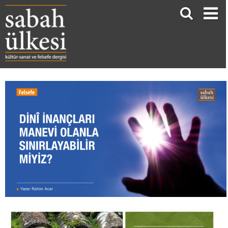
DİNÎ İNANÇLARI MANEVİ OLANLA SINIRLAYABİLİR MİYİZ?