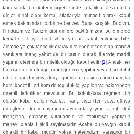
konusunda bu dinlerin öğretilerinde farklılıklar olsa da bu
dinler nihai olanı kemal sıfatlarıyla muttasıf olarak kabul
etmek bakımından birbirine benzer. Buna karşılık, Budizm,
Hinduizm ve Taoizm gibi dinlere baktığımızda, bu dinlerde
kemal sıfatlarıyla muttasıf bir yaratıcı kabul edilmese bile,
âlemde ya çok-tanrıcılık olarak nitelenebilecek olan manevi
varlıklara inanç yahut da bir bütün olarak âlemde maddi
yapının ötesinde bir nitelik olduğu kabul edilir.
[1]
Ancak her
hâlükârda din olduğu kabul görmüş yapılar veya dine dâhil
edilen inançlar veya dünya görüşleri, arasında hem inançlar
hem ibadet fiilleri hem de topluluk içi yapılanma bakımından
önemli farklılıklar mevcuttur. Bu farklılıklara rağmen din
olduğu kabul edilen yapılar, inanç sistemleri veya dünya
görüşlerini din olmayandan ayırmada yaygın kabul, dinî
inançların, davranış kurallarının ve toplumsal yapıların
manevi olanla ilişkili sayılmasıdır. Acaba bu yaygın kabul
objektif bir kabul müdür, yoksa materyalizmi varsayan bir