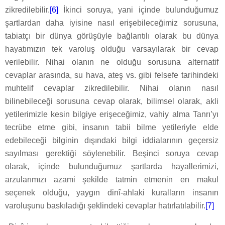
zikredilebilir.
[6]
İkinci soruya, yani içinde bulunduğumuz
şartlardan daha iyisine nasıl erişebileceğimiz sorusuna,
tabiatçı bir dünya görüşüyle bağlantılı olarak bu dünya
hayatımızın tek varoluş olduğu varsayılarak bir cevap
verilebilir. Nihai olanın ne olduğu sorusuna alternatif
cevaplar arasında, su hava, ateş vs. gibi felsefe tarihindeki
muhtelif cevaplar zikredilebilir. Nihai olanın nasıl
bilinebileceği sorusuna cevap olarak, bilimsel olarak, akli
yetilerimizle kesin bilgiye erişeceğimiz, vahiy alma Tanrı’yı
tecrübe etme gibi, insanın tabii bilme yetileriyle elde
edebileceği bilginin dışındaki bilgi iddialarının geçersiz
sayılması gerektiği söylenebilir. Beşinci soruya cevap
olarak, içinde bulunduğumuz şartlarda hayallerimizi,
arzularımızı azami şekilde tatmin etmenin en makul
seçenek olduğu, yaygın dinî-ahlaki kuralların insanın
varoluşunu baskıladığı şeklindeki cevaplar hatırlatılabilir.
[7]