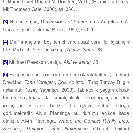
Editor in Chief Donald M. Borchert, Vol.8, (Farmington Hills,
MI: Thomson Gale, 2006), ss. 366.
[3]
Ninian Smart,
Dimensions of Sacred
(Los Angeles, CA:
University of California Press, 1996), ss.8-11.
[4]
Dinî inançların beş temel varoluşsal soru ile ilgisi için
bkz. Michael Peterson ve dğr.,
Akıl ve İnanç
, 23.
[5]
Michael Peterson ve dğr.,
Akıl ve İnanç
, 23.
[6]
Bu girişimlerin modern bir örneği olarak bakınız, Richard
Dawkins,
Tanrı Yanılgısı
, Çev. Kalisto, Tunç Tuncay Bilgin
(İstanbul: Kuzey Yayınları, 2008). Tabiatçılık yaygın olarak
bir din sayılmasa da, tabiatçılıktaki temel inançların dinî
inançların işlevine benzer bir işleve sahip olduğu
görülmektedir. Alvin Plantinga bu durumu açıkça ifade
etmiştir. Alvin Plantinga,
Where the Conflict Really Lies:
Science, Religion, and Naturalism
(Oxford: Oxford