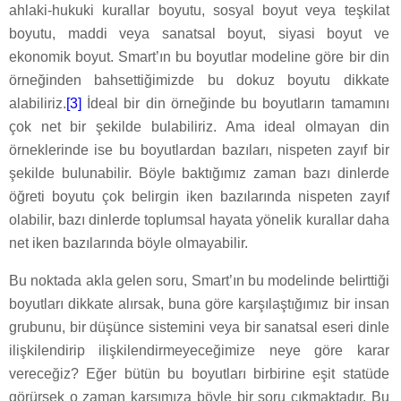
ahlaki-hukuki kurallar boyutu, sosyal boyut veya teşkilat
boyutu, maddi veya sanatsal boyut, siyasi boyut ve
ekonomik boyut. Smart’ın bu boyutlar modeline göre bir din
örneğinden bahsettiğimizde bu dokuz boyutu dikkate
alabiliriz.
[3]
İdeal bir din örneğinde bu boyutların tamamını
çok net bir şekilde bulabiliriz. Ama ideal olmayan din
örneklerinde ise bu boyutlardan bazıları, nispeten zayıf bir
şekilde bulunabilir. Böyle baktığımız zaman bazı dinlerde
öğreti boyutu çok belirgin iken bazılarında nispeten zayıf
olabilir, bazı dinlerde toplumsal hayata yönelik kurallar daha
net iken bazılarında böyle olmayabilir.
Bu noktada akla gelen soru, Smart’ın bu modelinde belirttiği
boyutları dikkate alırsak, buna göre karşılaştığımız bir insan
grubunu, bir düşünce sistemini veya bir sanatsal eseri dinle
ilişkilendirip ilişkilendirmeyeceğimize neye göre karar
vereceğiz? Eğer bütün bu boyutları birbirine eşit statüde
görürsek o zaman karşımıza böyle bir soru çıkmaktadır. Bu