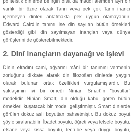
politeistik dinlerde belirgin olsa da maddi âlemden ayrı bir
varlık, bir özne olarak Tanrı veya pek çok Tanrı inancı
içermeyen dinleri anlatmakta pek uygun olamayabilir.
Edward Caird’in tanımı ise din sayılan bütün örnekleri
gösterdiği gibi din sayılmayan inançları veya dünya
görüşlerini de gösterebilmektedir.
2. Dinî inançların dayanağı ve işlevi
Dinin efradını cami, ağyarını mâni bir tanımını vermenin
zorluğunu dikkate alarak din filozofları dinlerde yaygın
olarak bulunan ortak özellikleri vurgulamışlardır. Bu
yaklaşımın iyi bir örneği Ninian Smart’ın “boyutlar”
modelidir. Ninian Smart, din olduğu kabul gören bütün
örnekleri kuşatacak bir model geliştirmiştir. Smart dinlerde
görülen dokuz asli boyuttan bahsetmiştir. Bu dokuz boyut
şöyle sıralanabilir: İbadet boyutu, öğreti veya felsefe boyutu,
efsane veya kıssa boyutu, tecrübe veya duygu boyutu,