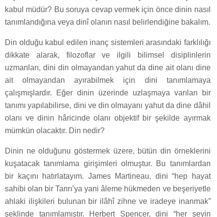
kabul müdür? Bu soruya cevap vermek için önce dinin nasıl
tanımlandığına veya dinî olanın nasıl belirlendiğine bakalım.
Din olduğu kabul edilen inanç sistemleri arasındaki farklılığı
dikkate alarak, filozoflar ve ilgili bilimsel disiplinlerin
uzmanları, dini din olmayandan yahut da dine ait olanı dine
ait olmayandan ayırabilmek için dini tanımlamaya
çalışmışlardır. Eğer dinin üzerinde uzlaşmaya varılan bir
tanımı yapılabilirse, dini ve din olmayanı yahut da dine dâhil
olanı ve dinin hâricinde olanı objektif bir şekilde ayırmak
mümkün olacaktır. Din nedir?
Dinin ne olduğunu göstermek üzere, bütün din örneklerini
kuşatacak tanımlama girişimleri olmuştur. Bu tanımlardan
bir kaçını hatırlatayım. James Martineau, dini “hep hayat
sahibi olan bir Tanrı’ya yani âleme hükmeden ve beşeriyetle
ahlaki ilişkileri bulunan bir ilâhî zihne ve iradeye inanmak”
şeklinde tanımlamıştır. Herbert Spencer, dini “her şeyin