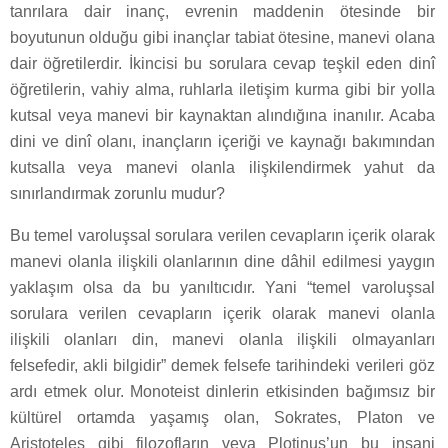
tanrılara dair inanç, evrenin maddenin ötesinde bir
boyutunun olduğu gibi inançlar tabiat ötesine, manevi olana
dair öğretilerdir. İkincisi bu sorulara cevap teşkil eden dinî
öğretilerin, vahiy alma, ruhlarla iletişim kurma gibi bir yolla
kutsal veya manevi bir kaynaktan alındığına inanılır. Acaba
dini ve dinî olanı, inançların içeriği ve kaynağı bakımından
kutsalla veya manevi olanla ilişkilendirmek yahut da
sınırlandırmak zorunlu mudur?
Bu temel varoluşsal sorulara verilen cevapların içerik olarak
manevi olanla ilişkili olanlarının dine dâhil edilmesi yaygın
yaklaşım olsa da bu yanıltıcıdır. Yani “temel varoluşsal
sorulara verilen cevapların içerik olarak manevi olanla
ilişkili olanları din, manevi olanla ilişkili olmayanları
felsefedir, akli bilgidir” demek felsefe tarihindeki verileri göz
ardı etmek olur. Monoteist dinlerin etkisinden bağımsız bir
kültürel ortamda yaşamış olan, Sokrates, Platon ve
Aristoteles gibi filozofların veya Plotinus’un bu insani