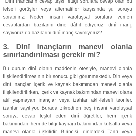
Dinî inançların cevap teşkil ettiği sorulara cevap olan bu
felsefi görüşler veya alternatifler karşısında şu soruyu
sorabiliriz: Neden insani varoluşsal sorulara verilen
cevaplardan bazılarını dine dâhil ediyoruz, dinî inanç
sayıyoruz da bazılarını dinî inanç saymıyoruz?
3. Dinî inançların manevi olanla
sınırlandırılması gerekir mi?
Bu durum dinî olanın maddenin ötesiyle, manevi olanla
ilişkilendirilmesinin bir sonucu gibi görünmektedir. Din veya
dinî inançlar, içerik ve kaynak bakımından manevi olanla
ilişkilendirilirken, içerik ve kaynak bakımından manevi olana
atıf yapmayan inançlar veya izahlar akli-felsefi teoriler,
izahlar sayılıyor. Burada zikredilen beş insani varoluşsal
soruya cevap teşkil eden dinî öğretiler, hem içerik
bakımından, hem de bilgi kaynağı bakımından kutsalla veya
manevi olanla ilişkilidir. Birincisi, dinlerdeki Tanrı veya