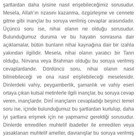
şartlardan daha iyisine nasıl erişebileceğimiz sorusudur.
Mesela, Allah’ın rızasını kazanma, özgürleşme ve cennete
gitme gibi inançlar bu soruya verilmiş cevaplar arasındadır.
Üçüncü soru ise, nihai olanın ne olduğu sorusudur.
Bulunduğumuz duruma ve bu hayatın sonrasına dair
açıklamalar, bütün bunların nihai kaynağına dair bir izahla
yakından ilgilidir. Mesela, nihai olanın yaratıcı bir Tanrı
olduğu, Nirvana veya Brahman olduğu bu soruya verilmiş
cevaplardandır. Dördüncü soru, nihai olanın nasıl
bilinebileceği ve ona nasıl erişilebileceği meselesidir.
Dinlerdeki vahiy, peygamberlik, şamanlık ve vahiy eseri
ortaya çıkan kutsal metinlerle ilgili inançlar, bu soruya cevap
veren, inançlardır. Dinî inançların cevapladığı beşinci temel
soru ise, içinde bulunduğumuz bu şartlardan kurtulup, daha
iyi şartlara erişmek için ne yapmamız gerektiği sorusudur.
Dinlerde emredilen muhtelif ibadetler ile emredilen veya
yasaklanan muhtelif ameller, davranışlar bu soruya verilmiş