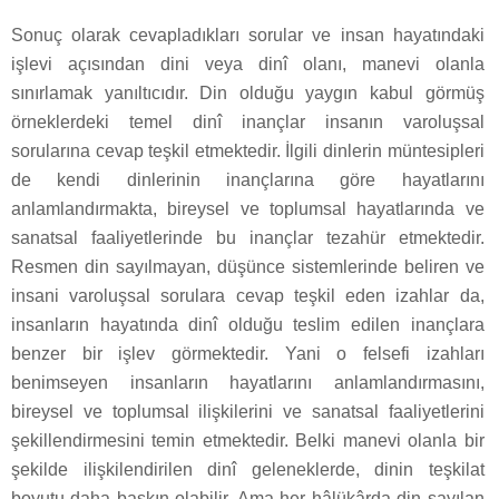
Sonuç olarak cevapladıkları sorular ve insan hayatındaki
işlevi açısından dini veya dinî olanı, manevi olanla
sınırlamak yanıltıcıdır. Din olduğu yaygın kabul görmüş
örneklerdeki temel dinî inançlar insanın varoluşsal
sorularına cevap teşkil etmektedir. İlgili dinlerin müntesipleri
de kendi dinlerinin inançlarına göre hayatlarını
anlamlandırmakta, bireysel ve toplumsal hayatlarında ve
sanatsal faaliyetlerinde bu inançlar tezahür etmektedir.
Resmen din sayılmayan, düşünce sistemlerinde beliren ve
insani varoluşsal sorulara cevap teşkil eden izahlar da,
insanların hayatında dinî olduğu teslim edilen inançlara
benzer bir işlev görmektedir. Yani o felsefi izahları
benimseyen insanların hayatlarını anlamlandırmasını,
bireysel ve toplumsal ilişkilerini ve sanatsal faaliyetlerini
şekillendirmesini temin etmektedir. Belki manevi olanla bir
şekilde ilişkilendirilen dinî geleneklerde, dinin teşkilat
boyutu daha baskın olabilir. Ama her hâlükârda din sayılan