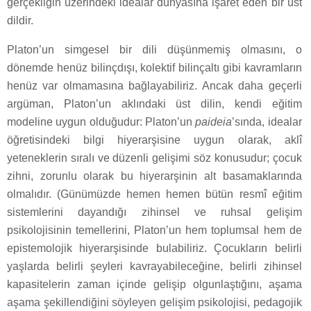
gerçekliğin üzerindeki idealar dünyasına işaret eden bir üst
dildir.
Platon’un simgesel bir dili düşünmemiş olmasını, o
dönemde henüz bilinçdışı, kolektif bilinçaltı gibi kavramların
henüz var olmamasına bağlayabiliriz. Ancak daha geçerli
argüman, Platon’un aklındaki üst dilin, kendi eğitim
modeline uygun olduğudur: Platon’un
paideia
’sında, idealar
öğretisindeki bilgi hiyerarşisine uygun olarak, aklî
yeteneklerin sıralı ve düzenli gelişimi söz konusudur; çocuk
zihni, zorunlu olarak bu hiyerarşinin alt basamaklarında
olmalıdır. (Günümüzde hemen hemen bütün resmî eğitim
sistemlerini dayandığı zihinsel ve ruhsal gelişim
psikolojisinin temellerini, Platon’un hem toplumsal hem de
epistemolojik hiyerarşisinde bulabiliriz. Çocukların belirli
yaşlarda belirli şeyleri kavrayabileceğine, belirli zihinsel
kapasitelerin zaman içinde gelişip olgunlaştığını, aşama
aşama şekillendiğini söyleyen gelişim psikolojisi, pedagojik