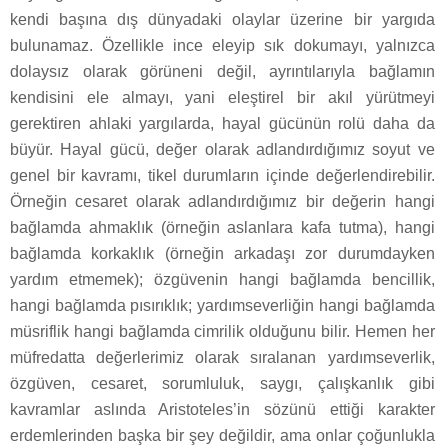
kendi başına dış dünyadaki olaylar üzerine bir yargıda
bulunamaz. Özellikle ince eleyip sık dokumayı, yalnızca
dolaysız olarak görüneni değil, ayrıntılarıyla bağlamın
kendisini ele almayı, yani eleştirel bir akıl yürütmeyi
gerektiren ahlaki yargılarda, hayal gücünün rolü daha da
büyür. Hayal gücü, değer olarak adlandırdığımız soyut ve
genel bir kavramı, tikel durumların içinde değerlendirebilir.
Örneğin cesaret olarak adlandırdığımız bir değerin hangi
bağlamda ahmaklık (örneğin aslanlara kafa tutma), hangi
bağlamda korkaklık (örneğin arkadaşı zor durumdayken
yardım etmemek); özgüvenin hangi bağlamda bencillik,
hangi bağlamda pısırıklık; yardımseverliğin hangi bağlamda
müsriflik hangi bağlamda cimrilik olduğunu bilir. Hemen her
müfredatta değerlerimiz olarak sıralanan yardımseverlik,
özgüven, cesaret, sorumluluk, saygı, çalışkanlık gibi
kavramlar aslında Aristoteles’in sözünü ettiği karakter
erdemlerinden başka bir şey değildir, ama onlar çoğunlukla