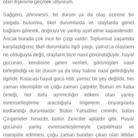
olan ilişkisine geçmek istiyorum.
Sağgörü,
phronesis
, bir durum ya da olay üzerine bir
yargıda bulunma, tikel durumlarda ve olaylarda genel
bağlamı görerek, doğruyu ve yanlışı ayırt etme kapasitesidir.
Ancak burada çok ince bir çizgi vardır: Toplumsal yaşamda
karşılaştığımız tikel durumlarla ilgili yargı, yalnızca olayların
ne olduğuyla değil, olayların bize nasıl
göründüğüyle
, hayal
gücünün, kendisine gelen verileri, görünüşleri nasıl
birleştirdiği ve bir durum ya da olay haline nasıl getirdiğiyle
ilgilidir. Kısacası hayal gücü nötr, yansız bir şey değildir, her
zaman ideolojiktir ve çoğu zaman çarpıktır. Bunun en kaba
örneği, her türlü ayrımcılığın kökeni olan yanlış
evrenselleştirme aracılığıyla imgelerin önyargılarla
kodlandığı durumlardır: Bütün Yahudiler cimridir, bütün
Çingeneler hırsızdır, bütün Zenciler aptaldır gibi. Hayal
gücünün yanlış evrenselleştirmeyle çarpıtılması ve
manipüle edilmesi, çoğu zaman bundan çıkarı olan iktidar