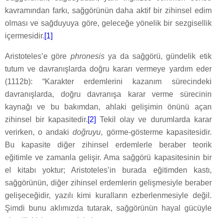
kavramından farkı, sağgörünün daha aktif bir zihinsel edim
olması ve sağduyuya göre, geleceğe yönelik bir sezgisellik
içermesidir.
[1]
Aristoteles’e göre
phronesis
ya da sağgörü, gündelik etik
tutum ve davranışlarda doğru kararı vermeye yardım eder
(1112b): “Karakter erdemlerini kazanım sürecindeki
davranışlarda, doğru davranışa karar verme sürecinin
kaynağı ve bu bakımdan, ahlaki gelişimin önünü açan
zihinsel bir kapasitedir.
[2]
Tekil olay ve durumlarda karar
verirken, o andaki
doğruyu
, görme-gösterme kapasitesidir.
Bu kapasite diğer zihinsel erdemlerle beraber teorik
eğitimle ve zamanla gelişir. Ama sağgörü kapasitesinin bir
el kitabı yoktur; Aristoteles’in burada eğitimden kastı,
sağgörünün, diğer zihinsel erdemlerin gelişmesiyle beraber
gelişeceğidir, yazılı kimi kuralların ezberlenmesiyle değil.
Şimdi bunu aklımızda tutarak, sağgörünün hayal gücüyle