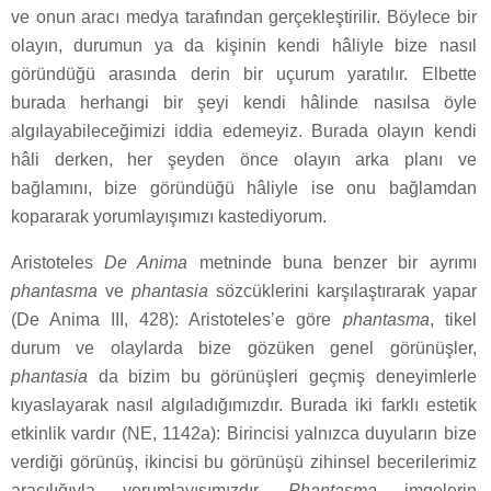
ve onun aracı medya tarafından gerçekleştirilir. Böylece bir
olayın, durumun ya da kişinin kendi hâliyle bize nasıl
göründüğü arasında derin bir uçurum yaratılır. Elbette
burada herhangi bir şeyi kendi hâlinde nasılsa öyle
algılayabileceğimizi iddia edemeyiz. Burada olayın kendi
hâli derken, her şeyden önce olayın arka planı ve
bağlamını, bize göründüğü hâliyle ise onu bağlamdan
kopararak yorumlayışımızı kastediyorum.
Aristoteles
De Anima
metninde buna benzer bir ayrımı
phantasma
ve
phantasia
sözcüklerini karşılaştırarak yapar
(De Anima III, 428): Aristoteles’e göre
phantasma
, tikel
durum ve olaylarda bize gözüken genel görünüşler,
phantasia
da bizim bu görünüşleri geçmiş deneyimlerle
kıyaslayarak nasıl algıladığımızdır. Burada iki farklı estetik
etkinlik vardır (NE, 1142a): Birincisi yalnızca duyuların bize
verdiği görünüş, ikincisi bu görünüşü zihinsel becerilerimiz
aracılığıyla yorumlayışımızdır.
Phantasma
imgelerin