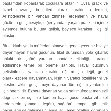
bağlamdan koparılarak çocuklara aktarılır. Oysa pratik ve
öznel davranış becerileri olarak karakter erdemleri,
Aristoteles’te bir yandan zihinsel erdemlerin ve hayal
gücünün gelişmesiyle, diğer yandan yaşam pratikleri içinde
eylemde buluna buluna gelişir, böylece karakteri, kişiliği
oluşturur.
Bir el kitabı ya da müfredatı olmayan, genel geçer bir bilgiye
dayanmayan hayal gücünün, tikel durumdan yola çıkarak
ahlaki bir içgörü yaratan spontane etkinliği, karakter
eğitiminde temel bir öneme sahiptir. Hayal gücünün
geliştirilmesi, yalnızca karakter eğitimi için değil, genel
olarak ezbere dayanmayan, kişinin yaratıcı özelliklerini ve
eleştirel aklını geliştirmeye dayanan tüm eğitim yöntemleri
için önemlidir. Ezbere dayanan ya da salt müfredat merkezli
dogmatik bir eğitimle körelen hayal gücü, başka zihinsel
erdemlerin yanında, içgörü, sağgörü, empati gibi etik
becerilerin de gelişmesini engeller. Temel özelliği, öğrenilen