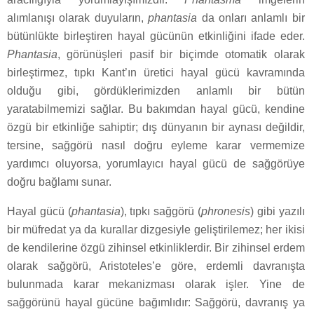
alımlanışı olarak duyuların,
phantasia
da onları anlamlı bir
bütünlükte birleştiren hayal gücünün etkinliğini ifade eder.
Phantasia
, görünüşleri pasif bir biçimde otomatik olarak
birleştirmez, tıpkı Kant’ın üretici hayal gücü kavramında
olduğu gibi, gördüklerimizden anlamlı bir bütün
yaratabilmemizi sağlar. Bu bakımdan hayal gücü, kendine
özgü bir etkinliğe sahiptir; dış dünyanın bir aynası değildir,
tersine, sağgörü nasıl doğru eyleme karar vermemize
yardımcı oluyorsa, yorumlayıcı hayal gücü de sağgörüye
doğru bağlamı sunar.
Hayal gücü (
phantasia
), tıpkı sağgörü (
phronesis
) gibi yazılı
bir müfredat ya da kurallar dizgesiyle geliştirilemez; her ikisi
de kendilerine özgü zihinsel etkinliklerdir. Bir zihinsel erdem
olarak sağgörü, Aristoteles’e göre, erdemli davranışta
bulunmada karar mekanizması olarak işler. Yine de
sağgörünü hayal gücüne bağımlıdır: Sağgörü, davranış ya