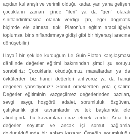
açıdan kullanışlı ve verimli olduğu kadar, yan yana gelişen
çocukların zaman içinde “ileri” ya da “geri” olarak
sınıflandırılmasına olanak verdiği için, eğer dogmatik
biçimde ele alınırsa, tıpkı Platon’un eğitim aracılılığıyla
toplumsal bir sınıflandırmaya gidişi gibi bir hiyerarşi aracına
dönüşebilir.)
Hayalî bir şekilde kurduğum Le Guin-Platon karşılaşması
dâhilinde değerler eğitimi bakımından şimdi şu soruyu
sorabiliriz: Çocuklarla okuduğumuz masallardan ya da
öykülerden biz hangi değerleri anlıyoruz ya da hangi
değerleri yansıtıyoruz? Somut örneklerden yola çıkalım:
Değerler eğitiminin vazgeçilmez değerlerinden bazıları,
sevgi, saygı, hoşgörü, adalet, sorumluluk, özgüven,
çalışkanlık gibi kavramlardır ve tek başlarında ele
alındığında bu kavramlara itiraz etmek zordur. Ama bu
değerler soyuttur ve ancak içi somut bağlamla
doldurulduğunda bir anlam kazanır. Örneğin sorumluluğu