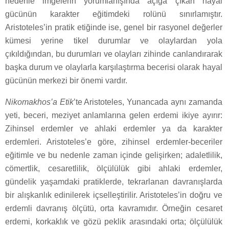
nedenle imgelerin yorumlanışında açığa çıkan hayal
gücünün karakter eğitimdeki rolünü sınırlamıştır.
Aristoteles’in pratik etiğinde ise, genel bir rasyonel değerler
kümesi yerine tikel durumlar ve olaylardan yola
çıkıldığından, bu durumları ve olayları zihinde canlandırarak
başka durum ve olaylarla karşılaştırma becerisi olarak hayal
gücünün merkezi bir önemi vardır.
Nikomakhos’a Etik
’te Aristoteles, Yunancada aynı zamanda
yeti, beceri, meziyet anlamlarına gelen erdemi ikiye ayırır:
Zihinsel erdemler ve ahlaki erdemler ya da karakter
erdemleri. Aristoteles’e göre, zihinsel erdemler-beceriler
eğitimle ve bu nedenle zaman içinde gelişirken; adaletlilik,
cömertlik, cesaretlilik, ölçülülük gibi ahlaki erdemler,
gündelik yaşamdaki pratiklerde, tekrarlanan davranışlarda
bir alışkanlık edinilerek içselleştirilir. Aristoteles’in doğru ve
erdemli davranış ölçütü, orta kavramıdır. Örneğin cesaret
erdemi, korkaklık ve gözü peklik arasındaki orta; ölçülülük