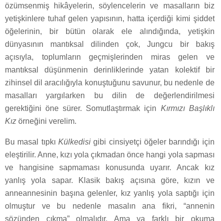
özümsenmiş hikâyelerin, söylencelerin ve masalların biz
yetişkinlere tuhaf gelen yapısının, hatta içerdiği kimi şiddet
öğelerinin, bir bütün olarak ele alındığında, yetişkin
dünyasının mantıksal dilinden çok, Jungcu bir bakış
açısıyla, toplumların geçmişlerinden miras gelen ve
mantıksal düşünmenin derinliklerinde yatan kolektif bir
zihinsel dil aracılığıyla konuştuğunu savunur, bu nedenle de
masalları yargılarken bu dilin de değerlendirilmesi
gerektiğini öne sürer. Somutlaştırmak için
Kırmızı Başlıklı
Kız
örneğini verelim.
Bu masal tıpkı
Külkedisi
gibi cinsiyetçi öğeler barındığı için
eleştirilir. Anne, kızı yola çıkmadan önce hangi yola sapması
ve hangisine sapmaması konusunda uyarır. Ancak kız
yanlış yola sapar. Klasik bakış açısına göre, kızın ve
anneannesinin başına gelenler, kız yanlış yola saptığı için
olmuştur ve bu nedenle masalın ana fikri, “annenin
sözünden çıkma” olmalıdır. Ama ya farklı bir okuma