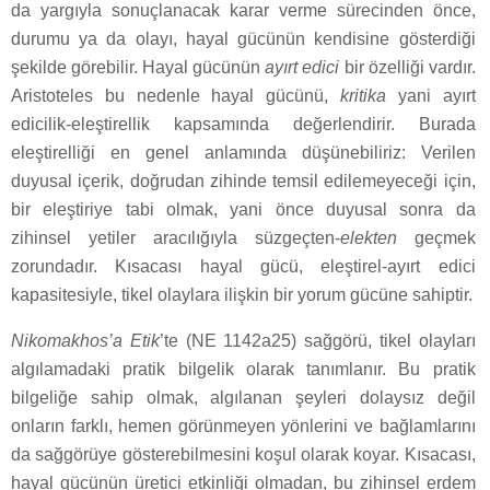
da yargıyla sonuçlanacak karar verme sürecinden önce,
durumu ya da olayı, hayal gücünün kendisine gösterdiği
şekilde görebilir. Hayal gücünün
ayırt edici
bir özelliği vardır.
Aristoteles bu nedenle hayal gücünü,
kritika
yani ayırt
edicilik-eleştirellik kapsamında değerlendirir. Burada
eleştirelliği en genel anlamında düşünebiliriz: Verilen
duyusal içerik, doğrudan zihinde temsil edilemeyeceği için,
bir eleştiriye tabi olmak, yani önce duyusal sonra da
zihinsel yetiler aracılığıyla süzgeçten-
elekten
geçmek
zorundadır. Kısacası hayal gücü, eleştirel-ayırt edici
kapasitesiyle, tikel olaylara ilişkin bir yorum gücüne sahiptir.
Nikomakhos’a Etik
’te (NE 1142a25) sağgörü, tikel olayları
algılamadaki pratik bilgelik olarak tanımlanır. Bu pratik
bilgeliğe sahip olmak, algılanan şeyleri dolaysız değil
onların farklı, hemen görünmeyen yönlerini ve bağlamlarını
da sağgörüye gösterebilmesini koşul olarak koyar. Kısacası,
hayal gücünün üretici etkinliği olmadan, bu zihinsel erdem