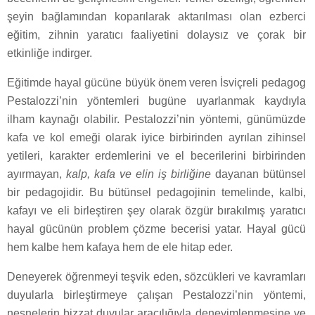
şeyin bağlamından koparılarak aktarılması olan ezberci
eğitim, zihnin yaratıcı faaliyetini dolaysız ve çorak bir
etkinliğe indirger.
Eğitimde hayal gücüne büyük önem veren İsviçreli pedagog
Pestalozzi’nin yöntemleri bugüne uyarlanmak kaydıyla
ilham kaynağı olabilir. Pestalozzi’nin yöntemi, günümüzde
kafa ve kol emeği olarak iyice birbirinden ayrılan zihinsel
yetileri, karakter erdemlerini ve el becerilerini birbirinden
ayırmayan,
kalp, kafa ve elin iş birliğine
dayanan bütünsel
bir pedagojidir. Bu bütünsel pedagojinin temelinde, kalbi,
kafayı ve eli birleştiren şey olarak özgür bırakılmış yaratıcı
hayal gücünün problem çözme becerisi yatar. Hayal gücü
hem kalbe hem kafaya hem de ele hitap eder.
Deneyerek öğrenmeyi teşvik eden, sözcükleri ve kavramları
duyularla birleştirmeye çalışan Pestalozzi’nin yöntemi,
nesnelerin bizzat duyular aracılığıyla deneyimlenmesine ve