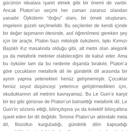
gücünün idealara işaret etmek gibi bir önemi de vardır.
Ancak Platon’un seçimi her zaman zararsız olandan
yanadır: Öykülerin “doğru” olanı, bir örnek oluşturanı,
imgelerin güzeli seçilmelidir. Bu seçilenler de kendi içinde
bir değer taşımanın ötesinde, asıl öğrenilmesi gereken şey
için bir araçtır. Platon bazı mitolojik öykülerin, tıpkı
Kırmızı
Başlıklı Kız
masalında olduğu gibi, alt metni olan alegorik
ya da metaforik metinler olabileceğini de kabul eder. Ama
bu öyküler tam da bu nedenle dışarıda bırakılır, Platon’a
göre çocukların metaforik dil ile gündelik dil arasında bir
ayrım yapma yetenekleri henüz gelişmemiştir. Çocuklar
henüz soyut düşünceyi yeterince geliştirmedikleri için,
okuduklarının alt metnini kavrayamaz. Bu Le Guin’e karşıt
bir tez gibi görünse de Platon’un bahsettiği metaforik dil, Le
Guin’in sözünü ettiği, bilinçdışına ya da kolektif bilinçaltına
işaret eden bir dil değildir. Tersine Platon’un aklındaki meta
dil, filozofun kurguladığı, gündelik dilin kapsadığı