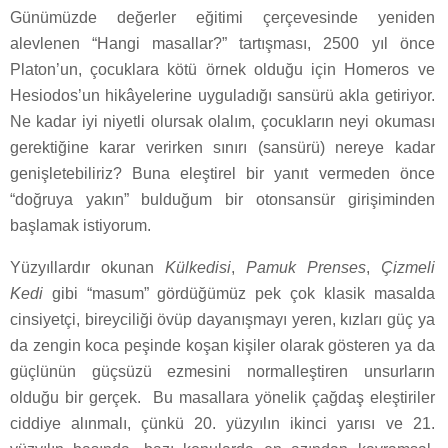
Günümüzde değerler eğitimi çerçevesinde yeniden
alevlenen “Hangi masallar?” tartışması, 2500 yıl önce
Platon’un, çocuklara kötü örnek olduğu için Homeros ve
Hesiodos’un hikâyelerine uyguladığı sansürü akla getiriyor.
Ne kadar iyi niyetli olursak olalım, çocukların neyi okuması
gerektiğine karar verirken sınırı (sansürü) nereye kadar
genişletebiliriz? Buna eleştirel bir yanıt vermeden önce
“doğruya yakın” bulduğum bir otonsansür girişiminden
başlamak istiyorum.
Yüzyıllardır okunan
Külkedisi
,
Pamuk Prenses
,
Çizmeli
Kedi
gibi “masum” gördüğümüz pek çok klasik masalda
cinsiyetçi, bireyciliği övüp dayanışmayı yeren, kızları güç ya
da zengin koca peşinde koşan kişiler olarak gösteren ya da
güçlünün güçsüzü ezmesini normalleştiren unsurların
olduğu bir gerçek. Bu masallara yönelik çağdaş eleştiriler
ciddiye alınmalı, çünkü 20. yüzyılın ikinci yarısı ve 21.