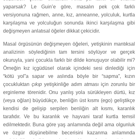
yaparsak? Le Guin’e göre, masalın pek çok farklı
versiyonuna rağmen, anne, kız, anneanne, yolculuk, kurtla
karşılaşma ve yolculuğun sonunda ikinci karşılaşma gibi
değişmeyen anlatısal öğeler dikkat çekicidir.
Masal örgüsünün değişmeyen öğeleri, yetişkinin mantıksal
analizinin söylediğinin tam tersini söylüyor ve gerçek
okuruyla, yani çocukla farklı bir dilde konuşuyor olabilir mi?
Örneğin kız içgüdüsel olarak içindeki sesi dinlediği için
“kötü yol”a sapar ve aslında böyle bir “sapma”, kızın
çocukluktan
çıkıp
yetişkinliğe adım atması için zorunlu bir
erginleme törenidir. Onu yanlış yola sürükleyen dürtü, kız
(veya oğlan) büyüdükçe, benliğin üst kısmı (ego) geliştikçe
kendisi de gelişip serpilen benliğin alt kısmı, karanlık
tarafıdır. Ve bu karanlık ve hayvani taraf kurtla temsil
edilmektedir. Buna göre yaş anlamında değil ama olgunluk
ve özgür düşünebilme becerisini kazanma anlamında