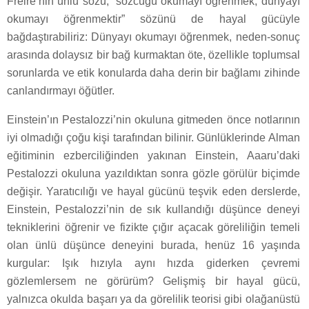
Freire’nin ünlü sözü, “sözcüğü okumayı öğrenmek, dünyayı
okumayı öğrenmektir” sözünü de hayal gücüyle
bağdaştırabiliriz: Dünyayı okumayı öğrenmek, neden-sonuç
arasında dolaysız bir bağ kurmaktan öte, özellikle toplumsal
sorunlarda ve etik konularda daha derin bir bağlamı zihinde
canlandırmayı öğütler.
Einstein’ın Pestalozzi’nin okuluna gitmeden önce notlarının
iyi olmadığı çoğu kişi tarafından bilinir. Günlüklerinde Alman
eğitiminin ezberciliğinden yakınan Einstein, Aaaru’daki
Pestalozzi okuluna yazıldıktan sonra gözle görülür biçimde
değişir. Yaratıcılığı ve hayal gücünü teşvik eden derslerde,
Einstein, Pestalozzi’nin de sık kullandığı düşünce deneyi
tekniklerini öğrenir ve fizikte çığır açacak göreliliğin temeli
olan ünlü düşünce deneyini burada, henüz 16 yaşında
kurgular: Işık hızıyla aynı hızda giderken çevremi
gözlemlersem ne görürüm? Gelişmiş bir hayal gücü,
yalnızca okulda başarı ya da görelilik teorisi gibi olağanüstü