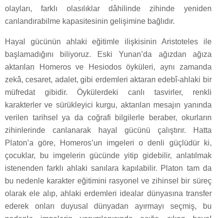
olayları, farklı olasılıklar dâhilinde zihinde yeniden
canlandırabilme kapasitesinin gelişimine bağlıdır.
Hayal gücünün ahlaki eğitimle ilişkisinin Aristoteles ile
başlamadığını biliyoruz. Eski Yunan’da ağızdan ağıza
aktarılan Homeros ve Hesiodos öyküleri, aynı zamanda
zekâ, cesaret, adalet, gibi erdemleri aktaran edebî-ahlaki bir
müfredat gibidir. Öykülerdeki canlı tasvirler, renkli
karakterler ve sürükleyici kurgu, aktarılan mesajın yanında
verilen tarihsel ya da coğrafi bilgilerle beraber, okurların
zihinlerinde canlanarak hayal gücünü çalıştırır. Hatta
Platon’a göre, Homeros’un imgeleri o denli güçlüdür ki,
çocuklar, bu imgelerin gücünde yitip gidebilir, anlatılmak
istenenden farklı ahlaki sanılara kapılabilir. Platon tam da
bu nedenle karakter eğitimini rasyonel ve zihinsel bir süreç
olarak ele alıp, ahlaki erdemleri idealar dünyasına transfer
ederek onları duyusal dünyadan ayırmayı seçmiş, bu