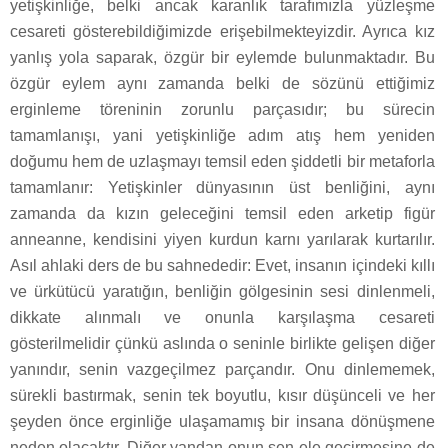
yetişkinliğe, belki ancak karanlık tarafımızla yüzleşme
cesareti gösterebildiğimizde erişebilmekteyizdir. Ayrıca kız
yanlış yola saparak, özgür bir eylemde bulunmaktadır. Bu
özgür eylem aynı zamanda belki de sözünü ettiğimiz
erginleme töreninin zorunlu parçasıdır; bu sürecin
tamamlanışı, yani yetişkinliğe adım atış hem yeniden
doğumu hem de uzlaşmayı temsil eden şiddetli bir metaforla
tamamlanır: Yetişkinler dünyasının üst benliğini, aynı
zamanda da kızın geleceğini temsil eden arketip figür
anneanne, kendisini yiyen kurdun karnı yarılarak kurtarılır.
Asıl ahlaki ders de bu sahnededir: Evet, insanın içindeki kıllı
ve ürkütücü yaratığın, benliğin gölgesinin sesi dinlenmeli,
dikkate alınmalı ve onunla karşılaşma cesareti
gösterilmelidir çünkü aslında o seninle birlikte gelişen diğer
yanındır, senin vazgeçilmez parçandır. Onu dinlememek,
sürekli bastırmak, senin tek boyutlu, kısır düşünceli ve her
şeyden önce erginliğe ulaşamamış bir insana dönüşmene
neden olacaktır. Diğer yandan onun sen ele geçirmesine de