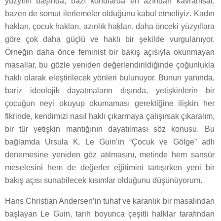
yüzyılın başında, bazı konularda en azından kavramsal,
bazen de somut ilerlemeler olduğunu kabul etmeliyiz. Kadın
hakları, çocuk hakları, azınlık hakları, daha önceki yüzyıllara
göre çok daha güçlü ve haklı bir şekilde vurgulanıyor.
Örneğin daha önce feminist bir bakış açısıyla okunmayan
masallar, bu gözle yeniden değerlendirildiğinde çoğunlukla
haklı olarak eleştirilecek yönleri bulunuyor. Bunun yanında,
bariz ideolojik dayatmaların dışında, yetişkinlerin bir
çocuğun neyi okuyup okumaması gerektiğine ilişkin her
fikrinde, kendimizi nasıl haklı çıkarmaya çalışırsak çıkaralım,
bir tür yetişkin mantığının dayatılması söz konusu. Bu
bağlamda Ursula K. Le Guin’in “Çocuk ve Gölge” adlı
denemesine yeniden göz atılmasını, metinde hem sansür
meselesini hem de değerler eğitimini tartışırken yeni bir
bakış açısı sunabilecek kısımlar olduğunu düşünüyorum.
Hans Christian Andersen’in tuhaf ve karanlık bir masalından
başlayan Le Guin, tarih boyunca çeşitli halklar tarafından