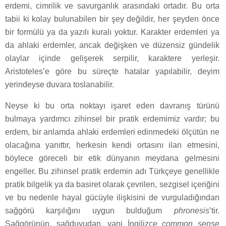
erdemi, cimrilik ve savurganlık arasındaki ortadır. Bu orta
tabii ki kolay bulunabilen bir şey değildir, her şeyden önce
bir formülü ya da yazılı kuralı yoktur. Karakter erdemleri ya
da ahlaki erdemler, ancak değişken ve düzensiz gündelik
olaylar içinde gelişerek serpilir, karaktere yerleşir.
Aristoteles’e göre bu süreçte hatalar yapılabilir, deyim
yerindeyse duvara toslanabilir.
Neyse ki bu orta noktayı işaret eden davranış türünü
bulmaya yardımcı zihinsel bir pratik erdemimiz vardır; bu
erdem, bir anlamda ahlaki erdemleri edinmedeki ölçütün ne
olacağına yanıttır, herkesin kendi ortasını ilan etmesini,
böylece göreceli bir etik dünyanın meydana gelmesini
engeller. Bu zihinsel pratik erdemin adı Türkçeye genellikle
pratik bilgelik ya da basiret olarak çevrilen, sezgisel içeriğini
ve bu nedenle hayal gücüyle ilişkisini de vurguladığından
sağgörü karşılığını uygun bulduğum
phronesis
’tir.
Sağgörünün, sağduyudan, yani İngilizce
common sense