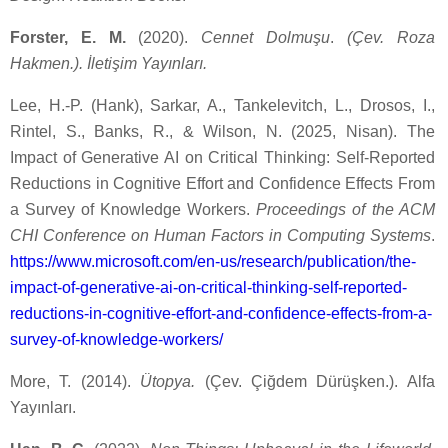
Forster, E. M.
(2020).
Cennet Dolmuşu
.
(Çev. Roza
Hakmen.). İletişim Yayınları.
Lee, H.-P. (Hank), Sarkar, A., Tankelevitch, L., Drosos, I.,
Rintel, S., Banks, R., & Wilson, N. (2025, Nisan). The
Impact of Generative AI on Critical Thinking: Self-Reported
Reductions in Cognitive Effort and Confidence Effects From
a Survey of Knowledge Workers.
Proceedings of the ACM
CHI Conference on Human Factors in Computing Systems
.
https://www.microsoft.com/en-us/research/publication/the-
impact-of-generative-ai-on-critical-thinking-self-reported-
reductions-in-cognitive-effort-and-confidence-effects-from-a-
survey-of-knowledge-workers/
More, T. (2014).
Ütopya.
(Çev. Çiğdem Dürüşken.). Alfa
Yayınları.