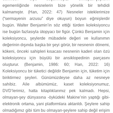
egemenliğinde nesnelerin bize yönelik bir tehdidi
kalmamıştır. (Han, 2022: 47) Nesneler isteklerimize
(“sermayenin arzusu” diye okuyun) boyun eğmişlerdir
bugün. Walter Benjamin’in söz ettiği türden koleksiyoncu
ise bugün fazlasıyla ütopyacı bir figür. Çünkü Benjamin için
koleksiyoncu, şeylerde mübadele değeri ve kullanımın
değerinin dışında başka bir şeyi görür, bir nesnenin dönemi,
kökeni, önceki sahipleri kısacası nesnenin kaderi olan özü
koleksiyoncu için büyülü bir ansiklopedinin parçasını
oluşturur. (Benjamin, 1986: 60; Han, 2022: 16)
Koleksiyoncu bir tüketici değildir Benjamin için, tüketim için
biriktirmez şeyleri. Günümüzdeyse daha az nesneye
sahibiz. Aile albümümüz, kaset koleksiyonumuz,
DVD’lerimiz, hatta kitaplıklarımız pek kalmadı. Hepsi,
olmayan-şey dünyasına -öyküdeki Makine’nin yaptığı gibi-
elektronik ortama, yani platformlara aktarıldı. Şeylere sahip
olmadığımız gibi tüm bu olmayan-şeylere sahip değil erişim