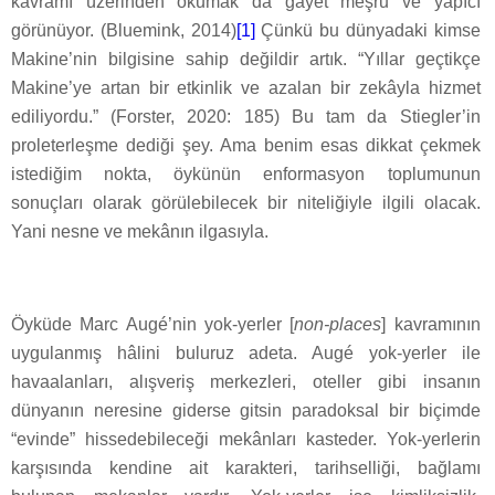
kavramı üzerinden okumak da gayet meşru ve yapıcı
görünüyor. (Bluemink, 2014)
[1]
Çünkü bu dünyadaki kimse
Makine’nin bilgisine sahip değildir artık. “Yıllar geçtikçe
Makine’ye artan bir etkinlik ve azalan bir zekâyla hizmet
ediliyordu.” (Forster, 2020: 185) Bu tam da Stiegler’in
proleterleşme dediği şey. Ama benim esas dikkat çekmek
istediğim nokta, öykünün enformasyon toplumunun
sonuçları olarak görülebilecek bir niteliğiyle ilgili olacak.
Yani nesne ve mekânın ilgasıyla.
Öyküde Marc Augé’nin yok-yerler [
non-places
] kavramının
uygulanmış hâlini buluruz adeta. Augé yok-yerler ile
havaalanları, alışveriş merkezleri, oteller gibi insanın
dünyanın neresine giderse gitsin paradoksal bir biçimde
“evinde” hissedebileceği mekânları kasteder. Yok-yerlerin
karşısında kendine ait karakteri, tarihselliği, bağlamı