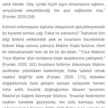
vardı elbette. Oda, içinde hiçbir eşya olmamasına rağmen,
yeryüzünde isteyebileceği her şeyi sağlıyordu ona.”
(Forster, 2020:159)
Küresel enformasyon toplumu ütopyasının gerçekleşmesidir
bu kıyamet sonrası çağ. Fakat ne pahasına? Toplumun tüm
bilgi birikimi elektroniktir artık ve insanların hücrelerinde
fiziksel kitap namına yalnızca Makine Kitabı bulunur. Hem
bir talimatnamedir hem de bir tür din kitabı. “‘Yüce Makine!
Yüce Makine’ diye mırıldanıp kitabı dudaklarına yaklaştırdı.”
(Forster, 2020: 161) İnsanların birbirine dokunması Makine
tarafından yürürlükten kaldırılmıştır. Hatta “adaleli olmak
makbul değil”dir artık (Forster, 2020: 171), bebekler
doğduklarında fazla gelişkin kaslara sahipseler hemen
imha edilir. İnsanlık doğduğundan itibaren tamamen
Makine’ye bağımlı kılınmıştır böylece. “İnsanlar bedenlerini
nadiren harekete geçiriyordu; her türlü karmaşa ruhta