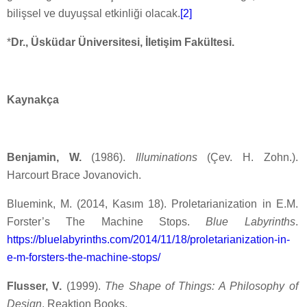
bilişsel ve duyuşsal etkinliği olacak.
[2]
*
Dr., Üsküdar Üniversitesi, İletişim Fakültesi.
Kaynakça
Benjamin, W.
(1986).
Illuminations
(Çev. H. Zohn.).
Harcourt Brace Jovanovich.
Bluemink, M. (2014, Kasım 18). Proletarianization in E.M.
Forster’s The Machine Stops.
Blue Labyrinths
.
https://bluelabyrinths.com/2014/11/18/proletarianization-in-
e-m-forsters-the-machine-stops/
Flusser, V.
(1999).
The Shape of Things: A Philosophy of
Design
. Reaktion Books.