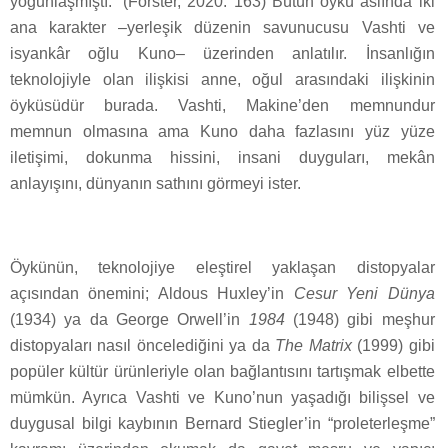
yoğunlaşmıştı.” (Forster, 2020: 163) Bütün öykü aslında iki
ana karakter –yerleşik düzenin savunucusu Vashti ve
isyankâr oğlu Kuno– üzerinden anlatılır. İnsanlığın
teknolojiyle olan ilişkisi anne, oğul arasındaki ilişkinin
öyküsüdür burada. Vashti, Makine’den memnundur
memnun olmasına ama Kuno daha fazlasını yüz yüze
iletişimi, dokunma hissini, insani duyguları, mekân
anlayışını, dünyanın sathını görmeyi ister.
Öykünün, teknolojiye eleştirel yaklaşan distopyalar
açısından önemini; Aldous Huxley’in
Cesur Yeni Dünya
(1934) ya da George Orwell’in
1984
(1948) gibi meşhur
distopyaları nasıl öncelediğini ya da
The Matrix
(1999) gibi
popüler kültür ürünleriyle olan bağlantısını tartışmak elbette
mümkün. Ayrıca Vashti ve Kuno’nun yaşadığı bilişsel ve
duygusal bilgi kaybının Bernard Stiegler’in “proleterleşme”