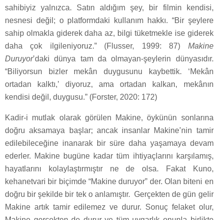
sahibiyiz yalnızca. Satın aldığım şey, bir filmin kendisi,
nesnesi değil; o platformdaki kullanım hakkı. “Bir şeylere
sahip olmakla giderek daha az, bilgi tüketmekle ise giderek
daha çok ilgileniyoruz.” (Flusser, 1999: 87)
Makine
Duruyor
’daki dünya tam da olmayan-şeylerin dünyasıdır.
“Biliyorsun bizler mekân duygusunu kaybettik. ‘Mekân
ortadan kalktı,’ diyoruz, ama ortadan kalkan, mekânın
kendisi değil, duygusu.” (Forster, 2020: 172)
Kadir-i mutlak olarak görülen Makine, öykünün sonlarına
doğru aksamaya başlar; ancak insanlar Makine’nin tamir
edilebileceğine inanarak bir süre daha yaşamaya devam
ederler. Makine bugüne kadar tüm ihtiyaçlarını karşılamış,
hayatlarını kolaylaştırmıştır ne de olsa. Fakat Kuno,
kehanetvari bir biçimde “Makine duruyor” der. Olan biteni en
doğru bir şekilde bir tek o anlamıştır. Gerçekten de gün gelir
Makine artık tamir edilemez ve durur. Sonuç felaket olur,
Makine gerçekten de durur ve tüm uygarlık onunla birlikte