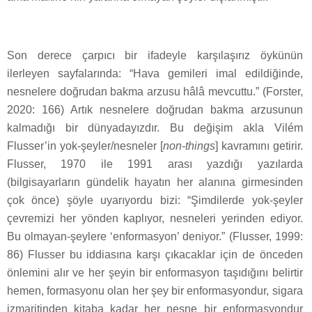
Son derece çarpıcı bir ifadeyle karşılaşırız öykünün
ilerleyen sayfalarında: “Hava gemileri imal edildiğinde,
nesnelere doğrudan bakma arzusu hâlâ mevcuttu.” (Forster,
2020: 166) Artık nesnelere doğrudan bakma arzusunun
kalmadığı bir dünyadayızdır. Bu değişim akla Vilém
Flusser’in yok-şeyler/nesneler [
non-things
] kavramını getirir.
Flusser, 1970 ile 1991 arası yazdığı yazılarda
(bilgisayarların gündelik hayatın her alanına girmesinden
çok önce) şöyle uyarıyordu bizi: “Şimdilerde yok-şeyler
çevremizi her yönden kaplıyor, nesneleri yerinden ediyor.
Bu olmayan-şeylere ‘enformasyon’ deniyor.” (Flusser, 1999:
86) Flusser bu iddiasına karşı çıkacaklar için de önceden
önlemini alır ve her şeyin bir enformasyon taşıdığını belirtir
hemen, formasyonu olan her şey bir enformasyondur, sigara
izmaritinden kitaba kadar her nesne bir enformasyondur