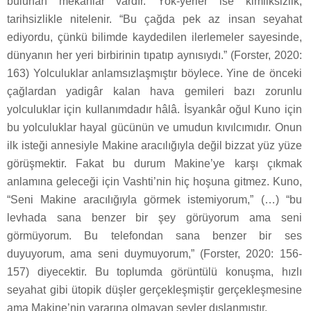
bulunan mekanlar vardır. Yok-yerler ise kimliksizlik,
tarihsizlikle nitelenir. “Bu çağda pek az insan seyahat
ediyordu, çünkü bilimde kaydedilen ilerlemeler sayesinde,
dünyanın her yeri birbirinin tıpatıp aynısıydı.” (Forster, 2020:
163) Yolculuklar anlamsızlaşmıştır böylece. Yine de önceki
çağlardan yadigâr kalan hava gemileri bazı zorunlu
yolculuklar için kullanımdadır hâlâ. İsyankâr oğul Kuno için
bu yolculuklar hayal gücünün ve umudun kıvılcımıdır. Onun
ilk isteği annesiyle Makine aracılığıyla değil bizzat yüz yüze
görüşmektir. Fakat bu durum Makine’ye karşı çıkmak
anlamına geleceği için Vashti’nin hiç hoşuna gitmez. Kuno,
“Seni Makine aracılığıyla görmek istemiyorum,” (…) “bu
levhada sana benzer bir şey görüyorum ama seni
görmüyorum. Bu telefondan sana benzer bir ses
duyuyorum, ama seni duymuyorum,” (Forster, 2020: 156-
157) diyecektir. Bu toplumda görüntülü konuşma, hızlı
seyahat gibi ütopik düşler gerçekleşmiştir gerçekleşmesine
ama Makine’nin yararına olmayan şeyler dışlanmıştır.