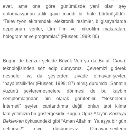
evet, ama ona göre günümüzde yeni olan şey
enformasyonun artık gayri maddi bir hâle bürünüşüdür:
“Televizyon ekranındaki elektronik resimler, bilgisayarlarda
depolanan veriler, tüm film ve mikrofilm makaraları,
hologramlar ve programlar.” (Flusser, 1999: 86)
Bugün de benzer şekilde Büyük Veri ya da Bulut [
Cloud
]
teknolojisinden söz edip duruyoruz. Çevremizi giderek
nesneler ya da şeylerden ziyade olmayan-şeyler,
“hayaletsilik”ler (Flusser, 1999: 87) almış durumda. Sanatın
yüzünü şeylere/nesnelere dönmesi de bu kaybın
semptomlarından biri olarak görülebilir. “Nesnelerin
İnterneti” şeyleri canlandırma değil, onları tabi kılma
faaliyetimizin bir göstergesidir. Bugün Oğuz Atay’ın
Korkuyu
Beklerken
öyküsündeki gibi “Aman Allahım! Ya eşya bir gün
delirirse?” diye düşünmeyiz. Olmayan-şeylerin