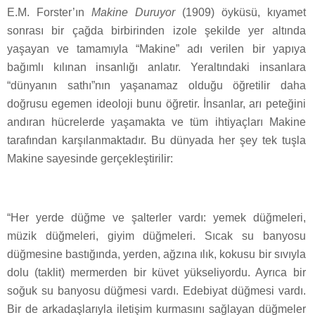
E.M. Forster’ın
Makine Duruyor
(1909) öyküsü, kıyamet
sonrası bir çağda birbirinden izole şekilde yer altında
yaşayan ve tamamıyla “Makine” adı verilen bir yapıya
bağımlı kılınan insanlığı anlatır. Yeraltındaki insanlara
“dünyanın sathı”nın yaşanamaz olduğu öğretilir daha
doğrusu egemen ideoloji bunu öğretir. İnsanlar, arı peteğini
andıran hücrelerde yaşamakta ve tüm ihtiyaçları Makine
tarafından karşılanmaktadır. Bu dünyada her şey tek tuşla
Makine sayesinde gerçekleştirilir:
“Her yerde düğme ve şalterler vardı: yemek düğmeleri,
müzik düğmeleri, giyim düğmeleri. Sıcak su banyosu
düğmesine bastığında, yerden, ağzına ılık, kokusu bir sıvıyla
dolu (taklit) mermerden bir küvet yükseliyordu. Ayrıca bir
soğuk su banyosu düğmesi vardı. Edebiyat düğmesi vardı.
Bir de arkadaşlarıyla iletişim kurmasını sağlayan düğmeler