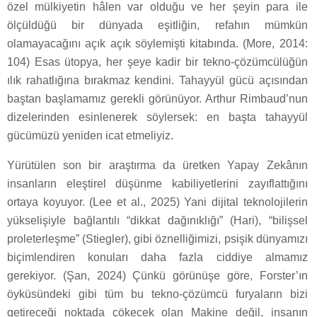
özel mülkiyetin hâlen var olduğu ve her şeyin para ile
ölçüldüğü bir dünyada eşitliğin, refahın mümkün
olamayacağını açık açık söylemişti kitabında. (More, 2014:
104) Esas ütopya, her şeye kadir bir tekno-çözümcülüğün
ılık rahatlığına bırakmaz kendini. Tahayyül gücü açısından
baştan başlamamız gerekli görünüyor. Arthur Rimbaud’nun
dizelerinden esinlenerek söylersek: en başta tahayyül
gücümüzü yeniden icat etmeliyiz.
Yürütülen son bir araştırma da üretken Yapay Zekânın
insanların eleştirel düşünme kabiliyetlerini zayıflattığını
ortaya koyuyor. (Lee et al., 2025) Yani dijital teknolojilerin
yükselişiyle bağlantılı “dikkat dağınıklığı” (Hari), “bilişsel
proleterleşme” (Stiegler), gibi öznelliğimizi, psişik dünyamızı
biçimlendiren konuları daha fazla ciddiye almamız
gerekiyor. (Şan, 2024) Çünkü görünüşe göre, Forster’ın
öyküsündeki gibi tüm bu tekno-çözümcü furyaların bizi
getireceği noktada çökecek olan Makine değil, insanın