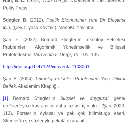
Han, B.-C.
(2022).
Non-Things: Upheaval in the Lifeworld
.
Polity Press.
Stiegler, B.
(2012).
Politik Ekonominin Yeni Bir Eleştirisi
İçin.
(Çev. Elyasa Koytak.). MonoKL Yayınları.
Şan, E. (2022). Bernard Stiegler’in Teknoloji Felsefesi
Problemleri: Algoritmik Yönetimsellik ve Bilişsel
Proleterleşme.
ViraVerita E-Dergi
,
15
, 105–135.
https://doi.org/10.47124/viraverita.1103061
Şan, E. (2024).
Teknoloji Felsefesi Problemleri: Yazı, Dikkat
Bellek.
Akademim Kitaplığı.
[1]
Bernard Stiegler’in
bilişsel ve duygusal genel
proleterleşme
kavramı ve daha fazlası için bkz.: (Şan, 2020:
113). Forster’ın öyküsü ve pek çok bilimkurgu eseri,
Stiegler’in şu sözleriyle pekâlâ okunabilir: