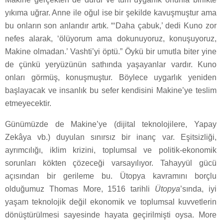
yıkıma uğrar. Anne ile oğul ise bir şekilde kavuşmuştur ama
bu onların son anlarıdır artık. “‘Daha çabuk,’ dedi Kuno zor
nefes alarak, ‘ölüyorum ama dokunuyoruz, konuşuyoruz,
Makine olmadan.’ Vashti’yi öptü.” Öykü bir umutla biter yine
de çünkü yeryüzünün sathında yaşayanlar vardır. Kuno
onları görmüş, konuşmuştur. Böylece uygarlık yeniden
başlayacak ve insanlık bu sefer kendisini Makine’ye teslim
etmeyecektir.
Günümüzde de Makine’ye (dijital teknolojilere, Yapay
Zekâya vb.) duyulan sınırsız bir inanç var. Eşitsizliği,
ayrımcılığı, iklim krizini, toplumsal ve politik-ekonomik
sorunları kökten çözeceği varsayılıyor. Tahayyül gücü
açısından bir gerileme bu. Ütopya kavramını borçlu
olduğumuz Thomas More, 1516 tarihli
Ütopya
’sında, iyi
yaşam teknolojik değil ekonomik ve toplumsal kuvvetlerin
dönüştürülmesi sayesinde hayata geçirilmişti oysa. More