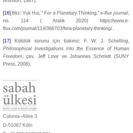
Aronson, 1987).
[16]
Bkz: Yuk Hui, “ For a Planetary Thinking,”
e-flux journal
,
no. 114 ( Aralık 2020) https://www.e-
flux.com/journal/114/366703/fora-planetary-thinking/ .
[17]
Kötülük sorunu için bakınız: F. W. J. Schelling,
Philosophical Investigations into the Essence of Human
Freedom
, çev. Jeff Love ve Johannes Schmidt (SUNY
Press, 2006).
Colonia–Allee 3
D-51067 Köln