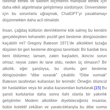
istismar etmek ve tüketim biçimlerini manipüle etmek için
daha etkili algoritmalar geliştirmeyi sürdürüyor. Üniversiteler
için bu sorunlarla uğraşmak, ChatGPT’yi yasaklamayı
düşünmekten daha acil olmalıdır.
İnsan, çağdaş kültürün derinliklerine kök salmış bu kendini
gerçekleştiren kehanetin pozitif geri besleme döngüsünden
kaçabilir mi? Gregory Bateson 1971’de alkolikleri tuzağa
düşüren bir geri besleme döngüsü tanımladı: Bir bardak bira
beni öldürmez; tamam, zaten başladım, ikincisi sorun
olmaz; neyse zaten iki tane oldu, neden üç olmasın? Bir
alkolik, eğer şanslıysa, bu olumlu geri besleme
döngüsünden “dibe vurarak” çıkabilir. “Dibe vurmak”
Bateson tarafından kullanılan bir terimdir: Örneğin ölümcül
bir hastalıktan veya bir araba kazasından kurtularak.
[15]
Bu
şanslı kurtulanlar daha sonra ilahi olanla bir yakınlık
geliştirirler. Modern alkolikler diyebileceğimiz insanlar,
bütün kolektif zekâları ve yaratıcılıklarıyla bu dibe vurma