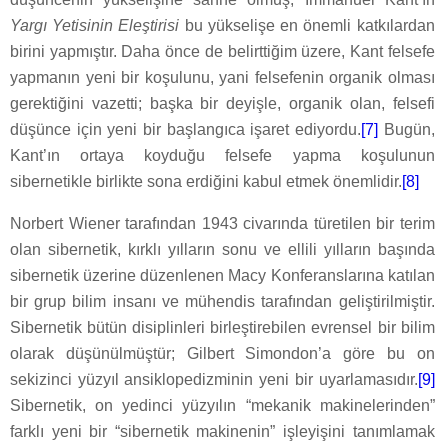
Yargı Yetisinin Eleştirisi
bu yükselişe en önemli katkılardan
birini yapmıştır. Daha önce de belirttiğim üzere, Kant felsefe
yapmanın yeni bir koşulunu, yani felsefenin organik olması
gerektiğini vazetti; başka bir deyişle, organik olan, felsefi
düşünce için yeni bir başlangıca işaret ediyordu.
[7]
Bugün,
Kant’ın ortaya koyduğu felsefe yapma koşulunun
sibernetikle birlikte sona erdiğini kabul etmek önemlidir.
[8]
Norbert Wiener tarafından 1943 civarında türetilen bir terim
olan sibernetik, kırklı yılların sonu ve ellili yılların başında
sibernetik üzerine düzenlenen Macy Konferanslarına katılan
bir grup bilim insanı ve mühendis tarafından geliştirilmiştir.
Sibernetik bütün disiplinleri birleştirebilen evrensel bir bilim
olarak düşünülmüştür; Gilbert Simondon’a göre bu on
sekizinci yüzyıl ansiklopedizminin yeni bir uyarlamasıdır.
[9]
Sibernetik, on yedinci yüzyılın “mekanik makinelerinden”
farklı yeni bir “sibernetik makinenin” işleyişini tanımlamak