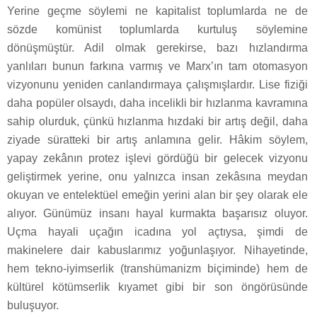
Yerine geçme söylemi ne kapitalist toplumlarda ne de
sözde komünist toplumlarda kurtuluş söylemine
dönüşmüştür. Adil olmak gerekirse, bazı hızlandırma
yanlıları bunun farkına varmış ve Marx’ın tam otomasyon
vizyonunu yeniden canlandırmaya çalışmışlardır. Lise fiziği
daha popüler olsaydı, daha incelikli bir hızlanma kavramına
sahip olurduk, çünkü hızlanma hızdaki bir artış değil, daha
ziyade süratteki bir artış anlamına gelir. Hâkim söylem,
yapay zekânın protez işlevi gördüğü bir gelecek vizyonu
geliştirmek yerine, onu yalnızca insan zekâsına meydan
okuyan ve entelektüel emeğin yerini alan bir şey olarak ele
alıyor. Günümüz insanı hayal kurmakta başarısız oluyor.
Uçma hayali uçağın icadına yol açtıysa, şimdi de
makinelere dair kabuslarımız yoğunlaşıyor. Nihayetinde,
hem tekno-iyimserlik (transhümanizm biçiminde) hem de
kültürel kötümserlik kıyamet gibi bir son öngörüsünde
buluşuyor.