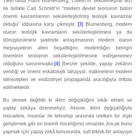
1960’larda Hans Blumenberg, Löwith’in sekülerleşme tezi
ile birlikte Carl Schmitt’in “modern devlet teorisinin bütün
önemli kavramlarının sekülerleştirilmiş teolojik kavramlar
olduğu” iddiasına karşı çıkmıştır.
[3]
Blumenberg, modern
olanın teolojik kavramların sekülerleştirilmesi ya da
dönüştürülmesi şeklinde anlaşılmasının modern olanın
meşruiyetinin altını boşalttığını; modernliğin belirgin
öneminin teolojinin sekülerleştirilmesine indirgenemez
olduğunu savunmuştur.
[4]
Benzer şekilde, yapay zekânın
yeniliği ve önemi eskatolojik tahayyül, makinelerin modern
stereotipleri ve endüstriyel propaganda aracılığıyla örtbas
edilmektedir.
Bu demek değildir ki iklim değişikliğini inkâr etmeli ve
yapay zekâya direnmeliyiz. Aksine, iklim değişikliğiyle
mücadele, insanlar ile teknoloji arasında üretken bir ilişki
geliştirmek gibi en önemli önceliğimiz olmalıdır. Ancak bunu
yapmak için yapay zekâ konusunda, salt teknik bir anlayışın