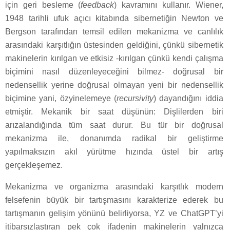
için geri besleme (
feedback
) kavramını kullanır. Wiener,
1948 tarihli ufuk açıcı kitabında sibernetiğin Newton ve
Bergson tarafından temsil edilen mekanizma ve canlılık
arasındaki karşıtlığın üstesinden geldiğini, çünkü sibernetik
makinelerin kırılgan ve etkisiz -kırılgan çünkü kendi çalışma
biçimini nasıl düzenleyeceğini bilmez- doğrusal bir
nedensellik yerine doğrusal olmayan yeni bir nedensellik
biçimine yani, özyinelemeye (
recursivity
) dayandığını iddia
etmiştir. Mekanik bir saat düşünün: Dişlilerden biri
arızalandığında tüm saat durur. Bu tür bir doğrusal
mekanizma ile, donanımda radikal bir geliştirme
yapılmaksızın akıl yürütme hızında üstel bir artış
gerçekleşemez.
Mekanizma ve organizma arasındaki karşıtlık modern
felsefenin büyük bir tartışmasını karakterize ederek bu
tartışmanın gelişim yönünü belirliyorsa, YZ ve ChatGPT’yi
itibarsızlaştıran pek çok ifadenin makinelerin yalnızca