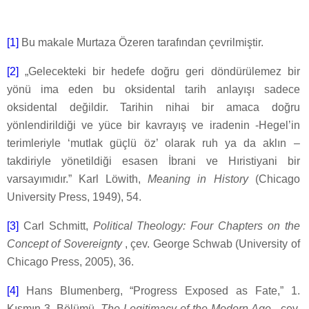
[1]
Bu makale Murtaza Özeren tarafından çevrilmiştir.
[2]
„Gelecekteki bir hedefe doğru geri döndürülemez bir
yönü ima eden bu oksidental tarih anlayışı sadece
oksidental değildir. Tarihin nihai bir amaca doğru
yönlendirildiği ve yüce bir kavrayış ve iradenin -Hegel’in
terimleriyle ‘mutlak güçlü öz’ olarak ruh ya da aklın –
takdiriyle yönetildiği esasen İbrani ve Hıristiyani bir
varsayımıdır.” Karl Löwith,
Meaning in History
(Chicago
University Press, 1949), 54.
[3]
Carl Schmitt,
Political Theology: Four Chapters on the
Concept of Sovereignty
, çev. George Schwab (University of
Chicago Press, 2005), 36.
[4]
Hans Blumenberg, “Progress Exposed as Fate,” 1.
Kısmın 3. Bölümü,
The Legitimacy of the Modern Age
, çev.