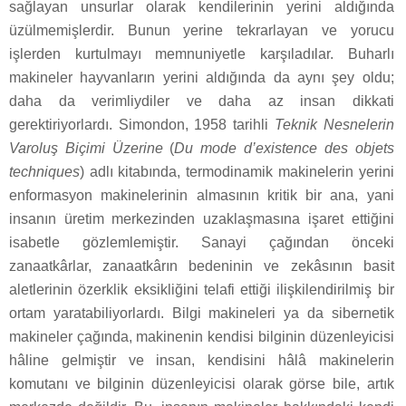
sağlayan unsurlar olarak kendilerinin yerini aldığında
üzülmemişlerdir. Bunun yerine tekrarlayan ve yorucu
işlerden kurtulmayı memnuniyetle karşıladılar. Buharlı
makineler hayvanların yerini aldığında da aynı şey oldu;
daha da verimliydiler ve daha az insan dikkati
gerektiriyorlardı. Simondon, 1958 tarihli
Teknik Nesnelerin
Varoluş Biçimi Üzerine
(
Du mode d’existence des objets
techniques
) adlı kitabında, termodinamik makinelerin yerini
enformasyon makinelerinin almasının kritik bir ana, yani
insanın üretim merkezinden uzaklaşmasına işaret ettiğini
isabetle gözlemlemiştir. Sanayi çağından önceki
zanaatkârlar, zanaatkârın bedeninin ve zekâsının basit
aletlerinin özerklik eksikliğini telafi ettiği ilişkilendirilmiş bir
ortam yaratabiliyorlardı. Bilgi makineleri ya da sibernetik
makineler çağında, makinenin kendisi bilginin düzenleyicisi
hâline gelmiştir ve insan, kendisini hâlâ makinelerin
komutanı ve bilginin düzenleyicisi olarak görse bile, artık