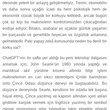
ötesinde yeterli bir anlayış geliştirmeliyiz. Trenin, otomobilin
ve daha sonra uçağın icadı da hem psikolojik hem de
ekonomik olarak büyük bir korkuyu tetikledi, ancak bugün
çok az kişi bu makinelerin kontrolümüzden çıkacağından
endişe ediyor. Bilakis, arabalar ve uçaklar günlük yaşamın
bir parçasıdır ve genellikle heyecan ve özgürlük anlamına
gelmektedir. Peki yapay zekâ konusunda neden bu denli bir
korku var?
ChatGPT’nin ön safta yer aldığı bu yeni teknoloji dalgasını
anlamak için, John Searle’ün 1980 yılında yaptığı ve
mantıksal akıl yürütme kisvesi altında bilgi işlem
makinelerinin en can sıkıcı stereotipini içinde barındıran
ünlü Çince Odası düşünce deneyi ile başlayabiliriz. Bu
düşünce deneyinde Searle, kendisini bir odada tek başına
hayal etmiş, Çince yazılmış ve kapının altından içeri atılan
girdilere karşılık vermek için İngilizce yazılmış bir sembol
işleme programına göre talimatları takip etmekle görevli