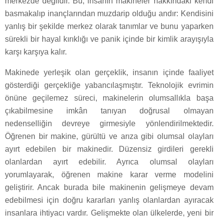
merkezde değildir. Bu, insanın makineler hakkındaki kendi
basmakalıp inançlarından muzdarip olduğu andır: Kendisini
yanlış bir şekilde merkez olarak tanımlar ve bunu yaparken
sürekli bir hayal kırıklığı ve panik içinde bir kimlik arayışıyla
karşı karşıya kalır.
Makinede yerleşik olan gerçeklik, insanın içinde faaliyet
gösterdiği gerçekliğe yabancılaşmıştır. Teknolojik evrimin
önüne geçilemez süreci, makinelerin olumsallıkla başa
çıkabilmesine imkân tanıyan doğrusal olmayan
nedenselliğin devreye girmesiyle yönlendirilmektedir.
Öğrenen bir makine, gürültü ve arıza gibi olumsal olayları
ayırt edebilen bir makinedir. Düzensiz girdileri gerekli
olanlardan ayırt edebilir. Ayrıca olumsal olayları
yorumlayarak, öğrenen makine karar verme modelini
geliştirir. Ancak burada bile makinenin gelişmeye devam
edebilmesi için doğru kararları yanlış olanlardan ayıracak
insanlara ihtiyacı vardır. Gelişmekte olan ülkelerde, yeni bir