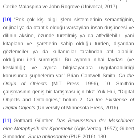
Cecile Malaspina ve John Rogrove (Univocal, 2017).
[10]
“Pek çok kişi bilgi işlem sistemlerinin semantiğinin,
orijinal ya da otantik olduğu varsayılan insan düşüncesi ve
dilinin aksine, özünde türetilmiş ya da atfedilebilir -yani
kitapların ve işaretlerin sahip olduğu türden, dışarıdan
gözlemciler ya da kullanıcılar tarafından atıf alabilir-
olduğunu ileri sürmüştür. Bu ayrımın nihai faydası (ve
keskinliği) ve ayrıca bilgisayarlara uygulanabilirliği
konusunda şüphelerim var.” Brian Cantwell Smith,
On the
Origin of Objects
(MIT Press, 1996), 10. Smith’in
çalışmasının geniş bir tartışması için bkz: Yuk Hui, “Digital
Objects and Ontologies,” bölüm 2,
On the Existence of
Digital Objects
(University of Minnesota Press, 2016).
[11]
Gotthard Günther,
Das Bewusstsein der Maschinen:
eine Metaphysik der Kybernetik
(Agis-Verlag, 1957); Gilbert
Simondon,
Sur la philosophie
(PUF, 2016), 180.