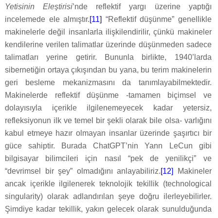
Yetisinin Eleştirisi
’nde reflektif yargı üzerine yaptığı
incelemede ele almıştır.
[11]
“Reflektif düşünme” genellikle
makinelerle değil insanlarla ilişkilendirilir, çünkü makineler
kendilerine verilen talimatlar üzerinde düşünmeden sadece
talimatları yerine getirir. Bununla birlikte, 1940’larda
sibernetiğin ortaya çıkışından bu yana, bu terim makinelerin
geri besleme mekanizmasını da tanımlayabilmektedir.
Makinelerde reflektif düşünme -tamamen biçimsel ve
dolayısıyla içerikle ilgilenemeyecek kadar yetersiz,
refleksiyonun ilk ve temel bir şekli olarak bile olsa- varlığını
kabul etmeye hazır olmayan insanlar üzerinde şaşırtıcı bir
güce sahiptir. Burada ChatGPT’nin Yann LeCun gibi
bilgisayar bilimcileri için nasıl “pek de yenilikçi” ve
“devrimsel bir şey” olmadığını anlayabiliriz.
[12]
Makineler
ancak içerikle ilgilenerek teknolojik tekillik (technological
singularity) olarak adlandırılan şeye doğru ilerleyebilirler.
Şimdiye kadar tekillik, yakın gelecek olarak sunulduğunda