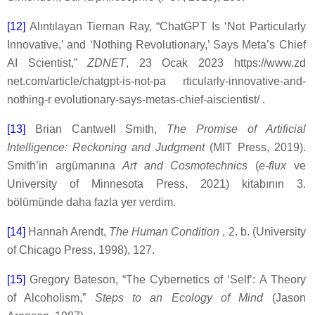
[12]
Alıntılayan Tiernan Ray, “ChatGPT Is ‘Not Particularly
Innovative,’ and ‘Nothing Revolutionary,’ Says Meta’s Chief
AI Scientist,”
ZDNET
, 23 Ocak 2023 https://www.zd
net.com/article/chatgpt-is-not-pa rticularly-innovative-and-
nothing-r evolutionary-says-metas-chief-aiscientist/ .
[13]
Brian Cantwell Smith,
The Promise of Artificial
Intelligence: Reckoning and Judgment
(MIT Press, 2019).
Smith’in argümanına
Art and Cosmotechnics
(
e-flux
ve
University of Minnesota Press, 2021) kitabının 3.
bölümünde daha fazla yer verdim.
[14]
Hannah Arendt,
The Human Condition
, 2. b. (University
of Chicago Press, 1998), 127.
[15]
Gregory Bateson, “The Cybernetics of ‘Self’: A Theory
of Alcoholism,”
Steps to an Ecology of Mind
(Jason