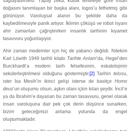
sağlayabilmesi. Yapay zekâ, klasik felsefeye göre insan
doğasını tanımlayan bir başka alanı, logos’u fethetmiş gibi
görünüyor. Varoluşsal alanın bu şekilde daha da
kaybedilmesiyle panik artıyor. İklimin çöküşü ve robot isyanı
ahir zamanları çağrıştırırken insanlık tarihinin kıyamet
tasavvuru yoğunlaşıyor.
Ahir zaman modernler için hiç de yabancı değildi. Nitekim
Karl Löwith 1949 tarihli kitabı
Tarihte Anlam
’da, Hegel’den
Burckhardt’a modern tarih felsefesinin, eskatolojinin
sekülerleştirilmesi olduğunu göstermiştir.
[2]
Tarihin
telos
u,
ister İsa Mesih’in ikinci gelişi isterse de basitçe
Homo
deus
’un oluşumu olsun, aşkın olanı içkin kılan şeydir. İncil’e
ya da İbrahim’e dayanan bu zaman tasavvuru, genel olarak
insan varoluşuna dair pek çok derin düşünce sunarken,
bizim
geleceğimizi anlama yolunda da engel
oluşturmaktadır.