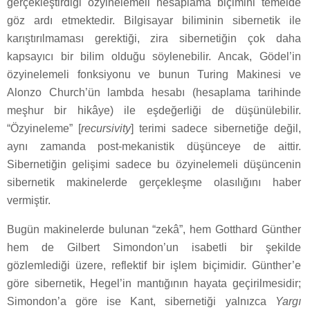
gerçekleştirdiği özyinelemeli hesaplama biçimini temelde
göz ardı etmektedir. Bilgisayar biliminin sibernetik ile
karıştırılmaması gerektiği, zira sibernetiğin çok daha
kapsayıcı bir bilim olduğu söylenebilir. Ancak, Gödel’in
özyinelemeli fonksiyonu ve bunun Turing Makinesi ve
Alonzo Church’ün lambda hesabı (hesaplama tarihinde
meşhur bir hikâye) ile eşdeğerliği de düşünülebilir.
“Özyineleme” [
recursivity
] terimi sadece sibernetiğe değil,
aynı zamanda post-mekanistik düşünceye de aittir.
Sibernetiğin gelişimi sadece bu özyinelemeli düşüncenin
sibernetik makinelerde gerçekleşme olasılığını haber
vermiştir.
Bugün makinelerde bulunan “zekâ”, hem Gotthard Günther
hem de Gilbert Simondon’un isabetli bir şekilde
gözlemlediği üzere, reflektif bir işlem biçimidir. Günther’e
göre sibernetik, Hegel’in mantığının hayata geçirilmesidir;
Simondon’a göre ise Kant, sibernetiği yalnızca
Yargı