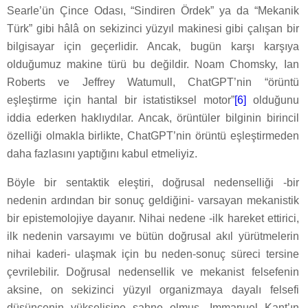
Searle’ün Çince Odası, “Sindiren Ördek” ya da “Mekanik
Türk” gibi hâlâ on sekizinci yüzyıl makinesi gibi çalışan bir
bilgisayar için geçerlidir. Ancak, bugün karşı karşıya
olduğumuz makine türü bu değildir. Noam Chomsky, Ian
Roberts ve Jeffrey Watumull, ChatGPT’nin “örüntü
eşleştirme için hantal bir istatistiksel motor”
[6]
olduğunu
iddia ederken haklıydılar. Ancak, örüntüler bilginin birincil
özelliği olmakla birlikte, ChatGPT’nin örüntü eşleştirmeden
daha fazlasını yaptığını kabul etmeliyiz.
Böyle bir sentaktik eleştiri, doğrusal nedenselliği -bir
nedenin ardından bir sonuç geldiğini- varsayan mekanistik
bir epistemolojiye dayanır. Nihai nedene -ilk hareket ettirici,
ilk nedenin varsayımı ve bütün doğrusal akıl yürütmelerin
nihai kaderi- ulaşmak için bu neden-sonuç süreci tersine
çevrilebilir. Doğrusal nedensellik ve mekanist felsefenin
aksine, on sekizinci yüzyıl organizmaya dayalı felsefi
düşüncenin yükselişine sahne olmuş, Immanuel Kant’ın