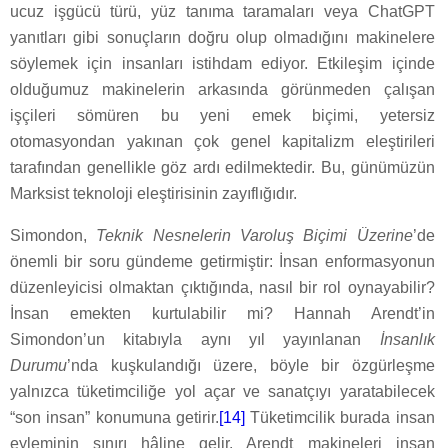
ucuz işgücü türü, yüz tanıma taramaları veya ChatGPT
yanıtları gibi sonuçların doğru olup olmadığını makinelere
söylemek için insanları istihdam ediyor. Etkileşim içinde
olduğumuz makinelerin arkasında görünmeden çalışan
işçileri sömüren bu yeni emek biçimi, yetersiz
otomasyondan yakınan çok genel kapitalizm eleştirileri
tarafından genellikle göz ardı edilmektedir. Bu, günümüzün
Marksist teknoloji eleştirisinin zayıflığıdır.
Simondon,
Teknik Nesnelerin Varoluş Biçimi Üzerine
’de
önemli bir soru gündeme getirmiştir: İnsan enformasyonun
düzenleyicisi olmaktan çıktığında, nasıl bir rol oynayabilir?
İnsan emekten kurtulabilir mi? Hannah Arendt’in
Simondon’un kitabıyla aynı yıl yayınlanan
İnsanlık
Durumu
’nda kuşkulandığı üzere, böyle bir özgürleşme
yalnızca tüketimciliğe yol açar ve sanatçıyı yaratabilecek
“son insan” konumuna getirir.
[14]
Tüketimcilik burada insan
eyleminin sınırı hâline gelir. Arendt makineleri insan