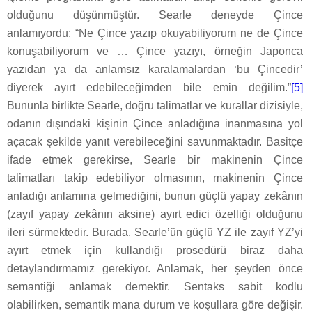
olduğunu düşünmüştür. Searle deneyde Çince
anlamıyordu: “Ne Çince yazıp okuyabiliyorum ne de Çince
konuşabiliyorum ve … Çince yazıyı, örneğin Japonca
yazıdan ya da anlamsız karalamalardan ‘bu Çincedir’
diyerek ayırt edebileceğimden bile emin değilim.”
[5]
Bununla birlikte Searle, doğru talimatlar ve kurallar dizisiyle,
odanın dışındaki kişinin Çince anladığına inanmasına yol
açacak şekilde yanıt verebileceğini savunmaktadır. Basitçe
ifade etmek gerekirse, Searle bir makinenin Çince
talimatları takip edebiliyor olmasının, makinenin Çince
anladığı anlamına gelmediğini, bunun güçlü yapay zekânın
(zayıf yapay zekânın aksine) ayırt edici özelliği olduğunu
ileri sürmektedir. Burada, Searle’ün güçlü YZ ile zayıf YZ’yi
ayırt etmek için kullandığı prosedürü biraz daha
detaylandırmamız gerekiyor. Anlamak, her şeyden önce
semantiği anlamak demektir. Sentaks sabit kodlu
olabilirken, semantik mana durum ve koşullara göre değişir.