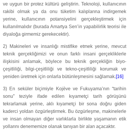
ve uygun bir protez kültürü geliştirin. Teknoloji, kullanıcının
rakibi olmak ya da onu tüketim kalıplarına indirgemek
yerine, kullanıcının potansiyelini gerçekleştirmek için
kullanılmalıdır (burada Amartya Sen’in yapabilirlik teorisi ile
diyaloğa girmemiz gerekecektir).
2) Makineleri ve insanlığı mistifike etmek yerine, mevcut
teknik gerçekliğimizi ve onun farklı insani gerçekliklerle
ilişkisini anlamak, böylece bu teknik gerçekliğin biyo-
çeşitliliği, bilgi-çeşitliliği ve tekno-çeşitliliği korumak ve
yeniden üretmek için onlarla bütünleşmesini sağlamak.
[16]
3) En seküler biçimiyle Kojève ve Fukuyama’nın “tarihin
sonu” teziyle ifade edilen kıyametçi tarih görüşünü
tekrarlamak yerine, aklı kıyametçi bir sona doğru giden
kaderci yoldan özgürleştirmek. Bu özgürleşme, makinelerle
ve insan olmayan diğer varlıklarla birlikte yaşamanın etik
yollarını denememize olanak tanıyan bir alan açacaktır.