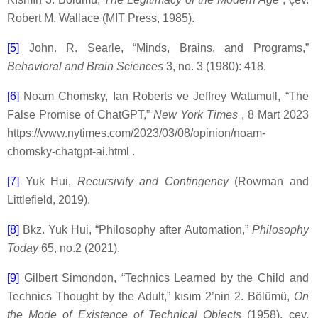
Robert M. Wallace (MIT Press, 1985).
[5]
John. R. Searle, “Minds, Brains, and Programs,”
Behavioral and Brain Sciences
3, no. 3 (1980): 418.
[6]
Noam Chomsky, Ian Roberts ve Jeffrey Watumull, “The
False Promise of ChatGPT,”
New York Times
, 8 Mart 2023
https://www.nytimes.com/2023/03/08/opinion/noam-
chomsky-chatgpt-ai.html .
[7]
Yuk Hui,
Recursivity and Contingency
(Rowman and
Littlefield, 2019).
[8]
Bkz. Yuk Hui, “Philosophy after Automation,”
Philosophy
Today
65, no.2 (2021).
[9]
Gilbert Simondon, “Technics Learned by the Child and
Technics Thought by the Adult,” kısım 2’nin 2. Bölümü,
On
the Mode of Existence of Technical Objects
(1958), çev.