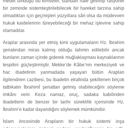
medet umduğu bu kimseler, standart hâle getirilip rasyonel
bir zeminde sistemleştirilebilecek bir hareket tarzına sahip
olmadıkları için geçmişleri yüzyıllara sâri olsa da müdevven
hukuk kaidelerinin türeyebileceği bir mehaz işlevine sahip
olamadılar.
Araplar arasında yer etmiş kimi uygulamaların Hz. İbrahim
şeriatından miras kalmış olduğu tahmin edilebilir ancak
bunların zaman içinde giderek muğlaklaşması kaynaklarının
tespitini güçleştirmiştir. Mekke’de Kâbe’nin merkeziyeti ve
hac ibadetinin yarımadada yaşayan bütün Arapları
ilgilendiren cazibesi, bu ibadetin etrafında şekillenen birçok
tatbikatın İbrahimî şeriattan gelmiş olabileceğini söyleme
imkânı verir. Keza namaz, oruç, sadaka kabilinden
ibadetlerin de benzer bir tarihi süreklilik içerisinde Hz.
İbrahim’e kadar dayandığını söylemek mümkündür.
İslam öncesinde Arapların bir hukuk sistemi inşa