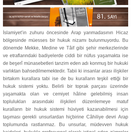
İslamiyet’in zuhuru öncesinde Arap yarımadasının Hicaz
bölgesinde müesses bir hukuk nizamı bulunmuyordu. Bu
dönemde Mekke, Medine ve Tâif gibi şehir merkezlerinde
ve etraflarındaki badiyelerde ciddi bir nüfus yaşamakta ise
de beşerî münasebetleri tanzim eden adı konmuş bir hukuki
varlıktan bahsedilmemektedir. Tabii ki insanlar arası ilişkiler
birtakım kurallara tabi ise de bu kuralların teşkil ettiği bir
hukuk sistemi yoktu. Belirli bir toprak parçası üzerinde
yaşamakta olan ve cemiyet hâline gelebilmiş insan
toplulukları arasındaki ilişkileri düzenlemeye matuf
kuralların bir hukuk sistemi hüviyeti kazanabilmesi için
taşıması gerekli unsurlardan hiçbirine Câhiliye devri Arap
toplumunda rastlanmaz. Bu unsurlar, müdevven hukuk