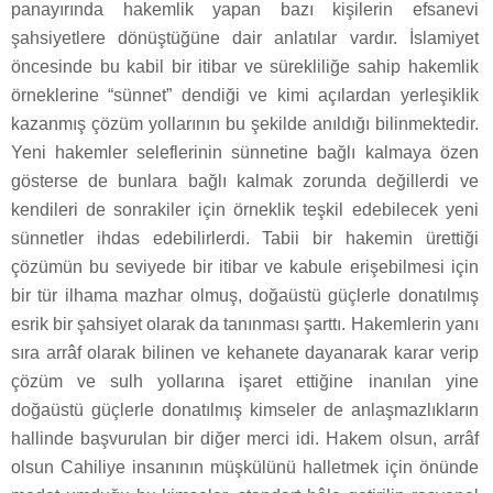
panayırında hakemlik yapan bazı kişilerin efsanevi
şahsiyetlere dönüştüğüne dair anlatılar vardır. İslamiyet
öncesinde bu kabil bir itibar ve sürekliliğe sahip hakemlik
örneklerine “sünnet” dendiği ve kimi açılardan yerleşiklik
kazanmış çözüm yollarının bu şekilde anıldığı bilinmektedir.
Yeni hakemler seleflerinin sünnetine bağlı kalmaya özen
gösterse de bunlara bağlı kalmak zorunda değillerdi ve
kendileri de sonrakiler için örneklik teşkil edebilecek yeni
sünnetler ihdas edebilirlerdi. Tabii bir hakemin ürettiği
çözümün bu seviyede bir itibar ve kabule erişebilmesi için
bir tür ilhama mazhar olmuş, doğaüstü güçlerle donatılmış
esrik bir şahsiyet olarak da tanınması şarttı. Hakemlerin yanı
sıra arrâf olarak bilinen ve kehanete dayanarak karar verip
çözüm ve sulh yollarına işaret ettiğine inanılan yine
doğaüstü güçlerle donatılmış kimseler de anlaşmazlıkların
hallinde başvurulan bir diğer merci idi. Hakem olsun, arrâf
olsun Cahiliye insanının müşkülünü halletmek için önünde