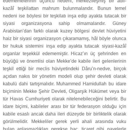
edememelerinin üçüncü nedeni, merkezîleşmiş bir adli-
kazâî teşkilattan mahrum bulunmalarıdır. Bunun temel
nedeni ise böylesi bir teşkilatı inşa edip ayakta tutacak bir
siyasi organizasyona sahip olmamalarıdır. Güney
Arabistan’dan farklı olarak kuzey bölgesi devlet hüviyetini
haiz bir siyasi organizasyon çıkaramamış, hâl böyle olunca
bir hukuk sistemini inşa edip ayakta tutacak siyasi-kazâî
organlar teşekkül edememiştir. Hicaz’ın üç şehrinden en
büyüğü ve önemlisi olan Mekke’de kabile ileri gelenlerinin
teşkil ettiği bir meclis hüviyetindeki Dâru’n-nedve, birçok
açıdan nakıs bir yönetim modeli olup şehir devleti olarak
kabulü dahi tartışmalıdır. Muhammed Hamidullah bu idare
biçiminin Mekke Şehir Devleti, Oligarşik Hükümet veya bir
tür Havas Cumhuriyeti olarak nitelenebileceğini belirtir. Bu
idare biçimi, kabileler arası bir tür federasyon olduğu için
kabile esaslı ancak daha ileri düzeyde bir birliktelik olarak
görülmelidir. Mekkeliler gerek yerli ahali arasında vuku
bulan anlaşmazlıkları gerekse hac, ticaret gibi gayelerle