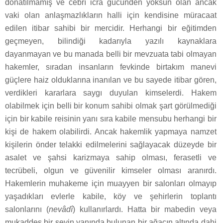
donatılmamış ve cebrî icra gücünden yoksun olan ancak
vaki olan anlaşmazlıkların halli için kendisine müracaat
edilen itibar sahibi bir mercidir. Herhangi bir eğitimden
geçmeyen, bilindiği kadarıyla yazılı kaynaklara
dayanmayan ve bu manada belli bir mevzuata tabi olmayan
hakemler, sıradan insanların fevkinde birtakım manevi
güçlere haiz olduklarına inanılan ve bu sayede itibar gören,
verdikleri kararlara saygı duyulan kimselerdi. Hakem
olabilmek için belli bir konum sahibi olmak şart görülmediği
için bir kabile reisinin yanı sıra kabile mensubu herhangi bir
kişi de hakem olabilirdi. Ancak hakemlik yapmaya namzet
kişilerin önder telakki edilmelerini sağlayacak düzeyde bir
asalet ve şahsi karizmaya sahip olması, ferasetli ve
tecrübeli, olgun ve güvenilir kimseler olması aranırdı.
Hakemlerin muhakeme için muayyen bir salonları olmayıp
yaşadıkları evlerle kabile, köy ve şehirlerin toplantı
salonlarını (
nevâdî
) kullanırlardı. Hatta bir mabedin veya
mukaddes bir şeyin yanında bulunan bir ağacın altında dahi