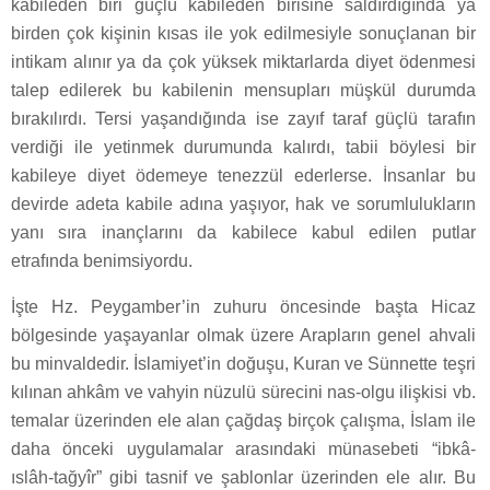
kabileden biri güçlü kabileden birisine saldırdığında ya
birden çok kişinin kısas ile yok edilmesiyle sonuçlanan bir
intikam alınır ya da çok yüksek miktarlarda diyet ödenmesi
talep edilerek bu kabilenin mensupları müşkül durumda
bırakılırdı. Tersi yaşandığında ise zayıf taraf güçlü tarafın
verdiği ile yetinmek durumunda kalırdı, tabii böylesi bir
kabileye diyet ödemeye tenezzül ederlerse. İnsanlar bu
devirde adeta kabile adına yaşıyor, hak ve sorumlulukların
yanı sıra inançlarını da kabilece kabul edilen putlar
etrafında benimsiyordu.
İşte Hz. Peygamber’in zuhuru öncesinde başta Hicaz
bölgesinde yaşayanlar olmak üzere Arapların genel ahvali
bu minvaldedir. İslamiyet’in doğuşu, Kuran ve Sünnette teşri
kılınan ahkâm ve vahyin nüzulü sürecini nas-olgu ilişkisi vb.
temalar üzerinden ele alan çağdaş birçok çalışma, İslam ile
daha önceki uygulamalar arasındaki münasebeti “ibkâ-
ıslâh-tağyîr” gibi tasnif ve şablonlar üzerinden ele alır. Bu