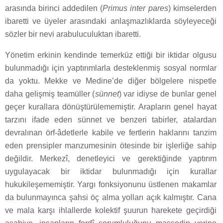
arasında birinci addedilen (
Primus inter pares
) kimselerden
ibaretti ve üyeler arasındaki anlaşmazlıklarda söyleyeceği
sözler bir nevi arabuluculuktan ibaretti.
Yönetim erkinin kendinde temerküz ettiği bir iktidar olgusu
bulunmadığı için yaptırımlarla desteklenmiş sosyal normlar
da yoktu. Mekke ve Medine’de diğer bölgelere nispetle
daha gelişmiş teamüller (
sünnet
) var idiyse de bunlar genel
geçer kurallara dönüştürülememiştir. Arapların genel hayat
tarzını ifade eden sünnet ve benzeri tabirler, atalardan
devralınan örf-âdetlerle kabile ve fertlerin haklarını tanzim
eden prensipler manzumesinin ötesinde bir işlerliğe sahip
değildir. Merkezî, denetleyici ve gerektiğinde yaptırım
uygulayacak bir iktidar bulunmadığı için kurallar
hukukileşememiştir. Yargı fonksiyonunu üstlenen makamlar
da bulunmayınca şahsi öç alma yolları açık kalmıştır. Cana
ve mala karşı ihlallerde kolektif şuurun harekete geçirdiği