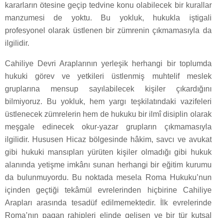
kararların ötesine geçip tedvine konu olabilecek bir kurallar
manzumesi de yoktu. Bu yokluk, hukukla iştigali
profesyonel olarak üstlenen bir zümrenin çıkmamasıyla da
ilgilidir.
Cahiliye Devri Araplarının yerleşik herhangi bir toplumda
hukuki görev ve yetkileri üstlenmiş muhtelif meslek
gruplarına mensup sayılabilecek kişiler çıkardığını
bilmiyoruz. Bu yokluk, hem yargı teşkilatındaki vazifeleri
üstlenecek zümrelerin hem de hukuku bir ilmî disiplin olarak
meşgale edinecek okur-yazar grupların çıkmamasıyla
ilgilidir. Hususen Hicaz bölgesinde hâkim, savcı ve avukat
gibi hukuki mansıpları yürüten kişiler olmadığı gibi hukuk
alanında yetişme imkânı sunan herhangi bir eğitim kurumu
da bulunmuyordu. Bu noktada mesela Roma Hukuku’nun
içinden geçtiği tekâmül evrelerinden hiçbirine Cahiliye
Arapları arasında tesadüf edilmemektedir. İlk evrelerinde
Roma’nın pagan rahipleri elinde gelişen ve bir tür kutsal