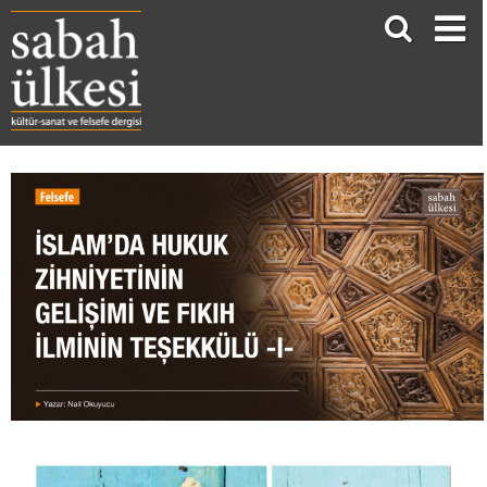
İSLAM’DA HUKUK ZİHNİYETİNİN GELŞİM VE FIKIH İLMİNİN TEŞEKKÜLÜ -I-
Nail Okuyucu*
Hz. Peygamber Öncesi Arap Toplumunun Ahvâli ve Hukuktan Yoksunluk