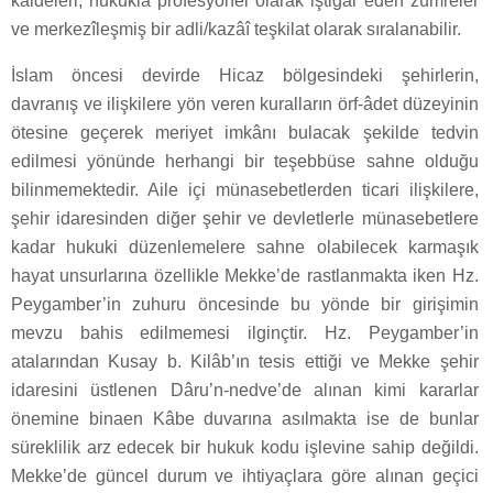
kaideleri, hukukla profesyonel olarak iştigal eden zümreler
ve merkezîleşmiş bir adli/kazâî teşkilat olarak sıralanabilir.
İslam öncesi devirde Hicaz bölgesindeki şehirlerin,
davranış ve ilişkilere yön veren kuralların örf-âdet düzeyinin
ötesine geçerek meriyet imkânı bulacak şekilde tedvin
edilmesi yönünde herhangi bir teşebbüse sahne olduğu
bilinmemektedir. Aile içi münasebetlerden ticari ilişkilere,
şehir idaresinden diğer şehir ve devletlerle münasebetlere
kadar hukuki düzenlemelere sahne olabilecek karmaşık
hayat unsurlarına özellikle Mekke’de rastlanmakta iken Hz.
Peygamber’in zuhuru öncesinde bu yönde bir girişimin
mevzu bahis edilmemesi ilginçtir. Hz. Peygamber’in
atalarından Kusay b. Kilâb’ın tesis ettiği ve Mekke şehir
idaresini üstlenen Dâru’n-nedve’de alınan kimi kararlar
önemine binaen Kâbe duvarına asılmakta ise de bunlar
süreklilik arz edecek bir hukuk kodu işlevine sahip değildi.
Mekke’de güncel durum ve ihtiyaçlara göre alınan geçici