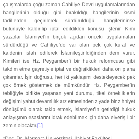
çalışmalarda çoğu zaman Cahiliye Devri uygulamalarından
hangilerinin olduğu gibi bırakıldığı, hangilerinin kısmi
tadillerden geçirilerek sürdürüldüğü, hangilerininse
bütünüyle kaldırılıp iptal edildikleri konusu işlenir. Kimi
yazarlar İslamiyet’in birçok açıdan önceki uygulamaları
sürdürdüğü ve Cahiliye’de var olan pek çok kural ve
kaidenin ıslah edilerek İslamileştirildiğinden dem vurur.
Kimileri ise Hz. Peygamber’i bir hukuk reformcusu gibi
takdim etme gayretiyle iptal ve değişiklikleri daha ön plana
çıkarırlar. İşin doğrusu, her iki yaklaşımı destekleyecek pek
çok örnek göstermek de mümkündür. Hz. Peygamber’in
tebliğiyle birlikte yaşanan yeni durumu, tikel örnekliklerin
değişimi yahut devamlılık arz etmesinden ziyade bir zihniyet
dönüşümü olarak takip etmek, İslamiyet’in getirdiği hukuk
anlayışının esaslarını idrak edebilmek için daha elverişli bir
zemin olacaktır.
[1]
*Doç. Dr., Marmara Üniversitesi, İlahiyat Fakültesi.