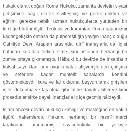
hukuk olarak doğan Roma Hukuku, zamanla devletin siyasi
gelişimine bağlı olarak sivilleşmiş ve gerek doktrin ve
eğitimi gerekse tatbiki uzman hukukçularca yürütülen bir
kimliğe bürünmüştü. Teolojisi ve kurumları Roma paganizmi
kadar gelişkin olmasa da putperestliğin yaygın inanç olduğu
Cahiliye Devri Arapları arasında, dinî inanışlarla da ilgisi
bulunan kuralları tedvin etme işini üstlenen herhangi bir
zümre ortaya çıkmamıştır. Hâlbuki bu devirde de insanların
kutsal saydıkları kimi uygulamalar alışverişlerden çatışma
ve seferlere kadar muhtelif sahalarda kendini
göstermekteydi; kura ve fal oklarına başvurularak girişilen
işler, dokunma ve taş atma gibi talihe dayalı akitler ve kimi
prosedürler şirke dayalı inançlarla iç içe geçmiş hâldeydi.
İslam öncesi devrin hukukçu kimliği ve mesleğine en yakın
figürü hakemlerdir. Hakem, herhangi bir resmî merci
tarafından atanmamış, siyasi-hukuki bir yetkiyle