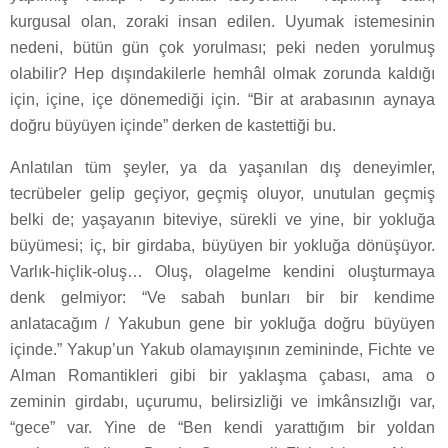
kurgusal olan, zoraki insan edilen. Uyumak istemesinin
nedeni, bütün gün çok yorulması; peki neden yorulmuş
olabilir? Hep dışındakilerle hemhâl olmak zorunda kaldığı
için, içine, içe dönemediği için. “Bir at arabasının aynaya
doğru büyüyen içinde” derken de kastettiği bu.
Anlatılan tüm şeyler, ya da yaşanılan dış deneyimler,
tecrübeler gelip geçiyor, geçmiş oluyor, unutulan geçmiş
belki de; yaşayanın biteviye, sürekli ve yine, bir yokluğa
büyümesi; iç, bir girdaba, büyüyen bir yokluğa dönüşüyor.
Varlık-hiçlik-oluş… Oluş, olagelme kendini oluşturmaya
denk gelmiyor: “Ve sabah bunları bir bir kendime
anlatacağım / Yakubun gene bir yokluğa doğru büyüyen
içinde.” Yakup’un Yakub olamayışının zemininde, Fichte ve
Alman Romantikleri gibi bir yaklaşma çabası, ama o
zeminin girdabı, uçurumu, belirsizliği ve imkânsızlığı var,
“gece” var. Yine de “Ben kendi yarattığım bir yoldan