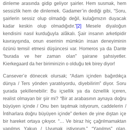
dinleme arasında gidip geliyor şairler. Hem susmak, hem
sessizlik hem de dinlemek. Gadamer’in dediği gibi, “Soru,
şairlerin sessiz olup olmadığı değil, kulağımızın duyacak
kadar keskin olup olmadığıdır.”
[2]
Mesele diyaloğun
kendisini nasıl kurduğuyla alâkalı. Şair insanın arketipidir
kavrayışında, onun eserinin mümkün insan deneyiminin
özünü temsil etmesi düşüncesi var. Homeros ya da Dante
“burada ve her zaman olan” şairane şahsiyetler.
Kierkegaard da her biriminizin o olduğu tek birey diyor!
Cansever’e dönecek olursak; “Adam içinden bağırdıkça
dünya / Ters yönden yaratılıyordu, diyebilirim” diyor. Soru
şurada şekillenebilir: Bu içsellik ya da öznellik içeren,
realist olmayan bir şiir mi? “Bir at arabasının aynaya doğru
büyüyen içinde / Onu ben taşıtmak istiyorum, caddelerin /
İntiharlara doğru büyüyen içinde” derken de yine dıştan içe
bir hareket ortaya çıkıyor. “… Ve biraz hiç çağrılmamaktan
yapılmış Yakup / Uyumak istiyorum.” “Yapılmış” olan,