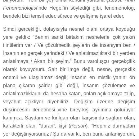
Fenomenolojisi
’nde Hegel’in söylediği gibi, fenomenolog,
bendeki bizi temsil eder, sürece ve gelişime işaret eder.
Şimdi gerçekliği, dolayısıyla nesnel olanı ortaya koyduğu
yere geldik: “Benim sanki birtakım nesnelerle çok yakın
ilintilerim var / Ve çözülmedik şeylerin de insanıyım ben /
İnsanın en gerçek yerindeki / Ve anlatılmazlıktaki bir yerden
anlatılmaya / Akan bir şeyim.” Bunu varoluşçu gerçekçilik
olarak koyuyorum. Salt bir imge değil, nesne, gerçeklik
önemli ve ulaşılamaz değil; insanın en mistik yanını ön
plana çıkaran şairler gibi değil, insanın çözülemez ve
anlatılmazlıklarını da hesaba katan, onları açıklamaya talip,
veyahut açıklıyor diyebiliriz. Değişim üzerine değişim
düşüncesini ilerletmesi yine birey-kişi ayrımına götürüyor
kanımca. Saydam ve kırılgan olan karşısında sağlam olan,
karakterli olan, “duran”, kişi (
Person
). “Hepiniz durmadan
yer değiştiriyorsunuz / Şu da var ki, ben bunu anlamıyorum,