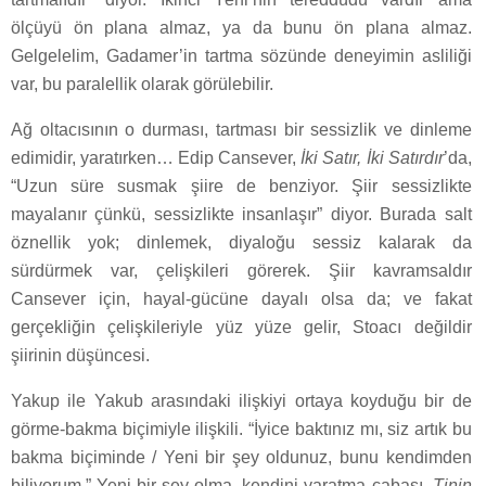
ölçüyü ön plana almaz, ya da bunu ön plana almaz.
Gelgelelim, Gadamer’in tartma sözünde deneyimin asliliği
var, bu paralellik olarak görülebilir.
Ağ oltacısının o durması, tartması bir sessizlik ve dinleme
edimidir, yaratırken… Edip Cansever,
İki Satır, İki Satırdır
’da,
“Uzun süre susmak şiire de benziyor. Şiir sessizlikte
mayalanır çünkü, sessizlikte insanlaşır” diyor. Burada salt
öznellik yok; dinlemek, diyaloğu sessiz kalarak da
sürdürmek var, çelişkileri görerek. Şiir kavramsaldır
Cansever için, hayal-gücüne dayalı olsa da; ve fakat
gerçekliğin çelişkileriyle yüz yüze gelir, Stoacı değildir
şiirinin düşüncesi.
Yakup ile Yakub arasındaki ilişkiyi ortaya koyduğu bir de
görme-bakma biçimiyle ilişkili. “İyice baktınız mı, siz artık bu
bakma biçiminde / Yeni bir şey oldunuz, bunu kendimden
biliyorum.” Yeni bir şey olma, kendini yaratma çabası.
Tinin