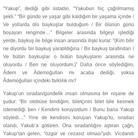
“Yakup”, dediği gibi üstadın, “Yakubun hiç çağrılmamış
şekli.” “Bir gündü ve yaşar gibi kaldığım bir yaşama içinde /
Ve yollarda ölü baykuşlar bulduğum / Bir ölünün günü
boyayan renginde…” Bilgeler arasında bilgeyi işlediği
yerde, baykuş ile bilge insan arasında ilişki kurar: “(Kim bilir
ne diyordu bir baykuş yaratıldığına / Bir baykuş tarafından /
Ve bütün baykuşlar o bütün baykuşların arasında ne
oluyordu / Ben ne oluyordum.)” Daha önce söylediğim,
Âdem ve Âdemoğulları mı acaba dediği, yoksa
Âdemoğulları içindeki farklılık mı?
Yakup’un sıradan/gündelik insan olmasına bir nişane de
şudur: “Bir otobüse bindiğim, biletçinin bilet bile kesmek
istemediği ben / Kendimi koruyordum / Bunu bana Yakup
söyledi…” Yine de kendisini koruyan Yakup’tu, sıradan
olandı, Yakub’a götüren. Ona sıradanlığını aştıran çağrı,
Yakup’tan gelen, “özgür ve cezasız olması”yıdı. Vicdandı