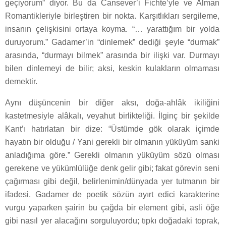
geçiyorum” diyor. Bu da Cansever’i Fichte’yle ve Alman
Romantikleriyle birleştiren bir nokta. Karşıtlıkları sergileme,
insanın çelişkisini ortaya koyma. “… yarattığım bir yolda
duruyorum.” Gadamer’in “dinlemek” dediği şeyle “durmak”
arasında, “durmayı bilmek” arasında bir ilişki var. Durmayı
bilen dinlemeyi de bilir; aksi, keskin kulakların olmaması
demektir.
Aynı düşüncenin bir diğer aksı, doğa-ahlâk ikiliğini
kastetmesiyle alâkalı, veyahut birlikteliği. İlginç bir şekilde
Kant’ı hatırlatan bir dize: “Üstümde gök olarak içimde
hayatın bir olduğu / Yani gerekli bir olmanın yüküyüm sanki
anladığıma göre.” Gerekli olmanın yüküyüm sözü olması
gerekene ve yükümlülüğe denk gelir gibi; fakat görevin seni
çağırması gibi değil, belirlenimin/dünyada yer tutmanın bir
ifadesi. Gadamer de poetik sözün ayırt edici karakterine
vurgu yaparken şairin bu çağda bir element gibi, asli öğe
gibi nasıl yer alacağını sorguluyordu; tıpkı doğadaki toprak,