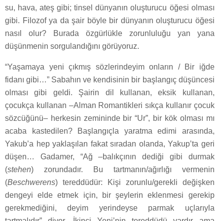
su, hava, ateş gibi; tinsel dünyanın oluşturucu öğesi olması
gibi. Filozof ya da şair böyle bir dünyanın oluşturucu öğesi
nasıl olur? Burada özgürlükle zorunluluğu yan yana
düşünmenin sorgulandığını görüyoruz.
“Yaşamaya yeni çıkmış sözlerindeyim onların / Bir iğde
fidanı gibi…” Sabahın ve kendisinin bir başlangıç düşüncesi
olması gibi geldi. Şairin dil kullanan, eksik kullanan,
çocukça kullanan –Alman Romantikleri sıkça kullanır çocuk
sözcüğünü– herkesin zemininde bir “Ur”, bir kök olması mı
acaba kastedilen? Başlangıçla yaratma edimi arasında,
Yakub’a hep yaklaşılan fakat sıradan olanda, Yakup’ta geri
düşen… Gadamer, “Ağ –balıkçının dediği gibi durmak
(
stehen
) zorundadır. Bu tartmanın/ağırlığı vermenin
(
Beschwerens
) tereddüdür: Kişi zorunlu/gerekli değişken
dengeyi elde etmek için, bir şeylerin eklenmesi gerekip
gerekmediğini, deyim yerindeyse parmak uçlarıyla
tartmalıdır” diyor. İkinci Yeni’nin tereddüdü vardır ama