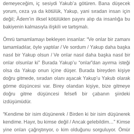
demeyeceğim, iç sesiydi Yakub’a götüren. Bana düşecek
yorum, ceza ya da kötülük, Yakup, yani sıradan insan için
değil; Âdem’in ilksel kötülükten payını alıp da insanlığa bu
bakiyenin kalmasıyla ilişkili ve tartışmalı.
Ömrü tamamlamayı bekleyen insanlar: “Ve onlar bir zamanı
tamamladılar, öyle yaptılar / Ve sordum / Yakup daha başka
nasıl bir Yakup olsun / Ve onlar nasıl daha başka nasıl bir
onlar olsunlar ki” Burada Yakup’u “onlar”dan ayırma isteği
olsa da Yakup onun içine düşer. Burada bireyden kişiye
doğru gitmede, sıradan olanı aşacak Yakup’u Yakub olarak
görme düşüncesi var. Birey olandan kişiye, bize gitmeye
doğru gitme düşüncesi felsefi bir çabanın şiirdeki
izdüşümüdür.
“Kendime bir isim düşünerek / Birden ki bir isim düşünerek
kendime. Hayır, bu kimse değil / Ancak gelebildim…” Kimse
yine onları çağrıştırıyor, o kim olduğunu sorguluyor. Ömür