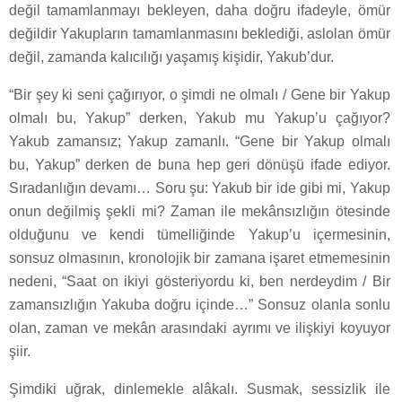
değil tamamlanmayı bekleyen, daha doğru ifadeyle, ömür
değildir Yakupların tamamlanmasını beklediği, aslolan ömür
değil, zamanda kalıcılığı yaşamış kişidir, Yakub’dur.
“Bir şey ki seni çağırıyor, o şimdi ne olmalı / Gene bir Yakup
olmalı bu, Yakup” derken, Yakub mu Yakup’u çağıyor?
Yakub zamansız; Yakup zamanlı. “Gene bir Yakup olmalı
bu, Yakup” derken de buna hep geri dönüşü ifade ediyor.
Sıradanlığın devamı… Soru şu: Yakub bir ide gibi mi, Yakup
onun değilmiş şekli mi? Zaman ile mekânsızlığın ötesinde
olduğunu ve kendi tümelliğinde Yakup’u içermesinin,
sonsuz olmasının, kronolojik bir zamana işaret etmemesinin
nedeni, “Saat on ikiyi gösteriyordu ki, ben nerdeydim / Bir
zamansızlığın Yakuba doğru içinde…” Sonsuz olanla sonlu
olan, zaman ve mekân arasındaki ayrımı ve ilişkiyi koyuyor
şiir.
Şimdiki uğrak, dinlemekle alâkalı. Susmak, sessizlik ile