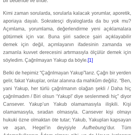
bir bedende ve tinde.
Kimi zaman sorularda, sorularla kalacak yorumlar, aporetik,
aporiaya dayalı. Sokratesçi diyaloglarda da bu yok mu?
Açımlama, yorumlama, değerlendirme yeni açıklamalara
götürmek için var. Buna şiiri sadece şairi açıklayabilir
demek için değil, açımlayanın ifadesinin zamanda ve
zamanla kuvvet derecesini artırmasıyla ölçülür demek için
söyledim. Çağrılmayan Yakup da böyle.
[1]
Belki de hepimiz “Çağrılmayan Yakup”larız. Çağrı bir yerden
gelir, fakat Yakuplar, onlar alanına da mahkûm değiliz. “Ben,
yani Yakup, her türlü çağrılmanın olağan şekli / Daha hiç
çağrılmadım / Biri olsun ‘Yakup!’ diye seslenmedi hiç” diyor
Cansever. Yakup’un Yakub olamamasıyla ilişkili. Kişi
olamamasıyla, sıradan olmasıyla. Cansever kişi olmayı
hukuki özne olmaktan öte tutar; Yakub, Yakupları kapsayan
ve aşan, Hegel’in deyişiyle
Aufhebung’
dur. Tüm