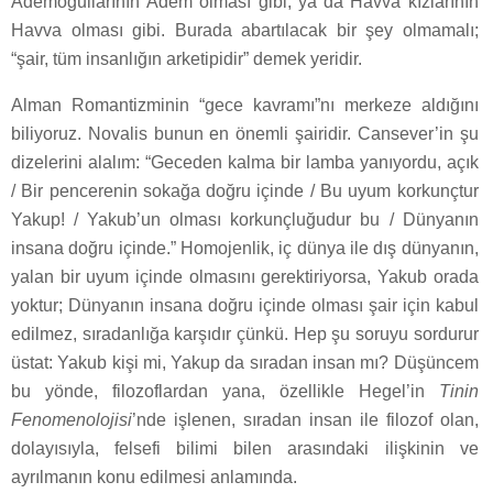
Ademoğullarının Âdem olması gibi, ya da Havva kızlarının
Havva olması gibi. Burada abartılacak bir şey olmamalı;
“şair, tüm insanlığın arketipidir” demek yeridir.
Alman Romantizminin “gece kavramı”nı merkeze aldığını
biliyoruz. Novalis bunun en önemli şairidir. Cansever’in şu
dizelerini alalım: “Geceden kalma bir lamba yanıyordu, açık
/ Bir pencerenin sokağa doğru içinde / Bu uyum korkunçtur
Yakup! / Yakub’un olması korkunçluğudur bu / Dünyanın
insana doğru içinde.” Homojenlik, iç dünya ile dış dünyanın,
yalan bir uyum içinde olmasını gerektiriyorsa, Yakub orada
yoktur; Dünyanın insana doğru içinde olması şair için kabul
edilmez, sıradanlığa karşıdır çünkü. Hep şu soruyu sordurur
üstat: Yakub kişi mi, Yakup da sıradan insan mı? Düşüncem
bu yönde, filozoflardan yana, özellikle Hegel’in
Tinin
Fenomenolojisi
’nde işlenen, sıradan insan ile filozof olan,
dolayısıyla, felsefi bilimi bilen arasındaki ilişkinin ve
ayrılmanın konu edilmesi anlamında.