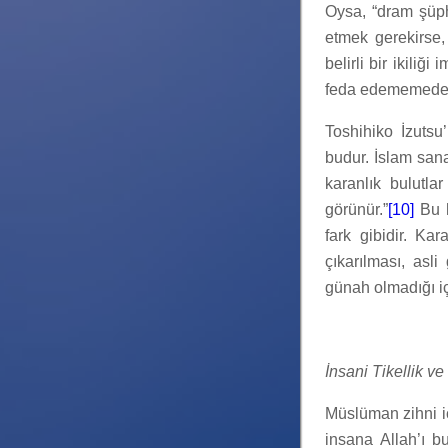
Oysa, “dram şüph
etmek gerekirse, 
belirli bir ikiliğ
feda edememeden
Toshihiko İzutsu’
budur. İslam sana
karanlık bulutlar
görünür.”
[10]
Bu h
fark gibidir. Ka
çıkarılması, asli
günah olmadığı i
İnsani Tikellik v
Müslüman zihni iç
insana Allah’ı bu