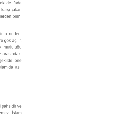
ekilde ifade
 karşı çıkan
ğerden birini
sinin nedeni
e gök açılır,
ak mutluluğu
z arasındaki
 şekilde öne
slam’da asli
 şahsidir ve
remez. İslam