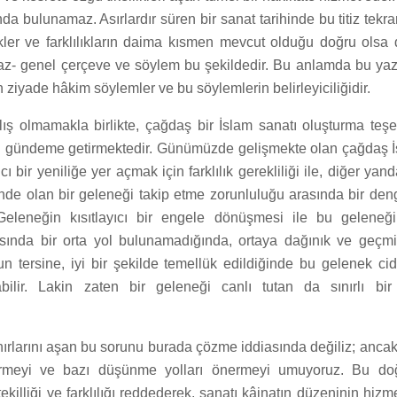
da bulunamaz. Asırlardır süren bir sanat tarihinde bu titiz tekr
ikler ve farklılıkların daima kısmen mevcut olduğu doğru olsa 
az- genel çerçeve ve söylem bu şekildedir. Bu anlamda bu ya
n ziyade hâkim söylemler ve bu söylemlerin belirleyiciliğidir.
ış olmamakla birlikte, çağdaş bir İslam sanatı oluşturma teş
u gündeme getirmektedir. Günümüzde gelişmekte olan çağdaş İ
cı bir yeniliğe yer açmak için farklılık gerekliliği ile, diğer yan
inde olan bir geleneği takip etme zorunluluğu arasında bir de
 Geleneğin kısıtlayıcı bir engele dönüşmesi ile bu gelene
sında bir orta yol bulunamadığında, ortaya dağınık ve geçmi
n tersine, iyi bir şekilde temellük edildiğinde bu gelenek cid
abilir. Lakin zaten bir geleneği canlı tutan da sınırlı bi
nırlarını aşan bu sorunu burada çözme iddiasında değiliz; anca
irmeyi ve bazı düşünme yolları önermeyi umuyoruz. Bu doğr
ekilliği ve farklılığı reddederek, sanatı kâinatın düzeninin hiz