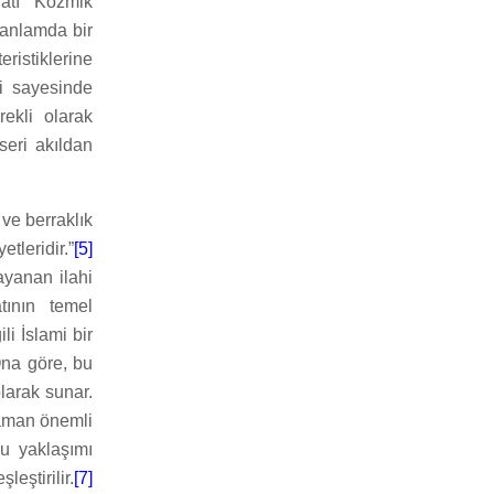
natı “Kozmik
anlamda bir
ristiklerine
i sayesinde
rekli olarak
eri akıldan
ve berraklık
tleridir.”
[5]
ayanan ilahi
tının temel
li İslami bir
na göre, bu
olarak sunar.
zaman önemli
bu yaklaşımı
eştirilir.
[7]