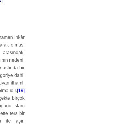
7]
amamen inkâr
larak olması
 arasındaki
ının nedeni,
 aslında bir
goriye dahil
tiyan ilhamlı
lmalıdır.
[19]
çekte birçok
çoğunu İslam
tte ters bir
ı ile aşırı