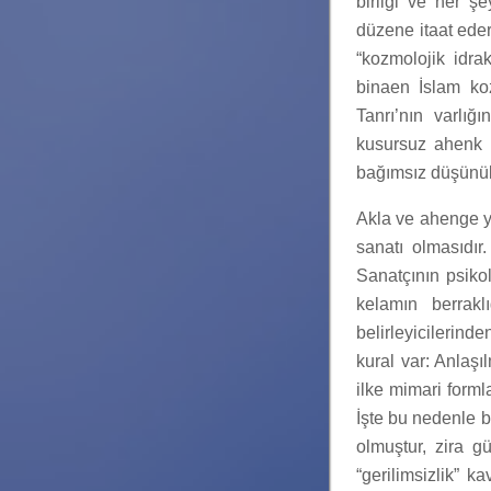
birliği ve her ş
düzene itaat eder
“kozmolojik idrak
binaen İslam kozm
Tanrı’nın varlığ
kusursuz ahenk 
bağımsız düşünü
Akla ve ahenge ya
sanatı olmasıdır.
Sanatçının psikol
kelamın berrakl
belirleyicilerinde
kural var: Anlaşı
ilke mimari forml
İşte bu nedenle b
olmuştur, zira g
“gerilimsizlik” k