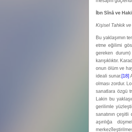
mesajını güçlendi
İbn Sînâ ve Hakik
Kişisel Tahkik ve
Bu yaklaşımın te
etme eğilimi gös
gereken durum)
karışıklıktır. Ka
onun ölüm ve hay
ideali sunar.
[18]
A
olması zordur. Lou
sanatlara özgü tr
Lakin bu yaklaşı
gerilimle yüzleş
sanatının çeşitli
aşırılığa düşm
merkezîleştirilmes