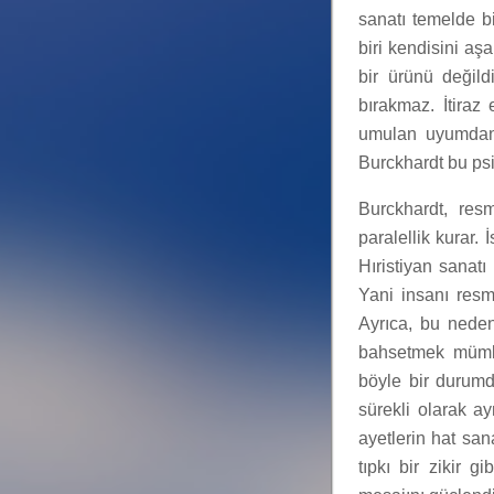
sanatı temelde bir
biri kendisini aş
bir ürünü değild
bırakmaz. İtiraz 
umulan uyumdan t
Burckhardt bu psik
Burckhardt, resm
paralellik kurar.
Hıristiyan sanat
Yani insanı resm
Ayrıca, bu neden
bahsetmek mümkü
böyle bir durumd
sürekli olarak a
ayetlerin hat san
tıpkı bir zikir g