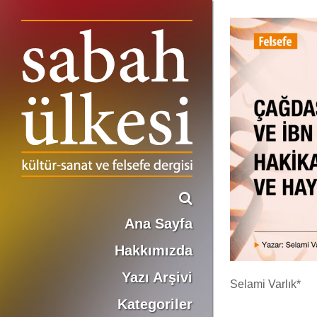
ÇAĞDAŞ İSLAM SANATI VE İBN SÎNÂ: HAKİKATİN AYNILIĞI VE HAYRETİN İMKÂNI
Ana Sayfa
Hakkımızda
Yazı Arşivi
Selami Varlık*
Kategoriler