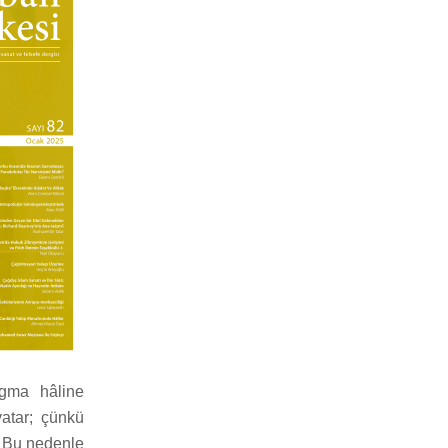
igma hâline
yatar; çünkü
r. Bu nedenle