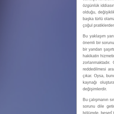
özgünlük iddiasın
olduğu, değişikl
başka türlü olam
çoğul pratiklerde
Bu yaklaşım yanl
önemli bir sorun
bir yandan şaşırtı
hakikatin hizmet
zorlanmaktadır.
reddedilmesi ara
çıkar. Oysa, bunu
kaynağı oluştur
değişimlerdir.
Bu çalışmanın sı
sorunu dile get
bölümde, beşerî t