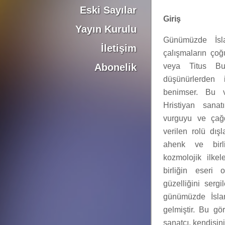
Eski Sayılar
Giriş
Yayın Kurulu
Günümüzde İsl
İletişim
çalışmaların ço
Abonelik
veya Titus Bur
düşünürlerden 
benimser. Bu v
Hristiyan sanat
vurguyu ve çağ
verilen rolü dış
ahenk ve birli
kozmolojik ilkel
birliğin eseri
güzelliğini sergi
günümüzde İslam
gelmiştir. Bu gö
sanatçı, kendisin