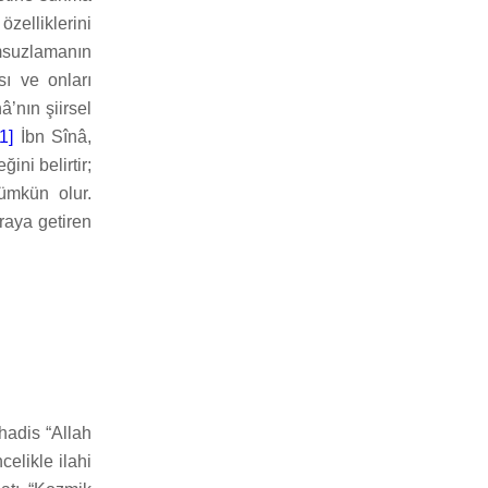
zelliklerini
umsuzlamanın
sı ve onları
’nın şiirsel
[1]
İbn Sînâ,
ini belirtir;
ümkün olur.
araya getiren
 hadis “Allah
celikle ilahi