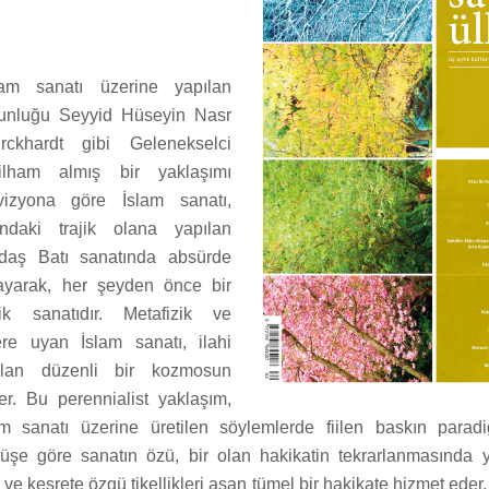
am sanatı üzerine yapılan
ğunluğu Seyyid Hüseyin Nasr
ckhardt gibi Gelenekselci
ilham almış bir yaklaşımı
izyona göre İslam sanatı,
ındaki trajik olana yapılan
daş Batı sanatında absürde
layarak, her şeyden önce bir
k sanatıdır. Metafizik ve
ere uyan İslam sanatı, ilahi
 olan düzenli bir kozmosun
ler. Bu perennialist yaklaşım,
 sanatı üzerine üretilen söylemlerde fiilen baskın parad
rüşe göre sanatın özü, bir olan hakikatin tekrarlanmasında 
i ve kesrete özgü tikellikleri aşan tümel bir hakikate hizmet ede