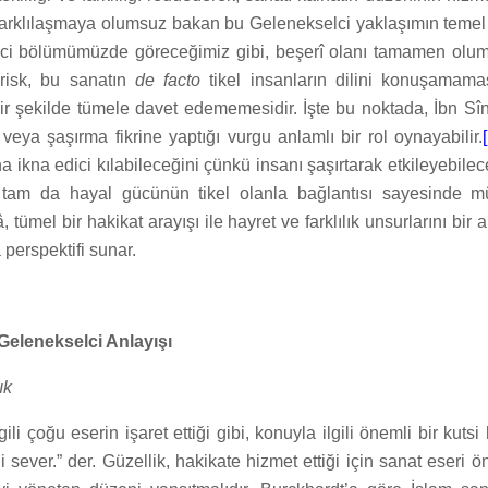
farklılaşmaya olumsuz bakan bu Gelenekselci yaklaşımın temel ö
inci bölümümüzde göreceğimiz gibi, beşerî olanı tamamen ol
 risk, bu sanatın
de facto
tikel insanların dilini konuşamama
bir şekilde tümele davet edememesidir. İşte bu noktada, İbn Sînâ
eya şaşırma fikrine yaptığı vurgu anlamlı bir rol oynayabilir.
ha ikna edici kılabileceğini çünkü insanı şaşırtarak etkileyebileceğ
 tam da hayal gücünün tikel olanla bağlantısı sayesinde m
 tümel bir hakikat arayışı ile hayret ve farklılık unsurlarını bir 
 perspektifi sunar.
Gelenekselci Anlayışı
lık
gili çoğu eserin işaret ettiği gibi, konuyla ilgili önemli bir kutsi
 sever.” der. Güzellik, hakikate hizmet ettiği için sanat eseri ön