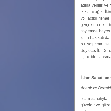
adına yenilik ve 
ele alacağız. İk
yol açtığı temel
gerçekten etkili 
söylemde hayret v
şiirin hakikati da
bu şaşırtma ise
Böylece, İbn Sînâ,
ilginç bir uzlaşma
İslam Sanatının 
Ahenk ve
Berrak
İslam sanatıyla il
güzeldir ve güzeli