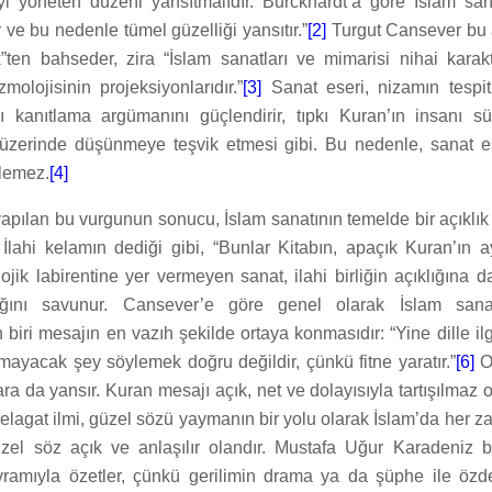
eyi yöneten düzeni yansıtmalıdır. Burckhardt’a göre İslam sa
 ve bu nedenle tümel güzelliği yansıtır.”
[2]
Turgut Cansever bu 
”ten bahseder, zira “İslam sanatları ve mimarisi nihai karakte
olojisinin projeksiyonlarıdır.”
[3]
Sanat eseri, nizamın tespit
ını kanıtlama argümanını güçlendirir, tıpkı Kuran’ın insanı sü
üzerinde düşünmeye teşvik etmesi gibi. Bu nedenle, sanat es
lemez.
[4]
pılan bu vurgunun sonucu, İslam sanatının temelde bir açıklık 
 İlahi kelamın dediği gibi, “Bunlar Kitabın, apaçık Kuran’ın aye
ojik labirentine yer vermeyen sanat, ilahi birliğin açıklığına d
ığını savunur. Cansever’e göre genel olarak İslam sana
n biri mesajın en vazıh şekilde ortaya konmasıdır: “Yine dille ilgi
lmayacak şey söylemek doğru değildir, çünkü fitne yaratır.”
[6]
O
ara da yansır. Kuran mesajı açık, net ve dolayısıyla tartışılmaz 
elagat ilmi, güzel sözü yaymanın bir yolu olarak İslam’da her 
üzel söz açık ve anlaşılır olandır. Mustafa Uğur Karadeniz 
avramıyla özetler, çünkü gerilimin drama ya da şüphe ile özdeşl