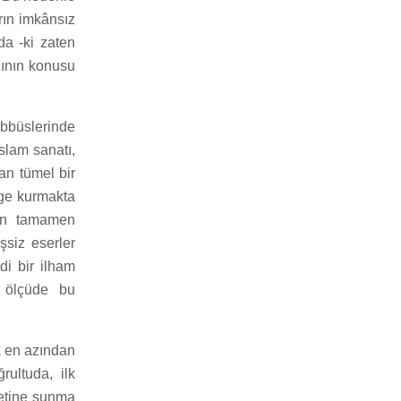
arın imkânsız
da -ki zaten
zının konusu
ebbüslerinde
slam sanatı,
dan tümel bir
nge kurmakta
ğin tamamen
şsiz eserler
di bir ilham
r ölçüde bu
k en azından
ultuda, ilk
metine sunma