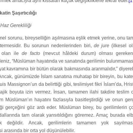
rmek amacıyla aynı kıssaları küçük değişikliklerle tekrar eder.
[1
atin Şaşırtıcılığı
 Haz Gerekliliği
mel sorunu, bireyselliğin aşılmasına eşlik etmek yerine, onu t
termesidir. Bu sorunun nedenlerinden biri,
de jure
(ilkesel o
 olan ile
de facto
(mevcut hâldeki durum) olması gereken
radeniz, “Müslüman hayatında ve sanatında gerilimin bulunmamas
at kavramına bir bütün olarak bakmasında aranmalıdır,” diyerek
ncak, günümüzde İslam sanatına muhatap bir bireyin, bu kate
is Massignon’un da belirttiği gibi, teslimiyet fikri İslam’da, Hris
ajik boyuta izin vermez. İnsan, tamamen ilahi takdire teslim o
m Müslüman’ın hayatını fazlasıyla basitleştirdiği ve onun ger
tiği gerçeğini göz ardı eder. Müslüman birey, bu gerilimlerin 
 dallarında tam olarak yansıtıldığını göremez. Amaç burada elbe
ek değildir. Ancak, gerilimlerin tamamen yok sayılmas
i arasında bir orta yol düşünülebilir.