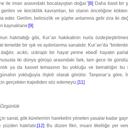
e ile iman arasındaki bocalayıştan doğar.”
[8]
Daha basit bir ş
gerilim ve ikirciklilik kavramları, bir olanın önceliğine kökten
i ima eder. Gerilim, belirsizlik ve şüphe anlamına gelir zira iki de
 kaynaklanır.
[9]
nun hatırlattığı gibi, Kur’an hakikatinin nurla özdeşleştirilme
tı temelde bir ışık ve aydınlanma sanatıdır. Kur’an’da “birdenbir
 dağılır, acıklı, ızdıraplı bir hayat yerine ebedî hayatın parl
ususta iki dünya görüşü arasındaki fark, tam gece ile gündü
ranlık ya da kasvet temasının bu yokluğu ve berraklığın bu
 günahın yokluğuyla ilişkili olarak görülür. Tanpınar’a göre, İ
çin gerçekten trajediden söz edemeyiz.
[11]
e Özgünlük
in sanat, gök kürelerinin hareketini yöneten yasalar kadar gayri
 yüzden hatırlatır.
[12]
Bu düzen fikri, insani tikelliğe yer ve