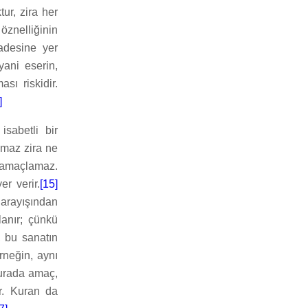
ur, zira her
 öznelliğinin
fadesine yer
yani eserin,
sı riskidir.
]
isabetli bir
akmaz zira ne
i amaçlamaz.
r verir.
[15]
 arayışından
anır; çünkü
, bu sanatın
rneğin, aynı
burada amaç,
tır. Kuran da