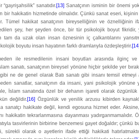
 “gayrişahsilik” sanatıdır.
[13]
Sanatçının isminin bir önemi yokt
an bir hakikatin hizmetinde olmalıdır. Çünkü sanat eseri, kişinin
ir. Tümel hakikat sanatçının bireyselliğinin ve öznelliğinin i
edilen şey, her şeyden önce, bir tür psikolojik boyut fikridir, 
am da uzak olan insan öznesinin iç çalkantılarını yansıtma
olojik boyutu insan hayatının farklı dramlarıyla özdeşleştirir.
[14
eden ile resmedilenin insani boyutları arasında ilginç ve 
 İslam sanatı, sanatçının bireysel yönüne hiçbir şekilde yer bır
ı gibi ne de genel olarak Batı sanatı gibi insanı temsil etmey
eden sanatlar, sanatçının da insani, yani psikolojik yönüne ye
le, İslam sanatında özel bir dehanın işareti olarak özgünlük
n değildir.
[16]
Özgünlük ve yenilik arzusu kibirden kaynakl
a sanatçı hakikate değil, kendi egosuna hizmet eder. Aksine
ynı hakikatin tekrarlanmasına dayanması yadırganmamalıdır. Ö
atıyla tasvirlerinin birbirine benzemesi gayet doğaldır; çünkü 
ibi, sürekli olarak o ayetlerin ifade ettiği hakikati hatırlatmak