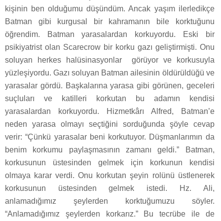
kişinin ben olduğumu düşündüm. Ancak yaşım ilerledikçe
Batman gibi kurgusal bir kahramanın bile korktuğunu
öğrendim. Batman yarasalardan korkuyordu. Eski bir
psikiyatrist olan Scarecrow bir korku gazı geliştirmişti. Onu
soluyan herkes halüsinasyonlar görüyor ve korkusuyla
yüzleşiyordu. Gazı soluyan Batman ailesinin öldürüldüğü ve
yarasalar gördü. Başkalarına yarasa gibi görünen, geceleri
suçluları ve katilleri korkutan bu adamın kendisi
yarasalardan korkuyordu. Hizmetkârı Alfred, Batman’e
neden yarasa olmayı seçtiğini sorduğunda şöyle cevap
verir: “Çünkü yarasalar beni korkutuyor. Düşmanlarımın da
benim korkumu paylaşmasının zamanı geldi.” Batman,
korkusunun üstesinden gelmek için korkunun kendisi
olmaya karar verdi. Onu korkutan şeyin rolünü üstlenerek
korkusunun üstesinden gelmek istedi. Hz. Ali,
anlamadığımız şeylerden korktuğumuzu söyler.
“Anlamadığımız şeylerden korkarız.” Bu tecrübe ile de