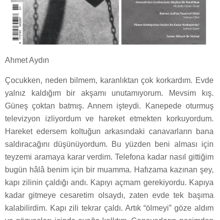
Ahmet Aydın
Çocukken, neden bilmem, karanlıktan çok korkardım. Evde
yalnız kaldığım bir akşamı unutamıyorum. Mevsim kış.
Güneş çoktan batmış. Annem işteydi. Kanepede oturmuş
televizyon izliyordum ve hareket etmekten korkuyordum.
Hareket edersem koltuğun arkasındaki canavarların bana
saldıracağını düşünüyordum. Bu yüzden beni alması için
teyzemi aramaya karar verdim. Telefona kadar nasıl gittiğim
bugün hâlâ benim için bir muamma. Hafızama kazınan şey,
kapı zilinin çaldığı andı. Kapıyı açmam gerekiyordu. Kapıya
kadar gitmeye cesaretim olsaydı, zaten evde tek başıma
kalabilirdim. Kapı zili tekrar çaldı. Artık “ölmeyi” göze aldım