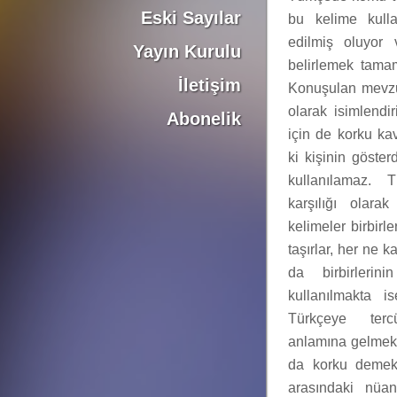
Eski Sayılar
bu kelime kulla
edilmiş oluyor 
Yayın Kurulu
belirlemek tama
İletişim
Konuşulan mevzu
olarak isimlendir
Abonelik
için de korku kav
ki kişinin göster
kullanılamaz. 
karşılığı olara
kelimeler birbirl
taşırlar, her ne 
da birbirlerin
kullanılmakta i
Türkçeye terc
anlamına gelmekte
da korku demekt
arasındaki nüan