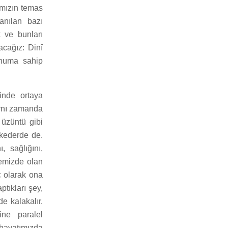
ımızın temas
anılan bazı
 ve bunları
acağız: Dinî
konuma sahip
inde ortaya
aynı zamanda
 üzüntü gibi
 kederde de.
, sağlığını,
remizde olan
ç olarak ona
tıkları şey,
e kalakalır.
ine paralel
 hayatımızda