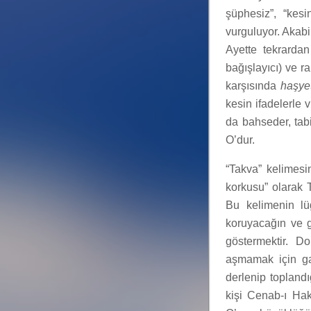
şüphesiz”, “kesi
vurguluyor. Akabi
Ayette tekrardan
bağışlayıcı) ve r
karşısında
haşye
kesin ifadelerle 
da bahseder, tab
O’dur.
“Takva” kelimesi
korkusu” olarak T
Bu kelimenin lü
koruyacağın ve g
göstermektir. D
aşmamak için ga
derlenip topland
kişi Cenab-ı Hak