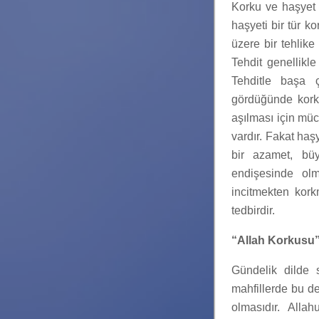
Korku ve haşyet k
haşyeti bir tür k
üzere bir tehlike
Tehdit genellikl
Tehditle başa ç
gördüğünde korku
aşılması için müc
vardır. Fakat haş
bir azamet, bü
endişesinde olm
incitmekten kork
tedbirdir.
“Allah Korkusu
Gündelik dilde 
mahfillerde bu de
olmasıdır. Alla