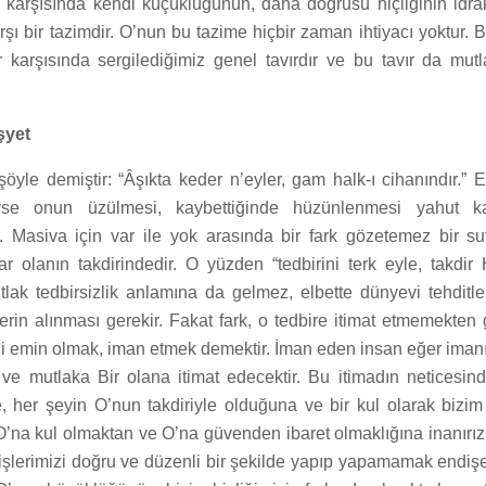
karşısında kendi küçüklüğünün, daha doğrusu hiçliğinin idrak
rşı bir tazimdir. O’nun bu tazime hiçbir zaman ihtiyacı yoktur.
r karşısında sergilediğimiz genel tavırdır ve bu tavır da mu
şyet
öyle demiştir: “Âşıkta keder n’eyler, gam halk-ı cihanındır.” Eğ
iyse onun üzülmesi, kaybettiğinde hüzünlenmesi yahut k
. Masiva için var ile yok arasında bir fark gözetemez bir suf
r olanın takdirindedir. O yüzden “tedbirini terk eyle, takdir 
tlak tedbirsizlik anlamına da gelmez, elbette dünyevi tehditle
erin alınması gerekir. Fakat fark, o tedbire itimat etmemekten 
ani emin olmak, iman etmek demektir. İman eden insan eğer ima
 ve mutlaka Bir olana itimat edecektir. Bu itimadın neticesin
, her şeyin O’nun takdiriyle olduğuna ve bir kul olarak bizim
’na kul olmaktan ve O’na güvenden ibaret olmaklığına inanırız
işlerimizi doğru ve düzenli bir şekilde yapıp yapamamak endişe