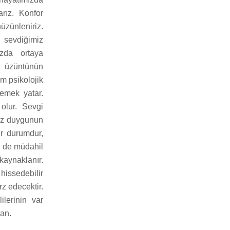
rız. Konfor
üzünleniriz.
, sevdiğimiz
ızda ortaya
a üzüntünün
im psikolojik
semek yatar.
olur. Sevgi
miz duygunun
ir durumdur,
z de müdahil
kaynaklanır.
hissedebilir
rz edecektir.
ilerinin var
lan.