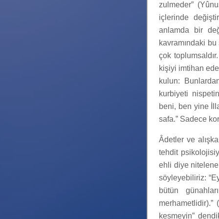
zulmeder” (Yûnus
içlerinde değişt
anlamda bir değ
kavramındaki bu s
çok toplumsaldır.
kişiyi imtihan ede
kulun: Bunlardan
kurbiyeti nispeti
beni, ben yine İl
safa.” Sadece kor
Âdetler ve alışk
tehdit psikolojis
ehli diye nitelene
söyleyebiliriz: “
bütün günahlar
merhametlidir).” 
kesmeyin” dendik