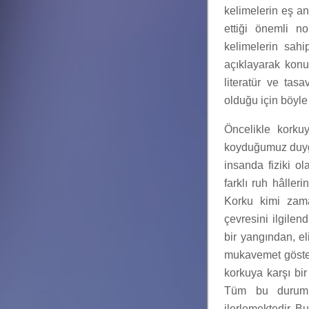
kelimelerin eş an
ettiği önemli n
kelimelerin sah
açıklayarak konu
literatür ve tas
olduğu için böyle
Öncelikle korku
koyduğumuz duygu
insanda fiziki ol
farklı ruh hâller
Korku kimi zaman
çevresini ilgilen
bir yangından, e
mukavemet göster
korkuya karşı bir
Tüm bu durumlar
ilerlemektedir. B