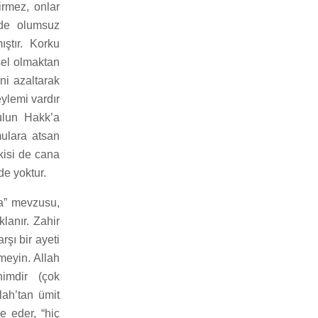
irmez, onlar
erde olumsuz
ştır. Korku
sel olmaktan
ni azaltarak
eylemi vardır
kulun Hakk’a
mulara atsan
kisi de cana
de yoktur.
ma” mevzusu,
lanır. Zahir
rşı bir ayeti
smeyin. Allah
himdir (çok
lah’tan ümit
e eder, “hiç