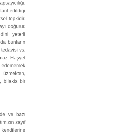
apsayıcılığı,
rif edildiği
el tepkidir.
ayı doğurur.
ini yeterli
rda bunların
tedavisi vs.
rmaz. Haşyet
da edememek
i üzmekten,
 bilakis bir
lde ve bazı
ımızın zayıf
kendilerine