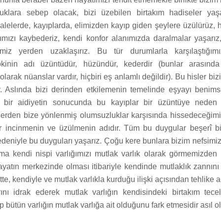
uklara sebep olacak, bizi üzebilen birtakım hadiseler yaşa
lelerde, kayıplarda, elimizden kayıp giden şeylere üzülürüz, h
ımızı kaybederiz, kendi konfor alanımızda daralmalar yaşarız
miz yerden uzaklaşırız. Bu tür durumlarla karşılaştığım
inin adı üzüntüdür, hüzündür, kederdir (bunlar arasınd
larak nüanslar vardır, hiçbiri eş anlamlı değildir). Bu hisler biz
r. Aslında bizi derinden etkilemenin temelinde eşyayı benim
 bir aidiyetin sonucunda bu kayıplar bir üzüntüye neden 
lerden bize yönlenmiş olumsuzluklar karşısında hissedeceği
r incinmenin ve üzülmenin adıdır. Tüm bu duygular beşerî b
deniyle bu duyguları yaşarız. Çoğu kere bunlara bizim nefsimi
lma kendi nispi varlığımızı mutlak varlık olarak görmemizden 
yatın merkezinde olması itibariyle kendinde mutlaklık zannını 
e, kendiyle ve mutlak varlıkla kurduğu ilişki açısından tehlike a
arını idrak ederek mutlak varlığın kendisindeki birtakım tecell
 bütün varlığın mutlak varlığa ait olduğunu fark etmesidir asıl o