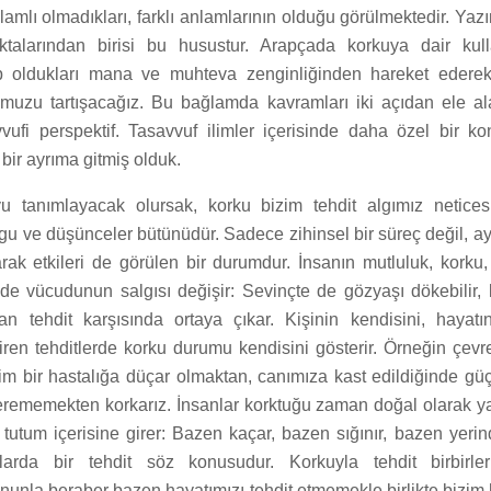
lamlı olmadıkları, farklı anlamlarının olduğu görülmektedir. Yaz
oktalarından birisi bu husustur. Arapçada korkuya dair kull
ip oldukları mana ve muhteva zenginliğinden hareket ederek
muzu tartışacağız. Bu bağlamda kavramları iki açıdan ele al
avvufi perspektif. Tasavvuf ilimler içerisinde daha özel bir 
 bir ayrıma gitmiş olduk.
yu tanımlayacak olursak, korku bizim tehdit algımız netices
 ve düşünceler bütünüdür. Sadece zihinsel bir süreç değil, 
arak etkileri de görülen bir durumdur. İnsanın mutluluk, korku,
inde vücudunun salgısı değişir: Sevinçte de gözyaşı dökebilir,
 tehdit karşısında ortaya çıkar. Kişinin kendisini, hayatını
diren tehditlerde korku durumu kendisini gösterir. Örneğin çev
lim bir hastalığa düçar olmaktan, canımıza kast edildiğinde gü
ememekten korkarız. İnsanlar korktuğu zaman doğal olarak yap
 tutum içerisine girer: Bazen kaçar, bazen sığınır, bazen yerind
da bir tehdit söz konusudur. Korkuyla tehdit birbirler
ununla beraber bazen hayatımızı tehdit etmemekle birlikte bizim