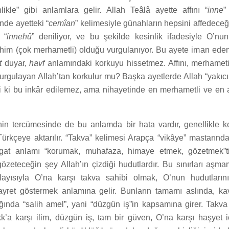
nlikle” gibi anlamlara gelir. Allah Teâlâ ayette affını “
inne
”
nde ayetteki “
cemîan
” kelimesiyle günahların hepsini affedeceğ
 “
innehû
” deniliyor, ve bu şekilde kesinlik ifadesiyle O’nu
ahim (çok merhametli) olduğu vurgulanıyor. Bu ayete iman eden 
t
duyar,
havf
anlamındaki korkuyu hissetmez. Affını, merhamet
vurgulayan Allah’tan korkulur mu? Başka ayetlerde Allah “yakıc
i ki bu inkâr edilemez, ama nihayetinde en merhametli ve en a
nin tercümesinde de bu anlamda bir hata vardır, genellikle k
ürkçeye aktarılır. “Takva” kelimesi Arapça “vikâye” mastarından
gat anlamı “korumak, muhafaza, himaye etmek, gözetmek”ti
özeteceğin şey Allah’ın çizdiği hudutlardır. Bu sınırları aşm
olayısıyla O’na karşı takva sahibi olmak, O’nun hudutların
yret göstermek anlamına gelir. Bunların tamamı aslında, ka
ığında “salih amel”, yani “düzgün iş”in kapsamına girer. Takva
k’a karşı ilim, düzgün iş, tam bir güven, O’na karşı haşyet iç