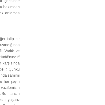
i içerisinde
 Bu bakımdan
tlak anlamda
er talip bir
azandığında
i. Varlık ve
Hudâ’nındır”
r karşısında
gelir. Çünkü
nında samimi
de her şeyin
 vazifemizin
. Bu inancın
sini yaşarız