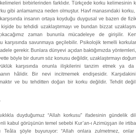
elimeleri birbirlerinden farklıdır. Türkçede korku kelimesinin k
orku gibi anlamamıza neden olmuştur. Havf manasındaki korku, ta
 karşısında insanın ortaya koyduğu duygusal ve bazen de fiziks
e kişide bu tehdidi uzaklaştırmayı ve bundan bizzat uzaklaşm
ıkacağımız zaman bununla mücadeleye de girişilir. Kend
 karşısında savunmaya geçilebilir. Psikolojik temelli korkula
adele gerekir. Bunlara dünyevi açıdan baktığımızda yöntemleri, 
yette böyle bir durum söz konusu değildir, uzaklaştırmayı doğu
yüklük karşısında onunla ilişkilerini tanzim etmek ya 
anın hâlidir. Bir nevi incitmemek endişesidir. Karşıdakin
maktır ve bu tehditten doğan bir korku değildir. Tehdit değil,
”
sıklıkla duyduğumuz “Allah korkusu” ifadesinin gündelik di
nli kabul görüşünün temel sebebi Kur’an-ı Azimüşşan ile irtibat
hu Teâla şöyle buyuruyor: “Allah onlara zulmetmez, onlar 