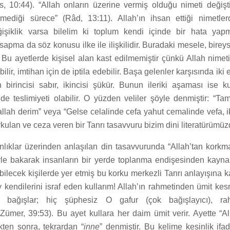
, 10:44). “Allah onların üzerine vermiş olduğu nimeti değişt
irmediği sürece” (Râd, 13:11). Allah’ın ihsan ettiği nimetl
işiklik varsa bilelim ki toplum kendi içinde bir hata yapmı
apma da söz konusu ilke ile ilişkilidir. Buradaki mesele, birey
 Bu ayetlerde kişisel alan kast edilmemiştir çünkü Allah nimeti
bilir, imtihan için de iptila edebilir. Başa gelenler karşısında iki 
 birincisi sabır, ikincisi şükür. Bunun ileriki aşaması ise 
nde teslimiyeti olabilir. O yüzden veliler şöyle denmiştir: “Ta
lallah derim” veya “Gelse celalinde cefa yahut cemalinde vefa, i
kulan ve ceza veren bir Tanrı tasavvuru bizim dini literatürümüz
anlıklar üzerinden anlaşılan din tasavvurunda “Allah’tan kork
iyle bakarak insanların bir yerde toplanma endişesinden kaynak
bilecek kişilerde yer etmiş bu korku merkezli Tanrı anlayışına ka
Ey kendilerini israf eden kullarım! Allah’ın rahmetinden ümit ke
ı bağışlar; hiç şüphesiz O gafur (çok bağışlayıcı), ra
(Zümer, 39:53). Bu ayet kullara her daim ümit verir. Ayette “Al
ten sonra, tekrardan “
inne
” denmiştir. Bu kelime kesinlik ifad