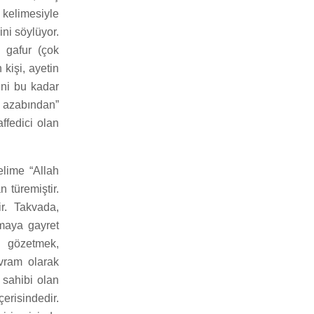
 kelimesiyle
ini söylüyor.
n gafur (çok
kişi, ayetin
ini bu kadar
ı azabından”
ffedici olan
elime “Allah
 türemiştir.
r. Takvada,
amaya gayret
ı gözetmek,
vram olarak
 sahibi olan
erisindedir.