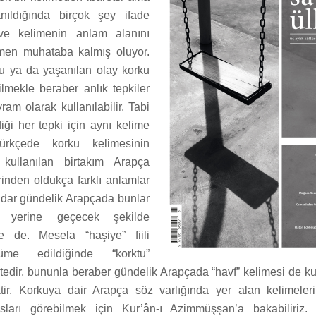
nıldığında birçok şey ifade
ve kelimenin anlam alanını
men muhataba kalmış oluyor.
 ya da yaşanılan olay korku
ilmekle beraber anlık tepkiler
ram olarak kullanılabilir. Tabi
diği her tepki için aynı kelime
Türkçede korku kelimesinin
k kullanılan birtakım Arapça
erinden oldukça farklı anlamlar
kadar gündelik Arapçada bunlar
in yerine geçecek şekilde
se de. Mesela “haşiye” fiili
üme edildiğinde “korktu”
dir, bununla beraber gündelik Arapçada “havf” kelimesi de kull
ir. Korkuya dair Arapça söz varlığında yer alan kelimeleri
sları görebilmek için Kur’ân-ı Azimmüşşan’a bakabiliriz