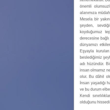
önemli olumsuzl
alanımıza müdaha
Mesela bir yakın
şeyden, sevdiği
koyduğumuz tepk
derecesine bağlı o
dünyamızı etkile
Eşyayla kurulan
beslediğimiz şey
adı hüzündür. Bi
insan olmamız ne
olur. Bu dâhil o
İnsan yaşadığı ha
ve bu durum elbett
Kendi sınırlılıkl
olduğunu hissedip