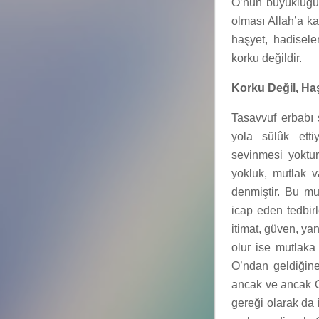
O’nun büyüklüğü 
olması Allah’a ka
haşyet, hadisele
korku değildir.
Korku Değil, Ha
Tasavvuf erbabı ş
yola sülûk ett
sevinmesi yoktur
yokluk, mutlak va
denmiştir. Bu mu
icap eden tedbirl
itimat, güven, y
olur ise mutlaka
O’ndan geldiğine
ancak ve ancak O
gereği olarak da 