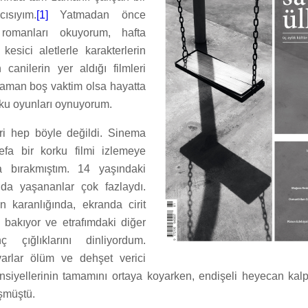
ısıyım.
[1]
Yatmadan önce
romanları okuyorum, hafta
 kesici aletlerle karakterlerin
canilerin yer aldığı filmleri
zaman boş vaktim olsa hayatta
ku oyunları oynuyorum.
i hep böyle değildi. Sinema
efa bir korku filmi izlemeye
da bırakmıştım. 14 yaşındaki
nda yaşananlar çok fazlaydı.
 karanlığında, ekranda cirit
 bakıyor ve etrafımdaki diğer
ç çığlıklarını dinliyordum.
arlar ölüm ve dehşet verici
siyellerinin tamamını ortaya koyarken, endişeli heyecan ka
şmüştü.