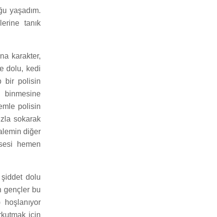
ğu yaşadım.
lerine tanık
na karakter,
e dolu, kedi
bir polisin
a binmesine
emle polisin
ızla sokarak
kalemin diğer
ı sesi hemen
 şiddet dolu
n gençler bu
 hoşlanıyor
rkutmak için