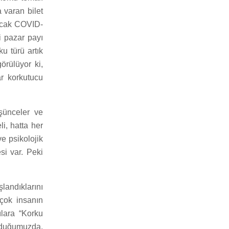
a varan bilet
ancak COVID-
i pazar payı
u türü artık
örülüyor ki,
r korkutucu
şünceler ve
li, hatta her
e psikolojik
si var. Peki
şlandıklarını
rçok insanın
lara “Korku
rduğumuzda,