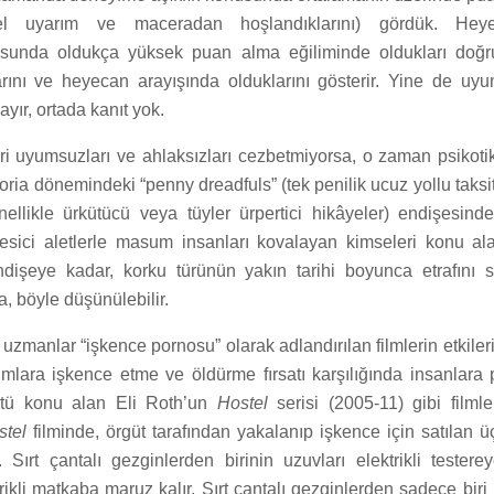
üel uyarım ve maceradan hoşlandıklarını) gördük. Heye
unda oldukça yüksek puan alma eğiliminde oldukları doğr
larını ve heyecan arayışında olduklarını gösterir. Yine de u
yır, ortada kanıt yok.
eri uyumsuzları ve ahlaksızları cezbetmiyorsa, o zaman psikoti
toria dönemindeki “penny dreadfuls” (tek penilik ucuz yollu taksit
ellikle ürkütücü veya tüyler ürpertici hikâyeler) endişesi
esici aletlerle masum insanları kovalayan kimseleri konu ala
dişeye kadar, korku türünün yakın tarihi boyunca etrafını 
a, böyle düşünülebilir.
zmanlar “işkence pornosu” olarak adlandırılan filmlerin etkile
umlara işkence etme ve öldürme fırsatı karşılığında insanlara
gütü konu alan Eli Roth’un
Hostel
serisi (2005-11) gibi filml
stel
filminde, örgüt tarafından yakalanıp işkence için satılan üç
. Sırt çantalı gezginlerden birinin uzuvları elektrikli testerey
rikli matkaba maruz kalır. Sırt çantalı gezginlerden sadece biri