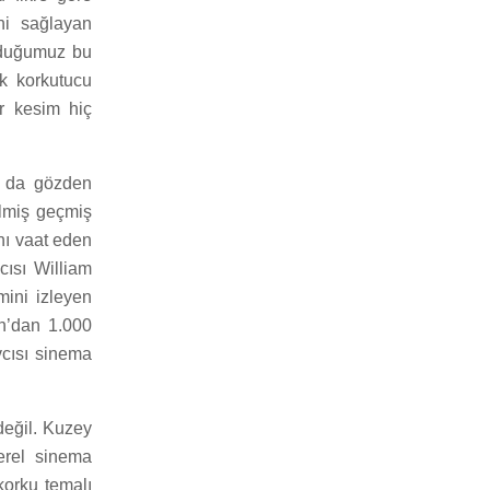
ini sağlayan
ulduğumuz bu
ok korkutucu
ir kesim hiç
ın da gözden
elmiş geçmiş
ını vaat eden
cısı William
mini izleyen
on’dan 1.000
vcısı sinema
 değil. Kuzey
erel sinema
korku temalı