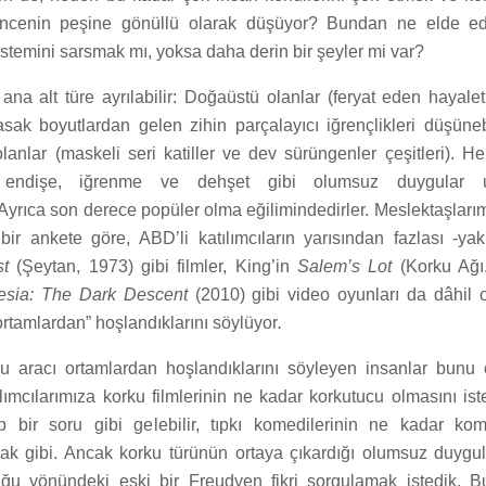
encenin peşine gönüllü olarak düşüyor? Bundan ne elde edi
 sistemini sarsmak mı, yoksa daha derin bir şeyler mi var?
i ana alt türe ayrılabilir: Doğaüstü olanlar (feryat eden hayale
sak boyutlardan gelen zihin parçalayıcı iğrençlikleri düşünebi
lanlar (maskeli seri katiller ve dev sürüngenler çeşitleri). He
, endişe, iğrenme ve dehşet gibi olumsuz duygular u
Ayrıca son derece popüler olma eğilimindedirler. Meslektaşlarıml
bir ankete göre, ABD’li katılımcıların yarısından fazlası -ya
st
(Şeytan, 1973) gibi filmler, King’in
Salem’s Lot
(Korku Ağı,
sia: The Dark Descent
(2010) gibi video oyunları da dâhil 
ortamlardan” hoşlandıklarını söylüyor
.
u aracı ortamlardan hoşlandıklarını söyleyen insanlar bunu 
ılımcılarımıza korku filmlerinin ne kadar korkutucu olmasını ist
p bir soru gibi gelebilir, tıpkı komedilerinin ne kadar kom
mak gibi. Ancak korku türünün ortaya çıkardığı olumsuz duygula
ğu yönündeki eski bir Freudyen fikri sorgulamak istedik. B