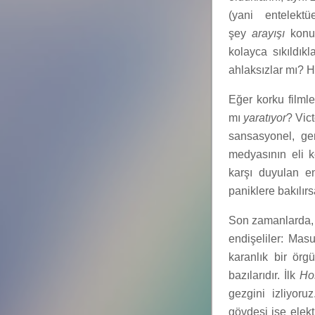
(yani entelekt
şey
arayışı
konus
kolayca sıkıldık
ahlaksızlar mı? Ha
Eğer korku filml
mı
yaratıyor
? Vic
sansasyonel, gen
medyasının eli k
karşı duyulan en
paniklere bakılırs
Son zamanlarda, u
endişeliler: Mas
karanlık bir ör
bazılarıdır. İlk
Ho
gezgini izliyoruz
gövdesi ise elekt