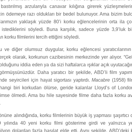
i bastırılmış arzularıyla canavar kılığına girerek yüzleşmeler
 için ödemeye razı oldukları bir bedel bulunuyor. Ama bizim b
ılarımızın yaklaşık yüzde 80’i korku eğlencelerinin orta ila ç
ı istediklerini söyledi. Buna karşılık, sadece yüzde 3,9’luk b
korku filmlerini tercih ettiğini söyledi.
ku ve diğer olumsuz duygular, korku eğlencesi yaratıcıların
gerçek olarak, korkunun cazibesinin merkezinde yer alıyor. “G
 olduğunu iddia eden ya da sizi haftalarca ışıklar açık uyutacağ
 görmüşsünüzdür. Daha yaratıcı bir şekilde, ABD’li film yapım
nde seyircileri için hayat sigortası yaptırdı.
Macabre
(1958) fil
rhangi biri korkudan ölürse, geride kalanlar Lloyd’s of Lond
(Kimse ölmedi. Ama bu hile sayesinde filme daha fazla korku a
.
 önüne alındığında, korku filmlerinin büyük iş yapması şaşırtıcı
 yılında 40 yeni korku filmi gösterime girdi ve yalnızca y
lyon dolardan fazla hasılat elde etti. Aynı şekilde, ABD’deki 