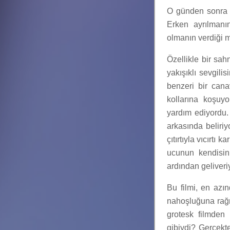
O günden sonra 
Erken ayrılmanın
olmanın verdiği m
Özellikle bir sah
yakışıklı sevgili
benzeri bir can
kollarına koşuy
yardım ediyordu.
arkasında beliri
çıtırtıyla vıcırtı
ucunun kendisini 
ardından geliveri
Bu filmi, en azı
nahoşluğuna rağm
grotesk filmden
gibiydi? Gerçekt