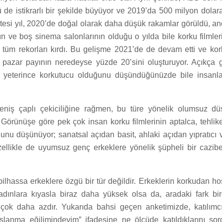
rü de istikrarlı bir şekilde büyüyor ve 2019’da 500 milyon dolar
 Ertesi yıl, 2020’de doğal olarak daha düşük rakamlar görüldü, 
ın ve boş sinema salonlarının olduğu o yılda bile korku filmler
 tüm rekorları kırdı. Bu gelişme 2021’de de devam etti ve kork
pazar payının neredeyse yüzde 20’sini oluşturuyor. Açıkça g
 yeterince korkutucu olduğunu düşündüğünüzde bile insanla
eniş çaplı çekiciliğine rağmen, bu türe yönelik olumsuz dü
. Görünüşe göre pek çok insan korku filmlerinin aptalca, tehlike
ğunu düşünüyor; sanatsal açıdan basit, ahlaki açıdan yıpratıcı v
özellikle de uyumsuz genç erkeklere yönelik şüpheli bir cazibe
 bilhassa erkeklere özgü bir tür değildir. Erkeklerin korkudan ho
dınlara kıyasla biraz daha yüksek olsa da, aradaki fark bi
ok daha azdır. Yukarıda bahsi geçen anketimizde, katılımcı
lanma eğilimindeyim” ifadesine ne ölçüde katıldıklarını so