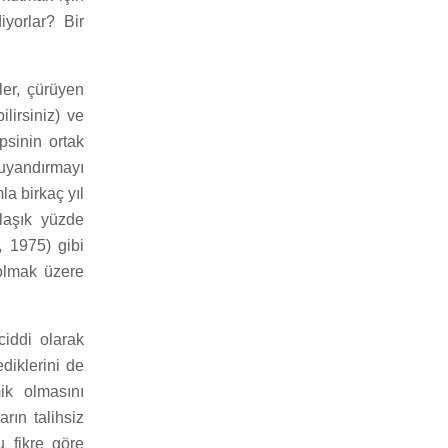
yorlar? Bir
tler, çürüyen
lirsiniz) ve
psinin ortak
yandırmayı
a birkaç yıl
klaşık yüzde
 1975) gibi
olmak üzere
ciddi olarak
ediklerini de
ik olmasını
rın talihsiz
u fikre göre