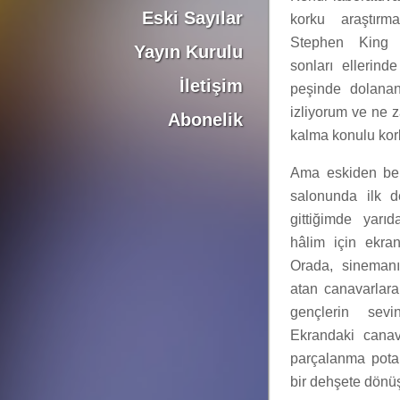
Eski Sayılar
korku araştırmac
Stephen King 
Yayın Kurulu
sonları ellerinde
İletişim
peşinde dolanan 
izliyorum ve ne 
Abonelik
kalma konulu kor
Ama eskiden ber
salonunda ilk d
gittiğimde yarı
hâlim için ekra
Orada, sinemanın
atan canavarlara
gençlerin sevin
Ekrandaki canav
parçalanma potan
bir dehşete dönü