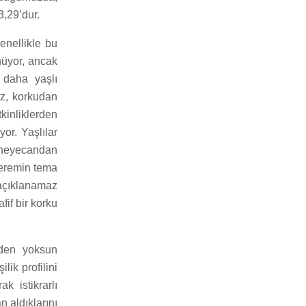
3,29’dur.
genellikle bu
ünüyor, ancak
 daha yaşlı
iz, korkudan
kinliklerden
or. Yaşlılar
 heyecandan
teremin tema
açıklanamaz
if bir korku
iden yoksun
lik profilini
k istikrarlı
 aldıklarını