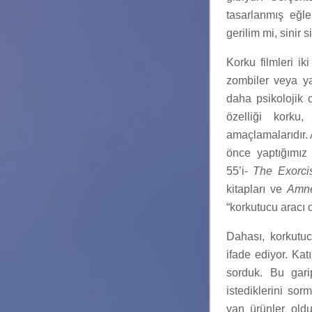
tasarlanmış eğl
gerilim mi, sinir
Korku filmleri ik
zombiler veya ya
daha psikolojik o
özelliği korku
amaçlamalarıdır. 
önce yaptığımız 
55’i-
The Exorci
kitapları ve
Amne
“korkutucu aracı 
Dahası, korkutuc
ifade ediyor. Kat
sorduk. Bu gari
istediklerini sor
yan ürünler oldu