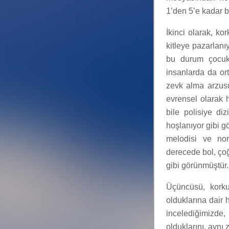
1’den 5’e kadar b
İkinci olarak, ko
kitleye pazarlanı
bu durum çocukl
insanlarda da or
zevk alma arzusu
evrensel olarak 
bile polisiye d
hoşlanıyor gibi gö
melodisi ve no
derecede bol, çoğ
gibi görünmüştür.
Üçüncüsü, korku
olduklarına dair h
incelediğimizde,
olduklarını, ayn