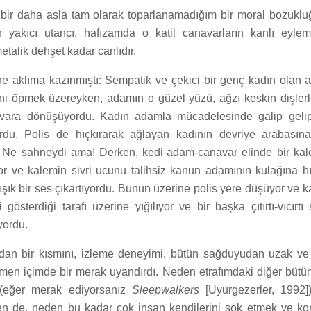
bir daha asla tam olarak toparlanamadığım bir moral bozuklu
 yakıcı utancı, hafızamda o katil canavarların kanlı eylem
etalik dehşet kadar canlıdır.
ne aklıma kazınmıştı: Sempatik ve çekici bir genç kadın olan a
sini öpmek üzereyken, adamın o güzel yüzü, ağzı keskin dişlerl
avara dönüşüyordu. Kadın adamla mücadelesinde galip gelip 
ordu. Polis de hıçkırarak ağlayan kadının devriye arabasın
 Ne sahneydi ama! Derken, kedi-adam-canavar elinde bir kal
yor ve kalemin sivri ucunu talihsiz kanun adamının kulağına h
 karışık bir ses çıkartıyordu. Bunun üzerine polis yere düşüyor ve 
gösterdiği tarafı üzerine yığılıyor ve bir başka çıtırtı-vıcırt
yordu.
ndan bir kısmını, izleme deneyimi, bütün sağduyudan uzak ve
en içimde bir merak uyandırdı. Neden etrafımdaki diğer bütü
 (eğer merak ediyorsanız
Sleepwalkers
[Uyurgezerler, 1992])
en de, neden bu kadar çok insan kendilerini şok etmek ve ko