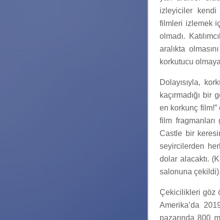
izleyiciler kend
filmleri izlemek
olmadı. Katılımc
aralıkta olmasın
korkutucu olmayan 
Dolayısıyla, kor
kaçırmadığı bir 
en korkunç film!”
film fragmanları
Castle bir keresi
seyircilerden he
dolar alacaktı. 
salonuna çekildi)
Çekicilikleri göz
Amerika’da 2019
pazarında 800 mi