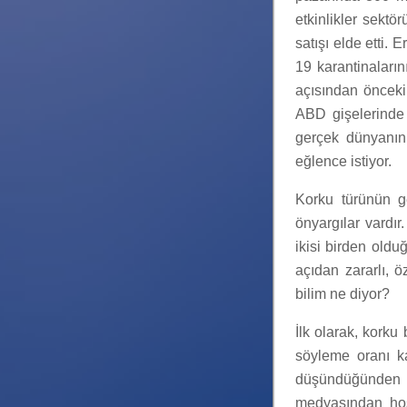
etkinlikler sektö
satışı elde etti.
19 karantinaların
açısından önceki
ABD gişelerinde 
gerçek dünyanın
eğlence istiyor.
Korku türünün g
önyargılar vardır
ikisi birden oldu
açıdan zararlı, 
bilim ne diyor?
İlk olarak, korku
söyleme oranı ka
düşündüğünden ç
medyasından hoş