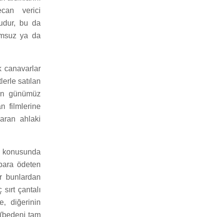
can verici
udur, bu da
yumsuz ya da
k canavarlar
lerle satılan
nden günümüz
n filmlerine
saran ahlaki
ri konusunda
 para ödeten
er bunlardan
 sırt çantalı
e, diğerinin
 (bedeni tam