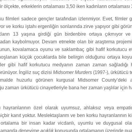
ir ölçekte, erkeklerin ortalaması 3,50 iken kadınların ortalaması 
rku filmleri sadece gençler tarafından izlenmiyor. Evet, filmler 
yor ve korku iştahı ergenliğin sonlarında zirve yapıyor gibi gör
arın 13 yaşına girdiği gün birdenbire ortaya çıkmıyor ve
tadan kaybolmuyor. Devam etmekte olan bir araştırma projem
nun, kovalamaca oyunu ve saklambaç gibi hafif korkutucu et
hoşlanan küçük çocuklarda bile belirgin olduğunu ortaya koyuy
iziler gibi hafif korkutucu medyanın zaman zaman sağladığı
rünüyor. İngiliz suç dizisi
Midsomer Murders
(1997-), ürkütücü 
rmalde huzurlu görünen kurgusal Midsomer County’deki 
u zaman ürkütücü cinayetleriyle bana her zaman yaşlılar için haf
 hayranlarının özel olarak uyumsuz, ahlaksız veya empat
içbir kanıt yoktur. Meslektaşlarım ve ben korku hayranlarının kişi
 ortalama bir insan kadar vicdanlı, uyumlu ve duygusal olara
ı zamanda
deneyime açıklık
konusunda ortalamanın üzerinde puan