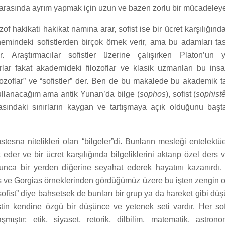
t” arasında ayrım yapmak için uzun ve bazen zorlu bir mücadeleye g
zof hakikati hakikat namına arar, sofist ise bir ücret karşılığında f
emindeki sofistlerden birçok örnek verir, ama bu adamları ta
r. Araştırmacılar sofistler üzerine çalışırken Platon’un ya
rlar fakat akademideki filozoflar ve klasik uzmanları bu insa
ilozoflar” ve “sofistler” der. Ben de bu makalede bu akademik ta
 kullanacağım ama antik Yunan’da bilge (
sophos
), sofist (
sophist
asındaki sınırların kaygan ve tartışmaya açık olduğunu baş
stesna nitelikleri olan “bilgeler”di. Bunların mesleği entelektüe
eder ve bir ücret karşılığında bilgeliklerini aktarıp özel ders ve
yunca bir yerden diğerine seyahat ederek hayatını kazanırdı.
s ve Gorgias örneklerinden gördüğümüz üzere bu işten zengin ol
sofist” diye bahsetsek de bunları bir grup ya da hareket gibi 
stin kendine özgü bir düşünce ve yetenek seti vardır. Her sofis
ıştır; etik, siyaset, retorik, dilbilim, matematik, astronom