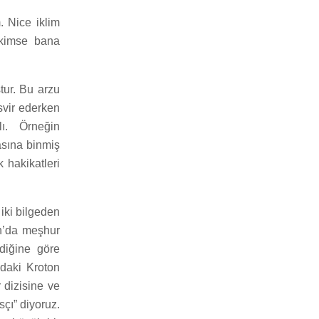
. Nice iklim
 kimse bana
ur. Bu arzu
svir ederken
lı. Örneğin
asına binmiş
 hakikatleri
iki bilgeden
n’da meşhur
diğine göre
daki Kroton
r dizisine ve
çı” diyoruz.