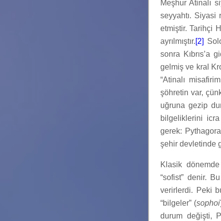
Meşhur Atinalı s
seyyahtı. Siyasi 
etmiştir. Tarihç
ayrılmıştır.
[2]
Solo
sonra Kıbrıs’a g
gelmiş ve kral Kr
“Atinalı misafir
şöhretin var, çü
uğruna gezip du
bilgeliklerini i
gerek: Pythagoras
şehir devletinde 
Klasik dönemde i
“sofist” denir. 
verirlerdi. Peki
“bilgeler” (
sophoi
durum değişti, Pl