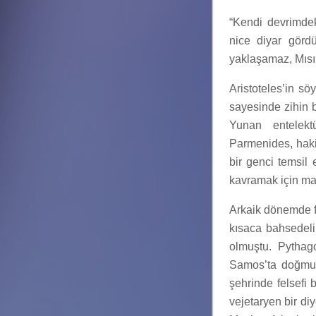
“Kendi devrimdek
nice diyar görd
yaklaşamaz, Mıs
Aristoteles’in sö
sayesinde zihin 
Yunan entelekt
Parmenides, hakik
bir genci temsil
kavramak için mağ
Arkaik dönemde fi
kısaca bahsedel
olmuştu. Pythag
Samos’ta doğmuş
şehrinde felsefi b
vejetaryen bir d