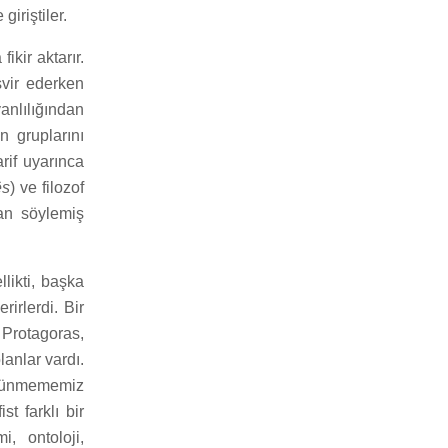
iriştiler.
ikir aktarır.
svir ederken
nlılığından
n gruplarını
rif uyarınca
ês
) ve filozof
tan söylemiş
llikti, başka
rirlerdi. Bir
 Protagoras,
anlar vardı.
düşünmememiz
t farklı bir
i, ontoloji,