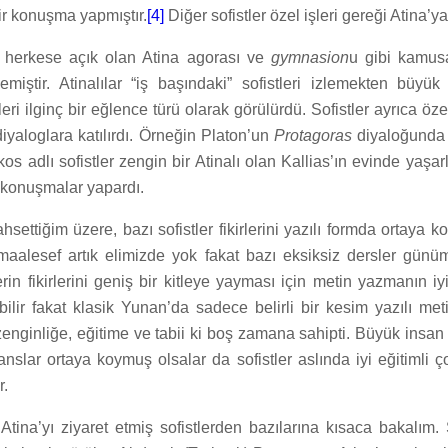
ir konuşma yapmıştır.
[4]
Diğer sofistler özel işleri gereği Atina’ya 
er herkese açık olan Atina agorası ve
gymnasion
u gibi kamus
ilemiştir. Atinalılar “iş başındaki” sofistleri izlemekten büyük 
ileri ilginç bir eğlence türü olarak görülürdü. Sofistler ayrıca öz
diyaloglara katılırdı. Örneğin Platon’un
Protagoras
diyaloğunda 
os adlı sofistler zengin bir Atinalı olan Kallias’ın evinde yaşa
 konuşmalar yapardı.
ettiğim üzere, bazı sofistler fikirlerini yazılı formda ortaya k
maalesef artık elimizde yok fakat bazı eksiksiz dersler gün
rin fikirlerini geniş bir kitleye yayması için metin yazmanın iy
lir fakat klasik Yunan’da sadece belirli bir kesim yazılı meti
nginliğe, eğitime ve tabii ki boş zamana sahipti. Büyük insan g
slar ortaya koymuş olsalar da sofistler aslında iyi eğitimli ç
r.
ina’yı ziyaret etmiş sofistlerden bazılarına kısaca bakalım. S