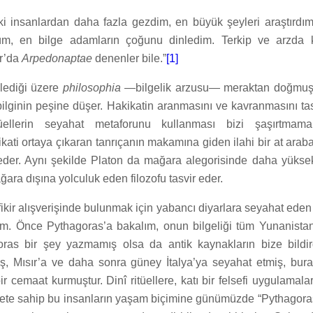
i insanlardan daha fazla gezdim, en büyük şeyleri araştırdım
üm, en bilge adamların çoğunu dinledim. Terkip ve arzda
ır’da
Arpedonaptae
denenler bile.”
[1]
ylediği üzere
philosophia
—bilgelik arzusu— meraktan doğmuşt
bilginin peşine düşer. Hakikatin aranmasını ve kavranmasını ta
üellerin seyahat metaforunu kullanması bizi şaşırtmama
ati ortaya çıkaran tanrıçanın makamına giden ilahi bir at arab
 eder. Aynı şekilde Platon da mağara alegorisinde daha yüksek
ara dışına yolculuk eden filozofu tasvir eder.
kir alışverişinde bulunmak için yabancı diyarlara seyahat eden 
im. Önce Pythagoras’a bakalım, onun bilgeliği tüm Yunanista
oras bir şey yazmamış olsa da antik kaynakların bize bildir
, Mısır’a ve daha sonra güney İtalya’ya seyahat etmiş, bura
ir cemaat kurmuştur. Dinî ritüellere, katı bir felsefi uygulamala
iyete sahip bu insanların yaşam biçimine günümüzde “Pythagoras