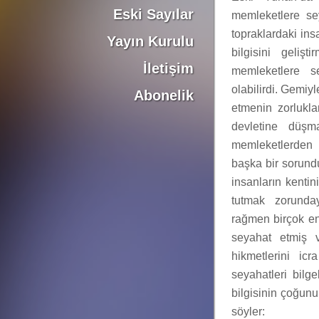
Eski Sayılar
memleketlere se
topraklardaki ins
Yayın Kurulu
bilgisini gelişt
İletişim
memleketlere se
olabilirdi. Gemiy
Abonelik
etmenin zorlukla
devletine düşm
memleketlerden
başka bir sorund
insanların kentin
tutmak zorunda
rağmen birçok en
seyahat etmiş ve
hikmetlerini icr
seyahatleri bilge
bilgisinin çoğun
söyler: