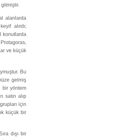
gitmiştir.
al alanlarda
keyif alırdı;
el konutlarda
Protagoras,
rlar ve küçük
oymuştur. Bu
ümüze gelmiş
i bir yöntem
n satın alıp
rupları için
ok küçük bir
ıra dışı bir