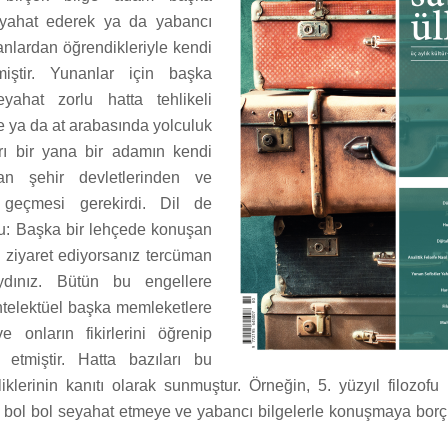
yahat ederek ya da yabancı
anlardan öğrendikleriyle kendi
irmiştir. Yunanlar için başka
yahat zorlu hatta tehlikeli
le ya da at arabasında yolculuk
rı bir yana bir adamın kendi
an şehir devletlerinden ve
 geçmesi gerekirdi. Dil de
u: Başka bir lehçede konuşan
i ziyaret ediyorsanız tercüman
ydınız. Bütün bu engellere
telektüel başka memleketlere
 onların fikirlerini öğrenip
a etmiştir. Hatta bazıları bu
liklerinin kanıtı olarak sunmuştur. Örneğin, 5. yüzyıl filozofu
u bol bol seyahat etmeye ve yabancı bilgelerle konuşmaya bor