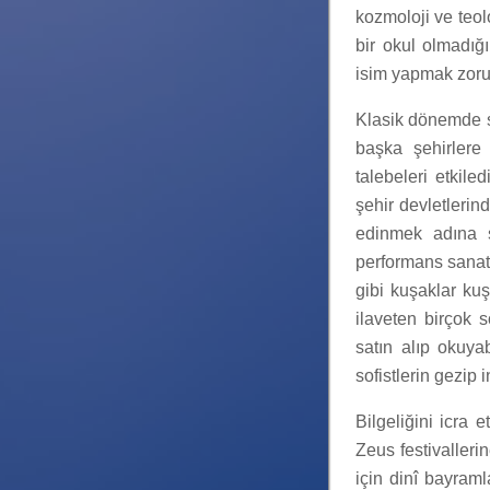
kozmoloji ve teol
bir okul olmadığı
isim yapmak zorun
Klasik dönemde s
başka şehirlere 
talebeleri etkiled
şehir devletlerin
edinmek adına so
performans sanatçı
gibi kuşaklar kuş
ilaveten birçok s
satın alıp okuya
sofistlerin gezip
Bilgeliğini icra
Zeus festivalleri
için dinî bayram