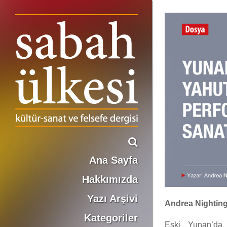
YUNAN SOFİSTLER YAHUT SEYYAH PERFORMANS SANATÇILARI
Ana Sayfa
Hakkımızda
Yazı Arşivi
Andrea Nighting
Kategoriler
Eski Yunan’da