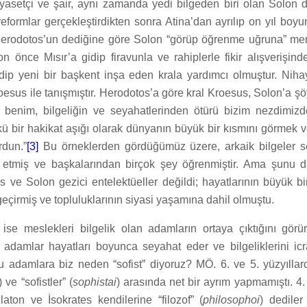
iyasetçi ve şair, aynı zamanda yedi bilgeden biri olan Solon 
reformlar gerçekleştirdikten sonra Atina’dan ayrılıp on yıl boy
i Herodotos’un dediğine göre Solon “görüp öğrenme uğruna” m
n önce Mısır’a gidip firavunla ve rahiplerle fikir alışverişin
idip yeni bir başkent inşa eden krala yardımcı olmuştur. Niha
oesus ile tanışmıştır. Herodotos’a göre kral Kroesus, Solon’a şö
im benim, bilgeliğin ve seyahatlerinden ötürü bizim nezdimiz
nkü bir hakikat aşığı olarak dünyanın büyük bir kısmını görmek
rdun.”
[3]
Bu örneklerden gördüğümüz üzere, arkaik bilgeler s
cra etmiş ve başkalarından birçok şey öğrenmiştir. Ama şunu
 ve Solon gezici entelektüeller değildi; hayatlarının büyük bir
geçirmiş ve topluluklarının siyasi yaşamına dahil olmuştu.
se meslekleri bilgelik olan adamların ortaya çıktığını görü
Bu adamlar hayatları boyunca seyahat eder ve bilgeliklerini ic
 bu adamlara biz neden “sofist” diyoruz? MÖ. 6. ve 5. yüzyılla
) ve “sofistler” (
sophistai
) arasında net bir ayrım yapmamıştı. 4.
aton ve İsokrates kendilerine “filozof” (
philosophoi
) dediler 