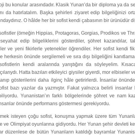
oji bu konular arasındadır. Klasik Yunan’da bir diploma ya da se
nı da hatırlatalım. Başka şehirleri ziyaret edip bilgeliğinizi o
daydınız. O hâlde her bir sofist kendi çabasının bir ürünüdür diy
ofistler (örneğin Hippias, Protagoras, Gorgias, Prodikos ve T
seyahat edip bilgeliklerini gösterdiler, şöhret kazandılar, t
iler ve yeni fikirlerle yetenekler öğrendiler. Her sofist kendi fikir
de herkesin önünde sergilemeli ve sıra dışı bilgeliğini kanıtlama
fistlerin kendi aralarında yarıştığını da söyleyelim. Kısacas
larıydı. Hatta bazıları etkileyici giysiler giyerdi, mor elbiseler v
anıp gösterilerini daha ilginç hâle getirirlerdi. İnsanlar önünde
ofist bazı yazılar da yazmıştır. Fakat yalnızca belirli insanlar
biliyordu. Yunanistan’ın farklı bölgelerinde şöhret ve nam k
 insanlar önünde performans göstermesi gerekiyordu.
 etmek isteyen çoğu sofist, konuşma yapmak üzere tüm Yunanlar
ne ve Olimpiyat oyunlarına gidiyordu. Her Yunan şehir devleti k
lar düzenlese de bütün Yunanların katıldığı bayramlar Yunanis