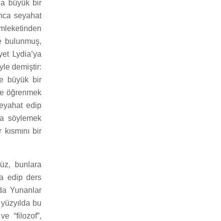
da büyük bir
unca seyahat
emleketinden
de bulunmuş,
yet Lydia’ya
yle demiştir:
de büyük bir
 ve öğrenmek
eyahat edip
 da söylemek
 kısmını bir
rüz, bunlara
ra edip ders
rda Yunanlar
 yüzyılda bu
ve “filozof”,