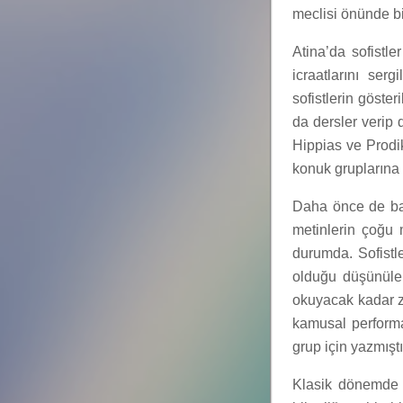
meclisi önünde b
Atina’da sofistl
icraatlarını serg
sofistlerin göster
da dersler verip 
Hippias ve Prodik
konuk gruplarına
Daha önce de bahs
metinlerin çoğu 
durumda. Sofistle
olduğu düşünülebi
okuyacak kadar ze
kamusal performan
grup için yazmıştı
Klasik dönemde At