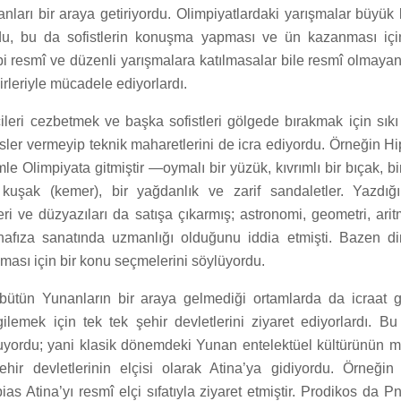
anları bir araya getiriyordu. Olimpiyatlardaki yarışmalar büyük 
du, bu da sofistlerin konuşma yapması ve ün kazanması iç
 gibi resmî ve düzenli yarışmalara katılmasalar bile resmî olmaya
irleriyle mücadele ediyorlardı.
icileri cezbetmek ve başka sofistleri gölgede bırakmak için sıkı
ler vermeyip teknik maharetlerini de icra ediyordu. Örneğin Hi
le Olimpiyata gitmiştir —oymalı bir yüzük, kıvrımlı bir bıçak, bir
 kuşak (kemer), bir yağdanlık ve zarif sandaletler. Yazdığı
rleri ve düzyazıları da satışa çıkarmış; astronomi, geometri, ari
 hafıza sanatında uzmanlığı olduğunu iddia etmişti. Bazen din
ası için bir konu seçmelerini söylüyordu.
e bütün Yunanların bir araya gelmediği ortamlarda da icraat g
rgilemek için tek tek şehir devletlerini ziyaret ediyorlardı. B
uyordu; yani klasik dönemdeki Yunan entelektüel kültürünün m
şehir devletlerinin elçisi olarak Atina’ya gidiyordu. Örneğin
as Atina’yı resmî elçi sıfatıyla ziyaret etmiştir. Prodikos da P