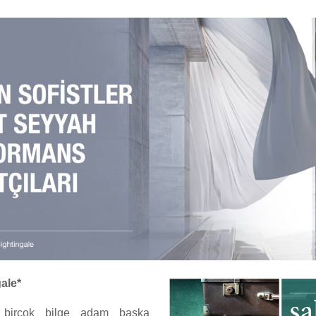
ale*
 birçok bilge adam başka