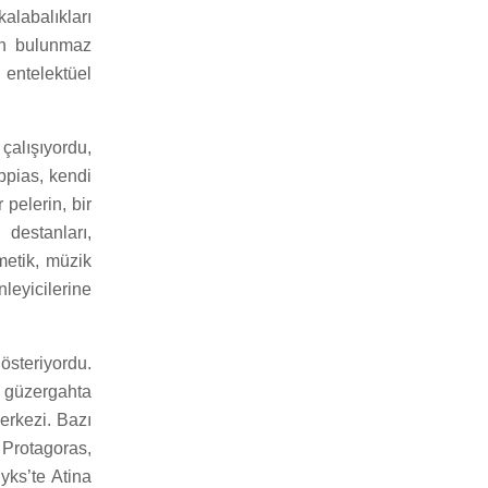
kalabalıkları
in bulunmaz
n entelektüel
 çalışıyordu,
ppias, kendi
 pelerin, bir
 destanları,
tmetik, müzik
leyicilerine
österiyordu.
u güzergahta
erkezi. Bazı
 Protagoras,
nyks’te Atina