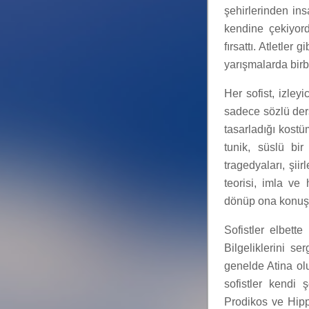
şehirlerinden ins
kendine çekiyor
fırsattı. Atletler
yarışmalarda birb
Her sofist, izley
sadece sözlü ders
tasarladığı kostüm
tunik, süslü bir
tragedyaları, şii
teorisi, imla ve
dönüp ona konuşm
Sofistler elbett
Bilgeliklerini se
genelde Atina ol
sofistler kendi 
Prodikos ve Hippi