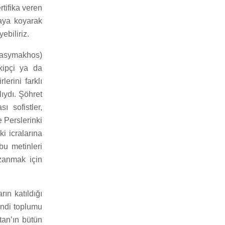
rtifika veren
rtaya koyarak
ebiliriz.
hrasymakhos)
akipçi ya da
lerini farklı
lıydı. Şöhret
ı sofistler,
e Perslerinki
ki icralarına
 bu metinleri
azanmak için
ın katıldığı
endi toplumu
tan’ın bütün