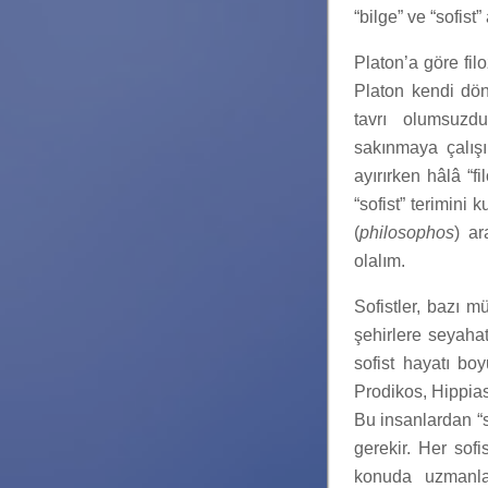
“bilge” ve “sofis
Platon’a göre filo
Platon kendi dön
tavrı olumsuzdu
sakınmaya çalışı
ayırırken hâlâ “f
“sofist” terimini
(
philosophos
) ar
olalım.
Sofistler, bazı mü
şehirlere seyahat 
sofist hayatı bo
Prodikos, Hippia
Bu insanlardan “
gerekir. Her sofi
konuda uzmanlaşm