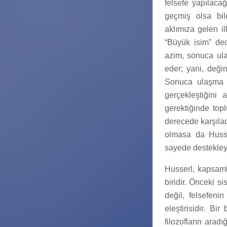
felsefe yapılacağ
geçmiş olsa bil
aklımıza gelen il
“Büyük isim” ded
azim, sonuca ula
eder; yani, deği
Sonuca ulaşma d
gerçekleştiğini 
gerektiğinde topl
derecede karşılad
olmasa da Husser
sayede destekleye
Husserl, kapsaml
biridir. Önceki s
değil, felsefeni
eleştirisidir. Bi
filozofların aradı