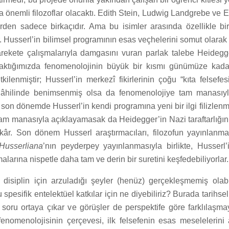
 önemli filozoflar olacaktı. Edith Stein, Ludwig Landgrebe ve 
rden sadece birkaçıdır. Ama bu isimler arasında özellikle bir
 Husserl’in bilimsel programının esas veçhelerini somut olarak
rekete çalışmalarıyla damgasını vuran parlak talebe Heidegg
baktığımızda fenomenolojinin büyük bir kısmı günümüze kada
ilenmiştir; Husserl’in merkezî fikirlerinin çoğu “kıta felsefes
 dâhilinde benimsenmiş olsa da fenomenolojiye tam manasıyl
son dönemde Husserl’in kendi programına yeni bir ilgi filizlen
am manasıyla açıklayamasak da Heidegger’in Nazi taraftarlığın
ikâr. Son dönem Husserl araştırmacıları, filozofun yayınlanm
Husserliana
’nın peyderpey yayınlanmasıyla birlikte, Husserl
alarına nispetle daha tam ve derin bir suretini keşfedebiliyorlar.
i disiplin için arzuladığı şeyler (henüz) gerçekleşmemiş olabi
spesifik entelektüel katkılar için ne diyebiliriz? Burada tarihse
r soru ortaya çıkar ve görüşler de perspektife göre farklılaşmay
enomenolojisinin çerçevesi, ilk felsefenin esas meselelerini