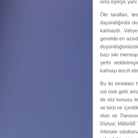
onla eşleşir, yani
Öte taraftan, te
dayandığında du
kalmazdı. Vahyed
genelde en azında
düşündüğümüzden
bazı sıkı mensupla
şerhi reddetmiş
kalmayı tercih etm
Bu iki örnekten 
üst üste gelir a
de söz konusu teo
ve tarzı ve içerdi
olan ve
Transce
Dünya: Mâtürîdî 
ihtimale odaklana