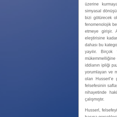
üzerine kurmaya
simyasal dönüşüm
bizi götürecek o
fenomenolojik be
etmeye girişir.
eleştirisine kada
dahası bu kategor
yayılır. Birçok
mükemmelliğine er
iddianın ipliği pa
yorumlayan ve me
olan Husserl’e g
felsefesinin safl
nihayetinde hak
çalışmıştır.
Husserl, felsefe
başına gerçekleşt