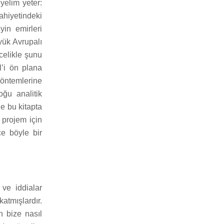
yelim yeter:
hiyetindeki
yin emirleri
yük Avrupalı
celikle şunu
’i ön plana
yöntemlerine
oğu analitik
ne bu kitapta
 projem için
e böyle bir
 ve iddialar
tmışlardır.
n bize nasıl