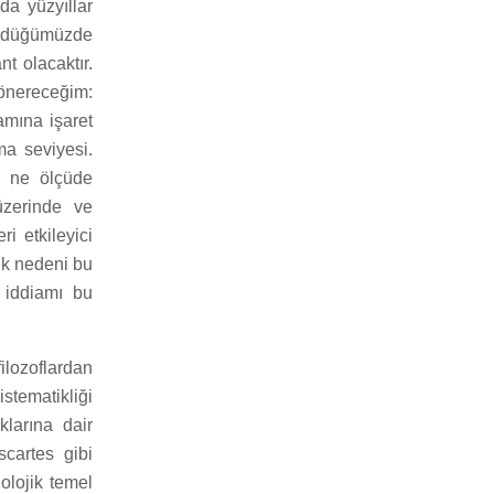
 da yüzyıllar
ündüğümüzde
t olacaktır.
 önereceğim:
amına işaret
ma seviyesi.
n ne ölçüde
 üzerinde ve
i etkileyici
ek nedeni bu
r iddiamı bu
ilozoflardan
stematikliği
klarına dair
scartes gibi
dolojik temel