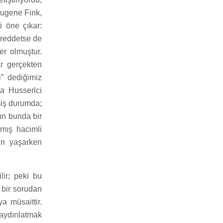
Eugene Fink,
i öne çıkar:
 reddetse de
er olmuştur.
r gerçekten
i” dediğimiz
a Husserlci
miş durumda;
ın bunda bir
amış hacimli
’in yaşarken
lir; peki bu
l bir sorudan
a müsaittir.
 aydınlatmak