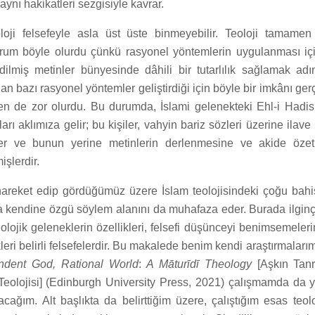
 aynı hakikatleri sezgisiyle kavrar.
oloji felsefeyle asla üst üste binmeyebilir. Teoloji tamamen
rum böyle olurdu çünkü rasyonel yöntemlerin uygulanması içi
ilmiş metinler bünyesinde dâhili bir tutarlılık sağlamak adı
n bazı rasyonel yöntemler geliştirdiği için böyle bir imkânı ger
 de zor olurdu. Bu durumda, İslami gelenekteki Ehl-i Hadis 
rı aklımıza gelir; bu kişiler, vahyin bariz sözleri üzerine ilave
ler ve bunun yerine metinlerin derlenmesine ve akide özetl
işlerdir.
hareket edip gördüğümüz üzere İslam teolojisindeki çoğu bahis
ma kendine özgü söylem alanını da muhafaza eder. Burada ilginç
lojik geleneklerin özellikleri, felsefi düşünceyi benimsemeler
kleri belirli felsefelerdir. Bu makalede benim kendi araştırmalarım
ndent God, Rational World
:
A Māturīdī Theology
[Aşkın Tanr
Teolojisi] (Edinburgh University Press, 2021) çalışmamda da y
cağım. Alt başlıkta da belirttiğim üzere, çalıştığım esas teol