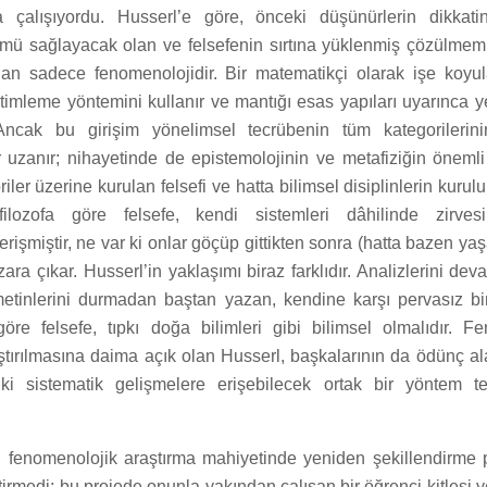
 çalışıyordu. Husserl’e göre, önceki düşünürlerin dikkat
ü sağlayacak olan ve felsefenin sırtına yüklenmiş çözülmem
lan sadece fenomenolojidir. Bir matematikçi olarak işe koyu
timleme yöntemini kullanır ve mantığı esas yapıları uyarınca y
 Ancak bu girişim yönelimsel tecrübenin tüm kategorilerini
r uzanır; nihayetinde de epistemolojinin ve metafiziğin önemli
iler üzerine kurulan felsefi ve hatta bilimsel disiplinlerin kur
 filozofa göre felsefe, kendi sistemleri dâhilinde zirv
işmiştir, ne var ki onlar göçüp gittikten sonra (hatta bazen yaş
zara çıkar. Husserl’in yaklaşımı biraz farklıdır. Analizlerini de
tinlerini durmadan baştan yazan, kendine karşı pervasız bi
öre felsefe, tıpkı doğa bilimleri gibi bilimsel olmalıdır. F
aştırılmasına daima açık olan Husserl, başkalarının da ödünç al
iki sistematik gelişmelere erişebilecek ortak bir yöntem t
yi fenomenolojik araştırma mahiyetinde yeniden şekillendirme p
irmedi; bu projede onunla yakından çalışan bir öğrenci kitlesi ye