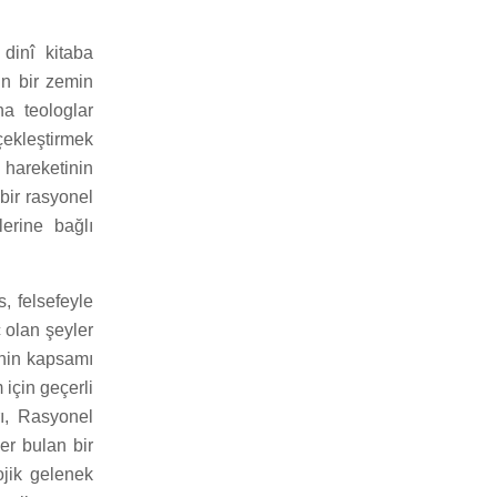
 dinî kitaba
n bir zemin
na teologlar
çekleştirmek
hareketinin
 bir rasyonel
erine bağlı
, felsefeyle
 olan şeyler
inin kapsamı
 için geçerli
ı, Rasyonel
er bulan bir
ojik gelenek