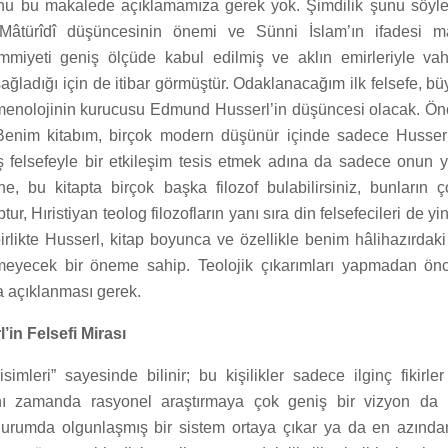
bunu bu makalede açıklamamıza gerek yok. Şimdilik şunu söyle
âtürîdî düşüncesinin önemi ve Sünni İslam’ın ifadesi ma
miyeti geniş ölçüde kabul edilmiş ve aklın emirleriyle vah
ğladığı için de itibar görmüştür. Odaklanacağım ilk felsefe, bü
enolojinin kurucusu Edmund Husserl’in düşüncesi olacak. Ön
Benim kitabım, birçok modern düşünür içinde sadece Husserl
 felsefeyle bir etkileşim tesis etmek adına da sadece onun 
e, bu kitapta birçok başka filozof bulabilirsiniz, bunların ç
, Hıristiyan teolog filozofların yanı sıra din felsefecileri de yi
rlikte Husserl, kitap boyunca ve özellikle benim hâlihazırdaki
eyecek bir öneme sahip. Teolojik çıkarımları yapmadan önc
a açıklanması gerek.
in Felsefi Mirası
simleri” sayesinde bilinir; bu kişilikler sadece ilginç fikirler
nı zamanda rasyonel araştırmaya çok geniş bir vizyon da ka
urumda olgunlaşmış bir sistem ortaya çıkar ya da en azında