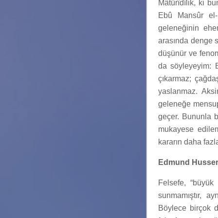
Mâtürîdîlik, ki 
Ebû Mansûr el-M
geleneğinin ehem
arasında denge sa
düşünür ve fenom
da söyleyeyim: 
çıkarmaz; çağdaş
yaslanmaz. Aksin
geleneğe mensuptur
geçer. Bununla bi
mukayese edilem
kararın daha fazl
Edmund Husserl’
Felsefe, “büyük i
sunmamıştır, ay
Böylece birçok d