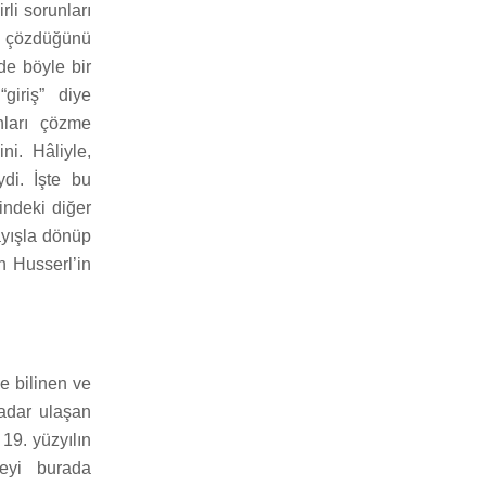
irli sorunları
nu çözdüğünü
de böyle bir
giriş” diye
nları çözme
ni. Hâliyle,
di. İşte bu
indeki diğer
ayışla dönüp
n Husserl’in
e bilinen ve
kadar ulaşan
19. yüzyılın
yeyi burada