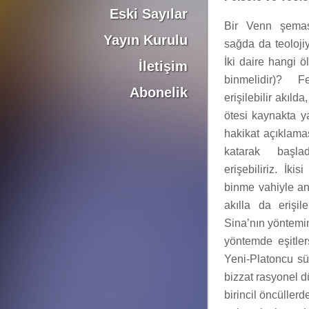
Eski Sayılar
Bir Venn şeması
Yayın Kurulu
sağda da teolojiy
İki daire hangi ö
İletişim
binmelidir)? F
Abonelik
erişilebilir akılda
ötesi kaynakta y
hakikat açıklama
katarak başla
erişebiliriz. İki
binme vahiyle an
akılla da erişil
Sina’nın yöntemin
yöntemde eşitler
Yeni-Platoncu sü
bizzat rasyonel d
birincil öncüllerd