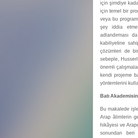
için şimdiye kadar 
için temel bir pr
veya bu programı
şey iddia etmem
adlandırması d
kabiliyetine sah
çözümleri de bi
sebeple, Husserl
önemli çalışmala
kendi projeme ba
yöntemlerini kull
Batı Akademisind
Bu makalede işle
Arap âlimlerin ge
hikâyesi ve Arap
sonundan beri i