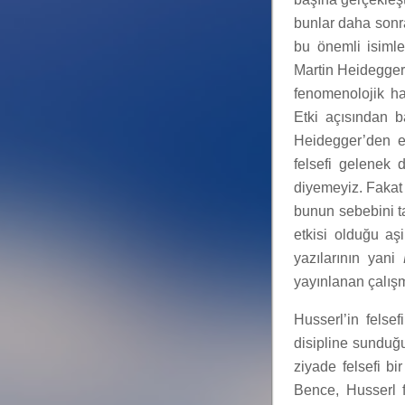
bunlar daha sonra
bu önemli isimle
Martin Heidegger.
fenomenolojik ha
Etki açısından 
Heidegger’den etk
felsefi gelenek
diyemeyiz. Fakat 
bunun sebebini t
etkisi olduğu aş
yazılarının yani
yayınlanan çalışm
Husserl’in felsef
disipline sunduğu 
ziyade felsefi bi
Bence, Husserl f