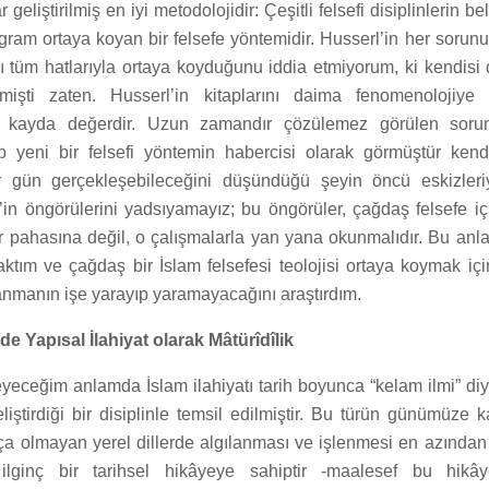
geliştirilmiş en iyi metodolojidir: Çeşitli felsefi disiplinlerin bel
ogram ortaya koyan bir felsefe yöntemidir. Husserl’in her soru
 tüm hatlarıyla ortaya koyduğunu iddia etmiyorum, ki kendisi 
işti zaten. Husserl’in kitaplarını daima fenomenolojiye “
a kayda değerdir. Uzun zamandır çözülemez görülen soru
ip yeni bir felsefi yöntemin habercisi olarak görmüştür kendi
r gün gerçekleşebileceğini düşündüğü şeyin öncü eskizleriy
’in öngörülerini yadsıyamayız; bu öngörüler, çağdaş felsefe iç
r pahasına değil, o çalışmalarla yan yana okunmalıdır. Bu anl
ktım ve çağdaş bir İslam felsefesi teolojisi ortaya koymak içi
anmanın işe yarayıp yaramayacağını araştırdım.
e Yapısal İlahiyat olarak Mâtürîdîlik
yeceğim anlamda İslam ilahiyatı tarih boyunca “kelam ilmi” diy
liştirdiği bir disiplinle temsil edilmiştir. Bu türün günümüze 
ça olmayan yerel dillerde algılanması ve işlenmesi en azından 
lginç bir tarihsel hikâyeye sahiptir -maalesef bu hikâ