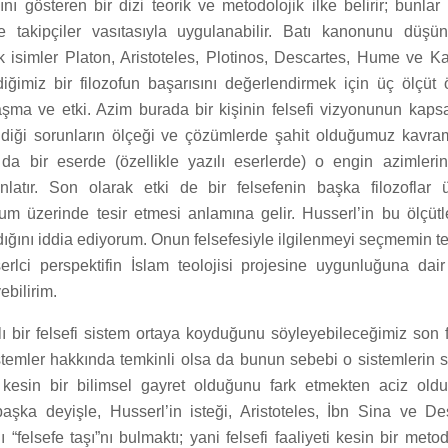
ını gösteren bir dizi teorik ve metodolojik ilke belirir; bunlar
e takipçiler vasıtasıyla uygulanabilir. Batı kanonunu düş
k isimler Platon, Aristoteles, Plotinos, Descartes, Hume ve Kan
iğimiz bir filozofun başarısını değerlendirmek için üç ölçüt
şma ve etki. Azim burada bir kişinin felsefi vizyonunun kaps
ndiği sorunların ölçeği ve çözümlerde şahit olduğumuz kavra
a bir eserde (özellikle yazılı eserlerde) o engin azimleri
anlatır. Son olarak etki de bir felsefenin başka filozoflar
um üzerinde tesir etmesi anlamına gelir. Husserl’in bu ölçütler
ığını iddia ediyorum. Onun felsefesiyle ilgilenmeyi seçmemin t
lci perspektifin İslam teolojisi projesine uygunluğuna dai
bilirim.
ı bir felsefi sistem ortaya koyduğunu söyleyebileceğimiz son f
istemler hakkında temkinli olsa da bunun sebebi o sistemlerin si
n kesin bir bilimsel gayret olduğunu fark etmekten aciz oldu
r başka deyişle, Husserl’in isteği, Aristoteles, İbn Sina ve De
ğı “felsefe taşı”nı bulmaktı; yani felsefi faaliyeti kesin bir meto