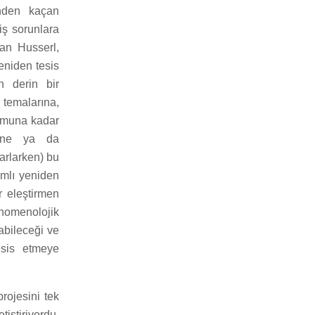
inden kaçan
iş sorunlara
lan Husserl,
eniden tesis
n derin bir
 temalarına,
ulumuna kadar
esine ya da
arlarken) bu
vamlı yeniden
r eleştirmen
enomenolojik
abileceği ve
esis etmeye
rojesini tek
tiştiriyordu,