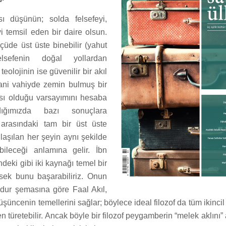
 düşünün; solda felsefeyi,
i temsil eden bir daire olsun.
lçüde üst üste binebilir (yahut
elsefenin doğal yollardan
, teolojinin ise güvenilir bir akıl
ani vahiyde zemin bulmuş bir
sı olduğu varsayımını hesaba
dığımızda bazı sonuçlara
si arasındaki tam bir üst üste
laşılan her şeyin aynı şekilde
ebileceği anlamına gelir. İbn
deki gibi iki kaynağı temel bir
sek bunu başarabiliriz. Onun
dur şemasına göre Faal Akıl,
üşüncenin temellerini sağlar; böylece ideal filozof da tüm ikinci
en türetebilir. Ancak böyle bir filozof peygamberin “melek aklını