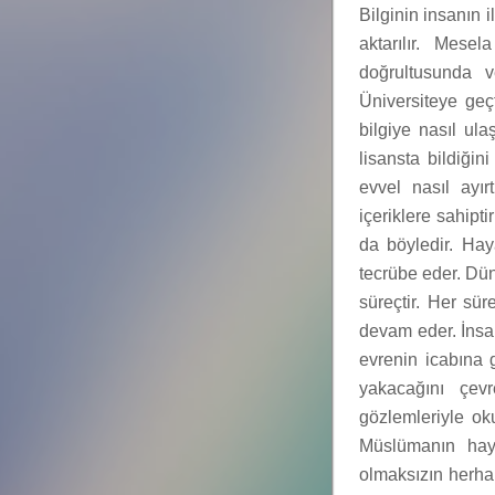
Bilginin insanın 
aktarılır. Mesel
doğrultusunda v
Üniversiteye ge
bilgiye nasıl ula
lisansta bildiğin
evvel nasıl ayırt
içeriklere sahipt
da böyledir. Hay
tecrübe eder. Dün
süreçtir. Her sür
devam eder. İnsa
evrenin icabına 
yakacağını çev
gözlemleriyle o
Müslümanın haya
olmaksızın herha