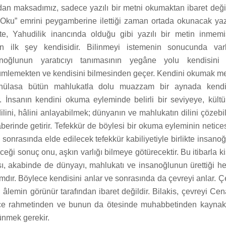
an maksadımız, sadece yazılı bir metni okumaktan ibaret değil
 “Oku” emrini peygamberine ilettiği zaman ortada okunacak yazı
t’te, Yahudilik inancında olduğu gibi yazılı bir metin inmemiş
 ilk şey kendisidir. Bilinmeyi istemenin sonucunda var
anoğlunun yaratıcıyı tanımasının yegâne yolu kendisini
mlemekten ve kendisini bilmesinden geçer. Kendini okumak met
, hülasa bütün mahlukatla dolu muazzam bir aynada kendi
r. İnsanın kendini okuma eyleminde belirli bir seviyeye, kült
ilini, hâlini anlayabilmek; dünyanın ve mahlukatın dilini çözeb
erinde getirir. Tefekkür de böylesi bir okuma eyleminin netice
sonrasında elde edilecek tefekkür kabiliyetiyle birlikte insano
eği sonuç onu, aşkın varlığı bilmeye götürecektir. Bu itibarla k
ı, akabinde de dünyayı, mahlukatı ve insanoğlunun ürettiği he
dır. Böylece kendisini anlar ve sonrasında da çevreyi anlar. Ç
âlemin görünür tarafından ibaret değildir. Bilakis, çevreyi Cen
e rahmetinden ve bunun da ötesinde muhabbetinden kaynakl
ünmek gerekir.