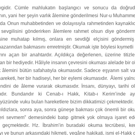
vgidir. Cümle mahlukatın başlangıcı ve sonucu da doğru
anın, yani her şeyin varlık âlemine gönderilmesi Nur-u Muhamme
 da Onun muhabbetinden ve dolayısıyla rahmetinden kaynaklıdır
sevgilisini gönderirken âlemlere rahmet olsun diye göndermi
sine muhatap kılmış, onlara en sevdiği elçisini göndermiş
azarından bakmasını emretmiştir. Okumak işte böylesi kıymetli b
rını açan bir anahtardır. Açıldıkça değerlenen, üzerine titizl
an bir hediyedir. Hâliyle insanın çevresini okuması alelade bir 
ık âlemini bütün safahatıyla okumasıdır. Sadece eşyanın salt var
hareketi, her bir hadiseyi, her bir eylemi okumasıdır. Âlemi yal
endini de âleme vurarak okumasıdır. İnsanı, dünyayı, tarihi 
dır. Bundandır ki Cenab-ı Hakk, Kitab-ı Kerim’inde ay
yüzünde vuku bulan hareketlere bizim dikkatimizi çekmektedir.
yıldızlara, sonra aya, sonra güneşe bakması çok önemli bir ok
eri sevmem” demesindeki batıp gitmek yok olmaya işaret ede
 geçmektedir. Hz. İbrahim’in buradaki okuma tecrübesi, ken
 ve bunun arkasındaki hikmeti, yegâne hakikati, ismi el-Hakk o