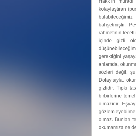
Hakk’ın muradı 
kolaylaştıran ipu
bulabileceğimi
bahşetmiştir. P
rahmetinin tecell
içinde gizli o
düşünebileceğimi
gerektiğini yaşa
anlamda, okunmas
sözleri değil, 
Dolayısıyla, oku
gizlidir. Tıpkı ta
birbirlerine tem
olmazıdır. Eşyay
gözlemleyebilme
olmaz. Bunları 
okumamıza ne de 