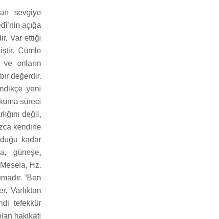
dan sevgiye
dî’nin açığa
. Var ettiği
ştir. Cümle
 ve onların
ir değerdir.
endikçe yeni
okuma süreci
lığını değil,
nızca kendine
olduğu kadar
a, güneşe,
 Mesela, Hz.
umadır. “Ben
r. Varlıktan
di tefekkür
lan hakikati