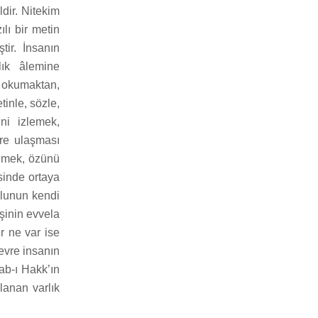
dir. Nitekim
lı bir metin
tir. İnsanın
lık âlemine
 okumaktan,
inle, sözle,
ni izlemek,
üre ulaşması
ilmek, özünü
sinde ortaya
ğlunun kendi
işinin evvela
r ne var ise
evre insanın
ab-ı Hakk’ın
anan varlık