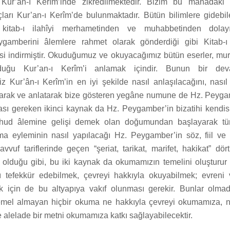
Kur’an-ı Kerîm’inde zikredilmektedir. Bizim bu manadaki a
çları Kur’an-ı Kerîm’de bulunmaktadır. Bütün bilimlere gidebil
z kitab-ı ilahîyi merhametinden ve muhabbetinden dolay
eygamberini âlemlere rahmet olarak gönderdiği gibi Kitab-ı
isi indirmiştir. Okuduğumuz ve okuyacağımız bütün eserler, mura
lduğu Kur’an-ı Kerîm’i anlamak içindir. Bunun bir dev
z Kur’ân-ı Kerîm’in en iyi şekilde nasıl anlaşılacağını, nasıl
yarak ve anlatarak bize gösteren yegâne numune de Hz. Peyga
ı gereken ikinci kaynak da Hz. Peygamber’in bizatihi kendis
şuhud âlemine gelişi demek olan doğumundan başlayarak tüm
ma eyleminin nasıl yapılacağı Hz. Peygamber’in söz, fiil ve t
savvuf tariflerinde geçen “şeriat, tarikat, marifet, hakikat” dör
el olduğu gibi, bu iki kaynak da okumamızın temelini oluşturu
ı tefekkür edebilmek, çevreyi hakkıyla okuyabilmek; evreni
k için de bu altyapıya vakıf olunması gerekir. Bunlar olm
temel almayan hiçbir okuma ne hakkıyla çevreyi okumamıza, n
alelade bir metni okumamıza katkı sağlayabilecektir.