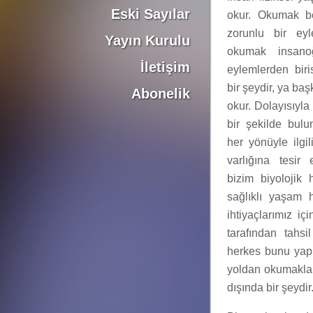
Eski Sayılar
okur. Okumak be
zorunlu bir ey
Yayın Kurulu
okumak insano
İletişim
eylemlerden biri
bir şeydir, ya baş
Abonelik
okur. Dolayısıyla
bir şekilde bul
her yönüyle ilg
varlığına tesir
bizim biyolojik 
sağlıklı yaşam
ihtiyaçlarımız içi
tarafından tahsil
herkes bunu yapm
yoldan okumakla 
dışında bir şeydir