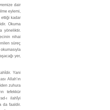
vremize dair
ilme eylemi,
ettiği kadar
sidir. Okuma
 yöneliktir.
cinin nihai
enilen süreç
n okumasıyla
aşacağı yer,
hîdir. Yani
ası Allah’ın
lliden zuhura
ın tefekkür
d-ı ilahîyi
 da faaldir.