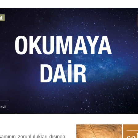
şamının zorunlulukları dışında