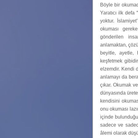
Böyle bir okumad
Yaratıcı ilk defa
yoktur. İslamiye
okuması gereken
gönderilen ins
anlamaktan, çözü
beyitle, ayetle
keşfetmek gibidi
elzemdir. Kendi d
anlamayı da berab
çıkar. Okumak ve 
dünyasında üretec
kendisini okumas
onu okuması lazım
içinde bulunduğu 
sadece ve sadec
âlemi olarak düş