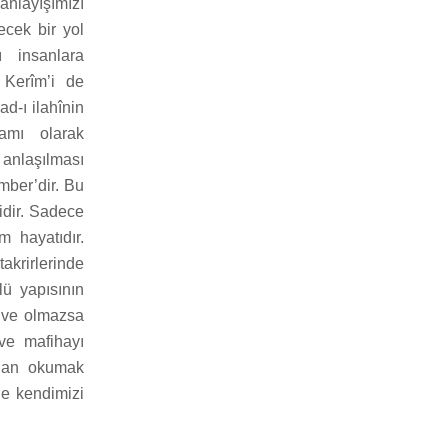
nlayışımızı
ecek bir yol
ı insanlara
 Kerîm’i de
d-ı ilahînin
amı olarak
 anlaşılması
mber’dir. Bu
idir. Sadece
 hayatıdır.
akrirlerinde
tlü yapısının
r ve olmazsa
 ve mafihayı
adan okumak
e kendimizi