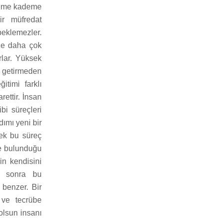
ademe kademe
bir müfredat
eklemezler.
ze daha çok
rlar. Yüksek
e getirmeden
itimi farklı
rettir. İnsan
bi süreçleri
dımı yeni bir
dek bu süreç
de bulunduğu
in kendisini
a sonra bu
benzer. Bir
 ve tecrübe
olsun insanı