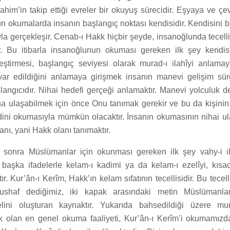
rahim’in takip ettiği evreler bir okuyuş sürecidir. Eşyaya ve çe
n okumalarda insanın başlangıç noktası kendisidir. Kendisini b
a gerçekleşir. Cenab-ı Hakk hiçbir şeyde, insanoğlunda tecelli 
ir. Bu itibarla insanoğlunun okuması gereken ilk şey kendi
eştirmesi, başlangıç seviyesi olarak murad-ı ilahîyi anlamaya
ar edildiğini anlamaya girişmek insanın manevi gelişim süre
langıcıdır. Nihai hedefi gerçeği anlamaktır. Manevi yolculuk d
a ulaşabilmek için önce Onu tanımak gerekir ve bu da kişini
dini okumasıyla mümkün olacaktır. İnsanın okumasının nihai ul
nı, yani Hakk olanı tanımaktır.
 sonra Müslümanlar için okunması gereken ilk şey vahy-i ila
, başka ifadelerle kelam-ı kadimi ya da kelam-ı ezelîyi, kısac
ır. Kur’ân-ı Kerîm, Hakk’ın kelam sıfatının tecellisidir. Bu tece
shaf dediğimiz, iki kapak arasındaki metin Müslümanlar
lini oluşturan kaynaktır. Yukarıda bahsedildiği üzere mura
 olan en genel okuma faaliyeti, Kur’ân-ı Kerîm’i okumamızda