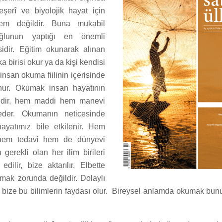
şerî ve biyolojik hayat için
lem değildir. Buna mukabil
ğlunun yaptığı en önemli
sidir. Eğitim okunarak alınan
ka birisi okur ya da kişi kendisi
 insan okuma fiilinin içerisinde
unur. Okumak insan hayatının
ilidir, hem maddi hem manevi
 eder. Okumanın neticesinde
hayatımız bile etkilenir. Hem
 hem tedavi hem de dünyevi
n gerekli olan her ilim birileri
 edilir, bize aktarılır. Elbette
ak zorunda değildir. Dolaylı
bize bu bilimlerin faydası olur. Bireysel anlamda okumak bu
.