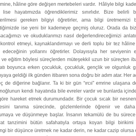
ilmine, hâline göre değişen mertebeleri vardır. Hâliyle bilgi k
a lise hayatımızda öğrendiklerimiz sınırlıdır. Bize belirli 
erilmesi gereken bilgiyi öğretirler, ama bilgi üretmemizi b
çtiğimizde ise yeni bir kademeye geçmiş oluruz. Orada da bi
şacağımızı ve okuduklarımızı nasıl değerlendireceğimizi anlatı
i kontrol etmeyi, kaynaklandırmayı ve derli toplu bir tez hâlin
 edeceğinin yollarını öğretirler. Dolayısıyla her seviyenin eğ
ir ve eğitim böylesi süreçlerden müteşekkil uzun bir süreçten iba
atı boyunca erken çocukluk, çocukluk, gençlik ve olgunluk gi
yaya geldiği ilk günden itibaren sona doğru bir adım atar. Her a
eç de diğerine bağlanır. Ta ki bir gün “ırcıi” emrine ulaşana 
noğlunun kendi hayatında bile evreler vardır ve bunlarda için
göre hareket etmek durumundadır. Bir çocuk sıcak bir nesnen
resini tanıma sürecinde, gözlemlerinde öğrenir ve dah
kumaya ve düşünmeye başlar. İnsanın tekamülü de bu sürece 
t tanzimini bütün safahatıyla ortaya koyan bilgi birikimi
ngi bir düşünce üretmek ne kadar derin, ne kadar cazip olursa 