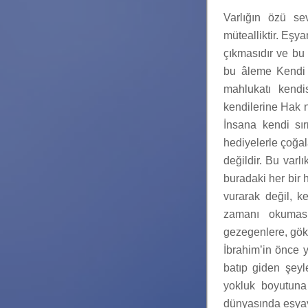
Varlığın özü se
mütealliktir. Eşy
çıkmasıdır ve bu
bu âleme Kendi 
mahlukatı kendi
kendilerine Hak n
İnsana kendi sır
hediyelerle çoğal
değildir. Bu varl
buradaki her bir 
vurarak değil, k
zamanı okuması
gezegenlere, gök
İbrahim’in önce 
batıp giden şeyl
yokluk boyutuna
dünyasında eşyayı