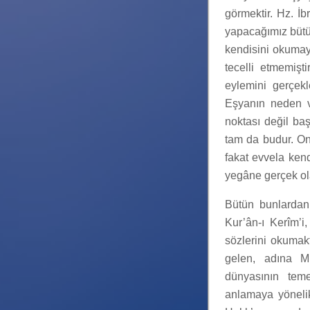
görmektir. Hz. İb
yapacağımız bütü
kendisini okumayl
tecelli etmemişt
eylemini gerçekl
Eşyanın neden v
noktası değil baş
tam da budur. On
fakat evvela ken
yegâne gerçek ola
Bütün bunlardan
Kur’ân-ı Kerîm’i
sözlerini okumakt
gelen, adına Mu
dünyasının teme
anlamaya yönelik