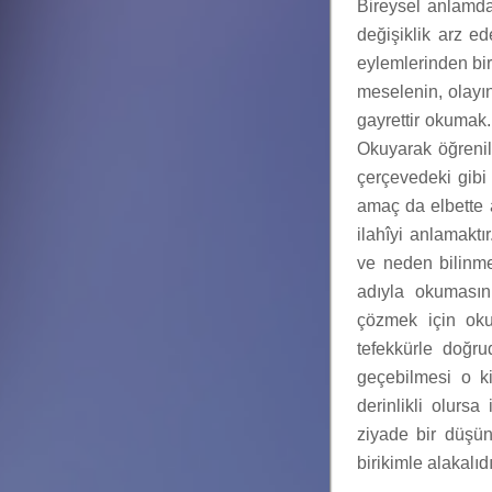
Bireysel anlamda
değişiklik arz e
eylemlerinden bir
meselenin, olayın
gayrettir okuma
Okuyarak öğrenil
çerçevedeki gibi
amaç da elbette 
ilahîyi anlamaktır
ve neden bilinme
adıyla okumasını
çözmek için oku
tefekkürle doğr
geçebilmesi o ki
derinlikli olurs
ziyade bir düşü
birikimle alakalıdı