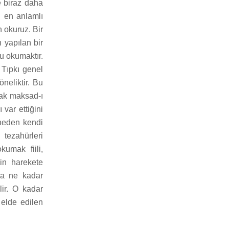
e biraz daha
n en anlamlı
 okuruz. Bir
 yapılan bir
 okumaktır.
 Tıpkı genel
neliktir. Bu
rak maksad-ı
 var ettiğini
 neden kendi
 tezahürleri
umak fiili,
in harekete
uma ne kadar
lir. O kadar
elde edilen