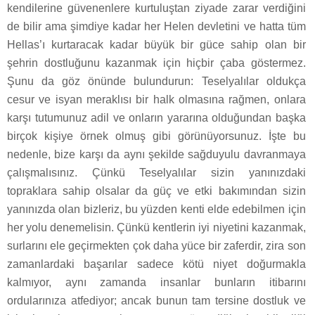
kendilerine güvenenlere kurtuluştan ziyade zarar verdiğini
de bilir ama şimdiye kadar her Helen devletini ve hatta tüm
Hellas’ı kurtaracak kadar büyük bir güce sahip olan bir
şehrin dostluğunu kazanmak için hiçbir çaba göstermez.
Şunu da göz önünde bulundurun: Teselyalılar oldukça
cesur ve isyan meraklısı bir halk olmasına rağmen, onlara
karşı tutumunuz adil ve onların yararına olduğundan başka
birçok kişiye örnek olmuş gibi görünüyorsunuz. İşte bu
nedenle, bize karşı da aynı şekilde sağduyulu davranmaya
çalışmalısınız. Çünkü Teselyalılar sizin yanınızdaki
topraklara sahip olsalar da güç ve etki bakımından sizin
yanınızda olan bizleriz, bu yüzden kenti elde edebilmen için
her yolu denemelisin. Çünkü kentlerin iyi niyetini kazanmak,
surlarını ele geçirmekten çok daha yüce bir zaferdir, zira son
zamanlardaki başarılar sadece kötü niyet doğurmakla
kalmıyor, aynı zamanda insanlar bunların itibarını
ordularınıza atfediyor; ancak bunun tam tersine dostluk ve