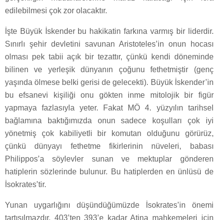
edilebilmesi çok zor olacaktır.
İşte Büyük İskender bu hakikatin farkına varmış bir liderdir.
Sınırlı şehir devletini savunan Aristoteles’in onun hocası
olması pek tabii açık bir tezattır, çünkü kendi döneminde
bilinen ve yerleşik dünyanın çoğunu fethetmiştir (genç
yaşında ölmese belki gerisi de gelecekti). Büyük İskender’in
bu efsanevi kişiliği onu gökten inme mitolojik bir figür
yapmaya fazlasıyla yeter. Fakat MÖ 4. yüzyılın tarihsel
bağlamına baktığımızda onun sadece koşulları çok iyi
yönetmiş çok kabiliyetli bir komutan olduğunu görürüz,
çünkü dünyayı fethetme fikirlerinin nüveleri, babası
Philippos’a söylevler sunan ve mektuplar gönderen
hatiplerin sözlerinde bulunur. Bu hatiplerden en ünlüsü de
İsokrates’tir.
Yunan uygarlığını düşündüğümüzde İsokrates’in önemi
tartışılmazdır. 403’ten 393’e kadar Atina mahkemeleri için