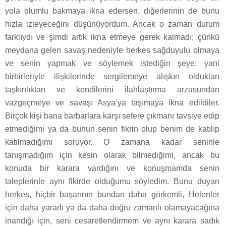
yola olumlu bakmaya ikna edersen, diğerlerinin de bunu
hızla izleyeceğini düşünüyordum. Ancak o zaman durum
farklıydı ve şimdi artık ikna etmeye gerek kalmadı; çünkü
meydana gelen savaş nedeniyle herkes sağduyulu olmaya
ve senin yapmak ve söylemek istediğin şeye; yani
birbirleriyle ilişkilerinde sergilemeye alışkın oldukları
taşkınlıktan ve kendilerini ilahlaştırma arzusundan
vazgeçmeye ve savaşı Asya’ya taşımaya ikna edildiler.
Birçok kişi bana barbarlara karşı sefere çıkmanı tavsiye edip
etmediğimi ya da bunun senin fikrin olup benim de katılıp
katılmadığımı soruyor. O zamana kadar seninle
tanışmadığım için kesin olarak bilmediğimi, ancak bu
konuda bir karara vardığını ve konuşmamda senin
taleplerinle aynı fikirde olduğumu söyledim. Bunu duyan
herkes, hiçbir başarının bundan daha görkemli, Helenler
için daha yararlı ya da daha doğru zamanlı olamayacağına
inandığı için, seni cesaretlendirmem ve aynı karara sadık