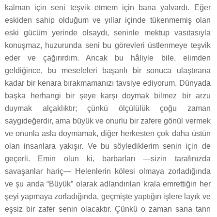
kalman için seni teşvik etmem için bana yalvardı. Eğer
eskiden sahip olduğum ve yıllar içinde tükenmemiş olan
eski gücüm yerinde olsaydı, seninle mektup vasıtasıyla
konuşmaz, huzurunda seni bu görevleri üstlenmeye teşvik
eder ve çağırırdım. Ancak bu hâliyle bile, elimden
geldiğince, bu meseleleri başarılı bir sonuca ulaştırana
kadar bir kenara bırakmamanızı tavsiye ediyorum. Dünyada
başka herhangi bir şeye karşı doymak bilmez bir arzu
duymak alçaklıktır; çünkü ölçülülük çoğu zaman
saygıdeğerdir, ama büyük ve onurlu bir zafere gönül vermek
ve onunla asla doymamak, diğer herkesten çok daha üstün
olan insanlara yakışır. Ve bu söylediklerim senin için de
geçerli. Emin olun ki, barbarları —sizin tarafınızda
savaşanlar hariç— Helenlerin kölesi olmaya zorladığında
ve şu anda “Büyük” olarak adlandırılan krala emrettiğin her
şeyi yapmaya zorladığında, geçmişte yaptığın işlere layık ve
eşsiz bir zafer senin olacaktır. Çünkü o zaman sana tanrı