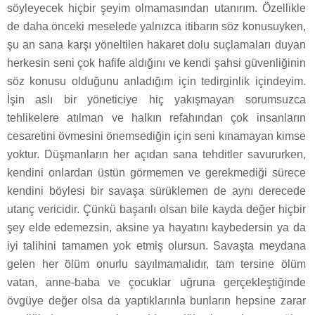
söyleyecek hiçbir şeyim olmamasından utanırım. Özellikle
de daha önceki meselede yalnızca itibarın söz konusuyken,
şu an sana karşı yöneltilen hakaret dolu suçlamaları duyan
herkesin seni çok hafife aldığını ve kendi şahsi güvenliğinin
söz konusu olduğunu anladığım için tedirginlik içindeyim.
İşin aslı bir yöneticiye hiç yakışmayan sorumsuzca
tehlikelere atılman ve halkın refahından çok insanların
cesaretini övmesini önemsediğin için seni kınamayan kimse
yoktur. Düşmanların her açıdan sana tehditler savururken,
kendini onlardan üstün görmemen ve gerekmediği sürece
kendini böylesi bir savaşa sürüklemen de aynı derecede
utanç vericidir. Çünkü başarılı olsan bile kayda değer hiçbir
şey elde edemezsin, aksine ya hayatını kaybedersin ya da
iyi talihini tamamen yok etmiş olursun. Savaşta meydana
gelen her ölüm onurlu sayılmamalıdır, tam tersine ölüm
vatan, anne-baba ve çocuklar uğruna gerçekleştiğinde
övgüye değer olsa da yaptıklarınla bunların hepsine zarar