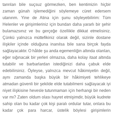
tanrıları bile suçsuz görmezken, ben kentimizin hiçbir
zaman günah işlemediğini söylemeye cüret edersem
utanırım. Yine de Atina için şunu söyleyebilirim: Tüm
Helenler ve girişimleriniz için bundan daha yararlı bir şehir
bulamazsınız ve bu gerçeğe özellikle dikkat etmelisiniz.
Çünkü yalnızca müttefikiniz olarak değil, sizinle dostane
ilişkiler içinde olduğuna inanılsa bile sana birçok fayda
sağlayacaktır. O hâlde şu anda egemenliğin altında olanları,
eğer sığınacak bir yerleri olmazsa, daha kolay itaat altında
tutabilir ve barbarlardan istediğinizi daha çabuk elde
edebilirsiniz. Öyleyse, yalnızca mevcut hâkimiyetin değil,
aynı zamanda başka büyük bir hâkimiyeti tehlikeye
atmadan güvenli bir şekilde elde tutabilmeni sağlayacak iyi
niyet ilişkisine hevesle tutunmaman için herhangi bir neden
var mı? Zaten oldum olası hayret etmişimdir, büyük kudrete
sahip olan bu kadar çok kişi paralı ordular tutar, onlara bu
kadar çok para harcar, üstelik böylesi girişimlerin