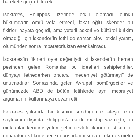
harekete geçirebilecekti.
İsokrates, Philippos üzerinde etkili olamadı, çünkü
hükümdarın ömrü vefa etmedi, fakat oğlu İskender bu
fikirleri hayata geçirdi, ama yeterli askeri ve kültürel birikim
olmadığı için İskender’in fethi de saman alevi etkisi yarattı,
ölümünden sonra imparatorluktan eser kalmadı.
İsokrates’in fikirleri öyle değerliydi ki İskender’in hemen
peşinden gelen Romalılar bu idealleri sahiplendiler,
dünyayı fethederken oralara “medeniyet götürmeyi” de
unutmadılar. Sonrasında gelen Avrupalı sömürgeciler ve
günümüzde ABD de bütün fetihlerde aynı meşruiyet
argümanını kullanmaya devam etti.
İsokrates yukarıda bir kısmını sunduğumuz ateşli uzun
söylevinin dışında Philippos’a iki de mektup yazmıştır, bu
mektuplar kendine yeten şehir devleti fikrinden istilacı bir
imparatorluk fikrine geçişin unsurlarını sunan çekirdek metin