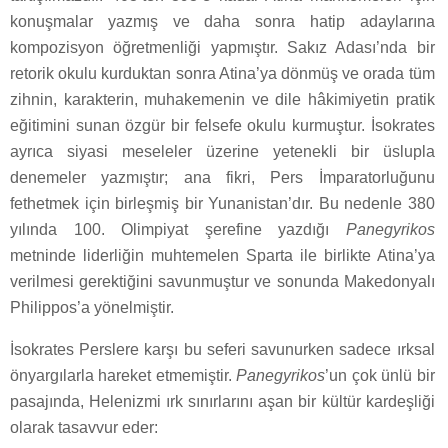
konuşmalar yazmış ve daha sonra hatip adaylarına
kompozisyon öğretmenliği yapmıştır. Sakız Adası’nda bir
retorik okulu kurduktan sonra Atina’ya dönmüş ve orada tüm
zihnin, karakterin, muhakemenin ve dile hâkimiyetin pratik
eğitimini sunan özgür bir felsefe okulu kurmuştur. İsokrates
ayrıca siyasi meseleler üzerine yetenekli bir üslupla
denemeler yazmıştır; ana fikri, Pers İmparatorluğunu
fethetmek için birleşmiş bir Yunanistan’dır. Bu nedenle 380
yılında 100. Olimpiyat şerefine yazdığı
Panegyrikos
metninde liderliğin muhtemelen Sparta ile birlikte Atina’ya
verilmesi gerektiğini savunmuştur ve sonunda Makedonyalı
Philippos’a yönelmiştir.
İsokrates Perslere karşı bu seferi savunurken sadece ırksal
önyargılarla hareket etmemiştir.
Panegyrikos
’un çok ünlü bir
pasajında, Helenizmi ırk sınırlarını aşan bir kültür kardeşliği
olarak tasavvur eder: