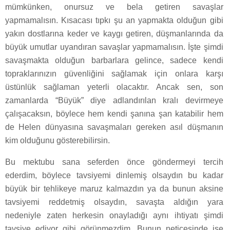
mümkünken, onursuz ve bela getiren savaşlar
yapmamalısın. Kısacası tıpkı şu an yapmakta olduğun gibi
yakın dostlarına keder ve kaygı getiren, düşmanlarında da
büyük umutlar uyandıran savaşlar yapmamalısın. İşte şimdi
savaşmakta olduğun barbarlara gelince, sadece kendi
topraklarınızın güvenliğini sağlamak için onlara karşı
üstünlük sağlaman yeterli olacaktır. Ancak sen, son
zamanlarda “Büyük” diye adlandırılan kralı devirmeye
çalışacaksın, böylece hem kendi şanına şan katabilir hem
de Helen dünyasına savaşmaları gereken asıl düşmanın
kim olduğunu gösterebilirsin.
Bu mektubu sana seferden önce göndermeyi tercih
ederdim, böylece tavsiyemi dinlemiş olsaydın bu kadar
büyük bir tehlikeye maruz kalmazdın ya da bunun aksine
tavsiyemi reddetmiş olsaydın, savaşta aldığın yara
nedeniyle zaten herkesin onayladığı aynı ihtiyatı şimdi
tavsiye ediyor gibi görünmezdim. Bunun neticesinde ise