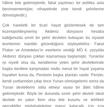
hâline bile getirmişlerdir, fakat yayılmacı bir politika asla
benimsememişler, nihayetinde yine kendi şehirlerine
dönmüşlerdir.).
Çok hareketli bir ticari hayat gözlemlesek de tam
kozmopolitleşmemiş Akdeniz dünyasını hesaba
kattığımızda sınırlı bir şehir devletini kutsayan bu siyaset
teorilerinin mantıklı göründüğünü söyleyebiliriz. Fakat
Platon ve Aristoteles’in eserlerini verdiği MÖ 4. yüzyılda
Akdeniz dünyası çoktan kaynamaya başlamıştır, Yunanlar
iyi niyetli olsa da, kendilerine yeten şehir devletlerinde
başka kentlere karışmadan mutlu mesut bir hayat yaşama
hayalleri kursa da, Perslerin başka planları vardır. Persler,
kendi yurtlarından çıkıp önce Yunan sömürgelerini sonra da
Yunan devletlerini istila etmeyi siyasi bir âdet hâline
getirmişlerdir. Böyle bir durumda sınırlı şehir devleti ideal
devlete en yakın form olsa bile kusurlu ve tehlikeli
gerçekliğin müdahalelerine maruz kalacağı için icra