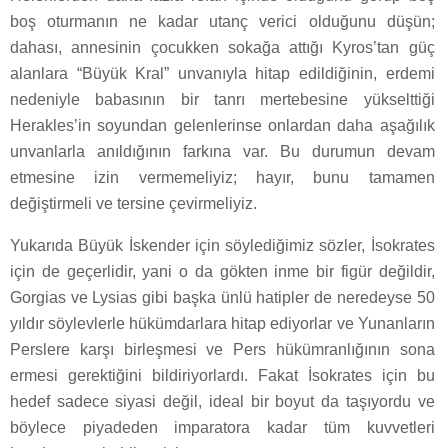
boş oturmanın ne kadar utanç verici olduğunu düşün;
dahası, annesinin çocukken sokağa attığı Kyros’tan güç
alanlara “Büyük Kral” unvanıyla hitap edildiğinin, erdemi
nedeniyle babasının bir tanrı mertebesine yükselttiği
Herakles’in soyundan gelenlerinse onlardan daha aşağılık
unvanlarla anıldığının farkına var. Bu durumun devam
etmesine izin vermemeliyiz; hayır, bunu tamamen
değiştirmeli ve tersine çevirmeliyiz.
Yukarıda Büyük İskender için söylediğimiz sözler, İsokrates
için de geçerlidir, yani o da gökten inme bir figür değildir,
Gorgias ve Lysias gibi başka ünlü hatipler de neredeyse 50
yıldır söylevlerle hükümdarlara hitap ediyorlar ve Yunanların
Perslere karşı birleşmesi ve Pers hükümranlığının sona
ermesi gerektiğini bildiriyorlardı. Fakat İsokrates için bu
hedef sadece siyasi değil, ideal bir boyut da taşıyordu ve
böylece piyadeden imparatora kadar tüm kuvvetleri