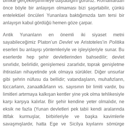
birlikte gerçekleştirilmeye başladığını görürüz. Romalılardan
önce böyle bir anlayışın olmaması bizi şaşırtabilir, çünkü
entelektüel öncüleri Yunanlara baktığımızda tam tersi bir
anlayışın kabul gördüğü hemen göze çarpar.
Antik Yunanların en önemli iki siyaset metni
sayabileceğimiz Platon’un
Devlet
ve Aristoteles’in
Politika
eserleri bu anlayışı yöntemleriyle ve işleyişleriyle sunar. Bu
eserlerde hep şehir devletlerinden bahsedilir; devlet
sınırlıdır, belirlidir, genişlemesi zararlıdır, toprak genişletme
ihtirasları nihayetinde yok olmaya sürükler. Diğer unsurlar
gibi şehrin nüfusu da bellidir; vatandaşların, muhafızların,
tüccarların, zanaatkârların vs. sayısının bir limiti vardır, bu
limitleri artırmaya kalkışan kentler yine yok olma tehlikesiyle
karşı karşıya kalırlar. Bir şehir kendine yeter olmalıdır, ne
eksik ne fazla (Yunan devletleri pek tabii kendi aralarında
ittifak kurmuşlar, birbirleriyle ve başka kavimlerle
savaşmışlardır, hatta Ege ve Sicilya kıyılarını sömürge