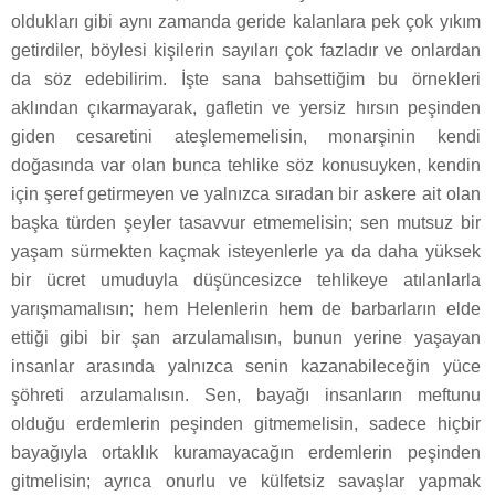
oldukları gibi aynı zamanda geride kalanlara pek çok yıkım
getirdiler, böylesi kişilerin sayıları çok fazladır ve onlardan
da söz edebilirim. İşte sana bahsettiğim bu örnekleri
aklından çıkarmayarak, gafletin ve yersiz hırsın peşinden
giden cesaretini ateşlememelisin, monarşinin kendi
doğasında var olan bunca tehlike söz konusuyken, kendin
için şeref getirmeyen ve yalnızca sıradan bir askere ait olan
başka türden şeyler tasavvur etmemelisin; sen mutsuz bir
yaşam sürmekten kaçmak isteyenlerle ya da daha yüksek
bir ücret umuduyla düşüncesizce tehlikeye atılanlarla
yarışmamalısın; hem Helenlerin hem de barbarların elde
ettiği gibi bir şan arzulamalısın, bunun yerine yaşayan
insanlar arasında yalnızca senin kazanabileceğin yüce
şöhreti arzulamalısın. Sen, bayağı insanların meftunu
olduğu erdemlerin peşinden gitmemelisin, sadece hiçbir
bayağıyla ortaklık kuramayacağın erdemlerin peşinden
gitmelisin; ayrıca onurlu ve külfetsiz savaşlar yapmak