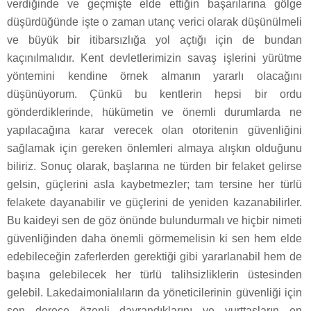
verdiğinde ve geçmişte elde ettiğin başarılarına gölge
düşürdüğünde işte o zaman utanç verici olarak düşünülmeli
ve büyük bir itibarsızlığa yol açtığı için de bundan
kaçınılmalıdır. Kent devletlerimizin savaş işlerini yürütme
yöntemini kendine örnek almanın yararlı olacağını
düşünüyorum. Çünkü bu kentlerin hepsi bir ordu
gönderdiklerinde, hükümetin ve önemli durumlarda ne
yapılacağına karar verecek olan otoritenin güvenliğini
sağlamak için gereken önlemleri almaya alışkın olduğunu
biliriz. Sonuç olarak, başlarına ne türden bir felaket gelirse
gelsin, güçlerini asla kaybetmezler; tam tersine her türlü
felakete dayanabilir ve güçlerini de yeniden kazanabilirler.
Bu kaideyi sen de göz önünde bulundurmalı ve hiçbir nimeti
güvenliğinden daha önemli görmemelisin ki sen hem elde
edebileceğin zaferlerden gerektiği gibi yararlanabil hem de
başına gelebilecek her türlü talihsizliklerin üstesinden
gelebil. Lakedaimonialıların da yöneticilerinin güvenliği için
son derece özenli davrandıklarını ve yurttaşların en