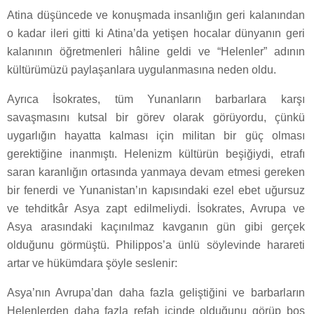
Atina düşüncede ve konuşmada insanlığın geri kalanından
o kadar ileri gitti ki Atina’da yetişen hocalar dünyanın geri
kalanının öğretmenleri hâline geldi ve “Helenler” adının
kültürümüzü paylaşanlara uygulanmasına neden oldu.
Ayrıca İsokrates, tüm Yunanların barbarlara karşı
savaşmasını kutsal bir görev olarak görüyordu, çünkü
uygarlığın hayatta kalması için militan bir güç olması
gerektiğine inanmıştı. Helenizm kültürün beşiğiydi, etrafı
saran karanlığın ortasında yanmaya devam etmesi gereken
bir fenerdi ve Yunanistan’ın kapısındaki ezel ebet uğursuz
ve tehditkâr Asya zapt edilmeliydi. İsokrates, Avrupa ve
Asya arasındaki kaçınılmaz kavganın gün gibi gerçek
olduğunu görmüştü. Philippos’a ünlü söylevinde harareti
artar ve hükümdara şöyle seslenir:
Asya’nın Avrupa’dan daha fazla geliştiğini ve barbarların
Helenlerden daha fazla refah içinde olduğunu görüp boş