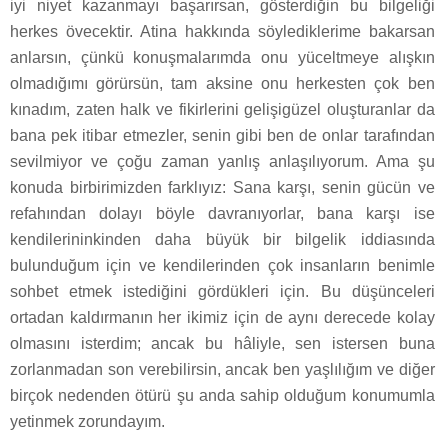
iyi niyet kazanmayı başarırsan, gösterdiğin bu bilgeliği
herkes övecektir. Atina hakkında söylediklerime bakarsan
anlarsın, çünkü konuşmalarımda onu yüceltmeye alışkın
olmadığımı görürsün, tam aksine onu herkesten çok ben
kınadım, zaten halk ve fikirlerini gelişigüzel oluşturanlar da
bana pek itibar etmezler, senin gibi ben de onlar tarafından
sevilmiyor ve çoğu zaman yanlış anlaşılıyorum. Ama şu
konuda birbirimizden farklıyız: Sana karşı, senin gücün ve
refahından dolayı böyle davranıyorlar, bana karşı ise
kendilerininkinden daha büyük bir bilgelik iddiasında
bulunduğum için ve kendilerinden çok insanların benimle
sohbet etmek istediğini gördükleri için. Bu düşünceleri
ortadan kaldırmanın her ikimiz için de aynı derecede kolay
olmasını isterdim; ancak bu hâliyle, sen istersen buna
zorlanmadan son verebilirsin, ancak ben yaşlılığım ve diğer
birçok nedenden ötürü şu anda sahip olduğum konumumla
yetinmek zorundayım.