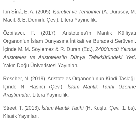
İbn Sînâ, E. A. (2005).
İşaretler ve Tembihler
(A. Durusoy, M.
Macit, & E. Demirli, Çev.). Litera Yayıncılık.
Özpilavcı, F. (2017). Aristoteles’in Mantık Külliyatı
Organon’un İslam Dünyasına İntikali ve Buradaki Serüveni.
İçinde M. M. Söylemez & R. Duran (Ed.),
2400’üncü Yılında
Aristoteles ve Aristoteles’in Dünya Tefekküründeki Yeri
.
Yakın Doğu Üniveristesi Yayınları.
Rescher, N. (2019). Aristoteles Organon’unun Kindi Taslağı.
İçinde N. Hasırcı (Çev.),
İslam Mantık Tarihi Üzerine
Araştırmalar
. Litera Yayıncılık.
Street, T. (2013).
İslam Mantık Tarihi
(H. Kuşlu, Çev.; 1. bs).
Klasik Yayınları.