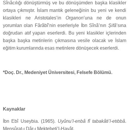
Sînâcılığı dönüştürmüş ve bu dönüşümden başka klasikler
ortaya çıkmıştır. İslam mantık geleneğinin bu yeni ve kendi
klasikleri ne Aristotales’in
Organon
’una ne de onun
yorumları olan Fârâbî’nin eserleriyle İbn Sînâ’nın
Şifâ
’sına
doğrudan atıf yapan eserlerdi. Bu yeni klasikler içlerinden
başka başka metinlerin çıkmasına vesile olacak ve İslam
eğitim kurumlarında esas metinlere dönüşecek eserlerdi.
*
Doç. Dr., Medeniyet Üniversitesi, Felsefe Bölümü.
Kaynaklar
İbn Ebî Useybia. (1965).
Uyûnu’l-enbâ fî tabakâti’l-etıbbâ
.
Menşûrat-ı Dâr-ı Mektebeti’l-Hayât.