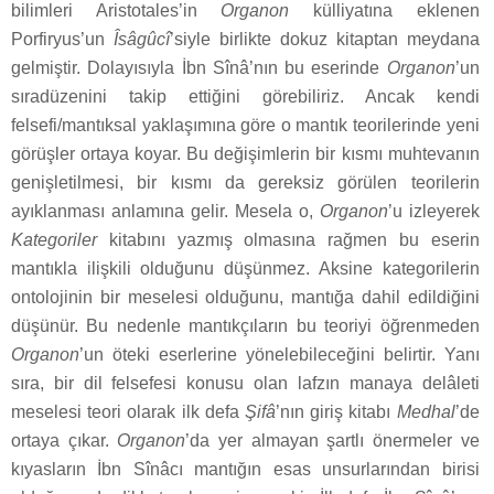
bilimleri Aristotales’in
Organon
külliyatına eklenen
Porfiryus’un
Îsâgûcî
’siyle birlikte dokuz kitaptan meydana
gelmiştir. Dolayısıyla İbn Sînâ’nın bu eserinde
Organon
’un
sıradüzenini takip ettiğini görebiliriz. Ancak kendi
felsefi/mantıksal yaklaşımına göre o mantık teorilerinde yeni
görüşler ortaya koyar. Bu değişimlerin bir kısmı muhtevanın
genişletilmesi, bir kısmı da gereksiz görülen teorilerin
ayıklanması anlamına gelir. Mesela o,
Organon
’u izleyerek
Kategoriler
kitabını yazmış olmasına rağmen bu eserin
mantıkla ilişkili olduğunu düşünmez. Aksine kategorilerin
ontolojinin bir meselesi olduğunu, mantığa dahil edildiğini
düşünür. Bu nedenle mantıkçıların bu teoriyi öğrenmeden
Organon
’un öteki eserlerine yönelebileceğini belirtir. Yanı
sıra, bir dil felsefesi konusu olan lafzın manaya delâleti
meselesi teori olarak ilk defa
Şifâ
’nın giriş kitabı
Medhal
’de
ortaya çıkar.
Organon
’da yer almayan şartlı önermeler ve
kıyasların İbn Sînâcı mantığın esas unsurlarından birisi