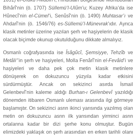
Bihârî’nin (ö. 1707)
Süllemü’l-Ulûm’
u; Kuzey Afrika’da ise
Hûnecî’nin
el-Cümel
’i, Senûsî’nin (ö. 1490)
Muhtasar’ı
ve
Ahdarî’nin (ö. 1546/76)
es-Süllemü’l-Münevrak
’ıdır. Ayrıca
klasik metinler üzerine yazılan şerh ve haşiyelerin de klasik
olacak biçimde okunup okutulduğunu dikkate almalıyız.
Osmanlı coğrafyasında ise
Îsâgûcî
,
Şemsiyye
,
Tehzîb
ve
Metâli‘
’in şerh ve haşiyeleri, Molla Fenârî’nin
el-Fevâid
’i ve
haşiyeleri ve daha pek çok metin klasik metinlere
dönüşerek on dokuzuncu yüzyıla kadar etkisini
sürdürmüştür. Ancak on sekizinci asırda İsmail
Gelenbevî’nin kaleme aldığı
Burhan-ı Gelenbevî
yazıldığı
dönemden itibaren Osmanlı uleması arasında ilgi görmeye
başlamıştır. On sekizinci asrın ikinci yarısında yazılmış olan
metin on dokuzuncu asrın ilk yarısından yirminci asrın
ortalarına kadar bir dizi şerhe konu olmuştur. Bugün
elimizdeki yaklaşık on şerh arasından en erken tarihli olanı