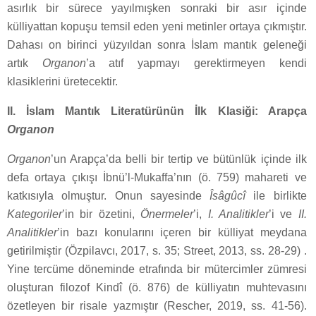
asırlık bir sürece yayılmışken sonraki bir asır içinde
külliyattan kopuşu temsil eden yeni metinler ortaya çıkmıştır.
Dahası on birinci yüzyıldan sonra İslam mantık geleneği
artık
Organon
’a atıf yapmayı gerektirmeyen kendi
klasiklerini üretecektir.
II. İslam Mantık Literatürünün İlk Klasiği: Arapça
Organon
Organon
’un Arapça’da belli bir tertip ve bütünlük içinde ilk
defa ortaya çıkışı İbnü’l-Mukaffa’nın (ö. 759) mahareti ve
katkısıyla olmuştur. Onun sayesinde
Îsâgûcî
ile birlikte
Kategoriler
’in bir özetini,
Önermeler
’i,
I. Analitikler
’i ve
II.
Analitikler
’in bazı konularını içeren bir külliyat meydana
getirilmiştir (Özpilavcı, 2017, s. 35; Street, 2013, ss. 28-29) .
Yine tercüme döneminde etrafında bir mütercimler zümresi
oluşturan filozof Kindî (ö. 876) de külliyatın muhtevasını
özetleyen bir risale yazmıştır (Rescher, 2019, ss. 41-56).