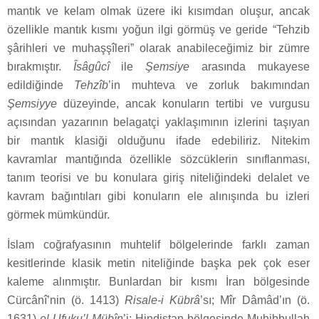
mantık ve kelam olmak üzere iki kısımdan oluşur, ancak
özellikle mantık kısmı yoğun ilgi görmüş ve geride “Tehzib
şârihleri ve muhaşşîleri” olarak anabileceğimiz bir zümre
bırakmıştır.
Îsâgûcî
ile
Şemsiye
arasında mukayese
edildiğinde
Tehzîb
’in muhteva ve zorluk bakımından
Şemsiyye
düzeyinde, ancak konuların tertibi ve vurgusu
açısından yazarının belagatçi yaklaşımının izlerini taşıyan
bir mantık klasiği olduğunu ifade edebiliriz. Nitekim
kavramlar mantığında özellikle sözcüklerin sınıflanması,
tanım teorisi ve bu konulara giriş niteliğindeki delalet ve
kavram bağıntıları gibi konuların ele alınışında bu izleri
görmek mümkündür.
İslam coğrafyasının muhtelif bölgelerinde farklı zaman
kesitlerinde klasik metin niteliğinde başka pek çok eser
kaleme alınmıştır. Bunlardan bir kısmı İran bölgesinde
Cürcânî’nin (ö. 1413)
Risale-i Kübrâ
’sı; Mîr Dâmâd’ın (ö.
1631)
el-Ufuku’l-Mübîn
’i; Hindistan bölgesinde Muhibbullah