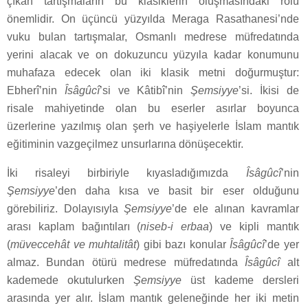
çıkan tartışmaların bu klasiklerin oluşmasındaki rolü
önemlidir. On üçüncü yüzyılda Meraga Rasathanesi’nde
vuku bulan tartışmalar, Osmanlı medrese müfredatında
yerini alacak ve on dokuzuncu yüzyıla kadar konumunu
muhafaza edecek olan iki klasik metni doğurmuştur:
Ebherî’nin
Îsâgûcî
’si ve Kâtibî’nin
Şemsiyye
’si. İkisi de
risale mahiyetinde olan bu eserler asırlar boyunca
üzerlerine yazılmış olan şerh ve haşiyelerle İslam mantık
eğitiminin vazgeçilmez unsurlarına dönüşecektir.
İki risaleyi birbiriyle kıyasladığımızda
Îsâgûcî
’nin
Şemsiyye
’den daha kısa ve basit bir eser olduğunu
görebiliriz. Dolayısıyla
Şemsiyye
’de ele alınan kavramlar
arası kaplam bağıntıları (
niseb-i erbaa
) ve kipli mantık
(
müveccehât ve muhtalitât
) gibi bazı konular
Îsâgûcî
’de yer
almaz. Bundan ötürü medrese müfredatında
Îsâgûcî
alt
kademede okutulurken
Şemsiyye
üst kademe dersleri
arasında yer alır. İslam mantık geleneğinde her iki metin