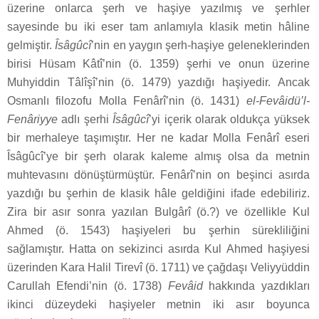
üzerine onlarca şerh ve haşiye yazılmış ve şerhler
sayesinde bu iki eser tam anlamıyla klasik metin hâline
gelmiştir.
Îsâgûcî
’nin en yaygın şerh-haşiye geleneklerinden
birisi Hüsam Kâtî’nin (ö. 1359) şerhi ve onun üzerine
Muhyiddin Tâlîşî’nin (ö. 1479) yazdığı haşiyedir. Ancak
Osmanlı filozofu Molla Fenârî’nin (ö. 1431)
el-Fevâidü’l-
Fenâriyye
adlı şerhi
Îsâgûcî
’yi içerik olarak oldukça yüksek
bir merhaleye taşımıştır. Her ne kadar Molla Fenârî eseri
Îsâgûcî’ye bir şerh olarak kaleme almış olsa da metnin
muhtevasını dönüştürmüştür. Fenârî’nin on beşinci asırda
yazdığı bu şerhin de klasik hâle geldiğini ifade edebiliriz.
Zira bir asır sonra yazılan Bulgârî (ö.?) ve özellikle Kul
Ahmed (ö. 1543) haşiyeleri bu şerhin sürekliliğini
sağlamıştır. Hatta on sekizinci asırda Kul Ahmed haşiyesi
üzerinden Kara Halil Tirevî (ö. 1711) ve çağdaşı Veliyyüddin
Carullah Efendi’nin (ö. 1738)
Fevâid
hakkında yazdıkları
ikinci düzeydeki haşiyeler metnin iki asır boyunca