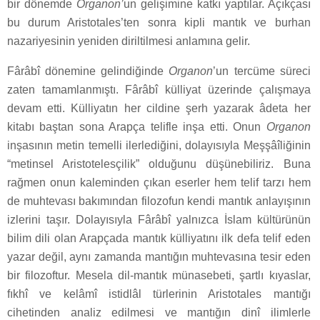
bir dönemde
Organon’
un gelişimine katkı yaptılar. Açıkçası
bu durum Aristotales’ten sonra kipli mantık ve burhan
nazariyesinin yeniden diriltilmesi anlamına gelir.
Fârâbî dönemine gelindiğinde
Organon
’un tercüme süreci
zaten tamamlanmıştı. Fârâbî külliyat üzerinde çalışmaya
devam etti. Külliyatın her cildine şerh yazarak âdeta her
kitabı baştan sona Arapça telifle inşa etti. Onun
Organon
inşasının metin temelli ilerlediğini, dolayısıyla Meşşâîliğinin
“metinsel Aristotelesçilik” olduğunu düşünebiliriz. Buna
rağmen onun kaleminden çıkan eserler hem telif tarzı hem
de muhtevası bakımından filozofun kendi mantık anlayışının
izlerini taşır. Dolayısıyla Fârâbî yalnızca İslam kültürünün
bilim dili olan Arapçada mantık külliyatını ilk defa telif eden
yazar değil, aynı zamanda mantığın muhtevasına tesir eden
bir filozoftur. Mesela dil-mantık münasebeti, şartlı kıyaslar,
fıkhî ve kelâmî istidlâl türlerinin Aristotales mantığı
cihetinden analiz edilmesi ve mantığın dinî ilimlerle