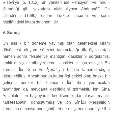
Rizevî’ye (ö. 1812), en yenileri ise Penciyûnî ve İbnü’l-
Karadağî gibi yazarlara aittir. Ayrıca Abdunnâfî İffet
Efendi’nin (1890) eserin Türkçe tercüme ve şerhi
niteliğindeki kitabı da önemlidir.
V. Sonuç
On asırlık bir döneme yayılmış olan geleneksel İslam
düşüncesi oluşum sürecini tamamladığı ilk üç asırdan
hemen sonra felsefe ve mantığın klasiklerini sorgulamış,
tenkit etmiş ve nihayet kendi klasiklerini inşa etmiştir. Bu
sürecin İbn Sînâ ve
İşârât
’ıyla birlikte tamamlandığını
düşünebiliriz. Ancak bunun kadar ilgi çekici olan başka bir
gelişme benzer bir kırılmanın İbn Sînâ yorumcuları
tarafından da meydana getirildiğini görmektir. İbn Sina
Aristotales’ten başlayarak kendisine kadar ulaşan mantık
müktesabâtını dönüştürmüş ve İbn Sînâcı Meşşâiliğin
kurucusu olmuşsa onun şârihleri de eleştirmek suretiyle İbn