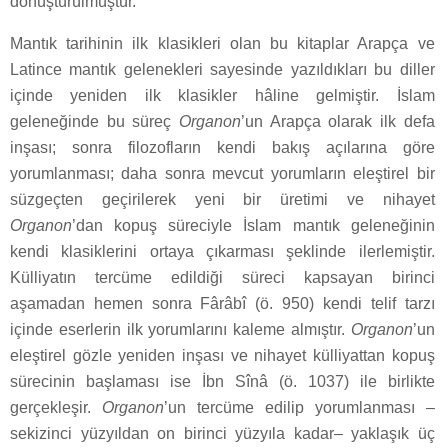
dönüştürülmüştür.
Mantık tarihinin ilk klasikleri olan bu kitaplar Arapça ve
Latince mantık gelenekleri sayesinde yazıldıkları bu diller
içinde yeniden ilk klasikler hâline gelmiştir. İslam
geleneğinde bu süreç
Organon
’un Arapça olarak ilk defa
inşası; sonra filozofların kendi bakış açılarına göre
yorumlanması; daha sonra mevcut yorumların eleştirel bir
süzgeçten geçirilerek yeni bir üretimi ve nihayet
Organon
’dan kopuş süreciyle İslam mantık geleneğinin
kendi klasiklerini ortaya çıkarması şeklinde ilerlemiştir.
Külliyatın tercüme edildiği süreci kapsayan birinci
aşamadan hemen sonra Fârâbî (ö. 950) kendi telif tarzı
içinde eserlerin ilk yorumlarını kaleme almıştır.
Organon
’un
eleştirel gözle yeniden inşası ve nihayet külliyattan kopuş
sürecinin başlaması ise İbn Sînâ (ö. 1037) ile birlikte
gerçekleşir.
Organon
’un tercüme edilip yorumlanması –
sekizinci yüzyıldan on birinci yüzyıla kadar– yaklaşık üç