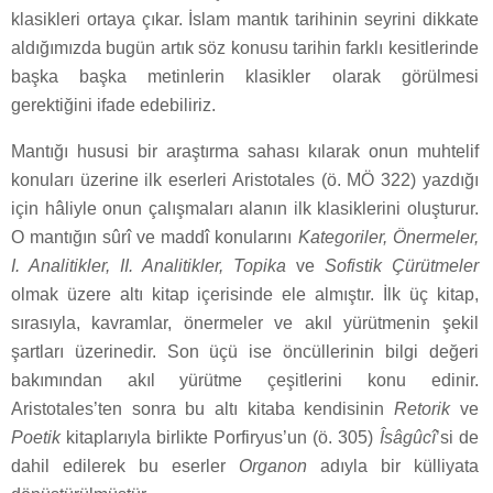
klasikleri ortaya çıkar. İslam mantık tarihinin seyrini dikkate
aldığımızda bugün artık söz konusu tarihin farklı kesitlerinde
başka başka metinlerin klasikler olarak görülmesi
gerektiğini ifade edebiliriz.
Mantığı hususi bir araştırma sahası kılarak onun muhtelif
konuları üzerine ilk eserleri Aristotales (ö. MÖ 322) yazdığı
için hâliyle onun çalışmaları alanın ilk klasiklerini oluşturur.
O mantığın sûrî ve maddî konularını
Kategoriler, Önermeler,
I. Analitikler, II. Analitikler, Topika
ve
Sofistik Çürütmeler
olmak üzere altı kitap içerisinde ele almıştır. İlk üç kitap,
sırasıyla, kavramlar, önermeler ve akıl yürütmenin şekil
şartları üzerinedir. Son üçü ise öncüllerinin bilgi değeri
bakımından akıl yürütme çeşitlerini konu edinir.
Aristotales’ten sonra bu altı kitaba kendisinin
Retorik
ve
Poetik
kitaplarıyla birlikte Porfiryus’un (ö. 305)
Îsâgûcî
’si de
dahil edilerek bu eserler
Organon
adıyla bir külliyata