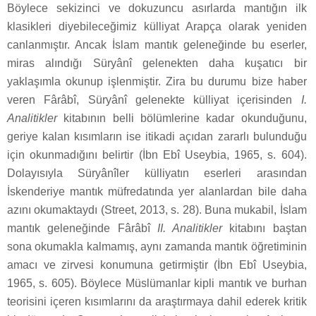
Böylece sekizinci ve dokuzuncu asırlarda mantığın ilk
klasikleri diyebileceğimiz külliyat Arapça olarak yeniden
canlanmıştır. Ancak İslam mantık geleneğinde bu eserler,
miras alındığı Süryânî gelenekten daha kuşatıcı bir
yaklaşımla okunup işlenmiştir. Zira bu durumu bize haber
veren Fârâbî, Süryânî gelenekte külliyat içerisinden
I.
Analitikler
kitabının belli bölümlerine kadar okunduğunu,
geriye kalan kısımların ise itikadi açıdan zararlı bulunduğu
için okunmadığını belirtir (İbn Ebî Useybia, 1965, s. 604).
Dolayısıyla Süryânîler külliyatın eserleri arasından
İskenderiye mantık müfredatında yer alanlardan bile daha
azını okumaktaydı (Street, 2013, s. 28). Buna mukabil, İslam
mantık geleneğinde Fârâbî
II. Analitikler
kitabını baştan
sona okumakla kalmamış, aynı zamanda mantık öğretiminin
amacı ve zirvesi konumuna getirmiştir (İbn Ebî Useybia,
1965, s. 605). Böylece Müslümanlar kipli mantık ve burhan
teorisini içeren kısımlarını da araştırmaya dahil ederek kritik