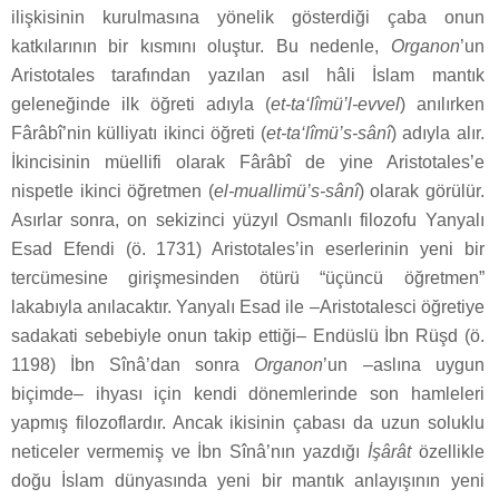
ilişkisinin kurulmasına yönelik gösterdiği çaba onun
katkılarının bir kısmını oluştur. Bu nedenle,
Organon
’un
Aristotales tarafından yazılan asıl hâli İslam mantık
geleneğinde ilk öğreti adıyla (
et-ta‘lîmü’l-evvel
) anılırken
Fârâbî’nin külliyatı ikinci öğreti (
et-ta‘lîmü’s-sânî
) adıyla alır.
İkincisinin müellifi olarak Fârâbî de yine Aristotales’e
nispetle ikinci öğretmen (
el-muallimü’s-sânî
) olarak görülür.
Asırlar sonra, on sekizinci yüzyıl Osmanlı filozofu Yanyalı
Esad Efendi (ö. 1731) Aristotales’in eserlerinin yeni bir
tercümesine girişmesinden ötürü “üçüncü öğretmen”
lakabıyla anılacaktır. Yanyalı Esad ile –Aristotalesci öğretiye
sadakati sebebiyle onun takip ettiği– Endüslü İbn Rüşd (ö.
1198) İbn Sînâ’dan sonra
Organon
’un –aslına uygun
biçimde– ihyası için kendi dönemlerinde son hamleleri
yapmış filozoflardır. Ancak ikisinin çabası da uzun soluklu
neticeler vermemiş ve İbn Sînâ’nın yazdığı
İşârât
özellikle
doğu İslam dünyasında yeni bir mantık anlayışının yeni