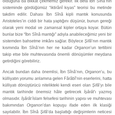
olduğuna da dikkat çekmemiz gerekir. İlk defa İbn Sînâ’nın
sisteminde gördüğümüz “iktirânî kıyas” teorisi bu metinde
takdim edilir. Dahası İbn Sînâ kipli mantık konusunda
Aristoteles’in ciddi bir hata yaptığını düşünür, bunun gereği
olarak yeni modal ve zamansal kipler ortaya koyar. Bütün
bunlar bize “İbn Sînâ mantığı” adıyla anabileceğimiz yeni bir
sistemden bahsetme imkânı sağlar. Böylece
Şifâ
’nın mantık
kısmında İbn Sînâ’nın her ne kadar
Organon
’un tertibini
takip etse bile muhtevasında önemli dönüşümler meydana
getirdiğini görebiliriz.
Ancak bundan daha önemlisi, İbn Sînâ’nın,
Organon
’u, bu
külliyatın yorumu anlamına gelen Fârâbî’nin eserlerini, hatta
külliyatı dönüştürücü nitelikteki kendi eseri olan
Şifâ
’yı bile
mantık tarihinde önemsiz hâle getirecek
İşârât
’ı yazmış
olmasıdır.
İşârât
İslam felsefesi tarihinin yapısı ve muhtevası
bakımından
Organon
’dan kopuşu ifade eden ilk klasiği
sayılabilir. İbn Sînâ
Şifâ
’da başlattığı değişimlerin neticesi