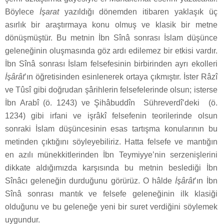
Böylece
İşarat
yazıldığı dönemden itibaren yaklaşık üç
asırlık bir araştırmaya konu olmuş ve klasik bir metne
dönüşmüştür. Bu metnin İbn Sînâ sonrası İslam düşünce
geleneğinin oluşmasında göz ardı edilemez bir etkisi vardır.
İbn Sînâ sonrası İslam felsefesinin birbirinden ayrı ekolleri
İşârât
’ın öğretisinden esinlenerek ortaya çıkmıştır. İster Râzî
ve Tûsî gibi doğrudan şârihlerin felsefelerinde olsun; isterse
İbn Arabî (ö. 1243) ve Şihâbuddîn Sühreverdî’deki (ö.
1234) gibi irfani ve işrâkî felsefenin teorilerinde olsun
sonraki İslam düşüncesinin esas tartışma konularının bu
metinden çıktığını söyleyebiliriz. Hatta felsefe ve mantığın
en azılı münekkitlerinden İbn Teymiyye’nin serzenişlerini
dikkate aldığımızda karşısında bu metnin beslediği İbn
Sînâcı geleneğin durduğunu görürüz. O hâlde
İşârât
’ın İbn
Sînâ sonrası mantık ve felsefe geleneğinin ilk klasiği
olduğunu ve bu geleneğe yeni bir suret verdiğini söylemek
uygundur.