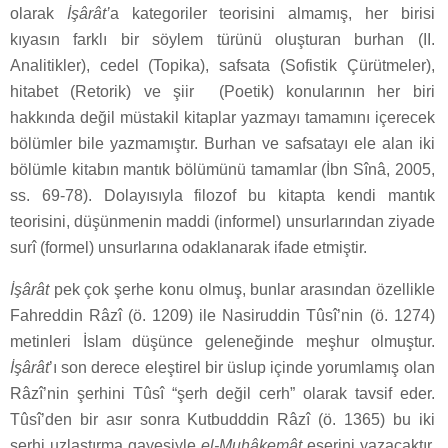
olarak
İşârât’
a kategoriler teorisini almamış, her birisi
kıyasın farklı bir söylem türünü oluşturan burhan (II.
Analitikler), cedel (Topika), safsata (Sofistik Çürütmeler),
hitabet (Retorik) ve şiir (Poetik) konularının her biri
hakkında değil müstakil kitaplar yazmayı tamamını içerecek
bölümler bile yazmamıştır. Burhan ve safsatayı ele alan iki
bölümle kitabın mantık bölümünü tamamlar (İbn Sînâ, 2005,
ss. 69-78). Dolayısıyla filozof bu kitapta kendi mantık
teorisini, düşünmenin maddi (informel) unsurlarından ziyade
surî (formel) unsurlarına odaklanarak ifade etmiştir.
İşârât
pek çok şerhe konu olmuş, bunlar arasından özellikle
Fahreddin Râzî (ö. 1209) ile Nasiruddin Tûsî’nin (ö. 1274)
metinleri İslam düşünce geleneğinde meşhur olmuştur.
İşârât
’ı son derece eleştirel bir üslup içinde yorumlamış olan
Râzî’nin şerhini Tûsî “şerh değil cerh” olarak tavsif eder.
Tûsî’den bir asır sonra Kutbudddin Râzî (ö. 1365) bu iki
şerhi uzlaştırma gayesiyle
el-Muhâkemât
eserini yazacaktır.