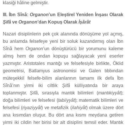
klasiği hâline gelmiştir.
III. İbn Sînâ:
Organon
’un Eleştirel Yeniden İnşası Olarak
Şifâ
ve
Organon
’dan Kopuş Olarak
İşârât
Nazari disiplinlerin pek çok alanında dönüşüme yol açmış,
bu anlamda felsefeye yeni bir soluk kazandırmış olan İbn
Sînâ hem
Organon
’un dönüştürücü bir yorumunu kaleme
almış hem de ondan kopuşu sağlayacak yeni eserler
yazmıştır. Aristotales mantığı ve felsefesiyle birlikte, Öklid
geometrisi, Batlamyus astronomisi ve Galen tıbbından
müteşekkil felsefe-bilim alanlarının tamamı ilk defa İbn
Sînâ’nın yirmi iki ciltlik
Şifâ
külliyatında bir araya
toplanmıştır.
Şifâ
, sırasıyla mantık bilimleri (
mantıkiyyât
);
doğa bilimleri ve felsefesi (
tabiiyyât
); matematik bilimleri ve
felsefesi (
riyaziyyât
) ve metafizik (
ilahiyât
) olmak üzere dört
ana kısımdan oluşur. Bu dört ana kısmı meydana getiren
yirmi iki cildin her birisi bir alt disiplini temsil eder. Mantık