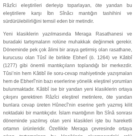
Râzîci eleştirileri derleyip toparlayan, öte yandan bu
eleştirilere karşı İbn Sînâcı mantığın tashihini ve
sürdürülebilirliğini temsil eden bir metindir.
Yeni klasiklerin yazılmasında Meraga Rasathanesi ve
buradaki tartışmaların rolüne muhakkak değinmek gerekir.
Döneminde pek çok âlimi bir araya getirmiş olan rasathane,
kurucusu olan Tûsî ile birlikte Ebherî (ö. 1264) ve Kâtibî
(1277) gibi önemli mantıkçıların toplandığı bir merkezdir.
Tûsi’nin hem Kâtibî ile soru-cevap mahiyetinde yazışmaları
hem de Ebherî’nin bazı eserlerine yönelik eleştirel yorumları
bulunmaktadır. Kâtibî ise bir yandan yeni klasiklerin ortaya
çıkışını gerektiren Râzîci eleştirel metinlere, öte yandan
bunlara cevap üreten Hûnecî’nin eserine şerh yazmış kilit
noktadaki bir mantıkçıdır. İslam mantığının İbn Sînâ sonrası
döneminde yazılmış olan yeni klasikleri işte bu hareketli
ortamın ürünleridir. Özellikle Meraga çevresinde ortaya