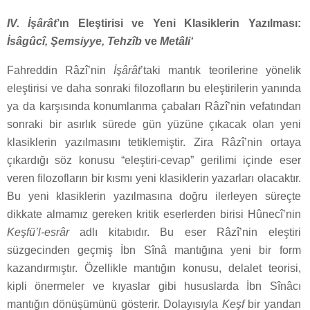
IV. İşârât
’ın Eleştirisi ve Yeni Klasiklerin Yazılması:
İsâgûcî, Şemsiyye, Tehzîb
ve
Metâli‘
Fahreddin Râzî’nin
İşârât
’taki mantık teorilerine yönelik
eleştirisi ve daha sonraki filozofların bu eleştirilerin yanında
ya da karşısında konumlanma çabaları Râzî’nin vefatından
sonraki bir asırlık sürede gün yüzüne çıkacak olan yeni
klasiklerin yazılmasını tetiklemiştir. Zira Râzî’nin ortaya
çıkardığı söz konusu “eleştiri-cevap” gerilimi içinde eser
veren filozofların bir kısmı yeni klasiklerin yazarları olacaktır.
Bu yeni klasiklerin yazılmasına doğru ilerleyen süreçte
dikkate almamız gereken kritik eserlerden birisi Hûnecî’nin
Keşfü’l-esrâr
adlı kitabıdır. Bu eser Râzî’nin eleştiri
süzgecinden geçmiş İbn Sînâ mantığına yeni bir form
kazandırmıştır. Özellikle mantığın konusu, delalet teorisi,
kipli önermeler ve kıyaslar gibi hususlarda İbn Sînâcı
mantığın dönüşümünü gösterir. Dolayısıyla
Keşf
bir yandan