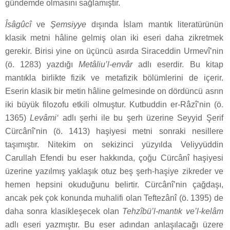
gündemde olmasını sağlamıştır.
Îsâgûcî
ve
Şemsiyye
dışında İslam mantık literatürünün
klasik metni hâline gelmiş olan iki eseri daha zikretmek
gerekir. Birisi yine on üçüncü asırda Siraceddin Urmevî’nin
(ö. 1283) yazdığı
Metâliu’l-envâr
adlı eserdir. Bu kitap
mantıkla birlikte fizik ve metafizik bölümlerini de içerir.
Eserin klasik bir metin hâline gelmesinde on dördüncü asrın
iki büyük filozofu etkili olmuştur. Kutbuddin er-Râzî’nin (ö.
1365)
Levâmi‘
adlı şerhi ile bu şerh üzerine Seyyid Şerif
Cürcânî’nin (ö. 1413) haşiyesi metni sonraki nesillere
taşımıştır. Nitekim on sekizinci yüzyılda Veliyyüddin
Carullah Efendi bu eser hakkında, çoğu Cürcânî haşiyesi
üzerine yazılmış yaklaşık otuz beş şerh-haşiye zikreder ve
hemen hepsini okuduğunu belirtir. Cürcânî’nin çağdaşı,
ancak pek çok konunda muhalifi olan Teftezânî (ö. 1395) de
daha sonra klasikleşecek olan
Tehzîbü’l-mantık ve’l-kelâm
adlı eseri yazmıştır. Bu eser adından anlaşılacağı üzere