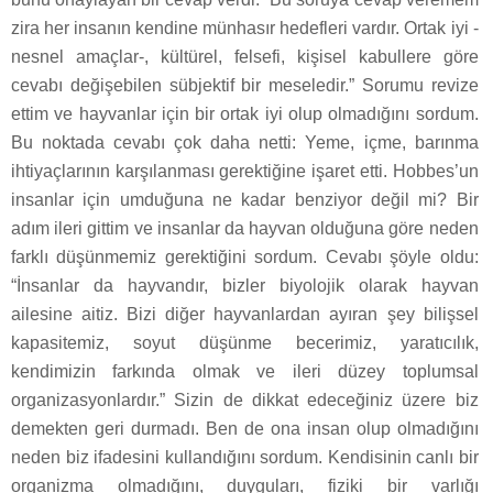
zira her insanın kendine münhasır hedefleri vardır. Ortak iyi -
nesnel amaçlar-, kültürel, felsefi, kişisel kabullere göre
cevabı değişebilen sübjektif bir meseledir.” Sorumu revize
ettim ve hayvanlar için bir ortak iyi olup olmadığını sordum.
Bu noktada cevabı çok daha netti: Yeme, içme, barınma
ihtiyaçlarının karşılanması gerektiğine işaret etti. Hobbes’un
insanlar için umduğuna ne kadar benziyor değil mi? Bir
adım ileri gittim ve insanlar da hayvan olduğuna göre neden
farklı düşünmemiz gerektiğini sordum. Cevabı şöyle oldu:
“İnsanlar da hayvandır, bizler biyolojik olarak hayvan
ailesine aitiz. Bizi diğer hayvanlardan ayıran şey bilişsel
kapasitemiz, soyut düşünme becerimiz, yaratıcılık,
kendimizin farkında olmak ve ileri düzey toplumsal
organizasyonlardır.” Sizin de dikkat edeceğiniz üzere biz
demekten geri durmadı. Ben de ona insan olup olmadığını
neden biz ifadesini kullandığını sordum. Kendisinin canlı bir
organizma olmadığını, duyguları, fiziki bir varlığı