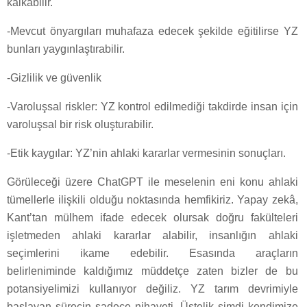
kalkabilir.
-Mevcut önyargıları muhafaza edecek şekilde eğitilirse YZ
bunları yaygınlaştırabilir.
-Gizlilik ve güvenlik
-Varoluşsal riskler: YZ kontrol edilmediği takdirde insan için
varoluşsal bir risk oluşturabilir.
-Etik kaygılar: YZ’nin ahlaki kararlar vermesinin sonuçları.
Görüleceği üzere ChatGPT ile meselenin eni konu ahlaki
tümellerle ilişkili olduğu noktasında hemfikiriz. Yapay zekâ,
Kant’tan mülhem ifade edecek olursak doğru fakülteleri
işletmeden ahlaki kararlar alabilir, insanlığın ahlaki
seçimlerini ikame edebilir. Esasında araçların
belirleniminde kaldığımız müddetçe zaten bizler de bu
potansiyelimizi kullanıyor değiliz. YZ tarım devrimiyle
başlayan sürecin sadece nihayeti. Üstelik şimdi kendimize