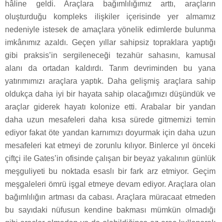
hâline geldi. Araçlara bağımlılığımız arttı, araçların
oluşturduğu kompleks ilişkiler içerisinde yer almamız
nedeniyle istesek de amaçlara yönelik edimlerde bulunma
imkânımız azaldı. Geçen yıllar sahipsiz topraklara yaptığı
gibi praksis’in sergileneceği tezahür sahasını, kamusal
alanı da ortadan kaldırdı. Tarım devriminden bu yana
yatırımımızı araçlara yaptık. Daha gelişmiş araçlara sahip
oldukça daha iyi bir hayata sahip olacağımızı düşündük ve
araçlar giderek hayatı kolonize etti. Arabalar bir yandan
daha uzun mesafeleri daha kısa sürede gitmemizi temin
ediyor fakat öte yandan karnımızı doyurmak için daha uzun
mesafeleri kat etmeyi de zorunlu kılıyor. Binlerce yıl önceki
çiftçi ile Gates’in ofisinde çalışan bir beyaz yakalının günlük
meşguliyeti bu noktada esaslı bir fark arz etmiyor. Geçim
meşgaleleri ömrü işgal etmeye devam ediyor. Araçlara olan
bağımlılığın artması da cabası. Araçlara müracaat etmeden
bu sayıdaki nüfusun kendine bakması mümkün olmadığı