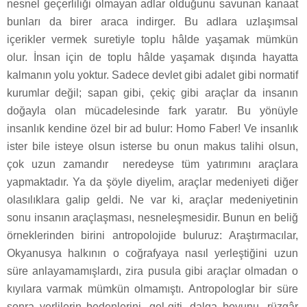
nesnel geçerliliği olmayan adlar olduğunu savunan kanaat
bunları da birer araca indirger. Bu adlara uzlaşımsal
içerikler vermek suretiyle toplu hâlde yaşamak mümkün
olur. İnsan için de toplu hâlde yaşamak dışında hayatta
kalmanın yolu yoktur. Sadece devlet gibi adalet gibi normatif
kurumlar değil; sapan gibi, çekiç gibi araçlar da insanın
doğayla olan mücadelesinde fark yaratır. Bu yönüyle
insanlık kendine özel bir ad bulur: Homo Faber! Ve insanlık
ister bile isteye olsun isterse bu onun makus talihi olsun,
çok uzun zamandır neredeyse tüm yatırımını araçlara
yapmaktadır. Ya da şöyle diyelim, araçlar medeniyeti diğer
olasılıklara galip geldi. Ne var ki, araçlar medeniyetinin
sonu insanın araçlaşması, nesneleşmesidir. Bunun en beliğ
örneklerinden birini antropolojide buluruz: Araştırmacılar,
Okyanusya halkının o coğrafyaya nasıl yerleştiğini uzun
süre anlayamamışlardı, zira pusula gibi araçlar olmadan o
kıyılara varmak mümkün olmamıştı. Antropologlar bir süre
sonra yerlilerin bedenlerini, gel-giti, dalga boyunu, rüzgâr