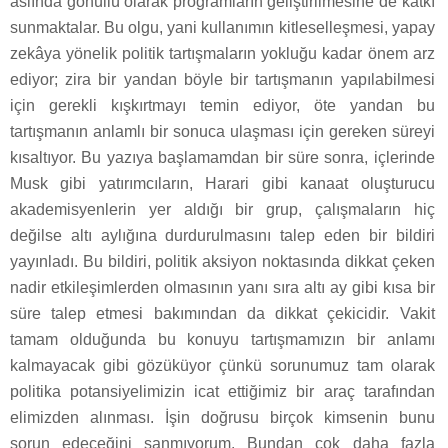
aslında gönüllü olarak programların geliştirilmesine de katkı
sunmaktalar. Bu olgu, yani kullanımın kitleselleşmesi, yapay
zekâya yönelik politik tartışmaların yokluğu kadar önem arz
ediyor; zira bir yandan böyle bir tartışmanın yapılabilmesi
için gerekli kışkırtmayı temin ediyor, öte yandan bu
tartışmanın anlamlı bir sonuca ulaşması için gereken süreyi
kısaltıyor. Bu yazıya başlamamdan bir süre sonra, içlerinde
Musk gibi yatırımcıların, Harari gibi kanaat oluşturucu
akademisyenlerin yer aldığı bir grup, çalışmaların hiç
değilse altı aylığına durdurulmasını talep eden bir bildiri
yayınladı. Bu bildiri, politik aksiyon noktasında dikkat çeken
nadir etkileşimlerden olmasının yanı sıra altı ay gibi kısa bir
süre talep etmesi bakımından da dikkat çekicidir. Vakit
tamam olduğunda bu konuyu tartışmamızın bir anlamı
kalmayacak gibi gözüküyor çünkü sorunumuz tam olarak
politika potansiyelimizin icat ettiğimiz bir araç tarafından
elimizden alınması. İşin doğrusu birçok kimsenin bunu
sorun edeceğini sanmıyorum. Bundan çok daha fazla