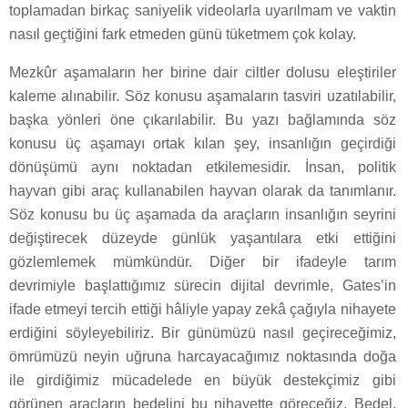
toplamadan birkaç saniyelik videolarla uyarılmam ve vaktin
nasıl geçtiğini fark etmeden günü tüketmem çok kolay.
Mezkûr aşamaların her birine dair ciltler dolusu eleştiriler
kaleme alınabilir. Söz konusu aşamaların tasviri uzatılabilir,
başka yönleri öne çıkarılabilir. Bu yazı bağlamında söz
konusu üç aşamayı ortak kılan şey, insanlığın geçirdiği
dönüşümü aynı noktadan etkilemesidir. İnsan, politik
hayvan gibi araç kullanabilen hayvan olarak da tanımlanır.
Söz konusu bu üç aşamada da araçların insanlığın seyrini
değiştirecek düzeyde günlük yaşantılara etki ettiğini
gözlemlemek mümkündür. Diğer bir ifadeyle tarım
devrimiyle başlattığımız sürecin dijital devrimle, Gates’in
ifade etmeyi tercih ettiği hâliyle yapay zekâ çağıyla nihayete
erdiğini söyleyebiliriz. Bir günümüzü nasıl geçireceğimiz,
ömrümüzü neyin uğruna harcayacağımız noktasında doğa
ile girdiğimiz mücadelede en büyük destekçimiz gibi
görünen araçların bedelini bu nihayette göreceğiz. Bedel,