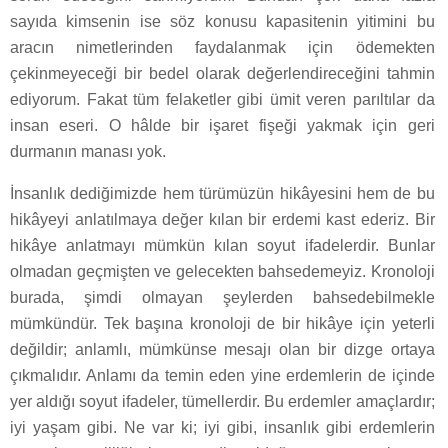
sayıda kimsenin ise söz konusu kapasitenin yitimini bu
aracın nimetlerinden faydalanmak için ödemekten
çekinmeyeceği bir bedel olarak değerlendireceğini tahmin
ediyorum. Fakat tüm felaketler gibi ümit veren parıltılar da
insan eseri. O hâlde bir işaret fişeği yakmak için geri
durmanın manası yok.
İnsanlık dediğimizde hem türümüzün hikâyesini hem de bu
hikâyeyi anlatılmaya değer kılan bir erdemi kast ederiz. Bir
hikâye anlatmayı mümkün kılan soyut ifadelerdir. Bunlar
olmadan geçmişten ve gelecekten bahsedemeyiz. Kronoloji
burada, şimdi olmayan şeylerden bahsedebilmekle
mümkündür. Tek başına kronoloji de bir hikâye için yeterli
değildir; anlamlı, mümkünse mesajı olan bir dizge ortaya
çıkmalıdır. Anlamı da temin eden yine erdemlerin de içinde
yer aldığı soyut ifadeler, tümellerdir. Bu erdemler amaçlardır;
iyi yaşam gibi. Ne var ki; iyi gibi, insanlık gibi erdemlerin