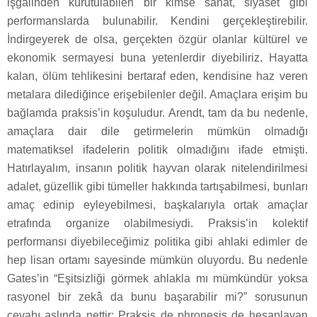
işgalinden kurutulabilen bir kimse sanat, siyaset gibi
performanslarda bulunabilir. Kendini gerçekleştirebilir.
İndirgeyerek de olsa, gerçekten özgür olanlar kültürel ve
ekonomik sermayesi buna yetenlerdir diyebiliriz. Hayatta
kalan, ölüm tehlikesini bertaraf eden, kendisine haz veren
metalara dilediğince erişebilenler değil. Amaçlara erişim bu
bağlamda praksis’in koşuludur. Arendt, tam da bu nedenle,
amaçlara dair dile getirmelerin mümkün olmadığı
matematiksel ifadelerin politik olmadığını ifade etmişti.
Hatırlayalım, insanın politik hayvan olarak nitelendirilmesi
adalet, güzellik gibi tümeller hakkında tartışabilmesi, bunları
amaç edinip eyleyebilmesi, başkalarıyla ortak amaçlar
etrafında organize olabilmesiydi. Praksis’in kolektif
performansı diyebileceğimiz politika gibi ahlaki edimler de
hep lisan ortamı sayesinde mümkün oluyordu. Bu nedenle
Gates’in “Eşitsizliği görmek ahlakla mı mümkündür yoksa
rasyonel bir zekâ da bunu başarabilir mi?” sorusunun
cevabı aslında nettir: Praksis de phronesis de hesaplayan