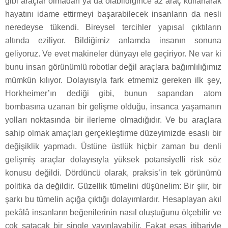
gibi araçlar olmadan ya da olabildiğince az araç kullanarak
hayatını idame ettirmeyi başarabilecek insanların da nesli
neredeyse tükendi. Bireysel tercihler yapısal çıktıların
altında eziliyor. Bildiğimiz anlamda insanın sonuna
geliyoruz. Ve evet makineler dünyayı ele geçiriyor. Ne var ki
bunu insan görünümlü robotlar değil araçlara bağımlılığımız
mümkün kılıyor. Dolayısıyla fark etmemiz gereken ilk şey,
Horkheimer’ın dediği gibi, bunun sapandan atom
bombasına uzanan bir gelişme olduğu, insanca yaşamanın
yolları noktasında bir ilerleme olmadığıdır. Ve bu araçlara
sahip olmak amaçları gerçekleştirme düzeyimizde esaslı bir
değişiklik yapmadı. Üstüne üstlük hiçbir zaman bu denli
gelişmiş araçlar dolayısıyla yüksek potansiyelli risk söz
konusu değildi. Dördüncü olarak, praksis’in tek görünümü
politika da değildir. Güzellik tümelini düşünelim: Bir şiir, bir
şarkı bu tümelin açığa çıktığı dolayımlardır. Hesaplayan akıl
pekâlâ insanların beğenilerinin nasıl oluştuğunu ölçebilir ve
çok satacak bir single yayınlayabilir. Fakat esas itibariyle