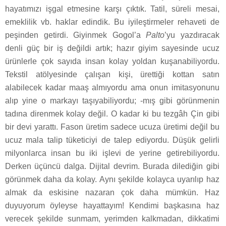
hayatımızı işgal etmesine karşı çıktık. Tatil, süreli mesai,
emeklilik vb. haklar edindik. Bu iyileştirmeler rehaveti de
peşinden getirdi. Giyinmek Gogol’a
Palto
’yu yazdıracak
denli güç bir iş değildi artık; hazır giyim sayesinde ucuz
ürünlerle çok sayıda insan kolay yoldan kuşanabiliyordu.
Tekstil atölyesinde çalışan kişi, ürettiği kottan satın
alabilecek kadar maaş almıyordu ama onun imitasyonunu
alıp yine o markayı taşıyabiliyordu; -mış gibi görünmenin
tadına direnmek kolay değil. O kadar ki bu tezgâh Çin gibi
bir devi yarattı. Fason üretim sadece ucuza üretimi değil bu
ucuz mala talip tüketiciyi de talep ediyordu. Düşük gelirli
milyonlarca insan bu iki işlevi de yerine getirebiliyordu.
Derken üçüncü dalga. Dijital devrim. Burada dilediğin gibi
görünmek daha da kolay. Aynı şekilde kolayca uyarılıp haz
almak da eskisine nazaran çok daha mümkün. Haz
duyuyorum öyleyse hayattayım! Kendimi başkasına haz
verecek şekilde sunmam, yerimden kalkmadan, dikkatimi