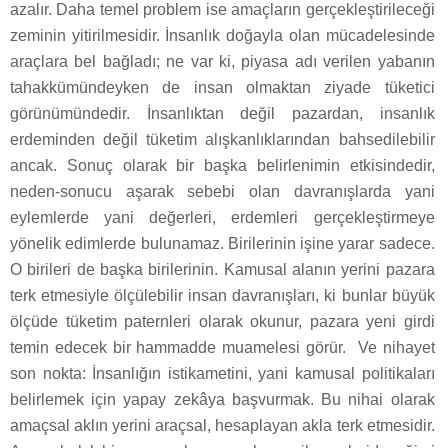
azalır. Daha temel problem ise amaçların gerçekleştirileceği
zeminin yitirilmesidir. İnsanlık doğayla olan mücadelesinde
araçlara bel bağladı; ne var ki, piyasa adı verilen yabanın
tahakkümündeyken de insan olmaktan ziyade tüketici
görünümündedir. İnsanlıktan değil pazardan, insanlık
erdeminden değil tüketim alışkanlıklarından bahsedilebilir
ancak. Sonuç olarak bir başka belirlenimin etkisindedir,
neden-sonucu aşarak sebebi olan davranışlarda yani
eylemlerde yani değerleri, erdemleri gerçekleştirmeye
yönelik edimlerde bulunamaz. Birilerinin işine yarar sadece.
O birileri de başka birilerinin. Kamusal alanın yerini pazara
terk etmesiyle ölçülebilir insan davranışları, ki bunlar büyük
ölçüde tüketim paternleri olarak okunur, pazara yeni girdi
temin edecek bir hammadde muamelesi görür. Ve nihayet
son nokta: İnsanlığın istikametini, yani kamusal politikaları
belirlemek için yapay zekâya başvurmak. Bu nihai olarak
amaçsal aklın yerini araçsal, hesaplayan akla terk etmesidir.