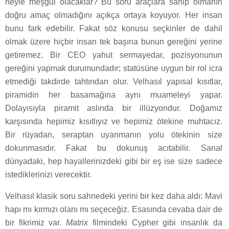
neyle meşgul olacaklar? Bu soru araçlara sahip olmanın
doğru amaç olmadığını açıkça ortaya koyuyor. Her insan
bunu fark edebilir. Fakat söz konusu seçkinler de dahil
olmak üzere hiçbir insan tek başına bunun gereğini yerine
getiremez. Bir CEO yahut sermayedar, pozisyonunun
gereğini yapmak durumundadır; statüsüne uygun bir rol icra
etmediği takdirde tahtından olur. Velhasıl yapısal kısıtlar,
piramidin her basamağına aynı muameleyi yapar.
Dolayısıyla piramit aslında bir illüzyondur. Doğamız
karşısında hepimiz kısıtlıyız ve hepimiz ötekine muhtacız.
Bir rüyadan, seraptan uyanmanın yolu ötekinin size
dokunmasıdır. Fakat bu dokunuş acıtabilir. Sanal
dünyadaki, hep hayallerinizdeki gibi bir eş ise size sadece
istediklerinizi verecektir.
Velhasıl klasik soru sahnedeki yerini bir kez daha aldı: Mavi
hapı mı kırmızı olanı mı seçeceğiz. Esasında cevaba dair de
bir fikrimiz var.
Matrix
filmindeki Cypher gibi insanlık da