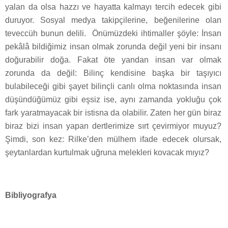
yalan da olsa hazzı ve hayatta kalmayı tercih edecek gibi
duruyor. Sosyal medya takipçilerine, beğenilerine olan
teveccüh bunun delili. Önümüzdeki ihtimaller şöyle: İnsan
pekâlâ bildiğimiz insan olmak zorunda değil yeni bir insanı
doğurabilir doğa. Fakat öte yandan insan var olmak
zorunda da değil: Bilinç kendisine başka bir taşıyıcı
bulabileceği gibi şayet bilinçli canlı olma noktasında insan
düşündüğümüz gibi eşsiz ise, aynı zamanda yokluğu çok
fark yaratmayacak bir istisna da olabilir. Zaten her gün biraz
biraz bizi insan yapan dertlerimize sırt çevirmiyor muyuz?
Şimdi, son kez: Rilke’den mülhem ifade edecek olursak,
şeytanlardan kurtulmak uğruna melekleri kovacak mıyız?
Bibliyografya