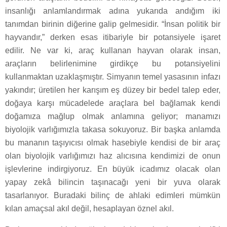
insanlığı anlamlandırmak adına yukarıda andığım iki
tanımdan birinin diğerine galip gelmesidir. “İnsan politik bir
hayvandır,” derken esas itibariyle bir potansiyele işaret
edilir. Ne var ki, araç kullanan hayvan olarak insan,
araçların belirlenimine girdikçe bu potansiyelini
kullanmaktan uzaklaşmıştır. Simyanın temel yasasının infazı
yakındır; üretilen her karışım eş düzey bir bedel talep eder,
doğaya karşı mücadelede araçlara bel bağlamak kendi
doğamıza mağlup olmak anlamına geliyor; manamızı
biyolojik varlığımızla takasa sokuyoruz. Bir başka anlamda
bu mananın taşıyıcısı olmak hasebiyle kendisi de bir araç
olan biyolojik varlığımızı haz alıcısına kendimizi de onun
işlevlerine indirgiyoruz. En büyük icadımız olacak olan
yapay zekâ bilincin taşınacağı yeni bir yuva olarak
tasarlanıyor. Buradaki bilinç de ahlaki edimleri mümkün
kılan amaçsal akıl değil, hesaplayan öznel akıl.