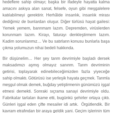
hedeflere sahip olmayı; başka bir ifadeyle hayatta kalma
amacını askıya alan sanat, felsefe, oyun gibi meşgalelere
katılabilmeyi gerektirir. Herhâlde insanlık, insanlık mirası
dediğimiz de bunlardan oluşur. Diğer türlüsü hayat gailesi:
Yemek yemem, barınmam lazım. Depremden, virüslerden
korunmam lazım. Kirayı, faturayı denkleştirmem lazım.
Kadim sorunlarımız… Ve bu satırların konusu bunlarla başa
çıkma yolumuzun nihai bedeli hakkında.
Bir düşünelim… Her şey tarım devrimiyle başladı dersek
maksadımızı aşmış olmayız sanırım. Tarım devriminin
getirisi, toplayarak edinebileceğimizden fazla yiyeceğe
sahip olmaktı. Götürüsü ise yerleşik hayata geçmek. Tarımla
meşgul olmak demek, buğday yetiştirmenin günümüzü işgal
etmesi demekti. Sonraki sıçrama sanayi devrimiyle oldu.
Fabrikalar tarlaları ikame etti, bugünkü şehirler ortaya çıktı.
Günleri işgal eden çifte mesailer idi artık. Örgütlendik. Bir
kavram etrafından bir araya geldik yani. Geçim işlerinin tüm