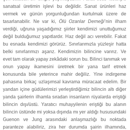
sanatsal üretimin işlevi bu değildir. Sanat ürünleri haz
vermek ve günün yorgunluğundan kurtulmak üzere de
tasarlanabilir. Ne var ki,
Ölü Ozanlar Derneği
’nin ilham
verdiği, uğruna yaşadığımız şiirler kendimizi unuttuğumuz
değil bulduğumuz yapıtlardır. Haz değil acı verebilir. Fakat
bu esnada kendimizi görürüz. Sınırlarımızla yüzleşir hatta
belki sınırlarımızı aşarız. Kendimizin bilincine varırız. Ve
evet tam olarak yapay zekâdaki sorun bu. Bilinci tanımak ve
onun yapay ikamesini üretmek bir yana tarif etmek
konusunda bile yeterince mahir değiliz. Yine indirgeme
pahasına birkaç uzlaşımsal kavrama müracaat edelim. Bir
yandan içine güdülerimizi yerleştirdiğimiz bilincin altı diğer
yanda şairlerin ilhamla sıradan insanların rüyalarda eriştiği
bilincin dışı/üstü. Yaratıcı muhayyilenin eriştiği bu alanın
bilincin üstünde mi yoksa dışında mı yer aldığı hususundaki
Guenon ve Jung arasındaki anlaşmazlığı bu noktada
paranteze alabiliriz, zira her durumda şairin ilhamında,