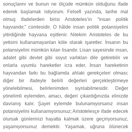
sonuçlarını ve bunun ne ölçüde mümkün olduğunu ifade
ederek başlamak istiyorum. Felsefi yazında, tarihe mal
olmuş ifadelerden birisi Aristoteles’in “insan politik
hayvandır,” cümlesidir. O hâlde insan politik potansiyelini
yitirdiğinde hayvana eşitlenir. Nitekim Aristoteles de bu
yetisini kullanamayanları köle olarak işaretler. İnsanın bu
potansiyelini mümkün kılan lisandır. Lisan sayesinde insan,
adalet gibi devlet gibi soyut varlıkları dile getirebilir ve
onlarla uyumlu hareketler icra eder. İnsan hareketinin
hayvandan farkı bu bağlamda ahlaki gerekçeleri olması;
diğer bir ifadeyle belirli değerleri gerçekleştirmeye
yönelebilmesi, belirlenimden sıyrılabilmesidir. Değer
yönelimli eylemden, amacı, değeri çıkardığınızda elinizde
davranış kalır. Şayet eylemde bulunamıyorsanız insan
potansiyelini kullanamıyorsunuz; Aristotelesçe ifade edecek
olursak günlerinizi hayatta kalmak üzere geçiriyorsunuz,
yaşamıyorsunuz demektir. Yaşamak, uğruna ölünecek