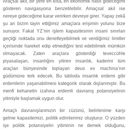
Araçsal akıl, bir yere en kısa, en ekonomik nasıl gideceğimi
gösteren navigasyona benzetilebilir. Amaçsal akıl ise
nereye gideceğime karar verirken devreye girer. Yapay zekâ
şu an bizim tayin ettiğimiz amaçlara erişimin yolunu bize
sunuyor. Fakat YZ’nin işlem kapasitesinin insani sınırları
geçtiği noktada onu denetleyebilmek ve verdiğimiz limitler
içerisinde hareket edip etmediğini test edebilmek mümkün
olmayacak. Zaten araçlara gösterdiği teveccühle
piyasalaşan, insanlığını yitiren insanlık, kaderini tüm
araçları bünyesinde toplayan deus ex machina’nın
güdümüne terk edecek. Bu tabloda insanlık erdemi gibi
erdemlerin yaşanabilmesi kategorik olarak dışlanmıştır. Bu
menfi kehanetin izahına erdemli davranış potansiyelinin
yitimiyle başlamak uygun olur.
Amaçlı davranışlarımızın bir cüzünü, belirlenime karşı
gelme kapasitemizi, politik edimlerimiz oluşturur. O yüzden
işe politik potansiyelin yitiminin ne demek olduğunu,