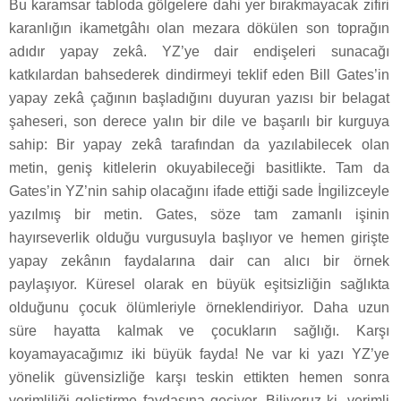
Bu karamsar tabloda gölgelere dahi yer bırakmayacak zifiri
karanlığın ikametgâhı olan mezara dökülen son toprağın
adıdır yapay zekâ. YZ’ye dair endişeleri sunacağı
katkılardan bahsederek dindirmeyi teklif eden Bill Gates’in
yapay zekâ çağının başladığını duyuran yazısı bir belagat
şaheseri, son derece yalın bir dile ve başarılı bir kurguya
sahip: Bir yapay zekâ tarafından da yazılabilecek olan
metin, geniş kitlelerin okuyabileceği basitlikte. Tam da
Gates’in YZ’nin sahip olacağını ifade ettiği sade İngilizceyle
yazılmış bir metin. Gates, söze tam zamanlı işinin
hayırseverlik olduğu vurgusuyla başlıyor ve hemen girişte
yapay zekânın faydalarına dair can alıcı bir örnek
paylaşıyor. Küresel olarak en büyük eşitsizliğin sağlıkta
olduğunu çocuk ölümleriyle örneklendiriyor. Daha uzun
süre hayatta kalmak ve çocukların sağlığı. Karşı
koyamayacağımız iki büyük fayda! Ne var ki yazı YZ’ye
yönelik güvensizliğe karşı teskin ettikten hemen sonra
verimliliği geliştirme faydasına geçiyor. Biliyoruz ki, verimli