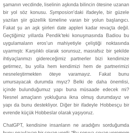
şamanın vecdinde, liselinin aşkında bilincin ötesine uzanan
bir yol söz konusu.
Symposion
’daki ifadeyle, bir güzele
yazılan şiir güzellik tümeline varan bir yolun başlangıcı.
Fakat şu an aşk şiirleri date appleri kadar revaçta değil.
Geçtiğimiz yıllarda Pendik’teki konuşmasında Badiou bu
uygulamaların eros’un mahiyetiyle çeliştiği noktasında
uyarmıştı: Karşılıklı olarak sorunsuz, masrafsız bir şekilde
ihtiyaçlarımızı gidereceğimiz partnerler bizi kendimize
getirmez, bu yolla hem kendimizi hem de partnerimizi
nesneleştirmekten öteye varamayız. Fakat bunu
umursayacak durumda mıyız? Belki de daha önemlisi,
içinde bulunduğumuz yapı buna müsaade edecek mi?
Nesnel amaçların yokluğuna ikna olmuş durumdayız ve
yapı da bunu destekliyor. Diğer bir ifadeyle Hobbesçu bir
evrende küçük Hobbeslar olarak yaşıyoruz.
ChatGPT, kendisine insanların ne aradığını sorduğumda
bunu onaylayan bir cevap verdi: “Bu soruya cevap veremem