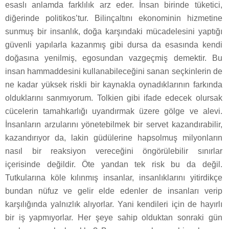
esaslı anlamda farklılık arz eder. İnsan birinde tüketici,
diğerinde politikos’tur. Bilinçaltını ekonominin hizmetine
sunmuş bir insanlık, doğa karşındaki mücadelesini yaptığı
güvenli yapılarla kazanmış gibi dursa da esasında kendi
doğasına yenilmiş, egosundan vazgeçmiş demektir. Bu
insan hammaddesini kullanabileceğini sanan seçkinlerin de
ne kadar yüksek riskli bir kaynakla oynadıklarının farkında
olduklarını sanmıyorum. Tolkien gibi ifade edecek olursak
cücelerin tamahkarlığı uyandırmak üzere gölge ve alevi.
İnsanların arzularını yönetebilmek bir servet kazandırabilir,
kazandırıyor da, lakin güdülerine hapsolmuş milyonların
nasıl bir reaksiyon vereceğini öngörülebilir sınırlar
içerisinde değildir. Öte yandan tek risk bu da değil.
Tutkularına köle kılınmış insanlar, insanlıklarını yitirdikçe
bundan nüfuz ve gelir elde edenler de insanları verip
karşılığında yalnızlık alıyorlar. Yani kendileri için de hayırlı
bir iş yapmıyorlar. Her şeye sahip olduktan sonraki gün