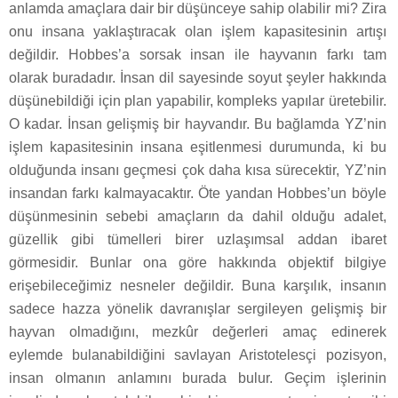
anlamda amaçlara dair bir düşünceye sahip olabilir mi? Zira
onu insana yaklaştıracak olan işlem kapasitesinin artışı
değildir. Hobbes’a sorsak insan ile hayvanın farkı tam
olarak buradadır. İnsan dil sayesinde soyut şeyler hakkında
düşünebildiği için plan yapabilir, kompleks yapılar üretebilir.
O kadar. İnsan gelişmiş bir hayvandır. Bu bağlamda YZ’nin
işlem kapasitesinin insana eşitlenmesi durumunda, ki bu
olduğunda insanı geçmesi çok daha kısa sürecektir, YZ’nin
insandan farkı kalmayacaktır. Öte yandan Hobbes’un böyle
düşünmesinin sebebi amaçların da dahil olduğu adalet,
güzellik gibi tümelleri birer uzlaşımsal addan ibaret
görmesidir. Bunlar ona göre hakkında objektif bilgiye
erişebileceğimiz nesneler değildir. Buna karşılık, insanın
sadece hazza yönelik davranışlar sergileyen gelişmiş bir
hayvan olmadığını, mezkûr değerleri amaç edinerek
eylemde bulanabildiğini savlayan Aristotelesçi pozisyon,
insan olmanın anlamını burada bulur. Geçim işlerinin