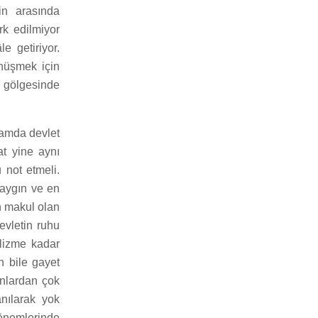
in arasında
rk edilmiyor
e getiriyor.
önüşmek için
 gölgesinde
lamda devlet
at yine aynı
 not etmeli.
yaygın ve en
n makul olan
evletin ruhu
lizme kadar
in bile gayet
nlardan çok
anılarak yok
dönemlerinde