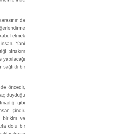
azarasının da
ğerlendirme
 kabul etmek
 insan. Yani
iği birtakım
e yapılacağı
sağlıklı bir
 de öncedir,
tiyaç duyduğu
lmadığı gibi
san içindir.
 birikim ve
rla dolu bir
yaklaşılması