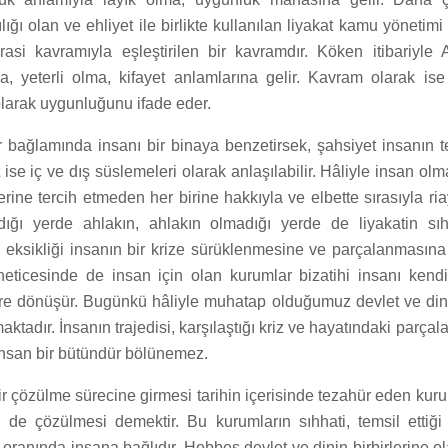
lığı olan ve ehliyet ile birlikte kullanılan liyakat kamu yöneti
krasi kavramıyla eşleştirilen bir kavramdır. Köken itibariyle
a, yeterli olma, kifayet anlamlarına gelir. Kavram olarak ise 
olarak uygunluğunu ifade eder.
er bağlamında insanı bir binaya benzetirsek, şahsiyet insanın t
t ise iç ve dış süslemeleri olarak anlaşılabilir. Hâliyle insan ol
erine tercih etmeden her birine hakkıyla ve elbette sırasıyla ria
dığı yerde ahlakın, ahlakın olmadığı yerde de liyakatin sıh
n eksikliği insanın bir krize sürüklenmesine ve parçalanmasına
ticesinde de insan için olan kurumlar bizatihi insanı kend
re dönüşür. Bugünkü hâliyle muhatap olduğumuz devlet ve di
ktadır. İnsanın trajedisi, karşılaştığı kriz ve hayatındaki parç
insan bir bütündür bölünemez.
ir çözülme sürecine girmesi tarihin içerisinde tezahür eden kuru
n de çözülmesi demektir. Bu kurumların sıhhati, temsil etti
ranında insana bağlıdır. Hobbes devlet ve dinin birbirlerine ol