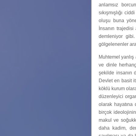
anlamsız borcu
sıkışmışlığı cidd
oluşu buna yönel
İnsanın trajedis
demleniyor gibi
gölgelenenler ar
Muhtemel yanlış 
ve dinle herhang
şekilde insanın 
Devlet en basit i
köklü kurum olar
düzenleyici orga
olarak hayatına
birçok ideolojini
makul ve soğukk
daha kadim, deri
sayılması ya da 