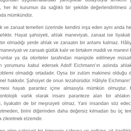
ı, her iki kurumun da sağlıklı bir şekilde değerlendirilmesi
ında mümkündür.
ak ve zanaat temelleri üzerinde kendini inşa eden aynı anda 
arlıktır. Hayat şahsiyeti, ahlak maneviyatı, zanaat ise liyakati
tın olmadığı yerde ahlak ve zanaatın bir anlamı kalmaz. Hâliy
aneviyatı ve zanaatı güdük kalır ve birtakım maddi ve manevi k
mlar ya da otoriteler tarafından manipüle edilmeye müsait 
in yorumunu kabul edersek Adolf Eichmann’ın aslında ahlak
oblemi olmadığı ortadadır. Oysa bir zulüm makinesi olduğu d
mel hakkıdır. Şahsiyet de onun tezahürüdür. Hâliyle Eichmann’
mesi hayatı parantez içine almasıyla mümkün olmuştur. 
 ontolojik varlık olarak insanı paranteze alan bir ahlakı
, liyakatin de bir meşruiyeti olmaz. Yani insandan söz edec
etmeden, birini diğerinden daha değersiz kılmadan bu üç te
a zikretmek elzemdir.
ne göre şahsiyet bir kimsenin şahsına ve nefsine ait özellikle