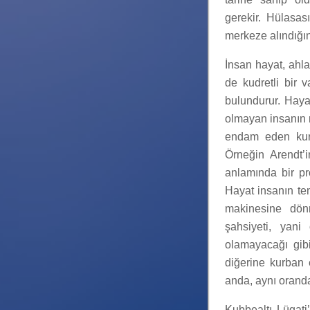
gerekir. Hülasas
merkeze alındığ
İnsan hayat, ahl
de kudretli bir v
bulundurur. Haya
olmayan insanın m
endam eden kuru
Örneğin Arendt’
anlamında bir pr
Hayat insanın te
makinesine dön
şahsiyeti, yani
olamayacağı gibi
diğerine kurban 
anda, aynı orand
Kubbealtı Lügati’