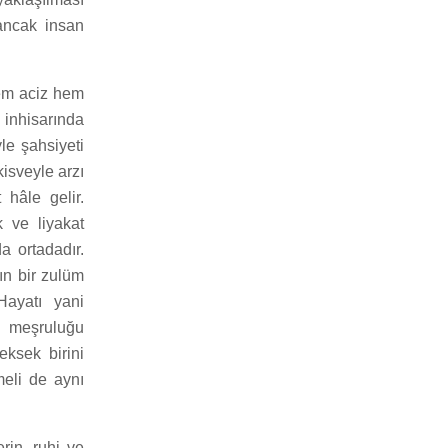
 ancak insan
hem aciz hem
 inhisarında
le şahsiyeti
isveyle arzı
hâle gelir.
 ve liyakat
a ortadadır.
ın bir zulüm
Hayatı yani
n meşruluğu
eksek birini
meli de aynı
rin, ruhi ve