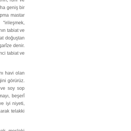
ha geniş bir
yapma mastar
“irileşmek,
ın tabiat ve
iat doğuştan
garîze denir.
nci tabiat ve
nı havi olan
ini görürüz.
e ve soy sop
mayı, beşerî
e iyi niyeti,
larak telakki
çok mesleki