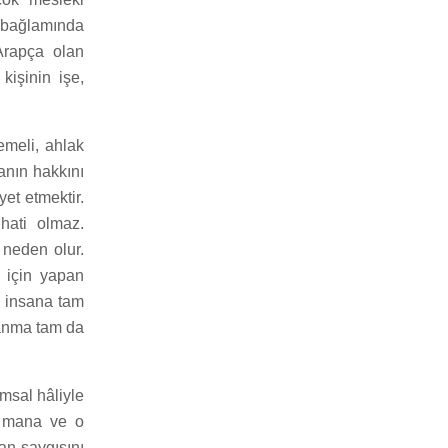
mi bağlamında
 Arapça olan
kişinin işe,
emeli, ahlak
manın hakkını
yet etmektir.
hati olmaz.
 neden olur.
i için yapan
n insana tam
alanma tam da
msal hâliyle
ği mana ve o
an saygısını