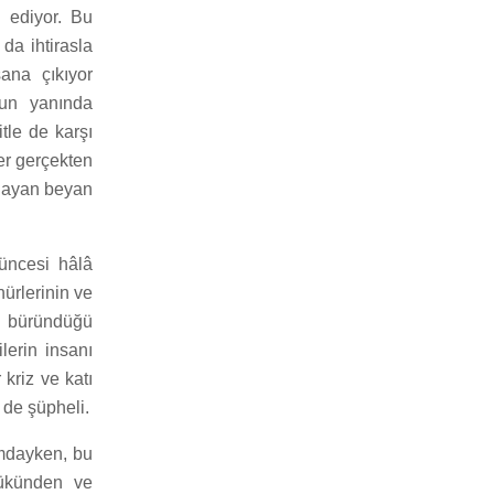
m ediyor. Bu
da ihtirasla
sana çıkıyor
mun yanında
itle de karşı
fer gerçekten
i ayan beyan
üncesi hâlâ
hürlerinin ve
ğe büründüğü
lerin insanı
kriz ve katı
 de şüpheli.
umdayken, bu
yükünden ve