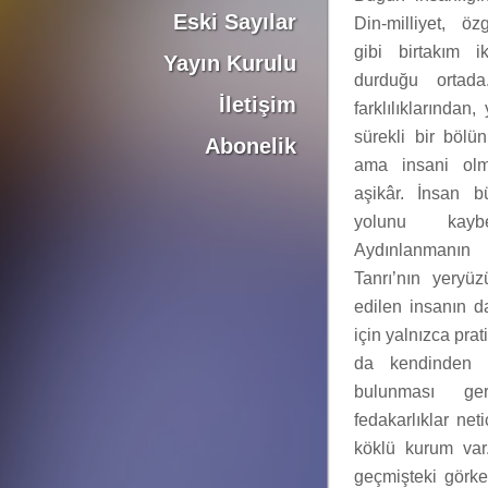
Eski Sayılar
Din-milliyet, öz
gibi birtakım ik
Yayın Kurulu
durduğu ortad
İletişim
farklılıklarından
sürekli bir bölü
Abonelik
ama insani olma
aşikâr. İnsan bü
yolunu kayb
Aydınlanmanın
Tanrı’nın yeryüz
edilen insanın 
için yalnızca prat
da kendinden fe
bulunması ge
fedakarlıklar ne
köklü kurum var.
geçmişteki görke