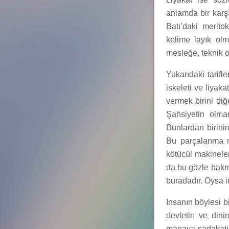
anlamda bir karşı
Batı’daki merito
kelime layık olm
mesleğe, teknik 
Yukarıdaki tarifl
iskeleti ve liyaka
vermek birini diğ
Şahsiyetin olma
Bunlardan birini
Bu parçalanma ne
kötücül makinele
da bu gözle bakma
buradadır. Oysa 
İnsanın böylesi b
devletin ve dini
manaya sadakati o