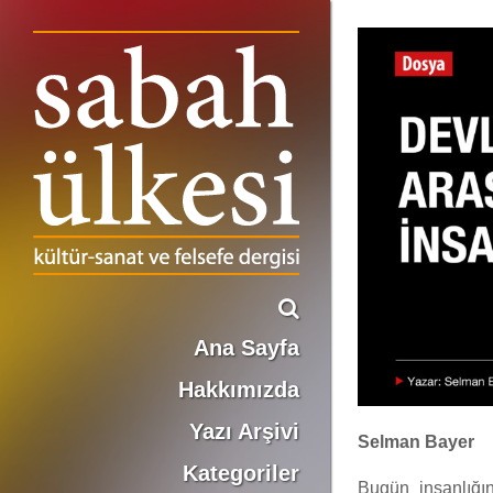
DEVLET VE DİN ARASINDA İNSAN
Ana Sayfa
Hakkımızda
Yazı Arşivi
Selman Bayer
Kategoriler
Bugün insanlığın