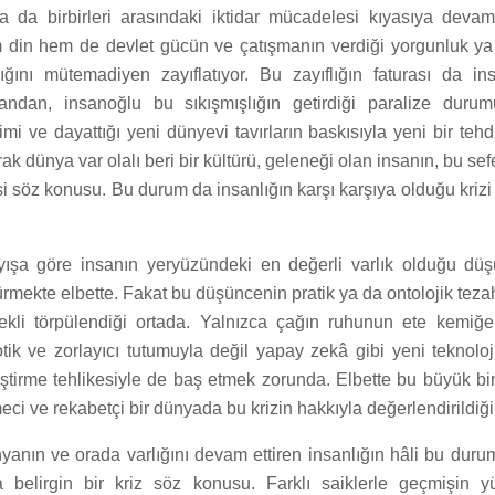
a da birbirleri arasındaki iktidar mücadelesi kıyasıya deva
in hem de devlet gücün ve çatışmanın verdiği yorgunluk ya 
ğını mütemadiyen zayıflatıyor. Bu zayıflığın faturası da in
yandan, insanoğlu bu sıkışmışlığın getirdiği paralize duru
imi ve dayattığı yeni dünyevi tavırların baskısıyla yeni bir tehd
rak dünya var olalı beri bir kültürü, geleneği olan insanın, bu se
i söz konusu. Bu durum da insanlığın karşı karşıya olduğu kriz
yışa göre insanın yeryüzündeki en değerli varlık olduğu düş
dürmekte elbette. Fakat bu düşüncenin pratik ya da ontolojik teza
rekli törpülendiği ortada. Yalnızca çağın ruhunun ete kemi
ik ve zorlayıcı tutumuyla değil yapay zekâ gibi yeni teknoloji
ştirme tehlikesiyle de baş etmek zorunda. Elbette bu büyük bir 
meci ve rekabetçi bir dünyada bu krizin hakkıyla değerlendirildiği
yanın ve orada varlığını devam ettiren insanlığın hâli bu dur
a belirgin bir kriz söz konusu. Farklı saiklerle geçmişin 