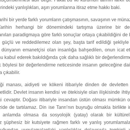
indeki yanlışlıkları, aşırı yorumlarına itiraz etme hakkı baki.
arihi bir yerde farklı yorumların çatışmasının, savaşının ve mün
 Tarihin herhangi bir dönemindeki tartışma üzerine bir de
nılan paradigmaya göre farklı sonuçlar ortaya çıkabildiğini de
 güçlü ve reddedilemez olan şey, başta tarif edildiği şekliyle
n dünyanın emanetçisi olan insanlığa bahşedilen, onun icat ett
u kabul ederek bakıldığında çok daha sağlıklı bir değerlendirm
böylesi bir değerlendirme neticesinde insanın geleceğine dair 
 çıkabilir.
tiği manası, aidiyeti ve kökeni itibariyle dinden de devletten
tlidir. Devlet insanın kendisi ve ötekisiyle olan ilişkisinde ih
ği cevaptır. Doğası itibariyle insandan üstün olması mümkün o
ide de tartılamaz. Din ise Tanrı’nın buyruğu olmakla birlikte in
y) anlamda olmasa da sosyolojik (yatay) olarak bir kültürel
iz şüphesiz bir kutsiyete rağmen farklı ve yanlış yorumlamala
uğundan uygulamalardaki yanlışlıklar dolayısıyla temkinli 