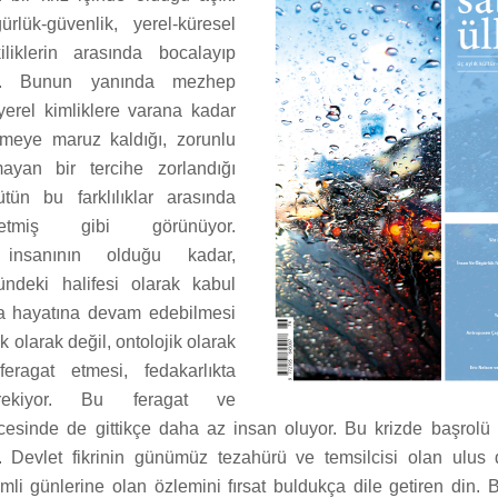
gürlük-güvenlik, yerel-küresel
iliklerin arasında bocalayıp
a. Bunun yanında mezhep
, yerel kimliklere varana kadar
nmeye maruz kaldığı, zorunlu
yan bir tercihe zorlandığı
tün bu farklılıklar arasında
etmiş gibi görünüyor.
 insanının olduğu kadar,
ündeki halifesi olarak kabul
da hayatına devam edebilmesi
ik olarak değil, ontolojik olarak
ragat etmesi, fedakarlıkta
rekiyor. Bu feragat ve
ticesinde de gittikçe daha az insan oluyor. Bu krizde başrolü 
 Devlet fikrinin günümüz tezahürü ve temsilcisi olan ulus d
mli günlerine olan özlemini fırsat buldukça dile getiren din. 