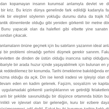
ndan kopamayan insanın kurumsal anlamıyla devlet ve d
i bir kriz. Bu krizin dünya genelinde fark edildiği kadarıyla fa
ik bir eleştirel söylemin yokluğu durumu daha da trajik hâl
i antik dönemlerde olduğu gibi yeniden görkemli bir metne d
. Bunu yapacak olan da halefleri gibi elbette yine sanatın
asından çıkacak.
anlamaların önüne geçmek için bu satırların yazarının ideal an
i bir problemi olmadığı şerhini düşmek gerekir sanırım. Fak
devletten de dinden de üstün olduğu inancına sahip olduğunu
tibariyle bir arada huzur içinde yaşayabilmek için bulunan en 
ak reddedilemez bir konumda. Tarihi örneklerine bakıldığında e
nizma olduğu da açık. Din ise kendi iradesi ve işleyişi olan d
 devam eden en kadim gelenek. Faşizm, sosyalizm ve kapita
n uygulamadaki görkemli yanlışlıklarının ve getirdiği felaketler
anlı bir şekilde savunulduğu bir düşünce ortamında bütün bu
nlikli ve işlevsel olan bir geleneğin, kuru bir ezbere day
küçümsenmesi adil değil. Fakat bu iki kurumun tarihin farklı 