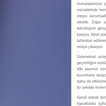
muhataplarıyla y
mücadelede hem d
meşru kurumsallı
elbette. Diğer 
teknolojinin geliş
karşıya. İdeal ola
tahtından edilmes
ortaya çıkarıyor.
Geleneksel anla
geçerliliğini sür
etki alanının sü
kurumların despot
daha da etkisizle
bir şekilde ilerle
Genel olarak dün
topraklarda dah