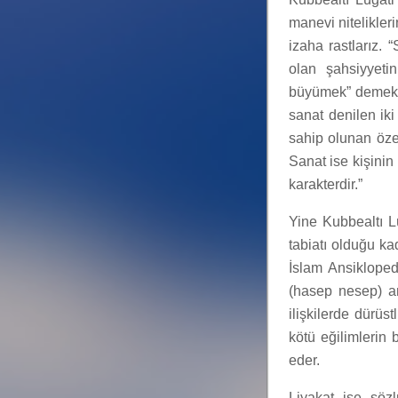
manevi nitelikle
izaha rastlarız. 
olan şahsiyyeti
büyümek” demektir
sanat denilen iki
sahip olunan özell
Sanat ise kişinin 
karakterdir.”
Yine Kubbealtı L
tabiatı olduğu ka
İslam Ansikloped
(hasep nesep) an
ilişkilerde dürüst
kötü eğilimlerin 
eder.
Liyakat ise söz