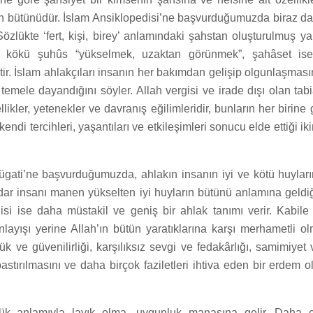
rin bütünüdür. İslam Ansiklopedisi’ne başvurduğumuzda biraz da
“Sözlükte ‘fert, kişi, birey’ anlamındaki şahstan oluşturulmuş 
n kökü şuhûs “yükselmek, uzaktan görünmek”, şahâset ise 
. İslam ahlakçıları insanın her bakımdan gelişip olgunlaşmasın
 temele dayandığını söyler. Allah vergisi ve irade dışı olan tab
ikler, yetenekler ve davranış eğilimleridir, bunların her birine 
kendi tercihleri, yaşantıları ve etkileşimleri sonucu elde ettiği iki
ügati’ne başvurduğumuzda, ahlakın insanın iyi ve kötü huyları
dar insanı manen yükselten iyi huyların bütünü anlamına geldiğ
isi ise daha müstakil ve geniş bir ahlak tanımı verir. Kabil
layışı yerine Allah’ın bütün yaratıklarına karşı merhametli ol
lük ve güvenilirliği, karşılıksız sevgi ve fedakârlığı, samimiyet v
bastırılmasını ve daha birçok faziletleri ihtiva eden bir erdem o
lük anlamıyla layık olma, uygunluk manasına gelir. Daha 