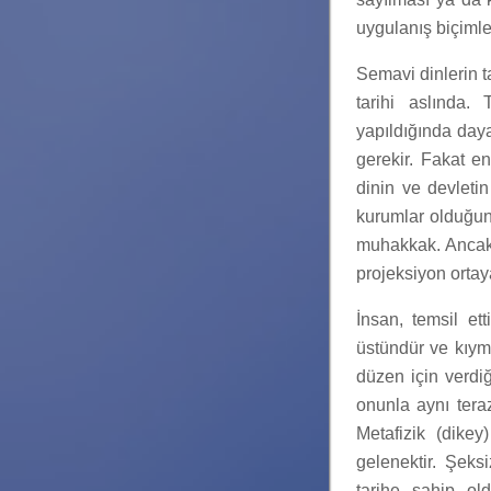
uygulanış biçimler
Semavi dinlerin t
tarihi aslında.
yapıldığında daya
gerekir. Fakat en
dinin ve devleti
kurumlar olduğun
muhakkak. Ancak 
projeksiyon ortaya
İnsan, temsil et
üstündür ve kıyme
düzen için verdi
onunla aynı teraz
Metafizik (dike
gelenektir. Şeks
tarihe sahip old