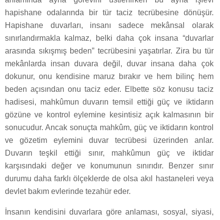
hapishane odalarında bir tür taciz tecrübesine dönüşür.
Hapishane duvarları, insanı sadece mekânsal olarak
sınırlandırmakla kalmaz, belki daha çok insana “duvarlar
arasında sıkışmış beden” tecrübesini yaşatırlar. Zira bu tür
mekânlarda insan duvara değil, duvar insana daha çok
dokunur, onu kendisine maruz bırakır ve hem bilinç hem
beden açısından onu taciz eder. Elbette söz konusu taciz
hadisesi, mahkûmun duvarın temsil ettiği güç ve iktidarın
gözüne ve kontrol eylemine kesintisiz açık kalmasının bir
sonucudur. Ancak sonuçta mahkûm, güç ve iktidarın kontrol
ve gözetim eylemini duvar tecrübesi üzerinden anlar.
Duvarın teşkil ettiği sınır, mahkûmun güç ve iktidar
karşısındaki değer ve konumunun sınırıdır. Benzer sınır
durumu daha farklı ölçeklerde de olsa akıl hastaneleri veya
devlet bakım evlerinde tezahür eder.
İnsanın kendisini duvarlara göre anlaması, sosyal, siyasi,