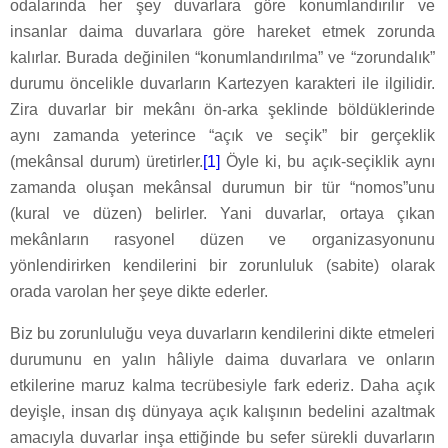
odalarında her şey duvarlara göre konumlandırılır ve
insanlar daima duvarlara göre hareket etmek zorunda
kalırlar. Burada değinilen “konumlandırılma” ve “zorundalık”
durumu öncelikle duvarların Kartezyen karakteri ile ilgilidir.
Zira duvarlar bir mekânı ön-arka şeklinde böldüklerinde
aynı zamanda yeterince “açık ve seçik” bir gerçeklik
(mekânsal durum) üretirler.
[1]
Öyle ki, bu açık-seçiklik aynı
zamanda oluşan mekânsal durumun bir tür “nomos”unu
(kural ve düzen) belirler. Yani duvarlar, ortaya çıkan
mekânların rasyonel düzen ve organizasyonunu
yönlendirirken kendilerini bir zorunluluk (sabite) olarak
orada varolan her şeye dikte ederler.
Biz bu zorunluluğu veya duvarların kendilerini dikte etmeleri
durumunu en yalın hâliyle daima duvarlara ve onların
etkilerine maruz kalma tecrübesiyle fark ederiz. Daha açık
deyişle, insan dış dünyaya açık kalışının bedelini azaltmak
amacıyla duvarlar inşa ettiğinde bu sefer sürekli duvarların