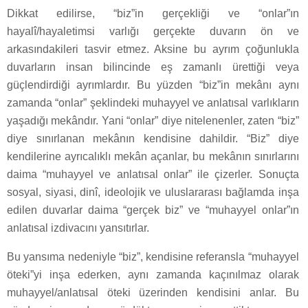
Dikkat edilirse, “biz”in gerçekliği ve “onlar”ın
hayalî/hayaletimsi varlığı gerçekte duvarın ön ve
arkasındakileri tasvir etmez. Aksine bu ayrım çoğunlukla
duvarların insan bilincinde eş zamanlı ürettiği veya
güçlendirdiği ayrımlardır. Bu yüzden “biz”in mekânı aynı
zamanda “onlar” şeklindeki muhayyel ve anlatısal varlıkların
yaşadığı mekândır. Yani “onlar” diye nitelenenler, zaten “biz”
diye sınırlanan mekânın kendisine dahildir. “Biz” diye
kendilerine ayrıcalıklı mekân açanlar, bu mekânın sınırlarını
daima “muhayyel ve anlatısal onlar” ile çizerler. Sonuçta
sosyal, siyasi, dinî, ideolojik ve uluslararası bağlamda inşa
edilen duvarlar daima “gerçek biz” ve “muhayyel onlar”ın
anlatısal izdivacını yansıtırlar.
Bu yansıma nedeniyle “biz”, kendisine referansla “muhayyel
öteki”yi inşa ederken, aynı zamanda kaçınılmaz olarak
muhayyel/anlatısal öteki üzerinden kendisini anlar. Bu