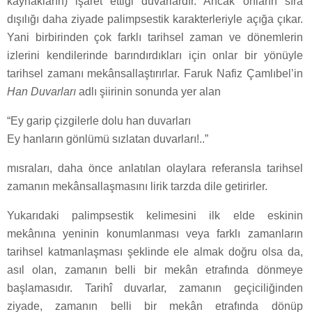
kaynakların) işaret ettiği duvarlardır. Ancak onların sıra
dışılığı daha ziyade palimpsestik karakterleriyle açığa çıkar.
Yani birbirinden çok farklı tarihsel zaman ve dönemlerin
izlerini kendilerinde barındırdıkları için onlar bir yönüyle
tarihsel zamanı mekânsallaştırırlar. Faruk Nafiz Çamlıbel’in
Han Duvarları
adlı şiirinin sonunda yer alan
“Ey garip çizgilerle dolu han duvarları
Ey hanların gönlümü sızlatan duvarları!..”
mısraları, daha önce anlatılan olaylara referansla tarihsel
zamanın mekânsallaşmasını lirik tarzda dile getirirler.
Yukarıdaki palimpsestik kelimesini ilk elde eskinin
mekânına yeninin konumlanması veya farklı zamanların
tarihsel katmanlaşması şeklinde ele almak doğru olsa da,
asıl olan, zamanın belli bir mekân etrafında dönmeye
başlamasıdır. Tarihî duvarlar, zamanın geçiciliğinden
ziyade, zamanın belli bir mekân etrafında dönüp