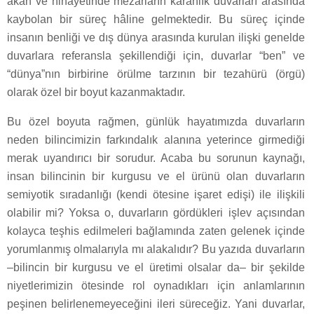
akan ve nihayetinde mezarların karanlık duvarları arasında
kaybolan bir süreç hâline gelmektedir. Bu süreç içinde
insanın benliği ve dış dünya arasında kurulan ilişki genelde
duvarlara referansla şekillendiği için, duvarlar “ben” ve
“dünya”nın birbirine örülme tarzının bir tezahürü (örgü)
olarak özel bir boyut kazanmaktadır.
Bu özel boyuta rağmen, günlük hayatımızda duvarların
neden bilincimizin farkındalık alanına yeterince girmediği
merak uyandırıcı bir sorudur. Acaba bu sorunun kaynağı,
insan bilincinin bir kurgusu ve el ürünü olan duvarların
semiyotik sıradanlığı (kendi ötesine işaret edişi) ile ilişkili
olabilir mi? Yoksa o, duvarların gördükleri işlev açısından
kolayca teşhis edilmeleri bağlamında zaten gelenek içinde
yorumlanmış olmalarıyla mı alakalıdır? Bu yazıda duvarların
–bilincin bir kurgusu ve el üretimi olsalar da– bir şekilde
niyetlerimizin ötesinde rol oynadıkları için anlamlarının
peşinen belirlenemeyeceğini ileri süreceğiz. Yani duvarlar,