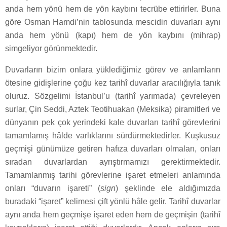
anda hem yönü hem de yön kaybını tecrübe ettirirler. Buna
göre Osman Hamdi’nin tablosunda mescidin duvarları aynı
anda hem yönü (kapı) hem de yön kaybını (mihrap)
simgeliyor görünmektedir.
Duvarların bizim onlara yüklediğimiz görev ve anlamların
ötesine gidişlerine çoğu kez tarihî duvarlar aracılığıyla tanık
oluruz. Sözgelimi İstanbul’u (tarihî yarımada) çevreleyen
surlar, Çin Seddi, Aztek Teotihuakan (Meksika) piramitleri ve
dünyanın pek çok yerindeki kale duvarları tarihî görevlerini
tamamlamış hâlde varlıklarını sürdürmektedirler. Kuşkusuz
geçmişi günümüze getiren hafıza duvarları olmaları, onları
sıradan duvarlardan ayrıştırmamızı gerektirmektedir.
Tamamlanmış tarihi görevlerine işaret etmeleri anlamında
onları “duvarın işareti” (
sign
) şeklinde ele aldığımızda
buradaki “işaret” kelimesi çift yönlü hâle gelir. Tarihî duvarlar
aynı anda hem geçmişe işaret eden hem de geçmişin (tarihî