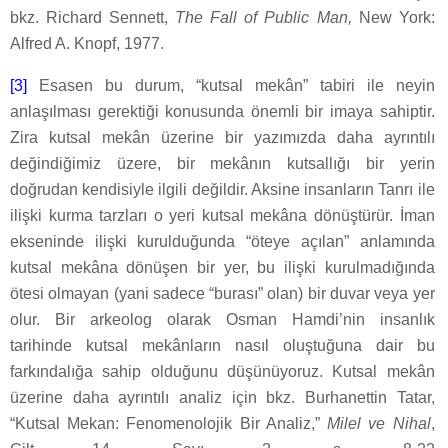
bkz. Richard Sennett,
The Fall of Public Man,
New York:
Alfred A. Knopf, 1977.
[3]
Esasen bu durum, “kutsal mekân” tabiri ile neyin
anlaşılması gerektiği konusunda önemli bir imaya sahiptir.
Zira kutsal mekân üzerine bir yazımızda daha ayrıntılı
değindiğimiz üzere, bir mekânın kutsallığı bir yerin
doğrudan kendisiyle ilgili değildir. Aksine insanların Tanrı ile
ilişki kurma tarzları o yeri kutsal mekâna dönüştürür. İman
ekseninde ilişki kurulduğunda “öteye açılan” anlamında
kutsal mekâna dönüşen bir yer, bu ilişki kurulmadığında
ötesi olmayan (yani sadece “burası” olan) bir duvar veya yer
olur. Bir arkeolog olarak Osman Hamdi’nin insanlık
tarihinde kutsal mekânların nasıl oluştuğuna dair bu
farkındalığa sahip olduğunu düşünüyoruz. Kutsal mekân
üzerine daha ayrıntılı analiz için bkz. Burhanettin Tatar,
“Kutsal Mekan: Fenomenolojik Bir Analiz,”
Milel ve Nihal
,