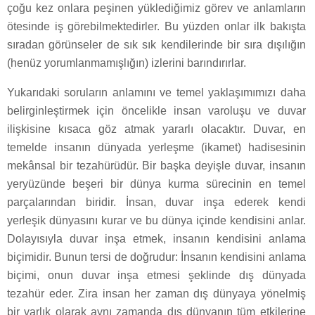
çoğu kez onlara peşinen yüklediğimiz görev ve anlamların
ötesinde iş görebilmektedirler. Bu yüzden onlar ilk bakışta
sıradan görünseler de sık sık kendilerinde bir sıra dışılığın
(henüz yorumlanmamışlığın) izlerini barındırırlar.
Yukarıdaki soruların anlamını ve temel yaklaşımımızı daha
belirginleştirmek için öncelikle insan varoluşu ve duvar
ilişkisine kısaca göz atmak yararlı olacaktır. Duvar, en
temelde insanın dünyada yerleşme (ikamet) hadisesinin
mekânsal bir tezahürüdür. Bir başka deyişle duvar, insanın
yeryüzünde beşeri bir dünya kurma sürecinin en temel
parçalarından biridir. İnsan, duvar inşa ederek kendi
yerleşik dünyasını kurar ve bu dünya içinde kendisini anlar.
Dolayısıyla duvar inşa etmek, insanın kendisini anlama
biçimidir. Bunun tersi de doğrudur: İnsanın kendisini anlama
biçimi, onun duvar inşa etmesi şeklinde dış dünyada
tezahür eder. Zira insan her zaman dış dünyaya yönelmiş
bir varlık olarak aynı zamanda dış dünyanın tüm etkilerine