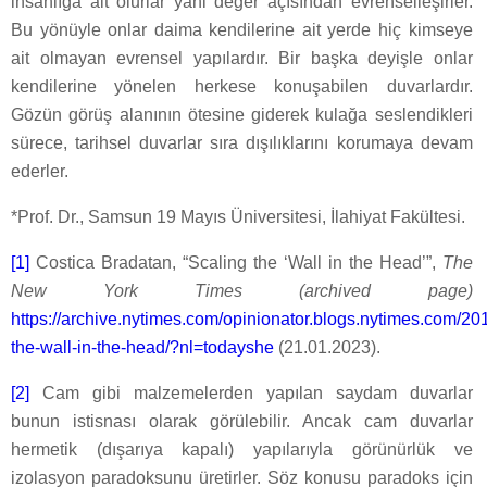
insanlığa ait olurlar yani değer açısından evrenselleşirler.
Bu yönüyle onlar daima kendilerine ait yerde hiç kimseye
ait olmayan evrensel yapılardır. Bir başka deyişle onlar
kendilerine yönelen herkese konuşabilen duvarlardır.
Gözün görüş alanının ötesine giderek kulağa seslendikleri
sürece, tarihsel duvarlar sıra dışılıklarını korumaya devam
ederler.
*Prof. Dr., Samsun 19 Mayıs Üniversitesi, İlahiyat Fakültesi.
[1]
Costica Bradatan, “Scaling the ‘Wall in the Head’”,
The
New York Times (archived page)
https://archive.nytimes.com/opinionator.blogs.nytimes.com/201
the-wall-in-the-head/?nl=todayshe
(21.01.2023).
[2]
Cam gibi malzemelerden yapılan saydam duvarlar
bunun istisnası olarak görülebilir. Ancak cam duvarlar
hermetik (dışarıya kapalı) yapılarıyla görünürlük ve
izolasyon paradoksunu üretirler. Söz konusu paradoks için