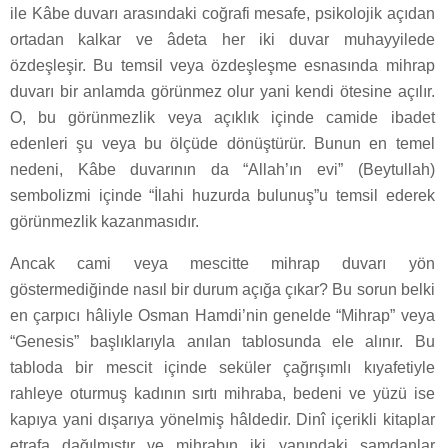
ile Kâbe duvarı arasındaki coğrafi mesafe, psikolojik açıdan
ortadan kalkar ve âdeta her iki duvar muhayyilede
özdeşleşir. Bu temsil veya özdeşleşme esnasında mihrap
duvarı bir anlamda görünmez olur yani kendi ötesine açılır.
O, bu görünmezlik veya açıklık içinde camide ibadet
edenleri şu veya bu ölçüde dönüştürür. Bunun en temel
nedeni, Kâbe duvarının da “Allah’ın evi” (Beytullah)
sembolizmi içinde “İlahi huzurda bulunuş”u temsil ederek
görünmezlik kazanmasıdır.
Ancak cami veya mescitte mihrap duvarı yön
göstermediğinde nasıl bir durum açığa çıkar? Bu sorun belki
en çarpıcı hâliyle Osman Hamdi’nin genelde “Mihrap” veya
“Genesis” başlıklarıyla anılan tablosunda ele alınır. Bu
tabloda bir mescit içinde seküler çağrışımlı kıyafetiyle
rahleye oturmuş kadının sırtı mihraba, bedeni ve yüzü ise
kapıya yani dışarıya yönelmiş hâldedir. Dinî içerikli kitaplar
etrafa dağılmıştır ve mihrabın iki yanındaki şamdanlar