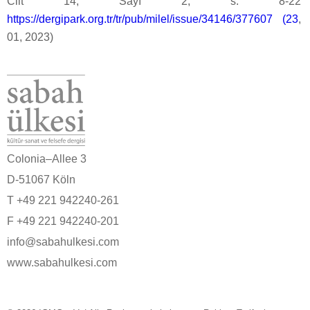
Cilt 14, Sayı 2, s. 8-22
https://dergipark.org.tr/tr/pub/milel/issue/34146/377607 (23
,
01, 2023)
Colonia–Allee 3
D-51067 Köln
T +49 221 942240-261
F +49 221 942240-201
info@sabahulkesi.com
www.sabahulkesi.com