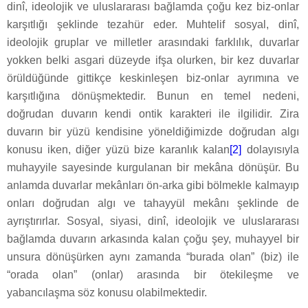
dinî, ideolojik ve uluslararası bağlamda çoğu kez biz-onlar
karşıtlığı şeklinde tezahür eder. Muhtelif sosyal, dinî,
ideolojik gruplar ve milletler arasındaki farklılık, duvarlar
yokken belki asgari düzeyde ifşa olurken, bir kez duvarlar
örüldüğünde gittikçe keskinleşen biz-onlar ayrımına ve
karşıtlığına dönüşmektedir. Bunun en temel nedeni,
doğrudan duvarın kendi ontik karakteri ile ilgilidir. Zira
duvarın bir yüzü kendisine yöneldiğimizde doğrudan algı
konusu iken, diğer yüzü bize karanlık kalan
[2]
dolayısıyla
muhayyile sayesinde kurgulanan bir mekâna dönüşür. Bu
anlamda duvarlar mekânları ön-arka gibi bölmekle kalmayıp
onları doğrudan algı ve tahayyül mekânı şeklinde de
ayrıştırırlar. Sosyal, siyasi, dinî, ideolojik ve uluslararası
bağlamda duvarın arkasında kalan çoğu şey, muhayyel bir
unsura dönüşürken aynı zamanda “burada olan” (biz) ile
“orada olan” (onlar) arasında bir ötekileşme ve
yabancılaşma söz konusu olabilmektedir.