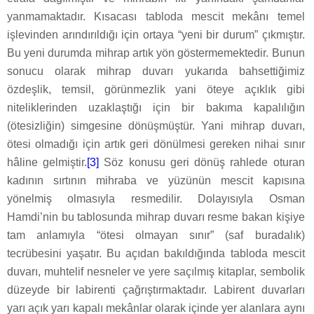
yanmamaktadır. Kısacası tabloda mescit mekânı temel
işlevinden arındırıldığı için ortaya “yeni bir durum” çıkmıştır.
Bu yeni durumda mihrap artık yön göstermemektedir. Bunun
sonucu olarak mihrap duvarı yukarıda bahsettiğimiz
özdeşlik, temsil, görünmezlik yani öteye açıklık gibi
niteliklerinden uzaklaştığı için bir bakıma kapalılığın
(ötesizliğin) simgesine dönüşmüştür. Yani mihrap duvarı,
ötesi olmadığı için artık geri dönülmesi gereken nihai sınır
hâline gelmiştir.
[3]
Söz konusu geri dönüş rahlede oturan
kadının sırtının mihraba ve yüzünün mescit kapısına
yönelmiş olmasıyla resmedilir. Dolayısıyla Osman
Hamdi’nin bu tablosunda mihrap duvarı resme bakan kişiye
tam anlamıyla “ötesi olmayan sınır” (saf buradalık)
tecrübesini yaşatır. Bu açıdan bakıldığında tabloda mescit
duvarı, muhtelif nesneler ve yere saçılmış kitaplar, sembolik
düzeyde bir labirenti çağrıştırmaktadır. Labirent duvarları
yarı açık yarı kapalı mekânlar olarak içinde yer alanlara aynı