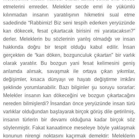
etmelerini emreder. Melekler secde emri ile yükümlü
kılınmadan insanın yaratılışının hikmetini sual etme
sadedinde “Rabbimiz! Biz seni tespih ederken yeryüzünde
kan dökecek, fesat çıkartacak birisini mi yaratacaksın?”
derler. Meleklerin bu sözlerinin yanlış olmadığı ve insan
hakkında doğru bir tespit olduğu kabul edilir. İnsan
gerçekten de “kan döken, bozgunculuk çıkartan” bir varlık
olarak yaratılır. Bu bozgun yani fesat kelimesini geniş
anlamda alırsak, savaşmak ile ortaya çıkan yıkımlar,
değişimler, kısaca dünyayı ve hayatı değiştirme imkânı
şeklinde yorumlanabilir. Bazı bilginler şu soruyu sorarlar:
Melekler insanın kan dökeceğini ve bozgun çıkartacağını
nereden bilmişlerdi? İnsandan önce yeryüzünde insan türü
varlıklar olduğundan başlayarak birçok görüş dile getirilmiş,
insanın türlerin bir devamı olduğuna kadar birçok söz
söylenmiştir. Fakat kanaatimce meseleye böyle yaklaşmak
konunun nirengi noktasını kaçırmak demektir: Meleklerin