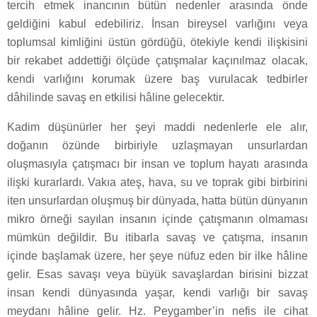
tercih etmek inancının bütün nedenler arasında önde
geldiğini kabul edebiliriz. İnsan bireysel varlığını veya
toplumsal kimliğini üstün gördüğü, ötekiyle kendi ilişkisini
bir rekabet addettiği ölçüde çatışmalar kaçınılmaz olacak,
kendi varlığını korumak üzere baş vurulacak tedbirler
dâhilinde savaş en etkilisi hâline gelecektir.
Kadim düşünürler her şeyi maddi nedenlerle ele alır,
doğanın özünde birbiriyle uzlaşmayan unsurlardan
oluşmasıyla çatışmacı bir insan ve toplum hayatı arasında
ilişki kurarlardı. Vakıa ateş, hava, su ve toprak gibi birbirini
iten unsurlardan oluşmuş bir dünyada, hatta bütün dünyanın
mikro örneği sayılan insanın içinde çatışmanın olmaması
mümkün değildir. Bu itibarla savaş ve çatışma, insanın
içinde başlamak üzere, her şeye nüfuz eden bir ilke hâline
gelir. Esas savaşı veya büyük savaşlardan birisini bizzat
insan kendi dünyasında yaşar, kendi varlığı bir savaş
meydanı hâline gelir. Hz. Peygamber’in nefis ile cihat