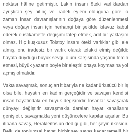
noktası hâline getirmiştir. Lakin insanı öteki varlıklardan
ayrıştıran şey bilinç ve iradeli eylem olduğuna göre, o
zaman insan davranışlarının doğaya göre düzenlenmesi
veya doğayı insan için herhangi bir şekilde kılavuz kabul
ederek o istikamette değişimi talep etmek, adil bir yaklaşım
olmaz. Hiç kuşkusuz Tolstoy insanı öteki varlıklar gibi ele
almış, onu iradesiz bir varlık olarak telakki etmiş değildi;
hayata duyduğu büyük sevgi, ölüm karşısında yaşamı tercih
etmesi, büyük yazarın böyle bir eleştiri ortaya koymasına yol
açmış olmalıdır.
Vakıa savaşmak, sonuçları itibarıyla ne kadar ürkütücü bir iş
olsa bile, hayatın en kadim gerçeğidir ve savaşın kendisi
insan hayatındaki en büyük değişimdir. İnsanlar savaşarak
dünyayı değiştirir, savaşmakla daralan hayat kanallarını
genişletir, savaşmakla yeni düşüncelere kapılar açarlar. Bu
itibarla savaş, Herakleitos’un dediği gibi, her şeyin ilkesidir.
Belki de toplumsal hayatı hiçbir şey savaş kadar temelli bir