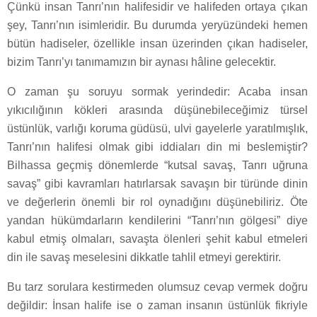
Çünkü insan Tanrı’nın halifesidir ve halifeden ortaya çıkan
şey, Tanrı’nın isimleridir. Bu durumda yeryüzündeki hemen
bütün hadiseler, özellikle insan üzerinden çıkan hadiseler,
bizim Tanrı’yı tanımamızın bir aynası hâline gelecektir.
O zaman şu soruyu sormak yerindedir: Acaba insan
yıkıcılığının kökleri arasında düşünebileceğimiz türsel
üstünlük, varlığı koruma güdüsü, ulvi gayelerle yaratılmışlık,
Tanrı’nın halifesi olmak gibi iddiaları din mi beslemiştir?
Bilhassa geçmiş dönemlerde “kutsal savaş, Tanrı uğruna
savaş” gibi kavramları hatırlarsak savaşın bir türünde dinin
ve değerlerin önemli bir rol oynadığını düşünebiliriz. Öte
yandan hükümdarların kendilerini “Tanrı’nın gölgesi” diye
kabul etmiş olmaları, savaşta ölenleri şehit kabul etmeleri
din ile savaş meselesini dikkatle tahlil etmeyi gerektirir.
Bu tarz sorulara kestirmeden olumsuz cevap vermek doğru
değildir: İnsan halife ise o zaman insanın üstünlük fikriyle