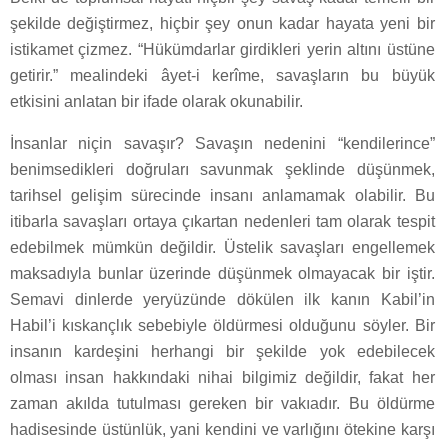
şekilde değiştirmez, hiçbir şey onun kadar hayata yeni bir
istikamet çizmez. “Hükümdarlar girdikleri yerin altını üstüne
getirir.” mealindeki âyet-i kerîme, savaşların bu büyük
etkisini anlatan bir ifade olarak okunabilir.
İnsanlar niçin savaşır? Savaşın nedenini “kendilerince”
benimsedikleri doğruları savunmak şeklinde düşünmek,
tarihsel gelişim sürecinde insanı anlamamak olabilir. Bu
itibarla savaşları ortaya çıkartan nedenleri tam olarak tespit
edebilmek mümkün değildir. Üstelik savaşları engellemek
maksadıyla bunlar üzerinde düşünmek olmayacak bir iştir.
Semavi dinlerde yeryüzünde dökülen ilk kanın Kabil’in
Habil’i kıskançlık sebebiyle öldürmesi olduğunu söyler. Bir
insanın kardeşini herhangi bir şekilde yok edebilecek
olması insan hakkındaki nihai bilgimiz değildir, fakat her
zaman akılda tutulması gereken bir vakıadır. Bu öldürme
hadisesinde üstünlük, yani kendini ve varlığını ötekine karşı