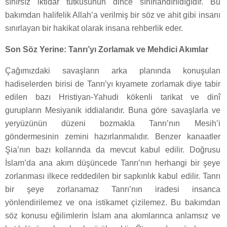
sınırsız iktidar tutkusunun dince sınırlandırıldığıdır. Bu
bakımdan halifelik Allah’a verilmiş bir söz ve ahit gibi insanı
sınırlayan bir hakikat olarak insana rehberlik eder.
Son Söz Yerine: Tanrı’yı Zorlamak ve Mehdici Akımlar
Çağımızdaki savaşların arka planında konuşulan
hadiselerden birisi de Tanrı’yı kıyamete zorlamak diye tabir
edilen bazı Hristiyan-Yahudi kökenli tarikat ve dinî
gurupların Mesiyanik iddialarıdır. Buna göre savaşlarla ve
yeryüzünün düzeni bozmakla Tanrı’nın Mesih’i
göndermesinin zemini hazırlanmalıdır. Benzer kanaatler
Şia’nın bazı kollarında da mevcut kabul edilir. Doğrusu
İslam’da ana akım düşüncede Tanrı’nın herhangi bir şeye
zorlanması ilkece reddedilen bir sapkınlık kabul edilir. Tanrı
bir şeye zorlanamaz Tanrı’nın iradesi insanca
yönlendirilemez ve ona istikamet çizilemez. Bu bakımdan
söz konusu eğilimlerin İslam ana akımlarınca anlamsız ve