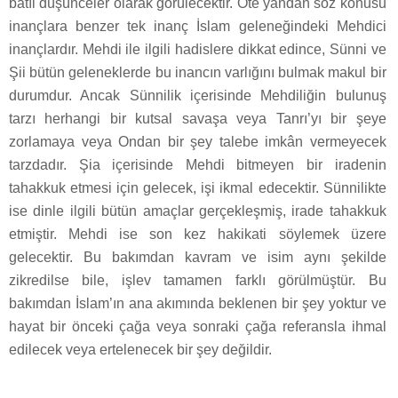
batıl düşünceler olarak görülecektir. Öte yandan söz konusu
inançlara benzer tek inanç İslam geleneğindeki Mehdici
inançlardır. Mehdi ile ilgili hadislere dikkat edince, Sünni ve
Şii bütün geleneklerde bu inancın varlığını bulmak makul bir
durumdur. Ancak Sünnilik içerisinde Mehdiliğin bulunuş
tarzı herhangi bir kutsal savaşa veya Tanrı’yı bir şeye
zorlamaya veya Ondan bir şey talebe imkân vermeyecek
tarzdadır. Şia içerisinde Mehdi bitmeyen bir iradenin
tahakkuk etmesi için gelecek, işi ikmal edecektir. Sünnilikte
ise dinle ilgili bütün amaçlar gerçekleşmiş, irade tahakkuk
etmiştir. Mehdi ise son kez hakikati söylemek üzere
gelecektir. Bu bakımdan kavram ve isim aynı şekilde
zikredilse bile, işlev tamamen farklı görülmüştür. Bu
bakımdan İslam’ın ana akımında beklenen bir şey yoktur ve
hayat bir önceki çağa veya sonraki çağa referansla ihmal
edilecek veya ertelenecek bir şey değildir.