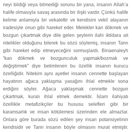
neyi bildiği veya bilmediği sorunu bir yana, insanın Allah’a
halife olmasıyla savaş arasında bir ilişki vardır. Çünkü halife
kelime anlamıyla bir vekalettir ve kendisini vekil atayanın
iradesiyle onun gibi hareket eder. Melekler kan dökmek ve
bozgun çıkartmak diye dile gelen şeylerin ilahi iktidara ait
nitelikler olduğunu bilerek bu sözü söylemiş, insanın Tanrı
gibi hareket edip etmeyeceğini sormuşlardı. Binaenaleyh
“kan dökmek ve bozgunculuk yapmak/bozmak ve
değiştirmek” diye betimlenen bu özellik insanın kurucu
özelliğidir. Nitekim aynı ayetler insanın cennette başlayan
hayatının ağaca yaklaşma yasağını ihlal etmekle sona
erdiğini söyler. Ağaca yaklaşmak cennette bozgun
çıkartmak, kuralı ihlal etmek demektir. İslam ilahiyatı
özellikle metafizikçiler bu hususu selefleri gibi bir
karamsarlık ve insan kötülemesi üzerinden ele almazlar.
Onlara göre burada sözü edilen şey insan potansiyelinin
kendisidir ve Tanrı insanın böyle olmasını murat etmiştir.