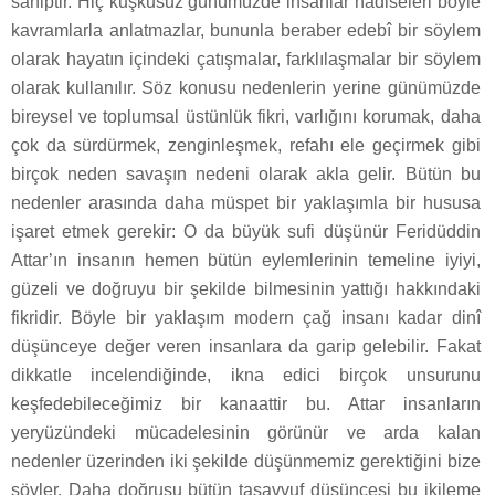
sahiptir. Hiç kuşkusuz günümüzde insanlar hadiseleri böyle
kavramlarla anlatmazlar, bununla beraber edebî bir söylem
olarak hayatın içindeki çatışmalar, farklılaşmalar bir söylem
olarak kullanılır. Söz konusu nedenlerin yerine günümüzde
bireysel ve toplumsal üstünlük fikri, varlığını korumak, daha
çok da sürdürmek, zenginleşmek, refahı ele geçirmek gibi
birçok neden savaşın nedeni olarak akla gelir. Bütün bu
nedenler arasında daha müspet bir yaklaşımla bir hususa
işaret etmek gerekir: O da büyük sufi düşünür Feridüddin
Attar’ın insanın hemen bütün eylemlerinin temeline iyiyi,
güzeli ve doğruyu bir şekilde bilmesinin yattığı hakkındaki
fikridir. Böyle bir yaklaşım modern çağ insanı kadar dinî
düşünceye değer veren insanlara da garip gelebilir. Fakat
dikkatle incelendiğinde, ikna edici birçok unsurunu
keşfedebileceğimiz bir kanaattir bu. Attar insanların
yeryüzündeki mücadelesinin görünür ve arda kalan
nedenler üzerinden iki şekilde düşünmemiz gerektiğini bize
söyler. Daha doğrusu bütün tasavvuf düşüncesi bu ikileme