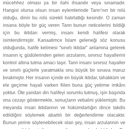
mücehhez olması ya bir ilahi ihsandır veya sınamadır.
Hangisi olursa olsun insan eylemlerinde Tanrı’nın bir rolü
olduğu, dinin bu rolü sürekli hatırlattığı kesindir. O zaman
insana böyle bir güç veren Tanrı bunun neticelerini bildiği
için bu iktidarı vermiş, insanı kendi halifesi olarak
isimlendirmiştir. Kanaatimce İslam geleneği söz konusu
olduğunda, halife kelimesi “sınırlı iktidar” anlamına gelerek
insanın iç güdülerinden gelen arzularını, sınırsız hayallerini
kontrol altına tutma amacı taşır. Tanrı insanı sınırsız hayaller
ve sınırlı güçlerle yaratmakla onu büyük bir sınava maruz
bırakmıştır. Her insanın içinde en büyük iktidar, tahakküm ve
ele geçirme hayali varken fiilen buna güç yetirme imkânı
yoktur. Öte yandan din halifeyi sorumlu tutmuş, işin başında
ona cezayı göstermekle, sonuçların vebalini yüklemiştir. Bu
meyanda insan iktidarının ve hükümdarlığın dince takdis
edildiğini söylemek abartılı bir değerlendirme olacaktır.
Bunun yerine söylenebilecek olan şey, insan arzularının ve