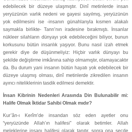
edebilecek bir düzeye ulaşmıştır. Dinî metinlerde insan
yeryüzünün varlık nedeni ve gayesi sayılmış, yeryüzünün
yok edilmesini ise -insanın günahlarıyla kısmen alakalı
saymakla birlikte- Tanrı’nın iradesine bırakmıştı. İnsanlar
nükleer silahların dünyayı yok edebileceğini biliyor, bunun
korkusunu bütün insanlık yaşıyor. Bunu nasıl izah etmek
gerekir diye de düşünmeliyiz: Hiçbir varlık dünyayı bu
şekilde değiştirme imkânına sahip olmamıştır, olamayacaktır
da. Bu durum yani insanın bütün hayatı yok edebilecek bir
düzeye ulaşmış olması, dinî metinlerde zikredilen insanın
ayırıcı niteliklerinin tasdik edilmesi demektir.
İnsan Kibrinin Nedenleri Arasında Din Bulunabilir mi:
Halife Olmak İktidar Sahibi Olmak mıdır?
Kur’ân-ı Kerîm’de insandan söz eden ayetler onu
“yeryüzünde Allah’ın halifesi” olarak betimler. Allah
meleklerine insanı halifesi olarak tanıtır, sonra ona secde