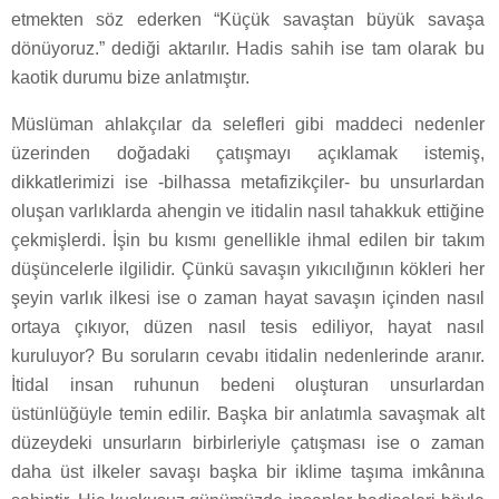
etmekten söz ederken “Küçük savaştan büyük savaşa
dönüyoruz.” dediği aktarılır. Hadis sahih ise tam olarak bu
kaotik durumu bize anlatmıştır.
Müslüman ahlakçılar da selefleri gibi maddeci nedenler
üzerinden doğadaki çatışmayı açıklamak istemiş,
dikkatlerimizi ise -bilhassa metafizikçiler- bu unsurlardan
oluşan varlıklarda ahengin ve itidalin nasıl tahakkuk ettiğine
çekmişlerdi. İşin bu kısmı genellikle ihmal edilen bir takım
düşüncelerle ilgilidir. Çünkü savaşın yıkıcılığının kökleri her
şeyin varlık ilkesi ise o zaman hayat savaşın içinden nasıl
ortaya çıkıyor, düzen nasıl tesis ediliyor, hayat nasıl
kuruluyor? Bu soruların cevabı itidalin nedenlerinde aranır.
İtidal insan ruhunun bedeni oluşturan unsurlardan
üstünlüğüyle temin edilir. Başka bir anlatımla savaşmak alt
düzeydeki unsurların birbirleriyle çatışması ise o zaman
daha üst ilkeler savaşı başka bir iklime taşıma imkânına