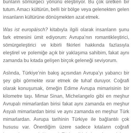
bunların sömürgeci yönünü eleştiriyor. Bu çok üretken bir
tutum. Amacı kültürün, belli bir bölge veya gelenekten gelen
insanların kültürüne dönüşmekten azat etmek.
Was ist europäisch?
kitabıyla ilgili olarak insanların şunu
fark etmesini ümit ediyorum: Avrupa’nın romantikleştirici,
sömürgeleştirici ve kibirli fikirleri hakkında fazlasıyla
eleştirel ve polemiğe açık bir yaklaşıma sahibim, fakat aynı
zamanda bu kıtada gelişen birçok geleneği seviyorum.
Aslında, Türkiye’nin bakış açısından Avrupa’yı yabancı bir
şey gibi görmekte ısrar etmek de tuhaf duruyor. Coğrafi
olarak konuşursak, örneğin Edirne Avrupa mimarisinin bir
kilometre taşı. Mimar Sinan, Michelangelo gibi en meşhur
Avrupalı mimarlardan birisi fakat aynı zamanda en meşhur
Asyalı mimarlardan birisi ve aynı zamanda en meşhur Türk
mimarlardan. Avrupa tarihinin Türkiye ile bağlantılı çok
hususu var. Önerdiğim üzere sadece kıtaların coğrafi