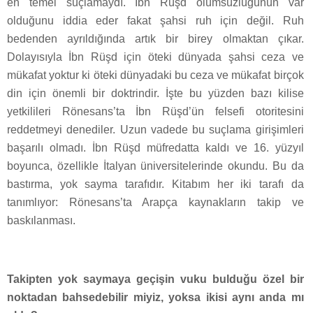
en temel suçlamaydı. İbn Rüşd ölümsüzlüğünün var
olduğunu iddia eder fakat şahsi ruh için değil. Ruh
bedenden ayrıldığında artık bir birey olmaktan çıkar.
Dolayısıyla İbn Rüşd için öteki dünyada şahsi ceza ve
mükafat yoktur ki öteki dünyadaki bu ceza ve mükafat birçok
din için önemli bir doktrindir. İşte bu yüzden bazı kilise
yetkilileri Rönesans’ta İbn Rüşd’ün felsefi otoritesini
reddetmeyi denediler. Uzun vadede bu suçlama girişimleri
başarılı olmadı. İbn Rüşd müfredatta kaldı ve 16. yüzyıl
boyunca, özellikle İtalyan üniversitelerinde okundu. Bu da
bastırma, yok sayma tarafıdır. Kitabım her iki tarafı da
tanımlıyor: Rönesans’ta Arapça kaynakların takip ve
baskılanması.
Takipten yok saymaya geçişin vuku bulduğu özel bir
noktadan bahsedebilir miyiz, yoksa ikisi aynı anda mı