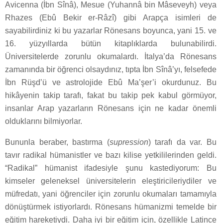
Avicenna (İbn Sînâ), Mesue (Yuhannâ bin Mâseveyh) veya
Rhazes (Ebû Bekir er-Râzî) gibi Arapça isimleri de
sayabilirdiniz ki bu yazarlar Rönesans boyunca, yani 15. ve
16. yüzyıllarda bütün kitaplıklarda bulunabilirdi.
Üniversitelerde zorunlu okumalardı. İtalya’da Rönesans
zamanında bir öğrenci olsaydınız, tıpta İbn Sînâ’yı, felsefede
İbn Rüşd’ü ve astrolojide Ebû Ma’şer’i okurdunuz. Bu
hikâyenin takip tarafı, fakat bu takip pek kabul görmüyor,
insanlar Arap yazarların Rönesans için ne kadar önemli
olduklarını bilmiyorlar.
Bununla beraber, bastırma (
supression
) tarafı da var. Bu
tavır radikal hümanistler ve bazı kilise yetkililerinden geldi.
“Radikal” hümanist ifadesiyle şunu kastediyorum: Bu
kimseler geleneksel üniversitelerin eleştiricileriydiler ve
müfredatı, yani öğrenciler için zorunlu okumaları tamamıyla
dönüştürmek istiyorlardı. Rönesans hümanizmi temelde bir
eğitim hareketiydi. Daha iyi bir eğitim için, özellikle Latince