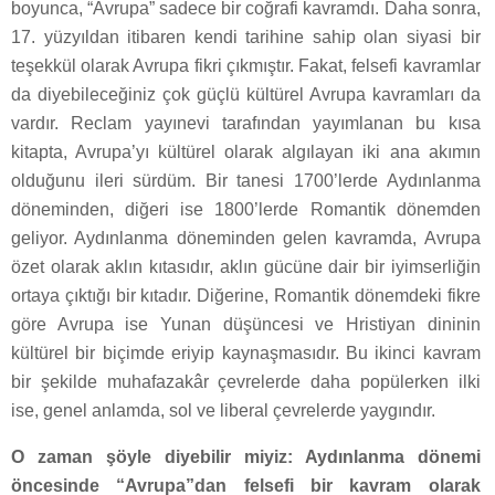
boyunca, “Avrupa” sadece bir coğrafi kavramdı. Daha sonra,
17. yüzyıldan itibaren kendi tarihine sahip olan siyasi bir
teşekkül olarak Avrupa fikri çıkmıştır. Fakat, felsefi kavramlar
da diyebileceğiniz çok güçlü kültürel Avrupa kavramları da
vardır. Reclam yayınevi tarafından yayımlanan bu kısa
kitapta, Avrupa’yı kültürel olarak algılayan iki ana akımın
olduğunu ileri sürdüm. Bir tanesi 1700’lerde Aydınlanma
döneminden, diğeri ise 1800’lerde Romantik dönemden
geliyor. Aydınlanma döneminden gelen kavramda, Avrupa
özet olarak aklın kıtasıdır, aklın gücüne dair bir iyimserliğin
ortaya çıktığı bir kıtadır. Diğerine, Romantik dönemdeki fikre
göre Avrupa ise Yunan düşüncesi ve Hristiyan dininin
kültürel bir biçimde eriyip kaynaşmasıdır. Bu ikinci kavram
bir şekilde muhafazakâr çevrelerde daha popülerken ilki
ise, genel anlamda, sol ve liberal çevrelerde yaygındır.
O zaman şöyle diyebilir miyiz: Aydınlanma dönemi
öncesinde “Avrupa”dan felsefi bir kavram olarak