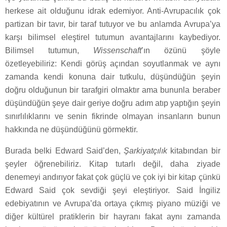
herkese ait olduğunu idrak edemiyor. Anti-Avrupacılık çok
partizan bir tavır, bir taraf tutuyor ve bu anlamda Avrupa’ya
karşı bilimsel eleştirel tutumun avantajlarını kaybediyor.
Bilimsel tutumun,
Wissenschaft
’ın özünü şöyle
özetleyebiliriz: Kendi görüş açından soyutlanmak ve aynı
zamanda kendi konuna dair tutkulu, düşündüğün şeyin
doğru olduğunun bir tarafgiri olmaktır ama bununla beraber
düşündüğün şeye dair geriye doğru adım atıp yaptığın şeyin
sınırlılıklarını ve senin fikrinde olmayan insanların bunun
hakkında ne düşündüğünü görmektir.
Burada belki Edward Said’den,
Şarkiyatçılık
kitabından bir
şeyler öğrenebiliriz. Kitap tutarlı değil, daha ziyade
denemeyi andırıyor fakat çok güçlü ve çok iyi bir kitap çünkü
Edward Said çok sevdiği şeyi eleştiriyor. Said İngiliz
edebiyatının ve Avrupa’da ortaya çıkmış piyano müziği ve
diğer kültürel pratiklerin bir hayranı fakat aynı zamanda