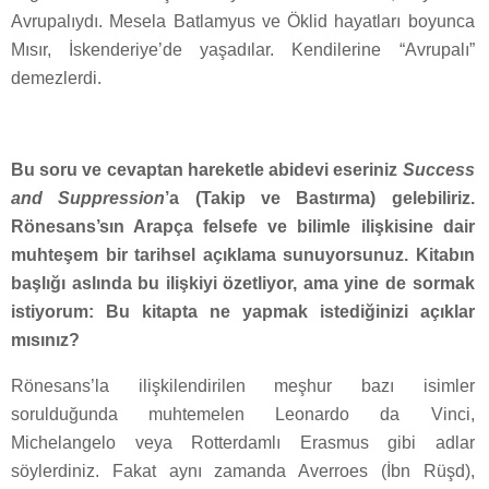
Avrupalıydı. Mesela Batlamyus ve Öklid hayatları boyunca
Mısır, İskenderiye’de yaşadılar. Kendilerine “Avrupalı”
demezlerdi.
Bu soru ve cevaptan hareketle abidevi eseriniz
Success
and Suppression
’a (Takip ve Bastırma) gelebiliriz.
Rönesans’sın Arapça felsefe ve bilimle ilişkisine dair
muhteşem bir tarihsel açıklama sunuyorsunuz. Kitabın
başlığı aslında bu ilişkiyi özetliyor, ama yine de sormak
istiyorum: Bu kitapta ne yapmak istediğinizi açıklar
mısınız?
Rönesans’la ilişkilendirilen meşhur bazı isimler
sorulduğunda muhtemelen Leonardo da Vinci,
Michelangelo veya Rotterdamlı Erasmus gibi adlar
söylerdiniz. Fakat aynı zamanda Averroes (İbn Rüşd),