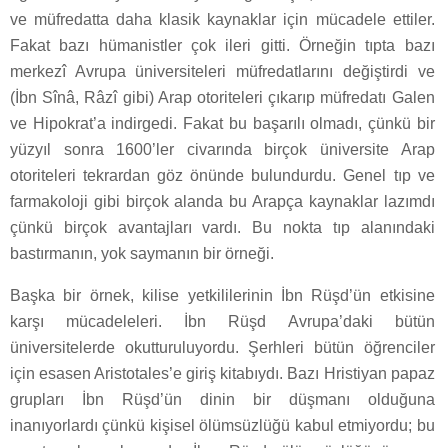
ve müfredatta daha klasik kaynaklar için mücadele ettiler.
Fakat bazı hümanistler çok ileri gitti. Örneğin tıpta bazı
merkezî Avrupa üniversiteleri müfredatlarını değiştirdi ve
(İbn Sînâ, Râzî gibi) Arap otoriteleri çıkarıp müfredatı Galen
ve Hipokrat’a indirgedi. Fakat bu başarılı olmadı, çünkü bir
yüzyıl sonra 1600’ler civarında birçok üniversite Arap
otoriteleri tekrardan göz önünde bulundurdu. Genel tıp ve
farmakoloji gibi birçok alanda bu Arapça kaynaklar lazımdı
çünkü birçok avantajları vardı. Bu nokta tıp alanındaki
bastırmanın, yok saymanın bir örneği.
Başka bir örnek, kilise yetkililerinin İbn Rüşd’ün etkisine
karşı mücadeleleri. İbn Rüşd Avrupa’daki bütün
üniversitelerde okutturuluyordu. Şerhleri bütün öğrenciler
için esasen Aristotales’e giriş kitabıydı. Bazı Hristiyan papaz
grupları İbn Rüşd’ün dinin bir düşmanı olduğuna
inanıyorlardı çünkü kişisel ölümsüzlüğü kabul etmiyordu; bu