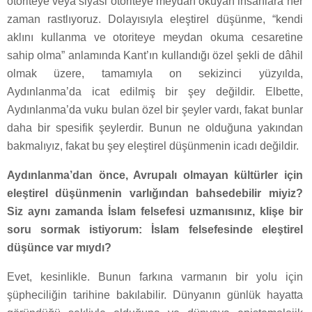
otoriteye veya siyasi otoriteye meydan okuyan insanlara her
zaman rastlıyoruz. Dolayısıyla eleştirel düşünme, “kendi
aklını kullanma ve otoriteye meydan okuma cesaretine
sahip olma” anlamında Kant’ın kullandığı özel şekli de dâhil
olmak üzere, tamamıyla on sekizinci yüzyılda,
Aydınlanma’da icat edilmiş bir şey değildir. Elbette,
Aydınlanma’da vuku bulan özel bir şeyler vardı, fakat bunlar
daha bir spesifik şeylerdir. Bunun ne olduğuna yakından
bakmalıyız, fakat bu şey eleştirel düşünmenin icadı değildir.
Aydınlanma’dan önce, Avrupalı olmayan kültürler için
eleştirel düşünmenin varlığından bahsedebilir miyiz?
Siz aynı zamanda İslam felsefesi uzmanısınız, klişe bir
soru sormak istiyorum: İslam felsefesinde eleştirel
düşünce var mıydı?
Evet, kesinlikle. Bunun farkına varmanın bir yolu için
şüpheciliğin tarihine bakılabilir. Dünyanın günlük hayatta