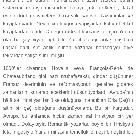
sistemini dönüştürmesinden dolayı çok üretkendi, fakat
entelektüel gelişmelere bakarsak sadece kazanımlar ve
kayıplar vardır. Neyin iyi olduğuna yapıştırılan kültürel etiket
kayıplardan biridir. Örneğin radikal hümanistler için Yunan
olan her şey iyiydi. Tıpta bile. Zararlı olduğu anlaşılmış bazı
ilaçlar dahi sırf antik Yunan yazarlar bahsediyor diye
tekrardan satışa sunulmuştu.
1800’ler civarında Novalis veya François-René de
Chateaubriand gibi bazı muhafazakâr, dindar düşünürler
Fransız devriminin ve reformasyonun gerisine giderek
zamanlarını kurtarabileceklerini düşünüyorlardı. Avrupa’nın
hâlâ saf Hristiyan bir ülke olduğuna inandıkları Orta Çağ’ın
altın bir çağ olduğunu düşünüyorlardı. Bu bir kurgudur.
Avrupa bu anlamda hiçbir zaman saf Hristiyan bir yer
olmadı. Dolayısıyla Romantik yazarlar, böyle bir Hristiyan
kıta imgesiyle Yunan mirasını temellük etmeyi birleştirdiler.