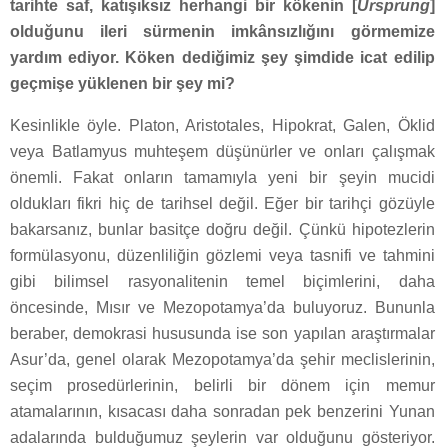
tarihte saf, katışıksız herhangi bir kökenin [
Ursprung
]
olduğunu ileri sürmenin imkânsızlığını görmemize
yardım ediyor. Köken dediğimiz şey şimdide icat edilip
geçmişe yüklenen bir şey mi?
Kesinlikle öyle. Platon, Aristotales, Hipokrat, Galen, Öklid
veya Batlamyus muhteşem düşünürler ve onları çalışmak
önemli. Fakat onların tamamıyla yeni bir şeyin mucidi
oldukları fikri hiç de tarihsel değil. Eğer bir tarihçi gözüyle
bakarsanız, bunlar basitçe doğru değil. Çünkü hipotezlerin
formülasyonu, düzenliliğin gözlemi veya tasnifi ve tahmini
gibi bilimsel rasyonalitenin temel biçimlerini, daha
öncesinde, Mısır ve Mezopotamya’da buluyoruz. Bununla
beraber, demokrasi hususunda ise son yapılan araştırmalar
Asur’da, genel olarak Mezopotamya’da şehir meclislerinin,
seçim prosedürlerinin, belirli bir dönem için memur
atamalarının, kısacası daha sonradan pek benzerini Yunan
adalarında bulduğumuz şeylerin var olduğunu gösteriyor.