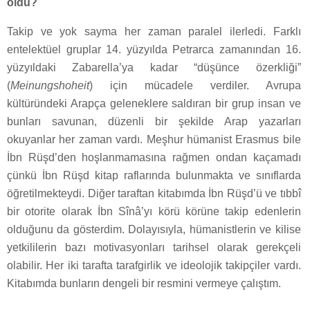
oldu?
Takip ve yok sayma her zaman paralel ilerledi. Farklı
entelektüel gruplar 14. yüzyılda Petrarca zamanından 16.
yüzyıldaki Zabarella’ya kadar “düşünce özerkliği”
(
Meinungshoheit
) için mücadele verdiler. Avrupa
kültüründeki Arapça geleneklere saldıran bir grup insan ve
bunları savunan, düzenli bir şekilde Arap yazarları
okuyanlar her zaman vardı. Meşhur hümanist Erasmus bile
İbn Rüşd’den hoşlanmamasına rağmen ondan kaçamadı
çünkü İbn Rüşd kitap raflarında bulunmakta ve sınıflarda
öğretilmekteydi. Diğer taraftan kitabımda İbn Rüşd’ü ve tıbbî
bir otorite olarak İbn Sînâ’yı körü körüne takip edenlerin
olduğunu da gösterdim. Dolayısıyla, hümanistlerin ve kilise
yetkililerin bazı motivasyonları tarihsel olarak gerekçeli
olabilir. Her iki tarafta tarafgirlik ve ideolojik takipçiler vardı.
Kitabımda bunların dengeli bir resmini vermeye çalıştım.