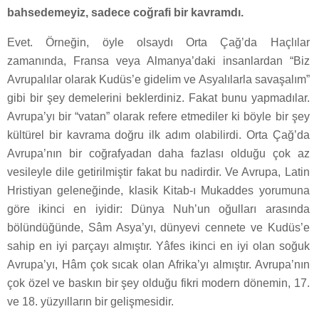
bahsedemeyiz, sadece coğrafi bir kavramdı.
Evet. Örneğin, öyle olsaydı Orta Çağ’da Haçlılar
zamanında, Fransa veya Almanya’daki insanlardan “Biz
Avrupalılar olarak Kudüs’e gidelim ve Asyalılarla savaşalım”
gibi bir şey demelerini beklerdiniz. Fakat bunu yapmadılar.
Avrupa’yı bir “vatan” olarak refere etmediler ki böyle bir şey
kültürel bir kavrama doğru ilk adım olabilirdi. Orta Çağ’da
Avrupa’nın bir coğrafyadan daha fazlası olduğu çok az
vesileyle dile getirilmiştir fakat bu nadirdir. Ve Avrupa, Latin
Hristiyan geleneğinde, klasik Kitab-ı Mukaddes yorumuna
göre ikinci en iyidir: Dünya Nuh’un oğulları arasında
bölündüğünde, Sâm Asya’yı, dünyevi cennete ve Kudüs’e
sahip en iyi parçayı almıştır. Yâfes ikinci en iyi olan soğuk
Avrupa’yı, Hâm çok sıcak olan Afrika’yı almıştır. Avrupa’nın
çok özel ve baskın bir şey olduğu fikri modern dönemin, 17.
ve 18. yüzyılların bir gelişmesidir.