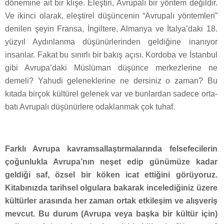
dönemine ait bir klişe. Eleştiri, Avrupalı bir yöntem değildir.
Ve ikinci olarak, eleştirel düşüncenin “Avrupalı yöntemleri”
denilen şeyin Fransa, İngiltere, Almanya ve İtalya’daki 18.
yüzyıl Aydınlanma düşünürlerinden geldiğine inanıyor
insanlar. Fakat bu sınırlı bir bakış açısı. Kordoba ve İstanbul
gibi Avrupa’daki Müslüman düşünce merkezlerine ne
demeli? Yahudi geleneklerine ne dersiniz o zaman? Bu
kıtada birçok kültürel gelenek var ve bunlardan sadece orta-
batı Avrupalı düşünürlere odaklanmak çok tuhaf.
Farklı Avrupa kavramsallaştırmalarında felsefecilerin
çoğunlukla Avrupa’nın neşet edip günümüze kadar
geldiği saf, özsel bir köken icat ettiğini görüyoruz.
Kitabınızda tarihsel olgulara bakarak incelediğiniz üzere
kültürler arasında her zaman ortak etkileşim ve alışveriş
mevcut. Bu durum (Avrupa veya başka bir kültür için)