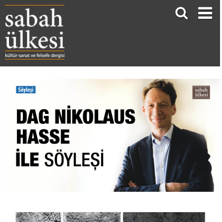
DAG NİKOLAUS HASSE İLE AVRUPA FİKRİ ÜZERİNE SÖYLEŞİ