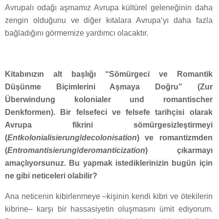
Avrupalı odağı aşmamız Avrupa kültürel geleneğinin daha
zengin olduğunu ve diğer kıtalara Avrupa’yı daha fazla
bağladığını görmemize yardımcı olacaktır.
Kitabınızın alt başlığı “Sömürgeci ve Romantik
Düşünme Biçimlerini Aşmaya Doğru” (
Zur
Überwindung kolonialer und romantischer
Denkformen). Bir felsefeci ve felsefe tarihçisi olarak
Avrupa fikrini sömürgesizleştirmeyi
(
Entkolonialisierung
/
decolonisation
) ve romantizmden
(
Entromantisierung
/
deromanticization
) çıkarmayı
amaçlıyorsunuz. Bu yapmak istediklerinizin bugün için
ne gibi neticeleri olabilir?
Ana neticenin kibirlenmeye –kişinin kendi kibri ve ötekilerin
kibrine– karşı bir hassasiyetin oluşmasını ümit ediyorum.