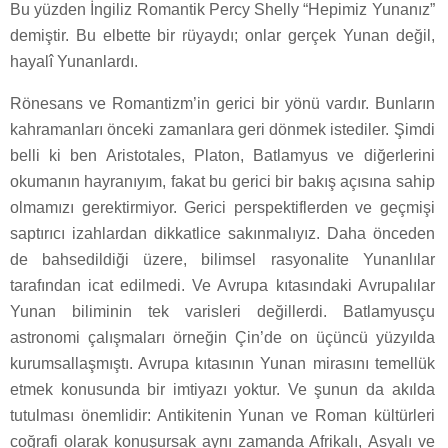
Bu yüzden İngiliz Romantik Percy Shelly “Hepimiz Yunanız”
demiştir. Bu elbette bir rüyaydı; onlar gerçek Yunan değil,
hayalî Yunanlardı.
Rönesans ve Romantizm’in gerici bir yönü vardır. Bunların
kahramanları önceki zamanlara geri dönmek istediler. Şimdi
belli ki ben Aristotales, Platon, Batlamyus ve diğerlerini
okumanın hayranıyım, fakat bu gerici bir bakış açısına sahip
olmamızı gerektirmiyor. Gerici perspektiflerden ve geçmişi
saptırıcı izahlardan dikkatlice sakınmalıyız. Daha önceden
de bahsedildiği üzere, bilimsel rasyonalite Yunanlılar
tarafından icat edilmedi. Ve Avrupa kıtasındaki Avrupalılar
Yunan biliminin tek varisleri değillerdi. Batlamyusçu
astronomi çalışmaları örneğin Çin’de on üçüncü yüzyılda
kurumsallaşmıştı. Avrupa kıtasının Yunan mirasını temellük
etmek konusunda bir imtiyazı yoktur. Ve şunun da akılda
tutulması önemlidir: Antikitenin Yunan ve Roman kültürleri
coğrafi olarak konuşursak aynı zamanda Afrikalı, Asyalı ve