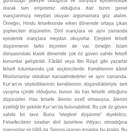
göründüğü şekliyle olduğuna ve dünyaya epistemolojik
olarak tam erişimimiz olduğuna dair bizim genel
inançlarımıza meydan okuyan argümanlara göz atalım.
Örneğin, Hindu felsefesinde erken dönemde ortaya çıkan
şüphecileri düşünelim. Dinî inançlara ve aynı zamanda
epistemik inançlara meydan okuyorlar. Eleştirel felsefi
düşünmenin farklı biçimleri de var, örneğin İslam
dünyasındaki klasik dönemde çok öz güven sahibi felsefi
konumlar geliştirildi. Fârâbî veya İbn Rüşd gibi yazarlar
felsefi tutumlarında çok seçkincilerdir. Kendilerinin kâmil
Müslümanlar oldukları kanaatindedirler ve aynı zamanda,
Kur’an’ın söylediklerinin kendilerinin düşündükleriyle tam
uyuşma içinde olduğunu, bunun da has felsefe olduğunu
düşünürler. Has felsefe âlemin ezelî olmasıysa, âlemin
ezeliliği bir şekilde Kur’an’da bulunabilirdi. Bu çok öz güven
sahibi bir tavır. Buna “eleştirel düşünme” diyebiliriz.
Felsefecilerin sıradan dinî tasvirlere ihtiyacı olmadığına
inanıyorlar ve hâlâ da Tanrıya inanan insanlar bu kişiler. Bu