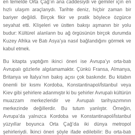
en temelde Orta Çağ’ın ana caddesiydi ve gemiler için en
hızlı ulaşım araçlarıydı. Tarihte deniz, hiçbir zaman bir
bariyer değildi. Birçok fikir ve pratik böylece özgürce
seyahat etti. Klişeleri ve üstten bakışı aşmanın bir yolu
budur: Kültürel alanların bu ağ örgüsünün birçok durumda
Kuzey Afrika ve Batı Asya’ya nasıl bağlandığını görmek ve
kabul etmek.
Bu kitapta yaptığım ikinci öneri ise Avrupa’yı orta-batı
Avrupalı gözlerle algılamamaktır. Çünkü Fransa, Almanya,
Britanya ve İtalya’nın bakış açısı çok baskındır. Bu kitabın
önemli bir kısmı Kordoba, Konstantinapol/İstanbul veya
Kiev gibi şehirlere adanmıştır ki bu şehirler Avrupalı kültürün
muazzam merkezleridir ve Avrupalı tarihyazımının
merkezinde değillerdir. Bu tutum yanlıştır. Örneğin,
Avrupa’da yalnızca Kordoba ve Konstantinapol/İstanbul
yüzyıllar boyunca Orta Çağ’da iki dünya metropol
şehirleriydi. İkinci öneri şöyle ifade edilebilir: Bu orta-batı