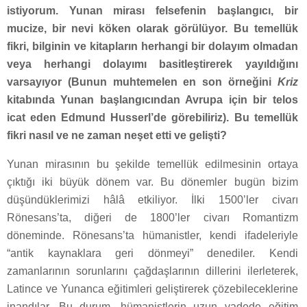
istiyorum. Yunan mirası felsefenin başlangıcı, bir
mucize, bir nevi köken olarak görülüyor. Bu temellük
fikri, bilginin ve kitapların herhangi bir dolayım olmadan
veya herhangi dolayımı basitleştirerek yayıldığını
varsayıyor (Bunun muhtemelen en son örneğini
Kriz
kitabında Yunan başlangıcından Avrupa için bir telos
icat eden Edmund Husserl’de görebiliriz). Bu temellük
fikri nasıl ve ne zaman neşet etti ve gelişti?
Yunan mirasının bu şekilde temellük edilmesinin ortaya
çıktığı iki büyük dönem var. Bu dönemler bugün bizim
düşündüklerimizi hâlâ etkiliyor. İlki 1500’ler civarı
Rönesans’ta, diğeri de 1800’ler civarı Romantizm
döneminde. Rönesans’ta hümanistler, kendi ifadeleriyle
“antik kaynaklara geri dönmeyi” denediler. Kendi
zamanlarının sorunlarını çağdaşlarının dillerini ilerleterek,
Latince ve Yunanca eğitimleri geliştirerek çözebileceklerine
inandılar. Bu durum, hümanistlerin uzun vadede eğitim