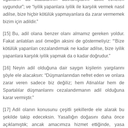
uygundur”; ve “iyilik yapanlara iyilik ile karşılık vermek nasıl
adilse, bize hiçbir kötülük yapmayanlara da zarar vermemek
bizim için adildir.”
[15] Bu, adil olana benzer olanı almamız gereken yoldur.
Fakat anlatılan asıl örneğin aksini de göstermeliyiz: “‘Bize
kötülük yapanları cezalandırmak ne kadar adilse, bize iyilik
yapanlara karşılık iyilik yapmak da o kadar doğrudur.”
[16] Neyin adil olduğuna dair saygın kişilerin yargılarını
şöyle ele alacaksın: “Düşmanlarından nefret eden ve onlara
zarar veren sadece biz değiliz; hem Atinalılar hem de
Spartalılar düşmanlarını cezalandırmanın adil olduğuna
karar vermiştir.”
[17] Adil olanın konusunu çeşitli şekillerde ele alarak bu
şekilde takip edeceksin. Yasallığın doğasını daha önce
açıklamıştık; ancak amacımıza hizmet ettiğinde, yasa