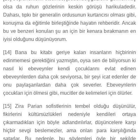
olsa da ruhun gözlerinin keskin görüşü harikuladedir.
Dahası, tıpkı bir generalin ordusunun kurtarıcısı olması gibi,
konuşma da eğitimle birleştiğinde hayatın rehberidir. Ancak
bu ve benzeri konuları şu an için bir kenara bırakmanın en
iyisi olduğunu düşünüyorum.
[14] Bana bu kitabı geriye kalan insanların hiçbirinin
edinmemesi gerektiğini yazmıştın, oysa sen de biliyorsun ki
nasıl ki ebeveynler kendi çocuklarını evlat edinen
ebeveynlerden daha çok seviyorsa, bir şeyi icat edenler de
onu paylaşanlardan daha çok severler. Ebeveynlerin
çocukları için ölmesi gibi, mucitler de kelimeleri için ölürler.
[15] Zira Parian sofistlerinin tembel olduğu düşünülür,
fikirlerini kültürsüzlükleri nedeniyle kendileri ortaya
çıkarmadıkları için böyle adlandırılırlar, düşüncelere karşı
hiçbir sevgi beslemezler, ama onları para karşılığında
satarlar. Bu nedenle, bu söylemleri öyle bir şekilde