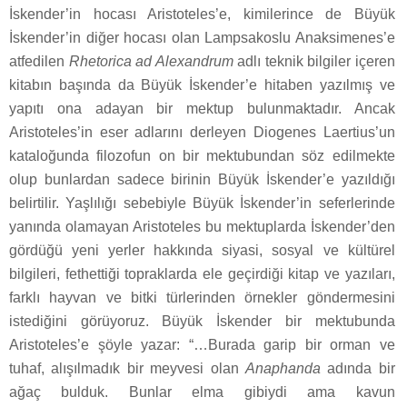
İskender’in hocası Aristoteles’e, kimilerince de Büyük
İskender’in diğer hocası olan Lampsakoslu Anaksimenes’e
atfedilen
Rhetorica ad Alexandrum
adlı teknik bilgiler içeren
kitabın başında da Büyük İskender’e hitaben yazılmış ve
yapıtı ona adayan bir mektup bulunmaktadır. Ancak
Aristoteles’in eser adlarını derleyen Diogenes Laertius’un
kataloğunda filozofun on bir mektubundan söz edilmekte
olup bunlardan sadece birinin Büyük İskender’e yazıldığı
belirtilir. Yaşlılığı sebebiyle Büyük İskender’in seferlerinde
yanında olamayan Aristoteles bu mektuplarda İskender’den
gördüğü yeni yerler hakkında siyasi, sosyal ve kültürel
bilgileri, fethettiği topraklarda ele geçirdiği kitap ve yazıları,
farklı hayvan ve bitki türlerinden örnekler göndermesini
istediğini görüyoruz. Büyük İskender bir mektubunda
Aristoteles’e şöyle yazar: “…Burada garip bir orman ve
tuhaf, alışılmadık bir meyvesi olan
Anaphanda
adında bir
ağaç bulduk. Bunlar elma gibiydi ama kavun