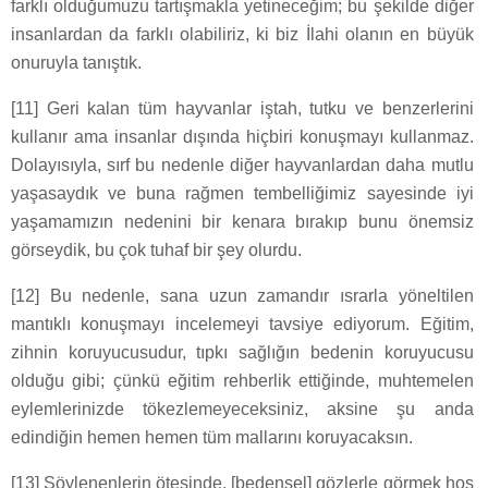
farklı olduğumuzu tartışmakla yetineceğim; bu şekilde diğer
insanlardan da farklı olabiliriz, ki biz İlahi olanın en büyük
onuruyla tanıştık.
[11] Geri kalan tüm hayvanlar iştah, tutku ve benzerlerini
kullanır ama insanlar dışında hiçbiri konuşmayı kullanmaz.
Dolayısıyla, sırf bu nedenle diğer hayvanlardan daha mutlu
yaşasaydık ve buna rağmen tembelliğimiz sayesinde iyi
yaşamamızın nedenini bir kenara bırakıp bunu önemsiz
görseydik, bu çok tuhaf bir şey olurdu.
[12] Bu nedenle, sana uzun zamandır ısrarla yöneltilen
mantıklı konuşmayı incelemeyi tavsiye ediyorum. Eğitim,
zihnin koruyucusudur, tıpkı sağlığın bedenin koruyucusu
olduğu gibi; çünkü eğitim rehberlik ettiğinde, muhtemelen
eylemlerinizde tökezlemeyeceksiniz, aksine şu anda
edindiğin hemen hemen tüm mallarını koruyacaksın.
[13] Söylenenlerin ötesinde, [bedensel] gözlerle görmek hoş