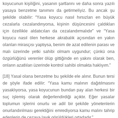
koyucunun kişiliğini, yasanın şartlarını ve daha sonra yazılı
yasaya benzetme tanımını da getirmeliyiz. Bu ancak şu
şekilde olabilir: “Yasa koyucu nasıl hırsızları en büyük
cezalarla cezalandırıyorsa, kişinin düşüncesini çaldıkları
için özellikle aldatıcıları da cezalandırmalıdır” ve “Yasa
koyucu nasıl ölen herkese akrabalık açısından en yakın
olanları mirasçısı yaptıysa, benim de azat edilenin parası ve
malı üzerinde yetki sahibi olmam uygundur; çünkü ona
özgürlüğünü verenler ölüp gittiğinde en yakını olarak ben,
onların azatlıları üzerinde kontrol sahibi olmakta haklıyım.”
[18] Yasal olana benzetme bu şekilde ele alınır. Bunun tersi
de şöyle ifade edilir: “Yasa kamu malının dağıtılmasını
yasaklıyorsa, yasa koyucunun bundan pay alan herkesi bir
suç işlemiş olarak değerlendirdiği açıktır. Eğer yasalar
toplumun işlerini onurlu ve adil bir şekilde yönetenlerin
onurlandırılması gerektiğini emrediyorsa kamu malını tahrip
edenlerin de cezaya layık görüldükleri ortadadır.”