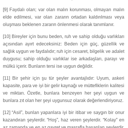
[9] Faydalı olan; var olan malın korunması, olmayan malın
elde edilmesi, var olan zararın ortadan kaldırılması veya
oluşması beklenen zararın önlenmesi olarak tanımlanır.
[10] Bireyler için bunu beden, ruh ve sahip olduğu varlıkları
açısından ayırt edeceksiniz: Beden için güç, güzellik ve
sağlık uygun ve faydalıdır; ruh için cesaret, bilgelik ve adalet
duygusu; sahip olduğu varlıklar ise arkadaşları, parayı ve
mülkü içerir. Bunların tersi ise uygun değildir.
[11] Bir şehir için şu tür şeyler avantajlıdır: Uyum, askeri
kapasite, para ve iyi bir gelir kaynağı ve müttefiklerin kalitesi
ve miktarı. Özetle, bunlara benzeyen her şeyi uygun ve
bunlara zıt olan her şeyi uygunsuz olarak değerlendiriyoruz.
[12] “Asil”, bunları yapanlara iyi bir itibar ve saygın bir onur
kazandıran şeylerdir. “Hoş”, haz veren şeylerdir. “Kolay” en
az zamanda ve en az gayret ve masrafla başarılan şeylerdir.