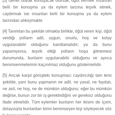
[3] Genel olarak konuşacak olursak, öğüt vermek insanları
belli bir konuşma ya da eylem tarzına teşvik etmek,
caydırmak ise insanları belli bir konuşma ya da eylem
tarzından alıkoymaktır.
[4] Tanımları bu şekilde olmakla birlikte, öğüt veren kişi, öğüt
verdiği yolların adil, uygun, onurlu, hoş ve kolay
uygulanabilir olduğunu kanıtlamalıdır; ya da bunu
yapamıyorsa, teşvik ettiği yolların hoşa gitmemesi
durumunda, bunların uygulanabilir olduğunu ve ayrıca
benimsenmelerinin kaçınılmaz olduğunu göstermelidir.
[5] Ancak karşıt görüşteki konuşmacı caydırıcılığı tam tersi
şekilde, yani bunu yapmanın ne adil, ne yasal, ne faydalı,
ne asil, ne hoş, ne de mümkün olduğunu; eğer bu mümkün
değilse, bunun zor bir iş gerektirdiğini ve gereksiz olduğunu
ifade etmelidir. Tüm eylemler bunların her ikisini de içerir,
dolayısıyla bunlardan birini benimseyen kişi söyleyecek söz