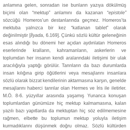
anlamına gelen, sonradan ise bunların yazıya dökülmüş
biçimi olan “mektup” anlamını da kazanan “
epistole”
sözcüğü Homeros’un destanlarında geçmez. Homeros’ta
mektuba yalnızca bir kez “katlanan tablet” olarak
değinilmiştir [
İlyada
, 6.169]. Çünkü sözlü kültür geleneğinin
esas alındığı bu dönemi her açıdan aydınlatan Homeros
eserlerinde kralların, kahramanların, askerlerin ve
toplumdan her insanın kendi aralarındaki iletişimi bir ulak
aracılığıyla yaptığı görülür. Tanrıların da bazı durumlarda
insan kılığına girip öğütlerini veya mesajlarını insanlara
sözlü olarak bizzat kendilerinin aktarmasına karşın, genelde
mesajlarını haberci tanrılar olan Hermes ve İris ile iletirler.
M.Ö. 8-6. yüzyıllar arasında yaşamış Yunanca konuşan
toplumlardan günümüze hiç mektup kalmamasına, kalan
yazılı bazı yapıtlarda da mektuptan hiç söz edilmemesine
rağmen, elbette bu toplumun mektup yoluyla iletişim
kurmadıklarını düşünmek doğru olmaz. Sözlü kültürden