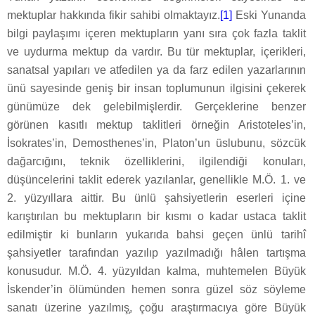
mektuplar hakkında fikir sahibi olmaktayız.
[1]
Eski Yunanda
bilgi paylaşımı içeren mektupların yanı sıra çok fazla taklit
ve uydurma mektup da vardır. Bu tür mektuplar, içerikleri,
sanatsal yapıları ve atfedilen ya da farz edilen yazarlarının
ünü sayesinde geniş bir insan toplumunun ilgisini çekerek
günümüze dek gelebilmişlerdir. Gerçeklerine benzer
görünen kasıtlı mektup taklitleri örneğin Aristoteles’in,
İsokrates’in, Demosthenes’in, Platon’un üslubunu, sözcük
dağarcığını, teknik özelliklerini, ilgilendiği konuları,
düşüncelerini taklit ederek yazılanlar, genellikle M.Ö. 1. ve
2. yüzyıllara aittir. Bu ünlü şahsiyetlerin eserleri içine
karıştırılan bu mektupların bir kısmı o kadar ustaca taklit
edilmiştir ki bunların yukarıda bahsi geçen ünlü tarihî
şahsiyetler tarafından yazılıp yazılmadığı hâlen tartışma
konusudur. M.Ö. 4. yüzyıldan kalma, muhtemelen Büyük
İskender’in ölümünden hemen sonra güzel söz söyleme
sanatı üzerine yazılmış̧, çoğu araştırmacıya göre Büyük