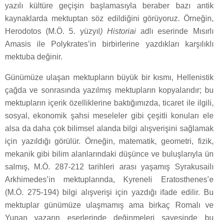
yazılı kültüre geçişin başlamasıyla beraber bazı antik
kaynaklarda mektuptan söz edildiğini görüyoruz. Örneğin,
Herodotos (M.Ö. 5. yüzyıl
) Historiai
adlı eserinde Mısırlı
Amasis ile Polykrates’in birbirlerine yazdıkları karşılıklı
mektuba değinir.
Günümüze ulaşan mektupların büyük bir kısmı, Hellenistik
çağda ve sonrasında yazılmış mektupların kopyalarıdır; bu
mektupların içerik özelliklerine baktığımızda, ticaret ile ilgili,
sosyal, ekonomik şahsi meseleler gibi çeşitli konuları ele
alsa da daha çok bilimsel alanda bilgi alışverişini sağlamak
için yazıldığı görülür. Örneğin, matematik, geometri, fizik,
mekanik gibi bilim alanlarındaki düşünce ve buluşlarıyla ün
salmış, M.Ö. 287-212 tarihleri arası yaşamış Syrakusailı
Arkhimedes’in mektuplarında, Kyreneli Eratosthenes’e
(M.Ö. 275-194) bilgi alışverişi için yazdığı ifade edilir. Bu
mektuplar günümüze ulaşmamış ama birkaç Romalı ve
Yunan yazarın eserlerinde değinmeleri sayesinde bu