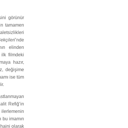
sini görünür
inin tamamen
etsizlikleri
ekçileri
’nde
nın elinden
 ilk filmdeki
tmaya hazır,
z, değişime
amı ise tüm
ir.
rastlanmayan
lit Refiğ’in
l ilerlemenin
an bu imamın
haini olarak