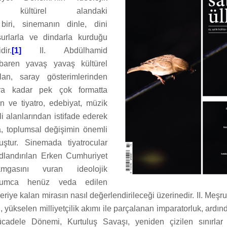
nin kültürel alandaki
 biri, sinemanın dinle, dini
urlarla ve dindarla kurduğu
dir.
[1]
II. Abdülhamid
baren yavaş yavaş kültürel
an, saray gösterimlerinden
ara kadar pek çok formatta
an ve tiyatro, edebiyat, müzik
tli alanlarından istifade ederek
, toplumsal değişimin önemli
uştur. Sinemada tiyatrocular
dlandırılan Erken Cumhuriyet
mgasını vuran ideolojik
oplumca henüz veda edilen
riye kalan mirasın nasıl değerlendirileceği üzerinedir. II. Meşruti
, yükselen milliyetçilik akımı ile parçalanan imparatorluk, ardı
ücadele Dönemi, Kurtuluş Savaşı, yeniden çizilen sınırlar