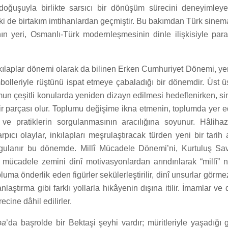
 doğuşuyla birlikte sarsıcı bir dönüşüm sürecini deneyimley
şki de birtakım imtihanlardan geçmiştir. Bu bakımdan Türk sinem
ın yeri, Osmanlı-Türk modernleşmesinin dinle ilişkisiyle paral
ılaplar dönemi olarak da bilinen Erken Cumhuriyet Dönemi, ye
olleriyle rüştünü ispat etmeye çabaladığı bir dönemdir. Üst üs
mun çeşitli konularda yeniden dizayn edilmesi hedeflenirken, s
r parçası olur. Toplumu değişime ikna etmenin, toplumda yer ed
ve pratiklerin sorgulanmasının aracılığına soyunur. Hâlihazı
pıcı olaylar, inkılapları meşrulaştıracak türden yeni bir tarih 
gulanır bu dönemde. Millî Mücadele Dönemi’ni, Kurtuluş Sav
 mücadele zemini dinî motivasyonlardan arındırılarak “millî” ni
opluma önderlik eden figürler sekülerleştirilir, dinî unsurlar gör
laştırma gibi farklı yollarla hikâyenin dışına itilir. İmamlar ve
cine dâhil edilirler.
ba
’da başrolde bir Bektaşi şeyhi vardır; müritleriyle yaşadığı g