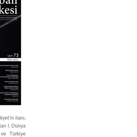
yet’in ilanı,
ndan I. Dünya
 ve Türkiye