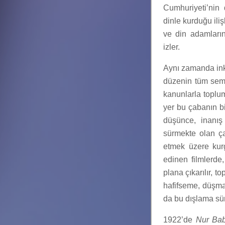
Cumhuriyeti’nin
dinle kurduğu ili
ve din adamların
izler.
Aynı zamanda ink
düzenin tüm semb
kanunlarla toplu
yer bu çabanın bi
düşünce, inanış 
sürmekte olan çar
etmek üzere kur
edinen filmlerde,
plana çıkarılır, t
hafifseme, düşman
da bu dışlama süre
1922’de
Nur Ba