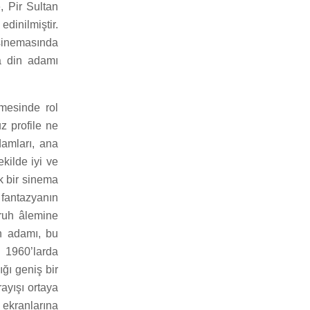
, Pir Sultan
dinilmiştir.
k sinemasında
da din adamı
emesinde rol
z profile ne
damları, ana
kilde iyi ve
ik bir sinema
u fantazyanın
 ruh âlemine
n adamı, bu
 1960’larda
ğı geniş bir
rayışı ortaya
ekranlarına