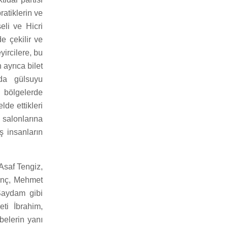
ratiklerin ve
li ve Hicri
e çekilir ve
yircilere, bu
 ayrıca bilet
arda gülsuyu
ı bölgelerde
de ettikleri
 salonlarına
 insanların
Asaf Tengiz,
anç, Mehmet
 Saydam gibi
eti İbrahim,
belerin yanı