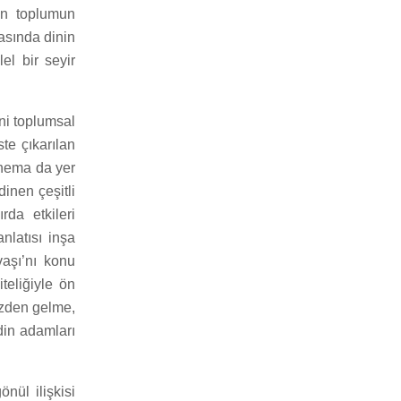
en toplumun
asında dinin
el bir seyir
ni toplumsal
te çıkarılan
inema da yer
inen çeşitli
rda etkileri
anlatısı inşa
aşı’nı konu
teliğiyle ön
mezden gelme,
 din adamları
önül ilişkisi