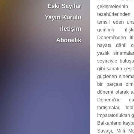
Eski Sayılar
çekişmeleri
tezahürlerinden
Yayın Kurulu
temsil eden uns
İletişim
gerilimli ilişki
Dönemi’nden iti
Abonelik
hayata dâhil ol
yazlık sinemal
seyirciyle buluş
gibi sanatın çeşi
güçlenen sinema
bir parçası olm
dönemi olarak a
Dönemi’ne da
tartışmalar, t
imparatorluktan ge
Balkanların kaybı
Savaşı, Millî M