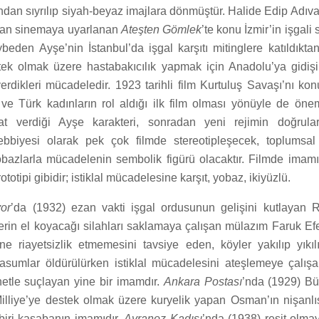
dan sıyrılıp siyah-beyaz imajlara dönmüştür. Halide Edip Adıvar
dan sinemaya uyarlanan
Ateşten Gömlek
’te konu İzmir’in işgali 
eden Ayşe’nin İstanbul’da işgal karşıtı mitinglere katıldıktan
ek olmak üzere hastabakıcılık yapmak için Anadolu’ya gidişi
 verdikleri mücadeledir. 1923 tarihli film Kurtuluş Savaşı’nı ko
r ve Türk kadınların rol aldığı ilk film olması yönüyle de önem
at verdiği Ayşe karakteri, sonradan yeni rejimin doğrular
bbiyesi olarak pek çok filmde stereotipleşecek, toplumsal 
azlarla mücadelenin sembolik figürü olacaktır. Filmde imamı
totipi gibidir; istiklal mücadelesine karşıt, yobaz, ikiyüzlü.
or
’da (1932) ezan vakti işgal ordusunun gelişini kutlayan 
erin el koyacağı silahları saklamaya çalışan mülazım Faruk Efe
e riayetsizlik etmemesini tavsiye eden, köyler yakılıp yıkılı
asumlar öldürülürken istiklal mücadelesini ateşlemeye çalış
anetle suçlayan yine bir imamdır.
Ankara Postası
’nda (1929) Bü
illiye’ye destek olmak üzere kuryelik yapan Osman’ın nişanlıs
biri kasabanın imamıdır.
Ayranoz Kadısı
’nda (1938) reşit olma