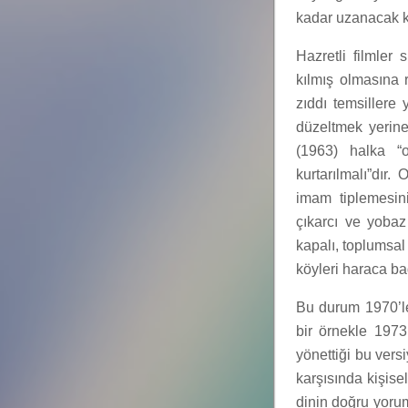
kadar uzanacak k
Hazretli filmler
kılmış olmasına 
zıddı temsillere 
düzeltmek yerine
(1963) halka “o
kurtarılmalı”dır.
imam tiplemesini
çıkarcı ve yobaz 
kapalı, toplumsal
köyleri haraca ba
Bu durum 1970’le
bir örnekle 1973
yönettiği bu vers
karşısında kişise
dinin doğru yoru