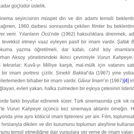
adar güçlüdür üstelik.
 sinema seyircisinin müspet din ve din adamı temsili beklenti
rağmen, 1960 darbesi sonrasında çekilen filmler bu beklent
yer verir.
Yılanların Öcü
’nde (1962) haksızlıklara direnmek, adal
 tevekkül etmeyi vaaz eyleyen pasif bir imam vardır.
Şafak B
kuma yazma öğretilmeli, dar kafalı, cahil köy imamları
 Orhan Aksoy yönetimindeki ikinci çevrimiyle
Vurun Kahpeye
,
 tekrarlar; Kuvâ-yı Milliye karşıtı, mal-mülk için vatanını sa
bir imam portresi çizilir.
Sinekli Bakkal
’da (1967) yine yoba
 ilerlemeden bihaber bir imam vardır.
Gâvur İmam
’ın (1967)
[4]
im
ğlayan, evleri yakan, halka zulmeden bir eşkıya çetesinin liderid
rde farklı boyutlar edinerek sürer. Türk sinemasında çok sık 
’te
Vurun Kahpeye
üçüncü kez sinemaya aktarılır örneğin. Ha
iyonda yine aynı kötücül imam tiplemesi yer alır. Film, toplumsa
l hırslarıyla dikilen ve din kurumunu toplumun aleyhine kullan
munu temsil etmediğine dair vurgulara yer verse de imam vatan 