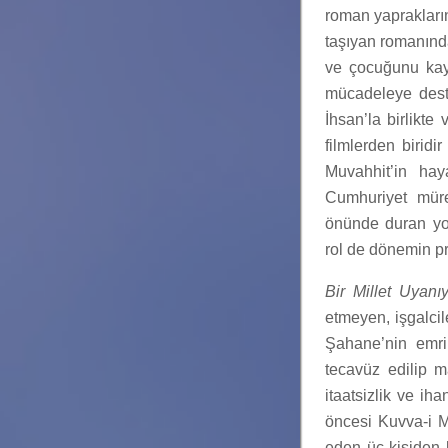
roman yaprakların
taşıyan romanın
ve çocuğunu kayb
mücadeleye dest
İhsan’la birlikte
filmlerden biridi
Muvahhit’in hay
Cumhuriyet müre
önünde duran yob
rol de dönemin pro
Bir Millet
Uyanıy
etmeyen, işgalcil
Şahane’nin emrin
tecavüz edilip m
itaatsizlik ve ih
öncesi Kuvva-i M
eden üç kişiden 