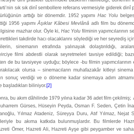
ti’nin sık sık dinî sembollere referans vermesiyle giderek dinî p
nürlüğünün arttığı bir dönemdir. 1952 yapımı
Hac Yolu
belgese
ttiği 1956 yapımı
Âşıklar Kâbesi Mevlânâ
adlı film bu dönemd
ilgisine mazhar olur. Öyle ki,
Hac Yolu
filminin yapımcılarının se
yrettikleri takdirde hacı olacaklarını söylediği ve her seyrediş için
rcilerin, sinemanın etrafında yalınayak dolaştırıldığı, aral
yirciye filmi abdestli olarak seyretmeleri tavsiye edildiği; baz
ten de bu tavsiyeye uyduğu; böylece -bu filmin yapımcılarının el
ırakılacak olursa – sinemacıların muhafazakâr kitleyi sinema
ın sonuç verdiği ve o döneme kadar sinemaya adım atmamış
başladıkları biliniyor.
[2]
nra, bu akım dâhilinde 1979 yılına kadar 36 adet film çekilmiş; 
uharrem Gürses, Hüseyin Peyda, Osman F. Seden, Çetin İn
nanoğlu, Yılmaz Atadeniz, Süreyya Duru, Atıf Yılmaz, Nejat
leriyle bu akıma katkıda bulunmuşlardır. Bu filmlerde Hazr
zreti Ömer, Hazreti Ali, Hazreti Ayşe gibi peygamber ve saha