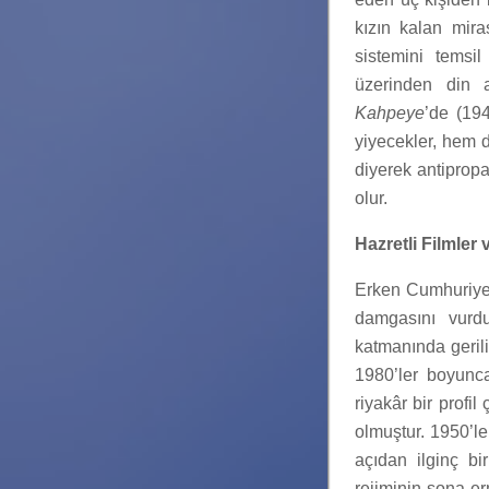
kızın kalan mira
sistemini temsi
üzerinden din a
Kahpeye
’de (19
yiyecekler, hem d
diyerek antiprop
olur.
Hazretli Filmler
Erken Cumhuriyet 
damgasını vurdu
katmanında gerili
1980’ler boyunc
riyakâr bir profi
olmuştur. 1950’le
açıdan ilginç bir
rejiminin sona erm