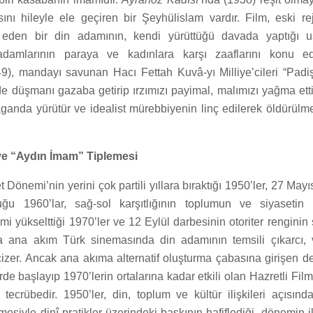
sını hileyle ele geçiren bir Şeyhülislam vardır. Film, eski re
l eden bir din adamının, kendi yürüttüğü davada yaptığı us
damlarının paraya ve kadınlara karşı zaaflarını konu e
49), mandayı savunan Hacı Fettah Kuvâ-yı Milliye’cileri “Padi
e düşmanı gazaba getirip ırzımızı payimal, malımızı yağma ettir
aganda yürütür ve idealist mürebbiyenin linç edilerek öldürül
 ve “Aydın İmam” Tiplemesi
Dönemi’nin yerini çok partili yıllara bıraktığı 1950’ler, 27 May
ğu 1960’lar, sağ-sol karşıtlığının toplumun ve siyaseti
mi yükselttiği 1970’ler ve 12 Eylül darbesinin otoriter renginin 
a ana akım Türk sinemasında din adamının temsili çıkarcı, v
l çizer. Ancak ana akıma alternatif oluşturma çabasına girişen 
rde başlayıp 1970’lerin ortalarına kadar etkili olan Hazretli Fil
 tecrübedir. 1950’ler, din, toplum ve kültür ilişkileri açısında
esiyle dinî pratikler üzerindeki baskının hafiflediği, dönemin ik