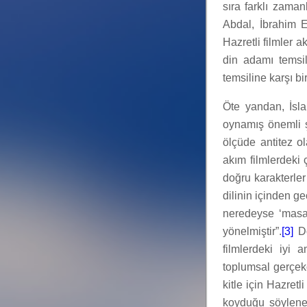
sıra farklı zama
Abdal, İbrahim E
Hazretli filmler 
din adamı temsil
temsiline karşı bir
Öte yandan, İsla
oynamış önemli ş
ölçüde antitez ol
akım filmlerdeki 
doğru karakterler 
dilinin içinden ge
neredeyse ‘masals
yönelmiştir”.
[3]
Do
filmlerdeki iyi
toplumsal gerçekç
kitle için Hazretl
koyduğu söylene