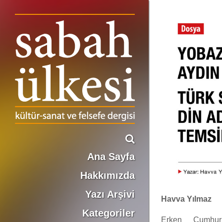
YOBAZ KÖTÜ ADAMDAN AYDIN İMAMA TÜRK SİNEMASINDA DİN ADAMI VE İMAM TEMSİLİ
Ana Sayfa
Hakkımızda
Yazı Arşivi
Havva Yılmaz
Kategoriler
Erken Cumhuri