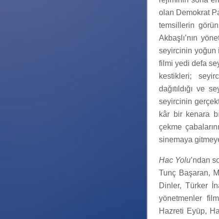
olan Demokrat Par
temsillerin görü
Akbaşlı’nın yöne
seyircinin yoğun 
filmi yedi defa se
kestikleri; seyi
dağıtıldığı ve se
seyircinin gerçek
kâr bir kenara b
çekme çabaların
sinemaya gitmeye 
Hac Yolu
’ndan so
Tunç Başaran, M
Dinler, Türker İ
yönetmenler film
Hazreti Eyüp, Ha