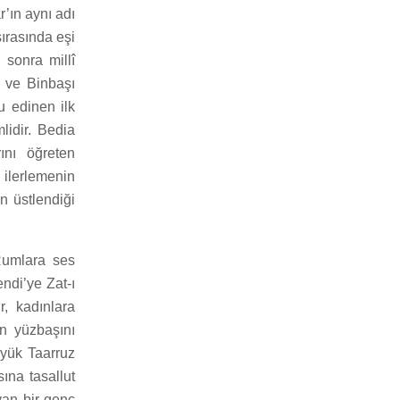
’ın aynı adı
sırasında eşi
 sonra millî
 ve Binbaşı
nu edinen ilk
lidir. Bedia
ını öğreten
ilerlemenin
n üstlendiği
Rumlara ses
ndi’ye Zat-ı
r, kadınlara
an yüzbaşını
yük Taarruz
ına tasallut
yan bir genç