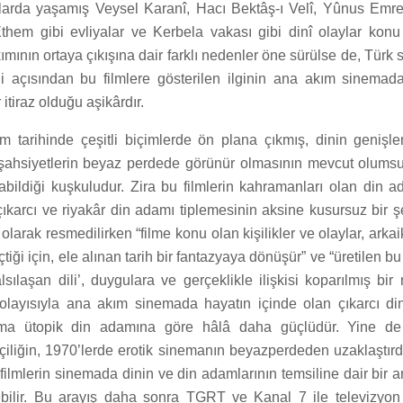
nlarda yaşamış Veysel Karanî, Hacı Bektâş-ı Velî, Yûnus Emre
them gibi evliyalar ve Kerbela vakası gibi dinî olaylar konu e
akımının ortaya çıkışına dair farklı nedenler öne sürülse de, Tür
i açısından bu filmlere gösterilen ilginin ana akım sinema
 itiraz olduğu aşikârdır.
m tarihinde çeşitli biçimlerde ön plana çıkmış, dinin genişl
ahsiyetlerin beyaz perdede görünür olmasının mevcut olumsu
abildiği kuşkuludur. Zira bu filmlerin kahramanları olan din a
çıkarcı ve riyakâr din adamı tiplemesinin aksine kusursuz bir şe
olarak resmedilirken “filme konu olan kişilikler ve olaylar, arka
çtiği için, ele alınan tarih bir fantazyaya dönüşür” ve “üretilen b
ılaşan dili’, duygulara ve gerçeklikle ilişkisi koparılmış bir
layısıyla ana akım sinemada hayatın içinde olan çıkarcı di
 ama ütopik din adamına göre hâlâ daha güçlüdür. Yine de
iliğin, 1970’lerde erotik sinemanın beyazperdeden uzaklaştırdı
i filmlerin sinemada dinin ve din adamlarının temsiline dair bir a
bilir. Bu arayış daha sonra TGRT ve Kanal 7 ile televizyon 