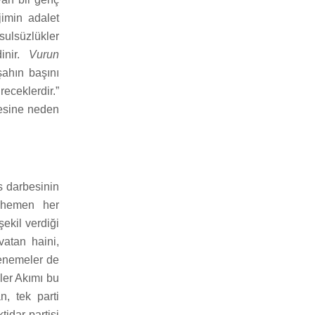
jimin adalet
ulsüzlükler
dinir.
Vurun
şahın başını
eceklerdir.”
mesine neden
ıs darbesinin
n hemen her
şekil verdiği
atan haini,
denemeler de
mler Akımı bu
n, tek parti
tidar partisi