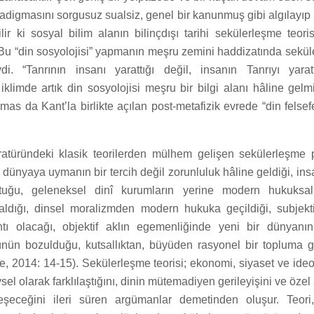
digmasını sorgusuz sualsiz, genel bir kanunmuş gibi algılayıp ka
ir ki sosyal bilim alanın bilinçdışı tarihi sekülerleşme teoris
. Bu “din sosyolojisi” yapmanın meşru zemini haddizatında sekül
di. “Tanrının insanı yarattığı değil, insanın Tanrıyı yarat
klimde artık din sosyolojisi meşru bir bilgi alanı hâline gelmi
as da Kant’la birlikte açılan post-metafizik evrede “din felse
eratüründeki klasik teorilerden mülhem gelişen sekülerleşme
, dünyaya uymanın bir tercih değil zorunluluk hâline geldiği, ins
koptuğu, geleneksel dinî kurumların yerine modern hukuks
ldığı, dinsel moralizmden modern hukuka geçildiği, subjekt
ntı olacağı, objektif aklın egemenliğinde yeni bir dünyanın
ün bozulduğu, kutsallıktan, büyüden rasyonel bir topluma geç
, 2014: 14-15). Sekülerleşme teorisi; ekonomi, siyaset ve ideol
sel olarak farklılaştığını, dinin mütemadiyen gerileyişini ve öze
lleşeceğini ileri süren argümanlar demetinden oluşur. Teori