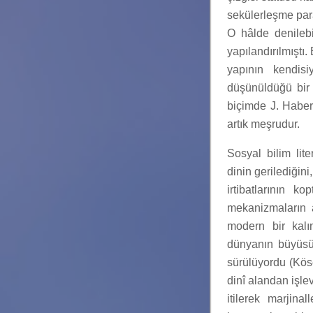
sekülerleşme para
O hâlde denilebil
yapılandırılmıştı
yapının kendisiy
düşünüldüğü bir i
biçimde J. Haberm
artık meşrudur.
Sosyal bilim lit
dinin gerilediğini
irtibatlarının 
mekanizmaların a
modern bir kalı
dünyanın büyüsün
sürülüyordu (Köse
dinî alandan işlev
itilerek marjina