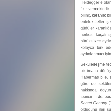
Heidegger’e olan
fikir vermektedir
bilinç, karanlık b
entelektüeller ışı
güdüler karanlığ
herkesi kuşatmış
pürüzsüzce aydın
kolayca terk ede
aydınlanmacı iyim
Sekülerleşme teo
bir imana dönüşt
Habermas bile, s
göre de seküler
hakkında doyuru
teorisinin de, po
Sacret Canopy
(1
olduğunu ileri s