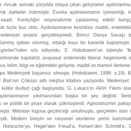
dir. Ancak sonraki yüzyılda ortaya çıkan gelişmeler aydınlanma
k darbeler indirmiştir. Evvela aydınlanmanın iyimserliği, ile
aadi, Kantçılığın rasyonalizme çıpalanmış edebî barışç
ikte tuzla buz oldu. Aydınlanmanın kesintisiz maddi, entelektüe
medeniyet projesi gerçekleşmedi. Birinci Dünya Savaşı b
lanmış ışıkları sönmüş, ortalığı koyu bir karanlık kaplamıştır
 günleri”nden söz ediyordu. E. Hobsbawm’un tabiriyle “fe
nomisinde kapitalist, anayasal sisteminde liberal, hegemonik 
a; bilim, bilgi ve eğitimdeki gelişme, maddi ve manevi ilerlem
rupa Medeniyeti başarısız olmuştu (Hobsbawm, 1996: s.19).
er
Batı’nın Çöküşü
adlı meşhur kitabını yazıyordu. Medeniyet (c
 kültür (kultur) çağı başlıyordu. G. Lukacs’ın
Aklın Yıkımı
ola
dınlanmanın yıkılmasından başka bir şey değildi. İlerl
ik ve politik bir proje olarak çökmüşlerdi. Agnostisizmin patla
mıştır. Mitostan logosa geçileceği umulmuştu, gerçekten olan 
ydi. Modern bireyin ve rasyonel otoritenin yerini karizmatik
an Nietzsche’ye, Hegel’den Freud’a, Kelsen’den Schmitt’e, 