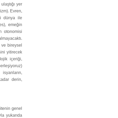
ulaştığı yer
tizm). Evren,
si dünya ile
tes), emeğin
ın otonomisi
almayacaktı.
 ve bireysel
ni yitirecek
jik içeriği,
erleşiyoruz)
isyanların,
adar derin,
itenin genel
ıyla yukarıda