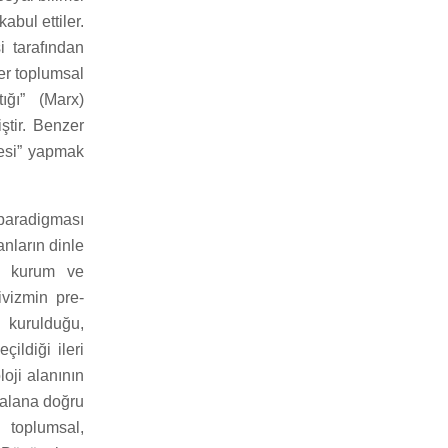
bul ettiler.
i tarafından
er toplumsal
tığı” (Marx)
ştir. Benzer
fesi” yapmak
 paradigması
anların dinle
al kurum ve
ivizmin pre-
 kurulduğu,
ildiği ileri
oji alanının
l alana doğru
, toplumsal,