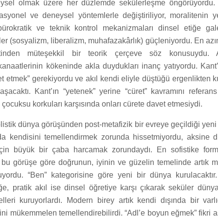
eysel olmak üzere her düzlemde sekülerleşme öngörüyordu.
asyonel ve deneysel yöntemlerle değiştiriliyor, moralitenin 
bürokratik ve teknik kontrol mekanizmaları dinsel etiğe gal
ler (sosyalizm, liberalizm, muhafazakârlık) güçleniyordu. En az
inden müteşekkil bir teorik çerçeve söz konusuydu. A
kanaatlerinin kökeninde akla duydukları inanç yatıyordu. Kant’
et etmek” gerekiyordu ve akıl kendi eliyle düştüğü ergenlikten k
aşacaktı. Kant’ın “yetenek” yerine “cüret” kavramını referan
 çocuksu korkuları karşısında onları cürete davet etmesiydi.
istik dünya görüşünden post-metafizik bir evreye geçildiği yeni 
nda kendisini temellendirmek zorunda hissetmiyordu, aksine d
için büyük bir çaba harcamak zorundaydı. En sofistike for
n bu görüşe göre doğrunun, iyinin ve güzelin temelinde artık 
uyordu. “Ben” kategorisine göre yeni bir dünya kurulacaktır.
ğe, pratik akıl ise dinsel öğretiye karşı çıkarak seküler düny
lleri kuruyorlardı. Modern birey artık kendi dışında bir varl
i mükemmelen temellendirebilirdi. “Adl’e boyun eğmek” fikri aş