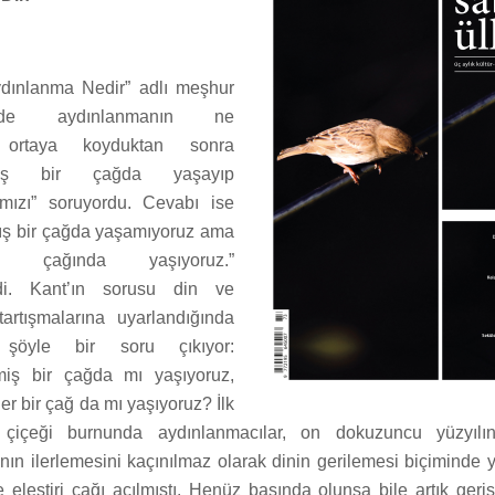
Aydınlanma Nedir” adlı meşhur
inde aydınlanmanın ne
 ortaya koyduktan sonra
nmış bir çağda yaşayıp
mızı” soruyordu. Cevabı ise
ış bir çağda yaşamıyoruz ama
ma çağında yaşıyoruz.”
ydi. Kant’ın sorusu din ve
tartışmalarına uyarlandığında
 şöyle bir soru çıkıyor:
miş bir çağda mı yaşıyoruz,
er bir çağ da mı yaşıyoruz? İlk
 çiçeği burnunda aydınlanmacılar, on dokuzuncu yüzyılın 
ın ilerlemesini kaçınılmaz olarak dinin gerilemesi biçiminde y
 eleştiri çağı açılmıştı. Henüz başında olunsa bile artık geri