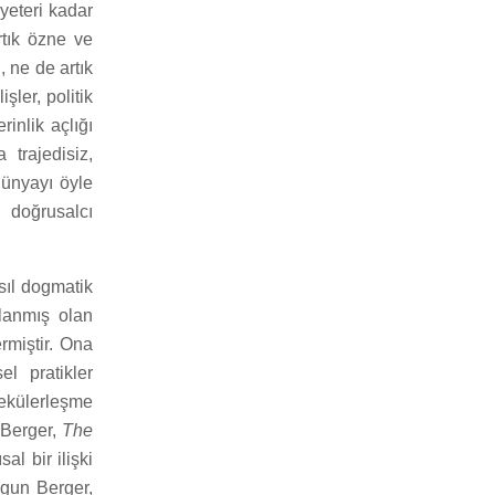
yeteri kadar
artık özne ve
, ne de artık
şler, politik
inlik açlığı
 trajedisiz,
dünyayı öyle
k doğrusalcı
sıl dogmatik
lanmış olan
rmiştir. Ona
l pratikler
ekülerleşme
a Berger,
The
l bir ilişki
lgun Berger,