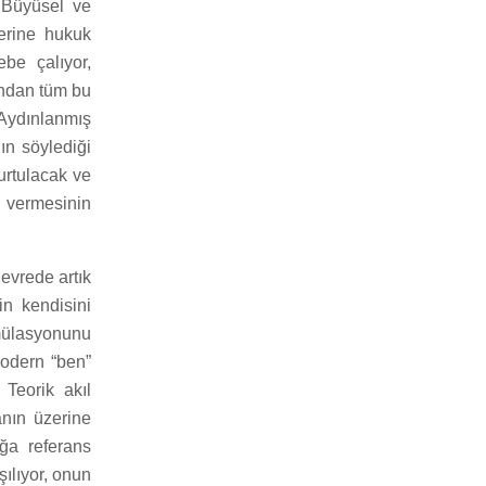
 Büyüsel ve
yerine hukuk
ebe çalıyor,
ından tüm bu
ydınlanmış
ın söylediği
urtulacak ve
s vermesinin
evrede artık
in kendisini
mülasyonunu
modern “ben”
 Teorik akıl
anın üzerine
ığa referans
ılıyor, onun