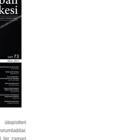
ütopistleri
orumladılar.
si bir zaman