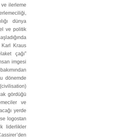
 ve ilerleme
rlemeciliği,
ılığı dünya
l ve politik
aşladığında
. Karl Kraus
laket çağı”
insan imgesi
e bakımından
 Bu dönemde
ivilisation)
rak gördüğü
emeciler ve
yacağı yerde
ise logostan
 liderlikler
Cassirer’den