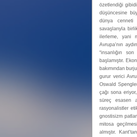
özetlendiği gibi
düşüncesine büyü
dünya cenneti v
savaşlarıyla birl
ilerleme, yani 
Avrupa’nın aydın
“insanlığın son
başlamıştır. Eko
bakımından burjuv
gurur verici Av
Oswald Spengl
çağı sona eriyor,
süreç esasen ay
rasyonalistler et
gnostisizm patla
mitosa geçilmesi
almıştır. Kant’t