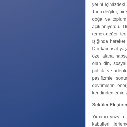
yerini içimizdek
Tanrı değildi; bir
doğa ve toplum a
açıklanıyordu. H
(emek-değer teor
ışığında hareket
Din kamusal yaşa
özel alana hapsed
olan din, sosyal 
politik ve ideol
pasifizmle sonu
devrimlerin ene
kendinden emin v
Seküler Eleştirin
Yirminci yüzyıl d
kabulleri, ilerle