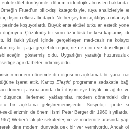
 entelektüel dönüşümler dönemin ideolojik atmosferi hakkında 
. Örneğin Frued’un biliç-dışı kategorisiyle, rüya analizleriyle 
ilinç dışının etkisi altındaydı. Ne her şey tüm açıklığıyla ortadaydı
k peşinde koşuyorlardı. Büyük entelektüel tutkular, estetik yöneli
a doğruydu. Çözülmüş bir sırrın üzüntüsü herkesi kaplamış, der
tı. İki farklı yüzyıl içinde gerçekleşen med-cezir ne kolayca
lanmış bir çağa geçilebileceğini, ne de dinin ve dinselliğin 
bileceğini göstermiş oldu. Uygarlığın yarattığı huzursuzlu
serliğe ağır darbeler indirmiş oldu.
risinin modern dönemde din olgusunu açıklamak bir yana, na
üğüne işaret ettik. Kantçı
Eleştiri
programına sadakatle bağ
on dönem çalışmalarında dinî düşünceye büyük bir ağırlık ve
 düşünce, ilerlemeci yaklaşımlar, modern dönemdeki dinse
cu bir açıklama geliştirememişlerdir. Sosyoloji içinde s
st-sekülerizmin de önemli ismi Peter Berger’dir. 1960’lı yıllard
967) Weber’i takiple sekülerleşme ve modernite arasında yapısa
ürerek dine modern dünyada pek bir yer vermiyordu. Ancak o