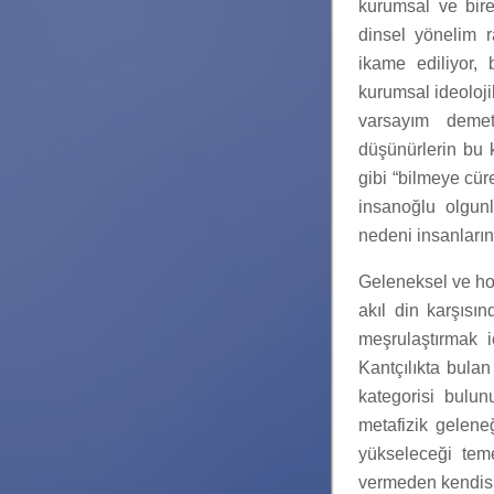
kurumsal ve bir
dinsel yönelim r
ikame ediliyor, 
kurumsal ideoloji
varsayım demet
düşünürlerin bu 
gibi “bilmeye cür
insanoğlu olgunl
nedeni insanların
Geleneksel ve hol
akıl din karşısı
meşrulaştırmak 
Kantçılıkta bula
kategorisi bulun
metafizik gelene
yükseleceği teme
vermeden kendisin