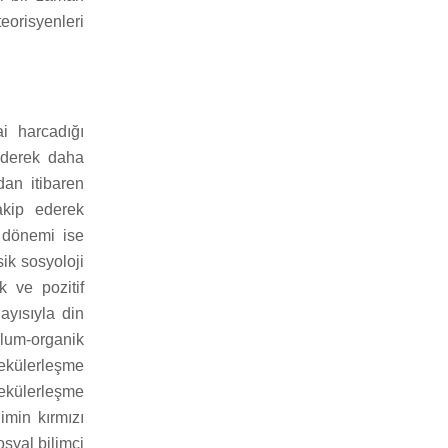
eorisyenleri
i harcadığı
iderek daha
dan itibaren
akip ederek
 dönemi ise
sik sosyoloji
k ve pozitif
ayısıyla din
plum-organik
sekülerleşme
sekülerleşme
imin kırmızı
syal bilimci