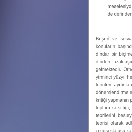
meselesiydi
de derinden 
Beşerî ve sosya
konuların başın
dindar bir biçim
dinden uzaklaşm
gelmektedir. Ör
yirminci yüzyıl h
teorileri aydınl
dönemlendirmeler
kritiği yapmanın
toplum karşıtlığ
teorilerini besl
teorisi olarak a
çizgisi statüsü k