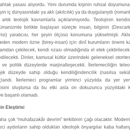
i ahlak yasası alıyordu. Yeni durumda kişinin ruhsal doyumuna 
eyin iç dünyasındaki ya aklı (akılcılık) ya da duygularıydı (roman
rtık teolojik kavramlarla açıklanmıyordu. Teolojinin kendi
ümanizmle birlikte başlayan süreçte insan, bilginin (Descar
isi) yaratıcısı, her şeyin ölçüsü konumuna yükselmişti. Akl
 eden modern özne (birey-insan) için dinî kurumların önemi k
mdan çekilecek, kendi rızası olmadığında el etek çektirilecek
ilecekti. Dinler, kamusal kültür üzerindeki geleneksel otoritesi
ve politik düzeylerde marjinalleşecekti. İlerlemeciliğin teleolo
ojik düzeyde sahip olduğu kendiliğindencilik (nasılsa sekül
çlandı. İlerlemeci programlar yirminci yüzyılda da yer yer 
rjisini oluştursa da bu etki asla on dokuzuncu yüzyıldaki k
e başarılı olamadı.
in Eleştirisi
aha çok “muhafazakâr devrim” terkibinin çağı olacaktır. Modern
meci aydınların sahip oldukları ideolojik önyargılar kaba hatlar