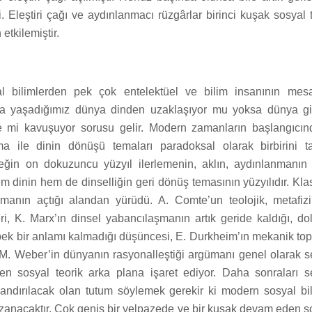
. Eleştiri çağı ve aydınlanmacı rüzgârlar birinci kuşak sosyal t
etkilemiştir.
l bilimlerden pek çok entelektüel ve bilim insanının mesa
da yaşadığımız dünya dinden uzaklaşıyor mu yoksa dünya g
e mi kavuşuyor sorusu gelir. Modern zamanların başlangıcın
a ile dinin dönüşü temaları paradoksal olarak birbirini t
neğin on dokuzuncu yüzyıl ilerlemenin, aklın, aydınlanmanın
em dinin hem de dinselliğin geri dönüş temasının yüzyılıdır. Kla
anmanın açtığı alandan yürüdü. A. Comte’un teolojik, metafizi
i, K. Marx’ın dinsel yabancılaşmanın artık geride kaldığı, dol
 pek bir anlamı kalmadığı düşüncesi, E. Durkheim’ın mekanik to
ı, M. Weber’in dünyanın rasyonalleştiği argümanı genel olarak 
eyen sosyal teorik arka plana işaret ediyor. Daha sonraları 
dlandırılacak olan tutum söylemek gerekir ki modern sosyal bil
azanacaktır. Çok geniş bir yelpazede ve bir kuşak devam eden so