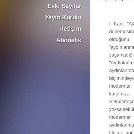
Eski Sayılar
Yayın Kurulu
I. Kant, “
İletişim
denemes
Abonelik
olduğunu
“aydınla
yaşamadığı
“Aydınlanm
aydınlan
biçiminde
modernite 
karşımıza
Sekülerleş
yoksa sekül
modernler,
aydınlanman
Onlara göre