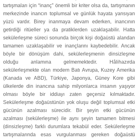
tartışmaları için “inanç” önemli bir kriter olsa da, tartışmanın
merkezinde inancın toplumsal ve günlük hayata yansıyan
yüzü vardır. Birey inanmaya devam ederken, inancının
getirdiği ritüeller ya da pratiklerden uzaklaşabilir. Hatta
sekülerleşme süreci sonunda birçok kişi doğaüstü alandan
tamamen uzaklaşabilir ve inançlarını kaybedebilir. Ancak
böyle bir dönüşüm dahi, sekülerleşmenin dinsizleşme
olduğu anlamına gelmemektedir. Hâlihazırda
sekülerleşmekte olan modern Batı Avrupa, Kuzey Amerika
(Kanada ve ABD), Türkiye, Japonya, Güney Kore gibi
ülkelerde din inancına sahip milyonlarca insanın yaşıyor
olması böyle bir iddiayı zaten geçersiz kılmaktadır.
Sekülerleşme doğaüstünün yok oluşu değil toplumsal etki
gücünün azalması sürecidir. Bir şeyin etki gücünün
azalması (sekülerleşme) ile aynı şeyin tamamen bitmesi
(dinsizleşme) farklı durumlara tekabül eder. Sekülerleşme
tartışmalarında esas vurgulanması gereken doğaüstü