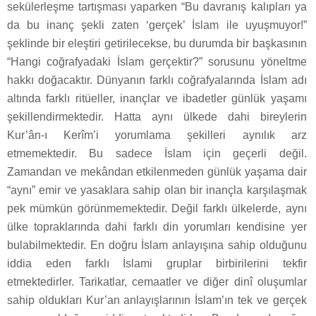
sekülerleşme tartışması yaparken “Bu davranış kalıpları ya
da bu inanç şekli zaten ‘gerçek’ İslam ile uyuşmuyor!”
şeklinde bir eleştiri getirilecekse, bu durumda bir başkasının
“Hangi coğrafyadaki İslam gerçektir?” sorusunu yöneltme
hakkı doğacaktır. Dünyanın farklı coğrafyalarında İslam adı
altında farklı ritüeller, inançlar ve ibadetler günlük yaşamı
şekillendirmektedir. Hatta aynı ülkede dahi bireylerin
Kur’ân-ı Kerîm’i yorumlama şekilleri aynılık arz
etmemektedir. Bu sadece İslam için geçerli değil.
Zamandan ve mekândan etkilenmeden günlük yaşama dair
“aynı” emir ve yasaklara sahip olan bir inançla karşılaşmak
pek mümkün görünmemektedir. Değil farklı ülkelerde, aynı
ülke topraklarında dahi farklı din yorumları kendisine yer
bulabilmektedir. En doğru İslam anlayışına sahip olduğunu
iddia eden farklı İslami gruplar birbirilerini tekfir
etmektedirler. Tarikatlar, cemaatler ve diğer dinî oluşumlar
sahip oldukları Kur’an anlayışlarının İslam’ın tek ve gerçek