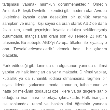
tartışması yapmak mümkün görünmemektedir. Örneğin
Amerika Birleşik Devletleri, kendisi gibi modern olan Avrupa
ülkelerine kıyasla daha deseküler bir günlük yaşama
sahipken ve inançlı kişi sayısı da oran olarak ABD’de daha
fazla iken, kendi geçmişine kıyasla oldukça sekülerleşmiş
durumdadır. İnançsızların oranı son 40 senede 23 katına
ulaşmıştır. Bu sebeple ABD’yi Avrupa ülkeleri ile kıyaslayıp
ona “Desekülerleşmektedir.” demek hatalı bir çıkarım
olacaktır.
Fark edileceği gibi tanımda din olgusunun yanında dinîmsi
yapılar ve halk inançları da yer almaktadır. Dinîmsi yapılar,
kutsallık ya da ruhanilik iddiası olmamasına rağmen bir
siyasi liderin, şarkıcının, moda ikonunun, futbolcunun ve
hatta bir mekânın doğaüstü özelliklere ya da güçlere sahip
olduğuna inanılması ile ortaya çıkmaktadır. Halk inançları
ise toplumdaki resmî ve baskın dinî öğretinin yanında