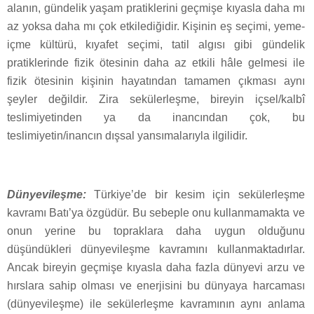
alanın, gündelik yaşam pratiklerini geçmişe kıyasla daha mı
az yoksa daha mı çok etkilediğidir. Kişinin eş seçimi, yeme-
içme kültürü, kıyafet seçimi, tatil algısı gibi gündelik
pratiklerinde fizik ötesinin daha az etkili hâle gelmesi ile
fizik ötesinin kişinin hayatından tamamen çıkması aynı
şeyler değildir. Zira sekülerleşme, bireyin içsel/kalbî
teslimiyetinden ya da inancından çok, bu
teslimiyetin/inancın dışsal yansımalarıyla ilgilidir.
Dünyevileşme:
Türkiye’de bir kesim için sekülerleşme
kavramı Batı’ya özgüdür. Bu sebeple onu kullanmamakta ve
onun yerine bu topraklara daha uygun olduğunu
düşündükleri dünyevileşme kavramını kullanmaktadırlar.
Ancak bireyin geçmişe kıyasla daha fazla dünyevi arzu ve
hırslara sahip olması ve enerjisini bu dünyaya harcaması
(dünyevileşme) ile sekülerleşme kavramının aynı anlama