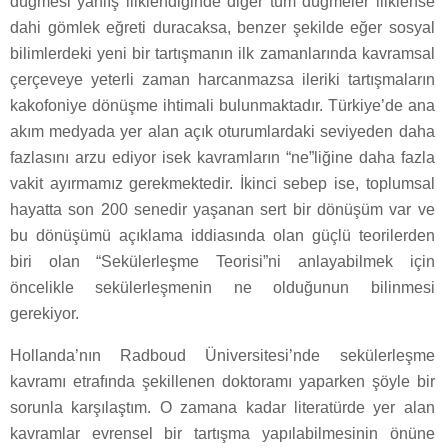
düğmesi yanlış iliklendiğinde diğer tüm düğmeler iliklense
dahi gömlek eğreti duracaksa, benzer şekilde eğer sosyal
bilimlerdeki yeni bir tartışmanın ilk zamanlarında kavramsal
çerçeveye yeterli zaman harcanmazsa ileriki tartışmaların
kakofoniye dönüşme ihtimali bulunmaktadır. Türkiye’de ana
akım medyada yer alan açık oturumlardaki seviyeden daha
fazlasını arzu ediyor isek kavramların “ne”liğine daha fazla
vakit ayırmamız gerekmektedir. İkinci sebep ise, toplumsal
hayatta son 200 senedir yaşanan sert bir dönüşüm var ve
bu dönüşümü açıklama iddiasında olan güçlü teorilerden
biri olan “Sekülerleşme Teorisi”ni anlayabilmek için
öncelikle sekülerleşmenin ne olduğunun bilinmesi
gerekiyor.
Hollanda’nın Radboud Üniversitesi’nde sekülerleşme
kavramı etrafında şekillenen doktoramı yaparken şöyle bir
sorunla karşılaştım. O zamana kadar literatürde yer alan
kavramlar evrensel bir tartışma yapılabilmesinin önüne