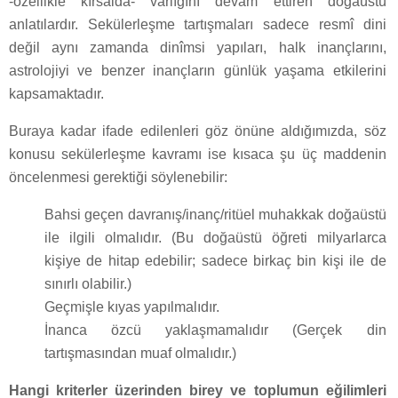
-özellikle kırsalda- varlığını devam ettiren doğaüstü
anlatılardır. Sekülerleşme tartışmaları sadece resmî dini
değil aynı zamanda dinîmsi yapıları, halk inançlarını,
astrolojiyi ve benzer inançların günlük yaşama etkilerini
kapsamaktadır.
Buraya kadar ifade edilenleri göz önüne aldığımızda, söz
konusu sekülerleşme kavramı ise kısaca şu üç maddenin
öncelenmesi gerektiği söylenebilir:
Bahsi geçen davranış/inanç/ritüel muhakkak doğaüstü
ile ilgili olmalıdır. (Bu doğaüstü öğreti milyarlarca
kişiye de hitap edebilir; sadece birkaç bin kişi ile de
sınırlı olabilir.)
Geçmişle kıyas yapılmalıdır.
İnanca özcü yaklaşmamalıdır (Gerçek din
tartışmasından muaf olmalıdır.)
Hangi kriterler üzerinden birey ve toplumun eğilimleri