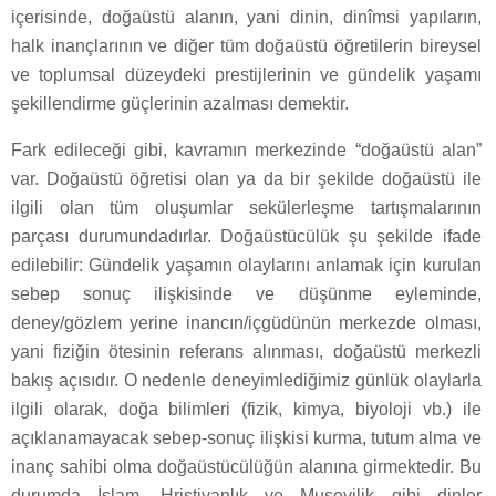
içerisinde, doğaüstü alanın, yani dinin, dinîmsi yapıların,
halk inançlarının ve diğer tüm doğaüstü öğretilerin bireysel
ve toplumsal düzeydeki prestijlerinin ve gündelik yaşamı
şekillendirme güçlerinin azalması demektir.
Fark edileceği gibi, kavramın merkezinde “doğaüstü alan”
var. Doğaüstü öğretisi olan ya da bir şekilde doğaüstü ile
ilgili olan tüm oluşumlar sekülerleşme tartışmalarının
parçası durumundadırlar. Doğaüstücülük şu şekilde ifade
edilebilir: Gündelik yaşamın olaylarını anlamak için kurulan
sebep sonuç ilişkisinde ve düşünme eyleminde,
deney/gözlem yerine inancın/içgüdünün merkezde olması,
yani fiziğin ötesinin referans alınması, doğaüstü merkezli
bakış açısıdır. O nedenle deneyimlediğimiz günlük olaylarla
ilgili olarak, doğa bilimleri (fizik, kimya, biyoloji vb.) ile
açıklanamayacak sebep-sonuç ilişkisi kurma, tutum alma ve
inanç sahibi olma doğaüstücülüğün alanına girmektedir. Bu
durumda İslam, Hristiyanlık ve Musevilik gibi dinler