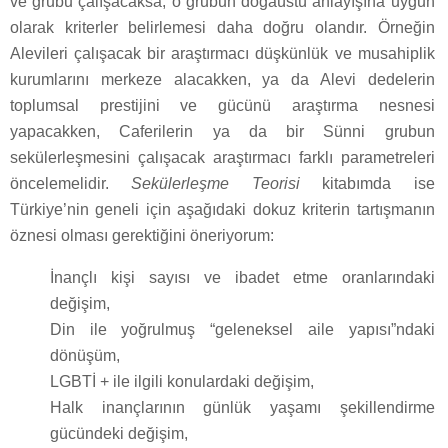
ve grubu çalışacaksa, o grubun doğaüstü anlayışına uygun
olarak kriterler belirlemesi daha doğru olandır. Örneğin
Alevileri çalışacak bir araştırmacı düşkünlük ve musahiplik
kurumlarını merkeze alacakken, ya da Alevi dedelerin
toplumsal prestijini ve gücünü araştırma nesnesi
yapacakken, Caferilerin ya da bir Sünni grubun
sekülerleşmesini çalışacak araştırmacı farklı parametreleri
öncelemelidir.
Sekülerleşme Teorisi
kitabımda ise
Türkiye’nin geneli için aşağıdaki dokuz kriterin tartışmanın
öznesi olması gerektiğini öneriyorum:
İnançlı kişi sayısı ve ibadet etme oranlarındaki
değişim,
Din ile yoğrulmuş “geleneksel aile yapısı”ndaki
dönüşüm,
LGBTİ + ile ilgili konulardaki değişim,
Halk inançlarının günlük yaşamı şekillendirme
gücündeki değişim,