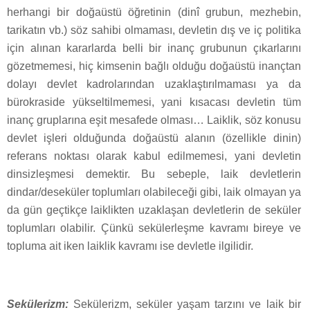
herhangi bir doğaüstü öğretinin (dinî grubun, mezhebin,
tarikatın vb.) söz sahibi olmaması, devletin dış ve iç politika
için alınan kararlarda belli bir inanç grubunun çıkarlarını
gözetmemesi, hiç kimsenin bağlı olduğu doğaüstü inançtan
dolayı devlet kadrolarından uzaklaştırılmaması ya da
bürokraside yükseltilmemesi, yani kısacası devletin tüm
inanç gruplarına eşit mesafede olması… Laiklik, söz konusu
devlet işleri olduğunda doğaüstü alanın (özellikle dinin)
referans noktası olarak kabul edilmemesi, yani devletin
dinsizleşmesi demektir. Bu sebeple, laik devletlerin
dindar/deseküler toplumları olabileceği gibi, laik olmayan ya
da gün geçtikçe laiklikten uzaklaşan devletlerin de seküler
toplumları olabilir. Çünkü sekülerleşme kavramı bireye ve
topluma ait iken laiklik kavramı ise devletle ilgilidir.
Sekülerizm:
Sekülerizm, seküler yaşam tarzını ve laik bir