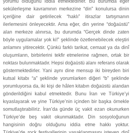
yorumu olduğunu iddia etmektedirler. Bu durumda eğer
sekülerleşme kavramının merkezine “din” konulursa dinin
içeriğine dair getirilecek “haklı” itirazlar tartışmanın
ilerlemesini önleyecektir. Ama eğer, din yerine “doğaüstü”
alan merkeze alınırsa, bu durumda “Gerçek dinde zaten
böyle uygulamalar yok ki!” şeklinde özetlenebilecek eleştiri
anlamını yitirecektir. Çünkü farklı tarikat, cemaat ya da dinî
oluşumların, birbirlerini tekfir etmelerine rağmen, ortak bir
noktası bulunmaktadır. Hepsi doğaüstü alanı referans olarak
göstermektedirler. Yani aynı dine mensup iki bireyden biri
kutsal kitabı “a” şeklinde yorumlarken diğeri “b” şeklinde
yorumluyorsa da, iki kişi de hâlen kitabın doğaüstü alandan
gönderildiğini kabul etmektedir. Bunu İran ve Türkiye’yi
kıyaslayarak ve yine Türkiye’nin içinden bir başka örnekle
somutlaştırabiliriz. İran’da günde üç vakit ezan okunurken
Türkiye’de beş vakit okunmaktadır. Din sosyoloğunun
hangisinin doğru olduğunu iddia etme hakkı yoktur.
Türkiye’de rock festivallerinin yasaklanmasını isteyen dinî