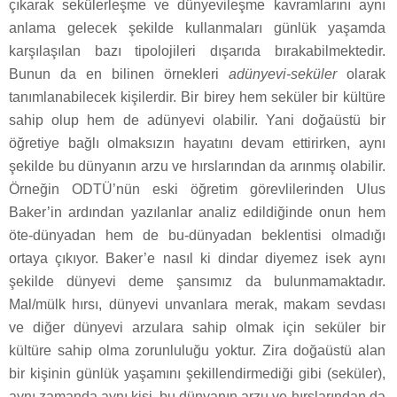
çıkarak sekülerleşme ve dünyevileşme kavramlarını aynı
anlama gelecek şekilde kullanmaları günlük yaşamda
karşılaşılan bazı tipolojileri dışarıda bırakabilmektedir.
Bunun da en bilinen örnekleri
adünyevi-seküler
olarak
tanımlanabilecek kişilerdir. Bir birey hem seküler bir kültüre
sahip olup hem de adünyevi olabilir. Yani doğaüstü bir
öğretiye bağlı olmaksızın hayatını devam ettirirken, aynı
şekilde bu dünyanın arzu ve hırslarından da arınmış olabilir.
Örneğin ODTÜ’nün eski öğretim görevlilerinden Ulus
Baker’in ardından yazılanlar analiz edildiğinde onun hem
öte-dünyadan hem de bu-dünyadan beklentisi olmadığı
ortaya çıkıyor. Baker’e nasıl ki dindar diyemez isek aynı
şekilde dünyevi deme şansımız da bulunmamaktadır.
Mal/mülk hırsı, dünyevi unvanlara merak, makam sevdası
ve diğer dünyevi arzulara sahip olmak için seküler bir
kültüre sahip olma zorunluluğu yoktur. Zira doğaüstü alan
bir kişinin günlük yaşamını şekillendirmediği gibi (seküler),
aynı zamanda aynı kişi, bu dünyanın arzu ve hırslarından da