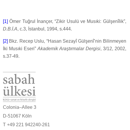
[1]
Ömer Tuğrul İnançer, “Zikir Usulü ve Musıki: Gülşenîlik”,
D.B.İ.A
, c.3, İstanbul, 1994, s.444.
[2]
Bkz. Recep Uslu, “Hasan Sezayî Gülşenî’nin Bilinmeyen
İki Musıki Eseri”
Akademik Araştırmalar Dergisi
, 3/12, 2002,
s.37-49.
Colonia–Allee 3
D-51067 Köln
T +49 221 942240-261