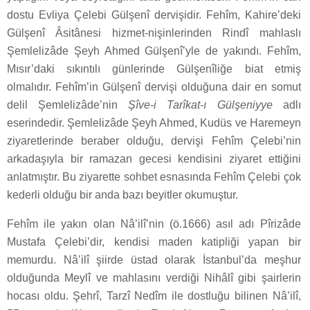
dostu Evliya Çelebi Gülşenî dervişidir. Fehîm, Kahire’deki
Gülşenî Âsitânesi hizmet-nişinlerinden Rindî mahlaslı
Şemlelizâde Şeyh Ahmed Gülşenî’yle de yakındı. Fehîm,
Mısır’daki sıkıntılı günlerinde Gülşenîliğe biat etmiş
olmalıdır. Fehîm’in Gülşenî dervişi olduğuna dair en somut
delil Şemlelizâde’nin
Şîve-i Tarîkat-ı Gülşeniyye
adlı
eserindedir. Şemlelizâde Şeyh Ahmed, Kudüs ve Haremeyn
ziyaretlerinde beraber olduğu, dervişi Fehîm Çelebi’nin
arkadaşıyla bir ramazan gecesi kendisini ziyaret ettiğini
anlatmıştır. Bu ziyarette sohbet esnasında Fehîm Çelebi çok
kederli olduğu bir anda bazı beyitler okumuştur.
Fehîm ile yakın olan Nâ’ilî’nin (ö.1666) asıl adı Pîrizâde
Mustafa Çelebi’dir, kendisi maden katipliği yapan bir
memurdu. Nâ’ilî şiirde üstad olarak İstanbul’da meşhur
olduğunda Meylî ve mahlasını verdiği Nihâlî gibi şairlerin
hocası oldu. Şehrî, Tarzî Nedîm ile dostluğu bilinen Nâ’ilî,