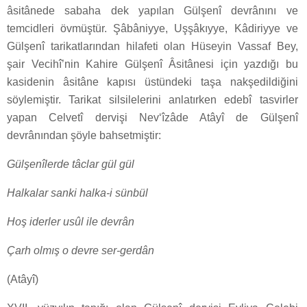
âsitânede sabaha dek yapılan Gülşenî devrânını ve
temcidleri övmüştür. Şâbâniyye, Uşşâkıyye, Kâdiriyye ve
Gülşenî tarikatlarından hilafeti olan Hüseyin Vassaf Bey,
şair Vecihî’nin Kahire Gülşenî Âsitânesi için yazdığı bu
kasidenin âsitâne kapısı üstündeki taşa nakşedildiğini
söylemiştir. Tarikat silsilelerini anlatırken edebî tasvirler
yapan Celvetî dervişi Nev‘îzâde Atâyî de Gülşenî
devrânından şöyle bahsetmiştir:
Gülşenîlerde tâclar gül gül
Halkalar sanki halka-i sünbül
Hoş iderler usûl ile devrân
Çarh olmış o devre ser-gerdân
(Atâyî)