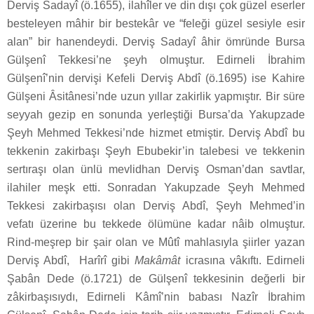
Derviş Sadayî (ö.1655), ilahîler ve din dışı çok güzel eserler
besteleyen mâhir bir bestekâr ve “feleği güzel sesiyle esir
alan” bir hanendeydi. Derviş Sadayî âhir ömründe Bursa
Gülşenî Tekkesi’ne şeyh olmuştur. Edirneli İbrahim
Gülşenî’nin dervişi Kefeli Derviş Abdî (ö.1695) ise Kahire
Gülşeni Âsitânesi’nde uzun yıllar zakirlik yapmıştır. Bir süre
seyyah gezip en sonunda yerleştiği Bursa’da Yakupzade
Şeyh Mehmed Tekkesi’nde hizmet etmiştir. Derviş Abdî bu
tekkenin zakirbaşı Şeyh Ebubekir’in talebesi ve tekkenin
sertıraşı olan ünlü mevlidhan Derviş Osman’dan savtlar,
ilahiler meşk etti. Sonradan Yakupzade Şeyh Mehmed
Tekkesi zakirbaşısı olan Derviş Abdî, Şeyh Mehmed’in
vefatı üzerine bu tekkede ölümüne kadar nâib olmuştur.
Rind-meşrep bir şair olan ve Mûtî mahlasıyla şiirler yazan
Derviş Abdî, Harîrî gibi
Makâmât
icrasına vâkıftı. Edirneli
Şabân Dede (ö.1721) de Gülşenî tekkesinin değerli bir
zâkirbaşısıydı, Edirneli Kâmî’nin babası Nazîr İbrahim