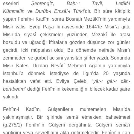
eserleri
Şehrengîz
,
Bahr-ı Tavîl
,
Letâif-i
Kümmelîn
ve
Durûb-ı Emsâl-i Türkî
’dir. Bir süre kâtiplik
yapan Fehîm-i Kadîm, sonra Bosnalı Mezâkî’nin yardımıyla
Mısır valisi Eyüp Paşa himayesinde 1644’te Mısır’a gitti.
Mısır’da siyasî çekişmeler yüzünden Mezakî ile arası
bozuldu ve uğradığı iftiralarla gözden düşünce zor günler
geçirdi, içki müptelası oldu. Bu dönemde nefretle Mısır’ı
zemmeden ve gurbet acısını yansıtan şiirler yazdı. Sonunda
Mısır Kalesi Dizdarı Nevâlî Mehmed Ağa’nın yardımıyla
İstanbul’a dönmek istediyse de Ilgın’da 20 yaşında
hastalıktan vefat etti. Evliya Çelebi “
yâr-ı gâr-ı cân-
berâberim
” dediği Fehîm’in kekemeliğini bilecek kadar şaire
yakındı.
Fehîm-i Kadîm, Gülşenîlerle muhtemelen Mısır’da
yakınlaşmıştır. Bir şiirinde semâ etmekten bahsetmesi
(g.275/1) Fehîm’in Gülşenî dergâhınta Gülşenî semâ‘ı
yaptığını veya seyrettiğini akla getirmektedir. Fehîm’in can