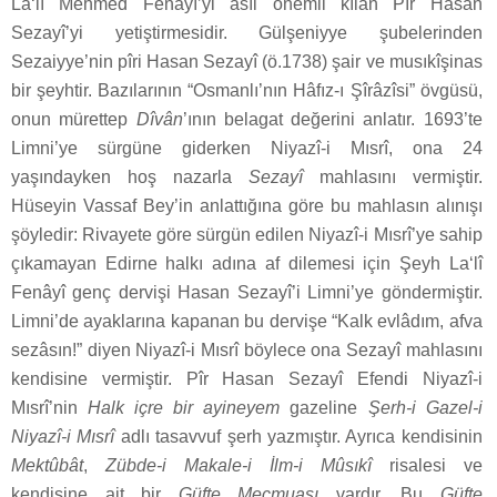
La‘lî Mehmed Fenâyî’yi asıl önemli kılan Pîr Hasan
Sezayî’yi yetiştirmesidir. Gülşeniyye şubelerinden
Sezaiyye’nin pîri Hasan Sezayî (ö.1738) şair ve musıkîşinas
bir şeyhtir. Bazılarının “Osmanlı’nın Hâfız-ı Şîrâzîsi” övgüsü,
onun mürettep
Dîvân
’ının belagat değerini anlatır. 1693’te
Limni’ye sürgüne giderken Niyazî-i Mısrî, ona 24
yaşındayken hoş nazarla
Sezayî
mahlasını vermiştir.
Hüseyin Vassaf Bey’in anlattığına göre bu mahlasın alınışı
şöyledir: Rivayete göre sürgün edilen Niyazî-i Mısrî’ye sahip
çıkamayan Edirne halkı adına af dilemesi için Şeyh La‘lî
Fenâyî genç dervişi Hasan Sezayî’i Limni’ye göndermiştir.
Limni’de ayaklarına kapanan bu dervişe “Kalk evlâdım, afva
sezâsın!” diyen Niyazî-i Mısrî böylece ona Sezayî mahlasını
kendisine vermiştir. Pîr Hasan Sezayî Efendi Niyazî-i
Mısrî’nin
Halk içre bir ayineyem
gazeline
Şerh-i Gazel-i
Niyazî-i Mısrî
adlı tasavvuf şerh yazmıştır. Ayrıca kendisinin
Mektûbât
,
Zübde-i Makale-i İlm-i Mûsıkî
risalesi ve
kendisine ait bir
Güfte Mecmuası
vardır. Bu
Güfte