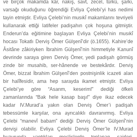
ve birçok makamda kâr, nakış, savt, zecel, türkü, şarkı,
varsağı okuduğunu öğrendiği Evliya Çelebi’yi has nedimi
tayin etmiştir. Evliya Çelebi’nin musıkî makamlarını tevriyeli
kullanarak ettiği latifeler padişahın çok hoşuna gitmiştir.
Enderun’da eğitimine başlayan Evliya Çelebi’nin musıkî
hocası Tokatlı Derviş Ömer Gülşenî’dir (ö.1655). Kahire’de
Âsitâne zâkiriyken İbrahim Gülşenî’nin himmetiyle Kanunî
devrinde saraya giren Derviş Ömer, yedi padişah görmüş
zinde bir musahib, ser-hânende ve bestekârdır. Derviş
Ömer, bizzat İbrahim Gülşenî’den postnişinlik icazeti alan
bir halîfesidir, ama hep sarayda ikamet etmiştir. Evliya
Çelebi’ye göre “Asarım, keserim!” dediği öfkeli
zamanlarında “Bak hele kasap başı!” diye ikaz edecek
kadar IV.Murad’a yakın olan Derviş Ömer’i padişah
tebessümle karşılar, ona ayrıcalıklı davranırmış. Evliya
Çelebi “manevî babam” dediği Derviş Ömer Gülşenî’nin
dervişi olabilir. Evliya Çelebi Derviş Ömer’le IV.Murad
huzurunda yaptıkları meclislerde toplanan şairleri,