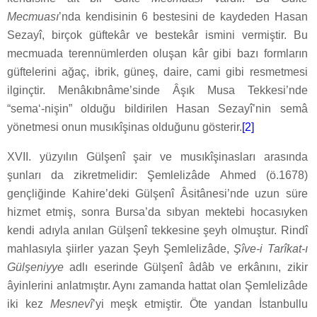
Mecmuası
’nda kendisinin 6 bestesini de kaydeden Hasan
Sezayî, birçok güftekâr ve bestekâr ismini vermiştir. Bu
mecmuada terennümlerden oluşan kâr gibi bazı formların
güftelerini ağaç, ibrik, güneş, daire, cami gibi resmetmesi
ilginçtir. Menâkıbnâme’sinde Âşık Musa Tekkesi’nde
“sema‘-nişin” olduğu bildirilen Hasan Sezayî’nin semâ
yönetmesi onun musıkîşinas olduğunu gösterir.
[2]
XVII. yüzyılın Gülşenî şair ve musıkîşinasları arasında
şunları da zikretmelidir: Şemlelizâde Ahmed (ö.1678)
gençliğinde Kahire’deki Gülşenî Âsitânesi’nde uzun süre
hizmet etmiş, sonra Bursa’da sıbyan mektebi hocasıyken
kendi adıyla anılan Gülşenî tekkesine şeyh olmuştur. Rindî
mahlasıyla şiirler yazan Şeyh Şemlelizâde,
Şîve-i Tarîkat-ı
Gülşeniyye
adlı eserinde Gülşenî âdâb ve erkânını, zikir
âyinlerini anlatmıştır. Aynı zamanda hattat olan Şemlelizâde
iki kez
Mesnevî
’yi meşk etmiştir. Öte yandan İstanbullu