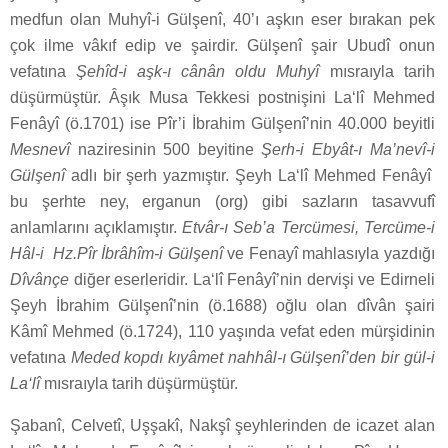
medfun olan Muhyî-i Gülşenî, 40’ı aşkın eser bırakan pek
çok ilme vâkıf edip ve şairdir. Gülşenî şair Ubudî onun
vefatına
Şehîd-i aşk-ı cânân oldu Muhyî
mısraıyla tarih
düşürmüştür. Âşık Musa Tekkesi postnişini La‘lî Mehmed
Fenâyî (ö.1701) ise Pîr’i İbrahim Gülşenî’nin 40.000 beyitli
Mesnevî
naziresinin 500 beyitine
Şerh-i Ebyât-ı Ma’nevî-i
Gülşenî
adlı bir şerh yazmıştır. Şeyh La‘lî Mehmed Fenâyî
bu şerhte ney, erganun (org) gibi sazların tasavvufî
anlamlarını açıklamıştır.
Etvâr-ı Seb’a Tercümesi, Tercüme-i
Hâl-i Hz.Pîr İbrâhîm-i Gülşenî
ve Fenayî mahlasıyla yazdığı
Dîvânçe
diğer eserleridir. La‘lî Fenâyî’nin dervişi ve Edirneli
Şeyh İbrahim Gülşenî’nin (ö.1688) oğlu olan dîvân şairi
Kâmî Mehmed (ö.1724), 110 yaşında vefat eden mürşidinin
vefatına
Meded kopdı kıyâmet nahhâl-ı Gülşenî’den bir gül-i
La‘lî
mısraıyla tarih düşürmüştür.
Şabanî, Celvetî, Uşşakî, Nakşî şeyhlerinden de icazet alan