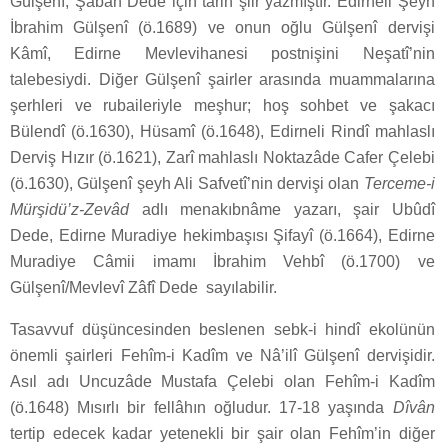
Gülşenî, Şabân Dede için tarih şiir yazmıştır. Edirneli Şeyh
İbrahim Gülşenî (ö.1689) ve onun oğlu Gülşenî dervişi
Kâmî, Edirne Mevlevihanesi postnişini Neşatî’nin
talebesiydi. Diğer Gülşenî şairler arasında muammalarına
şerhleri ve rubaileriyle meşhur; hoş sohbet ve şakacı
Bülendî (ö.1630), Hüsamî (ö.1648), Edirneli Rindî mahlaslı
Derviş Hızır (ö.1621), Zarî mahlaslı Noktazâde Cafer Çelebi
(ö.1630), Gülşenî şeyh Ali Safvetî’nin dervişi olan
Terceme-i
Mürşidü’z-Zevâd
adlı menakıbnâme yazarı, şair Ubûdî
Dede, Edirne Muradiye hekimbaşısı Şifayî (ö.1664), Edirne
Muradiye Câmii imamı İbrahim Vehbî (ö.1700) ve
Gülşenî/Mevlevî Zâfî Dede sayılabilir.
Tasavvuf düşüncesinden beslenen sebk-i hindî ekolünün
önemli şairleri Fehîm-i Kadîm ve Nâ’ilî Gülşenî dervişidir.
Asıl adı Uncuzâde Mustafa Çelebi olan Fehîm-i Kadîm
(ö.1648) Mısırlı bir fellâhın oğludur. 17-18 yaşında
Dîvân
tertip edecek kadar yetenekli bir şair olan Fehîm’in diğer