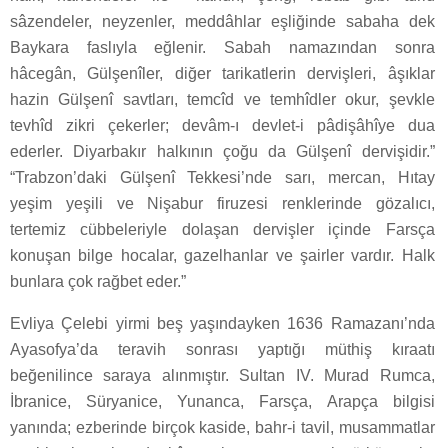
sâzendeler, neyzenler, meddâhlar eşliğinde sabaha dek
Baykara faslıyla eğlenir. Sabah namazından sonra
hâcegân, Gülşenîler, diğer tarikatlerin dervişleri, âşıklar
hazin Gülşenî savtları, temcîd ve temhîdler okur, şevkle
tevhîd zikri çekerler; devâm‑ı devlet‑i pâdişâhîye dua
ederler. Diyarbakır halkının çoğu da Gülşenî dervişidir.”
“Trabzon’daki Gülşenî Tekkesi’nde sarı, mercan, Hıtay
yeşim yeşili ve Nişabur firuzesi renklerinde gözalıcı,
tertemiz cübbeleriyle dolaşan dervişler içinde Farsça
konuşan bilge hocalar, gazelhanlar ve şairler vardır. Halk
bunlara çok rağbet eder.”
Evliya Çelebi yirmi beş yaşındayken 1636 Ramazanı’nda
Ayasofya’da teravih sonrası yaptığı müthiş kıraatı
beğenilince saraya alınmıştır. Sultan IV. Murad Rumca,
İbranice, Süryanice, Yunanca, Farsça, Arapça bilgisi
yanında; ezberinde birçok kaside, bahr-i tavil, musammatlar