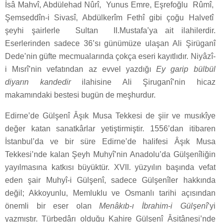
İsâ Mahvî, Abdülehad Nûrî, Yunus Emre, Eşrefoğlu Rûmî,
Şemseddîn-i Sivasî, Abdülkerîm Fethî gibi çoğu Halvetî
şeyhi şairlerle Sultan II.Mustafa’ya ait ilahilerdir.
Eserlerinden sadece 36’sı günümüze ulaşan Ali Şirüganî
Dede’nin güfte mecmualarında çokça eseri kayıtlıdır. Niyâzî-
i Mısrî’nin vefatından az evvel yazdığı
Ey garip bülbül
diyarın kandedir
ilahisine Ali Şiruganî’nin hicaz
makamındaki bestesi bugün de meşhurdur.
Edirne’de Gülşenî Âşık Musa Tekkesi de şiir ve musıkîye
değer katan sanatkârlar yetiştirmiştir. 1556’dan itibaren
İstanbul’da ve bir süre Edirne’de halifesi Âşık Musa
Tekkesi’nde kalan Şeyh Muhyî’nin Anadolu’da Gülşenîliğin
yayılmasına katkısı büyüktür. XVII. yüzyılın başında vefat
eden şair Muhyî-i Gülşenî, sadece Gülşenîler hakkında
değil; Akkoyunlu, Memluklu ve Osmanlı tarihi açısından
önemli bir eser olan
Menâkıb-ı İbrahim-i Gülşenî
’yi
yazmıştır. Türbedârı olduğu Kahire Gülşenî Âsitânesi’nde