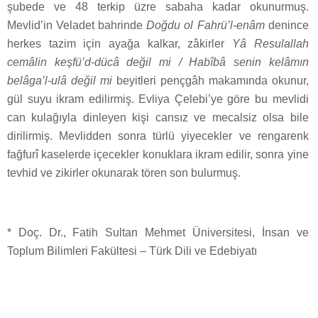
şubede ve 48 terkip üzre sabaha kadar okunurmuş.
Mevlid’in Veladet bahrinde
Doğdu ol Fahrü’l-enâm
denince
herkes tazim için ayağa kalkar, zâkirler
Yâ Resulallah
cemâlin keşfü’d-dücâ değil mi / Habîbâ senin kelâmın
belâga’l-ulâ değil mi
beyitleri pençgâh makamında okunur,
gül suyu ikram edilirmiş. Evliya Çelebi’ye göre bu mevlidi
can kulağıyla dinleyen kişi cansız ve mecalsiz olsa bile
dirilirmiş. Mevlidden sonra türlü yiyecekler ve rengarenk
fağfurî kaselerde içecekler konuklara ikram edilir, sonra yine
tevhid ve zikirler okunarak tören son bulurmuş.
* Doç. Dr., Fatih Sultan Mehmet Üniversitesi, İnsan ve
Toplum Bilimleri Fakültesi – Türk Dili ve Edebiyatı