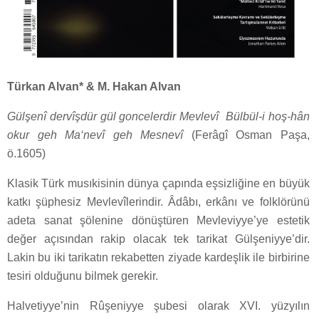
Türkan Alvan* & M. Hakan Alvan
Gülşenî dervîşdür gül goncelerdir Mevlevî
Bülbül-i hoş-hân
okur geh Ma‘nevî geh Mesnevî
(Ferâgî Osman Paşa,
ö.1605)
Klasik Türk musıkisinin dünya çapında eşsizliğine en büyük
katkı şüphesiz Mevlevîlerindir. Âdâbı, erkânı ve folklörünü
adeta sanat şölenine dönüştüren Mevleviyye’ye estetik
değer açısından rakip olacak tek tarikat Gülşeniyye’dir.
Lakin bu iki tarikatın rekabetten ziyade kardeşlik ile birbirine
tesiri olduğunu bilmek gerekir.
Halvetiyye’nin Rûşeniyye şubesi olarak XVI. yüzyılın