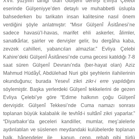
XVII. yüzyılın tanığı olan Gülşenî dervişi Evliya Çelebi
eserinde Gülşeniyye’den detaylı ve muhabbetli üslupla
bahsederken bu tarikatın insan kalitesine nasıl önem
verdiğini şöyle anlatmıştır: “Mısır Gülşenî Âsitânesi’ne
sadece havasü’l-havas, marifet ehli askerler, âlimler,
sanatkârlar, şairler ve dervişler gelir, bu dergâha kaba,
zevzek cahilleri, yabancıları almazlar.” Evliya Çelebi
Kahire’deki Gülşenî Âsitânesi’nde cuma gecesi katıldığı 7-8
saat süren Gülşenî Devranı’nda (ber-hayat olan) Aziz
Mahmud Hüdâyî, Abdülehad Nuri gibi şeyhlerin ilahilerinin
okunduğunu; burada Yesevî zikri
zikr-i erre
yapıldığını
söylemiştir. Başka yerlerdeki Gülşenî tekkelerini de gezen
Evliya Çelebi’ye göre “Edirne halkının çoğu Gülşenî
dervişidir. Gülşenî Tekkesi’nde Cuma namazı sonrası
toplanan büyük kalabalık ile tevhîd‑i sultânî zikri yaparlar.”
“Diyarbakır’da geceleri kandiller, mumlar, meş’alelerle
aydınlatılan ve süslenen meydandaki kulübelerde toplanan
halk, hânendeler ile kanun, çeng, rebab gibi türlü