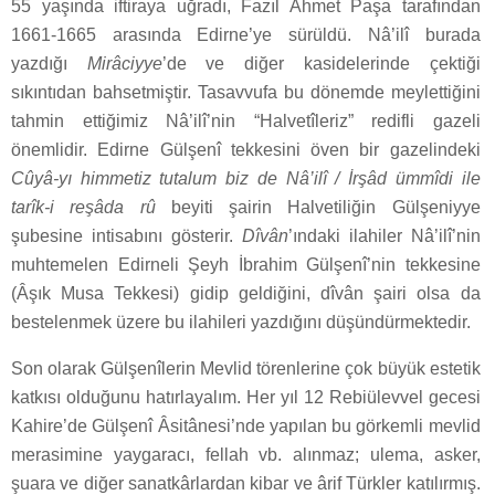
55 yaşında iftiraya uğradı, Fazıl Ahmet Paşa tarafından
1661-1665 arasında Edirne’ye sürüldü. Nâ’ilî burada
yazdığı
Mirâciyye
’de ve diğer kasidelerinde çektiği
sıkıntıdan bahsetmiştir. Tasavvufa bu dönemde meylettiğini
tahmin ettiğimiz Nâ’ilî’nin “Halvetîleriz” redifli gazeli
önemlidir. Edirne Gülşenî tekkesini öven bir gazelindeki
Cûyâ-yı himmetiz tutalum biz de Nâ’ilî / İrşâd ümmîdi ile
tarîk-i reşâda rû
beyiti şairin Halvetiliğin Gülşeniyye
şubesine intisabını gösterir.
Dîvân
’ındaki ilahiler Nâ’ilî’nin
muhtemelen Edirneli Şeyh İbrahim Gülşenî’nin tekkesine
(Âşık Musa Tekkesi) gidip geldiğini, dîvân şairi olsa da
bestelenmek üzere bu ilahileri yazdığını düşündürmektedir.
Son olarak Gülşenîlerin Mevlid törenlerine çok büyük estetik
katkısı olduğunu hatırlayalım. Her yıl 12 Rebiülevvel gecesi
Kahire’de Gülşenî Âsitânesi’nde yapılan bu görkemli mevlid
merasimine yaygaracı, fellah vb. alınmaz; ulema, asker,
şuara ve diğer sanatkârlardan kibar ve ârif Türkler katılırmış.