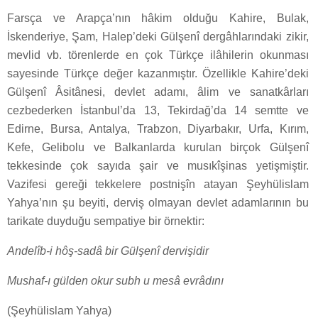
Farsça ve Arapça’nın hâkim olduğu Kahire, Bulak,
İskenderiye, Şam, Halep’deki Gülşenî dergâhlarındaki zikir,
mevlid vb. törenlerde en çok Türkçe ilâhilerin okunması
sayesinde Türkçe değer kazanmıştır. Özellikle Kahire’deki
Gülşenî Âsitânesi, devlet adamı, âlim ve sanatkârları
cezbederken İstanbul’da 13, Tekirdağ’da 14 semtte ve
Edirne, Bursa, Antalya, Trabzon, Diyarbakır, Urfa, Kırım,
Kefe, Gelibolu ve Balkanlarda kurulan birçok Gülşenî
tekkesinde çok sayıda şair ve musıkîşinas yetişmiştir.
Vazifesi gereği tekkelere postnişîn atayan Şeyhülislam
Yahya’nın şu beyiti, derviş olmayan devlet adamlarının bu
tarikate duyduğu sempatiye bir örnektir:
Andelîb-i hôş-sadâ bir Gülşenî dervişidir
Mushaf-ı gülden okur subh u mesâ evrâdını
(Şeyhülislam Yahya)