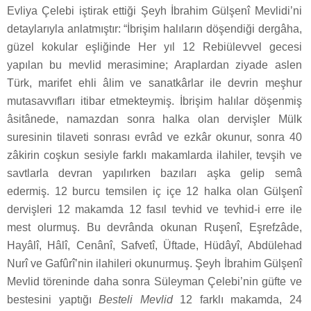
Evliya Çelebi iştirak ettiği Şeyh İbrahim Gülşenî Mevlidi’ni
detaylarıyla anlatmıştır: “İbrişim halıların döşendiği dergâha,
güzel kokular eşliğinde Her yıl 12 Rebiülevvel gecesi
yapılan bu mevlid merasimine; Araplardan ziyade aslen
Türk, marifet ehli âlim ve sanatkârlar ile devrin meşhur
mutasavvıfları itibar etmekteymiş. İbrişim halılar döşenmiş
âsitânede, namazdan sonra halka olan dervişler Mülk
suresinin tilaveti sonrası evrâd ve ezkâr okunur, sonra 40
zâkirin coşkun sesiyle farklı makamlarda ilahiler, tevşih ve
savtlarla devran yapılırken bazıları aşka gelip semâ
edermiş. 12 burcu temsilen iç içe 12 halka olan Gülşenî
dervişleri 12 makamda 12 fasıl tevhid ve tevhid-i erre ile
mest olurmuş. Bu devrânda okunan Ruşenî, Eşrefzâde,
Hayâlî, Hâlî, Cenânî, Safvetî, Üftade, Hüdâyî, Abdülehad
Nurî ve Gafûrî’nin ilahileri okunurmuş. Şeyh İbrahim Gülşenî
Mevlid töreninde daha sonra Süleyman Çelebi’nin güfte ve
bestesini yaptığı
Besteli Mevlid
12 farklı makamda, 24