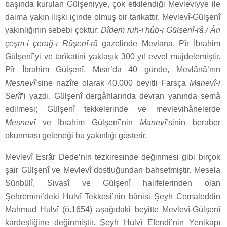
başında kurulan Gülşeniyye, çok etkilendiği Mevleviyye ile
daima yakın ilişki içinde olmuş bir tarikattır. Mevlevî-Gülşenî
yakınlığının sebebi çoktur:
Dîdem ruh-ı hûb-ı Gülşenî-râ / Ân
çeşm-i çerağ-ı Rûşenî-râ
gazelinde Mevlana, Pîr İbrahim
Gülşenî’yi ve tarîkatini yaklaşık 300 yıl evvel müjdelemiştir.
Pîr İbrahim Gülşenî, Mısır’da 40 günde, Mevlânâ’nın
Mesnevî
’sine nazîre olarak 40.000 beyitli Farsça
Manevî-i
Şerîf
’i yazdı. Gülşenî dergâhlarında devran yanında semâ
edilmesi; Gülşenî tekkelerinde ve mevlevihânelerde
Mesnevî
ve İbrahim Gülşenî’nin
Manevî
’sinin beraber
okunması geleneği bu yakınlığı gösterir.
Mevlevî Esrâr Dede’nin tezkiresinde değinmesi gibi birçok
şair Gülşenî ve Mevlevî dostluğundan bahsetmiştir. Mesela
Sünbülî, Sivasî ve Gülşenî halifelerinden olan
Şehremini’deki Hulvî Tekkesi’nin bânisi Şeyh Cemaleddin
Mahmud Hulvî (ö.1654) aşağıdaki beyitte Mevlevî-Gülşenî
kardeşliğine değinmiştir. Şeyh Hulvî Efendi’nin Yenikapı