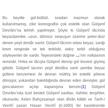
Bu beyitte gül-bülbül, sıradan mazmun olarak
kullanılmamış, zikir koreografisi çok estetik olan Gülşenî
Devrânı’na telmih yapılmıştır. Şöyle ki Gülşenî tâcında
beyaz/pembe, uzun, dilimsiz serpuşun üzerine
şeker-âviz
denen yeşil destâr sarılır. Gülşenî tâcının ortası beyaz, sarığı
krem renginde ve tek terklidir, sekiz terkli olduğunu
söyleyenler de vardır. Tepesindeki düğme ﺐ’nin noktasının
remzidir. Hırka ve tâcıyla Gülşenî dervişi gül kisvesi giymiş
gibidir. Gülşenî tacının yeşil destâra sarılı pembe beyaz
güllere benzemesi ile devran müthiş bir estetik şölene
dönüşür, yukarıdan bakıldığında devran eden dervişler, gül
goncalarının açılıp kapanışına benzer.
[1]
Gülşenî
Devrânı’nda özel besteli Gülşenî savtları, ilahiler, tevşihler,
okunurdu. Aslen Bahçesaraylı olan dîvân kâtibi ve
Tarih-i
Vecihî
yazarı Hasan Vecihî (ö.1660) bir kasidesinde