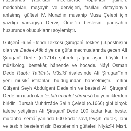
meddahları, meşayıh ve dervişleri, fasılları detaylarıyla
anlatmış, güftesi IV. Murad’ın musahip Musa Çelebi için
yazdığı varsağıya Derviş Ömer’in bestesini padişahın
huzurunda okuduklarını söylemiştir.
Gülşenî Hulvî Efendi Tekkesi (Şiruganî Tekkesi) 3.postnişini
olan ve
Dede-i Atîk
diye de güfte mecmualarında geçen Ali
Şiruganî Dede (ö.1714) şöhreti çağını aşan büyük bir
müzikolog, bestekâr, hânende ve hocadır. Nâyî Osman
Dede
Rabt-ı Ta’bîrât-ı Mûsikî
risalesinde Ali Şiruganî’nin
yeni musıkî ıstılahları bulduğundan bahsetmiştir. Tertibi
Gülşenî Şeyh Abdülganî Dede’nin ve bestesi Ali Şiruganî
Dede’nin icadı olan
tesbih
(
mahfel sürmesi
) bu yeniliklerden
biridir. Bursalı Muhrirzâde Salih Çelebi (ö.1666) gibi birçok
talebe yetiştiren Ali Şiruganî Dede 100 kadar kâr, beste,
murabba, semâî yanında 600 kadar savt, tevşih, durak, ilahi
ve tesbih bestelemiştir. Bestelerinin güfteleri Niyâzî-i Mısrî,