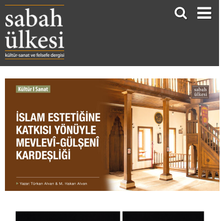
İSLAM ESTETİĞİNE KATKISI YÖNÜYLE MEVLEVÎ-GÜLŞENÎ KARDEŞLİĞİ