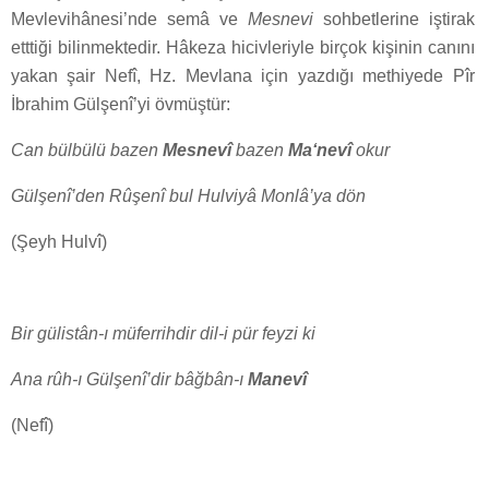
Mevlevihânesi’nde semâ ve
Mesnevi
sohbetlerine iştirak
etttiği bilinmektedir. Hâkeza hicivleriyle birçok kişinin canını
yakan şair Nefî, Hz. Mevlana için yazdığı methiyede Pîr
İbrahim Gülşenî’yi övmüştür:
Can bülbülü bazen
Mesnevî
bazen
Ma‘nevî
okur
Gülşenî’den Rûşenî bul Hulviyâ Monlâ’ya dön
(Şeyh Hulvî)
Bir gülistân-ı müferrihdir dil-i pür feyzi ki
Ana rûh-ı Gülşenî’dir bâğbân-ı
Manevî
(Nefî)