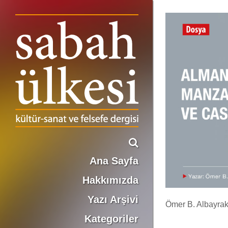
ALMAN ROMANTİK MANZARA RESMİ VE CASPAR DAVİD FRİEDRİ
Ana Sayfa
Hakkımızda
Yazı Arşivi
Ömer B. Albayrak
Kategoriler