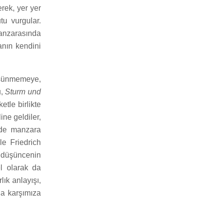
rek, yer yer
tu vurgular.
anzarasında
anın kendini
düşünmemeye,
u,
Sturm und
tle birlikte
ine geldiler,
 de manzara
le Friedrich
k düşüncenin
l olarak da
ık anlayışı,
da karşımıza