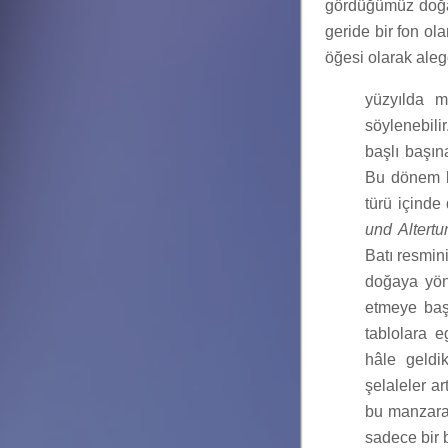
gördüğümüz doğa 
geride bir fon ola
öğesi olarak aleg
yüzyılda m
söylenebili
başlı başın
Bu dönem b
türü içinde
und Altert
Batı resmin
doğaya yöne
etmeye başl
tablolara e
hâle geldik
şelaleler ar
bu manzara 
sadece bir 