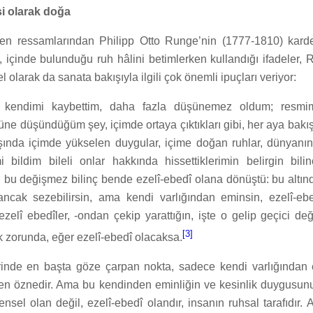
si olarak doğa
en ressamlarından Philipp Otto Runge’nin (1777-1810) karde
, içinde bulunduğu ruh hâlini betimlerken kullandığı ifadeler,
 olarak da sanata bakışıyla ilgili çok önemli ipuçları veriyor:
de kendimi kaybettim, daha fazla düşünemez oldum; resm
tüne düşündüğüm şey, içimde ortaya çıktıkları gibi, her aya bak
şında içimde yükselen duygular, içime doğan ruhlar, dünyanın
i bildim bileli onlar hakkında hissettiklerimin belirgin bil
; bu değişmez bilinç bende ezelî-ebedî olana dönüştü: bu altın
ancak sezebilirsin, ama kendi varlığından eminsin, ezelî-e
 ezelî ebedîler, -ondan çekip yarattığın, işte o gelip geçici de
[3]
 zorunda, eğer ezelî-ebedî olacaksa.
rinde en başta göze çarpan nokta, sadece kendi varlığından 
en öznedir. Ama bu kendinden eminliğin ve kesinlik duygusun
ensel olan değil, ezelî-ebedî olandır, insanın ruhsal tarafıdır.