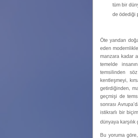
tüm bir düny
de ödediği p
Öte yandan doğan
eden modernlikle
manzara kadar ar
temelde insanın
temsilinden s
kentleşmeyi, kır
getirdiğinden, m
geçmişi de temsi
sonrası Avrupa’
istikrarlı bir bi
dünyaya karşılık g
Bu yoruma göre,