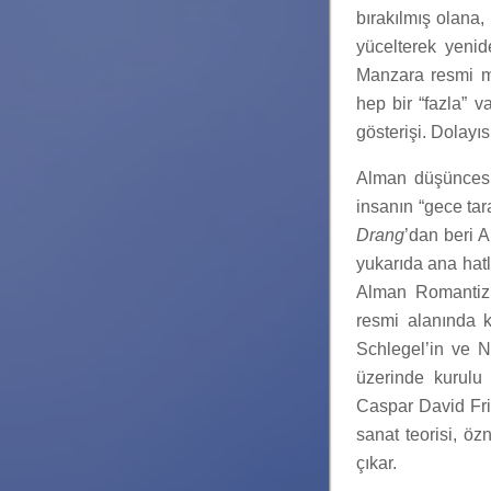
bırakılmış olana,
yücelterek yenid
Manzara resmi m
hep bir “fazla” v
gösterişi. Dolayı
Alman düşüncesin
insanın “gece ta
Drang
’dan beri A
yukarıda ana hatla
Alman Romantizm
resmi alanında ke
Schlegel’in ve N
üzerinde kurulu
Caspar David Fri
sanat teorisi, öz
çıkar.