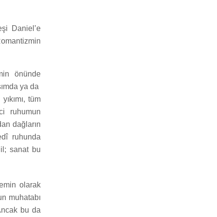
şi Daniel’e
 Romantizmin
imin önünde
ışımda ya da
 yıkımı, tüm
inci ruhumun
dan dağların
bedî ruhunda
ğil; sanat bu
emin olarak
un muhatabı
 Ancak bu da