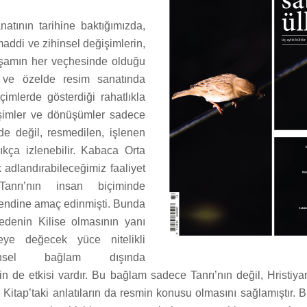
atının tarihine baktığımızda,
maddi ve zihinsel değişimlerin,
şamın her veçhesinde olduğu
a ve özelde resim sanatında
içimlerde gösterdiği rahatlıkla
işimler ve dönüşümler sadece
nde değil, resmedilen, işlenen
kça izlenebilir. Kabaca Orta
 adlandırabileceğimiz faaliyet
anrı’nın insan biçiminde
endine amaç edinmişti. Bunda
ş edenin Kilise olmasının yanı
eye değecek yüce nitelikli
nsel bağlam dışında
 de etkisi vardır. Bu bağlam sadece Tanrı’nın değil, Hristiyan
al Kitap’taki anlatıların da resmin konusu olmasını sağlamıştır. 