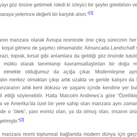
ayı göz önüne getirmek istedi ki izleyici bir şeyler görebilsin 
[1]
araya yeterince değerli bir karşılık alsın.”
ın manzara olarak Avrupa resminde öne çıkış sürecinin her 
 koşut gitmesi de şaşırtıcı olmamalıdır. Almancada
Landschaft
azi, toprak, kırsal gibi anlamlara da geldiği göz önünde tutu
 mülkü olarak tanımlanıp kavramsallaştırılan bir doğa m
öz etmekte olduğumuz da açığa çıkar. Modernleşme ay
salın merkez olmaktan çıkıp artık uzakta ve geride kalışını da
anzaranın artık kent dokusu ve yaşamı içinde kendine yer b
l ettiği söylenebilir. Hatta Malcolm Andrews’a göre “Özelli
da ve Amerika’da özel bir yere sahip olan manzara aynı zama
çimde o ‘öteki’, yani evimiz olan, ya da olmuş olan, insanın ü
[2]
elmiştir.”
 manzara resmi toplumsal bağlamda modern dünya için geçm