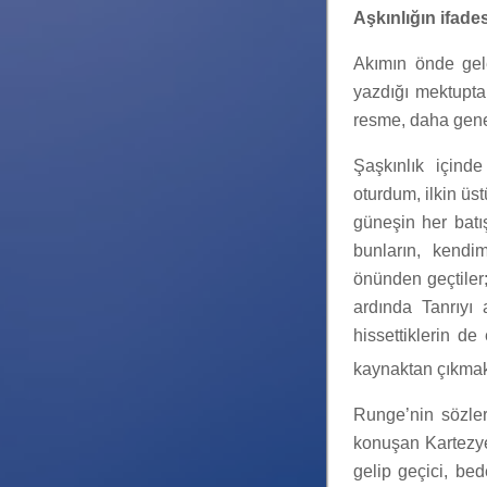
Aşkınlığın ifade
Akımın önde gel
yazdığı mektupta
resme, daha genel
Şaşkınlık için
oturdum, ilkin üs
güneşin her batı
bunların, kendim
önünden geçtiler
ardında Tanrıyı 
hissettiklerin de
kaynaktan çıkmak
Runge’nin sözle
konuşan Kartezy
gelip geçici, bed