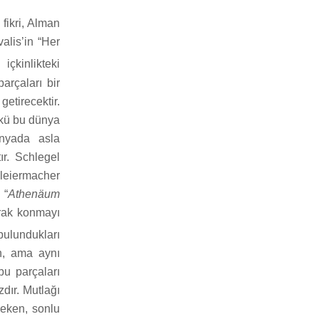
fikri, Alman
valis’in “Her
 içkinlikteki
arçaları bir
etirecektir.
ünkü bu dünya
ünyada asla
ır. Schlegel
leiermacher
 “
Athenäum
arak konmayı
bulundukları
n, ama aynı
bu parçaları
zdır. Mutlağı
reken, sonlu