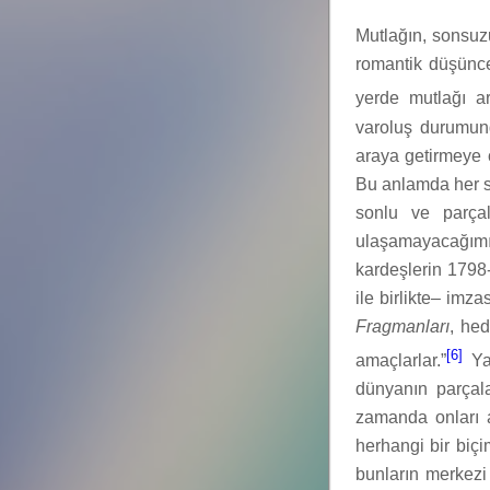
Mutlağın, sonsuz
romantik düşünce
yerde mutlağı a
varoluş durumund
araya getirmeye ç
Bu anlamda her sa
sonlu ve parça
ulaşamayacağımız
kardeşlerin 1798
ile birlikte– imza
Fragmanları
, hed
[6]
amaçlarlar.”
Yan
dünyanın parçal
zamanda onları a
herhangi bir biçi
bunların merkezi