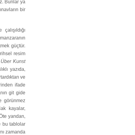
z. Bunlar ya
ınavların bir
çalışıldığı
, manzaranın
tmek güçtür.
ihsel resim
ı
Über Kunst
ıklı yazıda,
tardıktan ve
rinden ifade
nın git gide
yse görünmez
lak kayalar,
 Öte yandan,
 bu tablolar
aynı zamanda