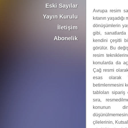
Eski Sayılar
Avrupa resim san
Yayın Kurulu
kıtanın yaşadığı 
dönüşümlerin ya
İletişim
gibi, sanatlard
Abonelik
kendini çeşitli b
görülür. Bu değ
resim teknikleri
konularda da açı
Çağ resmi olarak
esas olarak T
betimlenmesini k
tabloları sipari
sıra, resmedilm
konunun di
düşünülmemesinin
çilelerinin, Kuts