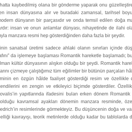
 hatta kaybedilmiş olana bir gönderme yaparak onu güzelleştire
en insan dünyasına alır ve buradaki zamansal, tarihsel boyu
odern dünyanın bir parçasıdır ve onda temsil edilen doğa m
ardır: insan ve onun anlamlar dünyası, nihayetinde de ilahi ol
sıyla manzara resmi hep gösterdiğinden daha fazla bir şeydir.
in sanatsal üretimi sadece ahlaki olanın sınırları içinde 
rafını” da işlemeye başlaması Romantik hareketle başlamadı; b
lman kültür dünyasının alışkın olduğu bir şeydi. Romantik hareke
rını çizmeye çalıştığımız tüm eğilimler bir bütünün parçaları hâl
inin en özgün hâlde faaliyet gösterdiği resim ve özellikle
ndilerini en zengin ve etkileyici biçimde gösterdiler. Özellik
ovalis’in yapıtlarında ifadesini bulan erken dönem Romanti
 olduğu kavramsal ayakları dönemin manzara resminde, öze
edrich’in resimlerinde görmekteyiz. Bu düşüncenin doğa ve varl
nelliği kavrayışı, teorik metinlerde olduğu kadar bu tablolarda 