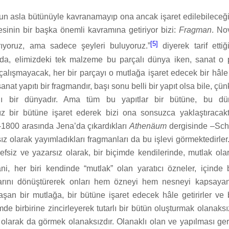
un asla bütünüyle kavranamayıp ona ancak işaret edilebileceği 
sinin bir başka önemli kavramına getiriyor bizi:
Fragman
. No
[5]
rıyoruz, ama sadece şeyleri buluyoruz.”
diyerek tarif ettiği
a, elimizdeki tek malzeme bu parçalı dünya iken, sanat o p
alışmayacak, her bir parçayı o mutlağa işaret edecek bir hâle g
nat yapıtı bir fragmandır, başı sonu belli bir yapıt olsa bile, ç
lı bir dünyadır. Ama tüm bu yapıtlar bir bütüne, bu d
 bir bütüne işaret ederek bizi ona sonsuzca yaklaştıracakt
-1800 arasında Jena’da çıkardıkları
Athenäum
dergisinde –Sch
sız olarak yayımladıkları fragmanları da bu işlevi görmektedirler.
efsiz ve yazarsız olarak, bir biçimde kendilerinde, mutlak ol
i, her biri kendinde “mutlak” olan yaratıcı özneler, içinde 
arını dönüştürerek onları hem özneyi hem nesneyi kapsaya
şan bir mutlağa, bir bütüne işaret edecek hâle getirirler ve 
mde birbirine zincirleyerek tutarlı bir bütün oluşturmak olanaksı
 olarak da görmek olanaksızdır. Olanaklı olan ve yapılması ge