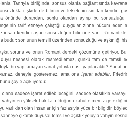
olanla, Tanrıyla birliğinde, sonsuz olanla bağlantısında kavrana
onsuzlukla ilişkide de bilimin ve felsefenin sınırları kendini gös
zca önünde durandan, sonlu olandan ayırıp bu sonsuzluğ
nge’nin tarif etmeye çalıştığı duygular zihne hücum eder, ak
ve insan kendini aşan sonsuzluğun bilincine varır. Romantikle
da budur: sonlunun temsili üzerinden sonsuzluğu ve aşkınlığı his
başka soruna ve onun Romantiklerdeki çözümüne getiriyor. B
ir duyu nesnesi olarak resmedilemez, çünkü tam da temsil e
yoluyla bu yapılamayan sanat yoluyla nasıl yapılacaktır? Sanat b
layamaz, deneyle gösteremez, ama ona
işaret edebilir
. Friedr
 bunu şöyle açıklıyordu:
i olana sadece işaret edilebileceğini, sadece olasılıkla varsayı
 vahyin en yüksek hakikat olduğunu kabul etmemiz gerektiğini 
 varlıkları olan insanlar için fazlasıyla yüce bir bilgidir, böyl
 sahneye çıkarak duyusal temsil ve açıklık yoluyla vahyin nesnel