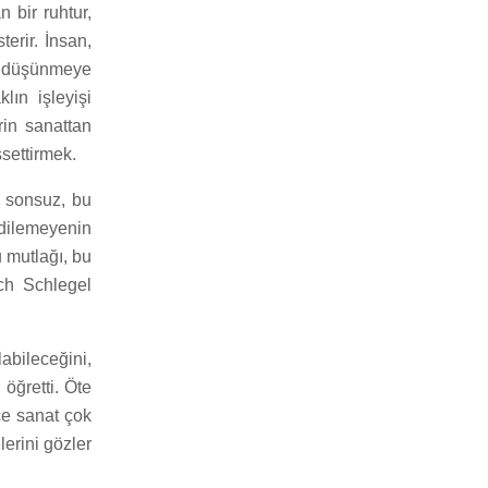
n bir ruhtur,
terir. İnsan,
u düşünmeye
lın işleyişi
rin sanattan
settirmek.
u sonsuz, bu
dilemeyenin
u mutlağı, bu
ich Schlegel
labileceğini,
öğretti. Öte
ece sanat çok
erini gözler