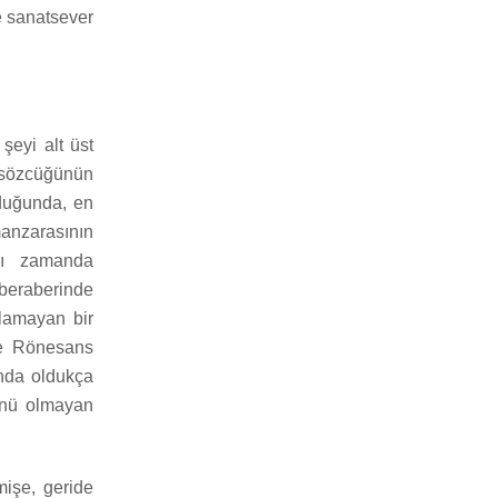
ve sanatsever
şeyi alt üst
sözcüğünün
lduğunda, en
anzarasının
nı zamanda
 beraberinde
ulamayan bir
kle Rönesans
nda oldukça
rünü olmayan
işe, geride