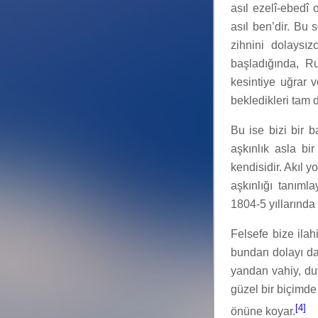
asıl ezelî-ebedî 
asıl ben’dir. Bu s
zihnini dolaysı
başladığında, Ru
kesintiye uğrar 
bekledikleri tam 
Bu ise bizi bir 
aşkınlık asla b
kendisidir. Akıl 
aşkınlığı tanım
1804-5 yıllarında
Felsefe bize ilah
bundan dolayı da
yandan vahiy, duyu
güzel bir biçimde
[4]
önüne koyar.