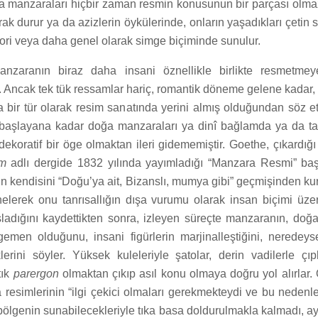
manzaraları hiçbir zaman resmin konusunun bir parçası olma
rak durur ya da azizlerin öykülerinde, onların yaşadıkları çetin s
ori veya daha genel olarak simge biçiminde sunulur.
anzaranın biraz daha insani öznellikle birlikte resmetmeye 
r. Ancak tek tük ressamlar hariç, romantik döneme gelene kadar
a bir tür olarak resim sanatında yerini almış olduğundan söz e
aşlayana kadar doğa manzaraları ya dinî bağlamda ya da tar
 dekoratif bir öge olmaktan ileri gidememiştir. Goethe, çıkardığ
um
adlı dergide 1832 yılında yayımladığı “Manzara Resmi” başl
in kendisini “Doğu’ya ait, Bizanslı, mumya gibi” geçmişinden kur
lerek onu tanrısallığın dışa vurumu olarak insan biçimi üze
adığını kaydettikten sonra, izleyen süreçte manzaranın, doğa
gemen olduğunu, insani figürlerin marjinalleştiğini, nerede
lerini söyler. Yüksek kuleleriyle şatolar, derin vadilerle çıp
tık
parergon
olmaktan çıkıp asıl konu olmaya doğru yol alırlar.
resimlerinin “ilgi çekici olmaları gerekmekteydi ve bu nedenle
bölgenin sunabilecekleriyle tıka basa doldurulmakla kalmadı, 