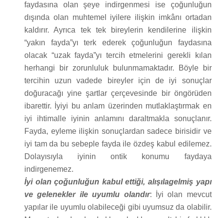
faydasına olan şeye indirgenmesi ise çoğunluğun
dışında olan muhtemel iyilere ilişkin imkânı ortadan
kaldırır. Ayrıca tek tek bireylerin kendilerine ilişkin
“yakın fayda”yı terk ederek çoğunluğun faydasına
olacak “uzak fayda”yı tercih etmelerini gerekli kılan
herhangi bir zorunluluk bulunmamaktadır. Böyle bir
tercihin uzun vadede bireyler için de iyi sonuçlar
doğuracağı yine şartlar çerçevesinde bir öngörüden
ibarettir. İyiyi bu anlam üzerinden mutlaklaştırmak en
iyi ihtimalle iyinin anlamını daraltmakla sonuçlanır.
Fayda, eyleme ilişkin sonuçlardan sadece birisidir ve
iyi tam da bu sebeple fayda ile özdeş kabul edilemez.
Dolayısıyla iyinin ontik konumu faydaya
indirgenemez.
İyi olan çoğunluğun kabul ettiği, alışılagelmiş yapı
ve gelenekler ile uyumlu olandır
: İyi olan mevcut
yapılar ile uyumlu olabileceği gibi uyumsuz da olabilir.