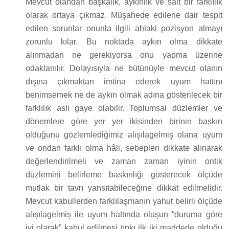
Mevcut olandan başkalık, aykırılık ve salt bir farklılık
olarak ortaya çıkmaz. Müşahede edilene dair tespit
edilen sorunlar onunla ilgili ahlaki pozisyon almayı
zorunlu kılar. Bu noktada aykırı olma dikkate
alınmadan ne gerekiyorsa onu yapma üzerine
odaklanılır. Dolayısıyla ne bütünüyle mevcut olanın
dışına çıkmaktan imtina ederek uyum hattını
benimsemek ne de aykırı olmak adına gösterilecek bir
farklılık asli gaye olabilir. Toplumsal düzlemler ve
dönemlere göre yer yer ikisinden birinin baskın
olduğunu gözlemlediğimiz alışılagelmiş olana uyum
ve ondan farklı olma hâli, sebepleri dikkate alınarak
değerlendirilmeli ve zaman zaman iyinin ontik
düzlemini belirleme baskınlığı gösterecek ölçüde
mutlak bir tavrı yansıtabileceğine dikkat edilmelidir.
Mevcut kabullerden farklılaşmanın yahut belirli ölçüde
alışılagelmiş ile uyum hattında oluşun “duruma göre
iyi olarak” kabul edilmesi tıpkı ilk iki maddede olduğu