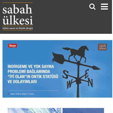
İNDİRGEME VE YOK SAYMA PROBLEMİ BAĞLAMINDA “İYİ OLAN”IN ONTİK STATÜSÜ VE DOLAYIMLARI