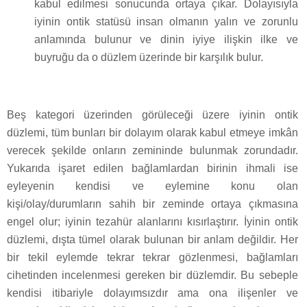
kabul edilmesi sonucunda ortaya çıkar. Dolayısıyla
iyinin ontik statüsü insan olmanın yalın ve zorunlu
anlamında bulunur ve dinin iyiye ilişkin ilke ve
buyruğu da o düzlem üzerinde bir karşılık bulur.
Beş kategori üzerinden görüleceği üzere iyinin ontik
düzlemi, tüm bunları bir dolayım olarak kabul etmeye imkân
verecek şekilde onların zemininde bulunmak zorundadır.
Yukarıda işaret edilen bağlamlardan birinin ihmali ise
eyleyenin kendisi ve eylemine konu olan
kişi/olay/durumların sahih bir zeminde ortaya çıkmasına
engel olur; iyinin tezahür alanlarını kısırlaştırır. İyinin ontik
düzlemi, dışta tümel olarak bulunan bir anlam değildir. Her
bir tekil eylemde tekrar tekrar gözlenmesi, bağlamları
cihetinden incelenmesi gereken bir düzlemdir. Bu sebeple
kendisi itibariyle dolayımsızdır ama ona ilişenler ve