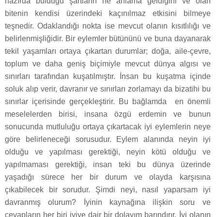
hazırda bulduğu şartların ne anlama geldiğini ve olan
bitenin kendisi üzerindeki kaçınılmaz etkisini bilmeye
teşnedir. Odaklandığı nokta ise mevcut olanın kısıtlılığı ve
belirlenmişliğidir. Bir eylemler bütününü ve buna dayanarak
tekil yaşamları ortaya çıkartan durumlar; doğa, aile-çevre,
toplum ve daha geniş biçimiyle mevcut dünya algısı ve
sınırları tarafından kuşatılmıştır. İnsan bu kuşatma içinde
soluk alıp verir, davranır ve sınırları zorlamayı da bizatihi bu
sınırlar içerisinde gerçekleştirir. Bu bağlamda en önemli
meselelerden birisi, insana özgü erdemin ve bunun
sonucunda mutluluğu ortaya çıkartacak iyi eylemlerin neye
göre belirleneceği sorusudur. Eylem alanında neyin iyi
olduğu ve yapılması gerektiği, neyin kötü olduğu ve
yapılmaması gerektiği, insan teki bu dünya üzerinde
yaşadığı sürece her bir durum ve olayda karşısına
çıkabilecek bir sorudur. Şimdi neyi, nasıl yaparsam iyi
davranmış olurum? İyinin kaynağına ilişkin soru ve
cevapların her biri iyiye dair bir dolayım barındırır. İyi olanın