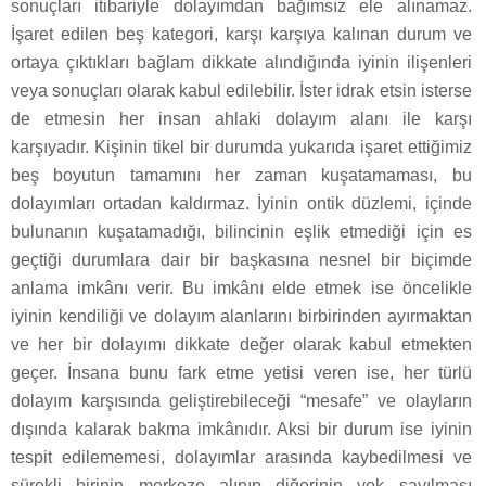
sonuçları itibariyle dolayımdan bağımsız ele alınamaz.
İşaret edilen beş kategori, karşı karşıya kalınan durum ve
ortaya çıktıkları bağlam dikkate alındığında iyinin ilişenleri
veya sonuçları olarak kabul edilebilir. İster idrak etsin isterse
de etmesin her insan ahlaki dolayım alanı ile karşı
karşıyadır. Kişinin tikel bir durumda yukarıda işaret ettiğimiz
beş boyutun tamamını her zaman kuşatamaması, bu
dolayımları ortadan kaldırmaz. İyinin ontik düzlemi, içinde
bulunanın kuşatamadığı, bilincinin eşlik etmediği için es
geçtiği durumlara dair bir başkasına nesnel bir biçimde
anlama imkânı verir. Bu imkânı elde etmek ise öncelikle
iyinin kendiliği ve dolayım alanlarını birbirinden ayırmaktan
ve her bir dolayımı dikkate değer olarak kabul etmekten
geçer. İnsana bunu fark etme yetisi veren ise, her türlü
dolayım karşısında geliştirebileceği “mesafe” ve olayların
dışında kalarak bakma imkânıdır. Aksi bir durum ise iyinin
tespit edilememesi, dolayımlar arasında kaybedilmesi ve
sürekli birinin merkeze alınıp diğerinin yok sayılması