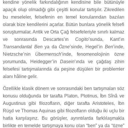
kendine yönelik farkındalığının kendisine bile bütünüyle
apaçık olup olmadığı gibi çeşitli konular tartışılır. Zikredilen
bu meseleler, felsefenin en temel konularından bazıları
olarak bize kendilerini açarlar. Bütün bunlara yönelik felsefi
soruşturmalar, Antik ve Orta Çağ felsefeleriyle sınırlı kalmaz
ve sonrasında Descartes’ın
Cogito
’sunda, Kant’ın
Transandantal Ben
ya da
Özne
’sinde, Hegel’in
Ben
’inde,
Nietzsche’nin
Übermensch
’inde, fenomenolojinin özne
yorumunda, Heidegger’in
Dasein
’ında ve çağdaş zihin
felsefesi tartışmalarında da peşine düşülen bir problemler
alanı hâline gelir.
Özellikle klasik dönem ve sonrasındaki ben tartışmaları söz
konusu olduğunda bir tarafta Platon, Plotinus, İbn Sînâ ve
Augustinus gibi filozofların, diğer tarafta Aristoteles, İbn
Rüşd ve Thomas Aquinas gibi filozofların olduğu iki uçlu bir
hatla karşılaşırız. Bu görüşler, ayrıntılarda farklılaşmakla
birlikte en temelde tartışmaya konu olan “ben” ya da “özne”