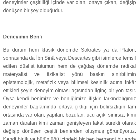
deneyimler çeşitliliği içinde var olan, ortaya çıkan, değişip
dönüşen bir şey olduğudur.
Deneyimin Ben’i
Bu durum hem klasik dönemde Sokrates ya da Platon,
sonrasında da İbn Sînâ veya Descartes gibi isimlerce temsil
edilen düalist tutumun hem de çağdaş dönemde radikal
materyalist ve fizikalist yönü baskın sinirbilimin
epistemolojik, metafizik veya bilimsel kesinlik adına inkâr
ettikleri şeyin deneyim olması açısından ilginç bir yön taşır.
Oysa kendi benimize ve benliğimize ilişkin farkındalığımız
deneyimler bağlamında ortaya çıktığı için belirsizliğin tam
ortasında var olan, yapılan, bozulan, ucu açık, sınırsız, kimi
zaman daralan kimi zaman genişleyen fakat sürekli olarak
değişip dönüşen çeşitli benlerden oluşmuş görünüyoruz.
Kendi birlik ve bütünlüğü içindeki bir ben herhangi bir anda