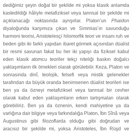
dediğimiz şeyin doğal bir şekilde mi yoksa klasik anlamda
kastedildiği hâliyle metafiziksel veya tanrısal bir şekilde mi
açıklanacağı noktasında ayrışırlar. Platon’un
Phaidon
diyaloğunda karşımıza çıkan ve Simmias’ın savunduğu
harmoni teorisi, Aristotelesçi hilomorfik teori ve insanı ruh ve
beden gibi iki farklı yapıdan ibaret görmek açısından düalist
bir resmi savunan fakat bu her iki yapıyı da fiziksel kabul
eden klasik atomcu teoriler tekçi niteliği baskın doğalcı
yaklaşımların ilk örnekleri olarak görülebilir. Keza, Platon ve
sonrasında dinî, teolojik, felsefi veya mistik gelenekler
tarafından da büyük oranda benimsenen düalist teorileri ise
ben ya da özneyi metafiziksel veya tanrısal bir cevher
olarak kabul eden yaklaşımların erken tartışmaları olarak
görebiliriz. Ben ya da öznenin, kendi mahiyetine ya da
varlığına dair bilgiye veya farkındalığa Platon, İbn Sînâ veya
Augustinus gibi filozoflarda olduğu gibi doğrudan ve
aracısız bir şekilde mi, yoksa Aristoteles, İbn Rüşd ve