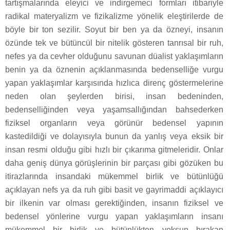
tartışmalarında eleyici ve indirgemeci formları itibariyle
radikal materyalizm ve fizikalizme yönelik eleştirilerde de
böyle bir ton sezilir. Soyut bir ben ya da özneyi, insanın
özünde tek ve bütüncül bir nitelik gösteren tanrısal bir ruh,
nefes ya da cevher olduğunu savunan düalist yaklaşımların
benin ya da öznenin açıklanmasında bedenselliğe vurgu
yapan yaklaşımlar karşısında hızlıca direnç göstermelerine
neden olan şeylerden birisi, insan bedeninden,
bedenselliğinden veya yaşamsallığından bahsederken
fiziksel organların veya görünür bedensel yapının
kastedildiği ve dolayısıyla bunun da yanlış veya eksik bir
insan resmi olduğu gibi hızlı bir çıkarıma gitmeleridir. Onlar
daha geniş dünya görüşlerinin bir parçası gibi gözüken bu
itirazlarında insandaki mükemmel birlik ve bütünlüğü
açıklayan nefs ya da ruh gibi basit ve gayrimaddi açıklayıcı
bir ilkenin var olması gerektiğinden, insanın fiziksel ve
bedensel yönlerine vurgu yapan yaklaşımların insanı
mükemmel bir birlik ve bütünlükten yoksun bırakan