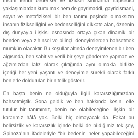
insanı kendi bedensel ve fiziksel sınırlarına hapsedici
yaklaşımlardan kurtulmak hem de gayrimaddi, gayricismani,
soyut ve metafiziksel bir ben tanımı peşinde olmaksızın
insanın fizikselliğini ve bedenselliğini dikkate alan, öznenin
dış dünyayla ilişkisi esnasında ortaya çıkan dinamik bir
benden veya zihinsel ve bilinçli deneyimlerden bahsetmek
mümkün olacaktır. Bu koşullar altında deneyimlenen bir ben
algısında, ben sabit ve verili bir şeye gönderme yapmaz ve
ağzımızdan lafız olarak çıktığında aynı olmakla birlikte
içeriği her yeni yaşantı ve deneyimle sürekli olarak farklı
benlerle doldurulan bir nitelik gösterir.
En başta benin ne olduğuyla ilgili kararsızlığımızdan
bahsetmiştik. Sona geldik ve ben hakkında kesin, elle
tutulur bir tanımımız, benin ne olabileceğine ilişkin bir
kararımız hâlâ yok. Belki hiç olmayacak da. Fakat bu
belirsizlik ve kararsızlık içinde belki de bildiğimiz tek şey,
Spinoza’nın ifadeleriyle “bir bedenin neler yapabileceğini