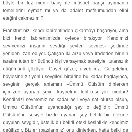
böyle bir tez menfi barış ile müspet barışı ayırmanın
temellerini oymaz mı ya da adalet mefhumundan elini
eteğini çekmez mi?
Frankfurt bizi kendi labirentinden çıkarmayı başarıyor, ama
bizi kendi labirentimizde öylece bırakıyor. Kendimizi
sevmemizi insanın sevdiği şeyleri sevmesi şeklinde
yeniden izah ediyor. Çatışan iki arzu veya iradeden birinin
tarafını tutan bir üçüncü kişi varsaymak suretiyle, tutarsızlık
düğümünü çözüyor. Gayet güzel, diyebiliriz. Gelgelelim,
böylesine zıt yönlü sevgileri birbirine bu kadar bağlayınca,
sevginin gerçek anlamını –Ümmü Gülsüm dinlerken
içimizde uyanan şeyi– kaybetme tehlikesi yok mudur?
Kendimizi sevmemiz ne kadar asil veya saf olursa olsun,
Ümmü Gülsüm’ün uyandırdığı şey o değildir; Ümmü
Gülsüm’ün sesiyle bizde uyanan şey belirli bir ötekine
duyulan sevgidir, üstelik bu belirli öteki kesinlikle kendimiz
değilizdir. Bizler (bazılarımız) onu dinlerken, hatta belki de