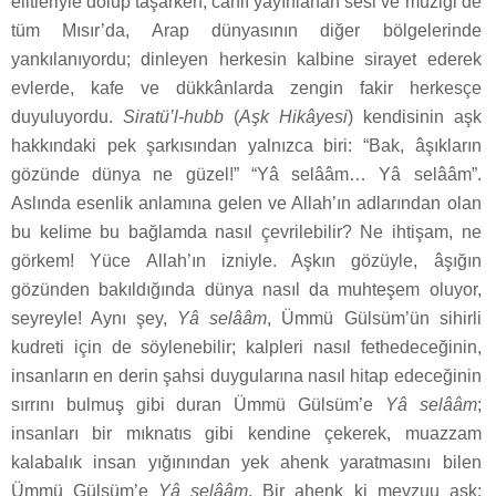
elitleriyle dolup taşarken, canlı yayınlanan sesi ve müziği de
tüm Mısır’da, Arap dünyasının diğer bölgelerinde
yankılanıyordu; dinleyen herkesin kalbine sirayet ederek
evlerde, kafe ve dükkânlarda zengin fakir herkesçe
duyuluyordu.
Siratü’l-hubb
(
Aşk Hikâyesi
) kendisinin aşk
hakkındaki pek şarkısından yalnızca biri: “Bak, âşıkların
gözünde dünya ne güzel!” “Yâ selââm… Yâ selââm”.
Aslında esenlik anlamına gelen ve Allah’ın adlarından olan
bu kelime bu bağlamda nasıl çevrilebilir? Ne ihtişam, ne
görkem! Yüce Allah’ın izniyle. Aşkın gözüyle, âşığın
gözünden bakıldığında dünya nasıl da muhteşem oluyor,
seyreyle! Aynı şey,
Yâ selââm
, Ümmü Gülsüm’ün sihirli
kudreti için de söylenebilir; kalpleri nasıl fethedeceğinin,
insanların en derin şahsi duygularına nasıl hitap edeceğinin
sırrını bulmuş gibi duran Ümmü Gülsüm’e
Yâ selââm
;
insanları bir mıknatıs gibi kendine çekerek, muazzam
kalabalık insan yığınından yek ahenk yaratmasını bilen
Ümmü Gülsüm’e
Yâ selââm
. Bir ahenk ki mevzuu aşk;