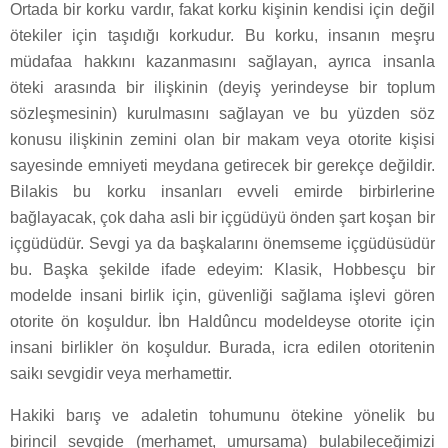
Ortada bir korku vardır, fakat korku kişinin kendisi için değil
ötekiler için taşıdığı korkudur. Bu korku, insanın meşru
müdafaa hakkını kazanmasını sağlayan, ayrıca insanla
öteki arasında bir ilişkinin (deyiş yerindeyse bir toplum
sözleşmesinin) kurulmasını sağlayan ve bu yüzden söz
konusu ilişkinin zemini olan bir makam veya otorite kişisi
sayesinde emniyeti meydana getirecek bir gerekçe değildir.
Bilakis bu korku insanları evveli emirde birbirlerine
bağlayacak, çok daha asli bir içgüdüyü önden şart koşan bir
içgüdüdür. Sevgi ya da başkalarını önemseme içgüdüsüdür
bu. Başka şekilde ifade edeyim: Klasik, Hobbesçu bir
modelde insani birlik için, güvenliği sağlama işlevi gören
otorite ön koşuldur. İbn Haldûncu modeldeyse otorite için
insani birlikler ön koşuldur. Burada, icra edilen otoritenin
saikı sevgidir veya merhamettir.
Hakiki barış ve adaletin tohumunu ötekine yönelik bu
birincil sevgide (merhamet, umursama) bulabileceğimizi