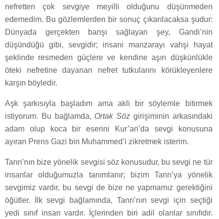
nefretten çok sevgiye meyilli olduğunu düşünmeden
edemedim. Bu gözlemlerden bir sonuç çıkarılacaksa şudur:
Dünyada gerçekten barışı sağlayan şey, Gandi’nin
düşündüğü gibi, sevgidir; insani manzarayı vahşi hayat
şeklinde resmeden güçlere ve kendine aşırı düşkünlükle
öteki nefretine dayanan nefret tutkularını körükleyenlere
karşın böyledir.
Aşk şarkısıyla başladım ama akli bir söylemle bitirmek
istiyorum. Bu bağlamda,
Ortak Söz
girişiminin arkasındaki
adam olup koca bir eserini Kur’an’da sevgi konusuna
ayıran Prens Gazi bin Muhammed’i zikretmek isterim.
Tanrı’nın bize yönelik sevgisi söz konusudur, bu sevgi ne tür
insanlar olduğumuzla tanımlanır; bizim Tanrı’ya yönelik
sevgimiz vardır, bu sevgi de bize ne yapmamız gerektiğini
öğütler. İlk sevgi bağlamında, Tanrı’nın sevgi için seçtiği
yedi sınıf insan vardır. İçlerinden biri adil olanlar sınıfıdır.