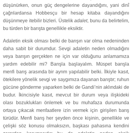
düşünürken, onun güç dengelerine dayandığını, yani dinî
çağrılardansa Hobbesçu bir hesap kitaba dayandığını
düşünmeye itebilir bizleri. Üstelik
adalet
, bunu da belirtelim,
bu türden bir barışta genellikle eksiktir.
Adaletin eksik olması belki de barışın var olma nedeninden
daha sabit bir durumdur. Sevgi adaletin neden olmadığını
veya barışın gerçekten ne için var olduğunu anlamamıza
yardım edebilir mi? Barışla başlayalım. Müspet barışla
menfi barış arasında bir ayrım yapılabilir belki. İlkiyle kasıt,
ötekilere yönelik sevgi ve saygımıza dayanan barıştır; ruhun
gücüne gönderme yaparken belki de Gandi’nin aklındaki de
budur. İkincisiyle kasıt, mevcut bir durum veya ilişkideki
olası bozuklukları önlemek ve bu muhafaza durumunda
ortaya çıkacak menfaatlere izin vermek için girişilen barış
türüdür. Menfi barış her şeyden önce kişinin, genellikle ve
çelişki söz konusu olmaksızın, başkası pahasına kendini