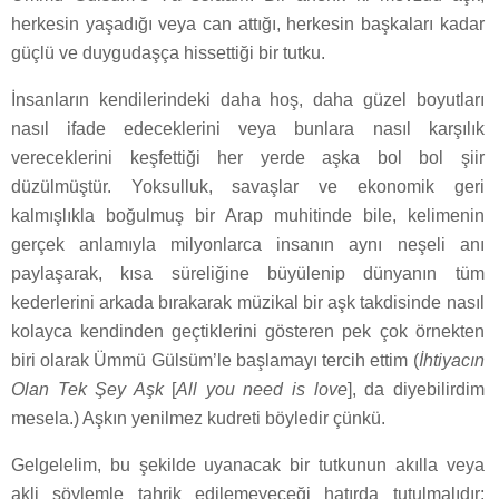
herkesin yaşadığı veya can attığı, herkesin başkaları kadar
güçlü ve duygudaşça hissettiği bir tutku.
İnsanların kendilerindeki daha hoş, daha güzel boyutları
nasıl ifade edeceklerini veya bunlara nasıl karşılık
vereceklerini keşfettiği her yerde aşka bol bol şiir
düzülmüştür. Yoksulluk, savaşlar ve ekonomik geri
kalmışlıkla boğulmuş bir Arap muhitinde bile, kelimenin
gerçek anlamıyla milyonlarca insanın aynı neşeli anı
paylaşarak, kısa süreliğine büyülenip dünyanın tüm
kederlerini arkada bırakarak müzikal bir aşk takdisinde nasıl
kolayca kendinden geçtiklerini gösteren pek çok örnekten
biri olarak Ümmü Gülsüm’le başlamayı tercih ettim (
İhtiyacın
Olan Tek Şey Aşk
[
All you need is love
], da diyebilirdim
mesela.) Aşkın yenilmez kudreti böyledir çünkü.
Gelgelelim, bu şekilde uyanacak bir tutkunun akılla veya
akli söylemle tahrik edilemeyeceği hatırda tutulmalıdır;