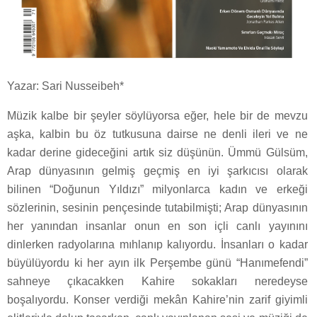
Yazar: Sari Nusseibeh*
Müzik kalbe bir şeyler söylüyorsa eğer, hele bir de mevzu
aşka, kalbin bu öz tutkusuna dairse ne denli ileri ve ne
kadar derine gideceğini artık siz düşünün. Ümmü Gülsüm,
Arap dünyasının gelmiş geçmiş en iyi şarkıcısı olarak
bilinen “Doğunun Yıldızı” milyonlarca kadın ve erkeği
sözlerinin, sesinin pençesinde tutabilmişti; Arap dünyasının
her yanından insanlar onun en son içli canlı yayınını
dinlerken radyolarına mıhlanıp kalıyordu. İnsanları o kadar
büyülüyordu ki her ayın ilk Perşembe günü “Hanımefendi”
sahneye çıkacakken Kahire sokakları neredeyse
boşalıyordu. Konser verdiği mekân Kahire’nin zarif giyimli