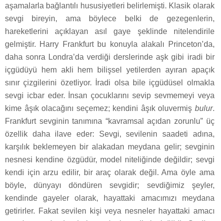
aşamalarla bağlantılı hususiyetleri belirlemişti. Klasik olarak
sevgi bireyin, ama böylece belki de gezegenlerin,
hareketlerini açıklayan asıl gaye şeklinde nitelendirile
gelmiştir. Harry Frankfurt bu konuyla alakalı Princeton’da,
daha sonra Londra’da verdiği derslerinde aşk gibi iradi bir
içgüdüyü hem akli hem bilişsel yetilerden ayıran apaçık
sınır çizgilerini özetliyor. İradi olsa bile içgüdüsel olmakla
sevgi icbar eder. İnsan çocuklarını sevip sevmemeyi veya
kime âşık olacağını seçemez; kendini âşık oluvermiş
bulur
.
Frankfurt sevginin tanımına “kavramsal açıdan zorunlu” üç
özellik daha ilave eder: Sevgi, sevilenin saadeti adına,
karşılık beklemeyen bir alakadan meydana gelir; sevginin
nesnesi kendine özgüdür, model niteliğinde değildir; sevgi
kendi için arzu edilir, bir araç olarak değil. Ama öyle ama
böyle, dünyayı döndüren sevgidir; sevdiğimiz şeyler,
kendinde gayeler olarak, hayattaki amacımızı meydana
getirirler. Fakat sevilen kişi veya nesneler hayattaki amacı