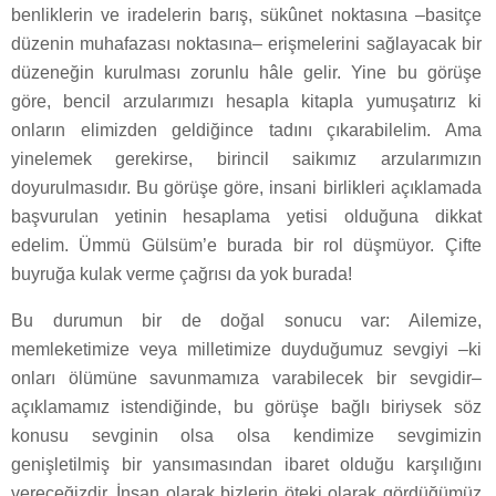
benliklerin ve iradelerin barış, sükûnet noktasına –basitçe
düzenin muhafazası noktasına– erişmelerini sağlayacak bir
düzeneğin kurulması zorunlu hâle gelir. Yine bu görüşe
göre, bencil arzularımızı hesapla kitapla yumuşatırız ki
onların elimizden geldiğince tadını çıkarabilelim. Ama
yinelemek gerekirse, birincil saikımız arzularımızın
doyurulmasıdır. Bu görüşe göre, insani birlikleri açıklamada
başvurulan yetinin hesaplama yetisi olduğuna dikkat
edelim. Ümmü Gülsüm’e burada bir rol düşmüyor. Çifte
buyruğa kulak verme çağrısı da yok burada!
Bu durumun bir de doğal sonucu var: Ailemize,
memleketimize veya milletimize duyduğumuz sevgiyi –ki
onları ölümüne savunmamıza varabilecek bir sevgidir–
açıklamamız istendiğinde, bu görüşe bağlı biriysek söz
konusu sevginin olsa olsa kendimize sevgimizin
genişletilmiş bir yansımasından ibaret olduğu karşılığını
vereceğizdir. İnsan olarak bizlerin öteki olarak gördüğümüz