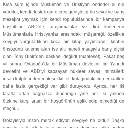
Kısa süre içinde Müslüman ve Hristiyan önderler el ele
verdiler, kendi destek dairelerini genişletip bu sevgi ve barış
mesajını yaymak için kendi topluluklarında bir kampanya
başlattılar. ABD’de, araştırmacılar ve dinî önderlerin
Müslümanlarla Hristiyanlar arasındaki müştereği, özellikle
sevgiyi vurguladıkları koca bir kitap yayımlandı; kitabın
önsözünü kaleme alan ise altı haneli maaşıyla barış elçisi
olan Tony Blair’den başkası değildi (maalesef). Fakat beş
yıl sonra, Ortadoğu’da bir Müslüman devletini, bir Yahudi
devletini ve ABD’yi kapsayan nükleer savaş ihtimalleri;
insan kalplerinden müteşekkil, eli kulağındaki bir cemaatten
daha fazla gerçekliği var gibi duruyordu. Ayrıca, her iki
tarafta artan bağnazca dindarlığa yine her iki yakada
ötekine karşı artan bir hoşgörünün eşlik edip etmediği de
meçhul.
Dolayısıyla insan merak ediyor; sevgiye ne oldu? Başka
deyişle, asli aşk tutkusu veya aşka duyulan tutku neden