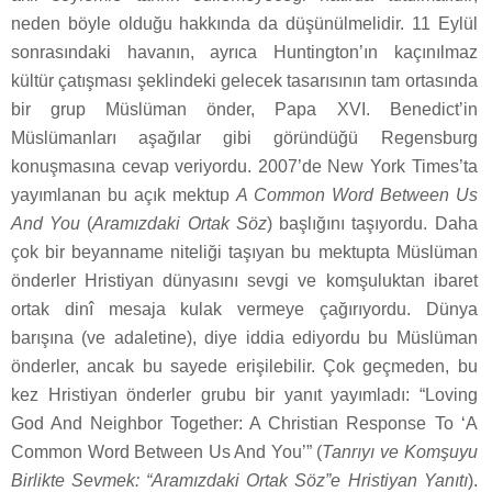
neden böyle olduğu hakkında da düşünülmelidir. 11 Eylül
sonrasındaki havanın, ayrıca Huntington’ın kaçınılmaz
kültür çatışması şeklindeki gelecek tasarısının tam ortasında
bir grup Müslüman önder, Papa XVI. Benedict’in
Müslümanları aşağılar gibi göründüğü Regensburg
konuşmasına cevap veriyordu. 2007’de New York Times’ta
yayımlanan bu açık mektup
A Common Word Between Us
And You
(
Aramızdaki Ortak Söz
) başlığını taşıyordu. Daha
çok bir beyanname niteliği taşıyan bu mektupta Müslüman
önderler Hristiyan dünyasını sevgi ve komşuluktan ibaret
ortak dinî mesaja kulak vermeye çağırıyordu. Dünya
barışına (ve adaletine), diye iddia ediyordu bu Müslüman
önderler, ancak bu sayede erişilebilir. Çok geçmeden, bu
kez Hristiyan önderler grubu bir yanıt yayımladı: “Loving
God And Neighbor Together: A Christian Response To ‘A
Common Word Between Us And You’” (
Tanrıyı ve Komşuyu
Birlikte Sevmek: “Aramızdaki Ortak Söz”e Hristiyan Yanıtı
).