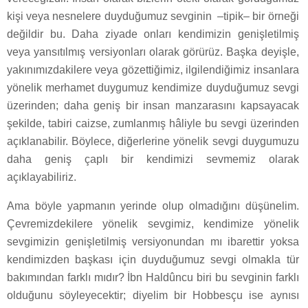
kişi veya nesnelere duyduğumuz sevginin –tipik– bir örneği
değildir bu. Daha ziyade onları kendimizin genişletilmiş
veya yansıtılmış versiyonları olarak görürüz. Başka deyişle,
yakınımızdakilere veya gözettiğimiz, ilgilendiğimiz insanlara
yönelik merhamet duygumuz kendimize duyduğumuz sevgi
üzerinden; daha geniş bir insan manzarasını kapsayacak
şekilde, tabiri caizse, zumlanmış hâliyle bu sevgi üzerinden
açıklanabilir. Böylece, diğerlerine yönelik sevgi duygumuzu
daha geniş çaplı bir kendimizi sevmemiz olarak
açıklayabiliriz.
Ama böyle yapmanın yerinde olup olmadığını düşünelim.
Çevremizdekilere yönelik sevgimiz, kendimize yönelik
sevgimizin genişletilmiş versiyonundan mı ibarettir yoksa
kendimizden başkası için duyduğumuz sevgi olmakla tür
bakımından farklı mıdır? İbn Haldûncu biri bu sevginin farklı
olduğunu söyleyecektir; diyelim bir Hobbesçu ise aynısı