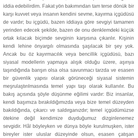
iddia edebilirdim. Fakat yön bakımından tam terse dönük bir
karşı kuvvet veya insanın kendini sevme, kayırma içgüdüsü
de vardır; bu içgüdü, bazen iddiaya göre sevgiyi tamamen
yerinden edecek şekilde, bazen de onu denklemdeki küçük
ortak kılacak biçimde sevginin karşısına çıkarılır. Kişinin
kendi lehine önyargılı olmasında şaşılacak bir şey yok.
Ancak bu öz kayırmacılık veya bencillik içgüdüsü, bazı
siyasal modellerin yapmaya alışık olduğu üzere, aşırıya
taşındığında barışın olsa olsa savunmacı tarzda ve esasen
bir güvenlik yapısı olarak görüneceği siyasal sistemin
meşrulaştırılmasında temel yapı taşı olarak kullanılır. Bu
bakış açısında şöyle düşünme eğilimi vardır: Biz insanlar,
kendi başımıza bırakıldığımızda veya bize temel düzeyden
bakıldığında, çıkarcı ve saldırganızdır; temel içgüdümüzse
ötekine değil kendimize duyduğumuz dizginlenemez
sevgidir. Hâl böyleyken ve dünya böyle kurulmuşken, ister
bireyler ister uluslar düzeyinde olsun, esasen çatışan