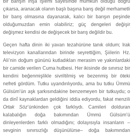
bir barışın inşa işlemi sayesinde mümkün olduğu doğru
çıkarsa, aranacak olanın başlı başına barış değil merhametli
bir barış olmasına dayanarak, kalıcı bir barışın peşinde
olduğumuzdan emin olabiliriz; güç dengeleri değişir
değişmez kendisi de değişecek bir barış değildir bu.
Geçen hafta dinin iki yavan tezahürüne tanık oldum; Irak
televizyon kanallarından birinde seyrettiğim, Şiilerin Hz.
Ali’nin doğum gününü kutladıkları merasim ve yakınlardaki
bir camide verilen Cuma hutbesi. Her ikisinde de sınırsız bir
kendini beğenmişlikle sivriltilmiş ve bezenmiş bir öteki
nefreti gördüm. Tutku uyandırılıyordu, ama bu tutku Ümmü
Gülsüm’ün aşk şarkısındakine benzemeyen bir tutkuydu; o
da dinî kaynaklardan geldiğini iddia ediyordu, fakat menzili
Ortak Söz
’ünkinden çok farklıydı. Camileri dolduran
kalabalığın doğa bakımından Ümmü Gülsüm’ü
dinleyenlerden farklı olmadığını; dolayısıyla insanların –
sevginin sınırsızlığı düşünülürse– doğa bakımından