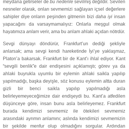
meydana getirseler de
bu nedenle
sevilmiş değildir. Sevilen
nesneler olarak, onları sevmemizi sağlayan içsel değerlere
sahipler diye onların peşinden gitmenin bizi
daha iyi
insan
yapacağını da varsaymamalıyız: Onlarla meşgul olmak
hayatımıza
anlam
verir, ama bu anlam ahlaki açıdan nötrdür.
Sevgi dünyayı döndürür, Frankfurt’un dediği şekliyle
anlarsak; ama sevgi kendi hareketinde İyi’ye yaklaşmaz,
Platon’a bakarsak. Frankfurt bir de Kant’ı ihlal ediyor. Kant
“sevgili benlik”e dair endişesini açıklamıştı; görev ya da
ahlaki buyrukla uyumlu bir eylemin ahlaki saikla yapılıp
yapılmadığı, başka deyişle, söz konusu eylemin altta duran
gizli bir benci saikla yapılıp yapılmadığı asla
belirleyemeyeceğimize dair endişeydi bu. Kant’a atfedilen
düşünceye göre, insan bunu asla belirleyemez. Frankfurt
burada kendimizi sevmemiz ile ötekileri sevmemiz
arasındaki ayrımın anlamını; aslında kendimizi sevmemizin
bir şekilde menfur olup olmadığını sorgular. Ardından