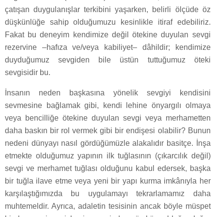
çatışan duygulanışlar terkibini yaşarken, belirli ölçüde öz
düşkünlüğe sahip olduğumuzu kesinlikle itiraf edebiliriz.
Fakat bu deneyim kendimize değil ötekine duyulan sevgi
rezervine –hafıza ve/veya kabiliyet– dâhildir; kendimize
duyduğumuz sevgiden bile üstün tuttuğumuz öteki
sevgisidir bu.
İnsanın neden başkasına yönelik sevgiyi kendisini
sevmesine bağlamak gibi, kendi lehine önyargılı olmaya
veya bencilliğe ötekine duyulan sevgi veya merhametten
daha baskın bir rol vermek gibi bir endişesi olabilir? Bunun
nedeni dünyayı nasıl gördüğümüzle alakalıdır basitçe. İnşa
etmekte olduğumuz yapının ilk tuğlasının (çıkarcılık değil)
sevgi ve merhamet tuğlası olduğunu kabul edersek, başka
bir tuğla ilave etme veya yeni bir yapı kurma imkânıyla her
karşılaştığımızda bu uygulamayı tekrarlamamız daha
muhtemeldir. Ayrıca, adaletin tesisinin ancak böyle müspet