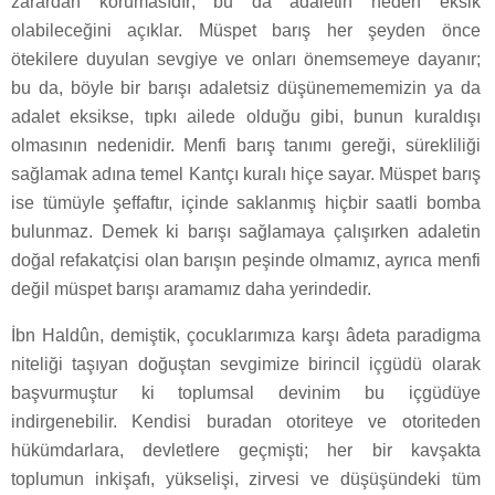
zarardan korumasıdır; bu da adaletin neden eksik
olabileceğini açıklar. Müspet barış her şeyden önce
ötekilere duyulan sevgiye ve onları önemsemeye dayanır;
bu da, böyle bir barışı adaletsiz düşünemememizin ya da
adalet eksikse, tıpkı ailede olduğu gibi, bunun kuraldışı
olmasının nedenidir. Menfi barış tanımı gereği, sürekliliği
sağlamak adına temel Kantçı kuralı hiçe sayar. Müspet barış
ise tümüyle şeffaftır, içinde saklanmış hiçbir saatli bomba
bulunmaz. Demek ki barışı sağlamaya çalışırken adaletin
doğal refakatçisi olan barışın peşinde olmamız, ayrıca menfi
değil müspet barışı aramamız daha yerindedir.
İbn Haldûn, demiştik, çocuklarımıza karşı âdeta paradigma
niteliği taşıyan doğuştan sevgimize birincil içgüdü olarak
başvurmuştur ki toplumsal devinim bu içgüdüye
indirgenebilir. Kendisi buradan otoriteye ve otoriteden
hükümdarlara, devletlere geçmişti; her bir kavşakta
toplumun inkişafı, yükselişi, zirvesi ve düşüşündeki tüm