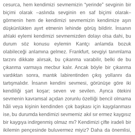
cesurca, hem kendimizi sevmemizin “yerinde” sevginin bir
biçimi olarak –aslında sevginin en saf biçimi olarak–
görmenin hem de kendimizi sevmemizin kendimize aşırı
düşkünlükten ayırt etmenin lehinde görüş bildirir. İnsanın
ahlaki eylemi kendimizi sevmemizden dolayı olsa dahi, bu
durum söz konusu eylemin Kantçı anlamda bozuk
olabileceği anlamına gelmez. Frankfurt, sevgiyi tanımlama
tarzını dikkate alırsak, bu çıkarıma varabilir, belki de bu
çıkarıma varmaya mecbur kalır. Ancak böyle bir çıkarıma
vardıktan sonra, mantık labirentinden çıkış yollarını da
tartışmalıdır. İnsanın kendini sevmesi, görünüşe göre iki
kendiliği şart koşar; seven ve sevilen. Ayrıca ötekini
sevmenin kavramsal açıdan zorunlu özelliği bencil olmama
hâli veya kişinin kendinden çok başkası için kaygılanması
ise, bu durumda kendimizi sevmemiz akıl sır ermez kaygısız
bir kaygıya indirgenmiş olmaz mı? Kendimizi çifte iradeli bir
ikilemin pençesinde buluvermez miyiz? Daha da önemlisi,