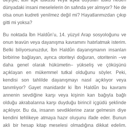
dünyadaki insani meselelerin ön safında yer almıyor? Ne de
olsa onun kudreti yenilmez değil mi? Hayatlarımızdan çıkıp
gitti mi yoksa?
Bu noktada İbn Haldûn’u, 14. yüzyıl Arap sosyoloğunu ve
onun teavün veya dayanışma kavramını hatırlatmak isterim.
Belki biliyorsunuzdur, İbn Haldûn dayanışmanın insanları
birbirine bağlayan, ayrıca otoriteyi doğuran, otoritenin –ve
daha genel olarak hükümetin– yükseliş ve çöküşünü
açıklayan en mükemmel tutkal olduğunu söyler. Peki,
kendisi son tahlilde dayanışmayı nasıl açıklıyor veya
tanımlıyor? Gayet manidardır ki İbn Haldûn bu kavramı
annenin sevdiğine karşı veya kişinin kan bağıyla bağlı
olduğu akrabalarına karşı duyduğu birincil içgüdü şeklinde
açıklıyor. Bu da, insanın sevdiklerine zarar gelmesin diye
kendini tehlikeye atmaya hazır oluşunu ifade eder. Bunun
akli bir hesap kitap meselesi olmadığına dikkat edelim.