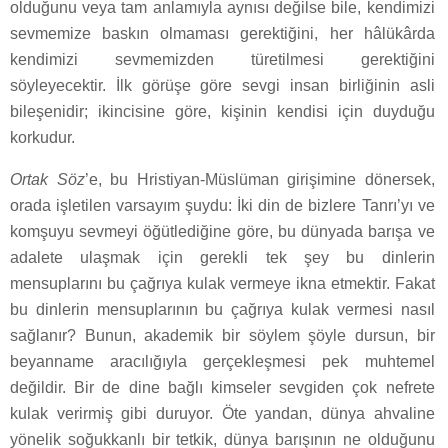
olduğunu veya tam anlamıyla aynısı değilse bile, kendimizi
sevmemize baskın olmaması gerektiğini, her hâlükârda
kendimizi sevmemizden türetilmesi gerektiğini
söyleyecektir. İlk görüşe göre sevgi insan birliğinin asli
bileşenidir; ikincisine göre, kişinin kendisi için duyduğu
korkudur.
Ortak Söz
’e, bu Hristiyan-Müslüman girişimine dönersek,
orada işletilen varsayım şuydu: İki din de bizlere Tanrı’yı ve
komşuyu sevmeyi öğütlediğine göre, bu dünyada barışa ve
adalete ulaşmak için gerekli tek şey bu dinlerin
mensuplarını bu çağrıya kulak vermeye ikna etmektir. Fakat
bu dinlerin mensuplarının bu çağrıya kulak vermesi nasıl
sağlanır? Bunun, akademik bir söylem şöyle dursun, bir
beyanname aracılığıyla gerçekleşmesi pek muhtemel
değildir. Bir de dine bağlı kimseler sevgiden çok nefrete
kulak verirmiş gibi duruyor. Öte yandan, dünya ahvaline
yönelik soğukkanlı bir tetkik, dünya barışının ne olduğunu