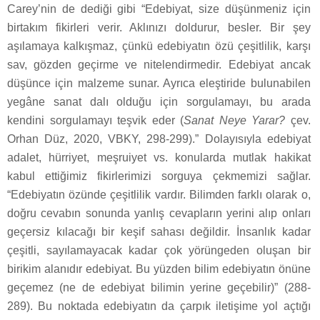
Carey’nin de dediği gibi “Edebiyat, size düşünmeniz için
birtakım fikirleri verir. Aklınızı doldurur, besler. Bir şey
aşılamaya kalkışmaz, çünkü edebiyatın özü çeşitlilik, karşı
sav, gözden geçirme ve nitelendirmedir. Edebiyat ancak
düşünce için malzeme sunar. Ayrıca eleştiride bulunabilen
yegâne sanat dalı olduğu için sorgulamayı, bu arada
kendini sorgulamayı teşvik eder (
Sanat Neye Yarar?
çev.
Orhan Düz, 2020, VBKY, 298-299).” Dolayısıyla edebiyat
adalet, hürriyet, meşruiyet vs. konularda mutlak hakikat
kabul ettiğimiz fikirlerimizi sorguya çekmemizi sağlar.
“Edebiyatın özünde çeşitlilik vardır. Bilimden farklı olarak o,
doğru cevabın sonunda yanlış cevapların yerini alıp onları
geçersiz kılacağı bir keşif sahası değildir. İnsanlık kadar
çeşitli, sayılamayacak kadar çok yörüngeden oluşan bir
birikim alanıdır edebiyat. Bu yüzden bilim edebiyatın önüne
geçemez (ne de edebiyat bilimin yerine geçebilir)” (288-
289). Bu noktada edebiyatın da çarpık iletişime yol açtığı