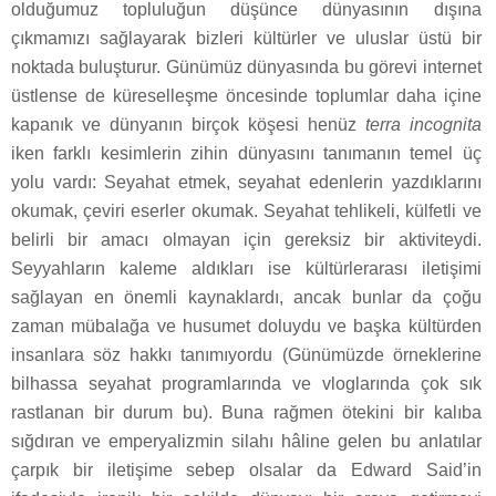
olduğumuz topluluğun düşünce dünyasının dışına
çıkmamızı sağlayarak bizleri kültürler ve uluslar üstü bir
noktada buluşturur. Günümüz dünyasında bu görevi internet
üstlense de küreselleşme öncesinde toplumlar daha içine
kapanık ve dünyanın birçok köşesi henüz
terra incognita
iken farklı kesimlerin zihin dünyasını tanımanın temel üç
yolu vardı: Seyahat etmek, seyahat edenlerin yazdıklarını
okumak, çeviri eserler okumak. Seyahat tehlikeli, külfetli ve
belirli bir amacı olmayan için gereksiz bir aktiviteydi.
Seyyahların kaleme aldıkları ise kültürlerarası iletişimi
sağlayan en önemli kaynaklardı, ancak bunlar da çoğu
zaman mübalağa ve husumet doluydu ve başka kültürden
insanlara söz hakkı tanımıyordu (Günümüzde örneklerine
bilhassa seyahat programlarında ve vloglarında çok sık
rastlanan bir durum bu). Buna rağmen ötekini bir kalıba
sığdıran ve emperyalizmin silahı hâline gelen bu anlatılar
çarpık bir iletişime sebep olsalar da Edward Said’in