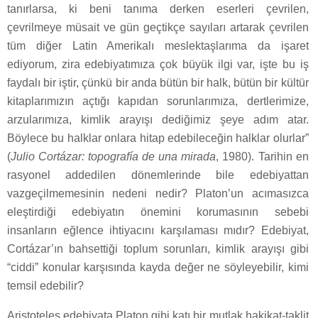
tanırlarsa, ki beni tanıma derken eserleri çevrilen,
çevrilmeye müsait ve gün geçtikçe sayıları artarak çevrilen
tüm diğer Latin Amerikalı meslektaşlarıma da işaret
ediyorum, zira edebiyatımıza çok büyük ilgi var, işte bu iş
faydalı bir iştir, çünkü bir anda bütün bir halk, bütün bir kültür
kitaplarımızın açtığı kapıdan sorunlarımıza, dertlerimize,
arzularımıza, kimlik arayışı dediğimiz şeye adım atar.
Böylece bu halklar onlara hitap edebileceğin halklar olurlar”
(
Julio Cortázar: topografía de una mirada
, 1980). Tarihin en
rasyonel addedilen dönemlerinde bile edebiyattan
vazgeçilmemesinin nedeni nedir? Platon’un acımasızca
eleştirdiği edebiyatın önemini korumasının sebebi
insanların eğlence ihtiyacını karşılaması mıdır? Edebiyat,
Cortázar’ın bahsettiği toplum sorunları, kimlik arayışı gibi
“ciddi” konular karşısında kayda değer ne söyleyebilir, kimi
temsil edebilir?
Aristoteles edebiyata Platon gibi katı bir mutlak hakikat-taklit