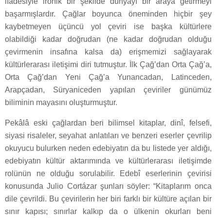
ifadesiyle ironik bir şekilde dünyayı bir araya getirmeyi
başarmışlardır. Çağlar boyunca öneminden hiçbir şey
kaybetmeyen üçüncü yol çeviri ise başka kültürlere
olabildiği kadar doğrudan (ne kadar doğrudan olduğu
çevirmenin insafına kalsa da) erişmemizi sağlayarak
kültürlerarası iletişimi diri tutmuştur. İlk Çağ’dan Orta Çağ’a,
Orta Çağ’dan Yeni Çağ’a Yunancadan, Latinceden,
Arapçadan, Süryaniceden yapılan çeviriler günümüz
biliminin mayasını oluşturmuştur.
Pekâlâ eski çağlardan beri bilimsel kitaplar, dinî, felsefi,
siyasi risaleler, seyahat anlatıları ve benzeri eserler çevrilip
okuyucu bulurken neden edebiyatın da bu listede yer aldığı,
edebiyatın kültür aktarımında ve kültürlerarası iletişimde
rolünün ne olduğu sorulabilir. Edebî eserlerinin çevirisi
konusunda Julio Cortázar şunları söyler: “Kitaplarım onca
dile çevrildi. Bu çevirilerin her biri farklı bir kültüre açılan bir
sınır kapısı; sınırlar kalkıp da o ülkenin okurları beni