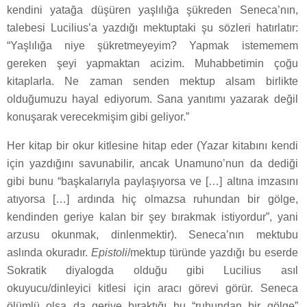
kendini yatağa düşüren yaşlılığa şükreden Seneca’nın,
talebesi Lucilius’a yazdığı mektuptaki şu sözleri hatırlatır:
“Yaşlılığa niye şükretmeyeyim? Yapmak istememem
gereken şeyi yapmaktan acizim. Muhabbetimin çoğu
kitaplarla. Ne zaman senden mektup alsam birlikte
olduğumuzu hayal ediyorum. Sana yanıtımı yazarak değil
konuşarak verecekmişim gibi geliyor.”
Her kitap bir okur kitlesine hitap eder (Yazar kitabını kendi
için yazdığını savunabilir, ancak Unamuno’nun da dediği
gibi bunu “başkalarıyla paylaşıyorsa ve […] altına imzasını
atıyorsa […] ardında hiç olmazsa ruhundan bir gölge,
kendinden geriye kalan bir şey bırakmak istiyordur”, yani
arzusu okunmak, dinlenmektir). Seneca’nın mektubu
aslında okuradır.
Epistoli
/mektup türünde yazdığı bu eserde
Sokratik diyalogda olduğu gibi Lucilius asıl
okuyucu/dinleyici kitlesi için aracı görevi görür. Seneca
ölümlü olsa da geriye bıraktığı bu “ruhundan bir gölge”