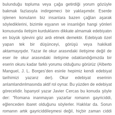
bulunduğu topluma veya çağa getirdiği yorum gözüyle
bakmak fazlasıyla indirgemeci bir yaklaşımdır. Eserde
işlenen konuların biz insanlara bazen çağları aşarak
söylediklerini, bizimle eşyanın ve insanlığın hangi yönleri
konusunda iletişim kurduklarını dikkate almamak edebiyatın
en büyük işlevini göz ardı etmek demektir. Edebiyatı özel
yapan tek bir düşünceyi, görüşü veya hakikati
aktarmayışıdır. Yazar ile okur arasındaki iletişime değil de
eser ile okur arasındaki iletişime odaklandığımızda bir
eserin okuru kadar farklı yorumu olduğunu görürüz (Alberto
Manguel, J. L. Borges’den esinle hepimiz kendi edebiyat
tarihimizi yazarız der). Okur edebiyat eserinin
anlamlandırılmasında aktif rol oynar. Bu yüzden de edebiyat
görecelidir. İspanyol yazar Javier Cercas bu konuda şöyle
der: “Romana inanmayan yazarlar romanın gayriciddi,
eğlenceden ibaret olduğunu söylerler. Haklılar da. Sorun
romanın artık gayriciddileşmesi değil, hiçbir zaman ciddi