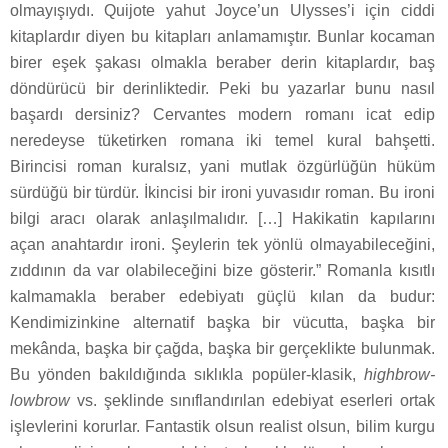
olmayışıydı. Quijote yahut Joyce’un Ulysses’i için ciddi
kitaplardır diyen bu kitapları anlamamıştır. Bunlar kocaman
birer eşek şakası olmakla beraber derin kitaplardır, baş
döndürücü bir derinliktedir. Peki bu yazarlar bunu nasıl
başardı dersiniz? Cervantes modern romanı icat edip
neredeyse tüketirken romana iki temel kural bahşetti.
Birincisi roman kuralsız, yani mutlak özgürlüğün hüküm
sürdüğü bir türdür. İkincisi bir ironi yuvasıdır roman. Bu ironi
bilgi aracı olarak anlaşılmalıdır. […] Hakikatin kapılarını
açan anahtardır ironi. Şeylerin tek yönlü olmayabileceğini,
zıddının da var olabileceğini bize gösterir.” Romanla kısıtlı
kalmamakla beraber edebiyatı güçlü kılan da budur:
Kendimizinkine alternatif başka bir vücutta, başka bir
mekânda, başka bir çağda, başka bir gerçeklikte bulunmak.
Bu yönden bakıldığında sıklıkla popüler-klasik,
highbrow-
lowbrow
vs. şeklinde sınıflandırılan edebiyat eserleri ortak
işlevlerini korurlar. Fantastik olsun realist olsun, bilim kurgu