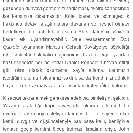
eserinde hükümet tarafından öldürülen sivil halkın cesetleri)
gözünden dünyayı görmemizi sağlaması, tiyatro sahnesinde
ise karşımıza çıkarmasıdır. Köle ticareti ve sömürgecilik
hakkında detaylı araştırmalara dayanan ve nesnel olmayı
hedefleyen bir tarih kitabı okurda Alex Haley’nin
Kökler
’i
kadar etki uyandırmayabilir. Dale Wasserman’ın
Don
Quixote
oyununda Mahzun Çehreli Şövalye’ye söylettiği
gibi “Vakıalar hakikatin düşmanıdır!” bazen. Diğer yandan
bazı eserlerde her ne kadar Daniel Pennac’ın beyan ettiği
gibi okur olarak okumama, sayfa atlama, canımızın
istediğini okuma haklarımız saklı olsa da kendimizi günlük
hayatta kulak asmayacağımız insanları dinler hâlde buluruz.
Kısacası tekrar etmek gerekirse edebiyat bir iletişim şeklidir.
Yazarın araladığı kapı sayesinde okurun alternatif bir
evrende başkalarıyla iletişim kurmasıdır. Bu sayede okur
kendi duygu ve düşünceleriyle baş başa kalır, benliğiyle
temasa geçip kendini ölçüp tartması fırsatına erişir. John