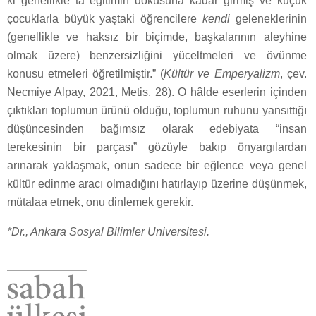
ki genellikle ta eğitimin dokusuna kadar girmiş ve küçük
çocuklarla büyük yaştaki öğrencilere
kendi
geleneklerinin
(genellikle ve haksız bir biçimde, başkalarının aleyhine
olmak üzere) benzersizliğini yüceltmeleri ve övünme
konusu etmeleri öğretilmiştir.” (
Kültür ve Emperyalizm
, çev.
Necmiye Alpay, 2021, Metis, 28). O hâlde eserlerin içinden
çıktıkları toplumun ürünü olduğu, toplumun ruhunu yansıttığı
düşüncesinden bağımsız olarak edebiyata “insan
terekesinin bir parçası” gözüyle bakıp önyargılardan
arınarak yaklaşmak, onun sadece bir eğlence veya genel
kültür edinme aracı olmadığını hatırlayıp üzerine düşünmek,
mütalaa etmek, onu dinlemek gerekir.
*Dr., Ankara Sosyal Bilimler Üniversitesi.