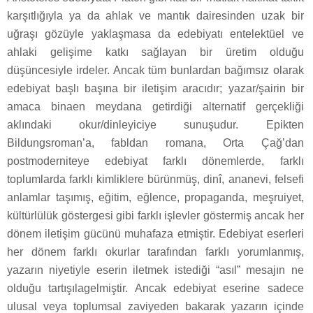
karşıtlığıyla ya da ahlak ve mantık dairesinden uzak bir
uğraşı gözüyle yaklaşmasa da edebiyatı entelektüel ve
ahlaki gelişime katkı sağlayan bir üretim olduğu
düşüncesiyle irdeler. Ancak tüm bunlardan bağımsız olarak
edebiyat başlı başına bir iletişim aracıdır; yazar/şairin bir
amaca binaen meydana getirdiği alternatif gerçekliği
aklındaki okur/dinleyiciye sunuşudur. Epikten
Bildungsroman’a, fabldan romana, Orta Çağ’dan
postmoderniteye edebiyat farklı dönemlerde, farklı
toplumlarda farklı kimliklere bürünmüş, dinî, ananevi, felsefi
anlamlar taşımış, eğitim, eğlence, propaganda, meşruiyet,
kültürlülük göstergesi gibi farklı işlevler göstermiş ancak her
dönem iletişim gücünü muhafaza etmiştir. Edebiyat eserleri
her dönem farklı okurlar tarafından farklı yorumlanmış,
yazarın niyetiyle eserin iletmek istediği “asıl” mesajın ne
olduğu tartışılagelmiştir. Ancak edebiyat eserine sadece
ulusal veya toplumsal zaviyeden bakarak yazarın içinde