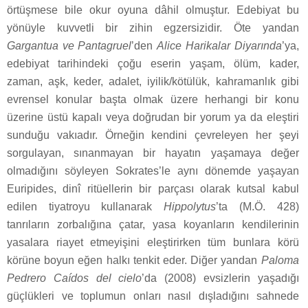
örtüşmese bile okur oyuna dâhil olmuştur. Edebiyat bu
yönüyle kuvvetli bir zihin egzersizidir. Öte yandan
Gargantua ve Pantagruel
’den
Alice Harikalar Diyarında
’ya,
edebiyat tarihindeki çoğu eserin yaşam, ölüm, kader,
zaman, aşk, keder, adalet, iyilik/kötülük, kahramanlık gibi
evrensel konular başta olmak üzere herhangi bir konu
üzerine üstü kapalı veya doğrudan bir yorum ya da eleştiri
sunduğu vakıadır. Örneğin kendini çevreleyen her şeyi
sorgulayan, sınanmayan bir hayatın yaşamaya değer
olmadığını söyleyen Sokrates’le aynı dönemde yaşayan
Euripides, dinî ritüellerin bir parçası olarak kutsal kabul
edilen tiyatroyu kullanarak
Hippolytus
’ta (M.Ö. 428)
tanrıların zorbalığına çatar, yasa koyanların kendilerinin
yasalara riayet etmeyişini eleştirirken tüm bunlara körü
körüne boyun eğen halkı tenkit eder. Diğer yandan
Paloma
Pedrero Caídos del cielo
’da (2008) evsizlerin yaşadığı
güçlükleri ve toplumun onları nasıl dışladığını sahnede