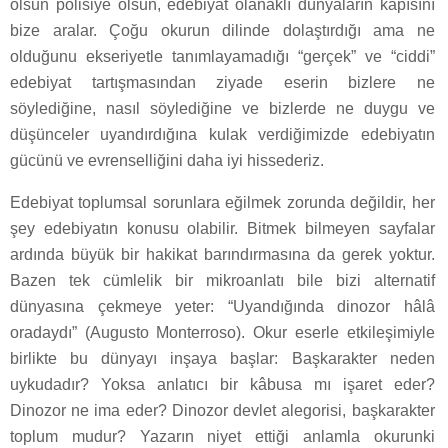
olsun polisiye olsun, edebiyat olanaklı dünyaların kapısını
bize aralar. Çoğu okurun dilinde dolaştırdığı ama ne
olduğunu ekseriyetle tanımlayamadığı “gerçek” ve “ciddi”
edebiyat tartışmasından ziyade eserin bizlere ne
söylediğine, nasıl söylediğine ve bizlerde ne duygu ve
düşünceler uyandırdığına kulak verdiğimizde edebiyatın
gücünü ve evrenselliğini daha iyi hissederiz.
Edebiyat toplumsal sorunlara eğilmek zorunda değildir, her
şey edebiyatın konusu olabilir. Bitmek bilmeyen sayfalar
ardında büyük bir hakikat barındırmasına da gerek yoktur.
Bazen tek cümlelik bir mikroanlatı bile bizi alternatif
dünyasına çekmeye yeter: “Uyandığında dinozor hâlâ
oradaydı” (Augusto Monterroso). Okur eserle etkileşimiyle
birlikte bu dünyayı inşaya başlar: Başkarakter neden
uykudadır? Yoksa anlatıcı bir kâbusa mı işaret eder?
Dinozor ne ima eder? Dinozor devlet alegorisi, başkarakter
toplum mudur? Yazarın niyet ettiği anlamla okurunki