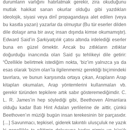
durumların varlığını hatırlatmak gerekir, zira okuduğunu
mutlak hakikat sanan okurlar olduğu gibi yazdıkları
ideolojik, siyasi veya dinî propagandaya alet edilen (veya
bu kasıtla yazan) yazarlar da olmuştur (Bu tür eserler dilden
dile dolaşır ama bir avuç insan dışında kimse okumamıştır).
Edward Said’in
Şarkiyatçılık
çatısı altında irdelediği eserler
buna en güzel örnektir. Ancak bu zıtlıkların zıtlıklar
doğurduğu inancında olan Said şu tehlikeyi dile getirir:
“Özellikle belirtmek istediğim nokta, ‘biz’im yalnızca ya da
esas olarak ‘bizim olan’la ilgilenmemiz gerektiği biçimindeki
tavırlara, ve bunun karşısında ortaya çıkan, Arapların Arap
kitapları okumaları, Arap yöntemlerini kullanmaları vb.
gerekir türünden tepkilere artık sabır gösteremediğimdir. C.
L. R. James’in hep söylediği gibi, Beethoven Almanlara
olduğu kadar Batı Hint Adaları yerlilerine de aittir, çünkü
Beethoven’ın müziği bugün insan terekesinin bir parçasıdır.
[…] Savunmacı, tepkisel, giderek takıntılı ulusçuluk ne yazık