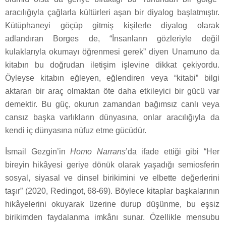
aracılığıyla çağlarla kültürleri aşan bir diyalog başlatmıştır.
Kütüphaneyi göçüp gitmiş kişilerle diyalog olarak
adlandıran Borges de, “İnsanların gözleriyle değil
kulaklarıyla okumayı öğrenmesi gerek” diyen Unamuno da
kitabın bu doğrudan iletişim işlevine dikkat çekiyordu.
Öyleyse kitabın eğleyen, eğlendiren veya “kitabi” bilgi
aktaran bir araç olmaktan öte daha etkileyici bir gücü var
demektir. Bu güç, okurun zamandan bağımsız canlı veya
cansız başka varlıkların dünyasına, onlar aracılığıyla da
kendi iç dünyasına nüfuz etme gücüdür.
İsmail Gezgin’in
Homo Narrans
’da ifade ettiği gibi “Her
bireyin hikâyesi geriye dönük olarak yaşadığı semiosferin
sosyal, siyasal ve dinsel birikimini ve elbette değerlerini
taşır” (2020, Redingot, 68-69). Böylece kitaplar başkalarının
hikâyelerini okuyarak üzerine durup düşünme, bu eşsiz
birikimden faydalanma imkânı sunar. Özellikle mensubu