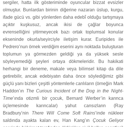
sergiler, hatta ilk gösteriminde oyuncular bizzat evsizler
olmuştur. Bunlardan birinin diğerine nazaran üslup, kurgu,
ifade gücü vs. gibi yönlerden daha edebî olduğu tartışmaya
açıktır kuşkusuz, ancak ikisi de çağlar boyunca
evrenselliğini yitirmeyecek bazı ortak toplumsal konular
ekseninde okurla/seyirciyle iletişim kurar. Euripides ile
Pedrero’nun örnek verdiğim eserini aynı noktada buluşturan
toplumun ya görmezden geldiği ya da yüksek sesle
söyleyemediği şeyleri ortaya dökmeleridir. Bu hakikati
herhangi bir deneme, makale veya bilimsel kitap da dile
getirebilir, ancak edebiyatın daha önce söylediğimiz gibi
güçlü yanı bizleri çeşitli yöntemlerle canlıların (örneğin Mark
Haddon’ın
The Curious Incident of the Dog in the Night-
Time
’ında otizmli bir çocuk, Bernard Werber’in karınca
üçlemesinde karıncalar) yahut cansızların (Ray
Bradbury’nin
There Will Come Soft Rains
’inde nükleer
saldırıda ayakta kalan ev, Han Kang’ın
Çocuk Geliyor