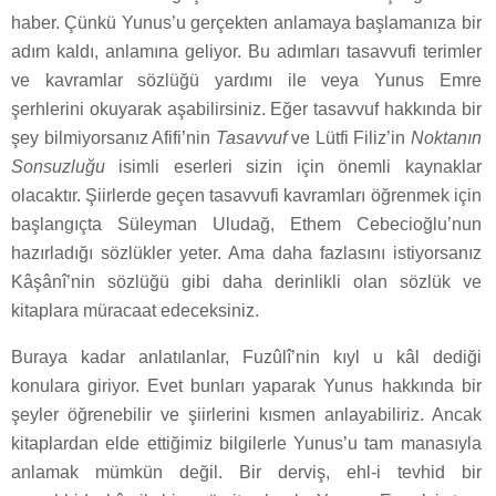
haber. Çünkü Yunus’u gerçekten anlamaya başlamanıza bir
adım kaldı, anlamına geliyor. Bu adımları tasavvufi terimler
ve kavramlar sözlüğü yardımı ile veya Yunus Emre
şerhlerini okuyarak aşabilirsiniz. Eğer tasavvuf hakkında bir
şey bilmiyorsanız Afifi’nin
Tasavvuf
ve Lütfi Filiz’in
Noktanın
Sonsuzluğu
isimli eserleri sizin için önemli kaynaklar
olacaktır. Şiirlerde geçen tasavvufi kavramları öğrenmek için
başlangıçta Süleyman Uludağ, Ethem Cebecioğlu’nun
hazırladığı sözlükler yeter. Ama daha fazlasını istiyorsanız
Kâşânî’nin sözlüğü gibi daha derinlikli olan sözlük ve
kitaplara müracaat edeceksiniz.
Buraya kadar anlatılanlar, Fuzûlî’nin kıyl u kâl dediği
konulara giriyor. Evet bunları yaparak Yunus hakkında bir
şeyler öğrenebilir ve şiirlerini kısmen anlayabiliriz. Ancak
kitaplardan elde ettiğimiz bilgilerle Yunus’u tam manasıyla
anlamak mümkün değil. Bir derviş, ehl-i tevhid bir