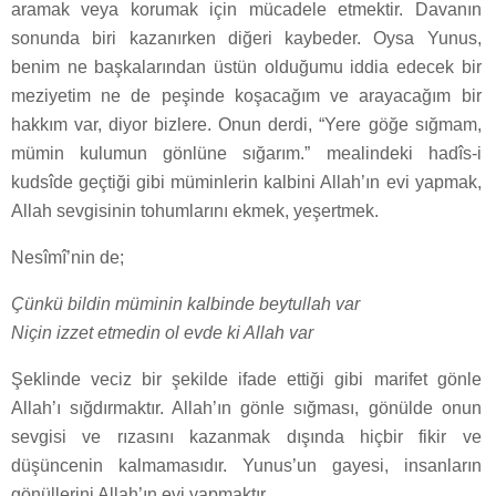
aramak veya korumak için mücadele etmektir. Davanın
sonunda biri kazanırken diğeri kaybeder. Oysa Yunus,
benim ne başkalarından üstün olduğumu iddia edecek bir
meziyetim ne de peşinde koşacağım ve arayacağım bir
hakkım var, diyor bizlere. Onun derdi, “Yere göğe sığmam,
mümin kulumun gönlüne sığarım.” mealindeki hadîs-i
kudsîde geçtiği gibi müminlerin kalbini Allah’ın evi yapmak,
Allah sevgisinin tohumlarını ekmek, yeşertmek.
Nesîmî’nin de;
Çünkü bildin müminin kalbinde beytullah var
Niçin izzet etmedin ol evde ki Allah var
Şeklinde veciz bir şekilde ifade ettiği gibi marifet gönle
Allah’ı sığdırmaktır. Allah’ın gönle sığması, gönülde onun
sevgisi ve rızasını kazanmak dışında hiçbir fikir ve
düşüncenin kalmamasıdır. Yunus’un gayesi, insanların
gönüllerini Allah’ın evi yapmaktır.