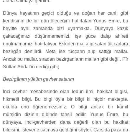
alana satmaya geldim.
Dünya hayatının geçici olduğu ve doğan her canlı gibi
kendisinin de bir gün öleceğini hatırlatan Yunus Emre, bu
beyitte aynı zamanda bizi uyarmakta. Dünyaya kazık
çakacağımızı düşünmememizi, işe güce dalıp ahireti
unutmamamızı hatırlatıyor. Eskiden mal alıp satan tüccarlara
bezirgân denilirdi. Meta ise tüccarın alıp sattığı mallar.
Ancak bu mallar, sıradan bezirganların malları gibi değil, Pîr
Sultan Abdal’ın dediği gibi;
Bezirgânım yüküm gevher satarım
İnci cevher mesabesinde olan ledün ilmi, hakikat bilgisi,
hikmetli bilgi. Bu bilgi öyle bir bilgi ki hiçbir mektepte,
okulda onu öğrenemezsiniz. O bilgi ancak bir kâmil
mürşidin dizinin dibinde tahsil edilir. Yunus Emre, bu
dünyaya, inci-gevherden daha değerli olan bu hakikat
bilgisini, isteyene satmaya geldiğini söyler. Çarşıda pazarda