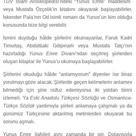
TDV İslam Ansiklopedisi
’ndeki “Yunus Emre” maddesini
veya Mustafa Özçelik’in kitabını okuyarak başlayabilirler.
İskender Pala’nın Od isimli romanı da Yunus’un kim olduğu
konusunda bize bilgi verebilir.
İsmini duyduğu hâlde şiirlerini okumayanlar, Faruk Kadri
Timurtaş, Abdülbaki Gölpınarlı veya Mustafa Tatçı’nın
hazırladığı
Yunus Emre Divanı
’ndan seçilmiş şiirlerden
oluşan kitaplar ile Yunus’u okumaya başlayabilirler.
Şiirlerini okuduğu hâlde “anlamıyorum” diyenler ise biraz
yorulmayı göze alacak. Şiirlerde geçen kelimelerin anlamını
bilmediği için şiire nüfuz edemiyorsa iki yoldan birini
izlemeli. Ya
Eski Anadolu Türkçesi Sözlüğü
ve
Osmanlıca-
Türkçe Sözlük
yardımıyla şiirleri anlamaya çalışmalı ya da
günümüz Türkçesine aktarılmış metinlerden okuyarak bu
sorunu aşmalı.
Yunus Emre ilahileri aynı zamanda bir şiir. Dolayısıyla