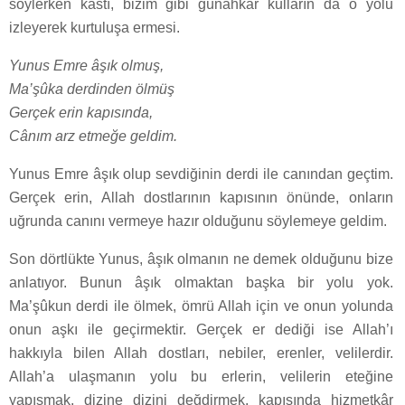
söylerken kastı, bizim gibi günahkâr kulların da o yolu
izleyerek kurtuluşa ermesi.
Yunus Emre âşık olmuş,
Ma’şûka derdinden ölmüş
Gerçek erin kapısında,
Cânım arz etmeğe geldim.
Yunus Emre âşık olup sevdiğinin derdi ile canından geçtim.
Gerçek erin, Allah dostlarının kapısının önünde, onların
uğrunda canını vermeye hazır olduğunu söylemeye geldim.
Son dörtlükte Yunus, âşık olmanın ne demek olduğunu bize
anlatıyor. Bunun âşık olmaktan başka bir yolu yok.
Ma’şûkun derdi ile ölmek, ömrü Allah için ve onun yolunda
onun aşkı ile geçirmektir. Gerçek er dediği ise Allah’ı
hakkıyla bilen Allah dostları, nebiler, erenler, velilerdir.
Allah’a ulaşmanın yolu bu erlerin, velilerin eteğine
yapışmak, dizine dizini değdirmek, kapısında hizmetkâr