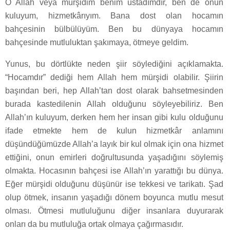
O Allah veya mürşidim benim üstadımdır, ben de onun
kuluyum, hizmetkârıyım. Bana dost olan hocamın
bahçesinin bülbülüyüm. Ben bu dünyaya hocamın
bahçesinde mutluluktan şakımaya, ötmeye geldim.
Yunus, bu dörtlükte neden şiir söylediğini açıklamakta.
“Hocamdır” dediği hem Allah hem mürşidi olabilir. Şiirin
başından beri, hep Allah’tan dost olarak bahsetmesinden
burada kastedilenin Allah olduğunu söyleyebiliriz. Ben
Allah’ın kuluyum, derken hem her insan gibi kulu olduğunu
ifade etmekte hem de kulun hizmetkâr anlamını
düşündüğümüzde Allah’a layık bir kul olmak için ona hizmet
ettiğini, onun emirleri doğrultusunda yaşadığını söylemiş
olmakta. Hocasının bahçesi ise Allah’ın yarattığı bu dünya.
Eğer mürşidi olduğunu düşünür ise tekkesi ve tarikatı. Şad
olup ötmek, insanın yaşadığı dönem boyunca mutlu mesut
olması. Ötmesi mutluluğunu diğer insanlara duyurarak
onları da bu mutluluğa ortak olmaya çağırmasıdır.