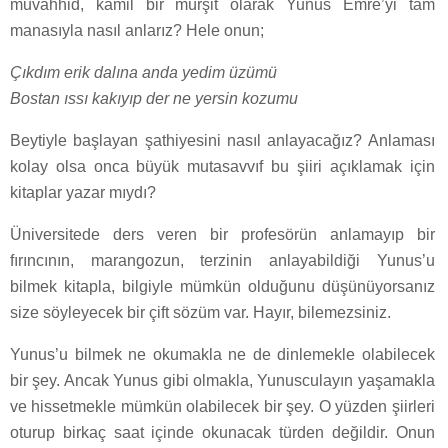
muvahhid, kâmil bir mürşit olarak Yunus Emre’yi tam
manasıyla nasıl anlarız? Hele onun;
Çıkdım erik dalına anda yedim üzümü
Bostan ıssı kakıyıp der ne yersin kozumu
Beytiyle başlayan şathiyesini nasıl anlayacağız? Anlaması
kolay olsa onca büyük mutasavvıf bu şiiri açıklamak için
kitaplar yazar mıydı?
Üniversitede ders veren bir profesörün anlamayıp bir
fırıncının, marangozun, terzinin anlayabildiği Yunus’u
bilmek kitapla, bilgiyle mümkün olduğunu düşünüyorsanız
size söyleyecek bir çift sözüm var. Hayır, bilemezsiniz.
Yunus’u bilmek ne okumakla ne de dinlemekle olabilecek
bir şey. Ancak Yunus gibi olmakla, Yunusculayın yaşamakla
ve hissetmekle mümkün olabilecek bir şey. O yüzden şiirleri
oturup birkaç saat içinde okunacak türden değildir. Onun