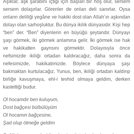
Âşıklar, aşk şarabını içtiği için başları bir hoş olur, sersem
sersem dolaşırlar. Görenler de onları deli sanırlar. Oysa
onların deliliği yegâne ve hakiki dost olan Allah’ın aşkından
dolayı olan sarhoşluktur. Bu dünya ikilik dünyasıdır. Kişi hep
“ben” der. “Ben” diyenlerin en büyüğü şeytandır. Dünyayı
şaşı görmek, iki görmek anlamına gelir. İki görmek ise hak
ve hakikatten gayrısını görmektir. Dolayısıyla önce
nefsimizde ikiliği ortadan kaldıracağız, daha sonra da
nefesimizde, hakikatimizde. Böylece dünyaya şaşı
bakmaktan kurtulacağız. Yunus, ben, ikiliği ortadan kaldırıp
birliğe kavuşmaya, ehl-i tevhid olmaya geldim, derken
kastettiği budur.
Ol hocamdır ben kuluyum,
Dost bağçesi bülbülüyüm
Ol hocamın bağçesine,
Şad olup ötmeğe geldim