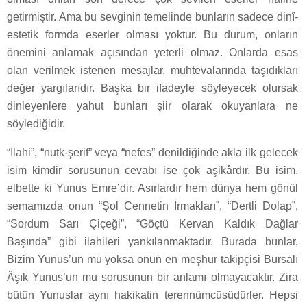
getirmiştir. Ama bu sevginin temelinde bunların sadece dinî-
estetik formda eserler olması yoktur. Bu durum, onların
önemini anlamak açısından yeterli olmaz. Onlarda esas
olan verilmek istenen mesajlar, muhtevalarında taşıdıkları
değer yargılarıdır. Başka bir ifadeyle söyleyecek olursak
dinleyenlere yahut bunları şiir olarak okuyanlara ne
söylediğidir.
“İlahi”, “nutk-şerif” veya “nefes” denildiğinde akla ilk gelecek
isim kimdir sorusunun cevabı ise çok aşikârdır. Bu isim,
elbette ki Yunus Emre’dir. Asırlardır hem dünya hem gönül
semamızda onun “Şol Cennetin Irmakları”, “Dertli Dolap”,
“Sordum Sarı Çiçeği”, “Göçtü Kervan Kaldık Dağlar
Başında” gibi ilahileri yankılanmaktadır. Burada bunlar,
Bizim Yunus’un mu yoksa onun en meşhur takipçisi Bursalı
Âşık Yunus’un mu sorusunun bir anlamı olmayacaktır. Zira
bütün Yunuslar aynı hakikatin terennümcüsüdürler. Hepsi