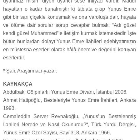
uyanmaz mısın” diyen uyarıcı sese ihtiyacı vardır. Maddi
hayattan o kadar bunalmıştır ki tabiata çıkıp Yunus Emre
gibi bir sarı çiçekle konuşmak ve ona varoluşa dair, hayata
ve ölüme dair sorular sorup cevaplar bulmak, “Adı güzel
kendi güzel Muhammed”le iletişim kurmak istemektedir. İşte
bütün bunlardan dolayı Yunus Emre ilahileri edebiyatımızın
en müstesna eserleri olarak hâlâ önem ve değerini koruyan
eserlerdir.
* Şair, Araştırmacı-yazar.
KAYNAKÇA
Abdülbaki Gölpınarlı, Yunus Emre Divanı, İstanbul 2006.
Ahmet Hatipoğlu, Besteleriyle Yunus Emre İlahileri, Ankara
1993.
Cemaleddin Server Revnakoğlu, „Yunus’un Bestelenmiş
İlahileri Nerede ve Nasıl Okunurdu?“, Türk Yurdu Dergisi,
Yunus Emre Özel Sayısı, Sayı 318, Ankara 1966.