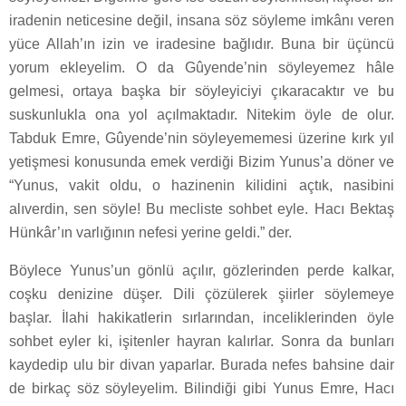
iradenin neticesine değil, insana söz söyleme imkânı veren
yüce Allah’ın izin ve iradesine bağlıdır. Buna bir üçüncü
yorum ekleyelim. O da Gûyende’nin söyleyemez hâle
gelmesi, ortaya başka bir söyleyiciyi çıkaracaktır ve bu
suskunlukla ona yol açılmaktadır. Nitekim öyle de olur.
Tabduk Emre, Gûyende’nin söyleyememesi üzerine kırk yıl
yetişmesi konusunda emek verdiği Bizim Yunus’a döner ve
“Yunus, vakit oldu, o hazinenin kilidini açtık, nasibini
alıverdin, sen söyle! Bu mecliste sohbet eyle. Hacı Bektaş
Hünkâr’ın varlığının nefesi yerine geldi.” der.
Böylece Yunus’un gönlü açılır, gözlerinden perde kalkar,
coşku denizine düşer. Dili çözülerek şiirler söylemeye
başlar. İlahi hakikatlerin sırlarından, inceliklerinden öyle
sohbet eyler ki, işitenler hayran kalırlar. Sonra da bunları
kaydedip ulu bir divan yaparlar. Burada nefes bahsine dair
de birkaç söz söyleyelim. Bilindiği gibi Yunus Emre, Hacı