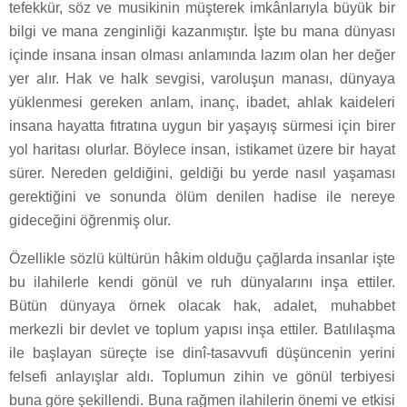
tefekkür, söz ve musikinin müşterek imkânlarıyla büyük bir
bilgi ve mana zenginliği kazanmıştır. İşte bu mana dünyası
içinde insana insan olması anlamında lazım olan her değer
yer alır. Hak ve halk sevgisi, varoluşun manası, dünyaya
yüklenmesi gereken anlam, inanç, ibadet, ahlak kaideleri
insana hayatta fıtratına uygun bir yaşayış sürmesi için birer
yol haritası olurlar. Böylece insan, istikamet üzere bir hayat
sürer. Nereden geldiğini, geldiği bu yerde nasıl yaşaması
gerektiğini ve sonunda ölüm denilen hadise ile nereye
gideceğini öğrenmiş olur.
Özellikle sözlü kültürün hâkim olduğu çağlarda insanlar işte
bu ilahilerle kendi gönül ve ruh dünyalarını inşa ettiler.
Bütün dünyaya örnek olacak hak, adalet, muhabbet
merkezli bir devlet ve toplum yapısı inşa ettiler. Batılılaşma
ile başlayan süreçte ise dinî-tasavvufi düşüncenin yerini
felsefi anlayışlar aldı. Toplumun zihin ve gönül terbiyesi
buna göre şekillendi. Buna rağmen ilahilerin önemi ve etkisi