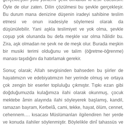
Öyle de olur zaten. Dilin çözülmesi bu şevkle gerçekleşir.
Bu durum mana denizine düşenin iradeyi sahibine teslim
etmesi ve onun iradesiyle söylemesi olarak da
düşünülebilir. Yani aşkla teslimiyet ve yok olma, şevkle
coşup yok olunanda bu defa meşkle var olma hâlidir bu.
Zira, aşk olmadan ne şevk ne de meşk olur. Burada meşkin
bir musiki terimi olduğunu ve talim (öğretme-öğrenme)
manası taşıdığını da hatırlamak gerekir.
Sonuç olarak; Allah sevgisinden bahseden bu şiirler de
hayatımızın ve edebiyatımızın her yerinde olmuş ve ortaya
çok zengin bir eserler topluluğu çıkmıştır. Tıpkı ezan gibi
doğduğumuzda kulağımıza ilahi olarak okunmuş, çocuk
mektebe âmin alayında ilahi söyleyerek başlamış, kandil,
ramazan bayram, Kerbelâ, cami, tekke, hayat, ölüm, cennet,
cehennem…. kısacası Müslümanları ilgilendiren her yerde
ve konuda ilahiler söylenmiştir. Böylelikle dinî tahassüs ve