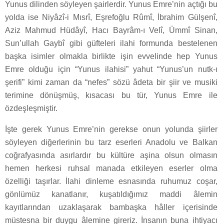
Yunus dilinden söyleyen şairlerdir. Yunus Emre’nin açtığı bu
yolda ise Niyâzî-i Mısrî, Eşrefoğlu Rûmî, İbrahim Gülşenî,
Aziz Mahmud Hüdâyî, Hacı Bayrâm-ı Velî, Ümmî Sinan,
Sun’ullah Gaybî gibi güfteleri ilahi formunda bestelenen
başka isimler olmakla birlikte işin evvelinde hep Yunus
Emre olduğu için “Yunus ilahisi” yahut “Yunus’un nutk-ı
şerifi” kimi zaman da “nefes” sözü âdeta bir şiir ve musiki
terimine dönüşmüş, kısacası bu tür, Yunus Emre ile
özdeşleşmiştir.
İşte gerek Yunus Emre’nin gerekse onun yolunda şiirler
söyleyen diğerlerinin bu tarz eserleri Anadolu ve Balkan
coğrafyasında asırlardır bu kültüre aşina olsun olmasın
hemen herkesi ruhsal manada etkileyen eserler olma
özelliği taşırlar. İlahi dinleme esnasında ruhumuz coşar,
gönlümüz kanatlanır, kuşatıldığımız maddi âlemin
kayıtlarından uzaklaşarak bambaşka hâller içerisinde
müstesna bir duygu âlemine gireriz. İnsanın buna ihtiyacı