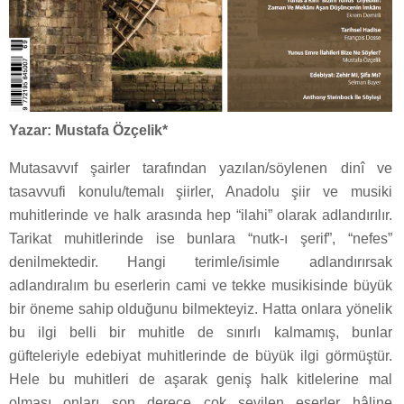
Yazar: Mustafa Özçelik*
Mutasavvıf şairler tarafından yazılan/söylenen dinî ve
tasavvufi konulu/temalı şiirler, Anadolu şiir ve musiki
muhitlerinde ve halk arasında hep “ilahi” olarak adlandırılır.
Tarikat muhitlerinde ise bunlara “nutk-ı şerif”, “nefes”
denilmektedir. Hangi terimle/isimle adlandırırsak
adlandıralım bu eserlerin cami ve tekke musikisinde büyük
bir öneme sahip olduğunu bilmekteyiz. Hatta onlara yönelik
bu ilgi belli bir muhitle de sınırlı kalmamış, bunlar
güfteleriyle edebiyat muhitlerinde de büyük ilgi görmüştür.
Hele bu muhitleri de aşarak geniş halk kitlelerine mal
olması onları son derece çok sevilen eserler hâline