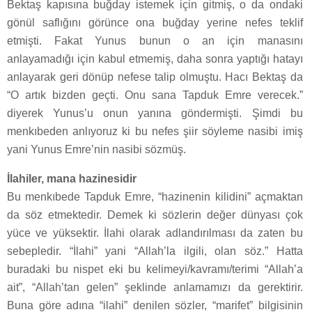
Bektaş kapısına buğday istemek için gitmiş, o da ondaki
gönül saflığını görünce ona buğday yerine nefes teklif
etmişti. Fakat Yunus bunun o an için manasını
anlayamadığı için kabul etmemiş, daha sonra yaptığı hatayı
anlayarak geri dönüp nefese talip olmuştu. Hacı Bektaş da
“O artık bizden geçti. Onu sana Tapduk Emre verecek.”
diyerek Yunus’u onun yanına göndermişti. Şimdi bu
menkıbeden anlıyoruz ki bu nefes şiir söyleme nasibi imiş
yani Yunus Emre’nin nasibi sözmüş.
İlahiler, mana hazinesidir
Bu menkıbede Tapduk Emre, “hazinenin kilidini” açmaktan
da söz etmektedir. Demek ki sözlerin değer dünyası çok
yüce ve yüksektir. İlahi olarak adlandırılması da zaten bu
sebepledir. “İlahi” yani “Allah’la ilgili, olan söz.” Hatta
buradaki bu nispet eki bu kelimeyi/kavramı/terimi “Allah’a
ait”, “Allah’tan gelen” şeklinde anlamamızı da gerektirir.
Buna göre adına “ilahi” denilen sözler, “marifet” bilgisinin