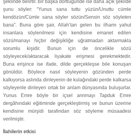
şeklinde belirtir. Bir başka dörtlüğünde ise daha açık şekilde
şunu söyler: “Yunus sana tuttu yüzün/Unuttu cümle
kendözün/Cümle sana söyler sözün/Sensin söz söyleten
bana”. Buna göre şair, Allah’tan gelen bu ilhamı yahut
insanlara söylenilmesi için kendisine emanet edilen
sözü/manayı hiçbir değişikliğe uğratmadan aktarmakla
sorumlu kişidir. Bunun için de öncelikle sözü
söyleyecek/aktaracak liyakate erişmesi gerekmektedir.
Buna erişince ise ifade, dilde gerçekleşse bile konuşan
gönüldür. Böylece nasıl söyleyenin gözünden perde
kalkıyorsa aslında dinleyenin de kulağındaki perde kalkarsa
söyleyenle dinleyen ortak bir anlam dünyasında buluşurlar.
Yunus Emre böyle bir içsel arınmayı Tapduk Emre
dergâhındaki eğitiminde gerçekleştirmiş ve bunun üzerine
kendisine mürşidi tarafından söz söyleme müsaadesi
verilmiştir.
İlahilerin etkisi