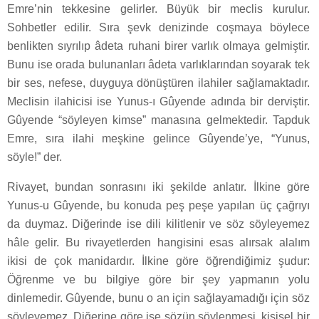
Emre’nin tekkesine gelirler. Büyük bir meclis kurulur.
Sohbetler edilir. Sıra şevk denizinde coşmaya böylece
benlikten sıyrılıp âdeta ruhani birer varlık olmaya gelmiştir.
Bunu ise orada bulunanları âdeta varlıklarından soyarak tek
bir ses, nefese, duyguya dönüştüren ilahiler sağlamaktadır.
Meclisin ilahicisi ise Yunus-ı Gûyende adında bir derviştir.
Gûyende “söyleyen kimse” manasına gelmektedir. Tapduk
Emre, sıra ilahi meşkine gelince Gûyende’ye, “Yunus,
söyle!” der.
Rivayet, bundan sonrasını iki şekilde anlatır. İlkine göre
Yunus-u Gûyende, bu konuda peş peşe yapılan üç çağrıyı
da duymaz. Diğerinde ise dili kilitlenir ve söz söyleyemez
hâle gelir. Bu rivayetlerden hangisini esas alırsak alalım
ikisi de çok manidardır. İlkine göre öğrendiğimiz şudur:
Öğrenme ve bu bilgiye göre bir şey yapmanın yolu
dinlemedir. Gûyende, bunu o an için sağlayamadığı için söz
söyleyemez. Diğerine göre ise sözün söylenmesi, kişisel bir