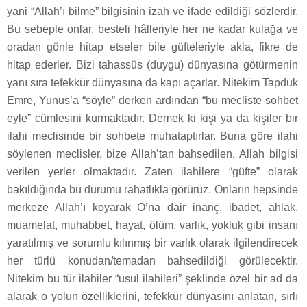
yani “Allah’ı bilme” bilgisinin izah ve ifade edildiği sözlerdir.
Bu sebeple onlar, besteli hâlleriyle her ne kadar kulağa ve
oradan gönle hitap etseler bile güfteleriyle akla, fikre de
hitap ederler. Bizi tahassüs (duygu) dünyasına götürmenin
yanı sıra tefekkür dünyasına da kapı açarlar. Nitekim Tapduk
Emre, Yunus’a “söyle” derken ardından “bu mecliste sohbet
eyle” cümlesini kurmaktadır. Demek ki kişi ya da kişiler bir
ilahi meclisinde bir sohbete muhataptırlar. Buna göre ilahi
söylenen meclisler, bize Allah’tan bahsedilen, Allah bilgisi
verilen yerler olmaktadır. Zaten ilahilere “güfte” olarak
bakıldığında bu durumu rahatlıkla görürüz. Onların hepsinde
merkeze Allah’ı koyarak O’na dair inanç, ibadet, ahlak,
muamelat, muhabbet, hayat, ölüm, varlık, yokluk gibi insanı
yaratılmış ve sorumlu kılınmış bir varlık olarak ilgilendirecek
her türlü konudan/temadan bahsedildiği görülecektir.
Nitekim bu tür ilahiler “usul ilahileri” şeklinde özel bir ad da
alarak o yolun özelliklerini, tefekkür dünyasını anlatan, sırlı