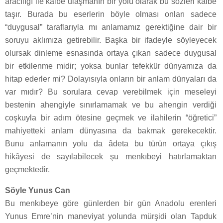
aracılığı ile kalbe ulaşmanın bir yolu olarak bu sözleri kalbe
taşır. Burada bu eserlerin böyle olması onları sadece
“duygusal” taraflarıyla mı anlamamız gerektiğine dair bir
soruyu aklımıza getirebilir. Başka bir ifadeyle söyleyecek
olursak dinleme esnasında ortaya çıkan sadece duygusal
bir etkilenme midir; yoksa bunlar tefekkür dünyamıza da
hitap ederler mi? Dolayısıyla onların bir anlam dünyaları da
var mıdır? Bu sorulara cevap verebilmek için meseleyi
bestenin ahengiyle sınırlamamak ve bu ahengin verdiği
coşkuyla bir adım ötesine geçmek ve ilahilerin “öğretici”
mahiyetteki anlam dünyasına da bakmak gerekecektir.
Bunu anlamanın yolu da âdeta bu türün ortaya çıkış
hikâyesi de sayılabilecek şu menkıbeyi hatırlamaktan
geçmektedir.
Söyle Yunus Can
Bu menkıbeye göre günlerden bir gün Anadolu erenleri
Yunus Emre’nin maneviyat yolunda mürşidi olan Tapduk