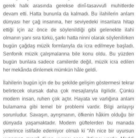
gerek halk arasında gerekse dinî-tasavvufi muhitlerde
devam etti. Hatta bununla da kalmadı. Bu ilahilerin anlam
dünyası her çağ insanına, her seviyedeki insanlara hitap
ettiği için az önce de söylenildiği gibi gelenekte ilahi
olmanın yanı sıra türkü, şarkı hatta ninni olarak söylenilirken
bugün çağdaş müzik formlarıyla da icra edilmeye başladı.
Senfonik müzik çalışmalarına bile konu oldu. Bu yüzden
bugün bunlara sadece camilerde değil, müzik icra edilen
her mekânda dinlemek mümkün hâle geldi.
İlahilerin bugün için de bu şekilde gelişim göstermesi tekrar
belirtecek olursak daha çok mesajlarıyla ilgilidir. Çünkü
modern insan, ruhen çok açtır. Hayata ve varlığına anlam
bulamama gibi temel bir problemi vardır. Bilgi anlayışı
sorunludur. Savaşın, ayrışmanın, öfkenin hâkim olduğu bir
dünyada yaşamaktadır. Modern güftelerden bu manada
yeterince istifade edemiyor olmalı ki “Ah nice bir uyursun