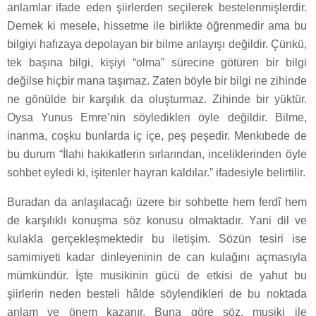
anlamlar ifade eden şiirlerden seçilerek bestelenmişlerdir.
Demek ki mesele, hissetme ile birlikte öğrenmedir ama bu
bilgiyi hafızaya depolayan bir bilme anlayışı değildir. Çünkü,
tek başına bilgi, kişiyi “olma” sürecine götüren bir bilgi
değilse hiçbir mana taşımaz. Zaten böyle bir bilgi ne zihinde
ne gönülde bir karşılık da oluşturmaz. Zihinde bir yüktür.
Oysa Yunus Emre’nin söyledikleri öyle değildir. Bilme,
inanma, coşku bunlarda iç içe, peş peşedir. Menkıbede de
bu durum “İlahi hakikatlerin sırlarından, inceliklerinden öyle
sohbet eyledi ki, işitenler hayran kaldılar.” ifadesiyle belirtilir.
Buradan da anlaşılacağı üzere bir sohbette hem ferdî hem
de karşılıklı konuşma söz konusu olmaktadır. Yani dil ve
kulakla gerçekleşmektedir bu iletişim. Sözün tesiri ise
samimiyeti kadar dinleyeninin de can kulağını açmasıyla
mümkündür. İşte musikinin gücü de etkisi de yahut bu
şiirlerin neden besteli hâlde söylendikleri de bu noktada
anlam ve önem kazanır. Buna göre söz, musiki ile