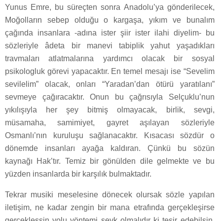
Yunus Emre, bu süreçten sonra Anadolu’ya gönderilecek,
Moğolların sebep olduğu o kargaşa, yıkım ve bunalım
çağında insanlara -adına ister şiir ister ilahi diyelim- bu
sözleriyle âdeta bir manevi tabiplik yahut yaşadıkları
travmaları atlatmalarına yardımcı olacak bir sosyal
psikologluk görevi yapacaktır. En temel mesajı ise “Sevelim
sevilelim” olacak, onları “Yaradan’dan ötürü yaratılanı”
sevmeye çağıracaktır. Onun bu çağrısıyla Selçuklu’nun
yıkılışıyla her şey bitmiş olmayacak, birlik, sevgi,
müsamaha, samimiyet, gayret aşılayan sözleriyle
Osmanlı’nın kuruluşu sağlanacaktır. Kısacası sözdür o
dönemde insanları ayağa kaldıran. Çünkü bu sözün
kaynağı Hak’tır. Temiz bir gönülden dile gelmekte ve bu
yüzden insanlarda bir karşılık bulmaktadır.
Tekrar musiki meselesine dönecek olursak sözle yapılan
iletişim, ne kadar zengin bir mana etrafında gerçekleşirse
gerçekleşsin yolu yöntemi şevk olmalıdır ki tesir edebilsin.