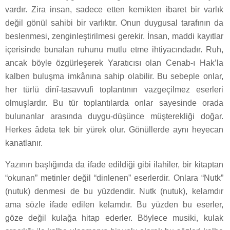
vardır. Zira insan, sadece etten kemikten ibaret bir varlık
değil gönül sahibi bir varlıktır. Onun duygusal tarafının da
beslenmesi, zenginleştirilmesi gerekir. İnsan, maddi kayıtlar
içerisinde bunalan ruhunu mutlu etme ihtiyacındadır. Ruh,
ancak böyle özgürleşerek Yaratıcısı olan Cenab-ı Hak’la
kalben buluşma imkânına sahip olabilir. Bu sebeple onlar,
her türlü dinî-tasavvufi toplantının vazgeçilmez eserleri
olmuşlardır. Bu tür toplantılarda onlar sayesinde orada
bulunanlar arasında duygu-düşünce müşterekliği doğar.
Herkes âdeta tek bir yürek olur. Gönüllerde aynı heyecan
kanatlanır.
Yazının başlığında da ifade edildiği gibi ilahiler, bir kitaptan
“okunan” metinler değil “dinlenen” eserlerdir. Onlara “Nutk”
(nutuk) denmesi de bu yüzdendir. Nutk (nutuk), kelamdır
ama sözle ifade edilen kelamdır. Bu yüzden bu eserler,
göze değil kulağa hitap ederler. Böylece musiki, kulak