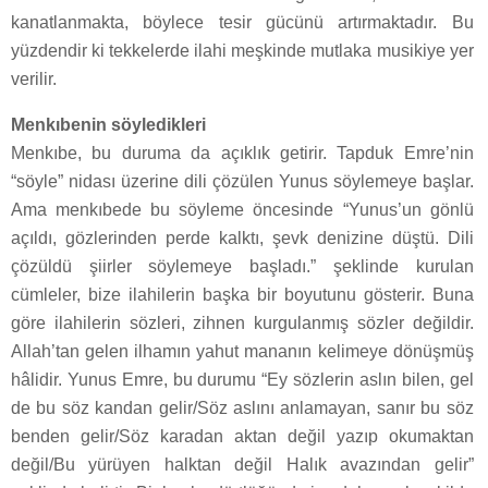
kanatlanmakta, böylece tesir gücünü artırmaktadır. Bu
yüzdendir ki tekkelerde ilahi meşkinde mutlaka musikiye yer
verilir.
Menkıbenin söyledikleri
Menkıbe, bu duruma da açıklık getirir. Tapduk Emre’nin
“söyle” nidası üzerine dili çözülen Yunus söylemeye başlar.
Ama menkıbede bu söyleme öncesinde “Yunus’un gönlü
açıldı, gözlerinden perde kalktı, şevk denizine düştü. Dili
çözüldü şiirler söylemeye başladı.” şeklinde kurulan
cümleler, bize ilahilerin başka bir boyutunu gösterir. Buna
göre ilahilerin sözleri, zihnen kurgulanmış sözler değildir.
Allah’tan gelen ilhamın yahut mananın kelimeye dönüşmüş
hâlidir. Yunus Emre, bu durumu “Ey sözlerin aslın bilen, gel
de bu söz kandan gelir/Söz aslını anlamayan, sanır bu söz
benden gelir/Söz karadan aktan değil yazıp okumaktan
değil/Bu yürüyen halktan değil Halık avazından gelir”