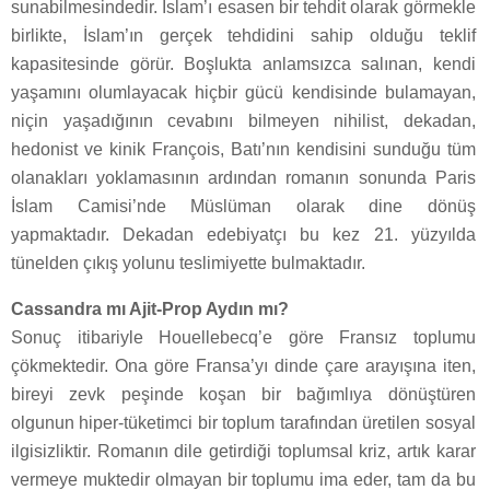
sunabilmesindedir. İslam’ı esasen bir tehdit olarak görmekle
birlikte, İslam’ın gerçek tehdidini sahip olduğu teklif
kapasitesinde görür. Boşlukta anlamsızca salınan, kendi
yaşamını olumlayacak hiçbir gücü kendisinde bulamayan,
niçin yaşadığının cevabını bilmeyen nihilist, dekadan,
hedonist ve kinik François, Batı’nın kendisini sunduğu tüm
olanakları yoklamasının ardından romanın sonunda Paris
İslam Camisi’nde Müslüman olarak dine dönüş
yapmaktadır. Dekadan edebiyatçı bu kez 21. yüzyılda
tünelden çıkış yolunu teslimiyette bulmaktadır.
Cassandra mı Ajit-Prop Aydın mı?
Sonuç itibariyle Houellebecq’e göre Fransız toplumu
çökmektedir. Ona göre Fransa’yı dinde çare arayışına iten,
bireyi zevk peşinde koşan bir bağımlıya dönüştüren
olgunun hiper-tüketimci bir toplum tarafından üretilen sosyal
ilgisizliktir. Romanın dile getirdiği toplumsal kriz, artık karar
vermeye muktedir olmayan bir toplumu ima eder, tam da bu