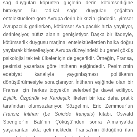
sağ duyguları köpürten güçlerin derin kötümserliğine
bırakıyor. Bu radikal sağcı duyguları çoğaltan
entelektüellere göre Avrupa derin bir krizin içindedir. İyimser
Avrupacılık gerilerken, kötümser Avrupacılık hızla yayılıyor,
derinleşiyor, nüfuz alanını genişletiyor. Başka bir ifadeyle,
kötümserlik duygusu marjinal entelektüellerden halka doğru
yayılarak kitleselleşiyor. Avrupa düzeyindeki bu genel çöküş
psikolojisi tek tek ülkeler için de geçerlidir. Örneğin, Fransa,
pesimist yazarlara göre intiharın eşiğindedir. Pesimizmin
edebiyat kanalıyla yaygınlaşması politikanın
dönüştürülmesiyle sonuçlanıyor. İntiharın eşiğinde olan bir
Fransa için herkes topyekûn seferberliğe davet ediliyor.
Eşitlik, Özgürlük ve Kardeşlik
ilkeleri bir kez daha pratik
tarafından olumsuzlanıyor. Sözgelimi, Eric Zemmour’un
Fransız İntiharı
(
Le Suicide français
) kitabı, Oswald
Spengler’in Batı’nın Çöküşü’nden sonra Almanya’da
yaşananları akla getirmektedir. Fransa’nın öldüğünü ilan