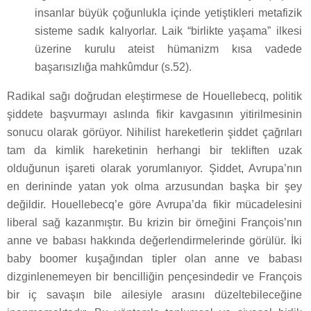
insanlar büyük çoğunlukla içinde yetiştikleri metafizik
sisteme sadık kalıyorlar. Laik “birlikte yaşama” ilkesi
üzerine kurulu ateist hümanizm kısa vadede
başarısızlığa mahkûmdur (s.52).
Radikal sağı doğrudan eleştirmese de Houellebecq, politik
şiddete başvurmayı aslında fikir kavgasının yitirilmesinin
sonucu olarak görüyor. Nihilist hareketlerin şiddet çağrıları
tam da kimlik hareketinin herhangi bir tekliften uzak
olduğunun işareti olarak yorumlanıyor. Şiddet, Avrupa’nın
en derininde yatan yok olma arzusundan başka bir şey
değildir. Houellebecq’e göre Avrupa’da fikir mücadelesini
liberal sağ kazanmıştır. Bu krizin bir örneğini François’nın
anne ve babası hakkında değerlendirmelerinde görülür. İki
baby boomer kuşağından tipler olan anne ve babası
dizginlenemeyen bir bencilliğin pençesindedir ve François
bir iç savaşın bile ailesiyle arasını düzeltebileceğine