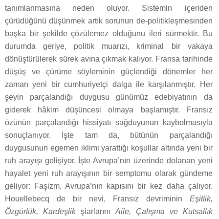
tanımlanmasına neden oluyor. Sistemin içeriden
çürüdüğünü düşünmek artık sorunun de-politikleşmesinden
başka bir şekilde çözülemez olduğunu ileri sürmektir. Bu
durumda geriye, politik muarızı, kriminal bir vakaya
dönüştürülerek sürek avına çıkmak kalıyor. Fransa tarihinde
düşüş ve çürüme söyleminin güçlendiği dönemler her
zaman yeni bir cumhuriyetçi dalga ile karşılanmıştır. Her
şeyin parçalandığı duygusu günümüz edebiyatının da
giderek hâkim düşüncesi olmaya başlamıştır. Fransız
özünün parçalandığı hissiyatı sağduyunun kaybolmasıyla
sonuçlanıyor. İşte tam da, bütünün parçalandığı
duygusunun egemen iklimi yarattığı koşullar altında yeni bir
ruh arayışı gelişiyor. İşte Avrupa’nın üzerinde dolanan yeni
hayalet yeni ruh arayışının bir semptomu olarak gündeme
geliyor: Faşizm, Avrupa’nın kapısını bir kez daha çalıyor.
Houellebecq de bir nevi, Fransız devriminin
Eşitlik,
Özgürlük, Kardeşlik
şiarlarını
Aile, Çalışma ve Kutsallık