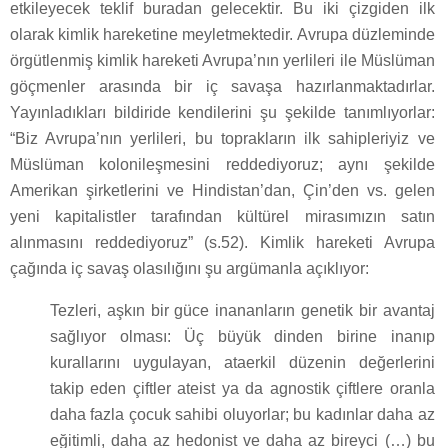
etkileyecek teklif buradan gelecektir. Bu iki çizgiden ilk
olarak kimlik hareketine meyletmektedir. Avrupa düzleminde
örgütlenmiş kimlik hareketi Avrupa’nın yerlileri ile Müslüman
göçmenler arasında bir iç savaşa hazırlanmaktadırlar.
Yayınladıkları bildiride kendilerini şu şekilde tanımlıyorlar:
“Biz Avrupa’nın yerlileri, bu toprakların ilk sahipleriyiz ve
Müslüman kolonileşmesini reddediyoruz; aynı şekilde
Amerikan şirketlerini ve Hindistan’dan, Çin’den vs. gelen
yeni kapitalistler tarafından kültürel mirasımızın satın
alınmasını reddediyoruz” (s.52). Kimlik hareketi Avrupa
çağında iç savaş olasılığını şu argümanla açıklıyor:
Tezleri, aşkın bir güce inananların genetik bir avantaj
sağlıyor olması: Üç büyük dinden birine inanıp
kurallarını uygulayan, ataerkil düzenin değerlerini
takip eden çiftler ateist ya da agnostik çiftlere oranla
daha fazla çocuk sahibi oluyorlar; bu kadınlar daha az
eğitimli, daha az hedonist ve daha az bireyci (…) bu