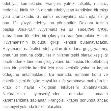
edebiyat kurmaktadır. François yalnız, alkolik, mutsuz,
hedonist, kinik bir tip olarak edebiyattan kendisine bir çıkış
yolu aramaktadır. Günümüz edebiyatına olan iştahsızlığı
onu 19. yüzyıl edebiyatına yönlendirir. Doktora tezinin
başlığı
Joris-Karl Huysmans ya da Tünelden Çıkış
,
kahramanın tünelden bir çıkış yolu aradığını anlatır. Ancak
Huysmans’nın bulduğu çıkışı kendisi bulamayacaktır.
Huysmans, natüralist edebiyattan dekadana geçiş yapmış,
ömrünün sonuna doğru ise nihilizme tepki olarak keşişliği
tercih ederek tünelden çıkış yolunu bulmuştur. Houellebecq
usta bir şekilde kendisi için artık keşişlik yolunun kapalı
olduğunu anlatmaktadır. Bu manada, romanın konu ve
estetik biçimi örtüşür: Hayal kırıklığı yaratmaya mahkûm bir
kitap bir hayal kırıklığının hikâyesini anlatmaktadır.
Natüralizmin iyimserliğinden dekadan romanın
karamsarlığına saplanan François, kitabın sonunda ancak
teslimiyet yolunda teskin olacaktır.