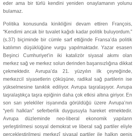
eder ama bir türlü kendini yeniden onaylamanın yolunu
bulamaz.
Politika konusunda kinikliğini devam ettiren François,
“Kendimi ancak bir tuvalet kağıdı kadar politik buluyordum.”
(s.37) biçiminde bir cümle sarf ettiğinde Fransa’da politik
katılımın düşüklüğüne vurgu yapılmaktadır. Yazar esasen
Beşinci Cumhuriyet’in iki katalizör siyasal akımı olan
merkez sağ ve merkez solun derinden başarısızlığına dikkat
çekmektedir. Avrupa’da 21. yüzyılın ilk çeyreğinde,
merkezcil siyasetlerin çöküşüne, radikal sağ partilerin ise
yükselmesine tanıklık ediliyor. Avrupa taşralaşıyor. Avrupa
taşralaştıkça taşra epiğinin daha çok etkisi altına giriyor. En
son sarı yelekliler isyanında görüldüğü üzere Avrupa’nın
“yerli halkları” seferberlik duygusuyla hareket etmektedir.
Avrupa düzleminde neo-liberal ekonomik yapıların
yerleştirilmesi sosyal demokrat ve liberal sağ partiler eliyle
gerçekleştirilmesi merkezî siyasal partiler ile halkın geniş