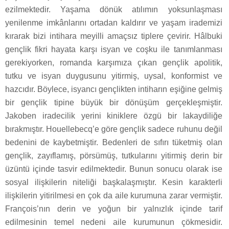
ezilmektedir. Yaşama dönük atılımın yoksunlaşması
yenilenme imkânlarını ortadan kaldırır ve yaşam irademizi
kırarak bizi intihara meyilli amaçsız tiplere çevirir. Hâlbuki
gençlik fikri hayata karşı isyan ve coşku ile tanımlanması
gerekiyorken, romanda karşımıza çıkan gençlik apolitik,
tutku ve isyan duygusunu yitirmiş, uysal, konformist ve
hazcıdır. Böylece, isyancı gençlikten intiharın eşiğine gelmiş
bir gençlik tipine büyük bir dönüşüm gerçekleşmiştir.
Jakoben iradecilik yerini kiniklere özgü bir lakaydiliğe
bırakmıştır. Houellebecq’e göre gençlik sadece ruhunu değil
bedenini de kaybetmiştir. Bedenleri de sıfırı tüketmiş olan
gençlik, zayıflamış, pörsümüş, tutkularını yitirmiş derin bir
üzüntü içinde tasvir edilmektedir. Bunun sonucu olarak ise
sosyal ilişkilerin niteliği başkalaşmıştır. Kesin karakterli
ilişkilerin yitirilmesi en çok da aile kurumuna zarar vermiştir.
François’nın derin ve yoğun bir yalnızlık içinde tarif
edilmesinin temel nedeni aile kurumunun çökmesidir.