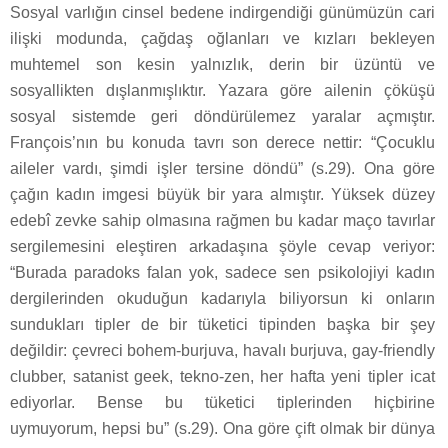
Sosyal varlığın cinsel bedene indirgendiği günümüzün cari
ilişki modunda, çağdaş oğlanları ve kızları bekleyen
muhtemel son kesin yalnızlık, derin bir üzüntü ve
sosyallikten dışlanmışlıktır. Yazara göre ailenin çöküşü
sosyal sistemde geri döndürülemez yaralar açmıştır.
François’nın bu konuda tavrı son derece nettir: “Çocuklu
aileler vardı, şimdi işler tersine döndü” (s.29). Ona göre
çağın kadın imgesi büyük bir yara almıştır. Yüksek düzey
edebî zevke sahip olmasına rağmen bu kadar maço tavırlar
sergilemesini eleştiren arkadaşına şöyle cevap veriyor:
“Burada paradoks falan yok, sadece sen psikolojiyi kadın
dergilerinden okuduğun kadarıyla biliyorsun ki onların
sundukları tipler de bir tüketici tipinden başka bir şey
değildir: çevreci bohem-burjuva, havalı burjuva, gay-friendly
clubber, satanist geek, tekno-zen, her hafta yeni tipler icat
ediyorlar. Bense bu tüketici tiplerinden hiçbirine
uymuyorum, hepsi bu” (s.29). Ona göre çift olmak bir dünya