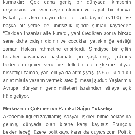
kurmaktır: “Çok daha geniş bir dünyada, kimsenin
erişmesine izin verilmeyen otonom ve kapalı bir dünya.
Fakat yalnızken mayın dolu bir tarladayım” (s.100). Ve
başka bir yerde de ümitsizlik içinde şunları kaydeder:
“Eskiden insanlar aile kurardı, yani üredikten sonra birkaç
sene daha çalışır didinir ve çocukları yetişkinliğe eriştiği
zaman Hakkın rahmetine erişirlerdi. Şimdiyse bir çiftin
beraber yaşamaya başlamak için yaşlanmış, çökmüş
bedenlerin güven verici ve iffetli bir aile ilişkisine ihtiyaç
hissettiği zaman, yani elli ya da altmış yaş” (s.85). Bütün bu
anlatımlarla yazarın vermek istediği mesaj şudur: Yaşlanmış
Avrupa, dünyanın genç milletleri tarafından istilaya açık
hâle geliyor.
Merkezlerin Çökmesi ve Radikal Sağın Yükselişi
Akademik ilgileri zayıflamış, sosyal ilişkileri bitme noktasına
gelmiş, dünyada olan bitene karşı kayıtsız François
beklenileceği üzere politikaya karşı da duyarsızdır. Politik