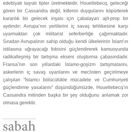
edebiyatı taşralı tipler üretmektedir. Houellebecq, geleceği
gören bir Cassandra değil, kitlenin duygularını köpürterek
karanlık bir gelecek inşası için çabalayan ajit-prop bir
aydındır: Avrupa’nın yerlilerini iç savaş tehlikesine karşı
uyarmaktan çok militarist seferberliğe çağırmaktadır.
Sıradan Avrupalının sahip olduğu kendi ülkelerinin İslam’ın
istilasına uğrayacağı fobisini güçlendirerek kamuoyunda
radikalleşmiş bir tartışma ekseni oluşturma çabasındadır.
Fransa’nın son yıllardaki İslamo-goşizm tartışmalarını,
askerlerin iç savaş uyarılarını ve meclisten geçirilmeye
çalışılan “İslamcı bölücülükle mücadele ve Cumhuriyeti
güçlendirme yasalarını” düşündüğümüzde, Houellebecq’in
Cassandra mitinden başka bir şey olduğunu anlamak zor
olmasa gerektir.