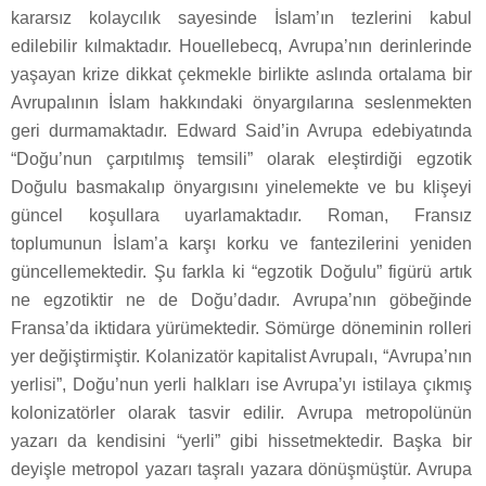
kararsız kolaycılık sayesinde İslam’ın tezlerini kabul
edilebilir kılmaktadır. Houellebecq, Avrupa’nın derinlerinde
yaşayan krize dikkat çekmekle birlikte aslında ortalama bir
Avrupalının İslam hakkındaki önyargılarına seslenmekten
geri durmamaktadır. Edward Said’in Avrupa edebiyatında
“Doğu’nun çarpıtılmış temsili” olarak eleştirdiği egzotik
Doğulu basmakalıp önyargısını yinelemekte ve bu klişeyi
güncel koşullara uyarlamaktadır. Roman, Fransız
toplumunun İslam’a karşı korku ve fantezilerini yeniden
güncellemektedir. Şu farkla ki “egzotik Doğulu” figürü artık
ne egzotiktir ne de Doğu’dadır. Avrupa’nın göbeğinde
Fransa’da iktidara yürümektedir. Sömürge döneminin rolleri
yer değiştirmiştir. Kolanizatör kapitalist Avrupalı, “Avrupa’nın
yerlisi”, Doğu’nun yerli halkları ise Avrupa’yı istilaya çıkmış
kolonizatörler olarak tasvir edilir. Avrupa metropolünün
yazarı da kendisini “yerli” gibi hissetmektedir. Başka bir
deyişle metropol yazarı taşralı yazara dönüşmüştür. Avrupa