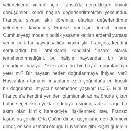
yeteneklerini yitirdiği için Fransa’da gerçekleşen büyük
dönüşümleri kendi başına değerlendirmekten yoksundur.
François, siyasal aklı körelmiş, olayları değerlendirme
yeteneğini kaybetmiş Fransız yurttaşını temsil ediyor.
Cumhuriyetçi modelin politik yaşama katılan erdemli yurttaşı
yerini kinik bir hayvansallığa bırakmıştır. François, kendini
sorguladığı belli aralıklarda kendisini “insan” olarak
temellendirmediğini, bu hâliyle hayvandan bir farkı
olmadığını yazıyor. “Peki ama bu bir hayatı doğrulamaya
yeter mi? Bir hayatın neden doğrulanmaya ihtiyacı var?
Hayvanların tamamı, insanların ezici çoğunluğu en küçük
bir doğrulama ihtiyacı hissetmeden yaşıyor” (s.35). Nihilist
François’a kendini yeniden olumlamak adına önüne çıkan
bütün seçenekleri yoklar; edebiyata sığınır, radikal sağcı bir
akım olan kimlik hareketiyle ilişkilenmek ister, Fransız
taşrasına çekilir, Orta Çağ’ın dinsel geçmişine geri dönmeyi
dener, en son uzmanı olduğu Huysmans gibi keşişliği tercih