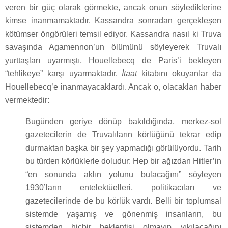
veren bir güç olarak görmekte, ancak onun söylediklerine
kimse inanmamaktadır. Kassandra sonradan gerçekleşen
kötümser öngörüleri temsil ediyor. Kassandra nasıl ki Truva
savaşında Agamennon’un ölümünü söyleyerek Truvalı
yurttaşları uyarmıştı, Houellebecq de Paris’i bekleyen
“tehlikeye” karşı uyarmaktadır.
İtaat
kitabını okuyanlar da
Houellebecq’e inanmayacaklardı. Ancak o, olacakları haber
vermektedir:
Bugünden geriye dönüp bakıldığında, merkez-sol
gazetecilerin de Truvalıların körlüğünü tekrar edip
durmaktan başka bir şey yapmadığı görülüyordu. Tarih
bu türden körlüklerle doludur: Hep bir ağızdan Hitler’in
“en sonunda aklın yolunu bulacağını” söyleyen
1930’ların entelektüelleri, politikacıları ve
gazetecilerinde de bu körlük vardı. Belli bir toplumsal
sistemde yaşamış ve gönenmiş insanların, bu
sistemden hiçbir beklentisi olmayıp yıkılacağını