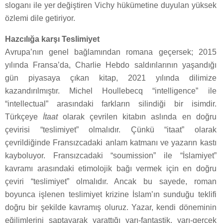
sloganı ile yer değiştiren Vichy hükümetine duyulan yüksek
özlemi dile getiriyor.
Hazcılığa karşı Teslimiyet
Avrupa’nın genel bağlamından romana geçersek; 2015
yılında Fransa’da, Charlie Hebdo saldırılarının yaşandığı
gün piyasaya çıkan kitap, 2021 yılında dilimize
kazandırılmıştır. Michel Houllebecq “intelligence” ile
“intellectual” arasındaki farkların silindiği bir isimdir.
Türkçeye
İtaat
olarak çevrilen kitabın aslında en doğru
çevirisi “teslimiyet” olmalıdır. Çünkü “itaat” olarak
çevrildiğinde Fransızcadaki anlam katmanı ve yazarın kastı
kayboluyor. Fransızcadaki “soumission” ile “İslamiyet”
kavramı arasındaki etimolojik bağı vermek için en doğru
çeviri “teslimiyet” olmalıdır. Ancak bu sayede, roman
boyunca işlenen teslimiyet krizine İslam’ın sunduğu teklifi
doğru bir şekilde kavramış oluruz. Yazar, kendi döneminin
eğilimlerini saptayarak yarattığı yarı-fantastik, yarı-gerçek