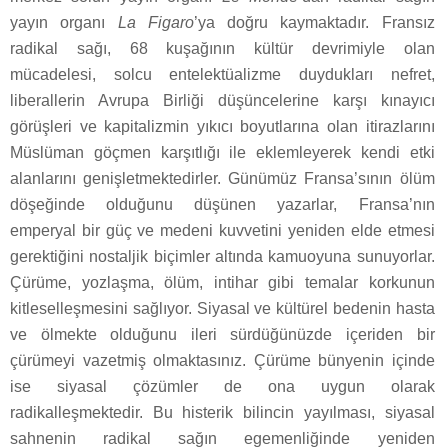
yayın organı
La Figaro
’ya doğru kaymaktadır. Fransız
radikal sağı, 68 kuşağının kültür devrimiyle olan
mücadelesi, solcu entelektüalizme duydukları nefret,
liberallerin Avrupa Birliği düşüncelerine karşı kınayıcı
görüşleri ve kapitalizmin yıkıcı boyutlarına olan itirazlarını
Müslüman göçmen karşıtlığı ile eklemleyerek kendi etki
alanlarını genişletmektedirler. Günümüz Fransa’sının ölüm
döşeğinde olduğunu düşünen yazarlar, Fransa’nın
emperyal bir güç ve medeni kuvvetini yeniden elde etmesi
gerektiğini nostaljik biçimler altında kamuoyuna sunuyorlar.
Çürüme, yozlaşma, ölüm, intihar gibi temalar korkunun
kitleselleşmesini sağlıyor. Siyasal ve kültürel bedenin hasta
ve ölmekte olduğunu ileri sürdüğünüzde içeriden bir
çürümeyi vazetmiş olmaktasınız. Çürüme bünyenin içinde
ise siyasal çözümler de ona uygun olarak
radikalleşmektedir. Bu histerik bilincin yayılması, siyasal
sahnenin radikal sağın egemenliğinde yeniden