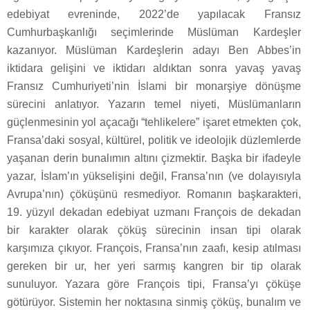
edebiyat evreninde, 2022’de yapılacak Fransız
Cumhurbaşkanlığı seçimlerinde Müslüman Kardeşler
kazanıyor. Müslüman Kardeşlerin adayı Ben Abbes’in
iktidara gelişini ve iktidarı aldıktan sonra yavaş yavaş
Fransız Cumhuriyeti’nin İslami bir monarşiye dönüşme
sürecini anlatıyor. Yazarın temel niyeti, Müslümanların
güçlenmesinin yol açacağı “tehlikelere” işaret etmekten çok,
Fransa’daki sosyal, kültürel, politik ve ideolojik düzlemlerde
yaşanan derin bunalımın altını çizmektir. Başka bir ifadeyle
yazar, İslam’ın yükselişini değil, Fransa’nın (ve dolayısıyla
Avrupa’nın) çöküşünü resmediyor. Romanın başkarakteri,
19. yüzyıl dekadan edebiyat uzmanı François de dekadan
bir karakter olarak çöküş sürecinin insan tipi olarak
karşımıza çıkıyor. François, Fransa’nın zaafı, kesip atılması
gereken bir ur, her yeri sarmış kangren bir tip olarak
sunuluyor. Yazara göre François tipi, Fransa’yı çöküşe
götürüyor. Sistemin her noktasına sinmiş çöküş, bunalım ve