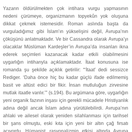
Yazarın öldürülmekten çok intihara vurgu yapmasının
nedeni çürümeye, organizmanın topyekûn yok oluşuna
dikkat çekmek istemesidir. Roman aslında başta da
vurguladığımız gibi İslam’ın yükselişini değil, Avrupa’nın
çöküşünü anlatmaktadır. Ve bir Cassandra olarak Avrupa’yı
olacaklar Müslüman Kardeşler’in Avrupa’da insanları ikna
ederek seçimleri kazanacak kadar etkili olabilmesini
uygarlığın intiharıyla açıklamaktadır. İtaat konusuna ise
romanda şu şekilde açıklık getirilir: “‘İtaat’ dedi sessizce
Rediger. ‘Daha önce hiç bu kadar güçlü ifade edilmemiş
basit ve altüst edici bir fikir. İnsan mutluluğun zirvesine
mutlak itaatle varılır.’” (s.194). Bu argümana göre, uygarlığın
yeni organik fazının inşası için gerekli mücadele Hristiyanlık
adına değil ancak İslam adına yürütülebilirdi. Avrupa’nın
ahlaki ve ailesel olarak yeniden silahlanması için tarihsel
bir şans olmuştu, eski kıta için yeni bir altın çağ fırsatı
açıyordu. Hümanist, rasyonalizmin etkisi altında Avrupa