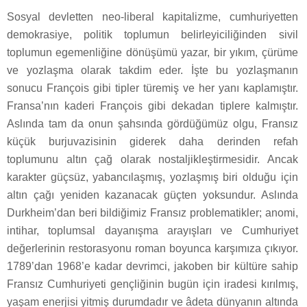
Sosyal devletten neo-liberal kapitalizme, cumhuriyetten
demokrasiye, politik toplumun belirleyiciliğinden sivil
toplumun egemenliğine dönüşümü yazar, bir yıkım, çürüme
ve yozlaşma olarak takdim eder. İşte bu yozlaşmanın
sonucu François gibi tipler türemiş ve her yanı kaplamıştır.
Fransa’nın kaderi François gibi dekadan tiplere kalmıştır.
Aslında tam da onun şahsında gördüğümüz olgu, Fransız
küçük burjuvazisinin giderek daha derinden refah
toplumunu altın çağ olarak nostaljikleştirmesidir. Ancak
karakter güçsüz, yabancılaşmış, yozlaşmış biri olduğu için
altın çağı yeniden kazanacak güçten yoksundur. Aslında
Durkheim’dan beri bildiğimiz Fransız problematikler; anomi,
intihar, toplumsal dayanışma arayışları ve Cumhuriyet
değerlerinin restorasyonu roman boyunca karşımıza çıkıyor.
1789’dan 1968’e kadar devrimci, jakoben bir kültüre sahip
Fransız Cumhuriyeti gençliğinin bugün için iradesi kırılmış,
yaşam enerjisi yitmiş durumdadır ve âdeta dünyanın altında