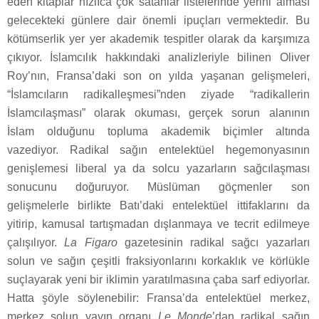
eden kitaplar hızlıca çok satanlar listelerinde yerini alması
gelecekteki günlere dair önemli ipuçları vermektedir. Bu
kötümserlik yer yer akademik tespitler olarak da karşımıza
çıkıyor. İslamcılık hakkındaki analizleriyle bilinen Oliver
Roy’nın, Fransa’daki son on yılda yaşanan gelişmeleri,
“İslamcıların radikalleşmesi”nden ziyade “radikallerin
İslamcılaşması” olarak okuması, gerçek sorun alanının
İslam olduğunu topluma akademik biçimler altında
vazediyor. Radikal sağın entelektüel hegemonyasının
genişlemesi liberal ya da solcu yazarların sağcılaşması
sonucunu doğuruyor. Müslüman göçmenler son
gelişmelerle birlikte Batı’daki entelektüel ittifaklarını da
yitirip, kamusal tartışmadan dışlanmaya ve tecrit edilmeye
çalışılıyor.
La Figaro
gazetesinin radikal sağcı yazarları
solun ve sağın çeşitli fraksiyonlarını korkaklık ve körlükle
suçlayarak yeni bir iklimin yaratılmasına çaba sarf ediyorlar.
Hatta şöyle söylenebilir: Fransa’da entelektüel merkez,
merkez solun yayın organı
Le Monde
’dan radikal sağın