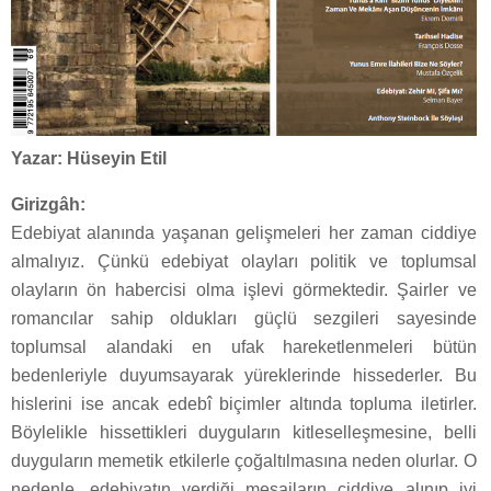
Yazar: Hüseyin Etil
Girizgâh:
Edebiyat alanında yaşanan gelişmeleri her zaman ciddiye
almalıyız. Çünkü edebiyat olayları politik ve toplumsal
olayların ön habercisi olma işlevi görmektedir. Şairler ve
romancılar sahip oldukları güçlü sezgileri sayesinde
toplumsal alandaki en ufak hareketlenmeleri bütün
bedenleriyle duyumsayarak yüreklerinde hissederler. Bu
hislerini ise ancak edebî biçimler altında topluma iletirler.
Böylelikle hissettikleri duyguların kitleselleşmesine, belli
duyguların memetik etkilerle çoğaltılmasına neden olurlar. O
nedenle, edebiyatın verdiği mesajların ciddiye alınıp iyi