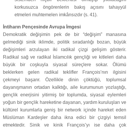
korkusuzca öngörenlerin bakış açısını tahayyül
etmeleri muhtemelen imkânsızdır (s. 41).
İntiharın Pençesinde Avrupa İmgesi
Demokratik değişimin pek de bir “değişim” manasına
gelmediği sinik iklimde, politik sıradanlığı bozan, büyük
değişimleri arzulayan iki radikal çizgi gelişim gösterir.
Radikal sağ ve radikal İslamcılık gençliği ve kitleleri daha
büyük bir coşkuyla siyasal süreçlere sokar. Ölümü
beklerken gelen radikal teklifler François’nın ilgisini
çekmeyi başarır. Özellikle dinin çöktüğü, toplumsal
dayanışmanın ortadan kalktığı, aile kurumunun yozlaştığı,
gençlik enerjisini yitirmiş bir toplumda, siyasal eylemleri
yoğun bir gençlik hareketine dayanan, yardım kuruluşları ve
kültürel kurumlarla geniş bir network içinde hareket eden
Müslüman Kardeşler daha ikna edici bir çizgiyi temsil
etmektedir. Sinik ve kinik François’yı ise daha çok