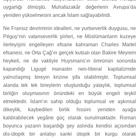
uygarlığı ölmüştü. Muhafazakâr değerlerin Avrupa’da
yeniden yükselmesini ancak İslam sağlayabilirdi.
Ne Fransız devriminin idealleri, ne yurtseverlik duygusu, ne
Péguy’nin vatanseverlik şiirleri, ne Müslümanların kuzeye
ilerleyişini engelleyen efsane kahraman Charles Martel
efsanesi, ne Orta Çağ’ın gerçek kutsalı olan Bakire Meyrem
heykeli, ne de vaktiyle Huysmans’ın ömrünün sonunda
kapandığı Ligugé manastırı neo-liberal kapitalizmde
yalnızlaşmış bireyin krizine şifa olabilmiştir. Toplumsal
alanda tek tek bireylerin oluşturduğu yataylık, toplumsal
birliğin oluşmasının önündeki en büyük engeli teşkil
etmektedir. İslam’ın sahip olduğu toplumsal ve aşkınsal
dikeylik, kaybedilen birlik hissini yeniden ayağa
kaldırabilecek yegâne güç olarak sunulmaktadır. Roman
boyunca yazarın başardığı şey aslında kendisi açısından
dis-ütopik bir anlatıyı sanki ütopik bir kurgu olarak