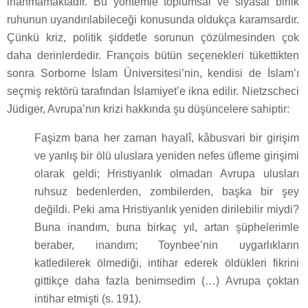
inanmamaktadır. Bu yöntemle toplumsal ve siyasal birlik
ruhunun uyandırılabileceği konusunda oldukça karamsardır.
Çünkü kriz, politik şiddetle sorunun çözülmesinden çok
daha derinlerdedir. François bütün seçenekleri tükettikten
sonra Sorborne İslam Üniversitesi’nin, kendisi de İslam’ı
seçmiş rektörü tarafından İslamiyet’e ikna edilir. Nietzscheci
Jüdiger, Avrupa’nın krizi hakkında şu düşüncelere sahiptir:
Faşizm bana her zaman hayalî, kâbusvari bir girişim
ve yanlış bir ölü uluslara yeniden nefes üfleme girişimi
olarak geldi; Hristiyanlık olmadan Avrupa ulusları
ruhsuz bedenlerden, zombilerden, başka bir şey
değildi. Peki ama Hristiyanlık yeniden dirilebilir miydi?
Buna inandım, buna birkaç yıl, artan şüphelerimle
beraber, inandım; Toynbee’nin uygarlıkların
katledilerek ölmediği, intihar ederek öldükleri fikrini
gittikçe daha fazla benimsedim (…) Avrupa çoktan
intihar etmişti (s. 191).