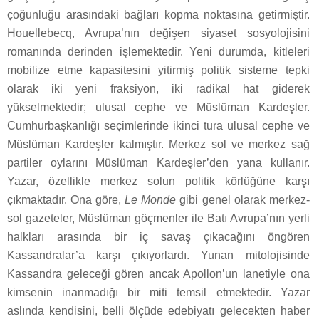
çoğunluğu arasındaki bağları kopma noktasına getirmiştir.
Houellebecq, Avrupa’nın değişen siyaset sosyolojisini
romanında derinden işlemektedir. Yeni durumda, kitleleri
mobilize etme kapasitesini yitirmiş politik sisteme tepki
olarak iki yeni fraksiyon, iki radikal hat giderek
yükselmektedir; ulusal cephe ve Müslüman Kardeşler.
Cumhurbaşkanlığı seçimlerinde ikinci tura ulusal cephe ve
Müslüman Kardeşler kalmıştır. Merkez sol ve merkez sağ
partiler oylarını Müslüman Kardeşler’den yana kullanır.
Yazar, özellikle merkez solun politik körlüğüne karşı
çıkmaktadır. Ona göre,
Le Monde
gibi genel olarak merkez-
sol gazeteler, Müslüman göçmenler ile Batı Avrupa’nın yerli
halkları arasında bir iç savaş çıkacağını öngören
Kassandralar’a karşı çıkıyorlardı. Yunan mitolojisinde
Kassandra geleceği gören ancak Apollon’un lanetiyle ona
kimsenin inanmadığı bir miti temsil etmektedir. Yazar
aslında kendisini, belli ölçüde edebiyatı gelecekten haber