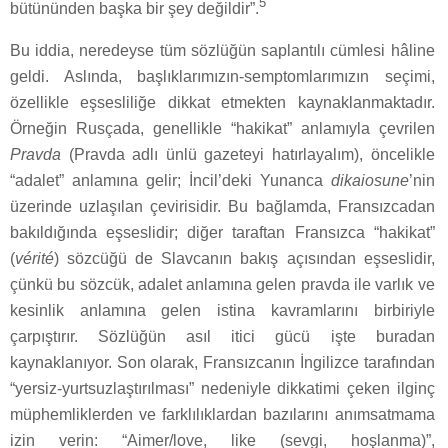
5
bütününden başka bir şey değildir”.
Bu iddia, neredeyse tüm sözlüğün saplantılı cümlesi hâline
geldi. Aslında, başlıklarımızın-semptomlarımızın seçimi,
özellikle eşsesliliğe dikkat etmekten kaynaklanmaktadır.
Örneğin Rusçada, genellikle “hakikat” anlamıyla çevrilen
Pravda
(Pravda adlı ünlü gazeteyi hatırlayalım), öncelikle
“adalet” anlamına gelir; İncil’deki Yunanca
dikaiosune
’nin
üzerinde uzlaşılan çevirisidir. Bu bağlamda, Fransızcadan
bakıldığında eşseslidir; diğer taraftan Fransızca “hakikat”
(
vérité
) sözcüğü de Slavcanın bakış açısından eşseslidir,
çünkü bu sözcük, adalet anlamına gelen pravda ile varlık ve
kesinlik anlamına gelen istina kavramlarını birbiriyle
çarpıştırır. Sözlüğün asıl itici gücü işte buradan
kaynaklanıyor. Son olarak, Fransızcanın İngilizce tarafından
“yersiz-yurtsuzlaştırılması” nedeniyle dikkatimi çeken ilginç
müphemliklerden ve farklılıklardan bazılarını anımsatmama
izin verin: “Aimer/love, like (sevgi, hoşlanma)”,