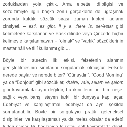
zorluklardan yola çıktık. Ama elbette, dilbilgisi ve
sözdizimiyle ilgili başka zorlu gerçeklerle de uğraşmak
zorunda kaldık: sözcük sırası, zaman kipleri, adların
cinsiyeti, –
esti, es gibt, il y a, there is, ser/estar
gibi
kelimelerle karşılanan ve Bask dilinde veya Çincede hiçbir
kelimeyle karşılanmayan – “olmak” ve “varlık” sözcüklerinin
mastar hâli ve fiilî kullanımı gibi…
Böyle bir sürecin ilk etkisi, felsefenin alanının
genişletilmesinin sınırlarını sorgulamak olmuştur. Felsefe
nerede başlar ve nerede biter? “Günaydın”, “Good Morning”
ya da “Bonjour” gibi sözcükler, k
haire, vale, selam
ve
şalom
gibi kavramlarla aynı değildir, bu ikincilerin her biri, neşe,
sağlık veya barış isteyen farklı bir dünyaya kapı açar.
Edebiyat ve karşılaştırmalı edebiyat da aynı şekilde
sorgulanabilir. Böyle bir sorgulayıcı pratik, geleneksel
disiplinleri ve karşılaştırmalı ya da melez olsalar da edebî
türleri sarsar. Bu bağlamda felsefeyi salt kavramlarla değil,