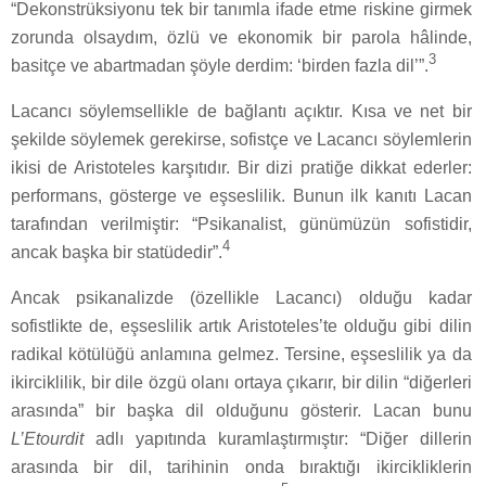
“Dekonstrüksiyonu tek bir tanımla ifade etme riskine girmek
zorunda olsaydım, özlü ve ekonomik bir parola hâlinde,
3
basitçe ve abartmadan şöyle derdim: ‘birden fazla dil’”.
Lacancı söylemsellikle de bağlantı açıktır. Kısa ve net bir
şekilde söylemek gerekirse, sofistçe ve Lacancı söylemlerin
ikisi de Aristoteles karşıtıdır. Bir dizi pratiğe dikkat ederler:
performans, gösterge ve eşseslilik. Bunun ilk kanıtı Lacan
tarafından verilmiştir: “Psikanalist, günümüzün sofistidir,
4
ancak başka bir statüdedir”.
Ancak psikanalizde (özellikle Lacancı) olduğu kadar
sofistlikte de, eşseslilik artık Aristoteles’te olduğu gibi dilin
radikal kötülüğü anlamına gelmez. Tersine, eşseslilik ya da
ikirciklilik, bir dile özgü olanı ortaya çıkarır, bir dilin “diğerleri
arasında” bir başka dil olduğunu gösterir. Lacan bunu
L’Etourdit
adlı yapıtında kuramlaştırmıştır: “Diğer dillerin
arasında bir dil, tarihinin onda bıraktığı ikircikliklerin