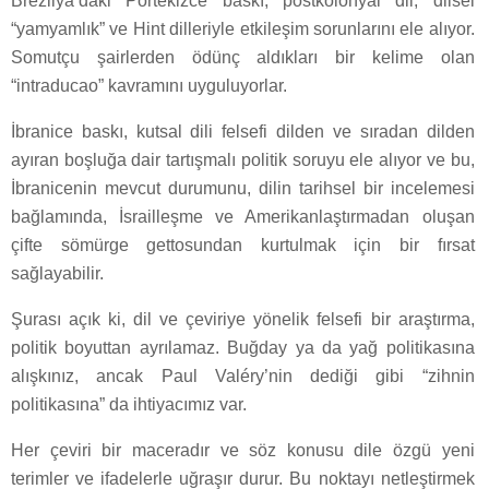
Brezilya’daki Portekizce baskı, postkolonyal dil, dilsel
“yamyamlık” ve Hint dilleriyle etkileşim sorunlarını ele alıyor.
Somutçu şairlerden ödünç aldıkları bir kelime olan
“intraducao” kavramını uyguluyorlar.
İbranice baskı, kutsal dili felsefi dilden ve sıradan dilden
ayıran boşluğa dair tartışmalı politik soruyu ele alıyor ve bu,
İbranicenin mevcut durumunu, dilin tarihsel bir incelemesi
bağlamında, İsrailleşme ve Amerikanlaştırmadan oluşan
çifte sömürge gettosundan kurtulmak için bir fırsat
sağlayabilir.
Şurası açık ki, dil ve çeviriye yönelik felsefi bir araştırma,
politik boyuttan ayrılamaz. Buğday ya da yağ politikasına
alışkınız, ancak Paul Valéry’nin dediği gibi “zihnin
politikasına” da ihtiyacımız var.
Her çeviri bir maceradır ve söz konusu dile özgü yeni
terimler ve ifadelerle uğraşır durur. Bu noktayı netleştirmek