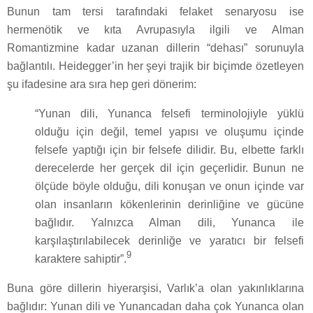
Bunun tam tersi tarafındaki felaket senaryosu ise
hermenötik ve kıta Avrupasıyla ilgili ve Alman
Romantizmine kadar uzanan dillerin “dehası” sorunuyla
bağlantılı. Heidegger’in her şeyi trajik bir biçimde özetleyen
şu ifadesine ara sıra hep geri dönerim:
“Yunan dili, Yunanca felsefi terminolojiyle yüklü
olduğu için değil, temel yapısı ve oluşumu içinde
felsefe yaptığı için bir felsefe dilidir. Bu, elbette farklı
derecelerde her gerçek dil için geçerlidir. Bunun ne
ölçüde böyle olduğu, dili konuşan ve onun içinde var
olan insanların kökenlerinin derinliğine ve gücüne
bağlıdır. Yalnızca Alman dili, Yunanca ile
karşılaştırılabilecek derinliğe ve yaratıcı bir felsefi
9
karaktere sahiptir”.
Buna göre dillerin hiyerarşisi, Varlık’a olan yakınlıklarına
bağlıdır: Yunan dili ve Yunancadan daha çok Yunanca olan