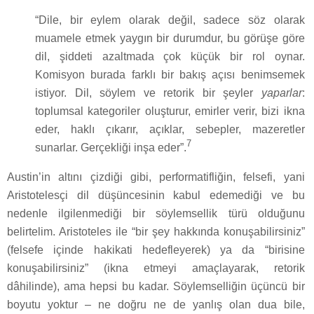
“Dile, bir eylem olarak değil, sadece söz olarak
muamele etmek yaygın bir durumdur, bu görüşe göre
dil, şiddeti azaltmada çok küçük bir rol oynar.
Komisyon burada farklı bir bakış açısı benimsemek
istiyor. Dil, söylem ve retorik bir şeyler
yaparlar
:
toplumsal kategoriler oluşturur, emirler verir, bizi ikna
eder, haklı çıkarır, açıklar, sebepler, mazeretler
7
sunarlar. Gerçekliği inşa eder”.
Austin’in altını çizdiği gibi, performatifliğin, felsefi, yani
Aristotelesçi dil düşüncesinin kabul edemediği ve bu
nedenle ilgilenmediği bir söylemsellik türü olduğunu
belirtelim. Aristoteles ile “bir şey hakkında konuşabilirsiniz”
(felsefe içinde hakikati hedefleyerek) ya da “birisine
konuşabilirsiniz” (ikna etmeyi amaçlayarak, retorik
dâhilinde), ama hepsi bu kadar. Söylemselliğin üçüncü bir
boyutu yoktur – ne doğru ne de yanlış olan dua bile,