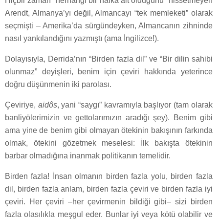
Hiçbir zaman “herhangi bir halka ait olduğunu” hissetmeyen
Arendt, Almanya’yı değil, Almancayı “tek memleketi” olarak
seçmişti – Amerika’da sürgündeyken, Almancanın zihninde
nasıl yankılandığını yazmıştı (ama İngilizce!).
Dolayısıyla, Derrida’nın “Birden fazla dil” ve “Bir dilin sahibi
olunmaz” deyişleri, benim için çeviri hakkında yeterince
doğru düşünmenin iki parolası.
Çeviriye,
aidôs
, yani “saygı” kavramıyla başlıyor (tam olarak
banliyölerimizin ve gettolarımızın aradığı şey). Benim gibi
ama yine de benim gibi olmayan ötekinin bakışının farkında
olmak, ötekini gözetmek meselesi: İlk bakışta ötekinin
barbar olmadığına inanmak politikanın temelidir.
Birden fazla! İnsan olmanın birden fazla yolu, birden fazla
dil, birden fazla anlam, birden fazla çeviri ve birden fazla iyi
çeviri. Her çeviri –her çevirmenin bildiği gibi– sizi birden
fazla olasılıkla meşgul eder. Bunlar iyi veya kötü olabilir ve