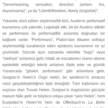
“Sens/meaning, sensation, direction (anlam, his,
duyumsama)”, ya da “Liberté/freedom, liberty (özgürlük)”.
Yukarıda sözü edilen söylemsellik türü, Austin›in performatif
kavramına çok yakındır. Logolojik etki, bir tür Austinci etkidir
ve performans ile performatiflik arasında doğrudan bir
bağlantı vardır. “Performans”, Platon’dan itibaren sofistçe
söylemselliği karakterize eden epideixis kavramının en iyi
çevirisidir. Sözcük aynı zamanda retorikte “övgü” veya
“methiye” anlamına gelir; hitabi ve müzakereci olanın aksine
epideiktik retoriğin teknik anlamını ifade eder ve günlük
Yunancada “gösteri, performans” gibi anlamlara gelir.
Gorgias’ın
Helen’e Övgü
metni, bir
epideixis
’in amacını
nasıl gerçekleştirdiğinin tipik örneğidir. Tüm kadınların en
suçlusu olan Truvalı Helen, Gorgias’ın övgüsünün gücüyle
masum hâle gelir ve böylece ortaya çıkan “yeni Helen”, hem
Euripides’in
Helen
’ini hem de Offenbach’ın
La Belle