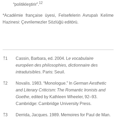
12
“politikleştirir”.
*Académie française üyesi, Felsefelerin Avrupalı Kelime
Hazinesi: Çevrilemezler Sözlüğü editörü.
￪
1
Cassin, Barbara, ed. 2004. L
e vocabulaire
européen des philosophies, dictionnaire des
intraduisibles
. Paris: Seuil.
￪
2
Novalis. 1983. “Monologue.” In
German Aesthetic
and Literary Criticism: The Romantic Ironists and
Goethe
, edited by Kathleen Wheeler, 92–93.
Cambridge: Cambridge University Press.
￪
3
Derrida, Jacques. 1989. Memoires for Paul de Man.