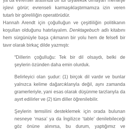
ya da evrensel arasında bir tür diyalektik olmayan menteşe
işlevi görür; evrenseli karmaşıklaştırmamıza izin veren
tutarlı bir göreliliğin operatörüdür.
Hannah Arendt için çoğulluğun ve çeşitliliğin politikanın
koşulları olduğunu hatırlayalım.
Denktagebuch
adlı kitabını
hem sürgünüyle başa çıkmanın bir yolu hem de felsefi bir
tavır olarak birkaç dilde yazmıştı:
“Dillerin çoğulluğu: Tek bir dil olsaydı, belki de
şeylerin özünden daha emin olurduk.
Belirleyici olan şudur: (1) birçok dil vardır ve bunlar
yalnızca kelime dağarcıklarıyla değil, aynı zamanda
gramerleriyle, yani esas olarak düşünme tarzlarıyla da
ayırt edilirler ve (2) tüm diller öğrenilebilir.
Şeylerin temsilini desteklemek için orada bulunan
nesneye ‘masa’ ya da İngilizce ‘table’ denilebileceği
göz önüne alınırsa, bu durum, yaptığımız ve