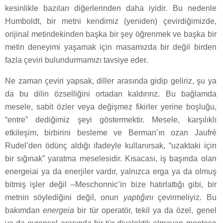
kesinlikle bazıları diğerlerinden daha iyidir. Bu nedenle
Humboldt, bir metni kendimiz (yeniden) çevirdiğimizde,
orijinal metindekinden başka bir şey öğrenmek ve başka bir
metin deneyimi yaşamak için masamızda bir değil birden
fazla çeviri bulundurmamızı tavsiye eder.
Ne zaman çeviri yapsak, diller arasında gidip geliriz, şu ya
da bu dilin özselliğini ortadan kaldırırız. Bu bağlamda
mesele, sabit özler veya değişmez fikirler yerine boşluğu,
“entre” dediğimiz şeyi göstermektir. Mesele, karşılıklı
etkileşim, birbirini besleme ve Berman’ın ozan Jaufré
Rudel’den ödünç aldığı ifadeyle kullanırsak, “uzaktaki için
bir sığınak” yaratma meselesidir. Kısacası, iş başında olan
energeiai ya da enerjiler vardır, yalnızca erga ya da olmuş
bitmiş işler değil –Meschonnic’in bize hatırlattığı gibi, bir
metnin söylediğini değil, onun
yaptığını
çevirmeliyiz. Bu
bakımdan
energeia
bir tür operatör, tekil ya da özel, genel