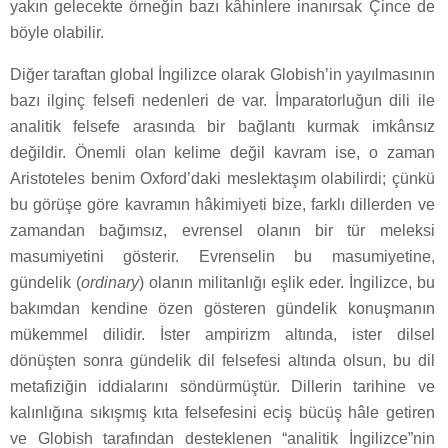
yakın gelecekte örneğin bazı kâhinlere inanırsak Çince de
böyle olabilir.
Diğer taraftan global İngilizce olarak Globish’in yayılmasının
bazı ilginç felsefi nedenleri de var. İmparatorluğun dili ile
analitik felsefe arasında bir bağlantı kurmak imkânsız
değildir. Önemli olan kelime değil kavram ise, o zaman
Aristoteles benim Oxford’daki meslektaşım olabilirdi; çünkü
bu görüşe göre kavramın hâkimiyeti bize, farklı dillerden ve
zamandan bağımsız, evrensel olanın bir tür meleksi
masumiyetini gösterir. Evrenselin bu masumiyetine,
gündelik (
ordinary
) olanın militanlığı eşlik eder. İngilizce, bu
bakımdan kendine özen gösteren gündelik konuşmanın
mükemmel dilidir. İster ampirizm altında, ister dilsel
dönüşten sonra gündelik dil felsefesi altında olsun, bu dil
metafiziğin iddialarını söndürmüştür. Dillerin tarihine ve
kalınlığına sıkışmış kıta felsefesini eciş bücüş hâle getiren
ve Globish tarafından desteklenen “analitik İngilizce”nin