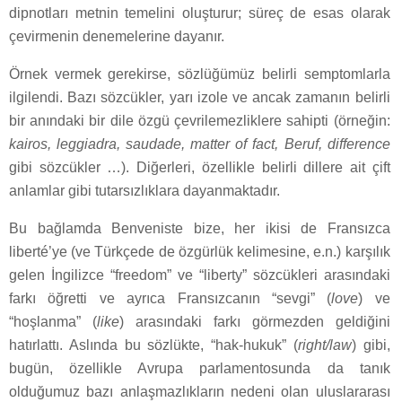
dipnotları metnin temelini oluşturur; süreç de esas olarak
çevirmenin denemelerine dayanır.
Örnek vermek gerekirse, sözlüğümüz belirli semptomlarla
ilgilendi. Bazı sözcükler, yarı izole ve ancak zamanın belirli
bir anındaki bir dile özgü çevrilemezliklere sahipti (örneğin:
kairos, leggiadra, saudade, matter of fact, Beruf, difference
gibi sözcükler …). Diğerleri, özellikle belirli dillere ait çift
anlamlar gibi tutarsızlıklara dayanmaktadır.
Bu bağlamda Benveniste bize, her ikisi de Fransızca
liberté’ye (ve Türkçede de özgürlük kelimesine, e.n.) karşılık
gelen İngilizce “freedom” ve “liberty” sözcükleri arasındaki
farkı öğretti ve ayrıca Fransızcanın “sevgi” (
love
) ve
“hoşlanma” (
like
) arasındaki farkı görmezden geldiğini
hatırlattı. Aslında bu sözlükte, “hak-hukuk” (
right/law
) gibi,
bugün, özellikle Avrupa parlamentosunda da tanık
olduğumuz bazı anlaşmazlıkların nedeni olan uluslararası