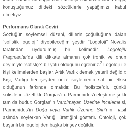
konuştuğumuz dildeki sözcüklerle yaptığımızı kabul
etmeliyiz.
Performans Olarak Çeviri
Sözlüğün söylemsel düzeni, dillerin çoğulluğuna dalan
“sofistik logoloji” diyebileceğim şeydir. “Logoloji” Novalis
tarafından uydurulmuş bir kelimedir.
Logolojik
Fragmanlar
’da dili dikkate almanın çok ironik ve onun
2
deyimiyle “sofistçe” bir yolu olduğunu öğreniriz.
Logoloji ile
kişi kelimelerden başlar. Artık Varlık demek yeterli değildir:
Kişi, Varlığı her şeyden önce söylemenin saf bir etkisi
olduğunun farkında olmalıdır. Bu “sofistçe”dir, çünkü
sofistlerin -özellikle Gorgias’ın- Parmenides’i eleştirme şekli
tam da budur: Gorgias’ın
Varolmayan Üzerine İnceleme
’si,
Parmenides’in
Doğa veya Varlık Üzerine Şiiri
’nin, nasıl
aslında söylerken Varlığı ürettiğini gösterir. Ontoloji, çok
başarılı bir logolojiden başka bir şey değildir.