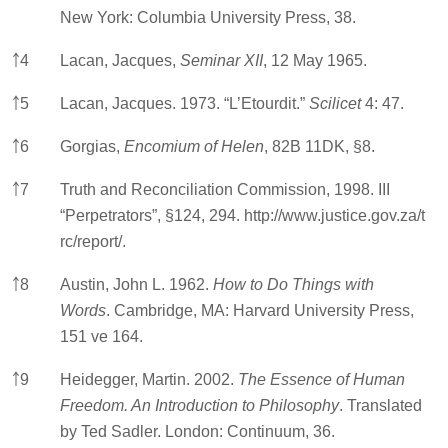
New York: Columbia University Press, 38.
￪
4
Lacan, Jacques,
Seminar XII
, 12 May 1965.
￪
5
Lacan, Jacques. 1973. “L’Etourdit.”
Scilicet
4: 47.
￪
6
Gorgias,
Encomium of Helen
, 82B 11DK, §8.
￪
7
Truth and Reconciliation Commission, 1998. III
“Perpetrators”, §124, 294.
http://www.justice.gov.za/t
rc/report/.
￪
8
Austin, John L. 1962.
How to Do Things with
Words
. Cambridge, MA: Harvard University Press,
151 ve 164.
￪
9
Heidegger, Martin. 2002.
The Essence of Human
Freedom. An Introduction to Philosophy
. Translated
by Ted Sadler. London: Continuum, 36.