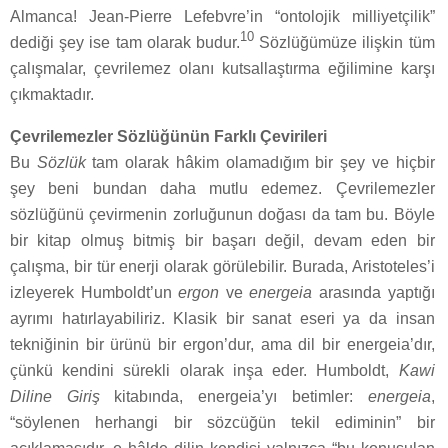
Almanca! Jean-Pierre Lefebvre’in “ontolojik milliyetçilik”
10
dediği şey ise tam olarak budur.
Sözlüğümüze ilişkin tüm
çalışmalar, çevrilemez olanı kutsallaştırma eğilimine karşı
çıkmaktadır.
Çevrilemezler Sözlüğünün Farklı Çevirileri
Bu
Sözlük
tam olarak hâkim olamadığım bir şey ve hiçbir
şey beni bundan daha mutlu edemez. Çevrilemezler
sözlüğünü çevirmenin zorluğunun doğası da tam bu. Böyle
bir kitap olmuş bitmiş bir başarı değil, devam eden bir
çalışma, bir tür enerji olarak görülebilir. Burada, Aristoteles’i
izleyerek Humboldt’un
ergon
ve
energeia
arasında yaptığı
ayrımı hatırlayabiliriz. Klasik bir sanat eseri ya da insan
tekniğinin bir ürünü bir ergon’dur, ama dil bir energeia’dır,
çünkü kendini sürekli olarak inşa eder. Humboldt,
Kawi
Diline Giriş
kitabında, energeia’yı betimler:
energeia
,
“söylenen herhangi bir sözcüğün tekil ediminin” bir