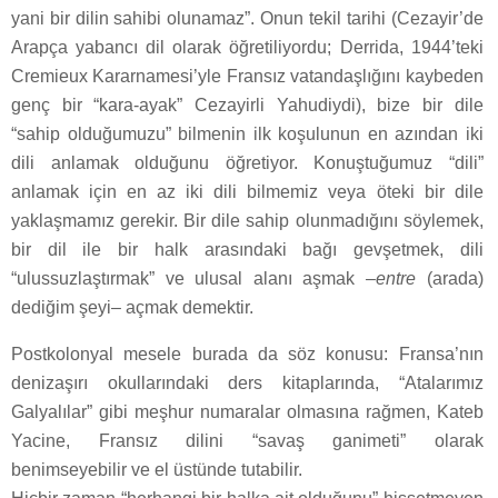
yani bir dilin sahibi olunamaz”. Onun tekil tarihi (Cezayir’de
Arapça yabancı dil olarak öğretiliyordu; Derrida, 1944’teki
Cremieux Kararnamesi’yle Fransız vatandaşlığını kaybeden
genç bir “kara-ayak” Cezayirli Yahudiydi), bize bir dile
“sahip olduğumuzu” bilmenin ilk koşulunun en azından iki
dili anlamak olduğunu öğretiyor. Konuştuğumuz “dili”
anlamak için en az iki dili bilmemiz veya öteki bir dile
yaklaşmamız gerekir. Bir dile sahip olunmadığını söylemek,
bir dil ile bir halk arasındaki bağı gevşetmek, dili
“ulussuzlaştırmak” ve ulusal alanı aşmak
–entre
(arada)
dediğim şeyi– açmak demektir.
Postkolonyal mesele burada da söz konusu: Fransa’nın
denizaşırı okullarındaki ders kitaplarında, “Atalarımız
Galyalılar” gibi meşhur numaralar olmasına rağmen, Kateb
Yacine, Fransız dilini “savaş ganimeti” olarak
benimseyebilir ve el üstünde tutabilir.