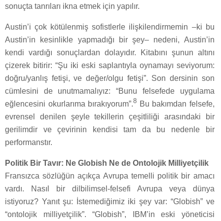
sonuçta tanrıları ikna etmek için yapılır.
Austin’i çok kötülenmiş sofistlerle ilişkilendirmemin –ki bu
Austin’in kesinlikle yapmadığı bir şey– nedeni, Austin’in
kendi vardığı sonuçlardan dolayıdır. Kitabını şunun altını
çizerek bitirir: “Şu iki eski saplantıyla oynamayı seviyorum:
doğru/yanlış fetişi, ve değer/olgu fetişi”. Son dersinin son
cümlesini de unutmamalıyız: “Bunu felsefede uygulama
8
eğlencesini okurlarıma bırakıyorum”.
Bu bakımdan felsefe,
evrensel denilen şeyle tekillerin çeşitliliği arasındaki bir
gerilimdir ve çevirinin kendisi tam da bu nedenle bir
performanstır.
Politik Bir Tavır: Ne Globish Ne de Ontolojik Milliyetçilik
Fransızca sözlüğün açıkça Avrupa temelli politik bir amacı
vardı. Nasıl bir dilbilimsel-felsefi Avrupa veya dünya
istiyoruz? Yanıt şu: İstemediğimiz iki şey var: “Globish” ve
“ontolojik milliyetçilik”. “Globish”, IBM’in eski yöneticisi