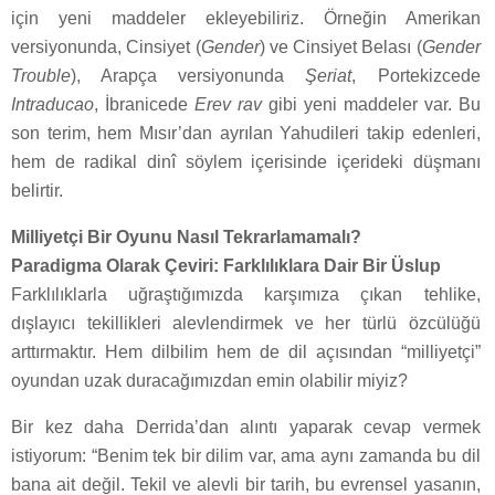
için yeni maddeler ekleyebiliriz. Örneğin Amerikan
versiyonunda, Cinsiyet (
Gender
) ve Cinsiyet Belası (
Gender
Trouble
), Arapça versiyonunda
Şeriat
, Portekizcede
Intraducao
, İbranicede
Erev
rav
gibi yeni maddeler var. Bu
son terim, hem Mısır’dan ayrılan Yahudileri takip edenleri,
hem de radikal dinî söylem içerisinde içerideki düşmanı
belirtir.
Milliyetçi Bir Oyunu Nasıl Tekrarlamamalı?
Paradigma Olarak Çeviri: Farklılıklara Dair Bir Üslup
Farklılıklarla uğraştığımızda karşımıza çıkan tehlike,
dışlayıcı tekillikleri alevlendirmek ve her türlü özcülüğü
arttırmaktır. Hem dilbilim hem de dil açısından “milliyetçi”
oyundan uzak duracağımızdan emin olabilir miyiz?
Bir kez daha Derrida’dan alıntı yaparak cevap vermek
istiyorum: “Benim tek bir dilim var, ama aynı zamanda bu dil
bana ait değil. Tekil ve alevli bir tarih, bu evrensel yasanın,