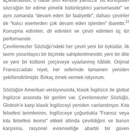
açıklamasıdır, o hâlde dilin kendisi yalnızca “bu konuşulan
sözcüğün bir edime yönelik bütünleştirici yansımasıdır” ve
aynı zamanda “devam eden bir faaliyettir”, dahası çeviriler
11
de “kalıcı eserlerden çok devam eden işlerden” ibarettir.
Konuşma edimleri, dil edimleri ve çeviri edimleri üç tür
performanstır.
Çevrilemezler Sözlüğü’ndeki her çeviri yeni bir öyküdür, ilk
tavrın yorumlayıcı bir biçimde sahiplenilmesidir, yeni bir dile
ve yeni bir kültürel çerçeveye uyarlanmış hâlidir. Orijinal
Fransızcadaki niyet, her seferinde tamamen yeniden
şekillendirilmiştir. Birkaç örnek vermek istiyorum.
Sözlüğün Amerikan versiyonunda, klasik İngilizce ile global
İngilizce arasında bir gerilim var.
Çevrilemezler Sözlüğü
,
Globish’e karşı klasik İngilizceyi yeniden canlandırıyor. Kıta
felsefesi terimlerinin, İngilizceye çoğunlukla “Fransız veya
kıta felsefesi teorisi” etiketi altında çevrildiğini ve bunun
karşısına, rasyonel evrenselliğe abartılı bir güven