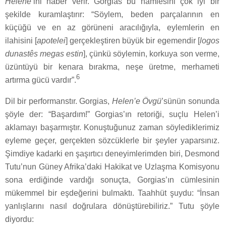
Hélène’
ini haber verir. Gorgias bu hamlesini çok iyi bir
şekilde kuramlaştırır: “Söylem, beden parçalarının en
küçüğü ve en az görüneni aracılığıyla, eylemlerin en
ilahisini [
apotelei
] gerçekleştiren büyük bir egemendir [
logos
dunastês megas estin
], çünkü söylemin, korkuya son verme,
üzüntüyü bir kenara bırakma, neşe üretme, merhameti
6
artırma gücü vardır”.
Dil bir performanstır. Gorgias,
Helen’e Övgü
’sünün sonunda
şöyle der: “Başardım!” Gorgias’ın retoriği, suçlu Helen’i
aklamayı başarmıştır. Konuştuğunuz zaman söylediklerimiz
eyleme geçer, gerçekten sözcüklerle bir şeyler yaparsınız.
Şimdiye kadarki en şaşırtıcı deneyimlerimden biri, Desmond
Tutu’nun Güney Afrika’daki Hakikat ve Uzlaşma Komisyonu
sona erdiğinde vardığı sonuçta, Gorgias’ın cümlesinin
mükemmel bir eşdeğerini bulmaktı. Taahhüt şuydu: “İnsan
yanlışlarını nasıl doğrulara dönüştürebiliriz.” Tutu şöyle
diyordu: