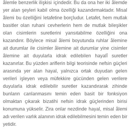
âlemle benzerlik ilişkisi içindedir. Bu da ona her iki âlemde
yer alan şeyleri kabil olma özelliği kazandırmaktadır. Misal
âlemi bu özelliğini letafetine borçludur. Letafet, hem mutlak
basitler olan ruhani cevherlerin hem de mutlak bileşikler
olan cisimlerin suretlerini yansıtabilme özelliğini ona
kazandırır. Böylece misal âlemi boyutunda ruhlar âlemine
ait durumlar ile cisimler âlemine ait durumlar yine cisimler
âlemine ait duyularla idrak edilebilen hayalî suretler
kazanırlar. Bu yüzden ariflerin bilgi teorisinde nefsin güçleri
arasında yer alan hayal, yalnızca ortak duyudan gelen
verileri işleyen veya müfekkire gücünden gelen verilere
duyularla idrak edilebilir suretler kazandırarak zihinde
bunların canlanmasını temin eden basit bir fonksiyon
olmaktan çıkarak bizatihi nefsin idrak güçlerinden birisi
konumuna yükselir. Zira onlar nezdinde hayal, misal âlemi
adı verilen varlık alanının idrak edilebilmesini temin eden bir
yetidir.