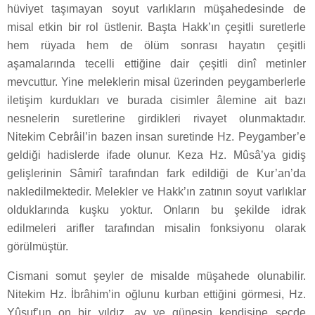
hüviyet taşımayan soyut varlıkların müşahedesinde de
misal etkin bir rol üstlenir. Başta Hakk’ın çeşitli suretlerle
hem rüyada hem de ölüm sonrası hayatın çeşitli
aşamalarında tecelli ettiğine dair çeşitli dinî metinler
mevcuttur. Yine meleklerin misal üzerinden peygamberlerle
iletişim kurdukları ve burada cisimler âlemine ait bazı
nesnelerin suretlerine girdikleri rivayet olunmaktadır.
Nitekim Cebrâil’in bazen insan suretinde Hz. Peygamber’e
geldiği hadislerde ifade olunur. Keza Hz. Mûsâ’ya gidiş
gelişlerinin Sâmirî tarafından fark edildiği de Kur’an’da
nakledilmektedir. Melekler ve Hakk’ın zatının soyut varlıklar
olduklarında kuşku yoktur. Onların bu şekilde idrak
edilmeleri arifler tarafından misalin fonksiyonu olarak
görülmüştür.
Cismani somut şeyler de misalde müşahede olunabilir.
Nitekim Hz. İbrâhim’in oğlunu kurban ettiğini görmesi, Hz.
Yûsuf’un on bir yıldız, ay ve güneşin kendisine secde