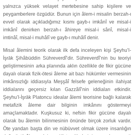
yalnızca yüksek velayet mertebesine sahip kişilere ve
peygamberlere özgüdür. Bunun için âlem-i misalin berzah-ı
evvel olarak açıkladığımız kısmı gayb-ı imkânî ve misal-i
imkânî denirken berzah-ı âhireye misal-i sânî, misal-i
imtinâî, misal-i muhâlî ve gayb-ı muhâlî denir.
Misal âlemini teorik olarak ilk defa inceleyen kişi Şeyhu’l-
İşrāk Şihâbüddin Sühreverdî’dir. Sühreverdî’nin bu teoriyi
geliştirmesinin arka planında aklın özellikle de fikir gücüne
dayalı olarak fizik-ötesi âleme ait bazı hükümler vermesinin
imkânsızlığı iddiasıyla Meşşâî felsefe geleneğinin ilahiyat
iddialarını geçersiz kılan Gazzâlî’nin iddiaları etkindir.
Şeyhu’l-İşrāk Platoncu idealar âlemi teorisine bağlı kalarak
metafizik âleme dair bilginin imkânını göstermeyi
amaçlamaktadır. Kuşkusuz ki, nefsin fikir gücüne dayalı
olarak bu âlemin bilinmesinin önünde birçok zorluk vardır.
Öte yandan başta din ve nübüvvet olmak üzere insanlığın