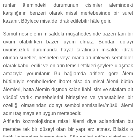
ruhlar âlemindeki durumunun cisimler âlemindeki
karşılığının benzeri olarak misal mertebesinde bir suret
kazanır. Böylece misalde idrak edilebilir hâle gelir.
Somut nesnelerin misaldeki müşahedesinde bazen tam bir
uyum olabilirken bazen uyum olmaz. Bundan dolayı
uyumsuzluk durumunda hayal tarafından misalde idrak
olunan suretler, nesneleri veya manaları imleyen semboller
olarak kabul edilir ve onların temsil ettikleri şeylere ulaşmak
amacıyla yorumlanır. Bu bağlamda ariflere göre âlem
bütünüyle sembollerden ibaret olsa da misal âlemi bütün
âlemleri, hatta âlemin dışında kalan ilahî isim ve sıfatlara ait
vücûbî varlık mertebelerini birleştiren ve yansıtabilen bir
özelliği olmasından dolayı semboller/misaller/müsül âlemi
adını taşımaya en uygun mertebedir.
Ariflerin kozmolojisinde misal âlemi diye adlandırılan bu
mertebe tek bir düzeyi olan bir yapı arz etmez. Bilakis o