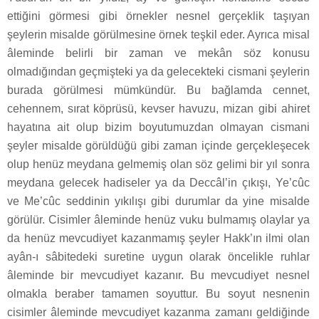
ettiğini görmesi gibi örnekler nesnel gerçeklik taşıyan
şeylerin misalde görülmesine örnek teşkil eder. Ayrıca misal
âleminde belirli bir zaman ve mekân söz konusu
olmadığından geçmişteki ya da gelecekteki cismani şeylerin
burada görülmesi mümkündür. Bu bağlamda cennet,
cehennem, sırat köprüsü, kevser havuzu, mizan gibi ahiret
hayatına ait olup bizim boyutumuzdan olmayan cismani
şeyler misalde görüldüğü gibi zaman içinde gerçekleşecek
olup henüz meydana gelmemiş olan söz gelimi bir yıl sonra
meydana gelecek hadiseler ya da Deccâl’in çıkışı, Ye’cûc
ve Me’cûc seddinin yıkılışı gibi durumlar da yine misalde
görülür. Cisimler âleminde henüz vuku bulmamış olaylar ya
da henüz mevcudiyet kazanmamış şeyler Hakk’ın ilmi olan
ayân-ı sâbitedeki suretine uygun olarak öncelikle ruhlar
âleminde bir mevcudiyet kazanır. Bu mevcudiyet nesnel
olmakla beraber tamamen soyuttur. Bu soyut nesnenin
cisimler âleminde mevcudiyet kazanma zamanı geldiğinde