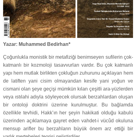
Yazar: Muhammed Bedirhan*
Çoğunlukla monistik bir metafiziği benimseyen sufilerin çok-
katmanlı bir kozmoloji tasavvurları vardır. Bu çok katmanlı
yapı hem mutlak birlikten çokluğun zuhurunu açıklayan hem
de latiften yani cisim olmayandan kesife yani yoğun ve
cismani olan şeye geçişi mümkün kılan çeşitli ara-yüzlerden
veya ıstılahi adıyla söyleyecek olursak berzahlardan oluşan
bir ontoloji doktrini üzerine kurulmuştur. Bu bağlamda
özellikle tevhidi, Hakk’ın her şeyin hakikati olduğu kabulü
üzerinden açıklamaya gayret eden vahdet-i vücûd okuluna
mensup arifler bu berzahların büyük önem arz ettiği bir
varlık mertebeleri teorisi geliştirdiler.