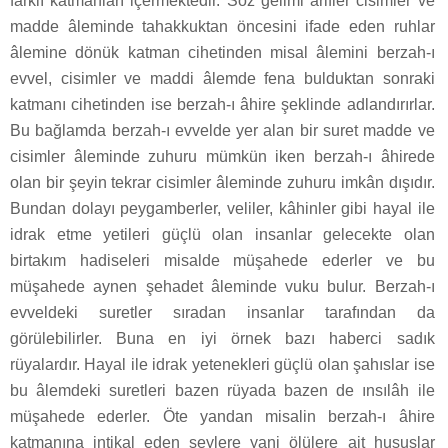
farklı katmanları içermektedir. Söz gelimi arifler cisimler ve
madde âleminde tahakkuktan öncesini ifade eden ruhlar
âlemine dönük katman cihetinden misal âlemini berzah-ı
evvel, cisimler ve maddi âlemde fena bulduktan sonraki
katmanı cihetinden ise berzah-ı âhire şeklinde adlandırırlar.
Bu bağlamda berzah-ı evvelde yer alan bir suret madde ve
cisimler âleminde zuhuru mümkün iken berzah-ı âhirede
olan bir şeyin tekrar cisimler âleminde zuhuru imkân dışıdır.
Bundan dolayı peygamberler, veliler, kâhinler gibi hayal ile
idrak etme yetileri güçlü olan insanlar gelecekte olan
birtakım hadiseleri misalde müşahede ederler ve bu
müşahede aynen şehadet âleminde vuku bulur. Berzah-ı
evveldeki suretler sıradan insanlar tarafından da
görülebilirler. Buna en iyi örnek bazı haberci sadık
rüyalardır. Hayal ile idrak yetenekleri güçlü olan şahıslar ise
bu âlemdeki suretleri bazen rüyada bazen de ınsılâh ile
müşahede ederler. Öte yandan misalin berzah-ı âhire
katmanına intikal eden şeylere yani ölülere ait hususlar