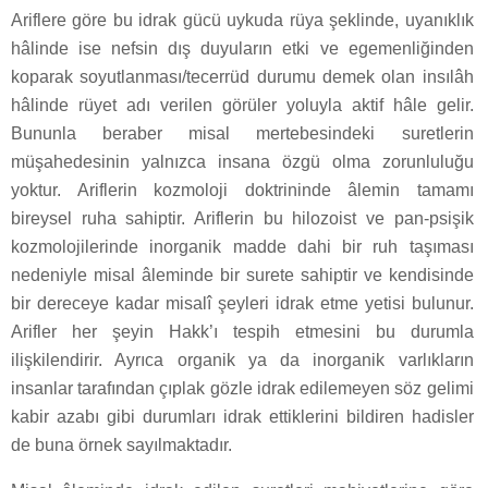
Ariflere göre bu idrak gücü uykuda rüya şeklinde, uyanıklık
hâlinde ise nefsin dış duyuların etki ve egemenliğinden
koparak soyutlanması/tecerrüd durumu demek olan insılâh
hâlinde rüyet adı verilen görüler yoluyla aktif hâle gelir.
Bununla beraber misal mertebesindeki suretlerin
müşahedesinin yalnızca insana özgü olma zorunluluğu
yoktur. Ariflerin kozmoloji doktrininde âlemin tamamı
bireysel ruha sahiptir. Ariflerin bu hilozoist ve pan-psişik
kozmolojilerinde inorganik madde dahi bir ruh taşıması
nedeniyle misal âleminde bir surete sahiptir ve kendisinde
bir dereceye kadar misalî şeyleri idrak etme yetisi bulunur.
Arifler her şeyin Hakk’ı tespih etmesini bu durumla
ilişkilendirir. Ayrıca organik ya da inorganik varlıkların
insanlar tarafından çıplak gözle idrak edilemeyen söz gelimi
kabir azabı gibi durumları idrak ettiklerini bildiren hadisler
de buna örnek sayılmaktadır.