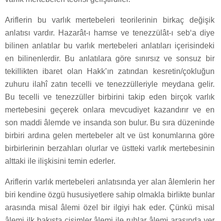
Ariflerin bu varlık mertebeleri teorilerinin birkaç değişik
anlatısı vardır. Hazarât-ı hamse ve tenezzülât-ı seb‘a diye
bilinen anlatılar bu varlık mertebeleri anlatıları içerisindeki
en bilinenlerdir. Bu anlatılara göre sınırsız ve sonsuz bir
tekillikten ibaret olan Hakk’ın zatından kesretin/çokluğun
zuhuru ilahî zatın tecelli ve tenezzülleriyle meydana gelir.
Bu tecelli ve tenezzüller birbirini takip eden birçok varlık
mertebesini geçerek onlara mevcudiyet kazandırır ve en
son maddi âlemde ve insanda son bulur. Bu sıra düzeninde
birbiri ardına gelen mertebeler alt ve üst konumlarına göre
birbirlerinin berzahları olurlar ve üstteki varlık mertebesinin
alttaki ile ilişkisini temin ederler.
Ariflerin varlık mertebeleri anlatısında yer alan âlemlerin her
biri kendine özgü hususiyetlere sahip olmakla birlikte bunlar
arasında misal âlemi özel bir ilgiyi hak eder. Çünkü misal
âlemi ilk bakışta cisimler âlemi ile ruhlar âlemi arasında yer