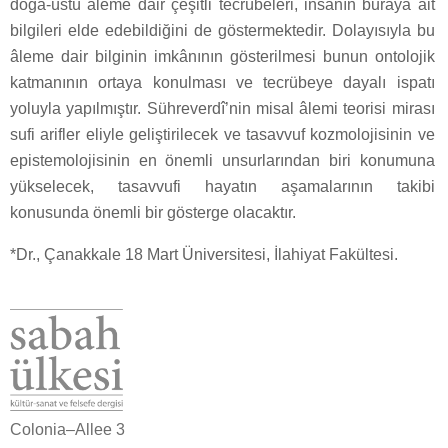
doğa-üstü âleme dair çeşitli tecrübeleri, insanın buraya ait
bilgileri elde edebildiğini de göstermektedir. Dolayısıyla bu
âleme dair bilginin imkânının gösterilmesi bunun ontolojik
katmanının ortaya konulması ve tecrübeye dayalı ispatı
yoluyla yapılmıştır. Sühreverdî’nin misal âlemi teorisi mirası
sufi arifler eliyle geliştirilecek ve tasavvuf kozmolojisinin ve
epistemolojisinin en önemli unsurlarından biri konumuna
yükselecek, tasavvufi hayatın aşamalarının takibi
konusunda önemli bir gösterge olacaktır.
*Dr., Çanakkale 18 Mart Üniversitesi, İlahiyat Fakültesi.
Colonia–Allee 3