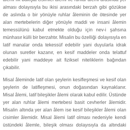
alması dolayısıyla bu ikisi arasındaki berzah gibi gözükse
de aslında o bir yönüyle ruhlar âleminin de ötesinde yer
alan mertebelerin diğer yönüyle maddi ve insani âlemin
temessülünü kabul etmekte olduğu için nev-i şahsına
münhasır külli bir berzahtır. Misalin bu özelliği dolayısıyla en
latif manalar onda tekessüf edebilir yani duyularla idrak
olunan suretler kazanır, en kesif maddeler onda telattuf
edebilir yani maddeye ait fiziksel niteliklerin bağından
çıkabilir.
Misal âleminde latif olan şeylerin kesifleşmesi ve kesif olan
şeylerin de latifleşmesi, onun doğasından kaynaklanır.
Misal âlemi, latif bileşikler âlemi olarak kabul edilir. Üstünde
yer alan ruhlar âlemi mertebesi basit cevherler âlemidir.
Misalin altında yer alan âlem ise kesif bileşikler âlemi olan
cisimler âlemidir. Misal âlemi latif olması nedeniyle kendi
üstündeki âlemle, bileşik olması dolayısıyla da altındaki