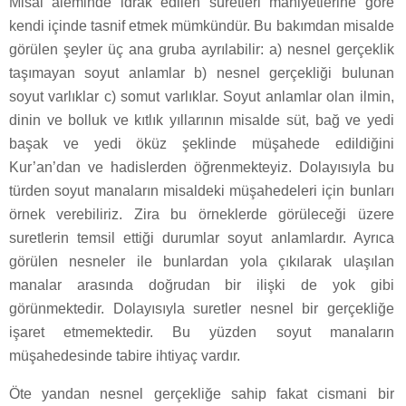
Misal âleminde idrak edilen suretleri mahiyetlerine göre
kendi içinde tasnif etmek mümkündür. Bu bakımdan misalde
görülen şeyler üç ana gruba ayrılabilir: a) nesnel gerçeklik
taşımayan soyut anlamlar b) nesnel gerçekliği bulunan
soyut varlıklar c) somut varlıklar. Soyut anlamlar olan ilmin,
dinin ve bolluk ve kıtlık yıllarının misalde süt, bağ ve yedi
başak ve yedi öküz şeklinde müşahede edildiğini
Kur’an’dan ve hadislerden öğrenmekteyiz. Dolayısıyla bu
türden soyut manaların misaldeki müşahedeleri için bunları
örnek verebiliriz. Zira bu örneklerde görüleceği üzere
suretlerin temsil ettiği durumlar soyut anlamlardır. Ayrıca
görülen nesneler ile bunlardan yola çıkılarak ulaşılan
manalar arasında doğrudan bir ilişki de yok gibi
görünmektedir. Dolayısıyla suretler nesnel bir gerçekliğe
işaret etmemektedir. Bu yüzden soyut manaların
müşahedesinde tabire ihtiyaç vardır.
Öte yandan nesnel gerçekliğe sahip fakat cismani bir