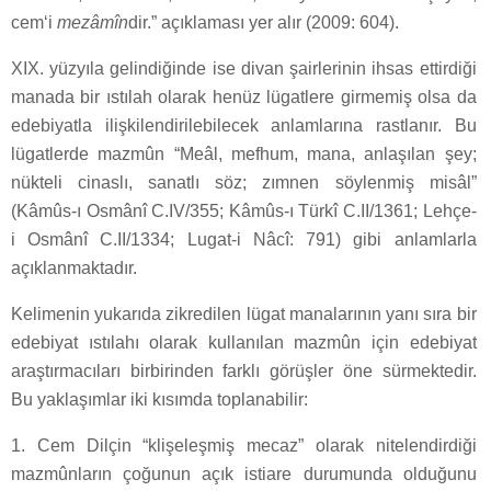
cem‘i
mezâmîn
dir.” açıklaması yer alır (2009: 604).
XIX. yüzyıla gelindiğinde ise divan şairlerinin ihsas ettirdiği
manada bir ıstılah olarak henüz lügatlere girmemiş olsa da
edebiyatla ilişkilendirilebilecek anlamlarına rastlanır. Bu
lügatlerde mazmûn “Meâl, mefhum, mana, anlaşılan şey;
nükteli cinaslı, sanatlı söz; zımnen söylenmiş misâl”
(Kâmûs-ı Osmânî C.IV/355; Kâmûs-ı Türkî C.II/1361; Lehçe-
i Osmânî C.II/1334; Lugat-i Nâcî: 791) gibi anlamlarla
açıklanmaktadır.
Kelimenin yukarıda zikredilen lügat manalarının yanı sıra bir
edebiyat ıstılahı olarak kullanılan mazmûn için edebiyat
araştırmacıları birbirinden farklı görüşler öne sürmektedir.
Bu yaklaşımlar iki kısımda toplanabilir:
1. Cem Dilçin “klişeleşmiş mecaz” olarak nitelendirdiği
mazmûnların çoğunun açık istiare durumunda olduğunu