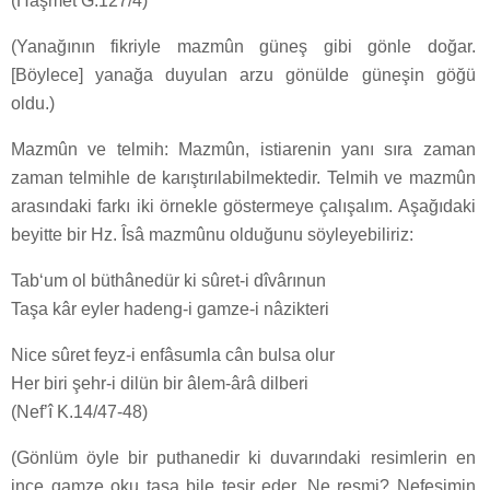
(Haşmet G.127/4)
(Yanağının fikriyle mazmûn güneş gibi gönle doğar.
[Böylece] yanağa duyulan arzu gönülde güneşin göğü
oldu.)
Mazmûn ve telmih: Mazmûn, istiarenin yanı sıra zaman
zaman telmihle de karıştırılabilmektedir. Telmih ve mazmûn
arasındaki farkı iki örnekle göstermeye çalışalım. Aşağıdaki
beyitte bir Hz. Îsâ mazmûnu olduğunu söyleyebiliriz:
Tab‘um ol büthânedür ki sûret-i dîvârınun
Taşa kâr eyler hadeng-i gamze-i nâzikteri
Nice sûret feyz-i enfâsumla cân bulsa olur
Her biri şehr-i dilün bir âlem-ârâ dilberi
(Nef’î K.14/47-48)
(Gönlüm öyle bir puthanedir ki duvarındaki resimlerin en
ince gamze oku taşa bile tesir eder. Ne resmi? Nefesimin