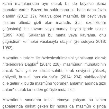
zahirî manalarından ayrı olarak bir de böylece ikinci
manaları vardır. Bazen bu saklı mana iki, hatta daha fazla
olabilir” (2012: 12). Pala’ya göre mazmûn, bir beyit veya
mısraın altında gizli olan manadır. Şair, özelliklerini
çağrıştırdığı bir kavram veya manayı beytin içinde saklar
(1999: 400). Saklanan bu mana veya kavrama, onu
çağrıştıran kelimeler vasıtasıyla ulaşılır (Şenödeyici 2018:
1052).
Mazmûnun istiare ile özdeşleştirilmesini yanılsama olarak
4
nitelendiren Dağlar
(2014: 228), mazmûnun muhatabının
ancak “kabiliyet ve istidat sahibi, idrak seviyesi yüksek,
ehliyetli, hususi, has okurlar”ın (2014: 234) olabileceğini
dile getirir ki bu da mazmûnu “görünen anlamın ardında gizli
anlam” olarak tarif eden görüşle mutabıktır.
Mazmûnun sınırlarını tespit etmeye çalışan bu tanım
çabalarında dikkat çeken bir husus da mazmûn dışında