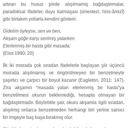
artıran bu husus şiirde alışılmamış bağdaştırmalar,
paradoksal ifadeler, duyu karmaşası (sinestezi, hiss-âmizî)
gibi birtakım yollarla kendini gösterir.
Gidelim öyleyse, sen ve ben,
Akşam göğe karşı serilmiş yatarken
Eterlenmiş bir hasta gibi masada;
(Eliot 1990: 20)
İlk iki mısrada çok sıradan ifadelerle başlayan şiir üçüncü
mısrada alışılmamış ve öngörülmeyen bir benzetmeyle
şaşırtıcı ve çarpıcı bir boyut kazanır (Eagleton, 2011: 147).
Zira akşamın “masada yatan eterlenmiş bir hasta”ya
benzetilmesi okurun beklemediği, hesapta olmayan bir
bağdaştırmadır. Böylelikle şair, okuru akşamla ilgili sıradan,
alışılmış onlarca benzetmeden herhangi biri yerine sarsıcı
bir imgeyle baş başa bırakmış olur.