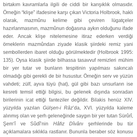
birtakım kavramlarla ilgili de ciddi bir karışıklık olmasıdır.
Örneğin “klişe” ifadesine karşı çıkan Victoria Holbrook, haklı
olarak, mazmûnu kelime gibi çeviren lügatçeler
hazırlanmasının, mazmûnun doğasına aykırı olduğunu ifade
eder. Ancak klişe nitelemesine itiraz ederken verdiği
örneklerin mazmûndan ziyade klasik şiirdeki remiz yani
sembollerden ibaret olduğu görülmektedir (Holbrook 1995:
135). Oysa klasik şiirde bilhassa tasavvuf remizleri mühim
bir yer tutar ve bunların tespitinin yapılması sakıncalı
olmadığı gibi gerekli de bir husustur. Örneğin serv ve yüzün
vahdeti; zülf, ayva tüyü (hat), gül gibi bazı unsurların ise
kesreti temsil ettiği bilgisi, bu gelenek dışında sonradan
birilerinin icat ettiği fanteziler değildir. Bilakis henüz XIV.
yüzyılda yazılan
Gülşen-i Râz
’da, XVI. yüzyılda kaleme
alınmış olan ve şerh geleneğinde saygın bir yer tutan Sürûrî,
Şem‘î ve Sûdî’nin
Hâfız Dîvânı
şerhlerinde bu tür
açıklamalara sıklıkla rastlanır. Bununla beraber söz konusu