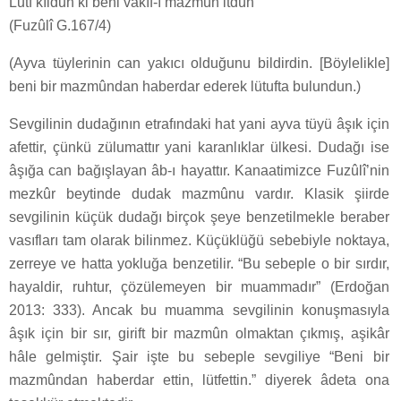
Lutf kıldun ki beni vâkıf-ı mazmûn itdün
(Fuzûlî G.167/4)
(Ayva tüylerinin can yakıcı olduğunu bildirdin. [Böylelikle]
beni bir mazmûndan haberdar ederek lütufta bulundun.)
Sevgilinin dudağının etrafındaki hat yani ayva tüyü âşık için
afettir, çünkü zülumattır yani karanlıklar ülkesi. Dudağı ise
âşığa can bağışlayan âb-ı hayattır. Kanaatimizce Fuzûlî’nin
mezkûr beytinde dudak mazmûnu vardır. Klasik şiirde
sevgilinin küçük dudağı birçok şeye benzetilmekle beraber
vasıfları tam olarak bilinmez. Küçüklüğü sebebiyle noktaya,
zerreye ve hatta yokluğa benzetilir. “Bu sebeple o bir sırdır,
hayaldir, ruhtur, çözülemeyen bir muammadır” (Erdoğan
2013: 333). Ancak bu muamma sevgilinin konuşmasıyla
âşık için bir sır, girift bir mazmûn olmaktan çıkmış, aşikâr
hâle gelmiştir. Şair işte bu sebeple sevgiliye “Beni bir
mazmûndan haberdar ettin, lütfettin.” diyerek âdeta ona