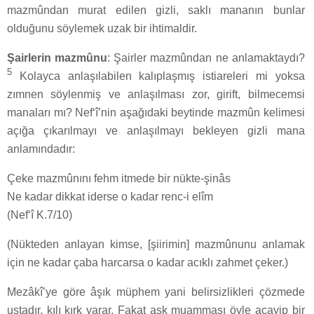
mazmûndan murat edilen gizli, saklı mananın bunlar
olduğunu söylemek uzak bir ihtimaldir.
Şairlerin mazmûnu
: Şairler mazmûndan ne anlamaktaydı?
5
Kolayca anlaşılabilen kalıplaşmış istiareleri mi yoksa
zımnen söylenmiş ve anlaşılması zor, girift, bilmecemsi
manaları mı? Nef‘î’nin aşağıdaki beytinde mazmûn kelimesi
açığa çıkarılmayı ve anlaşılmayı bekleyen gizli mana
anlamındadır:
Çeke mazmûnını fehm itmede bir nükte-şinâs
Ne kadar dikkat iderse o kadar renc-i elîm
(Nef‘î K.7/10)
(Nükteden anlayan kimse, [şiirimin] mazmûnunu anlamak
için ne kadar çaba harcarsa o kadar acıklı zahmet çeker.)
Mezâkî’ye göre âşık müphem yani belirsizlikleri çözmede
ustadır, kılı kırk yarar. Fakat aşk muamması öyle acayip bir