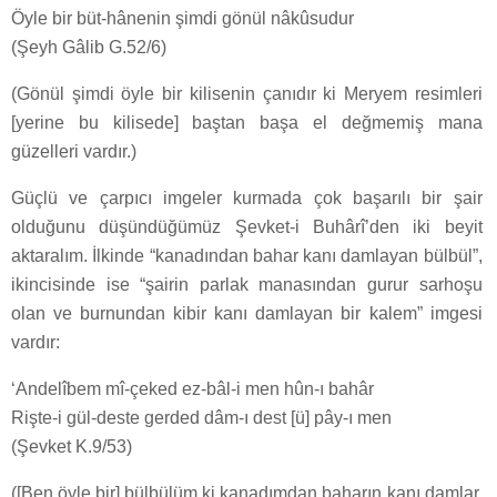
Öyle bir büt-hânenin şimdi gönül nâkûsudur
(Şeyh Gâlib G.52/6)
(Gönül şimdi öyle bir kilisenin çanıdır ki Meryem resimleri
[yerine bu kilisede] baştan başa el değmemiş mana
güzelleri vardır.)
Güçlü ve çarpıcı imgeler kurmada çok başarılı bir şair
olduğunu düşündüğümüz Şevket-i Buhârî’den iki beyit
aktaralım. İlkinde “kanadından bahar kanı damlayan bülbül”,
ikincisinde ise “şairin parlak manasından gurur sarhoşu
olan ve burnundan kibir kanı damlayan bir kalem” imgesi
vardır:
‘Andelîbem mî-çeked ez-bâl-i men hûn-ı bahâr
Rişte-i gül-deste gerded dâm-ı dest [ü] pây-ı men
(Şevket K.9/53)
([Ben öyle bir] bülbülüm ki kanadımdan baharın kanı damlar.