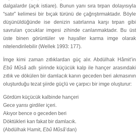
dalgalardır (açık istiare). Bunun yanı sıra tırpan dolayısıyla
“satır” kelimesi bir bıçak türünü de çağrıştırmaktadır. Böyle
düşünüldüğünde ise denizin satırlarına karşı tırpan gibi
savrulan çocuklar imgesi zihinde canlanmaktadır. Bu üst
üste binen görüntüler ve hayaller karma imge olarak
nitelendirilebilir (Wellek 1993: 177).
İmge kimi zaman zıtlıklardan güç alır. Abdülhak Hâmit’in
Ebû Mûsâ
adlı şiirinde küçücük kalp ile hançer arasındaki
zıtlık ve dökülen bir damlacık kanın geceden beri akmasının
oluşturduğu tezat şiirde güçlü ve çarpıcı bir imge oluşturur:
Gördüm küçücük kalbinde hançeri
Gece yarısı girdiler içeri.
Akıyor bence o geceden beri
Döktükleri kan fakat bir damlacık.
(Abdülhak Hamit,
Ebû Mûsâ
’dan)