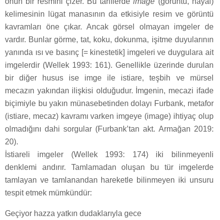
onun bir resmini çizer. Bu tariflerde
image
(görüntü, hayal)
kelimesinin lügat manasının da etkisiyle resim ve görüntü
kavramları öne çıkar. Ancak görsel olmayan imgeler de
vardır. Bunlar görme, tat, koku, dokunma, işitme duyularının
yanında ısı ve basınç [= kinestetik] imgeleri ve duygulara ait
imgelerdir (Wellek 1993: 161). Genellikle üzerinde durulan
bir diğer husus ise imge ile istiare, teşbih ve mürsel
mecazın yakından ilişkisi olduğudur. İmgenin, mecazi ifade
biçimiyle bu yakın münasebetinden dolayı Furbank, metafor
(istiare, mecaz) kavramı varken imgeye (image) ihtiyaç olup
olmadığını dahi sorgular (Furbank’tan akt. Armağan 2019:
20).
İstiareli imgeler (Wellek 1993: 174) iki bilinmeyenli
denklemi andırır. Tamlamadan oluşan bu tür imgelerde
tamlayan ve tamlanandan hareketle bilinmeyen iki unsuru
tespit etmek mümkündür:
Geçiyor hazza yatkın dudaklarıyla gece