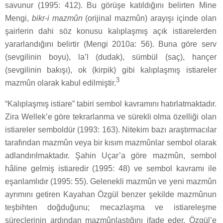
savunur (1995: 412). Bu görüşe katıldığını belirten Mine
Mengi,
bikr-i mazmûn
(orijinal mazmûn) arayışı içinde olan
şairlerin dahi söz konusu kalıplaşmış açık istiarelerden
yararlandığını belirtir (Mengi 2010a: 56). Buna göre serv
(sevgilinin boyu), la’l (dudak), sümbül (saç), hançer
(sevgilinin bakışı), ok (kirpik) gibi kalıplaşmış istiareler
3
mazmûn olarak kabul edilmiştir.
“Kalıplaşmış istiare” tabiri sembol kavramını hatırlatmaktadır.
Zira Wellek’e göre tekrarlanma ve sürekli olma özelliği olan
istiareler semboldür (1993: 163). Nitekim bazı araştırmacılar
tarafından mazmûn veya bir kısım mazmûnlar sembol olarak
adlandırılmaktadır. Şahin Uçar’a göre mazmûn, sembol
hâline gelmiş istiaredir (1995: 48) ve sembol kavramı ile
eşanlamlıdır (1995: 55). Gelenekli mazmûn ve yeni mazmûn
ayrımını getiren Kayahan Özgül benzer şekilde mazmûnun
teşbihten doğduğunu; mecazlaşma ve istiareleşme
süreçlerinin ardından mazmûnlaştığını ifade eder. Özgül’e