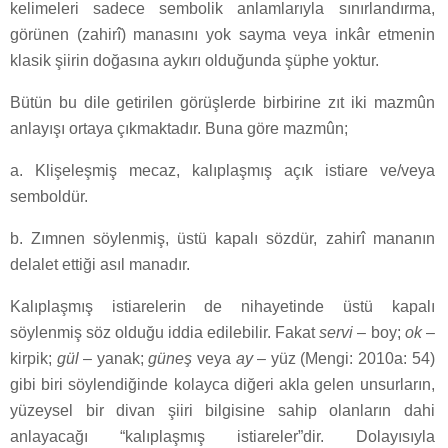
kelimeleri sadece sembolik anlamlarıyla sınırlandırma,
görünen (zahirî) manasını yok sayma veya inkâr etmenin
klasik şiirin doğasına aykırı olduğunda şüphe yoktur.
Bütün bu dile getirilen görüşlerde birbirine zıt iki mazmûn
anlayışı ortaya çıkmaktadır. Buna göre mazmûn;
a. Klişeleşmiş mecaz, kalıplaşmış açık istiare ve/veya
semboldür.
b. Zımnen söylenmiş, üstü kapalı sözdür, zahirî mananın
delalet ettiği asıl manadır.
Kalıplaşmış istiarelerin de nihayetinde üstü kapalı
söylenmiş söz olduğu iddia edilebilir. Fakat
servi
– boy;
ok
–
kirpik;
gül
– yanak;
güneş
veya
ay
– yüz (Mengi: 2010a: 54)
gibi biri söylendiğinde kolayca diğeri akla gelen unsurların,
yüzeysel bir divan şiiri bilgisine sahip olanların dahi
anlayacağı “kalıplaşmış istiareler”dir. Dolayısıyla