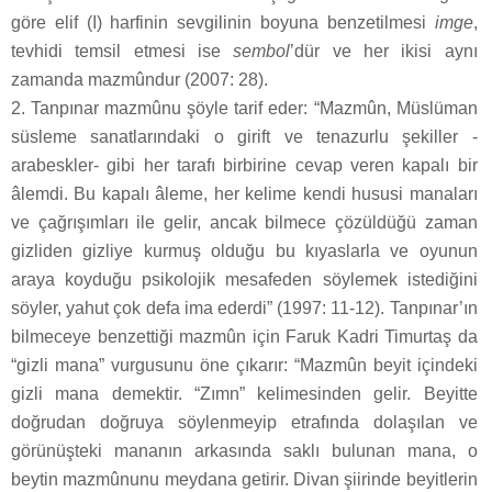
göre elif (ا) harfinin sevgilinin boyuna benzetilmesi
imge
,
tevhidi temsil etmesi ise
sembol
’dür ve her ikisi aynı
zamanda mazmûndur (2007: 28).
2. Tanpınar mazmûnu şöyle tarif eder: “Mazmûn, Müslüman
süsleme sanatlarındaki o girift ve tenazurlu şekiller -
arabeskler- gibi her tarafı birbirine cevap veren kapalı bir
âlemdi. Bu kapalı âleme, her kelime kendi hususi manaları
ve çağrışımları ile gelir, ancak bilmece çözüldüğü zaman
gizliden gizliye kurmuş olduğu bu kıyaslarla ve oyunun
araya koyduğu psikolojik mesafeden söylemek istediğini
söyler, yahut çok defa ima ederdi” (1997: 11-12). Tanpınar’ın
bilmeceye benzettiği mazmûn için Faruk Kadri Timurtaş da
“gizli mana” vurgusunu öne çıkarır: “Mazmûn beyit içindeki
gizli mana demektir. “Zımn” kelimesinden gelir. Beyitte
doğrudan doğruya söylenmeyip etrafında dolaşılan ve
görünüşteki mananın arkasında saklı bulunan mana, o
beytin mazmûnunu meydana getirir. Divan şiirinde beyitlerin