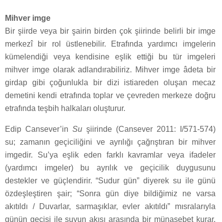
Mihver imge
Bir şiirde veya bir şairin birden çok şiirinde belirli bir imge
merkezî bir rol üstlenebilir. Etrafında yardımcı imgelerin
kümelendiği veya kendisine eşlik ettiği bu tür imgeleri
mihver imge olarak adlandırabiliriz. Mihver imge âdeta bir
girdap gibi çoğunlukla bir dizi istiareden oluşan mecaz
demetini kendi etrafında toplar ve çevreden merkeze doğru
etrafında teşbih halkaları oluşturur.
Edip Cansever’in
Su
şiirinde (Cansever 2011: I/571-574)
su; zamanın geçiciliğini ve ayrılığı çağrıştıran bir mihver
imgedir. Su’ya eşlik eden farklı kavramlar veya ifadeler
(yardımcı imgeler) bu ayrılık ve geçicilik duygusunu
destekler ve güçlendirir. “Sudur gün” diyerek su ile günü
özdeşleştiren şair; “Sonra gün diye bildiğimiz ne varsa
akıtıldı / Duvarlar, sarmaşıklar, evler akıtıldı” mısralarıyla
günün geçişi ile suyun akışı arasında bir münasebet kurar,