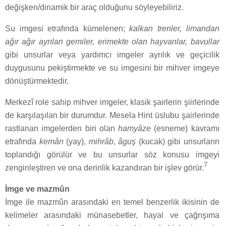
değişken/dinamik bir araç olduğunu söyleyebiliriz.
Su imgesi etrafında kümelenen;
kalkan trenler, limandan
ağır ağır ayrılan gemiler, erimekte olan hayvanlar, bavullar
gibi unsurlar veya yardımcı imgeler ayrılık ve geçicilik
duygusunu pekiştirmekte ve su imgesini bir mihver imgeye
dönüştürmektedir.
Merkezî role sahip mihver imgeler, klasik şairlerin şiirlerinde
de karşılaşılan bir durumdur. Mesela Hint üslubu şairlerinde
rastlanan imgelerden biri olan
hamyâze
(esneme) kavramı
etrafında
kemân
(yay),
mihrâb, âguş
(kucak) gibi unsurların
toplandığı görülür ve bu unsurlar söz konusu imgeyi
7
zenginleştiren ve ona derinlik kazandıran bir işlev görür.
İmge ve mazmûn
İmge ile mazmûn arasındaki en temel benzerlik ikisinin de
kelimeler arasındaki münasebetler, hayal ve çağrışıma