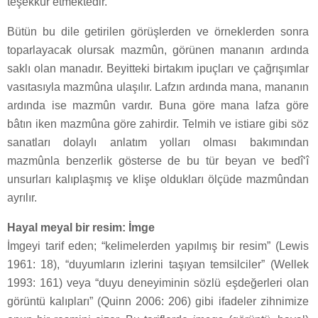
teşekkür etmektedir.
Bütün bu dile getirilen görüşlerden ve örneklerden sonra
toparlayacak olursak mazmûn, görünen mananın ardında
saklı olan manadır. Beyitteki birtakım ipuçları ve çağrışımlar
vasıtasıyla mazmûna ulaşılır. Lafzın ardında mana, mananın
ardında ise mazmûn vardır. Buna göre mana lafza göre
bâtın iken mazmûna göre zahirdir. Telmih ve istiare gibi söz
sanatları dolaylı anlatım yolları olması bakımından
mazmûnla benzerlik gösterse de bu tür beyan ve bedî‘î
unsurları kalıplaşmış ve klişe oldukları ölçüde mazmûndan
ayrılır.
Hayal meyal bir resim: İmge
İmgeyi tarif eden; “kelimelerden yapılmış bir resim” (Lewis
1961: 18), “duyumların izlerini taşıyan temsilciler” (Wellek
1993: 161) veya “duyu deneyiminin sözlü eşdeğerleri olan
görüntü kalıpları” (Quinn 2006: 206) gibi ifadeler zihnimize