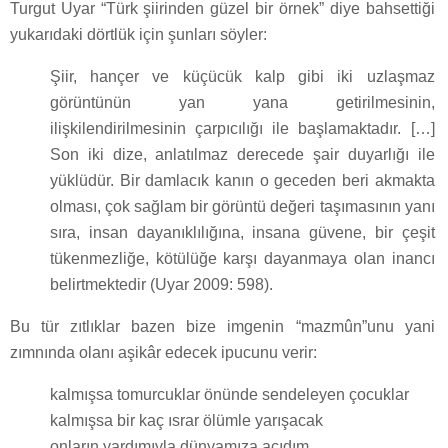
Turgut Uyar “Türk şiirinden güzel bir örnek” diye bahsettiği
yukarıdaki dörtlük için şunları söyler:
Şiir, hançer ve küçücük kalp gibi iki uzlaşmaz
görüntünün yan yana getirilmesinin,
ilişkilendirilmesinin çarpıcılığı ile başlamaktadır. […]
Son iki dize, anlatılmaz derecede şair duyarlığı ile
yüklüdür. Bir damlacık kanın o geceden beri akmakta
olması, çok sağlam bir görüntü değeri taşımasının yanı
sıra, insan dayanıklılığına, insana güvene, bir çeşit
tükenmezliğe, kötülüğe karşı dayanmaya olan inancı
belirtmektedir (Uyar 2009: 598).
Bu tür zıtlıklar bazen bize imgenin “mazmûn”unu yani
zımnında olanı aşikâr edecek ipucunu verir:
kalmışsa tomurcuklar önünde sendeleyen çocuklar
kalmışsa bir kaç ısrar ölümle yarışacak
onların yardımıyla dünyamıza acıdım.