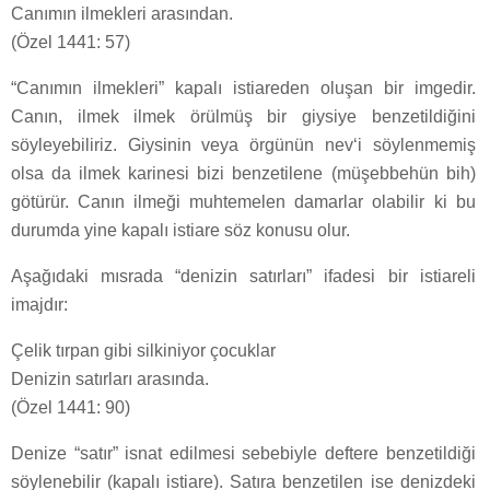
Canımın ilmekleri arasından.
(Özel 1441: 57)
“Canımın ilmekleri” kapalı istiareden oluşan bir imgedir.
Canın, ilmek ilmek örülmüş bir giysiye benzetildiğini
söyleyebiliriz. Giysinin veya örgünün nev‘i söylenmemiş
olsa da ilmek karinesi bizi benzetilene (müşebbehün bih)
götürür. Canın ilmeği muhtemelen damarlar olabilir ki bu
durumda yine kapalı istiare söz konusu olur.
Aşağıdaki mısrada “denizin satırları” ifadesi bir istiareli
imajdır:
Çelik tırpan gibi silkiniyor çocuklar
Denizin satırları arasında.
(Özel 1441: 90)
Denize “satır” isnat edilmesi sebebiyle deftere benzetildiği
söylenebilir (kapalı istiare). Satıra benzetilen ise denizdeki