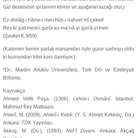
Gül destesinin ipi benim elimin ve ayağımın tuzağı olur.)
Ez-dimâg-ı hâme-i men hûn-ı nahvet mî-çeked
Bes ki şüd mest-i gurûr ez-ma’nâ-yı garrâ-yı men
(Şevket K.9/59)
(Kalemim benim parlak manamdan öyle gurur sarhoşu oldu
ki burnundan kibir kanı damlıyor.)
*Dr., Mardin Artuklu Üniversitesi, Türk Dili ve Edebiyatı
Bölümü.
Kaynakça
Ahmed Vefik Paşa. (1306).
Lehce-i Osmânî
. İstanbul:
Mahmud Bey Matbaası.
Ahterî, M. (2009).
Ahterî-i Kebîr
. (Y. S. Ahmet Kırkkılıç, Dü.)
Ankara: TDK Yayınları.
Akkuş, M. (Dü.). (1993).
Nef’î Divanı
. Ankara: Akçağ