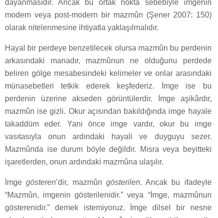
dayanmasıdır. Ancak bu ortak nokta sebebiyle imgenin
modern veya post-modern bir mazmûn (Şener 2007: 150)
olarak nitelenmesine ihtiyatla yaklaşılmalıdır.
Hayal bir perdeye benzetilecek olursa mazmûn bu perdenin
arkasındaki manadır, mazmûnun ne olduğunu perdede
beliren gölge mesabesindeki kelimeler ve onlar arasındaki
münasebetleri tetkik ederek keşfederiz. İmge ise bu
perdenin üzerine akseden görüntülerdir. İmge aşikârdır,
mazmûn ise gizli. Okur açısından bakıldığında imge hayale
takaddüm eder. Yani önce imge vardır, okur bu imge
vasıtasıyla onun ardındaki hayali ve duyguyu sezer.
Mazmûnda ise durum böyle değildir. Mısra veya beyitteki
işaretlerden, onun ardındaki mazmûna ulaşılır.
İmge
gösteren
’dir, mazmûn
gösterilen
. Ancak bu ifadeyle
“Mazmûn, imgenin gösterilenidir.” veya “İmge, mazmûnun
gösterenidir.” demek istemiyoruz. İmge dilsel bir nesne