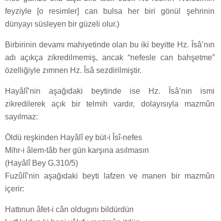
feyziyle [o resimler] can bulsa her biri gönül şehrinin
dünyayı süsleyen bir güzeli olur.)
Birbirinin devamı mahiyetinde olan bu iki beyitte Hz. Îsâ’nın
adı açıkça zikredilmemiş, ancak “nefesle can bahşetme”
özelliğiyle zımnen Hz. Îsâ sezdirilmiştir.
Hayâlî’nin aşağıdaki beytinde ise Hz. Îsâ’nın ismi
zikredilerek açık bir telmih vardır, dolayısıyla mazmûn
sayılmaz:
Öldü reşkinden Hayâlî ey büt-i Îsî-nefes
Mihr-i âlem-tâb her gün karşına asılmasın
(Hayâlî Bey G.310/5)
Fuzûlî’nin aşağıdaki beyti lafzen ve manen bir mazmûn
içerir:
Hattınun âfet-i cân oldugını bildürdün