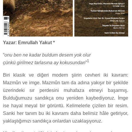
Yazar: Emrullah Yakut *
“
onu ben ne kadar buldum desem yok olur
1
çünkü girilmez tarlasına ay kokusundan
”
Biri klasik ve diğeri modern şiirin cevheri iki kavram:
Mazmûn ve imge. Mazmûn tam da adına yakışır bir şekilde
üzerindeki sır perdesini muhafaza etmeyi başarmış.
Bulduğumuzu sandıkça onu yeniden kaybediyoruz. İmge
ise hayal meyal bir görüntü. Kelimelerle çizilen bir resim.
Sanki her tanım bu iki kavramı daha belirsiz hâle getiriyor,
yaklaştığımızı sandıkça onlardan uzaklaşıyoruz.