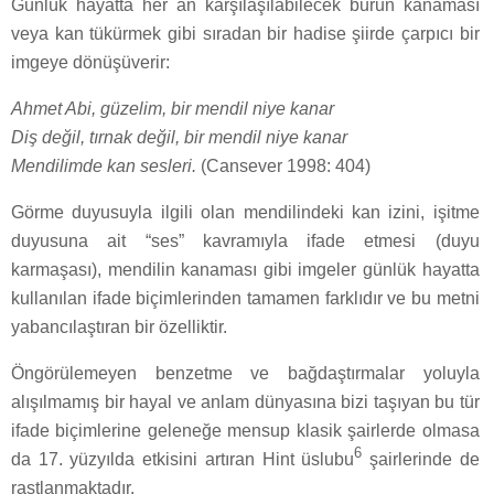
Günlük hayatta her an karşılaşılabilecek burun kanaması
veya kan tükürmek gibi sıradan bir hadise şiirde çarpıcı bir
imgeye dönüşüverir:
Ahmet Abi, güzelim, bir mendil niye kanar
Diş değil, tırnak değil, bir mendil niye kanar
Mendilimde kan sesleri.
(Cansever 1998: 404)
Görme duyusuyla ilgili olan mendilindeki kan izini, işitme
duyusuna ait “ses” kavramıyla ifade etmesi (duyu
karmaşası), mendilin kanaması gibi imgeler günlük hayatta
kullanılan ifade biçimlerinden tamamen farklıdır ve bu metni
yabancılaştıran bir özelliktir.
Öngörülemeyen benzetme ve bağdaştırmalar yoluyla
alışılmamış bir hayal ve anlam dünyasına bizi taşıyan bu tür
ifade biçimlerine geleneğe mensup klasik şairlerde olmasa
6
da 17. yüzyılda etkisini artıran Hint üslubu
şairlerinde de
rastlanmaktadır.