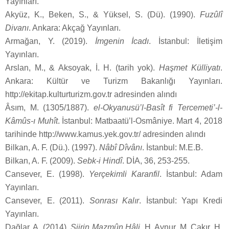
Yayınları.
Akyüz, K., Beken, S., & Yüksel, S. (Dü). (1990).
Fuzûlî
Divanı
. Ankara: Akçağ Yayınları.
Armağan, Y. (2019).
İmgenin İcadı
. İstanbul: İletişim
Yayınları.
Arslan, M., & Aksoyak, İ. H. (tarih yok).
Haşmet Külliyatı
.
Ankara: Kültür ve Turizm Bakanlığı Yayınları.
http://ekitap.kulturturizm.gov.tr adresinden alındı
Âsım, M. (1305/1887).
el-Okyanusü’l-Basît fi Tercemeti’-l-
Kâmûs-ı Muhît
. İstanbul: Matbaatü’l-Osmâniye. Mart 4, 2018
tarihinde http://www.kamus.yek.gov.tr/ adresinden alındı
Bilkan, A. F. (Dü.). (1997).
Nâbî Dîvânı
. İstanbul: M.E.B.
Bilkan, A. F. (2009).
Sebk-i Hindî
. DİA, 36, 253-255.
Cansever, E. (1998).
Yerçekimli Karanfil
. İstanbul: Adam
Yayınları.
Cansever, E. (2011).
Sonrası Kalır
. İstanbul: Yapı Kredi
Yayınları.
Dağlar, A. (2014).
Şiirin Mazmûn Hâli
. H. Aynur, M. Çakır, H.