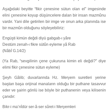
Aşağıdaki beyitte “fikir çenesine sütun olan el” imgesinde
elini çenesine koyup düşüncelere dalan bir insan mazmûnu
vardır. Yani dile getirilen bir imge ve onun arka planında ise
bir mazmûn olduğunu söyleyebiliriz:
Engüşti kimün değdi diyü gabgab-ı yâre
Destüm zenah-ı fikre sütûn eyleme yâ Rab
(Nâbî G.14/2)
(Ya Rab, “sevgilinin çene çukuruna kimin eli değdi?” diye
elimi fikir çenesine sütun eyleme)
Şeyh Gâlib; duvarlarında Hz. Meryem suretleri yerine
baştan başa orijinal manaların olduğu bir puthane tasavvur
eder ve şairin gönlü ise böyle bir puthanenin veya kilisenin
çanıdır:
Bikr-i ma’nîdür ser-â-ser sûret-i Meryemleri