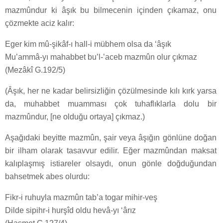
mazmûndur ki âşık bu bilmecenin içinden çıkamaz, onu
çözmekte aciz kalır:
Eger kim mû-şikâf-ı hall-i mübhem olsa da ‘âşık
Mu’ammâ-yı mahabbet bu’l-’aceb mazmûn olur çıkmaz
(Mezâkî G.192/5)
(Âşık, her ne kadar belirsizliğin çözülmesinde kılı kırk yarsa
da, muhabbet muamması çok tuhaflıklarla dolu bir
mazmûndur, [ne olduğu ortaya] çıkmaz.)
Aşağıdaki beyitte mazmûn, şair veya âşığın gönlüne doğan
bir ilham olarak tasavvur edilir. Eğer mazmûndan maksat
kalıplaşmış istiareler olsaydı, onun gönle doğduğundan
bahsetmek abes olurdu:
Fikr-i ruhuyla mazmûn tab’a togar mihir-veş
Dilde sipihr-i hurşîd oldu hevâ-yı ‘ârız