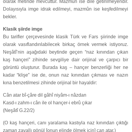
olarak metinde mevcuttur. Mazmûn ise dile getirilmeyendir.
Dolayısıyla imge idrak edilmeyi, mazmûn ise keşfedilmeyi
bekler.
Klasik şiirde imge
Bu tarifler çerçevesinde klasik Türk ve Fars şiirinde imge
olarak vasıflandırılabilecek birkaç örnek vermek istiyoruz.
Neşâtî’nin aşağıdaki beytinde geçen “naz kınından çıkan
kaş hançeri” zihinde sevgiliye dair orijinal ve çarpıcı bir
görüntü oluşturur. Burada kaş – hançer benzerliği her ne
kadar “klişe” ise de, onun naz kınından çıkması ve nazın
kına benzetilmesi zihinde orijinal bir hayaldir:
Cân atar bî-çâre dil gâhî niyâm-ı nâzdan
Kasd-ı zahm-ı cân ile ol hançer-i ebrû çıkar
(Neşâtî G.22/2)
(O kaş hançeri, canı yaralama kastıyla naz kınından çıktığı
zaman zavallı gönül [onun elinde ölmek için] can atar.)