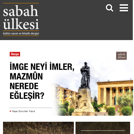
İMGE NEYİ İMLER, MAZMÛN NEREDE EĞLEŞİR?