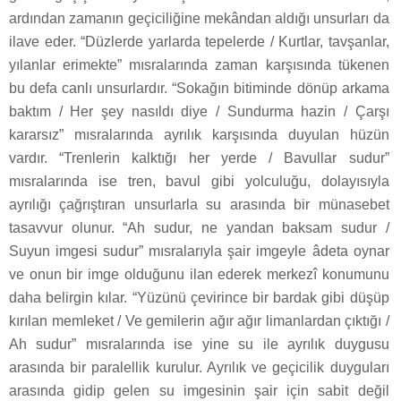
ardından zamanın geçiciliğine mekândan aldığı unsurları da
ilave eder. “Düzlerde yarlarda tepelerde / Kurtlar, tavşanlar,
yılanlar erimekte” mısralarında zaman karşısında tükenen
bu defa canlı unsurlardır. “Sokağın bitiminde dönüp arkama
baktım / Her şey nasıldı diye / Sundurma hazin / Çarşı
kararsız” mısralarında ayrılık karşısında duyulan hüzün
vardır. “Trenlerin kalktığı her yerde / Bavullar sudur”
mısralarında ise tren, bavul gibi yolculuğu, dolayısıyla
ayrılığı çağrıştıran unsurlarla su arasında bir münasebet
tasavvur olunur. “Ah sudur, ne yandan baksam sudur /
Suyun imgesi sudur” mısralarıyla şair imgeyle âdeta oynar
ve onun bir imge olduğunu ilan ederek merkezî konumunu
daha belirgin kılar. “Yüzünü çevirince bir bardak gibi düşüp
kırılan memleket / Ve gemilerin ağır ağır limanlardan çıktığı /
Ah sudur” mısralarında ise yine su ile ayrılık duygusu
arasında bir paralellik kurulur. Ayrılık ve geçicilik duyguları
arasında gidip gelen su imgesinin şair için sabit değil