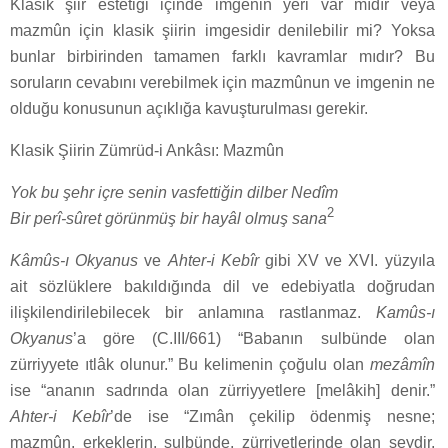
Klasik şiir estetiği içinde imgenin yeri var mıdır veya
mazmûn için klasik şiirin imgesidir denilebilir mi? Yoksa
bunlar birbirinden tamamen farklı kavramlar mıdır? Bu
soruların cevabını verebilmek için mazmûnun ve imgenin ne
olduğu konusunun açıklığa kavuşturulması gerekir.
Klasik Şiirin Zümrüd-i Ankâsı: Mazmûn
Yok bu şehr içre senin vasfettiğin dilber Nedîm
2
Bir perî-sûret görünmüş bir hayâl olmuş sana
Kâmûs-ı Okyanus
ve
Ahter-i Kebîr
gibi XV ve XVI. yüzyıla
ait sözlüklere bakıldığında dil ve edebiyatla doğrudan
ilişkilendirilebilecek bir anlamına rastlanmaz.
Kamûs-ı
Okyanus
’a göre (C.III/661) “Babanın sulbünde olan
zürriyyete ıtlâk olunur.” Bu kelimenin çoğulu olan
mezâmîn
ise “ananın sadrında olan zürriyyetlere [melâkih] denir.”
Ahter-i Kebîr
’de ise “Zımân çekilip ödenmiş nesne;
mazmûn, erkeklerin, sulbünde, zürriyetlerinde olan şeydir,