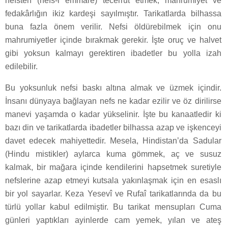
nefsten (nefs-i emmâre) tecerrüt etmek, mahrumiyet ve
fedakârlığın ikiz kardeşi sayılmıştır. Tarikatlarda bilhassa
buna fazla önem verilir. Nefsi öldürebilmek için onu
mahrumiyetler içinde bırakmak gerekir. İşte oruç ve halvet
gibi yoksun kalmayı gerektiren ibadetler bu yolla izah
edilebilir.
Bu yoksunluk nefsi baskı altına almak ve üzmek içindir.
İnsanı dünyaya bağlayan nefs ne kadar ezilir ve öz dirilirse
manevi yaşamda o kadar yükselinir. İşte bu kanaatledir ki
bazı din ve tarikatlarda ibadetler bilhassa azap ve işkenceyi
davet edecek mahiyettedir. Mesela, Hindistan’da Sadular
(Hindu mistikler) aylarca kuma gömmek, aç ve susuz
kalmak, bir mağara içinde kendilerini hapsetmek suretiyle
nefslerine azap etmeyi kutsala yakınlaşmak için en esaslı
bir yol sayarlar. Keza Yesevî ve Rufaî tarikatlarında da bu
türlü yollar kabul edilmiştir. Bu tarikat mensupları Cuma
günleri yaptıkları ayinlerde cam yemek, yılan ve ateş