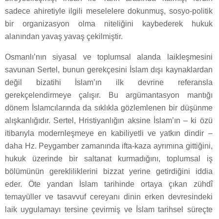
sadece ahiretiyle ilgili meselelere dokunmuş, sosyo-politik
bir organizasyon olma niteliğini kaybederek hukuk
alanından yavaş yavaş çekilmiştir.
Osmanlı’nın siyasal ve toplumsal alanda laikleşmesini
savunan Sertel, bunun gerekçesini İslam dışı kaynaklardan
değil bizatihi İslam’ın ilk devrine referansla
gerekçelendirmeye çalışır. Bu argümantasyon mantığı
dönem İslamcılarında da sıklıkla gözlemlenen bir düşünme
alışkanlığıdır. Sertel, Hristiyanlığın aksine İslam’ın – ki özü
itibarıyla modernleşmeye en kabiliyetli ve yatkın dindir –
daha Hz. Peygamber zamanında ifta-kaza ayrımına gittiğini,
hukuk üzerinde bir saltanat kurmadığını, toplumsal iş
bölümünün gerekliliklerini bizzat yerine getirdiğini iddia
eder. Öte yandan İslam tarihinde ortaya çıkan zühdî
temayüller ve tasavvuf cereyanı dinin erken devresindeki
laik uygulamayı tersine çevirmiş ve İslam tarihsel süreçte