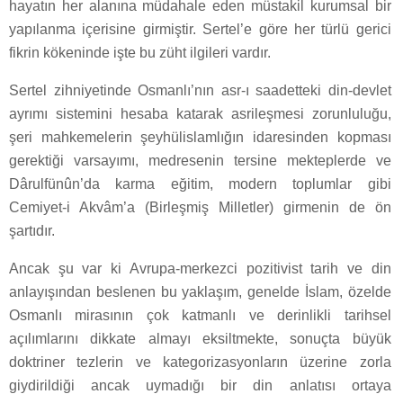
hayatın her alanına müdahale eden müstakil kurumsal bir
yapılanma içerisine girmiştir. Sertel’e göre her türlü gerici
fikrin kökeninde işte bu züht ilgileri vardır.
Sertel zihniyetinde Osmanlı’nın asr-ı saadetteki din-devlet
ayrımı sistemini hesaba katarak asrileşmesi zorunluluğu,
şeri mahkemelerin şeyhülislamlığın idaresinden kopması
gerektiği varsayımı, medresenin tersine mekteplerde ve
Dârulfünûn’da karma eğitim, modern toplumlar gibi
Cemiyet-i Akvâm’a (Birleşmiş Milletler) girmenin de ön
şartıdır.
Ancak şu var ki Avrupa-merkezci pozitivist tarih ve din
anlayışından beslenen bu yaklaşım, genelde İslam, özelde
Osmanlı mirasının çok katmanlı ve derinlikli tarihsel
açılımlarını dikkate almayı eksiltmekte, sonuçta büyük
doktriner tezlerin ve kategorizasyonların üzerine zorla
giydirildiği ancak uymadığı bir din anlatısı ortaya