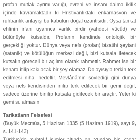
profan mutlak ayrımı varlığı, evreni ve insanı daima ikilik
içinde kavramaktadır ki Hristiyanlıktaki enkarnasyon ve
ruhbanlık anlayışı bu kabulün doğal uzantısıdır. Oysa tarikat
ehlinin irfanı uyarınca varlık birdir (vahdet-i vücûd) ve
bütünüyle kutsaldır. Profanın kendinde ontolojik bir
gerçekliği yoktur. Dünya veya nefs (profan) bizatihi şeytani
(satanik) ve kötülüğün merkezi değil, bizi kutsala iletecek
kutsalın göreceli bir açılımı olarak rahmettir. Rahmet ise bir
kenara itilip kakılacak bir şey olamaz. Dolayısıyla terkin terk
edilmesi nihai hedeftir. Mevlânâ’nın söylediği gibi dünya
veya nefs kendisinden inilip terk edilecek bir gemi değil,
sadece üzerine binilip kutsala gidilecek bir araçtır. Yeter ki
gemi su almasın.
Tarikatların Felsefesi
(Büyük Mecmûa, 5 Haziran 1335 (5 Haziran 1919), sayı 9,
s. 141-143)
Türkiye’de muhtelif isimler altında en azından bin kadar