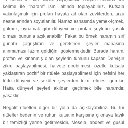
kelime ile “haram” ismi altında toplayabiliriz. Kutsala
yakınlaşmak için profan hayata ait olan zevklerden, arzu
nesnelerinden soyutlanılır. Namaz esnasında yemek-içmek,
gülmek, oynamak gibi dünyevi ve profan şeylerin yasak
olması bununla açıklanabilir. Fakat bu örnek haramın sırf
günahı çağrıştıran ve gerektiren şeyler manasına
alınmaması lazım geldiğini göstermektedir. Burada haram,
profan ve kınanmış olan şeylerin tümünü kapsar. Dervişin
zikre başlayabilmesi, halvete girebilmesi, özetle kutsala
yaklaştıran pozitif bir ritüele başlayabilmesi için nefsini her
türlü dünyevi ve seküler şeylerden tecrit etmesi gerekir.
Hatta dünyevi şeyleri akıldan geçirmek bile haramdır,
yasaktır.
Negatif ritüelleri diğer bir yolla da açıklayabiliriz. Bu tür
ritüeller bedenin ve ruhun kutsalın karşısına çıkmaya layık
bir temizliği yerine getirmesidir. Mesela, abdest ve gusül