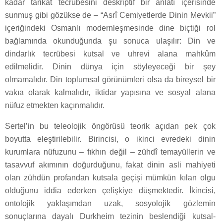
kadar tarikat tecrübesini deskriptif bir anlatı içerisinde
sunmuş gibi gözükse de – “Asrî Cemiyetlerde Dinin Mevkii”
içeriğindeki Osmanlı modernleşmesinde dine biçtiği rol
bağlamında okunduğunda şu sonuca ulaşılır: Din ve
dindarlık tecrübesi kutsal ve uhrevi alana mahkûm
edilmelidir. Dinin dünya için söyleyeceği bir şey
olmamalıdır. Din toplumsal görünümleri olsa da bireysel bir
vakıa olarak kalmalıdır, iktidar yapısına ve sosyal alana
nüfuz etmekten kaçınmalıdır.
Sertel’in bu teleolojik öngörüsü teorik açıdan pek çok
boyutta eleştirilebilir. Birincisi, o ikinci evredeki dinin
kurumlara nüfuzunu – fıkhın değil – zühdî temayüllerin ve
tasavvuf akımının doğurduğunu, fakat dinin asli mahiyeti
olan zühdün profandan kutsala geçişi mümkün kılan olgu
olduğunu iddia ederken çelişkiye düşmektedir. İkincisi,
ontolojik yaklaşımdan uzak, sosyolojik gözlemin
sonuçlarına dayalı Durkheim tezinin beslendiği kutsal-