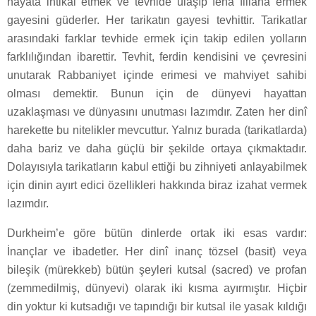
hayata intikal etmek ve tevhide ulaşıp fena fillaha ermek
gayesini güderler. Her tarikatın gayesi tevhittir. Tarikatlar
arasındaki farklar tevhide ermek için takip edilen yolların
farklılığından ibarettir. Tevhit, ferdin kendisini ve çevresini
unutarak Rabbaniyet içinde erimesi ve mahviyet sahibi
olması demektir. Bunun için de dünyevi hayattan
uzaklaşması ve dünyasını unutması lazımdır. Zaten her dinî
harekette bu nitelikler mevcuttur. Yalnız burada (tarikatlarda)
daha bariz ve daha güçlü bir şekilde ortaya çıkmaktadır.
Dolayısıyla tarikatların kabul ettiği bu zihniyeti anlayabilmek
için dinin ayırt edici özellikleri hakkında biraz izahat vermek
lazımdır.
Durkheim’e göre bütün dinlerde ortak iki esas vardır:
İnançlar ve ibadetler. Her dinî inanç tözsel (basit) veya
bileşik (mürekkeb) bütün şeyleri kutsal (sacred) ve profan
(zemmedilmiş, dünyevi) olarak iki kısma ayırmıştır. Hiçbir
din yoktur ki kutsadığı ve tapındığı bir kutsal ile yasak kıldığı