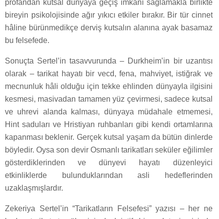
profandan kutsal dünyaya geçiş imkânı sağlamakla birlikte
bireyin psikolojisinde ağır yıkıcı etkiler bırakır. Bir tür cinnet
hâline bürünmedikçe derviş kutsalın alanına ayak basamaz
bu felsefede.
Sonuçta Sertel’in tasavvurunda – Durkheim’in bir uzantısı
olarak – tarikat hayatı bir vecd, fena, mahviyet, istiğrak ve
mecnunluk hâli olduğu için tekke ehlinden dünyayla ilgisini
kesmesi, masivadan tamamen yüz çevirmesi, sadece kutsal
ve uhrevi alanda kalması, dünyaya müdahale etmemesi,
Hint saduları ve Hristiyan ruhbanları gibi kendi ortamlarına
kapanması beklenir. Gerçek kutsal yaşam da bütün dinlerde
böyledir. Oysa son devir Osmanlı tarikatları seküler eğilimler
gösterdiklerinden ve dünyevi hayatı düzenleyici
etkinliklerde bulunduklarından asli hedeflerinden
uzaklaşmışlardır.
Zekeriya Sertel’in “Tarikatların Felsefesi” yazısı – her ne