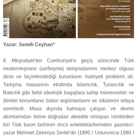
Yazar: Semih Ceyhan*
II. Meşrutiyet’ten Cumhuriyet’e geçiş sürecinde Türk
modernleşmesi (asrîleşme) tartışmalarının merkez olgusu
dinin ve biçimlendirdiği kurumların mahiyeti problemi idi.
Tartışma masasının etrafında İslamcılık, Turancılık ve
Batıcılık gibi farklı ideolojik bagajlara sahip münevverler ve
âlimler konumlanır, bütün argümanlarını ve ülkülerini ortaya
sererlerdi. Masa dışında kalmaya çalışan ve devrin
akımlarından birine doğrudan akredite olmayan isimlerden
biri Türk basın tarihinin öncü entelektüellerinden gazeteci-
yazar Mehmet Zekeriya Sertel’dir (1890 / Usturumca-1980 /