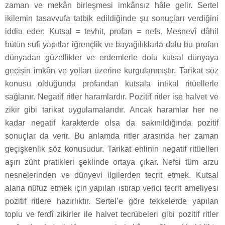
zaman ve mekân birleşmesi imkânsız hâle gelir. Sertel
ikilemin tasavvufa tatbik edildiğinde şu sonuçları verdiğini
iddia eder: Kutsal = tevhit, profan = nefs. Mesnevî dâhil
bütün sufi yapıtlar iğrençlik ve bayağılıklarla dolu bu profan
dünyadan güzellikler ve erdemlerle dolu kutsal dünyaya
geçişin imkân ve yolları üzerine kurgulanmıştır. Tarikat söz
konusu olduğunda profandan kutsala intikal ritüellerle
sağlanır. Negatif ritler haramlardır. Pozitif ritler ise halvet ve
zikir gibi tarikat uygulamalarıdır. Ancak haramlar her ne
kadar negatif karakterde olsa da sakınıldığında pozitif
sonuçlar da verir. Bu anlamda ritler arasında her zaman
geçişkenlik söz konusudur. Tarikat ehlinin negatif ritüelleri
aşırı züht pratikleri şeklinde ortaya çıkar. Nefsi tüm arzu
nesnelerinden ve dünyevi ilgilerden tecrit etmek. Kutsal
alana nüfuz etmek için yapılan ıstırap verici tecrit ameliyesi
pozitif ritlere hazırlıktır. Sertel’e göre tekkelerde yapılan
toplu ve ferdî zikirler ile halvet tecrübeleri gibi pozitif ritler