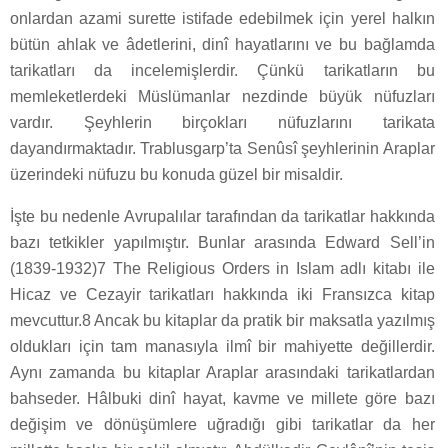
onlardan azami surette istifade edebilmek için yerel halkın
bütün ahlak ve âdetlerini, dinî hayatlarını ve bu bağlamda
tarikatları da incelemişlerdir. Çünkü tarikatların bu
memleketlerdeki Müslümanlar nezdinde büyük nüfuzları
vardır. Şeyhlerin birçokları nüfuzlarını tarikata
dayandırmaktadır. Trablusgarp’ta Senûsî şeyhlerinin Araplar
üzerindeki nüfuzu bu konuda güzel bir misaldir.
İşte bu nedenle Avrupalılar tarafından da tarikatlar hakkında
bazı tetkikler yapılmıştır. Bunlar arasında Edward Sell’in
(1839-1932)7 The Religious Orders in Islam adlı kitabı ile
Hicaz ve Cezayir tarikatları hakkında iki Fransızca kitap
mevcuttur.8 Ancak bu kitaplar da pratik bir maksatla yazılmış
oldukları için tam manasıyla ilmî bir mahiyette değillerdir.
Aynı zamanda bu kitaplar Araplar arasındaki tarikatlardan
bahseder. Hâlbuki dinî hayat, kavme ve millete göre bazı
değişim ve dönüşümlere uğradığı gibi tarikatlar da her