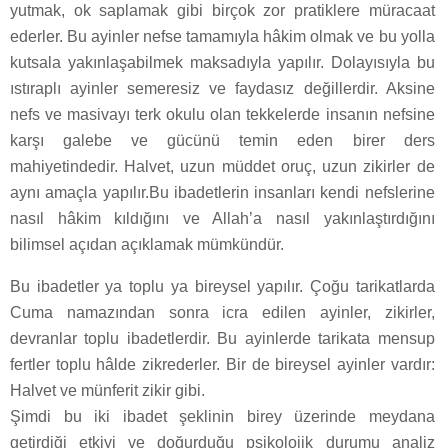
yutmak, ok saplamak gibi birçok zor pratiklere müracaat
ederler. Bu ayinler nefse tamamıyla hâkim olmak ve bu yolla
kutsala yakınlaşabilmek maksadıyla yapılır. Dolayısıyla bu
ıstıraplı ayinler semeresiz ve faydasız değillerdir. Aksine
nefs ve masivayı terk okulu olan tekkelerde insanın nefsine
karşı galebe ve gücünü temin eden birer ders
mahiyetindedir. Halvet, uzun müddet oruç, uzun zikirler de
aynı amaçla yapılır.Bu ibadetlerin insanları kendi nefslerine
nasıl hâkim kıldığını ve Allah’a nasıl yakınlaştırdığını
bilimsel açıdan açıklamak mümkündür.
Bu ibadetler ya toplu ya bireysel yapılır. Çoğu tarikatlarda
Cuma namazından sonra icra edilen ayinler, zikirler,
devranlar toplu ibadetlerdir. Bu ayinlerde tarikata mensup
fertler toplu hâlde zikrederler. Bir de bireysel ayinler vardır:
Halvet ve münferit zikir gibi.
Şimdi bu iki ibadet şeklinin birey üzerinde meydana
getirdiği etkiyi ve doğurduğu psikolojik durumu analiz