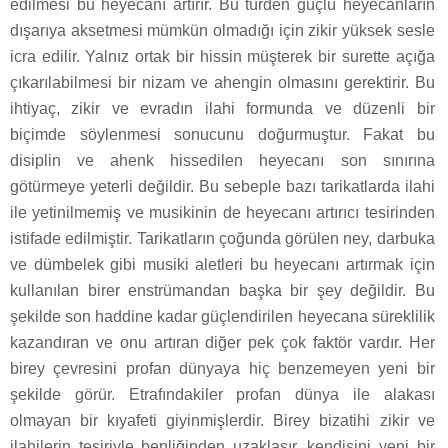
edilmesi bu heyecanı artırır. Bu türden güçlü heyecanların
dışarıya aksetmesi mümkün olmadığı için zikir yüksek sesle
icra edilir. Yalnız ortak bir hissin müşterek bir surette açığa
çıkarılabilmesi bir nizam ve ahengin olmasını gerektirir. Bu
ihtiyaç, zikir ve evradın ilahi formunda ve düzenli bir
biçimde söylenmesi sonucunu doğurmuştur. Fakat bu
disiplin ve ahenk hissedilen heyecanı son sınırına
götürmeye yeterli değildir. Bu sebeple bazı tarikatlarda ilahi
ile yetinilmemiş ve musikinin de heyecanı artırıcı tesirinden
istifade edilmiştir. Tarikatların çoğunda görülen ney, darbuka
ve dümbelek gibi musiki aletleri bu heyecanı artırmak için
kullanılan birer enstrümandan başka bir şey değildir. Bu
şekilde son haddine kadar güçlendirilen heyecana süreklilik
kazandıran ve onu artıran diğer pek çok faktör vardır. Her
birey çevresini profan dünyaya hiç benzemeyen yeni bir
şekilde görür. Etrafındakiler profan dünya ile alakası
olmayan bir kıyafeti giyinmişlerdir. Birey bizatihi zikir ve
ilahilerin tesiriyle benliğinden uzaklaşır, kendisini yeni bir