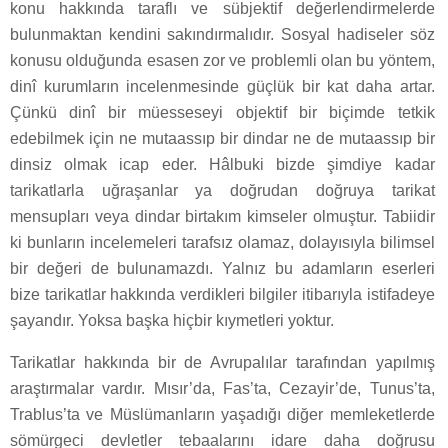
konu hakkında taraflı ve sübjektif değerlendirmelerde
bulunmaktan kendini sakındırmalıdır. Sosyal hadiseler söz
konusu olduğunda esasen zor ve problemli olan bu yöntem,
dinî kurumların incelenmesinde güçlük bir kat daha artar.
Çünkü dinî bir müesseseyi objektif bir biçimde tetkik
edebilmek için ne mutaassıp bir dindar ne de mutaassıp bir
dinsiz olmak icap eder. Hâlbuki bizde şimdiye kadar
tarikatlarla uğraşanlar ya doğrudan doğruya tarikat
mensupları veya dindar birtakım kimseler olmuştur. Tabiidir
ki bunların incelemeleri tarafsız olamaz, dolayısıyla bilimsel
bir değeri de bulunamazdı. Yalnız bu adamların eserleri
bize tarikatlar hakkında verdikleri bilgiler itibarıyla istifadeye
şayandır. Yoksa başka hiçbir kıymetleri yoktur.
Tarikatlar hakkında bir de Avrupalılar tarafından yapılmış
araştırmalar vardır. Mısır’da, Fas’ta, Cezayir’de, Tunus’ta,
Trablus’ta ve Müslümanların yaşadığı diğer memleketlerde
sömürgeci devletler tebaalarını idare daha doğrusu