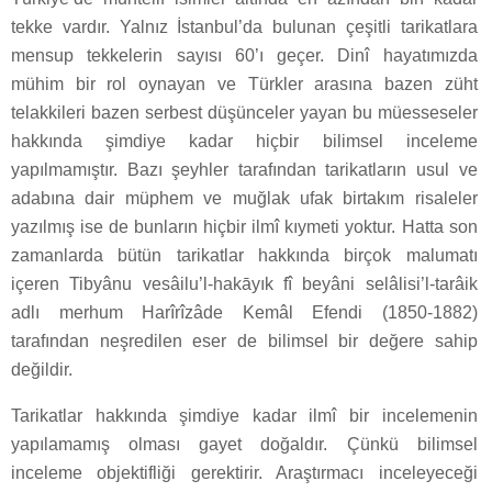
tekke vardır. Yalnız İstanbul’da bulunan çeşitli tarikatlara
mensup tekkelerin sayısı 60’ı geçer. Dinî hayatımızda
mühim bir rol oynayan ve Türkler arasına bazen züht
telakkileri bazen serbest düşünceler yayan bu müesseseler
hakkında şimdiye kadar hiçbir bilimsel inceleme
yapılmamıştır. Bazı şeyhler tarafından tarikatların usul ve
adabına dair müphem ve muğlak ufak birtakım risaleler
yazılmış ise de bunların hiçbir ilmî kıymeti yoktur. Hatta son
zamanlarda bütün tarikatlar hakkında birçok malumatı
içeren Tibyânu vesâilu’l-hakāyık fî beyâni selâlisi’l-tarâik
adlı merhum Harîrîzâde Kemâl Efendi (1850-1882)
tarafından neşredilen eser de bilimsel bir değere sahip
değildir.
Tarikatlar hakkında şimdiye kadar ilmî bir incelemenin
yapılamamış olması gayet doğaldır. Çünkü bilimsel
inceleme objektifliği gerektirir. Araştırmacı inceleyeceği