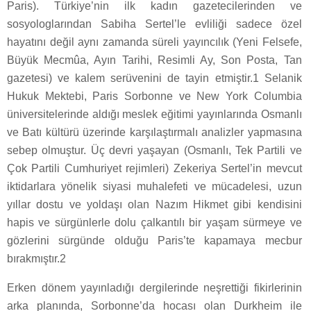
Paris). Türkiye’nin ilk kadın gazetecilerinden ve
sosyologlarından Sabiha Sertel’le evliliği sadece özel
hayatını değil aynı zamanda süreli yayıncılık (Yeni Felsefe,
Büyük Mecmûa, Ayın Tarihi, Resimli Ay, Son Posta, Tan
gazetesi) ve kalem serüvenini de tayin etmiştir.1 Selanik
Hukuk Mektebi, Paris Sorbonne ve New York Columbia
üniversitelerinde aldığı meslek eğitimi yayınlarında Osmanlı
ve Batı kültürü üzerinde karşılaştırmalı analizler yapmasına
sebep olmuştur. Üç devri yaşayan (Osmanlı, Tek Partili ve
Çok Partili Cumhuriyet rejimleri) Zekeriya Sertel’in mevcut
iktidarlara yönelik siyasi muhalefeti ve mücadelesi, uzun
yıllar dostu ve yoldaşı olan Nazım Hikmet gibi kendisini
hapis ve sürgünlerle dolu çalkantılı bir yaşam sürmeye ve
gözlerini sürgünde olduğu Paris’te kapamaya mecbur
bırakmıştır.2
Erken dönem yayınladığı dergilerinde neşrettiği fikirlerinin
arka planında, Sorbonne’da hocası olan Durkheim ile