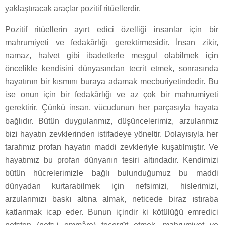
yaklaştıracak araçlar pozitif ritüellerdir.
Pozitif ritüellerin ayırt edici özelliği insanlar için bir
mahrumiyeti ve fedakârlığı gerektirmesidir. İnsan zikir,
namaz, halvet gibi ibadetlerle meşgul olabilmek için
öncelikle kendisini dünyasından tecrit etmek, sonrasında
hayatının bir kısmını buraya adamak mecburiyetindedir. Bu
ise onun için bir fedakârlığı ve az çok bir mahrumiyeti
gerektirir. Çünkü insan, vücudunun her parçasıyla hayata
bağlıdır. Bütün duygularımız, düşüncelerimiz, arzularımız
bizi hayatın zevklerinden istifadeye yöneltir. Dolayısıyla her
tarafımız profan hayatın maddi zevkleriyle kuşatılmıştır. Ve
hayatımız bu profan dünyanın tesiri altındadır. Kendimizi
bütün hücrelerimizle bağlı bulunduğumuz bu maddi
dünyadan kurtarabilmek için nefsimizi, hislerimizi,
arzularımızı baskı altına almak, neticede biraz ıstıraba
katlanmak icap eder. Bunun içindir ki kötülüğü emredici