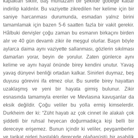
kapakları sıkılır, baş muntazam bir şekilde göbeğe kadar
indirilip kaldırılır. Bu vaziyette zikredilen her kelime için bir
saniye harcanması durumunda, esmadan yalnız birini
tamamlamak için bazen 5-6 saatten fazla bir vakit gerekir.
Hâlbuki dervişler çoğu zaman bu esmanın birkaçını birden
alır ve 40 gün devamlı zikir ile meşgul olurlar. Başın böyle
aylarca daima aynı vaziyette sallanması, gözlerin sıkılması
damarları yorar, beyin de yorulur. Zaten günlerce aynı
kelime ve aynı hayal önünde birey kendini unutur. Yavaş
yavaş dünyevi benliği ortadan kalkar. Sinirleri duymaz, beş
duyusu görevini ifa etmez olur. Bu suretle birey hayattan
uzaklaşmış ve yeni bir hayata girmiş bulunur. Zikir
esnasında tamamıyla erenler ve Mevlasına kavuşanlar da
eksik değildir. Çoğu veliler bu yolla ermiş kimselerdir.
Durkheim der ki: “Züht hayatı az çok cinnet ile alakalı çok
şiddetli bir ruhsal heyecan doğurmadıkça kişi belli bir
dereceye erişemez. Bunun içindir ki veliler, peygamberler
ve tarikat pirleri hastalıklı derecede olağanüstü bir asabilik