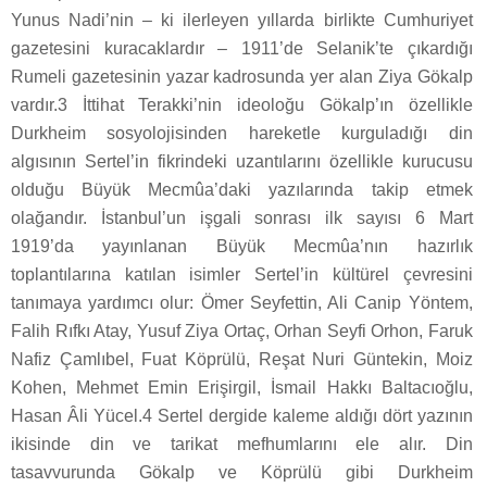
Yunus Nadi’nin – ki ilerleyen yıllarda birlikte Cumhuriyet
gazetesini kuracaklardır – 1911’de Selanik’te çıkardığı
Rumeli gazetesinin yazar kadrosunda yer alan Ziya Gökalp
vardır.3 İttihat Terakki’nin ideoloğu Gökalp’ın özellikle
Durkheim sosyolojisinden hareketle kurguladığı din
algısının Sertel’in fikrindeki uzantılarını özellikle kurucusu
olduğu Büyük Mecmûa’daki yazılarında takip etmek
olağandır. İstanbul’un işgali sonrası ilk sayısı 6 Mart
1919’da yayınlanan Büyük Mecmûa’nın hazırlık
toplantılarına katılan isimler Sertel’in kültürel çevresini
tanımaya yardımcı olur: Ömer Seyfettin, Ali Canip Yöntem,
Falih Rıfkı Atay, Yusuf Ziya Ortaç, Orhan Seyfi Orhon, Faruk
Nafiz Çamlıbel, Fuat Köprülü, Reşat Nuri Güntekin, Moiz
Kohen, Mehmet Emin Erişirgil, İsmail Hakkı Baltacıoğlu,
Hasan Âli Yücel.4 Sertel dergide kaleme aldığı dört yazının
ikisinde din ve tarikat mefhumlarını ele alır. Din
tasavvurunda Gökalp ve Köprülü gibi Durkheim