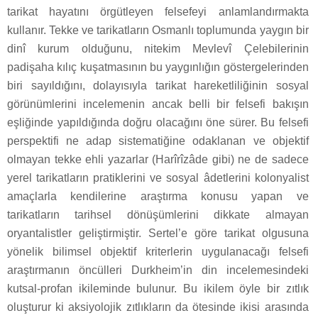
tarikat hayatını örgütleyen felsefeyi anlamlandırmakta
kullanır. Tekke ve tarikatların Osmanlı toplumunda yaygın bir
dinî kurum olduğunu, nitekim Mevlevî Çelebilerinin
padişaha kılıç kuşatmasının bu yaygınlığın göstergelerinden
biri sayıldığını, dolayısıyla tarikat hareketliliğinin sosyal
görünümlerini incelemenin ancak belli bir felsefi bakışın
eşliğinde yapıldığında doğru olacağını öne sürer. Bu felsefi
perspektifi ne adap sistematiğine odaklanan ve objektif
olmayan tekke ehli yazarlar (Harîrîzâde gibi) ne de sadece
yerel tarikatların pratiklerini ve sosyal âdetlerini kolonyalist
amaçlarla kendilerine araştırma konusu yapan ve
tarikatların tarihsel dönüşümlerini dikkate almayan
oryantalistler geliştirmiştir. Sertel’e göre tarikat olgusuna
yönelik bilimsel objektif kriterlerin uygulanacağı felsefi
araştırmanın öncülleri Durkheim’in din incelemesindeki
kutsal-profan ikileminde bulunur. Bu ikilem öyle bir zıtlık
oluşturur ki aksiyolojik zıtlıkların da ötesinde ikisi arasında