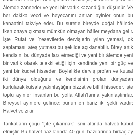
âlemde zanneder ve yeni bir varlık kazandığını düşünür. Ve
her dakika vecd ve heyecanını artıran ayinler onun bu
kanaatini takviye eder. Bu suretle bireyde doğal hâlinde
iken ortaya çıkması mümkün olmayan hâller meydana gelir.
İşte Rufaî ve Yesevîlerde dervişlerin yılan yemesi, ok
saplaması, ateş yutması bu şekilde açıklanabilir. Birey artık
kendisini bu dünyada farz etmediği ve yeni bir âlemde yeni
bir varlık olarak telakki ettiği için kendinde yeni bir güç ve
yeni bir kudret hisseder. Böylelikle derviş profan ve kutsal
iki dünya olduğunu ve kendisinin profan dünyadan
kurtularak kutsala yakınlaştığını bizzat ve bilfiil hisseder. İşte
toplu ayinler insanları bu yolla Allah’larına yakınlaştırırlar.
Bireysel ayinlere gelince; bunun en bariz iki şekli vardır:
Halvet ve zikir.
Tarikatların çoğu “çile çıkarmak” ismi altında halveti kabul
etmiştir. Bu halvet bazılarında 40 gün, bazılarında birkaç ay