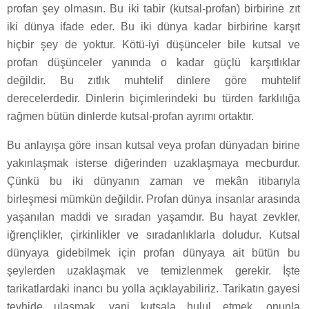
profan şey olmasın. Bu iki tabir (kutsal-profan) birbirine zıt
iki dünya ifade eder. Bu iki dünya kadar birbirine karşıt
hiçbir şey de yoktur. Kötü-iyi düşünceler bile kutsal ve
profan düşünceler yanında o kadar güçlü karşıtlıklar
değildir. Bu zıtlık muhtelif dinlere göre muhtelif
derecelerdedir. Dinlerin biçimlerindeki bu türden farklılığa
rağmen bütün dinlerde kutsal-profan ayrımı ortaktır.
Bu anlayışa göre insan kutsal veya profan dünyadan birine
yakınlaşmak isterse diğerinden uzaklaşmaya mecburdur.
Çünkü bu iki dünyanın zaman ve mekân itibarıyla
birleşmesi mümkün değildir. Profan dünya insanlar arasında
yaşanılan maddi ve sıradan yaşamdır. Bu hayat zevkler,
iğrençlikler, çirkinlikler ve sıradanlıklarla doludur. Kutsal
dünyaya gidebilmek için profan dünyaya ait bütün bu
şeylerden uzaklaşmak ve temizlenmek gerekir. İşte
tarikatlardaki inancı bu yolla açıklayabiliriz. Tarikatın gayesi
tevhide ulaşmak, yani kutsala hulul etmek, onunla