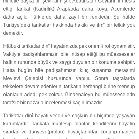
millette başka bir şekil almıştır. Abdülkadir Geylânî’nin tesis
ettiği tarikat (Kadirîlik) Araplarda daha koyu, Acemlerde
daha açık, Türklerde daha zayıf bir renktedir. Şu hâlde
Türkiye’deki tarikatlar hakkında hakiki ve ilmî bir tetkik yok
demektir.
Hâlbuki tarikatlar dinî hayatımızda pek önemli rol oynamıştır.
Vaktiyle padişahlarımızın bile intisap ettiği bu müesseseler
halkın ruhunda büyük ve saygı duyulan bir konuma sahiptir.
Hatta bugün bile padişahımızın kılıç kuşanma merasimi
Mevlevî Çelebisi huzurunda yapılır. Sonra taşralarda
tekkelere devam edenlerin, tarikatın herhangi birine mensup
olanların adedi pek çoktur. Binaenaleyh bu müesseselerin
tarafsız bir nazarla incelenmesi kaçınılmazdır.
Tarikatlar dinî hayatı vecdli ve coşkun bir biçimde yaşayan
kurumlardır. Tarikata müntesip olanlar, kendilerini hayatın
sıradan ve dünyevi (profan) ihtiyaçlarından kurtarıp manevi