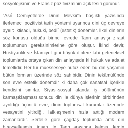
sosyolojisinin ve Fransız pozitivizminin açık tesiri görünür.
“Asrî Cemiyetlerde Dinin Mevkii”5 başlıklı yazısında
ilerlemeci pozitivist tarih yöntemi uyarınca dini üç devreye
ayırır: İktisadi, hukuki, bediî (estetik) dönemler. İlkel dinlerin
söz konusu olduğu birinci evrede Tanrı anlayışı ziraat
toplumunun gereksinimlerine göre oluşur. İkinci devir,
Hristiyanlık ve İslamiyet gibi büyük dinlere tabi geleneksel
toplumlarda ortaya çıkan din anlayışıdır ki hukuk ve adalet
temellidir. Her tür müesseseye nüfuz eden bu din yaşamın
bütün formları üzerinde söz sahibidir. Dinin tekâmülünde
son evre estetik dönemdir ki daha çok sanatsal içerikle
kendisini sınırlar. Siyasi-sosyal alanda iş bölümünün
karmaşıklaşması sonucu din ile dünya işlerinin birbirinden
ayrıldığı üçüncü evre, dinin toplumsal kurumlar üzerinde
vesayetini yitirdiği, laikleşmenin hızla arttığı modern
zamanlardır. Sertel’e göre çağdaş toplumda artık din
bireyselleşmiş, insan ile Tanrı arasında kalmış, ferdin