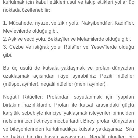
kurtulmak için kabul ettikleri usul ve takip ettikleri yollar üç
noktada özetlenebilir:
1. Mücahede, riyazet ve zikir yolu. Nakşibendîler, Kadirîler,
Mevlevîlerde olduğu gibi.
2. Aşk ve vecd yolu. Bektaşîler ve Melamîlerde olduğu gibi.
3. Cezbe ve istiğrak yolu. Rufaîler ve Yesevîlerde olduğu
gibi.
Bu üç usulü de kutsala yaklaşmak ve profan dünyadan
uzaklaşmak açısından ikiye ayırabiliriz: Pozitif ritüeller
(müspet ayinler), negatif ritüeller (menfi ayinler).
Negatif Ritüeller: Profandan soyutlanmak için yapılan
birtakım hazırlıklardır. Profan ile kutsal arasındaki güçlü
karşıtlık sebebiyle ikinciye yaklaşmak isteyenler birinciden
nefslerini tecrit etmeye mecburlardır. Birey, profan dünyadan
ve bileşenlerinden kurtulmadıkça kutsala yaklaşamaz. Sıkı
ve hakiki bir din hayatı yaşayamaz. Negatif ritüelleri bir