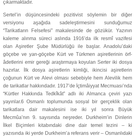
çıkarmaktadır.
Sertel’in düşüncesindeki pozitivist söylemin bir diğer
versiyonu aşağıda sadeleştirmesini sunduğumuz
“Tarikatların Felsefesi” makalesinde de gözükür. Yazının
kaleme alınma süreci aslında 1916’da ilk resmî vazifesi
olan Aşiretler Şube Müdürlüğü ile başlar. Anadolu’daki
göçebe ve yarı-göçebe Kürt ve Türkmen aşiretlerinin örf-
âdetlerini emir gereği araştırmaya koyulan Serter iki dosya
hazırlar. İlk dosya aşiretlerin kimliği, ikincisi aşiretlerin
çoğunun Kürt ve Alevi olması sebebiyle hem Alevilik hem
de tarikatlar hakkındadır. 1917’de İçtimâiyyat Mecmuası’nda
“Kürtler Hakkında Tedkîkât” adlı iki Almanca çeviri yazı
yayınlar.6 Osmanlı toplumunda sosyal bir gerçeklik olan
tarikatlara dair makalesini ise iki yıl sonra Büyük
Mecmûa’nın 9. sayısında neşreder. Durkheim’in Dinlerin
İlkel Biçimleri kitabındaki dine dair temel tezini – ki
yazısında iki yerde Durkheim’a referans verir – Osmanlıdaki