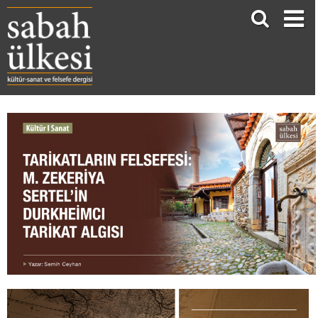
TARİKATLARIN FELSEFESİ: M. ZEKERİYA SERTEL’İN DURKHEİMCI TARİKAT ALGISI