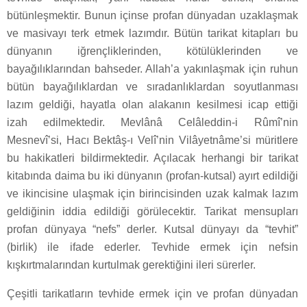
bütünleşmektir. Bunun içinse profan dünyadan uzaklaşmak
ve masivayı terk etmek lazımdır. Bütün tarikat kitapları bu
dünyanın iğrençliklerinden, kötülüklerinden ve
bayağılıklarından bahseder. Allah’a yakınlaşmak için ruhun
bütün bayağılıklardan ve sıradanlıklardan soyutlanması
lazım geldiği, hayatla olan alakanın kesilmesi icap ettiği
izah edilmektedir. Mevlânâ Celâleddin-i Rûmî’nin
Mesnevî’si, Hacı Bektâş-ı Velî’nin Vilâyetnâme’si müritlere
bu hakikatleri bildirmektedir. Açılacak herhangi bir tarikat
kitabında daima bu iki dünyanın (profan-kutsal) ayırt edildiği
ve ikincisine ulaşmak için birincisinden uzak kalmak lazım
geldiğinin iddia edildiği görülecektir. Tarikat mensupları
profan dünyaya “nefs” derler. Kutsal dünyayı da “tevhit”
(birlik) ile ifade ederler. Tevhide ermek için nefsin
kışkırtmalarından kurtulmak gerektiğini ileri sürerler.
Çeşitli tarikatların tevhide ermek için ve profan dünyadan