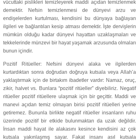
vücuttaki pislikleri temizleyerek maddi açıdan temizlenmek
demektir. Nefsin temizlenmesi de dünyevi arzu ve
endişelerden kurtulması, kendisini bu dünyaya bağlayan
ilgileri ve bağlantıları kesip atması demektir. İşte dervişlerin
mümkün olduğu kadar dünyevi hayattan uzaklaşmaları ve
tekkelerinde münzevi bir hayat yaşamak arzusunda olmaları
bunun içindir.
Pozitif Ritüeller: Nefsini dünyevi alaka ve ilgilerden
kurtardıktan sonra doğrudan doğruya kutsala veya Allah’a
yaklaştırmak için de birtakım ibadetler vardır: Namaz, oruç,
zikir, halvet vs. Bunlara “pozitif ritüeller” diyebiliriz. Negatif
ritüeller pozitif ritüellere ulaşmak için bir geçittir. Maddi ve
manevi açıdan temiz olmayan birisi pozitif ritüelleri yerine
getiremez. Bununla birlikte negatif ritüeller insanların ruhu
üzerinde pozitif bir etkide bulunmaktan da uzak değildir.
İnsan maddi hayat ile alakasını kesince kendisini az çok
kutsala yakınlaşmış sayar. Fakat insanı asıl kutsala