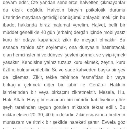
devam eder. Öte yandan senelerce halvetten çıkmayanlar
da eksik değildir. Halvetin bireyin psikolojik durumu
üzerinde meydana getirdiği dönüşümü anlayabilmek için bu
ibadet hakkında biraz malumat verelim. Halvet, belli bir
müddet genellikle 40 gün (erbain) dergâh içinde mobilyasız
kuru bir odaya kapanarak zikir ile meşgul olmaktır. Bu
esnada zahide söz söylemek, ona dünyasını hatırlatacak
olan hemcinslerini ve dünyevi şeyleri görmek ve yiyip-içmek
yasaktır. Kendisine yalnız tuzsuz kuru ekmek, zeytin, kuru
üzüm, bulgur verilebilir. Su ve sade kahveden başka bir şey
de içilemez. Zikir, tekke tabirince “esma”dan bir veya
birkaçını çekmek diğer bir tabir ile Cenâb-ı Hakk’ın
isimlerinden bir veya birkaçını zikretmektir. Mesela, Hu,
Hak, Allah, Hay gibi esmadan biri müridin kabiliyetine göre
şeyh tarafından uygun görülen miktarda tekrar edilir. Bu
miktar ekseri 20, 30, 40 bin defadır. Zikir esnasında bedenin
muntazam ve ritmik bir şekilde hareketi şarttır. Evvela göz