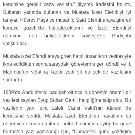
kendisine gerekli ceza verilsin.” diyerek iradesini belirtti.
Sultanın yanında bulunan ve Mustafa İzzet Efendi’yi iyi
tanıyan Hüsrev Paşa ve musahip Said Efendi araya girerek
konuyu güzellikle halledeceklerini ve İzzet Efendi’yi
görevine geri getireceklerini söyleyerek Padişahı
yatıştırdılar.
Mustafa İzzet Efendi araya giren hatırlı insanların vesilesiyle
ikna edildikten sonra saraydaki görevlerine geri döndü ve II.
Mahmud’un vefatına kadar yedi yıl bu şekilde vazifesini
sürdürdü.
1839’da Abdülmecid padişah olunca o dönemin önemli bir
vazifesi sayılan Eyüp Sultan Camii hatipliğine talip oldu. Bu
vazifenin yanı sıra Laleli Camii Vakfı’nın idaresi de
kendisine verildi. Mustafa İzzet Efendinin hayatının bu
döneminde cuma günlerini hutbe hazırlığına ayırıp bu güne
hürmeten yazı yazmadığı için, “Cumartesi günü yazdığım