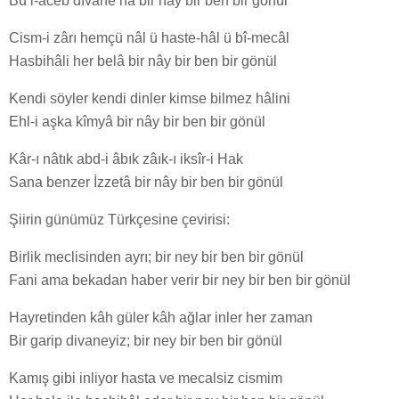
Bü’l-aceb dîvâne hâ bir nây bir ben bir gönül
Cism-i zârı hemçü nâl ü haste-hâl ü bî-mecâl
Hasbihâli her belâ bir nây bir ben bir gönül
Kendi söyler kendi dinler kimse bilmez hâlini
Ehl-i aşka kîmyâ bir nây bir ben bir gönül
Kâr-ı nâtık abd-i âbık zâık-ı iksîr-i Hak
Sana benzer İzzetâ bir nây bir ben bir gönül
Şiirin günümüz Türkçesine çevirisi:
Birlik meclisinden ayrı; bir ney bir ben bir gönül
Fani ama bekadan haber verir bir ney bir ben bir gönül
Hayretinden kâh güler kâh ağlar inler her zaman
Bir garip divaneyiz; bir ney bir ben bir gönül
Kamış gibi inliyor hasta ve mecalsiz cismim