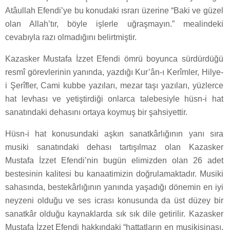
Atâullah Efendi’ye bu konudaki ısrarı üzerine “Baki ve güzel
olan Allah’tır, böyle işlerle uğraşmayın.” mealindeki
cevabıyla razı olmadığını belirtmiştir.
Kazasker Mustafa İzzet Efendi ömrü boyunca sürdürdüğü
resmî görevlerinin yanında, yazdığı Kur’ân-ı Kerîmler, Hilye-
i Şerîfler, Cami kubbe yazıları, mezar taşı yazıları, yüzlerce
hat levhası ve yetiştirdiği onlarca talebesiyle hüsn-i hat
sanatındaki dehasını ortaya koymuş bir şahsiyettir.
Hüsn-i hat konusundaki aşkın sanatkârlığının yanı sıra
musiki sanatındaki dehası tartışılmaz olan Kazasker
Mustafa İzzet Efendi’nin bugün elimizden olan 26 adet
bestesinin kalitesi bu kanaatimizin doğrulamaktadır. Musiki
sahasında, bestekârlığının yanında yaşadığı dönemin en iyi
neyzeni olduğu ve ses icrası konusunda da üst düzey bir
sanatkâr olduğu kaynaklarda sık sık dile getirilir. Kazasker
Mustafa İzzet Efendi hakkındaki “hattatların en musikişinası,