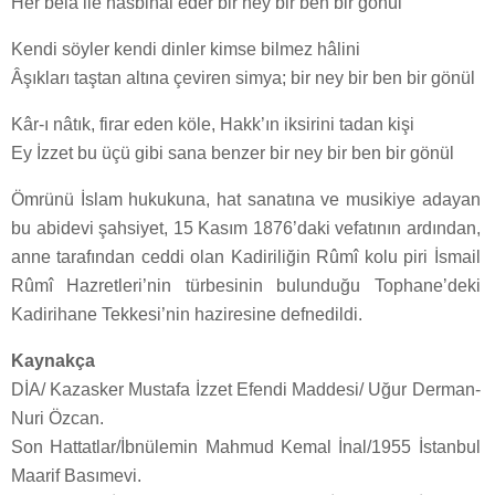
Her bela ile hasbihâl eder bir ney bir ben bir gönül
Kendi söyler kendi dinler kimse bilmez hâlini
Âşıkları taştan altına çeviren simya; bir ney bir ben bir gönül
Kâr-ı nâtık, firar eden köle, Hakk’ın iksirini tadan kişi
Ey İzzet bu üçü gibi sana benzer bir ney bir ben bir gönül
Ömrünü İslam hukukuna, hat sanatına ve musikiye adayan
bu abidevi şahsiyet, 15 Kasım 1876’daki vefatının ardından,
anne tarafından ceddi olan Kadiriliğin Rûmî kolu piri İsmail
Rûmî Hazretleri’nin türbesinin bulunduğu Tophane’deki
Kadirihane Tekkesi’nin haziresine defnedildi.
Kaynakça
DİA/ Kazasker Mustafa İzzet Efendi Maddesi/ Uğur Derman-
Nuri Özcan.
Son Hattatlar/İbnülemin Mahmud Kemal İnal/1955 İstanbul
Maarif Basımevi.