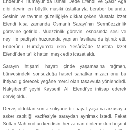
Enderûn-ı Hümâyun’da İsmâil Dede Efendi ve Şâkir Ağa
gibi devrin en büyük musiki üstatlarıyla beraber bulundu.
Sesinin ve tavrının güzelliğiyle dikkat çeken Mustafa İzzet
Efendi kısa zamanda Osmanlı Sarayı’nın Sermüezzinlik
görevine getirildi. Müezzinlik görevini esnasında sesi ve
neyi ile padişah huzurunda yapılan fasıllara da iştirak etti.
Enderûn-ı Hümâyun’da iken Yesârîzâde Mustafa İzzet
Efendi’den ta‘lik hattını meşk edip icazet aldı.
Sarayın ihtişamlı hayatı içinde yaşamasına rağmen,
bünyesindeki sonsuzluğa hasret sanatkâr mizacı onu bu
ihtiyacı giderecek yegâne merci olan tasavvufa yönlendirdi.
Nakşibendî şeyhi Kayserili Ali Efendi’ye intisap ederek
derviş oldu.
Derviş olduktan sonra sufiyane bir hayat yaşama arzusuyla
asker zabitliği vazifesiyle saraydan ayrılmak istedi. Fakat
Sultan Mahmud’un kendisini her zaman dinlemekten hoşnut