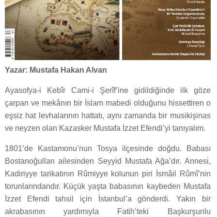
Yazar: Mustafa Hakan Alvan
Ayasofya-i Kebîr Cami-i Şerîf’ine gidildiğinde ilk göze
çarpan ve mekânın bir İslam mabedi olduğunu hissettiren o
eşsiz hat levhalarının hattatı, aynı zamanda bir musikişinas
ve neyzen olan Kazasker Mustafa İzzet Efendi’yi tanıyalım.
1801’de Kastamonu’nun Tosya ilçesinde doğdu. Babası
Bostanoğulları ailesinden Seyyid Mustafa Ağa’dır. Annesi,
Kadiriyye tarikatının Rûmiyye kolunun piri İsmâil Rûmî’nin
torunlarındandır. Küçük yaşta babasının kaybeden Mustafa
İzzet Efendi tahsil için İstanbul’a gönderdi. Yakın bir
akrabasının yardımıyla Fatih’teki Başkurşunlu