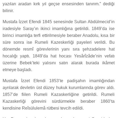
yazıları aradan kırk yıl geçse ensesinden tanırım.” dediği
bilinir.
Mustafa İzzet Efendi 1845 senesinde Sultan Abdülmecid’in
iradesiyle Saray’ın ikinci imamlığına getirildi. 1849’da ise
birinci imamlığa terfi ettirilmesiyle beraber Anadolu, kısa bir
süre sonra ise Rumeli Kazeskerliği payeleri verildi. Bu
dönemde resmî görevlerinin yanı sıra şehzadelere hat
hocalığı yaptı. 1849’da hat hocası Yesârîzâde’nin vefatı
üzerine Bebek’teki yalısını satın alarak burada ikâmet
etmeye başladı.
Mustafa İzzet Efendi 1853’te padişahın imamlığından
ayrılarak devletin üst düzey hukuk kurumlarında görev aldı.
1857’de fiilen Rumeli Kazaskerliğine getirildi. Rumeli
Kazaskerliği görevini sürdürmekle beraber 1860’ta
kendisine Reîsülulemâ rütbesi tevcih edildi.