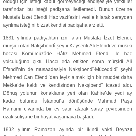
olduğu için isteği kabul görmeyeceği endişesiyle yetkililer
tarafından bu isteği padişaha iletilemedi. Bunun üzerine
Mustafa İzzet Efendi Hac vazifesini vesile kılarak saraydan
ayrılma isteğini bizzat kendisi padişaha arz etti.
1831 yılında padişahtan izni alan Mustafa İzzet Efendi,
mürşidi olan Nakşibendî şeyhi Kayserili Ali Efendi ve musiki
hocası Kömürcüzâde Hâfız Mehmed Efendi ile hac
yolculuğuna çıktı. Haccı eda ettikten sonra mürşidi Ali
Efendi’nin de müsaadesiyle Nakşibendî-Müceddidî şeyhi
Mehmed Can Efendi’den feyiz almak için bir müddet daha
Mekke’de kaldı ve kendisinden Nakşibendî icazeti aldı.
Dönüş yolunun konaklama yeri olan Kahire’de yedi ay
kadar bulundu. İstanbul’a dönüşünde Mahmud Paşa
Hamamı civarında bir ev satın alarak saray çevresinden
uzak sufiyane bir hayat yaşamaya başladı.
1832 yılının Ramazan ayında bir ikindi vakti Beyazıt