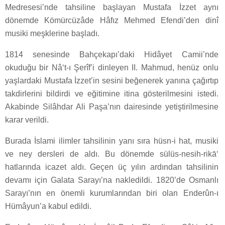
Medresesi’nde tahsiline başlayan Mustafa İzzet aynı
dönemde Kömürcüzâde Hâfız Mehmed Efendi’den dinî
musiki meşklerine başladı.
1814 senesinde Bahçekapı’daki Hidâyet Camii’nde
okuduğu bir Nâ‘t-ı Şerîf’i dinleyen II. Mahmud, henüz onlu
yaşlardaki Mustafa İzzet’in sesini beğenerek yanına çağırtıp
takdirlerini bildirdi ve eğitimine itina gösterilmesini istedi.
Akabinde Silâhdar Ali Paşa’nın dairesinde yetiştirilmesine
karar verildi.
Burada İslami ilimler tahsilinin yanı sıra hüsn-i hat, musiki
ve ney dersleri de aldı. Bu dönemde sülüs-nesih-rikā‘
hatlarında icazet aldı. Geçen üç yılın ardından tahsilinin
devamı için Galata Sarayı’na nakledildi. 1820’de Osmanlı
Sarayı’nın en önemli kurumlarından biri olan Enderûn-ı
Hümâyun’a kabul edildi.