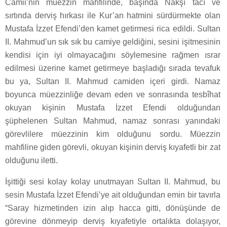
Camii’nin müezzin mahfilinde, başında Nakşî tacı ve
sırtında derviş hırkası ile Kur’an hatmini sürdürmekte olan
Mustafa İzzet Efendi’den kamet getirmesi rica edildi. Sultan
II. Mahmud’un sık sık bu camiye geldiğini, sesini işitmesinin
kendisi için iyi olmayacağını söylemesine rağmen ısrar
edilmesi üzerine kamet getirmeye başladığı sırada tevafuk
bu ya, Sultan II. Mahmud camiden içeri girdi. Namaz
boyunca müezzinliğe devam eden ve sonrasında tesbîhat
okuyan kişinin Mustafa İzzet Efendi olduğundan
şüphelenen Sultan Mahmud, namaz sonrası yanındaki
görevlilere müezzinin kim olduğunu sordu. Müezzin
mahfiline giden görevli, okuyan kişinin derviş kıyafetli bir zat
olduğunu iletti.
İşittiği sesi kolay kolay unutmayan Sultan II. Mahmud, bu
sesin Mustafa İzzet Efendi’ye ait olduğundan emin bir tavırla
“Saray hizmetinden izin alıp hacca gitti, dönüşünde de
görevine dönmeyip derviş kıyafetiyle ortalıkta dolaşıyor,