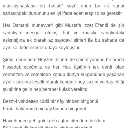
musikişinasların en hattatı” sözü onun bu iki sanat
sahasındaki durumunu en iyi ifade eden tespit olsa gerektir.
Her Osmanlı münevveri gibi Mustafa İzzet Efendi de şiir
sanatıyla meşgul olmuş, hat ve musiki sanatındaki
aşkınlığına ek olarak az sayıdaki şiirleri ile bu sahada da
aynı kalitede eserler ortaya koymuştur.
Şimdi onun hem Neyzenlik hem de şairlik yönünü bir arada
hissedebileceğimiz ve her Hak âşığının tek derdi olan
cennetten ve cemalden kopup dünya sürgününde yaşanan
ayrılık acısına teselli olarak kendine ney sazını yoldaş ettiği
şu şiirine gelin hep beraber kulak verelim;
Bezm-i vahdetten cüdâ bir nây bir ben bir gönül
Fânî-i bâkî-nümâ bir nây bir ben bir gönül
Hayretinden geh güler geh aglar inler dem-be-dem