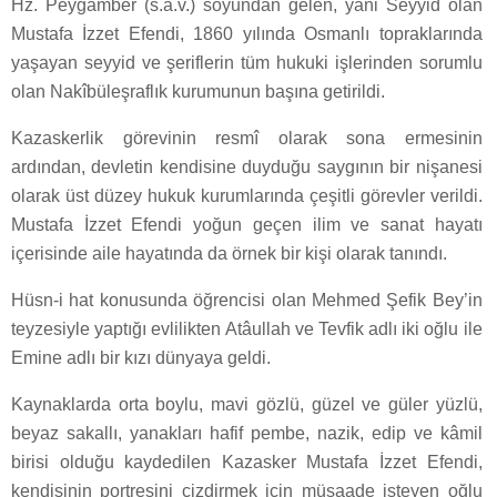
Hz. Peygamber (s.a.v.) soyundan gelen, yani Seyyid olan
Mustafa İzzet Efendi, 1860 yılında Osmanlı topraklarında
yaşayan seyyid ve şeriflerin tüm hukuki işlerinden sorumlu
olan Nakîbüleşraflık kurumunun başına getirildi.
Kazaskerlik görevinin resmî olarak sona ermesinin
ardından, devletin kendisine duyduğu saygının bir nişanesi
olarak üst düzey hukuk kurumlarında çeşitli görevler verildi.
Mustafa İzzet Efendi yoğun geçen ilim ve sanat hayatı
içerisinde aile hayatında da örnek bir kişi olarak tanındı.
Hüsn-i hat konusunda öğrencisi olan Mehmed Şefik Bey’in
teyzesiyle yaptığı evlilikten Atâullah ve Tevfik adlı iki oğlu ile
Emine adlı bir kızı dünyaya geldi.
Kaynaklarda orta boylu, mavi gözlü, güzel ve güler yüzlü,
beyaz sakallı, yanakları hafif pembe, nazik, edip ve kâmil
birisi olduğu kaydedilen Kazasker Mustafa İzzet Efendi,
kendisinin portresini çizdirmek için müsaade isteyen oğlu