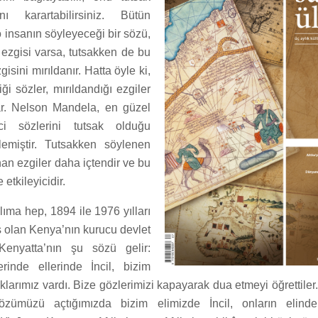
ını karartabilirsiniz. Bütün
 insanın söyleyeceği bir sözü,
 ezgisi varsa, tutsakken de bu
isini mırıldanır. Hatta öyle ki,
ği sözler, mırıldandığı ezgiler
lar. Nelson Mandela, en güzel
ci sözlerini tutsak olduğu
emiştir. Tutsakken söylenen
nan ezgiler daha içtendir ve bu
etkileyicidir.
lıma hep, 1894 ile 1976 yılları
 olan Kenya’nın kurucu devlet
enyatta’nın şu sözü gelir:
lerinde ellerinde İncil, bizim
klarımız vardı. Bize gözlerimizi kapayarak dua etmeyi öğrettiler
özümüzü açtığımızda bizim elimizde İncil, onların elind