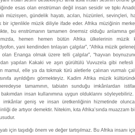
üziğinde esas olan enstrüman değil insan sesidir ve tıpkı Anad
kalı müzisyen, gündelik hayatı, acıları, hüzünleri, sevinçleri, 
ük bir içtenlikle müzik diliyle ifade eder. Afrika müziğinin mer
rlikte, bu enstrümanın tamamen önemsiz olduğu anlamına gel
ğımızda, hemen hemen bütün Afrika ülkelerinin müzik kü
dyofon, yani kendinden tınlayan çalgılar”, “Afrika müzik gelene
ri olan Enanga olmak üzere telli çalgılar”, “hayvan boynuzu
dan yapılan Kakaki ve aşırı gürültülü Vuvuzela gibi nefesli 
en mamul, elle ya da tokmak türü aletlerle çalınan vurmalı çal
ınıfa ayrıldığını görmekteyiz. Kadim Afrika müzik kültüründ
neredeyse tamamının, tabiatın sunduğu imkânlardan istifa
 bakımdan insan kullanımına uygun olduklarını söyleyebiliriz. 
u imkânlar geniş ve insan üretkenliğinin hizmetinde olunc
nginliği de artıyor demektir. Nitekim, kıta Afrika’sında muazzam 
nusudur.
atı için taşıdığı önem ve değer tartışılmaz. Bu Afrika insanı içi