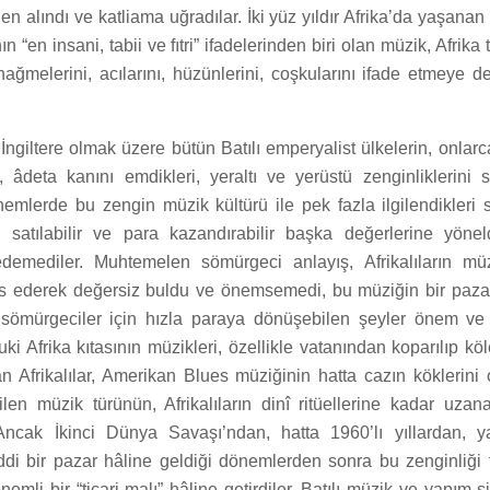
den alındı ve katliama uğradılar. İki yüz yıldır Afrika’da yaşanan
n “en insani, tabii ve fıtri” ifadelerinden biri olan müzik, Afrika 
 nağmelerini, acılarını, hüzünlerini, coşkularını ifade etmeye d
ngiltere olmak üzere bütün Batılı emperyalist ülkelerin, onlarca
i, âdeta kanını emdikleri, yeraltı ve yerüstü zenginliklerini 
önemlerde bu zengin müzik kültürü ile pek fazla ilgilendikleri
 satılabilir ve para kazandırabilir başka değerlerine yöne
edemediler. Muhtemelen sömürgeci anlayış, Afrikalıların mü
yas ederek değersiz buldu ve önemsemedi, bu müziğin bir paza
 sömürgeciler için hızla paraya dönüşebilen şeyler önem ve 
ki Afrika kıtasının müzikleri, özellikle vatanından koparılıp kö
n Afrikalılar, Amerikan Blues müziğinin hatta cazın köklerini o
ilen müzik türünün, Afrikalıların dinî ritüellerine kadar uzan
 Ancak İkinci Dünya Savaşı’ndan, hatta 1960’lı yıllardan, y
iddi bir pazar hâline geldiği dönemlerden sonra bu zenginliği 
mli bir “ticari malı” hâline getirdiler. Batılı müzik ve yapım şi