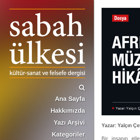
AFRİKA’NIN MÜZİKLİ HİKÂYESİ
Ana Sayfa
Hakkımızda
Yazı Arşivi
Yazar: Yalçın Ç
Kategoriler
Bir insanın elle