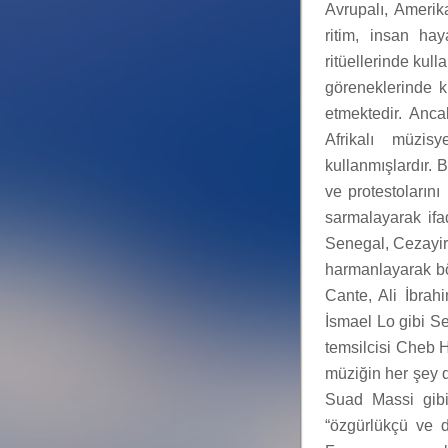
Avrupalı, Amerik
ritim, insan ha
ritüellerinde kul
göreneklerinde k
etmektedir. Anca
Afrikalı müzis
kullanmışlardır. 
ve protestolarını
sarmalayarak ifa
Senegal, Cezayir 
harmanlayarak böy
Cante, Ali İbrah
İsmael Lo gibi S
temsilcisi Cheb Ha
müziğin her şey 
Suad Massi gibi
“özgürlükçü ve 