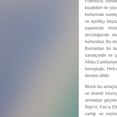
Fransızca zorunl
kıyafetleri ile (u
kullanmak suretiy
ve ayrılıkçı beya
sayesinde Hrist
öncülüğünde ırk
kullandılar. Bu mü
Bunlardan bir t
sanatçısıdır ve ş
Afrika Cumhuriyeti
konuştuğu, Hint
denilen dildir.
Müzik bu amaçla 
ve önemli müzis
anmadan geçmeme
Nijer’e, Fas’a, E
varlığı ve müzisy