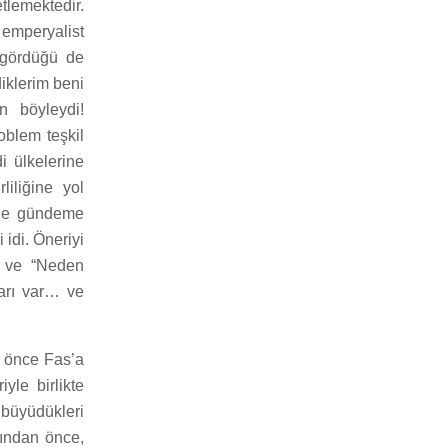
etlemektedir.
 emperyalist
l gördüğü de
iklerim beni
n böyleydi!
oblem teşkil
i ülkelerine
iliğine yol
bile gündeme
i idi. Öneriyi
di ve “Neden
ları var… ve
in önce Fas’a
le birlikte
 büyüdükleri
rından önce,