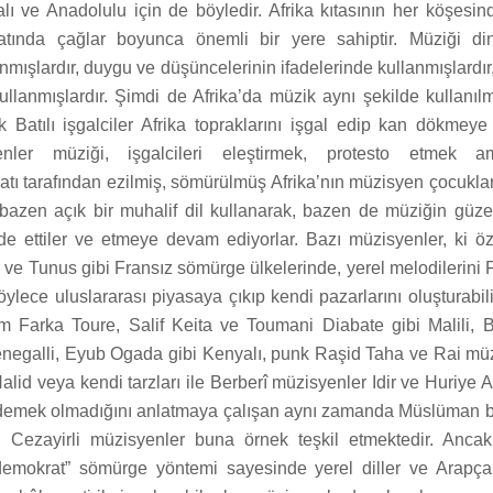
alı ve Anadolulu için de böyledir. Afrika kıtasının her köşesi
yatında çağlar boyunca önemli bir yere sahiptir. Müziği di
lanmışlardır, duygu ve düşüncelerinin ifadelerinde kullanmışlardı
ullanmışlardır. Şimdi de Afrika’da müzik aynı şekilde kullan
k Batılı işgalciler Afrika topraklarını işgal edip kan dökmeye
yenler müziği, işgalcileri eleştirmek, protesto etmek 
Batı tarafından ezilmiş, sömürülmüş Afrika’nın müzisyen çocukları
 bazen açık bir muhalif dil kullanarak, bazen de müziğin güzel
de ettiler ve etmeye devam ediyorlar. Bazı müzisyenler, ki öze
ve Tunus gibi Fransız sömürge ülkelerinde, yerel melodilerini 
lece uluslararası piyasaya çıkıp kendi pazarlarını oluşturabili
im Farka Toure, Salif Keita ve Toumani Diabate gibi Malili,
enegalli, Eyub Ogada gibi Kenyalı, punk Raşid Taha ve Rai mü
lid veya kendi tarzları ile Berberî müzisyenler Idir ve Huriye Ai
demek olmadığını anlatmaya çalışan aynı zamanda Müslüman bi
 Cezayirli müzisyenler buna örnek teşkil etmektedir. Ancak
demokrat” sömürge yöntemi sayesinde yerel diller ve Arapça