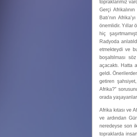
topraklarımız var
Gerçi Afrikalını
Batı’nın Afrika’
önemlidir. Yıllar
hiç şaşırtmamış
Radyoda anlatıld
etmekteydi ve bu 
boşaltılması sö
açacaktı. Hatta 
geldi. Önerilerden 
getiren şahsiyet
Afrika?” sorusun
orada yaşayanlar 
Afrika kıtası ve A
ve ardından Gün
neredeyse son iki
topraklarda insa