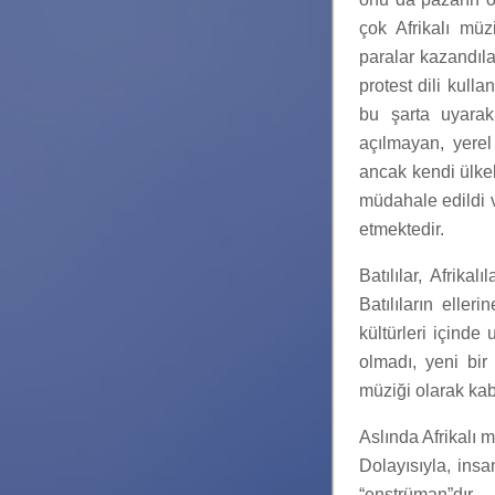
çok Afrikalı müz
paralar kazandılar
protest dili kull
bu şarta uyarak
açılmayan, yerel
ancak kendi ülkel
müdahale edildi v
etmektedir.
Batılılar, Afrika
Batılıların eller
kültürleri içind
olmadı, yeni bir
müziği olarak kabu
Aslında Afrikalı m
Dolayısıyla, ins
“enstrüman”dır… 