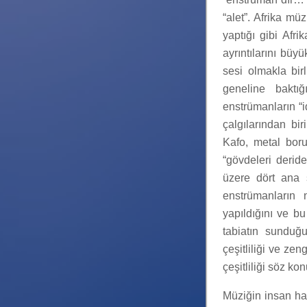
“alet”. Afrika m
yaptığı gibi Afri
ayrıntılarını büy
sesi olmakla bi
geneline baktı
enstrümanların “i
çalgılarından bi
Kafo, metal boru
“gövdeleri derid
üzere dört ana s
enstrümanların 
yapıldığını ve bu
tabiatın sunduğ
çeşitliliği ve ze
çeşitliliği söz ko
Müziğin insan hay