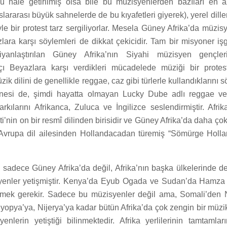
u hâle getirilmiş olsa bile bu müzisyenlerden bazıları en a
luslararası büyük sahnelerde de bu kıyafetleri giyerek), yerel diller
le bir protest tarz sergiliyorlar. Mesela Güney Afrika’da müzisy
zlara karşı söylemleri de dikkat çekicidir. Tam bir misyoner işg
iyanlaştırılan Güney Afrika’nın Siyahi müzisyen gençle
çı Beyazlara karşı verdikleri mücadelede müziği bir protest
zik dilini de genellikle reggae, caz gibi türlerle kullandıklarını sö
anesi de, şimdi hayatta olmayan Lucky Dube adlı reggae 
arkılarını Afrikanca, Zuluca ve İngilizce seslendirmiştir. Afr
’nin on bir resmî dilinden birisidir ve Güney Afrika’da daha çok 
-Avrupa dil ailesinden Hollandacadan türemiş “Sömürge Holla
sadece Güney Afrika’da değil, Afrika’nın başka ülkelerinde de
yenler yetişmiştir. Kenya’da Eyub Ogada ve Sudan’da Hamza 
k gerekir. Sadece bu müzisyenler değil ama, Somali’den 
tiyopya’ya, Nijerya’ya kadar bütün Afrika’da çok zengin bir müzi
enlerin yetiştiği bilinmektedir. Afrika yerlilerinin tamtamlar