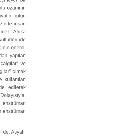
olu ozanının
hayatın bütün
kezinde insan
mez. Afrika
ltürlerinde
ğinin önemli
ndan yapılan
çalgılar” ve
gılar” olmak
e kullanılan
de edilerek
Dolayısıyla,
a enstrüman
bir enstrüman
n de, Asyalı,