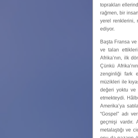
toprakları ellerin
rağmen, bir insanı
yerel renklerini,
ediyor.
Başta Fransa ve İ
ve talan ettikler
Afrika’nın, ilk d
Çünkü Afrika’nın
zenginliği fark 
müzikleri ile kı
değeri yoktu ve
etmekteydi. Hâlbu
Amerika’ya satıla
“Gospel” adı ver
geçmişi vardır.
metalaştığı ve c
onu da pazarın öne