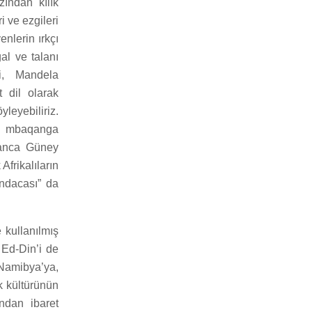
zından kılık
i ve ezgileri
enlerin ırkçı
al ve talanı
ri, Mandela
 dil olarak
yleyebiliriz.
ve mbaqanga
ikanca Güney
Afrikalıların
ndacası” da
 kullanılmış
Ed-Din’i de
Namibya’ya,
k kültürünün
ından ibaret