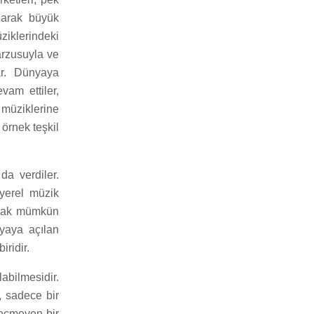
unarak büyük
üziklerindeki
arzusuyla ve
ar. Dünyaya
vam ettiler,
, müziklerine
örnek teşkil
 da verdiler.
 yerel müzik
uymak mümkün
nyaya açılan
iridir.
labilmesidir.
, sadece bir
geçmeyen bir