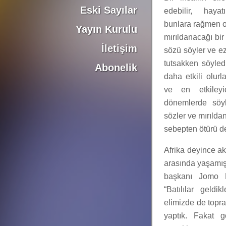
Eski Sayılar
edebilir, hayat
bunlara rağmen o
Yayın Kurulu
mırıldanacağı bir
İletişim
sözü söyler ve ezg
tutsakken söyledi
Abonelik
daha etkili olur
ve en etkileyi
dönemlerde söyl
sözler ve mırılda
sebepten ötürü de 
Afrika deyince ak
arasında yaşamış
başkanı Jomo K
“Batılılar geldik
elimizde de topra
yaptık. Fakat g