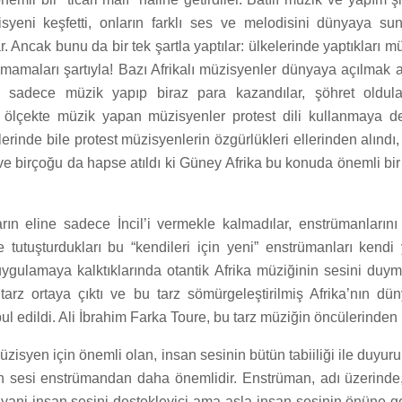
isyeni keşfetti, onların farklı ses ve melodisini dünyaya s
. Ancak bunu da bir tek şartla yaptılar: ülkelerinde yaptıkları m
anmamaları şartıyla! Bazı Afrikalı müzisyenler dünyaya açılmak 
 sadece müzik yapıp biraz para kazandılar, şöhret oldul
 ölçekte müzik yapan müzisyenler protest dili kullanmaya de
erinde bile protest müzisyenlerin özgürlükleri ellerinden alındı
e birçoğu da hapse atıldı ki Güney Afrika bu konuda önemli bir 
lıların eline sadece İncil’i vermekle kalmadılar, enstrümanlarını
ine tutuşturdukları bu “kendileri için yeni” enstrümanları kendi
e uygulamaya kalktıklarında otantik Afrika müziğinin sesini d
 tarz ortaya çıktı ve bu tarz sömürgeleştirilmiş Afrika’nın dü
l edildi. Ali İbrahim Farka Toure, bu tarz müziğin öncülerinden b
üzisyen için önemli olan, insan sesinin bütün tabiiliği ile duyuru
an sesi enstrümandan daha önemlidir. Enstrüman, adı üzerinde
yani insan sesini destekleyici ama asla insan sesinin önüne 