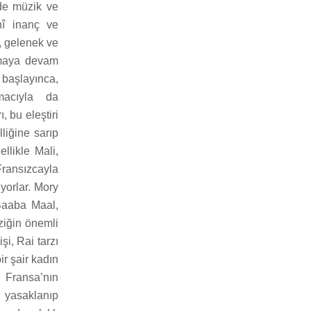
nde müzik ve
nî inanç ve
r, gelenek ve
ılmaya devam
 başlayınca,
amacıyla da
, bu eleştiri
liğine sarıp
llikle Mali,
Fransızcayla
yorlar. Mory
 Baaba Maal,
ziğin önemli
şi, Rai tarzı
r şair kadın
 Fransa’nın
 yasaklanıp