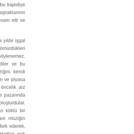
 bu trajediye
topraklarının
evam etti ve
 yıldır işgal
sömürdükleri
 söylenemez.
ldiler ve bu
ziğini kendi
rı ve piyasa
öncelik arz
le pazarında
luşturdular.
an köklü bir
ani müziğin
fark ederek,
rketleri, pek