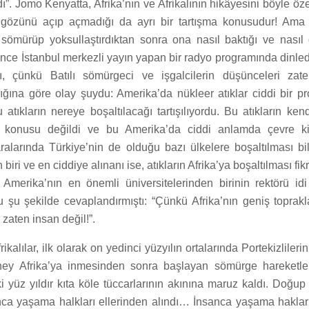
dı”. Jomo Kenyatta, Afrika’nın ve Afrikalının hikâyesini böyle öz
n gözünü açıp açmadığı da ayrı bir tartışma konusudur! Ama
yı sömürüp yoksullaştırdıktan sonra ona nasıl baktığı ve nası
 önce İstanbul merkezli yayın yapan bir radyo programında dinled
tı, çünkü Batılı sömürgeci ve işgalcilerin düşünceleri zate
ığına göre olay şuydu: Amerika’da nükleer atıklar ciddi bir pr
atıkların nereye boşaltılacağı tartışılıyordu. Bu atıkların kend
z konusu değildi ve bu Amerika’da ciddi anlamda çevre kirl
aralarında Türkiye’nin de olduğu bazı ülkelere boşaltılması 
biri ve en ciddiye alınanı ise, atıkların Afrika’ya boşaltılması fikr
, Amerika’nın en önemli üniversitelerinden birinin rektörü i
u şu şekilde cevaplandırmıştı: “Çünkü Afrika’nın geniş toprak
zaten insan değil!”.
frikalılar, ilk olarak on yedinci yüzyılın ortalarında Portekizliler
ey Afrika’ya inmesinden sonra başlayan sömürge hareketleriy
 yüz yıldır kıta köle tüccarlarının akınına maruz kaldı. Doğup
nca yaşama halkları ellerinden alındı… İnsanca yaşama hakla