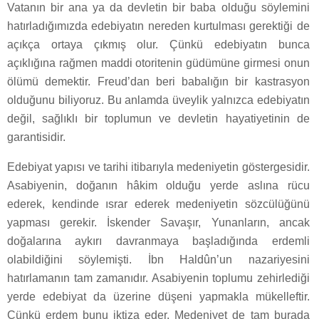
Vatanın bir ana ya da devletin bir baba olduğu söylemini
hatırladığımızda edebiyatın nereden kurtulması gerektiği de
açıkça ortaya çıkmış olur. Çünkü edebiyatın bunca
açıklığına rağmen maddi otoritenin güdümüne girmesi onun
ölümü demektir. Freud’dan beri babalığın bir kastrasyon
olduğunu biliyoruz. Bu anlamda üveylik yalnızca edebiyatın
değil, sağlıklı bir toplumun ve devletin hayatiyetinin de
garantisidir.
Edebiyat yapısı ve tarihi itibarıyla medeniyetin göstergesidir.
Asabiyenin, doğanın hâkim olduğu yerde aslına rücu
ederek, kendinde ısrar ederek medeniyetin sözcülüğünü
yapması gerekir. İskender Savaşır, Yunanların, ancak
doğalarına aykırı davranmaya başladığında erdemli
olabildiğini söylemişti. İbn Haldûn’un nazariyesini
hatırlamanın tam zamanıdır. Asabiyenin toplumu zehirlediği
yerde edebiyat da üzerine düşeni yapmakla mükelleftir.
Çünkü erdem bunu iktiza eder. Medeniyet de tam burada