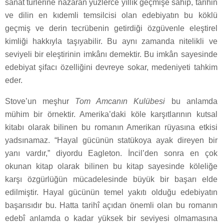
sanat türlerine nazaran yüzlerce yıllık geçmişe sahip, tarihin
ve dilin en kıdemli temsilcisi olan edebiyatın bu köklü
geçmiş ve derin tecrübenin getirdiği özgüvenle eleştirel
kimliği hakkıyla taşıyabilir. Bu aynı zamanda nitelikli ve
seviyeli bir eleştirinin imkânı demektir. Bu imkân sayesinde
edebiyat şifacı özelliğini devreye sokar, medeniyeti tahkim
eder.
Stove’un meşhur
Tom Amcanın Kulübesi
bu anlamda
mühim bir örnektir. Amerika’daki köle karşıtlarının kutsal
kitabı olarak bilinen bu romanın Amerikan rüyasına etkisi
yadsınamaz. “Hayal gücünün statükoya ayak direyen bir
yanı vardır,” diyordu Eagleton. İncil’den sonra en çok
okunan kitap olarak bilinen bu kitap sayesinde köleliğe
karşı özgürlüğün mücadelesinde büyük bir başarı elde
edilmiştir. Hayal gücünün temel yakıtı olduğu edebiyatın
başarısıdır bu. Hatta tarihî açıdan önemli olan bu romanın
edebî anlamda o kadar yüksek bir seviyesi olmamasına