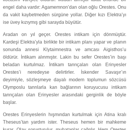
engel daha vardır: Agamemnon’dan olan oğlu Orestes. Onu
da vakit kaybetmeden sürgüne yollar. Diğer kızı Elektra’yı
ise üvey kızıymış gibi sarayda büyütür.
Aradan on yıl geçer. Orestes intikam için dönmüştür.
Kardeşi Elektra’yla birlikte bir intikam planı yapar ve planın
sonunda annesi Klytaimnestra ve amcası Aigisthos’u
öldürür. İntikam alınmıştır. Lakin bu sefer Orestes’in başı
beladan kurtulmaz. İntikam tanrıçaları olan Erinyesler
Orestes’i neredeyse delirtirler. İskender Savaşır’ın
deyimiyle, sözleşmeye dayalı modern toplumun sözcüsü
Olymposlu tanrılarla kan bağlarının koruyucusu intikam
tanrıçaları olan Erinyesler arasındaki gerginlik de böyle
başlar.
Orestes Erinyeslerin hışmından kurtulmak için Atina kralı
Theseus’tan yardım ister. Theseus hemen bir mahkeme
kurar. Olay soruşturulur, muhataplar çağrılır. Hem Orestes