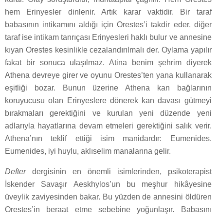
hem Erinyesler dinlenir. Artık karar vaktidir. Bir taraf
babasının intikamını aldığı için Orestes’i takdir eder, diğer
taraf ise intikam tanrıçası Erinyesleri haklı bulur ve annesine
kıyan Orestes kesinlikle cezalandırılmalı der. Oylama yapılır
fakat bir sonuca ulaşılmaz. Atina benim şehrim diyerek
Athena devreye girer ve oyunu Orestes’ten yana kullanarak
eşitliği bozar. Bunun üzerine Athena kan bağlarının
koruyucusu olan Erinyeslere dönerek kan davası gütmeyi
bırakmaları gerektiğini ve kurulan yeni düzende yeni
adlarıyla hayatlarına devam etmeleri gerektiğini salık verir.
Athena’nın teklif ettiği isim manidardır: Eumenides.
Eumenides, iyi huylu, aklıselim manalarına gelir.
Defter
dergisinin en önemli isimlerinden, psikoterapist
İskender Savaşır Aeskhylos’un bu meşhur hikâyesine
üveylik zaviyesinden bakar. Bu yüzden de annesini öldüren
Orestes’in beraat etme sebebine yoğunlaşır. Babasını