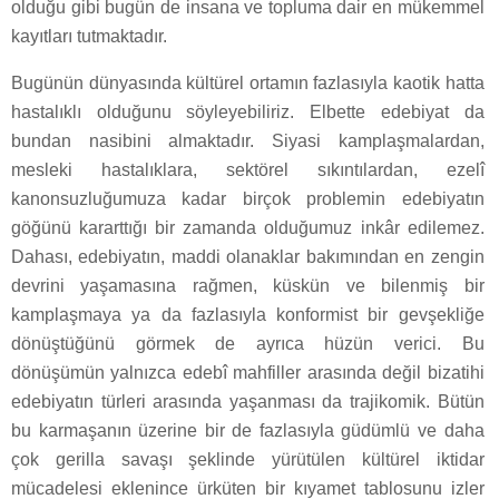
olduğu gibi bugün de insana ve topluma dair en mükemmel
kayıtları tutmaktadır.
Bugünün dünyasında kültürel ortamın fazlasıyla kaotik hatta
hastalıklı olduğunu söyleyebiliriz. Elbette edebiyat da
bundan nasibini almaktadır. Siyasi kamplaşmalardan,
mesleki hastalıklara, sektörel sıkıntılardan, ezelî
kanonsuzluğumuza kadar birçok problemin edebiyatın
göğünü kararttığı bir zamanda olduğumuz inkâr edilemez.
Dahası, edebiyatın, maddi olanaklar bakımından en zengin
devrini yaşamasına rağmen, küskün ve bilenmiş bir
kamplaşmaya ya da fazlasıyla konformist bir gevşekliğe
dönüştüğünü görmek de ayrıca hüzün verici. Bu
dönüşümün yalnızca edebî mahfiller arasında değil bizatihi
edebiyatın türleri arasında yaşanması da trajikomik. Bütün
bu karmaşanın üzerine bir de fazlasıyla güdümlü ve daha
çok gerilla savaşı şeklinde yürütülen kültürel iktidar
mücadelesi eklenince ürküten bir kıyamet tablosunu izler