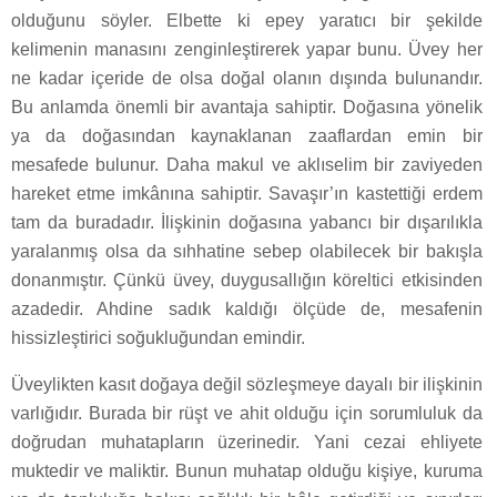
olduğunu söyler. Elbette ki epey yaratıcı bir şekilde
kelimenin manasını zenginleştirerek yapar bunu. Üvey her
ne kadar içeride de olsa doğal olanın dışında bulunandır.
Bu anlamda önemli bir avantaja sahiptir. Doğasına yönelik
ya da doğasından kaynaklanan zaaflardan emin bir
mesafede bulunur. Daha makul ve aklıselim bir zaviyeden
hareket etme imkânına sahiptir. Savaşır’ın kastettiği erdem
tam da buradadır. İlişkinin doğasına yabancı bir dışarılıkla
yaralanmış olsa da sıhhatine sebep olabilecek bir bakışla
donanmıştır. Çünkü üvey, duygusallığın köreltici etkisinden
azadedir. Ahdine sadık kaldığı ölçüde de, mesafenin
hissizleştirici soğukluğundan emindir.
Üveylikten kasıt doğaya değil sözleşmeye dayalı bir ilişkinin
varlığıdır. Burada bir rüşt ve ahit olduğu için sorumluluk da
doğrudan muhatapların üzerinedir. Yani cezai ehliyete
muktedir ve maliktir. Bunun muhatap olduğu kişiye, kuruma