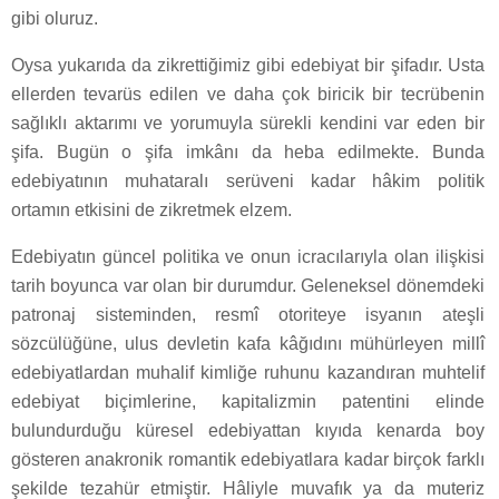
gibi oluruz.
Oysa yukarıda da zikrettiğimiz gibi edebiyat bir şifadır. Usta
ellerden tevarüs edilen ve daha çok biricik bir tecrübenin
sağlıklı aktarımı ve yorumuyla sürekli kendini var eden bir
şifa. Bugün o şifa imkânı da heba edilmekte. Bunda
edebiyatının muhataralı serüveni kadar hâkim politik
ortamın etkisini de zikretmek elzem.
Edebiyatın güncel politika ve onun icracılarıyla olan ilişkisi
tarih boyunca var olan bir durumdur. Geleneksel dönemdeki
patronaj sisteminden, resmî otoriteye isyanın ateşli
sözcülüğüne, ulus devletin kafa kâğıdını mühürleyen millî
edebiyatlardan muhalif kimliğe ruhunu kazandıran muhtelif
edebiyat biçimlerine, kapitalizmin patentini elinde
bulundurduğu küresel edebiyattan kıyıda kenarda boy
gösteren anakronik romantik edebiyatlara kadar birçok farklı
şekilde tezahür etmiştir. Hâliyle muvafık ya da muteriz