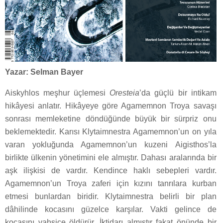
Yazar: Selman Bayer
Aiskyhlos meşhur üçlemesi
Oresteia
’da güçlü bir intikam
hikâyesi anlatır. Hikâyeye göre Agamemnon Troya savaşı
sonrası memleketine döndüğünde büyük bir sürpriz onu
beklemektedir. Karısı Klytaimnestra Agamemnon’un on yıla
varan yokluğunda Agamemnon’un kuzeni Aigisthos’la
birlikte ülkenin yönetimini ele almıştır. Dahası aralarında bir
aşk ilişkisi de vardır. Kendince haklı sebepleri vardır.
Agamemnon’un Troya zaferi için kızını tanrılara kurban
etmesi bunlardan biridir. Klytaimnestra belirli bir plan
dâhilinde kocasını güzelce karşılar. Vakti gelince de
kocasını vahşice öldürür. İktidarı almıştır fakat önünde bir