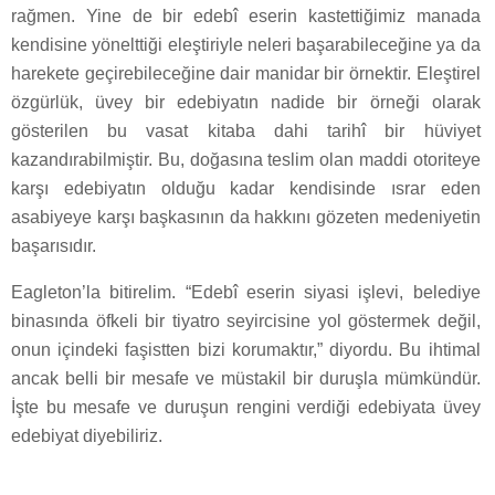
rağmen. Yine de bir edebî eserin kastettiğimiz manada
kendisine yönelttiği eleştiriyle neleri başarabileceğine ya da
harekete geçirebileceğine dair manidar bir örnektir. Eleştirel
özgürlük, üvey bir edebiyatın nadide bir örneği olarak
gösterilen bu vasat kitaba dahi tarihî bir hüviyet
kazandırabilmiştir. Bu, doğasına teslim olan maddi otoriteye
karşı edebiyatın olduğu kadar kendisinde ısrar eden
asabiyeye karşı başkasının da hakkını gözeten medeniyetin
başarısıdır.
Eagleton’la bitirelim. “Edebî eserin siyasi işlevi, belediye
binasında öfkeli bir tiyatro seyircisine yol göstermek değil,
onun içindeki faşistten bizi korumaktır,” diyordu. Bu ihtimal
ancak belli bir mesafe ve müstakil bir duruşla mümkündür.
İşte bu mesafe ve duruşun rengini verdiği edebiyata üvey
edebiyat diyebiliriz.