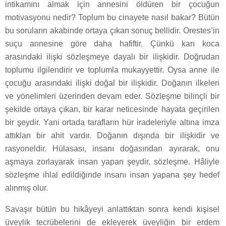
intikamını almak için annesini öldüren bir çocuğun
motivasyonu nedir? Toplum bu cinayete nasıl bakar? Bütün
bu soruların akabinde ortaya çıkan sonuç bellidir. Orestes’in
suçu annesine göre daha hafiftir. Çünkü karı koca
arasındaki ilişki sözleşmeye dayalı bir ilişkidir. Doğrudan
toplumu ilgilendirir ve toplumla mukayyettir. Oysa anne ile
çocuğu arasındaki ilişki doğal bir ilişkidir. Doğanın ilkeleri
ve yönelimleri üzerinden devam eder. Sözleşme bilinçli bir
şekilde ortaya çıkan, bir karar neticesinde hayata geçirilen
bir şeydir. Yani ortada tarafların hür iradeleriyle altına imza
attıkları bir ahit vardır. Doğanın dışında bir ilişkidir ve
rasyoneldir. Hülasası, insanı doğasından ayırarak, onu
aşmaya zorlayarak insan yapan şeydir, sözleşme. Hâliyle
sözleşme ihlal edildiğinde insanı insan yapana şey hedef
alınmış olur.
Savaşır bütün bu hikâyeyi anlattıktan sonra kendi kişisel
üveylik tecrübelerini de ekleyerek üveyliğin bir erdem