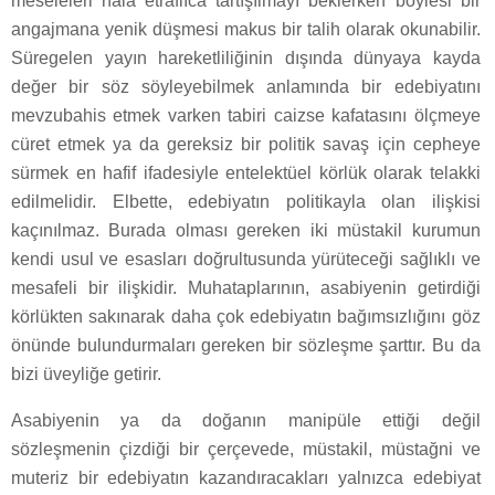
meseleleri hâlâ etraflıca tartışılmayı beklerken böylesi bir
angajmana yenik düşmesi makus bir talih olarak okunabilir.
Süregelen yayın hareketliliğinin dışında dünyaya kayda
değer bir söz söyleyebilmek anlamında bir edebiyatını
mevzubahis etmek varken tabiri caizse kafatasını ölçmeye
cüret etmek ya da gereksiz bir politik savaş için cepheye
sürmek en hafif ifadesiyle entelektüel körlük olarak telakki
edilmelidir. Elbette, edebiyatın politikayla olan ilişkisi
kaçınılmaz. Burada olması gereken iki müstakil kurumun
kendi usul ve esasları doğrultusunda yürüteceği sağlıklı ve
mesafeli bir ilişkidir. Muhataplarının, asabiyenin getirdiği
körlükten sakınarak daha çok edebiyatın bağımsızlığını göz
önünde bulundurmaları gereken bir sözleşme şarttır. Bu da
bizi üveyliğe getirir.
Asabiyenin ya da doğanın manipüle ettiği değil
sözleşmenin çizdiği bir çerçevede, müstakil, müstağni ve
muteriz bir edebiyatın kazandıracakları yalnızca edebiyat