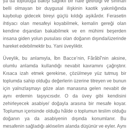
ya da topluluğa bakışı sağlıklı bir hâle getirdiği ve sınırları
belli olmayan bir duygusal ilişkinin kaotik yakınlığında
kaybolup gidecek bireyi güçlü kıldığı aşikârdır. Ferasetin
ihtiyacı olan mesafeyi koyabilmek, kemalin gereği olan
kendine dışarıdan bakabilmek ve en mühimi beşerden
insana giden yolun pusulası olan doğanın dışında/üzerinde
hareket edebilmektir bu. Yani üveyliktir.
Üveylik, bu anlamıyla, İbn Bacce’nin, Fârâbî’nin aksine,
olumlu anlamda kullandığı nevabit kavramını çağrıştırır.
Kısaca izah etmek gerekirse, çözülmeye yüz tutmuş bir
toplumda sahip olduğu değerlerin üzerine titreyen ve bunun
için yalnızlaşmayı göze alan manasına gelen nevabit de
aynı erdemin taşıyıcısıdır. O da üvey gibi kendisini
zehirleyecek asabiye/ doğayla arasına bir mesafe koyar.
Toplumun içerisinde olduğu hâlde o toplumun teslim olduğu
doğanın ya da asabiyenin dışında konumlanır. Bu
mesafenin sağladığı aklıselim alanda düşünür ve eyler. Aynı