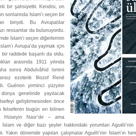
mli bir şahsiyettir. Kendisi, on
n sonlarında İslam’ı seçen bir
an biriydi. Bu Avrupalılar
azı ressamlar da bulunuyordu.
mde İslam’ı seçen diğerlerinin
slam’ı Avrupa’da yaymak için
li bir raddede başarılı da oldu.
rdıkları arasında 1911 yılında
ha sonra Abdulvâhid ismini
nsız ezoterik filozof René
. Guénon yirminci yüzyılın
a dünya genelinde yayılacak
elsefeyi geliştirmesinden önce
 felsefenin bugün en bilinen
id Hüseyin Nasr’dır – ama
n İslam ve diğer bazı şeyler hakkındaki yorumları Aguéli’nin
ir. Yakın dönemde yapılan çalışmalar Aguéli’nin İslam’ın he