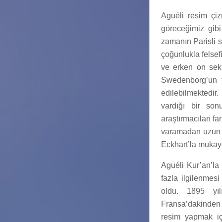
Aguéli resim çiz
göreceğimiz gibi 
zamanın Parisli s
çoğunlukla felsef
ve erken on seki
Swedenborg’un ya
edilebilmektedir
vardığı bir so
araştırmacıları fa
varamadan uzun sü
Eckhart’la mukaye
Aguéli Kur’an’la
fazla ilgilenme
oldu. 1895 yıl
Fransa’dakinden 
resim yapmak içi