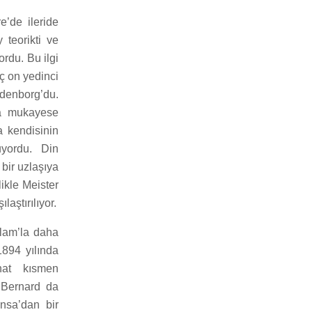
e’de ileride
 teorikti ve
ordu. Bu ilgi
eç on yedinci
edenborg’du.
yla mukayese
a kendisinin
uyordu. Din
 bir uzlaşıya
likle Meister
aştırılıyor.
slam’la daha
894 yılında
hat kısmen
ı Bernard da
ansa’dan bir