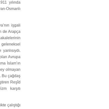
1911 yılında
lyan-Osmanlı
a’nın işgali
em de Arapça
akalelerinin
e geleneksel
 yanlısıydı.
 olan Avrupa
ama İslam’ın
r şey olmayan
ti. Bu çağdaş
ştiren Reşîd
izm karşıtı
kte çalıştığı