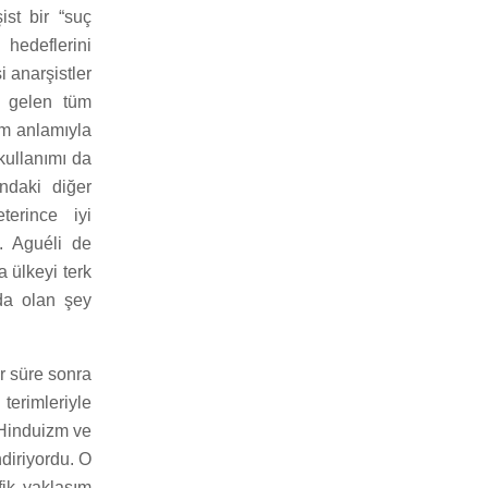
ist bir “suç
 hedeflerini
 anarşistler
e gelen tüm
am anlamıyla
kullanımı da
ndaki diğer
terince iyi
u. Aguéli de
 ülkeyi terk
da olan şey
r süre sonra
terimleriyle
 Hinduizm ve
ndiriyordu. O
fik yaklaşım