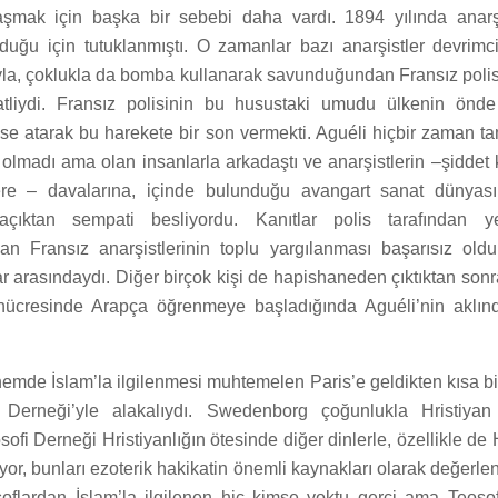
aşmak için başka bir sebebi daha vardı. 1894 yılında anarş
duğu için tutuklanmıştı. O zamanlar bazı anarşistler devrimci
ıyla, çoklukla da bomba kullanarak savunduğundan Fransız polisi
tliydi. Fransız polisinin bu husustaki umudu ülkenin önd
pse atarak bu harekete bir son vermekti. Aguéli hiçbir zaman t
 olmadı ama olan insanlarla arkadaştı ve anarşistlerin –şiddet 
re – davalarına, içinde bulunduğu avangart sanat dünyası
 açıktan sempati besliyordu. Kanıtlar polis tarafından ye
an Fransız anarşistlerinin toplu yargılanması başarısız old
 arasındaydı. Diğer birçok kişi de hapishaneden çıktıktan sonra
 hücresinde Arapça öğrenmeye başladığında Aguéli’nin aklın
emde İslam’la ilgilenmesi muhtemelen Paris’e geldikten kısa bi
i Derneği’yle alakalıydı. Swedenborg çoğunlukla Hristiyan 
ofi Derneği Hristiyanlığın ötesinde diğer dinlerle, özellikle de
iyor, bunları ezoterik hakikatin önemli kaynakları olarak değerle
flardan İslam’la ilgilenen hiç kimse yoktu gerçi ama Teoso