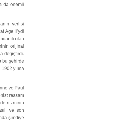
a da önemli
anın yerlisi
f Agelii’ydi
muadili olan
nin orijinal
a değiştirdi.
a bu şehirde
n 1902 yılına
anne ve Paul
onist ressam
odernizminin
asılı ve son
ında şimdiye