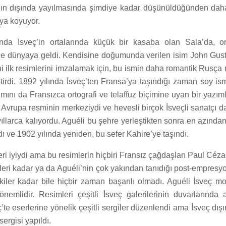
ın dışında yayılmasında şimdiye kadar düşünüldüğünden dah
aya koyuyor.
nda İsveç’in ortalarında küçük bir kasaba olan Sala’da, or
ede dünyaya geldi. Kendisine doğumunda verilen isim John Gusta
 ilk resimlerini imzalamak için, bu ismin daha romantik Rusça 
tirdi. 1892 yılında İsveç’ten Fransa’ya taşındığı zaman soy ismi
mını da Fransızca ortografi ve telaffuz biçimine uyan bir yazıml
Avrupa resminin merkeziydi ve hevesli birçok İsveçli sanatçı d
yıllarca kalıyordu. Aguéli bu şehre yerleştikten sonra en azında
ı ve 1902 yılında yeniden, bu sefer Kahire’ye taşındı.
eri iyiydi ama bu resimlerin hiçbiri Fransız çağdaşları Paul Céz
leri kadar ya da Aguéli’nin çok yakından tanıdığı post-empresy
kiler kadar bile hiçbir zaman başarılı olmadı. Aguéli İsveç m
önemlidir. Resimleri çeşitli İsveç galerilerinin duvarlarında 
te eserlerine yönelik çeşitli sergiler düzenlendi ama İsveç dış
ergisi yapıldı.