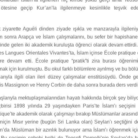
tesine geçip Kur’an’la ilgilenmeye kesinlikle teşvik ede
lk ziyarette Aguéli dinden ziyade ışıkla ve manzarayla ilgileni
n sonra Arapça ve İslam çalışmalarını, bu sefer bir hapishan
önde gelen iki akademik kuruluşta öğrenci olarak devam ettirdi.
es Langues Orientales Vivantes’ta, İslam içinse École pratique
re devam etti. École pratique “pratik”ti zira burası öğrenim
ak için kurulmuştu. Bu okul farklı bölümlere ayrılmış ve bu bölü
arıyla ilgili olan ileri düzey çalışmalar enstitüsüydü. Önde g
uis Massignon ve Henry Corbin de daha sonra burada ders verdil
aşlarıyla mektuplaşmalarından hayatı hakkında birçok şey bili
birisi 1898 yılında 29 yaşındayken Paris’te İslam’ı seçişini 
atique’te akademik olarak çalışmayı bırakıp Müslümanlar arasın
niçin Mısır yerine (bugün Sri Lanka olan) Seylan’ı seçtiğini d
an’da Müslüman bir azınlık bulunuyor ama İslam’ı öğrenmek için
. Bu seçimin sebebi belki de Teosofi Derneği’nin Seylan’da b