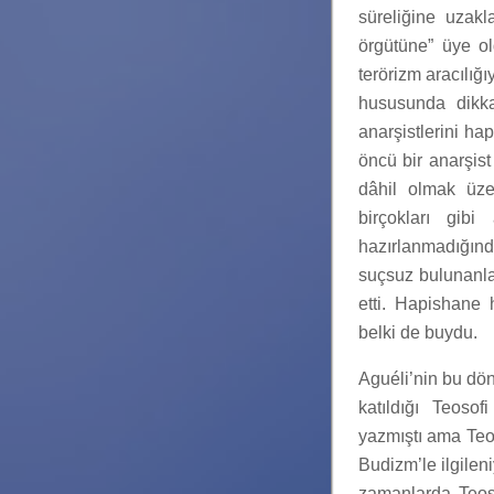
süreliğine uzakl
örgütüne” üye ol
terörizm aracılığ
hususunda dikka
anarşistlerini ha
öncü bir anarşist
dâhil olmak üze
birçokları gibi
hazırlanmadığınd
suçsuz bulunanlar
etti. Hapishane
belki de buydu.
Aguéli’nin bu dön
katıldığı Teosof
yazmıştı ama Teos
Budizm’le ilgilen
zamanlarda Teoso