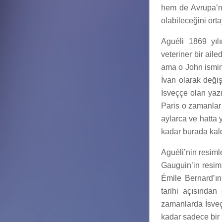
hem de Avrupa’n
olabileceğini ort
Aguéli 1869 yılı
veteriner bir ail
ama o John ismini
İvan olarak değiş
İsveççe olan yazı
Paris o zamanlar 
aylarca ve hatta 
kadar burada kald
Aguéli’nin resiml
Gauguin’in resim
Émile Bernard’ın
tarihi açısından 
zamanlarda İsveç’
kadar sadece bir s