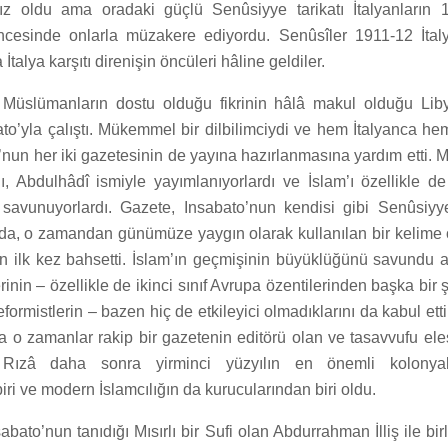
ız oldu ama oradaki güçlü Senûsiyye tarikatı İtalyanların 
öncesinde onlarla müzakere ediyordu. Senûsîler 1911-12 İta
talya karşıtı direnişin öncüleri hâline geldiler.
n Müslümanların dostu olduğu fikrinin hâlâ makul olduğu Liby
to’yla çalıştı. Mükemmel bir dilbilimciydi ve hem İtalyanca h
nun her iki gazetesinin de yayına hazırlanmasına yardım etti. M
ı, Abdulhâdî ismiyle yayımlanıyorlardı ve İslam’ı özellikle d
ı savunuyorlardı. Gazete, Insabato’nun kendisi gibi Senûsiyye
nda, o zamandan günümüze yaygın olarak kullanılan bir kelime
en ilk kez bahsetti. İslam’ın geçmişinin büyüklüğünü savundu 
rinin – özellikle de ikinci sınıf Avrupa özentilerinden başka bi
eformistlerin – bazen hiç de etkileyici olmadıklarını da kabul et
na o zamanlar rakip bir gazetenin editörü olan ve tasavvufu ele
 Rızâ daha sonra yirminci yüzyılın en önemli kolonyal
iri ve modern İslamcılığın da kurucularından biri oldu.
abato’nun tanıdığı Mısırlı bir Sufi olan Abdurrahman İlliş ile birli