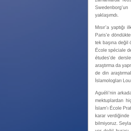
Swedenborg’un ö
yaklaşımdı.
Mısır’a yaptığı i
Paris’e döndükte
tek başına değil 
École spéciale d
études’de dersle
araştırma da yapm
de din araştırmal
İslamologları Lo
Aguéli’nin arkad
mektuplardan hiç
İslam’ı École Pr
karar verdiğinde 
bilmiyoruz. Seyl
yer değil burası