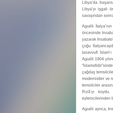
Libya’da başarıs
Libya’yı işgali 
savaşından sonra İ
Aguéli İtalya’nı
öncesinde Insaba
yazarak Insabato’
çoğu İtalyancayd
tasavvufi İslam’
Aguéli 1904 yılı
“İslamofobi”sind
çağdaş temsilcile
modernistler ve r
temsilciler arası
Rızâ’yı koydu.
eylemcilerinden b
Aguéli ayrıca, Ins