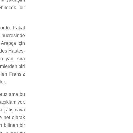
bilecek bir
yordu. Fakat
e hücresinde
 Arapça için
 des Hautes-
in yanı sıra
mlerden biri
elen Fransız
er.
yoruz ama bu
açıklamıyor.
da çalışmaya
e net olarak
 bilinen bir
ir şubesinin