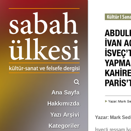
ABDULHÂDÎ İVAN AGUÉLİ: İSVEÇ’TE RESİM YAPMAKTAN KAHİRE VE PARİS’TE İSLAM’A
Ana Sayfa
Hakkımızda
Yazı Arşivi
Yazar: Mark Sed
Kategoriler
İsveçli ressam İv