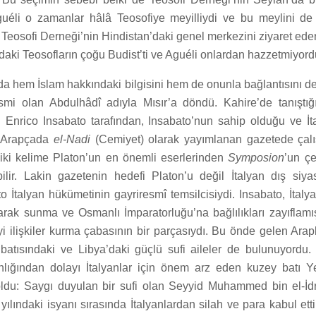
guéli o zamanlar hâlâ Teosofiye meyilliydi ve bu meylini de
Teosofi Derneği’nin Hindistan’daki genel merkezini ziyaret eder
daki Teosofların çoğu Budist’ti ve Aguéli onlardan hazzetmiyord
da hem İslam hakkındaki bilgisini hem de onunla bağlantısını de
mi olan Abdulhâdî adıyla Mısır’a döndü. Kahire’de tanıştığı
 Enrico Insabato tarafından, Insabato’nun sahip olduğu ve İ
 Arapçada
el-Nadi
(Cemiyet) olarak yayımlanan gazetede çal
u iki kelime Platon’un en önemli eserlerinden
Symposion
’un çe
lir. Lakin gazetenin hedefi Platon’u değil İtalyan dış siyas
o İtalyan hükümetinin gayriresmî temsilcisiydi. Insabato, İtalya
larak sunma ve Osmanlı İmparatorluğu’na bağlılıkları zayıflam
yi ilişkiler kurma çabasının bir parçasıydı. Bu önde gelen Arap
atısındaki ve Libya’daki güçlü sufi aileler de bulunuyordu. 
ınlığından dolayı İtalyanlar için önem arz eden kuzey batı 
 oldu: Saygı duyulan bir sufi olan Seyyid Muhammed bin el-İd
ılındaki isyanı sırasında İtalyanlardan silah ve para kabul etti