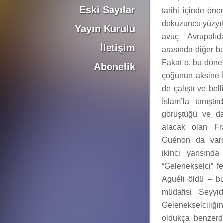
Eski Sayılar
tarihi içinde öne
dokuzuncu yüzyılı
Yayın Kurulu
avuç Avrupalıd
İletişim
arasında diğer b
Fakat o, bu döne
Abonelik
çoğunun aksine İ
de çalıştı ve bel
İslam’la tanıştı
görüştüğü ve da
alacak olan Fra
Guénon da vardı
ikinci yarısınd
“Gelenekselci” f
Aguéli öldü – bu
müdafisi Seyy
Gelenekselciliği
oldukça benzerd