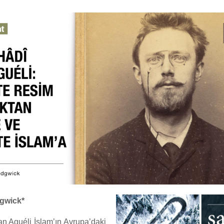
gwick*
an Aguéli İslam’ın Avrupa’daki