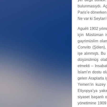
bulunmasıydı. A
Paris’e dönerken 
Ne var ki Seylan’
Aguéli 1902 yılın
için Müslüman is
gayrimüslim olan
Convito
(Şölen),
işe alınmıştı. B
düşünülmüş olabi
etmekti – Insabat
İslam’ın dostu o
gelen Araplarla i
Yemen’in kuzey b
Etiyopya’ya yak
siyaset başarılı
yönetimine 1909 y