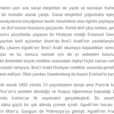
menin yanı sıra sanat eleştirileri de yazdı ve sonraları Kahir
bir muhabir olarak çalıştı. Sanat eleştirileri çoğunlukla epey
anatçılarının birçoğunun teorik meselelere olan ilgisini paylaşıy
i ve dinî sorular boyutuna geçiyordu. Kendi dinî çıkış noktası, g
zinci yüzyıllarda yaşayan bir Hristiyan mistiği Emanuel Sw
zıları belli açılardan İslam’da İbnü’l Arabî’nin yazdıkları
. Bu çıkarım Aguéli’nin İbnü’l Arabî okumaya başladıktan sonr
nuçtu ve bu sonuca varmak için de iyi sebepleri bulun
rklı dinlerdeki büyük mistikler arasındaki ilişkiyi hiçbir zaman net
redir tartışıyor. İbnü’l Arabî Hristiyan mistikler arasında genel
se ediliyor. Öbür yandan Swedenborg da bazen Eckhart’la karşıl
 ilk olarak 1892 yılında 23 yaşındayken tanıştı ama Paris’te İ
si Kur’an’a yeniden döndüğü ve Arapça öğrenmeye başladığı 1
ında Kahire’ye ilk seyahatini gerçekleştirdi. Bu seya
daha güçlü bir ışık altında çizmek içindi. Aguéli’nin hocas
n Mısır’a, Gauguin de Polinezya’ya gitmişti. Aguéli’nin Fr