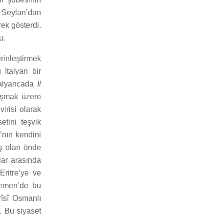
 Seylan’dan
ek gösterdi.
u.
rinleştirmek
 İtalyan bir
talyancada
Il
ışmak üzere
virisi olarak
etini teşvik
’nın kendini
ış olan önde
lar arasında
Eritre’ye ve
Yemen’de bu
rîsî Osmanlı
. Bu siyaset