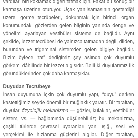
vardılar: biri koklamak diğeri tatmak için. Fakat bu sonuç bir
karmaşa üzerine oturuyor. Uçak yanılsamasının gösterdiği
üzere, görme tecrübeleri, dokunmak için birincil organ
konumundaki gözlerden gelen bilginin yanında denge ve
yönelimi ayarlayan vestibüler sisteme de bağlıdır. Aynı
şekilde, lezzet tecrübesi de yalnızca tatmadan değil, dilden,
burundan ve trigeminal sistemden gelen bilgiye bağlıdır.
Bizim öylece “tat” dediğimiz şey aslında çok duyumlu
görkemi dâhilinde bir lezzet algısıdır. Belli ki duyularımız ilk
göründüklerinden çok daha karmaşıklar.
Duyudan Tecrübeye
İnsan duyumuna içkin çok duyumlu yapı, “duyu” derken
kastettiğimiz şeyde önemli bir muğlaklık yaratır. Bir taraftan,
duyuları
fizyolojik mekanizma
— gözler, kulaklar, vestibüler
sistem, vs. — bağlamında düşünebiliriz; bu mekanizma,
çeşitli türlerde çevresel uyaranları yani ışığı, sesi ve
yerçekimi ile hızlanma güçlerini algılar. Diğer taraftan,