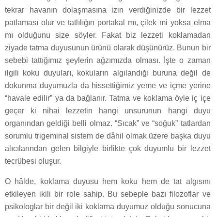
tekrar havanın dolaşmasına izin verdiğinizde bir lezzet
patlaması olur ve tatlılığın portakal mı, çilek mi yoksa elma
mı olduğunu size söyler. Fakat biz lezzeti koklamadan
ziyade tatma duyusunun ürünü olarak düşünürüz. Bunun bir
sebebi tattığımız şeylerin ağzımızda olması. İşte o zaman
ilgili koku duyuları, kokuların algılandığı buruna değil de
dokunma duyumuzla da hissettiğimiz yeme ve içme yerine
“havale edilir” ya da bağlanır. Tatma ve koklama öyle iç içe
geçer ki nihai lezzetin hangi unsurunun hangi duyu
organından geldiği belli olmaz. “Sıcak” ve “soğuk” tatlardan
sorumlu trigeminal sistem de dâhil olmak üzere başka duyu
alıcılarından gelen bilgiyle birlikte çok duyumlu bir lezzet
tecrübesi oluşur.
O hâlde, koklama duyusu hem koku hem de tat algısını
etkileyen ikili bir role sahip. Bu sebeple bazı filozoflar ve
psikologlar bir değil iki koklama duyumuz olduğu sonucuna