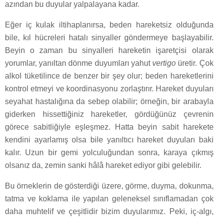
azından bu duyular yalpalayana kadar.
Eğer iç kulak iltihaplanırsa, beden hareketsiz olduğunda
bile, kıl hücreleri hatalı sinyaller göndermeye başlayabilir.
Beyin o zaman bu sinyalleri hareketin işaretçisi olarak
yorumlar, yanıltan dönme duyumları yahut
vertigo
üretir. Çok
alkol tüketilince de benzer bir şey olur; beden hareketlerini
kontrol etmeyi ve koordinasyonu zorlaştırır. Hareket duyuları
seyahat hastalığına da sebep olabilir; örneğin, bir arabayla
giderken hissettiğiniz hareketler, gördüğünüz çevrenin
görece sabitliğiyle eşleşmez. Hatta beyin sabit harekete
kendini ayarlamış olsa bile yanıltıcı hareket duyuları baki
kalır. Uzun bir gemi yolculuğundan sonra, karaya çıkmış
olsanız da, zemin sanki hâlâ hareket ediyor gibi gelebilir.
Bu örneklerin de gösterdiği üzere, görme, duyma, dokunma,
tatma ve koklama ile yapılan geleneksel sınıflamadan çok
daha muhtelif ve çeşitlidir bizim duyularımız. Peki, iç-algı,