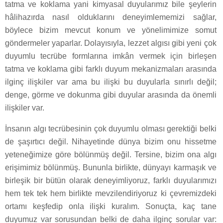
tatma ve koklama yani kimyasal duyularımız bile şeylerin
hâlihazırda nasıl olduklarını deneyimlememizi sağlar,
böylece bizim mevcut konum ve yönelimimize somut
göndermeler yaparlar. Dolayısıyla, lezzet algısı gibi yeni çok
duyumlu tecrübe formlarına imkân vermek için birleşen
tatma ve koklama gibi farklı duyum mekanizmaları arasında
ilginç ilişkiler var ama bu ilişki bu duyularla sınırlı değil;
denge, görme ve dokunma gibi duyular arasında da önemli
ilişkiler var.
İnsanın algı tecrübesinin çok duyumlu olması gerektiği belki
de şaşırtıcı değil. Nihayetinde dünya bizim onu hissetme
yeteneğimize göre bölünmüş değil. Tersine, bizim ona algı
erişimimiz bölünmüş. Bununla birlikte, dünyayı karmaşık ve
birleşik bir bütün olarak deneyimliyoruz, farklı duyularımızı
hem tek tek hem birlikte mevzilendiriyoruz ki çevremizdeki
ortamı keşfedip onla ilişki kuralım. Sonuçta, kaç tane
duyumuz var sorusundan belki de daha ilginç sorular var: