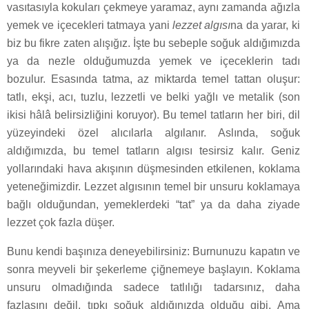
vasıtasıyla kokuları çekmeye yaramaz, aynı zamanda ağızla
yemek ve içecekleri tatmaya yani
lezzet algısı
na da yarar, ki
biz bu fikre zaten alışığız. İşte bu sebeple soğuk aldığımızda
ya da nezle olduğumuzda yemek ve içeceklerin tadı
bozulur. Esasında tatma, az miktarda temel tattan oluşur:
tatlı, ekşi, acı, tuzlu, lezzetli ve belki yağlı ve metalik (son
ikisi hâlâ belirsizliğini koruyor). Bu temel tatların her biri, dil
yüzeyindeki özel alıcılarla algılanır. Aslında, soğuk
aldığımızda, bu temel tatların algısı tesirsiz kalır. Geniz
yollarındaki hava akışının düşmesinden etkilenen, koklama
yeteneğimizdir. Lezzet algısının temel bir unsuru koklamaya
bağlı olduğundan, yemeklerdeki “tat” ya da daha ziyade
lezzet çok fazla düşer.
Bunu kendi başınıza deneyebilirsiniz: Burnunuzu kapatın ve
sonra meyveli bir şekerleme çiğnemeye başlayın. Koklama
unsuru olmadığında sadece tatlılığı tadarsınız, daha
fazlasını değil, tıpkı soğuk aldığınızda olduğu gibi. Ama