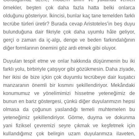
örnekler, beşten çok daha fazla hatta belki onlarca
olduğunu gösteriyor. İkincisi, bunlar kaç tane temelden farklı
tecrübe türleri üretir? Burada cevap Aristoteles’in beş duyu
bulunduğuna dair fikriyle çok daha uyumlu hâle geliyor,
gerçi o zaman da iç-algı, denge ve beden farkındalığının
diğer formlarının önemini göz ardı etmek gibi oluyor.
Duyuları tespit etme ve onlar hakkında düşünmenin bu iki
farklı yolu, birbiriyle çatışıyor gibi gözükmesin. Daha ziyade,
her ikisi de bize içkin çok duyumlu tecrübeye dair kuşatıcı
manzaranın önemli bir kısmını şekillendiriyor. Mekândaki
konumumuz ve yönelimimizi hissetme yeteneğimiz de
bunun en bariz göstergesi, çünkü diğer duyularımızın hepsi
olmasa da çoğunun yaslandığı temeli muhtemelen bu
yeteneğimiz şekillendiriyor. Görme, duyma ve dokunma
yani fiziksel çevremizi seyre çıkmak ve keşfetmek için
kullandığımız çok belirgin uzam duyularımıza ilaveten,