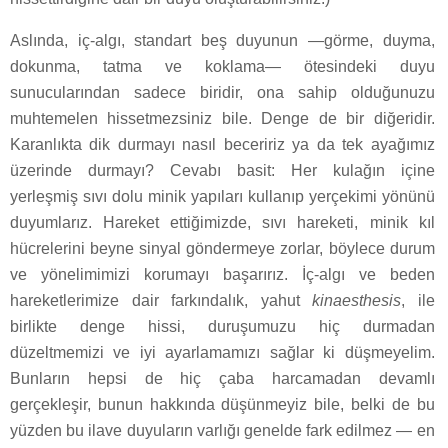
Aslında, iç-algı, standart beş duyunun —görme, duyma,
dokunma, tatma ve koklama— ötesindeki duyu
sunucularından sadece biridir, ona sahip olduğunuzu
muhtemelen hissetmezsiniz bile. Denge de bir diğeridir.
Karanlıkta dik durmayı nasıl beceririz ya da tek ayağımız
üzerinde durmayı? Cevabı basit: Her kulağın içine
yerleşmiş sıvı dolu minik yapıları kullanıp yerçekimi yönünü
duyumlarız. Hareket ettiğimizde, sıvı hareketi, minik kıl
hücrelerini beyne sinyal göndermeye zorlar, böylece durum
ve yönelimimizi korumayı başarırız. İç-algı ve beden
hareketlerimize dair farkındalık, yahut
kinaesthesis
, ile
birlikte denge hissi, duruşumuzu hiç durmadan
düzeltmemizi ve iyi ayarlamamızı sağlar ki düşmeyelim.
Bunların hepsi de hiç çaba harcamadan devamlı
gerçekleşir, bunun hakkında düşünmeyiz bile, belki de bu
yüzden bu ilave duyuların varlığı genelde fark edilmez — en