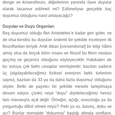
denge ve
kinaesthesis
, diğerlerinin yanında ilave duyular
olarak tasavvur edilmeli mi? Edilmeliyse gerçekte kaç
duyumuz olduğunu nasıl anlayacağız?
Duyular ve Duyu Organları
Beş duyumuz olduğu fikri Aristoteles’e kadar geri gider, ne
de olsa kendisi bu duyuları sistemli bir şekilde inceleyen ilk
filozoflardan biriydi. Artık itibari [
conventional
] bir bilgi hâlini
almış olsa da birçok bilim insanı ve filozof bu fikrin modası
geçmiş ve geçersiz olduğunu söyleyecektir. Hakikaten de
bu soruya çok farklı cevaplar vermişlerdir; bazıları sadece
üç (algılayabileceğimiz fiziksel enerjinin farklı türlerinin
sayısı), bazıları da 33 ya da daha fazla duyumuz olduğunu
söyler. Belki de şaşırtıcı bir şekilde mesele tartışılmaya
devam ediyor, çünkü neye “duyu” diyebileceğimiz henüz
tam manasıyla açık değil. Örneğin, açlığı, susuzluğu ya da
yorgunluğu dâhil etmeli miyiz? Peki ya ısı, basınç, doku ve
acı? Bunlar normalde “dokunma” başlığı altında sınıflanır,