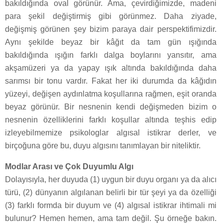
bakıldığında oval görünür. Ama, çevirdiğimizde, madeni
para şekil değiştirmiş gibi görünmez. Daha ziyade,
değişmiş görünen şey bizim paraya dair perspektifimizdir.
Aynı şekilde beyaz bir kâğıt da tam gün ışığında
bakıldığında ışığın farklı dalga boylarını yansıtır, ama
akşamüzeri ya da yapay ışık altında bakıldığında daha
sarımsı bir tonu vardır. Fakat her iki durumda da kâğıdın
yüzeyi, değişen aydınlatma koşullarına rağmen, eşit oranda
beyaz görünür. Bir nesnenin kendi değişmeden bizim o
nesnenin özelliklerini farklı koşullar altında teşhis edip
izleyebilmemize psikologlar algısal istikrar derler, ve
birçoğuna göre bu, duyu algısını tanımlayan bir niteliktir.
Modlar Arası ve Çok Duyumlu Algı
Dolayısıyla, her duyuda (1) uygun bir duyu organı ya da alıcı
türü, (2) dünyanın algılanan belirli bir tür şeyi ya da özelliği
(3) farklı formda bir duyum ve (4) algısal istikrar ihtimali mi
bulunur? Hemen hemen, ama tam değil. Şu örneğe bakın.