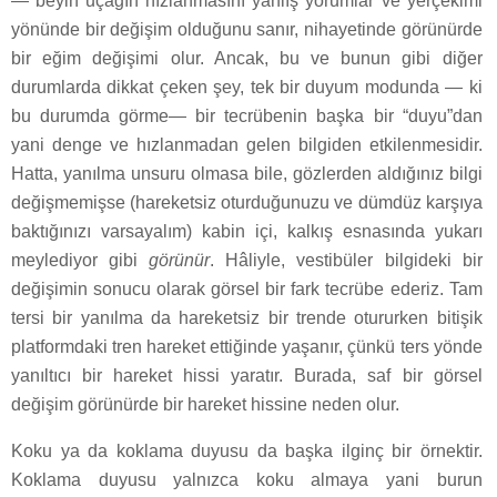
— beyin uçağın hızlanmasını yanlış yorumlar ve yerçekimi
yönünde bir değişim olduğunu sanır, nihayetinde görünürde
bir eğim değişimi olur. Ancak, bu ve bunun gibi diğer
durumlarda dikkat çeken şey, tek bir duyum modunda — ki
bu durumda görme— bir tecrübenin başka bir “duyu”dan
yani denge ve hızlanmadan gelen bilgiden etkilenmesidir.
Hatta, yanılma unsuru olmasa bile, gözlerden aldığınız bilgi
değişmemişse (hareketsiz oturduğunuzu ve dümdüz karşıya
baktığınızı varsayalım) kabin içi, kalkış esnasında yukarı
meylediyor gibi
görünür
. Hâliyle, vestibüler bilgideki bir
değişimin sonucu olarak görsel bir fark tecrübe ederiz. Tam
tersi bir yanılma da hareketsiz bir trende otururken bitişik
platformdaki tren hareket ettiğinde yaşanır, çünkü ters yönde
yanıltıcı bir hareket hissi yaratır. Burada, saf bir görsel
değişim görünürde bir hareket hissine neden olur.
Koku ya da koklama duyusu da başka ilginç bir örnektir.
Koklama duyusu yalnızca koku almaya yani burun