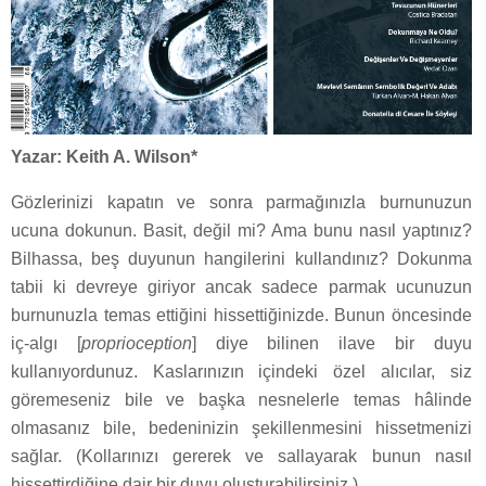
Yazar: Keith A. Wilson*
Gözlerinizi kapatın ve sonra parmağınızla burnunuzun
ucuna dokunun. Basit, değil mi? Ama bunu nasıl yaptınız?
Bilhassa, beş duyunun hangilerini kullandınız? Dokunma
tabii ki devreye giriyor ancak sadece parmak ucunuzun
burnunuzla temas ettiğini hissettiğinizde. Bunun öncesinde
iç-algı [
proprioception
] diye bilinen ilave bir duyu
kullanıyordunuz. Kaslarınızın içindeki özel alıcılar, siz
göremeseniz bile ve başka nesnelerle temas hâlinde
olmasanız bile, bedeninizin şekillenmesini hissetmenizi
sağlar. (Kollarınızı gererek ve sallayarak bunun nasıl
hissettirdiğine dair bir duyu oluşturabilirsiniz.)