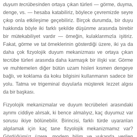
duyum tecrübesi
nden ortaya çıkan türleri — görme, duyma,
denge, vs. — hesaba katabiliriz, böylece çevremizde seyre
çıkıp onla etkileşime geçebiliriz. Birçok durumda, bir duyu
hakkında böyle iki farklı şekilde düşünme arasında birebir
bir mütekabiliyet vardır — örneğin, kulaklarımızla işitiriz.
Fakat, görme ve tat örneklerinin gösterdiği üzere, iki ya da
daha çok fizyolojik duyum mekanizması ve ortaya çıkan
tecrübe türleri arasında daha karmaşık bir ilişki var. Görme
ve muhtemelen diğer bütün uzam hisleri kısmen dengeye
bağlı, ve koklama da koku bilgisini kullanmanın sadece bir
yolu. Tatma ve trigeminal duyularla müşterek lezzet algısı
da bir başkası.
Fizyolojik mekanizmalar ve duyum tecrübeleri arasındaki
ayrımı ciddiye alırsak, ki bence almalıyız, kaç duyumuz var
sorusu ikiye bölünebilir. Birincisi, farklı türde uyaranları
algılamak için kaç tane fizyolojik mekanizmamız var?
Gördüğümüz üzere, modern bilim ve yukarıda verilen