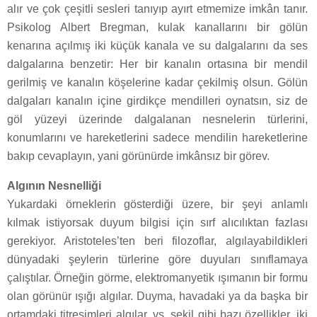
alır ve çok çeşitli sesleri tanıyıp ayırt etmemize imkân tanır.
Psikolog Albert Bregman, kulak kanallarını bir gölün
kenarına açılmış iki küçük kanala ve su dalgalarını da ses
dalgalarına benzetir: Her bir kanalın ortasına bir mendil
gerilmiş ve kanalın köşelerine kadar çekilmiş olsun. Gölün
dalgaları kanalın içine girdikçe mendilleri oynatsın, siz de
göl yüzeyi üzerinde dalgalanan nesnelerin türlerini,
konumlarını ve hareketlerini sadece mendilin hareketlerine
bakıp cevaplayın, yani görünürde imkânsız bir görev.
Algının Nesnelliği
Yukardaki örneklerin gösterdiği üzere, bir şeyi anlamlı
kılmak istiyorsak duyum bilgisi için sırf alıcılıktan fazlası
gerekiyor. Aristoteles’ten beri filozoflar, algılayabildikleri
dünyadaki şeylerin türlerine göre duyuları sınıflamaya
çalıştılar. Örneğin görme, elektromanyetik ışımanın bir formu
olan görünür ışığı algılar. Duyma, havadaki ya da başka bir
ortamdaki titreşimleri algılar, vs. şekil gibi bazı özellikler, iki