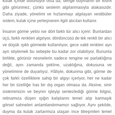
kulak içinde bulunuyor olsa da, denge duymanın bir kısmı
gibi görünmez, çünkü seslerin algılanmasıyla alakasızdır.
Daha ziyade, yönelimi ve hızlanmayı algılayan vestibüler
sistem, kulak içine yerleşiveren ilgili alıcıları kullanır.
İnsanın görme yetisi ise dört farklı tür alıcı içerir: Bunlardan
üçü, farklı renkleri algılıyor, dördüncüsü de tek renkli bir alıcı
ve düşük ışıklı görmede kullanılıyor, gece vakti renkleri ayrı
ayrı söylemek bu sebeple bu kadar zor olabiliyor. Bununla
birlikte, görünür nesnelerin sadece rengine ve parlaklığına
değil, aynı zamanda şekline, uzaklığına, dokusuna ve
yönelimine de duyarlıyız. Hâliyle, dokunma gibi, görme de
çok farklı özelliklere sahip bir algıyı içeriyor, her ne kadar
her bir özelliğe has bir dış organ olmasa da. Aksine, sinir
sistemimizin ve beynin işleyip sentezlediği görme bilgisi,
retinamıza düşen ışığın kalıplarını temel alıp karmaşık
görsel sahneleri anlamlandırmamızı sağlıyor. Aynı şekilde,
duyma da kulak zarlarımıza ulaşan ince titreşimleri temel