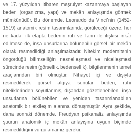
ve 17. yüzyıldan itibaren meşruiyet kazanmaya başlayan
beden (organizma, yapı) ve mekân anlayışında görmek
mümkünüdür. Bu dönemde, Leonardo da Vinci’nin (1452-
1519) anatomik resim tasarımlarında görüleceği üzere, her
ne kadar ilk etapta bedenin ruh ve Tanrı ile ilişkisi inkâr
edilmese de, inşa unsurlarına bölünebilir görsel bir mekân
olarak resmedildiği anlaşılmaktadır. Nitekim modernitenin
öngördüğü bilimselliğin nesnelleşmesi ve nicelleşmesi
sürecinde resim (görsellik, bedensellik), bilgilenmenin temel
araçlarından biri olmuştur. Nihayet içi ve dışıyla
resmedilerek görsel algıya sunulan beden, ruhi
niteliklerinden soyutlanmış, dışarıdan gözetlenebilen, inşa
unsurlarına bölünebilen ve yeniden tasarımlanabilen
anatomik bir etkileşim alanına dönüşmüştür. Aynı şekilde,
daha sonraki dönemde, Freudyan psikanaliz anlayışında
şuurun anatomik iç mekân anlayışına uygun biçimde
resmedildiğini vurgulamamız gerekir.