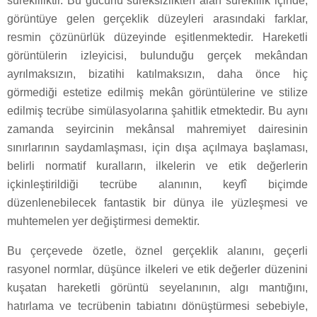
sürekliliktir. Bu gücünü süreksizlikten alan süreklilik içinde,
görüntüye gelen gerçeklik düzeyleri arasındaki farklar,
resmin çözünürlük düzeyinde eşitlenmektedir. Hareketli
görüntülerin izleyicisi, bulunduğu gerçek mekândan
ayrılmaksızın, bizatihi katılmaksızın, daha önce hiç
görmediği estetize edilmiş mekân görüntülerine ve stilize
edilmiş tecrübe simülasyolarına şahitlik etmektedir. Bu aynı
zamanda seyircinin mekânsal mahremiyet dairesinin
sınırlarının saydamlaşması, için dışa açılmaya başlaması,
belirli normatif kuralların, ilkelerin ve etik değerlerin
içkinleştirildiği tecrübe alanının, keyfî biçimde
düzenlenebilecek fantastik bir dünya ile yüzleşmesi ve
muhtemelen yer değiştirmesi demektir.
Bu çerçevede özetle, öznel gerçeklik alanını, geçerli
rasyonel normlar, düşünce ilkeleri ve etik değerler düzenini
kuşatan hareketli görüntü seyelanının, algı mantığını,
hatırlama ve tecrübenin tabiatını dönüştürmesi sebebiyle,