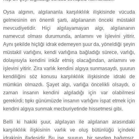
Oysa algının, algılananla karşılıklılık ilişkisinde vücuda
gelmesinin en önemli şartı, algılananın önceki müstakil
mevcudiyetidir. Hiçi algılayamayan algı, algılananın
namevcut olması durumunda, anlamını ve işlevini yitirir.
Aynı şekilde hiçliği idrak edemeyen şuur da, yöneldiği şeyin
müstakil varlığını, kendi varlığına bağladığı sürece, varlığı,
dolayısıyla kendini inkâr etmiş olacağından, anlamını ve
işlevini yitirir. Zira varlık kendini algıya sunmasaydı, şuurun
kendiliğini söz konusu karşılıklılık ilişkisinde idraki de
mümkün olmazdı. Şayet algı, varlığa öncelikli olsaydı, o
zaman insanın kendini algıladığı için var olabilmesi
gerekirdi; tıpkı günümüzde insanın varlığını ispat etmek için
kendini algıya sunmak mecburiyetinde hissetmesi gibi.
Belli ki hakiki şuur, algılayan ile algılanan arasındaki
karşılıklılık ilişkisinin varlık ve oluş bütünlüğü içindeki
idrakinin ifadesidir. Bu ise, şuurun, bir şeyden bağımsız,