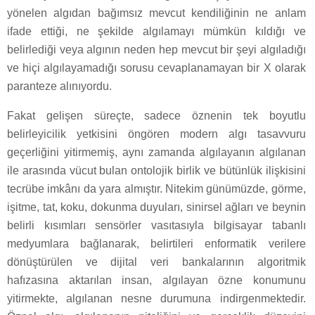
yönelen algıdan bağımsız mevcut kendiliğinin ne anlam
ifade ettiği, ne şekilde algılamayı mümkün kıldığı ve
belirlediği veya algının neden hep mevcut bir şeyi algıladığı
ve hiçi algılayamadığı sorusu cevaplanamayan bir X olarak
paranteze alınıyordu.
Fakat gelişen süreçte, sadece öznenin tek boyutlu
belirleyicilik yetkisini öngören modern algı tasavvuru
geçerliğini yitirmemiş, aynı zamanda algılayanın algılanan
ile arasında vücut bulan ontolojik birlik ve bütünlük ilişkisini
tecrübe imkânı da yara almıştır. Nitekim günümüzde, görme,
işitme, tat, koku, dokunma duyuları, sinirsel ağları ve beynin
belirli kısımları sensörler vasıtasıyla bilgisayar tabanlı
medyumlara bağlanarak, belirtileri enformatik verilere
dönüştürülen ve dijital veri bankalarının algoritmik
hafızasına aktarılan insan, algılayan özne konumunu
yitirmekte, algılanan nesne durumuna indirgenmektedir.