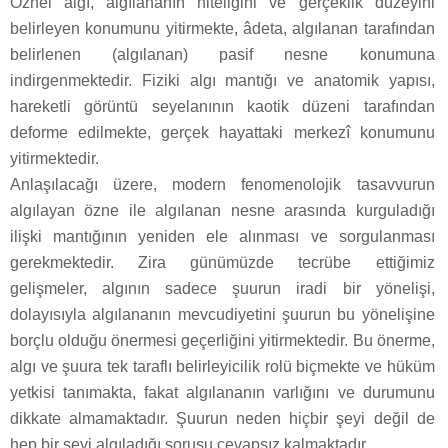
Öznel algı, algılananın niteliğini ve gerçeklik düzeyini
belirleyen konumunu yitirmekte, âdeta, algılanan tarafından
belirlenen (algılanan) pasif nesne konumuna
indirgenmektedir. Fiziki algı mantığı ve anatomik yapısı,
hareketli görüntü seyelanının kaotik düzeni tarafından
deforme edilmekte, gerçek hayattaki merkezî konumunu
yitirmektedir.
Anlaşılacağı üzere, modern fenomenolojik tasavvurun
algılayan özne ile algılanan nesne arasında kurguladığı
ilişki mantığının yeniden ele alınması ve sorgulanması
gerekmektedir. Zira günümüzde tecrübe ettiğimiz
gelişmeler, algının sadece şuurun iradi bir yönelişi,
dolayısıyla algılananın mevcudiyetini şuurun bu yönelişine
borçlu olduğu önermesi geçerliğini yitirmektedir. Bu önerme,
algı ve şuura tek taraflı belirleyicilik rolü biçmekte ve hüküm
yetkisi tanımakta, fakat algılananın varlığını ve durumunu
dikkate almamaktadır. Şuurun neden hiçbir şeyi değil de
hep bir şeyi algıladığı sorusu cevapsız kalmaktadır.