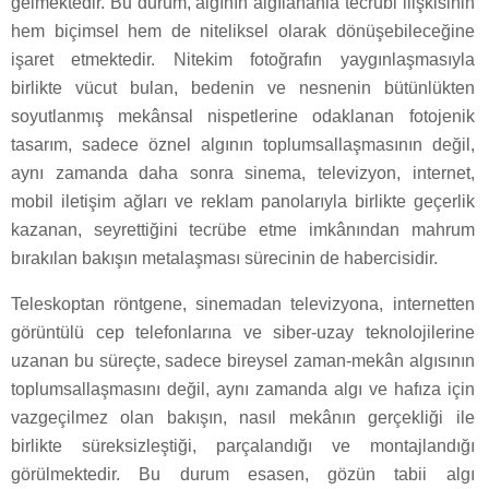
gelmektedir. Bu durum, algının algılananla tecrübi ilişkisinin
hem biçimsel hem de niteliksel olarak dönüşebileceğine
işaret etmektedir. Nitekim fotoğrafın yaygınlaşmasıyla
birlikte vücut bulan, bedenin ve nesnenin bütünlükten
soyutlanmış mekânsal nispetlerine odaklanan fotojenik
tasarım, sadece öznel algının toplumsallaşmasının değil,
aynı zamanda daha sonra sinema, televizyon, internet,
mobil iletişim ağları ve reklam panolarıyla birlikte geçerlik
kazanan, seyrettiğini tecrübe etme imkânından mahrum
bırakılan bakışın metalaşması sürecinin de habercisidir.
Teleskoptan röntgene, sinemadan televizyona, internetten
görüntülü cep telefonlarına ve siber-uzay teknolojilerine
uzanan bu süreçte, sadece bireysel zaman-mekân algısının
toplumsallaşmasını değil, aynı zamanda algı ve hafıza için
vazgeçilmez olan bakışın, nasıl mekânın gerçekliği ile
birlikte süreksizleştiği, parçalandığı ve montajlandığı
görülmektedir. Bu durum esasen, gözün tabii algı