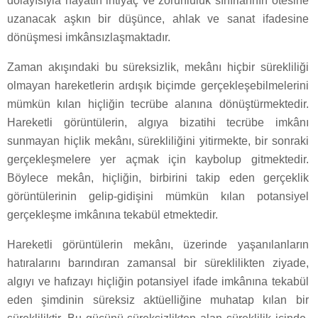
dolayısıyla hayatın ihtiyaç ve zorunluluk sınırlarının ötesine
uzanacak aşkın bir düşünce, ahlak ve sanat ifadesine
dönüşmesi imkânsızlaşmaktadır.
Zaman akışındaki bu süreksizlik, mekânı hiçbir sürekliliği
olmayan hareketlerin ardışık biçimde gerçekleşebilmelerini
mümkün kılan hiçliğin tecrübe alanına dönüştürmektedir.
Hareketli görüntülerin, algıya bizatihi tecrübe imkânı
sunmayan hiçlik mekânı, sürekliliğini yitirmekte, bir sonraki
gerçekleşmelere yer açmak için kaybolup gitmektedir.
Böylece mekân, hiçliğin, birbirini takip eden gerçeklik
görüntülerinin gelip-gidişini mümkün kılan potansiyel
gerçekleşme imkânına tekabül etmektedir.
Hareketli görüntülerin mekânı, üzerinde yaşanılanların
hatıralarını barındıran zamansal bir süreklilikten ziyade,
algıyı ve hafızayı hiçliğin potansiyel ifade imkânına tekabül
eden şimdinin süreksiz aktüelliğine muhatap kılan bir