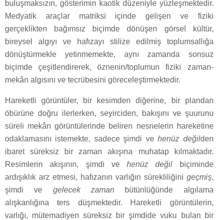
buluşmaksızın, gösterimin kaotik düzeniyle yüzleşmektedir.
Medyatik araçlar matriksi içinde gelişen ve fiziki
gerçeklikten bağımsız biçimde dönüşen görsel kültür,
bireysel algıyı ve hafızayı stilize edilmiş toplumsallığa
dönüştürmekle yetinmemekte, aynı zamanda sonsuz
biçimde çeşitlendirerek, öznenin/toplumun fiziki zaman-
mekân algısını ve tecrübesini göreceleştirmektedir.
Hareketli görüntüler, bir kesimden diğerine, bir plandan
öbürüne doğru ilerlerken, seyirciden, bakışını ve şuurunu
süreli mekân görüntülerinde beliren nesnelerin hareketine
odaklamasını istemekte, sadece şimdi ve
henüz değil
den
ibaret süreksiz bir zaman akışına muhatap kılmaktadır.
Resimlerin akışının, şimdi ve
henüz değil
biçiminde
ardışıklık arz etmesi, hafızanın varlığın sürekliliğini
geçmiş
,
şimdi ve
gelecek zaman
bütünlüğünde algılama
alışkanlığına ters düşmektedir. Hareketli görüntülerin,
varlığı, mütemadiyen süreksiz bir şimdide vuku bulan bir