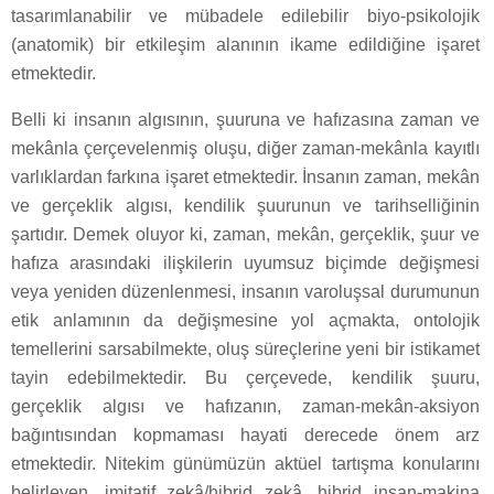
tasarımlanabilir ve mübadele edilebilir biyo-psikolojik
(anatomik) bir etkileşim alanının ikame edildiğine işaret
etmektedir.
Belli ki insanın algısının, şuuruna ve hafızasına zaman ve
mekânla çerçevelenmiş oluşu, diğer zaman-mekânla kayıtlı
varlıklardan farkına işaret etmektedir. İnsanın zaman, mekân
ve gerçeklik algısı, kendilik şuurunun ve tarihselliğinin
şartıdır. Demek oluyor ki, zaman, mekân, gerçeklik, şuur ve
hafıza arasındaki ilişkilerin uyumsuz biçimde değişmesi
veya yeniden düzenlenmesi, insanın varoluşsal durumunun
etik anlamının da değişmesine yol açmakta, ontolojik
temellerini sarsabilmekte, oluş süreçlerine yeni bir istikamet
tayin edebilmektedir. Bu çerçevede, kendilik şuuru,
gerçeklik algısı ve hafızanın, zaman-mekân-aksiyon
bağıntısından kopmaması hayati derecede önem arz
etmektedir. Nitekim günümüzün aktüel tartışma konularını
belirleyen, imitatif zekâ/hibrid zekâ, hibrid insan-makina