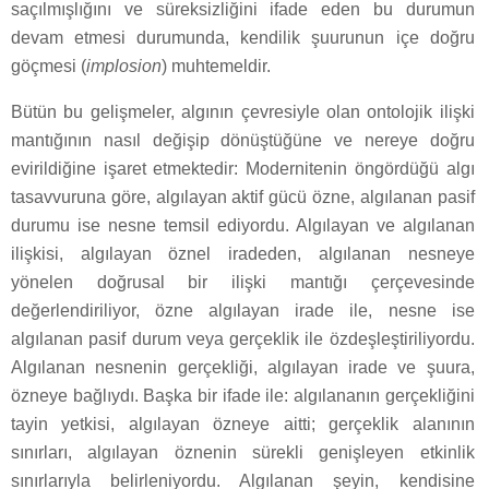
saçılmışlığını ve süreksizliğini ifade eden bu durumun
devam etmesi durumunda, kendilik şuurunun içe doğru
göçmesi (
implosion
) muhtemeldir.
Bütün bu gelişmeler, algının çevresiyle olan ontolojik ilişki
mantığının nasıl değişip dönüştüğüne ve nereye doğru
evirildiğine işaret etmektedir: Modernitenin öngördüğü algı
tasavvuruna göre, algılayan aktif gücü özne, algılanan pasif
durumu ise nesne temsil ediyordu. Algılayan ve algılanan
ilişkisi, algılayan öznel iradeden, algılanan nesneye
yönelen doğrusal bir ilişki mantığı çerçevesinde
değerlendiriliyor, özne algılayan irade ile, nesne ise
algılanan pasif durum veya gerçeklik ile özdeşleştiriliyordu.
Algılanan nesnenin gerçekliği, algılayan irade ve şuura,
özneye bağlıydı. Başka bir ifade ile: algılananın gerçekliğini
tayin yetkisi, algılayan özneye aitti; gerçeklik alanının
sınırları, algılayan öznenin sürekli genişleyen etkinlik
sınırlarıyla belirleniyordu. Algılanan şeyin, kendisine