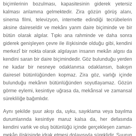
biçimlerinin bozulması, kapasitesinin giderek yetersiz
kalması anlamına gelmektedir. Zira gözün görüş alanı,
sinema filmi, televizyon, internette edindiği tecrübelerin
aksine daireseldir ve mekânı yarım daire biçiminde ve bir
bütün olarak algılar. Tıpkı ana rahminde ve daha sonra
giderek genişleyen çevre ile ilişkisinde olduğu gibi, kendini
merkezî bir nokta olarak algılayan insanın mekân algısı da
kendini saran bir daire biçimindedir. Göz bulunduğu yerden
ne kadar bir nesneye odaklanırsa odaklansın, bakışın
dairesel bütünlüğünden kopmaz. Zira göz, varlığı içinde
bulunduğu mekânın bütünlüğünden soyutlayamaz. Gözün
görme eylemi, kesintiye uğrasa da, mekânsal ve zamansal
sürekliliğe bağımlıdır.
Aynı şekilde şuur akışı da, uyku, sayıklama veya bayılma
durumlarında kesintiye maruz kalsa da, her defasında
kendini varlık ve oluş bütünlüğü içinde gerçekleşen zaman-
mekân ilişkisinde idrak etmesi dolayısıyla süreklidir. Şuurun