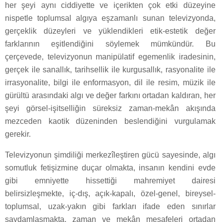
her şeyi aynı ciddiyette ve içerikten çok etki düzeyine
nispetle toplumsal algıya eşzamanlı sunan televizyonda,
gerçeklik düzeyleri ve yüklendikleri etik-estetik değer
farklarının eşitlendiğini söylemek mümkündür. Bu
çerçevede, televizyonun manipülatif egemenlik iradesinin,
gerçek ile sanallık, tarihsellik ile kurgusallık, rasyonalite ile
irrasyonalite, bilgi ile enformasyon, dil ile resim, müzik ile
gürültü arasındaki algı ve değer farkını ortadan kaldıran, her
şeyi görsel-işitselliğin süreksiz zaman-mekân akışında
mezceden kaotik düzeninden beslendiğini vurgulamak
gerekir.
Televizyonun şimdiliği merkezîleştiren gücü sayesinde, algı
somutluk fetişizmine duçar olmakta, insanın kendini evde
gibi emniyette hissettiği mahremiyet dairesi
belirsizleşmekte, iç-dış, açık-kapalı, özel-genel, bireysel-
toplumsal, uzak-yakın gibi farkları ifade eden sınırlar
saydamlaşmakta, zaman ve mekân mesafeleri ortadan