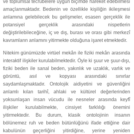
ve toplumsal tecrübelere uygun biçimde hareket edebilmesi
amaçlanmaktadır. Bedenin ve özellikle kişiliğin ikileşmesi
anlamına gelebilecek bu gelişmeler, esasen gerçeklik ile
potansiyel gerçeklik arasındaki nispetlerin
değiştirilebileceğine, iç ve dış, burası ve orası gibi merkezî
kavramların anlamını yitirmekte olduğuna işaret etmektedir.
Nitekim günümüzde virtüel mekân ile fiziki mekân arasında
interaktif ilişkiler kurulabilmektedir. Öyle ki şuur ve şuur-dışı,
fiziki beden ile sanal beden, yakınlık ve uzaklık, varlık ve
görüntü, asıl ve kopyası arasındaki sınırlar
saydamlaşmaktadır. Ontolojik aidiyetini ve güvenliğini
anlamlı kılan tarihî, ahlaki ve kültürel değerlerinden
yoksunlaşan insan vücudu ile nesneler arasında keyfî
ilişkiler kurulabilmekte, cinsiyet farklılığı önemini
yitirmektedir. Bu durum, klasik ontolojinin insanın
bölünemez ruh ve beden bütünlüğünü ifade ettiğine dair
kabulünün geçerliğini yitirdiğine, yerine yeniden