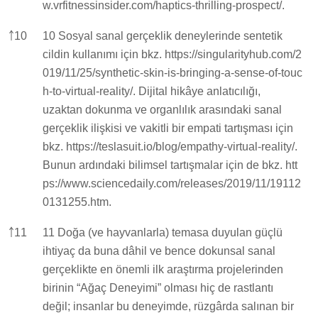
w.vrfitnessinsider.com/haptics-thrilling-prospect/.
￪
10
10 Sosyal sanal gerçeklik deneylerinde sentetik
cildin kullanımı için bkz.
https://singularityhub.com/2
019/11/25/synthetic-skin-is-bringing-a-sense-of-touc
h-to-virtual-reality/.
Dijital hikâye anlatıcılığı,
uzaktan dokunma ve organlılık arasındaki sanal
gerçeklik ilişkisi ve vakitli bir empati tartışması için
bkz.
https://teslasuit.io/blog/empathy-virtual-reality/.
Bunun ardındaki bilimsel tartışmalar için de bkz.
htt
ps://www.sciencedaily.com/releases/2019/11/19112
0131255.htm.
￪
11
11 Doğa (ve hayvanlarla) temasa duyulan güçlü
ihtiyaç da buna dâhil ve bence dokunsal sanal
gerçeklikte en önemli ilk araştırma projelerinden
birinin “Ağaç Deneyimi” olması hiç de rastlantı
değil; insanlar bu deneyimde, rüzgârda salınan bir