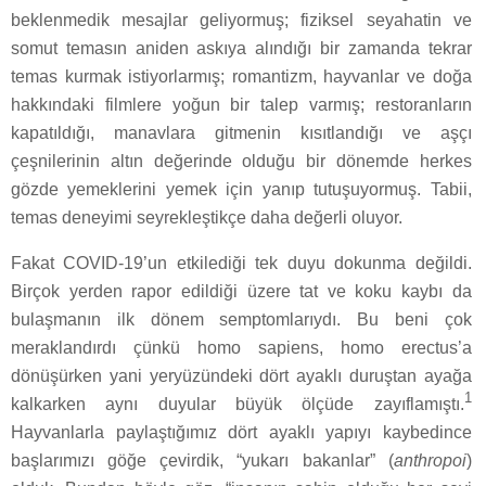
beklenmedik mesajlar geliyormuş; fiziksel seyahatin ve
somut temasın aniden askıya alındığı bir zamanda tekrar
temas kurmak istiyorlarmış; romantizm, hayvanlar ve doğa
hakkındaki filmlere yoğun bir talep varmış; restoranların
kapatıldığı, manavlara gitmenin kısıtlandığı ve aşçı
çeşnilerinin altın değerinde olduğu bir dönemde herkes
gözde yemeklerini yemek için yanıp tutuşuyormuş. Tabii,
temas deneyimi seyrekleştikçe daha değerli oluyor.
Fakat COVID-19’un etkilediği tek duyu dokunma değildi.
Birçok yerden rapor edildiği üzere tat ve koku kaybı da
bulaşmanın ilk dönem semptomlarıydı. Bu beni çok
meraklandırdı çünkü homo sapiens, homo erectus’a
dönüşürken yani yeryüzündeki dört ayaklı duruştan ayağa
1
kalkarken aynı duyular büyük ölçüde zayıflamıştı.
Hayvanlarla paylaştığımız dört ayaklı yapıyı kaybedince
başlarımızı göğe çevirdik, “yukarı bakanlar” (
anthropoi
)