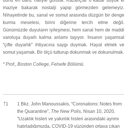
bunu en bariz hâliyle gördük. Kazançlar o kadar büyük ki
maziye bakarak nostalji yapıp görmezden gelemeyiz.
Nihayetinde bu, sanal ve somut arasında düzgün bir denge
kurma meselesi, birini diğerine tercih etme değil.
Günümüzde duyuların iyileşmesi, hem sanal hem de maddi
varoluşa duyarlı kalma anlamı taşıyor. İnsanın yaşamsal
“çifte duyarlık” ihtiyacına saygı duymak. Hayal etmek ve
somut yaşamak. Bir ölçü tutturup dokunmak ve dokunulmak.
* Prof., Boston College, Felsefe Bölümü.
￪
1
1 Bkz. John Manoussakis, “Coronations: Notes from
the Quarantine”,
The New Polis
, Nisan 10, 2020.
“Uzaklık hisleri ve yakınlık hisleri arasındaki ayrımı
hatırladığımızda, COVID-19 yüzünden ortaya çıkan