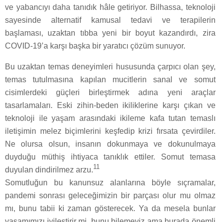
ve yabancıyı daha tanıdık hâle getiriyor. Bilhassa, teknoloji
sayesinde alternatif kamusal tedavi ve terapilerin
başlaması, uzaktan tıbba yeni bir boyut kazandırdı, zira
COVID-19’a karşı başka bir yaratıcı çözüm sunuyor.
Bu uzaktan temas deneyimleri hususunda çarpıcı olan şey,
temas tutulmasına kapılan mucitlerin sanal ve somut
cisimlerdeki güçleri birleştirmek adına yeni araçlar
tasarlamaları. Eski zihin-beden ikiliklerine karşı çıkan ve
teknoloji ile yaşam arasındaki ikileme kafa tutan temaslı
iletişimin melez biçimlerini keşfedip krizi fırsata çevirdiler.
Ne olursa olsun, insanın dokunmaya ve dokunulmaya
duyduğu müthiş ihtiyaca tanıklık ettiler. Somut temasa
11
duyulan dindirilmez arzu.
Somutluğun bu kanunsuz alanlarına böyle sıçramalar,
pandemi sonrası geleceğimizin bir parçası olur mu olmaz
mı, bunu tabii ki zaman gösterecek. Ya da mesela bunlar
yaşamımızı iyileştirir mi, bunu bilemeyiz ama burada önemli