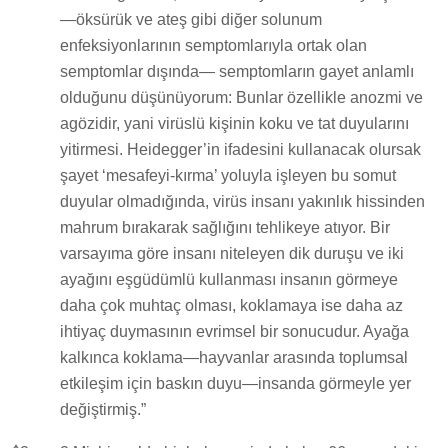
—öksürük ve ateş gibi diğer solunum
enfeksiyonlarının semptomlarıyla ortak olan
semptomlar dışında— semptomların gayet anlamlı
olduğunu düşünüyorum: Bunlar özellikle anozmi ve
agözidir, yani virüslü kişinin koku ve tat duyularını
yitirmesi. Heidegger’in ifadesini kullanacak olursak
şayet ‘mesafeyi-kırma’ yoluyla işleyen bu somut
duyular olmadığında, virüs insanı yakınlık hissinden
mahrum bırakarak sağlığını tehlikeye atıyor. Bir
varsayıma göre insanı niteleyen dik duruşu ve iki
ayağını eşgüdümlü kullanması insanın görmeye
daha çok muhtaç olması, koklamaya ise daha az
ihtiyaç duymasının evrimsel bir sonucudur. Ayağa
kalkınca koklama—hayvanlar arasında toplumsal
etkileşim için baskın duyu—insanda görmeyle yer
değiştirmiş.”