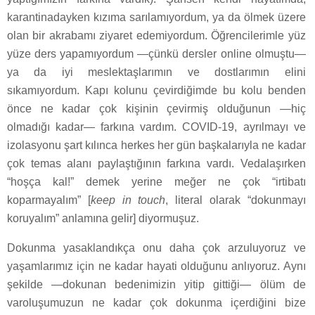
karantinadayken kızıma sarılamıyordum, ya da ölmek üzere
olan bir akrabamı ziyaret edemiyordum. Öğrencilerimle yüz
yüze ders yapamıyordum —çünkü dersler online olmuştu—
ya da iyi meslektaşlarımın ve dostlarımın elini
sıkamıyordum. Kapı kolunu çevirdiğimde bu kolu benden
önce ne kadar çok kişinin çevirmiş olduğunun —hiç
olmadığı kadar— farkına vardım. COVID-19, ayrılmayı ve
izolasyonu şart kılınca herkes her gün başkalarıyla ne kadar
çok temas alanı paylaştığının farkına vardı. Vedalaşırken
“hoşça kal!” demek yerine meğer ne çok “irtibatı
koparmayalım” [
keep in touch
, literal olarak “dokunmayı
koruyalım” anlamına gelir] diyormuşuz.
Dokunma yasaklandıkça onu daha çok arzuluyoruz ve
yaşamlarımız için ne kadar hayati olduğunu anlıyoruz. Aynı
şekilde —dokunan bedenimizin yitip gittiği— ölüm de
varoluşumuzun ne kadar çok dokunma içerdiğini bize