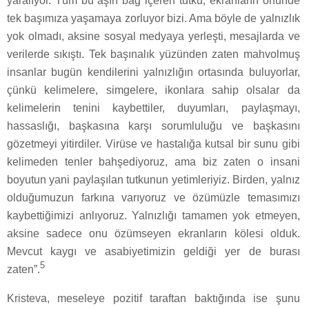
yaralıyor. Tüm bu aşırı bağ içeren tutku, ekranların önünde
tek başımıza yaşamaya zorluyor bizi. Ama böyle de yalnızlık
yok olmadı, aksine sosyal medyaya yerleşti, mesajlarda ve
verilerde sıkıştı. Tek başınalık yüzünden zaten mahvolmuş
insanlar bugün kendilerini yalnızlığın ortasında buluyorlar,
çünkü kelimelere, simgelere, ikonlara sahip olsalar da
kelimelerin tenini kaybettiler, duyumları, paylaşmayı,
hassaslığı, başkasına karşı sorumluluğu ve başkasını
gözetmeyi yitirdiler. Virüse ve hastalığa kutsal bir sunu gibi
kelimeden tenler bahşediyoruz, ama biz zaten o insani
boyutun yani paylaşılan tutkunun yetimleriyiz. Birden, yalnız
olduğumuzun farkına varıyoruz ve özümüzle temasımızı
kaybettiğimizi anlıyoruz. Yalnızlığı tamamen yok etmeyen,
aksine sadece onu özümseyen ekranların kölesi olduk.
Mevcut kaygı ve asabiyetimizin geldiği yer de burası
5
zaten”.
Kristeva, meseleye pozitif taraftan baktığında ise şunu