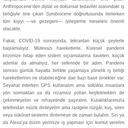
Anthropocene‘den dijital ve dokunsal tedaviler arasındaki iş
birliğiyle öne çıkan
Symbiocene
doğrultusunda ilerlerken
tüm kişiyi —ve gezegeni— iyileştirme meselesi önemli
olacaktır.
Fakat, COVID-19 sonrasında, tekrardan küçük şeylerle
başlamalıyız. Mütevazı hareketlerle. Küresel pandemi
krizimize hitap eden sistem sıçramalarına ilaveten, küçük
adımlar da atmalıyız, her seferinde bir adım. Pandemi
sonrası günlük hayatta birlikte yaşamaya yönelik iş birliği
hareketlerinin ne olabileceğine dair bazı basit örnekler var.
Seyahat ederken GPS kullanalım ama sokakta insanlara
yön sormaktan ya da nizamsız yolları keşfetmekten de
çekinmeyelim ve nihayetinde şaşıralım. Kulaklıklarımızla
telefondan müzik dinleyelim ama rastgele rüzgâr, kuş, siren
veya sükûnet seslerini dinlemeye de zaman bulalım. Siri ya
da Alexa’ya bizim yerimize iş yapması için komut verelim