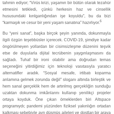
tahmin ediyor; “Virüs krizi, yaşamın bir bütün olarak tezahür
etmesini tetikledi, çünkü herkesin haz ve cinsellik
hususundaki kırılganlığından işe koyuldu”, bu da bizi
6
“karmaşık ve cesur bir yeni yaşam sanatına” hazırlıyor.
Bu “yeni sanat”, başka birçok şeyin yanında, dokunmayla
ilgili özgün teşebbüsler içerecek. COVID-19, şimdiye kadar
öngörülmeyen yollardan bir cisimsizleşme düzenini teşvik
etse de duyularla dijital tecrübenin yaygınlaşmasını da
sağladı. Tuhaf bir ironi olabilir ama doğrudan temas
seçeneğini yitirdiğimiz için teknoloji vasıtasıyla yaratıcı
alternatifler aradık. “Sosyal mesafe, irtibatı koparma
anlamına gelmek zorunda değil” sloganı altında birleştik ve
hem sanal gerçeklik hem de artırılmış gerçekliğin sunduğu
uzaktan dokunma imkânlarını kullanıp yenilikçi projeler
ortaya koyduk. Öne çıkan örneklerden biri Altspace
programıydı; pandemi yüzünden fiziksel yakınlığın ortadan
kalkması sebebiyle ayrı düşmüş aileleri ve dostları bir araya