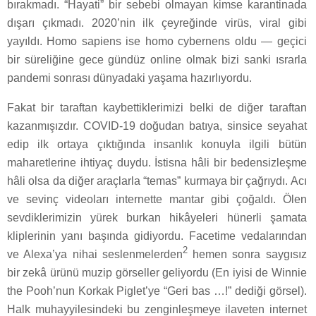
bırakmadı. “Hayati” bir sebebi olmayan kimse karantinada
dışarı çıkmadı. 2020’nin ilk çeyreğinde virüs, viral gibi
yayıldı. Homo sapiens ise homo cybernens oldu — geçici
bir süreliğine gece gündüz online olmak bizi sanki ısrarla
pandemi sonrası dünyadaki yaşama hazırlıyordu.
Fakat bir taraftan kaybettiklerimizi belki de diğer taraftan
kazanmışızdır. COVID-19 doğudan batıya, sinsice seyahat
edip ilk ortaya çıktığında insanlık konuyla ilgili bütün
maharetlerine ihtiyaç duydu. İstisna hâli bir bedensizleşme
hâli olsa da diğer araçlarla “temas” kurmaya bir çağrıydı. Acı
ve sevinç videoları internette mantar gibi çoğaldı. Ölen
sevdiklerimizin yürek burkan hikâyeleri hünerli şamata
kliplerinin yanı başında gidiyordu. Facetime vedalarından
2
ve Alexa’ya nihai seslenmelerden
hemen sonra saygısız
bir zekâ ürünü muzip görseller geliyordu (En iyisi de Winnie
the Pooh’nun Korkak Piglet’ye “Geri bas …!” dediği görsel).
Halk muhayyilesindeki bu zenginleşmeye ilaveten internet