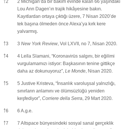
￪
2
2 Michigan’da bir bakım evinde kalan 66 yaşındaki
Lou Ann Dagen’ın trajik hikâyesine bakın.
Kayıtlardan ortaya çıktığı üzere, 7 Nisan 2020’de
tek başına ölmeden önce Alexa’ya kırk kere
yalvarmış.
￪
3
3
New York Review
, Vol LXVII, no 7, Nisan 2020.
￪
4
4 Leïla Slamani, “Koronavirüs salgını, bir eğilimi
vurgulamamızı istiyor: Başkasının tenine gittikçe
daha az dokunuyoruz”,
Le Monde
, Nisan 2020.
￪
5
5 Justive Kristeva, “İnsanlık varoluşsal yalnızlığı,
sınırların anlamını ve ölümsüzlüğü yeniden
keşfediyor”,
Corriere della Serra
, 29 Mart 2020.
￪
6
6 A.g.e.
￪
7
7 Altspace bünyesindeki sosyal sanal gerçeklik