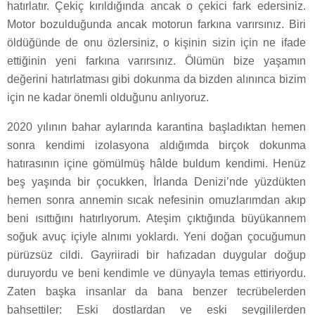
hatırlatır. Çekiç kırıldığında ancak o çekici fark edersiniz.
Motor bozulduğunda ancak motorun farkına varırsınız. Biri
öldüğünde de onu özlersiniz, o kişinin sizin için ne ifade
ettiğinin yeni farkına varırsınız. Ölümün bize yaşamın
değerini hatırlatması gibi dokunma da bizden alınınca bizim
için ne kadar önemli olduğunu anlıyoruz.
2020 yılının bahar aylarında karantina başladıktan hemen
sonra kendimi izolasyona aldığımda birçok dokunma
hatırasının içine gömülmüş hâlde buldum kendimi. Henüz
beş yaşında bir çocukken, İrlanda Denizi’nde yüzdükten
hemen sonra annemin sıcak nefesinin omuzlarımdan akıp
beni ısıttığını hatırlıyorum. Ateşim çıktığında büyükannem
soğuk avuç içiyle alnımı yoklardı. Yeni doğan çocuğumun
pürüzsüz cildi. Gayriiradi bir hafızadan duygular doğup
duruyordu ve beni kendimle ve dünyayla temas ettiriyordu.
Zaten başka insanlar da bana benzer tecrübelerden
bahsettiler: Eski dostlardan ve eski sevgililerden