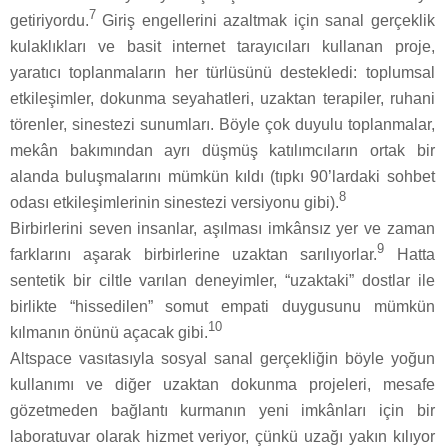
7
getiriyordu.
Giriş engellerini azaltmak için sanal gerçeklik
kulaklıkları ve basit internet tarayıcıları kullanan proje,
yaratıcı toplanmaların her türlüsünü destekledi: toplumsal
etkileşimler, dokunma seyahatleri, uzaktan terapiler, ruhani
törenler, sinestezi sunumları. Böyle çok duyulu toplanmalar,
mekân bakımından ayrı düşmüş katılımcıların ortak bir
alanda buluşmalarını mümkün kıldı (tıpkı 90’lardaki sohbet
8
odası etkileşimlerinin sinestezi versiyonu gibi).
Birbirlerini seven insanlar, aşılması imkânsız yer ve zaman
9
farklarını aşarak birbirlerine uzaktan sarılıyorlar.
Hatta
sentetik bir ciltle varılan deneyimler, “uzaktaki” dostlar ile
birlikte “hissedilen” somut empati duygusunu mümkün
10
kılmanın önünü açacak gibi.
Altspace vasıtasıyla sosyal sanal gerçekliğin böyle yoğun
kullanımı ve diğer uzaktan dokunma projeleri, mesafe
gözetmeden bağlantı kurmanın yeni imkânları için bir
laboratuvar olarak hizmet veriyor, çünkü uzağı yakın kılıyor