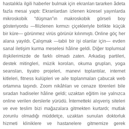
hastalıkla ilgili haberler bulmak için ekranları tararken âdeta
fazla mesai yaptı: Ekranlardan izlenen küresel yayınlarda
mikroskobik “düşman”ın makroskobik görseli boy
gösteriyordu —filizlenen kırmızı çiçekleriyle birlikte küçük
bir küre— görünmez virüs görünür kılınmıştı. Online göç her
alana yayıldı. Çalışmak —tabii bir işi olanlar için— evden
sanal iletişim kurma meselesi hâline geldi. Diğer toplumsal
ilişkilerimizde de farklı olmadı zaten. Arkadaş partileri,
destek mitingleri, müzik koroları, okuma grupları, yoga
seansları, tiyatro projeleri, manevi toplantılar, internet
kitleleri, fitness kulüpleri ve aile toplanmaları çabucak web
ortamına taşındı. Zoom nikâhları ve cenaze törenleri bile
sıradan hadiseler hâline geldi; uzaktan eğitim ise yalnızca
online verilen derslerle yürüdü. İnternetteki alışveriş siteleri
ve eve teslim bizi mağazalara gitmekten kurtardı; mutlak
zorunlu olmadığı müddetçe, uzaktan sunulan doktorluk
hizmeti kliniklere ve hastanelere gitmemize gerek