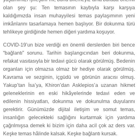
olan şey şu: Ten temasının kaybıyla karşı karşıya
kaldığımızda insan muhayyilesi temas paylaşımının yeni
imkânlarını tasarlamaya hemen başlıyor. Bir dokunma türü
tehlikeye girdiğinde hemen diğeri yardıma koşuyor.
COVID-19’un bize verdiği en önemli derslerden biri bence
“bağlantı” sorunu. Tarihin başlangıcından beri dokunma,
refakat vasıtasıyla bir tedavi gücü olarak görülmüş. Bedenin
organları için olmazsa olmaz bir hediye olarak görülmüş.
Kavrama ve sezginin, içgüdü ve görünün aracısı olmuş.
Yakup’tan İsa’ya, Khiron’dan Asklepios’a uzanan hikmet
geleneklerinin en eski hikâyelerinde tedavi eden ve
edilenin hissiyatları, dokunma ve dokunulma duyularını
gerektirir. Günümüzde dijital iletişim ve somut temas,
insanlığın gelecekteki sağlığını kurtarmak için yardıma
çağrılmışsa demek ki bizim için daha acil çok az ders var.
Keşke temas hâlinde kalsak. Keşke bağlantı kursak.