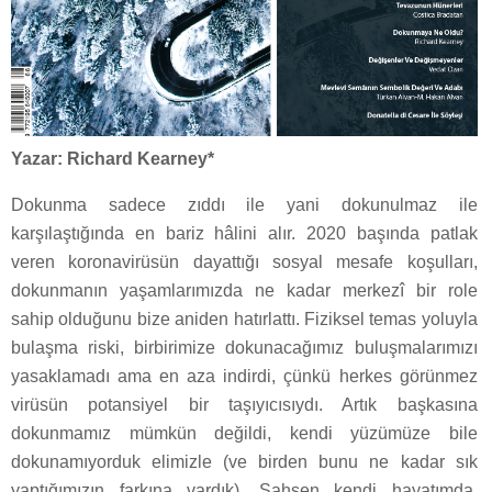
Yazar: Richard Kearney*
Dokunma sadece zıddı ile yani dokunulmaz ile
karşılaştığında en bariz hâlini alır. 2020 başında patlak
veren koronavirüsün dayattığı sosyal mesafe koşulları,
dokunmanın yaşamlarımızda ne kadar merkezî bir role
sahip olduğunu bize aniden hatırlattı. Fiziksel temas yoluyla
bulaşma riski, birbirimize dokunacağımız buluşmalarımızı
yasaklamadı ama en aza indirdi, çünkü herkes görünmez
virüsün potansiyel bir taşıyıcısıydı. Artık başkasına
dokunmamız mümkün değildi, kendi yüzümüze bile
dokunamıyorduk elimizle (ve birden bunu ne kadar sık
yaptığımızın farkına vardık). Şahsen kendi hayatımda,