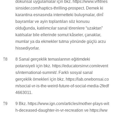
dokunsal uygulamalar için bkz.
https://www.vrfitnes
sinsider.com/haptics-thrilling-prospect.
Demek ki
karantina esnasında internetteki buluşmalar, dinî
bayramlar ve ayin toplantıları söz konusu
olduğunda, katılımcılar sanal törenlere “uzaktan”
katılsalar bile ellerinde somut kâseler, çanaklar,
mumlar ya da ekmekler tutma yönünde güçlü arzu
hissediyorlar.
￪
8
8 Sanal gerçeklik temaslarının eğitimdeki
potansiyeli için bkz.
https://educatorsinvr.com/event
s/international-summit/.
Farklı sosyal sanal
gerçeklik örnekleri için bkz.
https://lab.onebonsai.co
m/social-vr-is-the-weird-future-of-social-media-2fedf
4663011.
￪
9
9 Bkz.
https://www.ign.com/articles/mother-plays-wit
h-deceased-daughter-in-vr-recreation
ve
https://ww