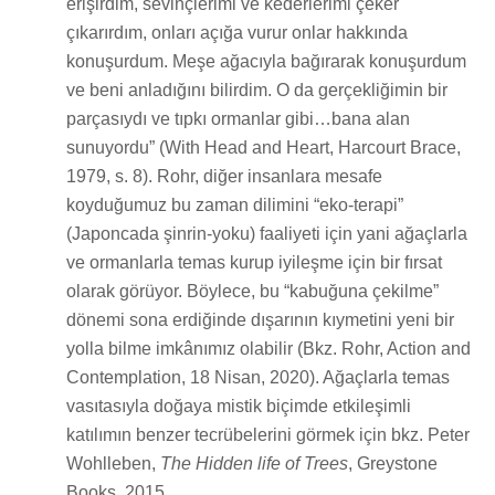
erişirdim, sevinçlerimi ve kederlerimi çeker
çıkarırdım, onları açığa vurur onlar hakkında
konuşurdum. Meşe ağacıyla bağırarak konuşurdum
ve beni anladığını bilirdim. O da gerçekliğimin bir
parçasıydı ve tıpkı ormanlar gibi…bana alan
sunuyordu” (With Head and Heart, Harcourt Brace,
1979, s. 8). Rohr, diğer insanlara mesafe
koyduğumuz bu zaman dilimini “eko-terapi”
(Japoncada şinrin-yoku) faaliyeti için yani ağaçlarla
ve ormanlarla temas kurup iyileşme için bir fırsat
olarak görüyor. Böylece, bu “kabuğuna çekilme”
dönemi sona erdiğinde dışarının kıymetini yeni bir
yolla bilme imkânımız olabilir (Bkz. Rohr, Action and
Contemplation, 18 Nisan, 2020). Ağaçlarla temas
vasıtasıyla doğaya mistik biçimde etkileşimli
katılımın benzer tecrübelerini görmek için bkz. Peter
Wohlleben,
The Hidden life of Trees
, Greystone
Books, 2015.