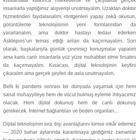
kısıtlamalar kalkınca marketlerde ve çarşılarda gerçek
insanlarla yaptığımız alışverişi unutmayalım. Uzaktan doktor
hizmetinden faydalanalım, röntgenleri yapay zekâ okusun,
görüntüleme teknolojisinin yeni formlarından da
yararlanalım, ama doktor hastayı tedavi ederken
Asklepios’un temas ettiği anları da kaçırmayalım. Son
olarak, başkalarıyla günlük çevrimiçi konuşmalar yapalım
ama kanlı canlı insanlarla yüz yüze muhabbet etme fırsatını
da kaçırmayalım. Kısacası, dijital teknolojinin keyfini
çıkaralım ama gerçek şeyleri de asla unutmayalım.
Belli ki pandemi sonrası bir dünyada yaşamak için hem
sanal muhayyileye hem de vücut bulmuş eyleme ihtiyacımız
olacak. Hem dijital dokunuş hem de canlı dokunuş
gerekecek. İnternet bağlantıları ve beden organları…
Dijital teknolojinin sıra dışı avantajlarını kimse inkâr edemez
— 2020 bahar aylarında karantinaya girdiğimiz zamanlar