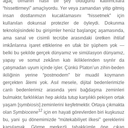
ağaç olmanın nasıl bir şey olduğunu katılımcılara
“hissettirmeyi” amaçlıyordu. Yer veya zamandan yitip gitmiş
insan dostlarımızın kucaklamasını “hissetmek” için
kullanılan dokunsal protezler de öyleydi. Dokunma
teknolojisindeki bu girişimler henüz başlangıç aşamasında,
ama sanal ve cisimli tecrübe arasındaki üretken ihtilaf
imkânlarına işaret ettiklerine en ufak bir şüphem yok —
belki bu şekilde gerçek dünyamız ve simülasyon dünyamız,
yapay ve somut zekânın katı ikiliklerinden sıyrılır da
çatışmadan uyum içinde işler. Çünkü Platon’un zihin-beden
ikiliğinin yerine “postmodern” bir muadil koymanın
gerçekten âlemi yok. Asıl mesele, dijital bedenlerimizle
canlı bedenlerimiz arasında yeni bağdaşma zeminleri
bulmaktır, farklılıkları hep akılda tutup karşılıklı pekişen ortak
yaşam [
symbiosis
] zeminlerini keşfetmektir. Ortaya çıkmakta
12
olan
Symbiocene
için en hayati görevlerden biri kuşkusuz
bu, yani şu dönemimizde “mütekabiliyet ilkesi” gereklerini
karşılamak. Görme merkezli tahakkümle öne çıkan