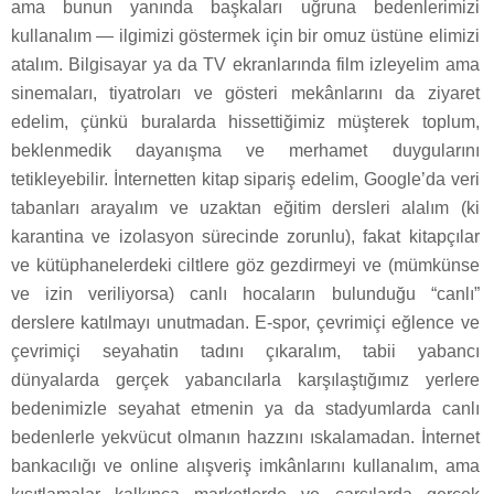
ama bunun yanında başkaları uğruna bedenlerimizi
kullanalım — ilgimizi göstermek için bir omuz üstüne elimizi
atalım. Bilgisayar ya da TV ekranlarında film izleyelim ama
sinemaları, tiyatroları ve gösteri mekânlarını da ziyaret
edelim, çünkü buralarda hissettiğimiz müşterek toplum,
beklenmedik dayanışma ve merhamet duygularını
tetikleyebilir. İnternetten kitap sipariş edelim, Google’da veri
tabanları arayalım ve uzaktan eğitim dersleri alalım (ki
karantina ve izolasyon sürecinde zorunlu), fakat kitapçılar
ve kütüphanelerdeki ciltlere göz gezdirmeyi ve (mümkünse
ve izin veriliyorsa) canlı hocaların bulunduğu “canlı”
derslere katılmayı unutmadan. E-spor, çevrimiçi eğlence ve
çevrimiçi seyahatin tadını çıkaralım, tabii yabancı
dünyalarda gerçek yabancılarla karşılaştığımız yerlere
bedenimizle seyahat etmenin ya da stadyumlarda canlı
bedenlerle yekvücut olmanın hazzını ıskalamadan. İnternet
bankacılığı ve online alışveriş imkânlarını kullanalım, ama