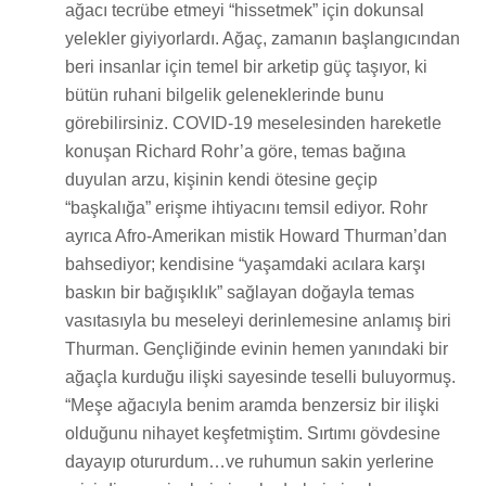
ağacı tecrübe etmeyi “hissetmek” için dokunsal
yelekler giyiyorlardı. Ağaç, zamanın başlangıcından
beri insanlar için temel bir arketip güç taşıyor, ki
bütün ruhani bilgelik geleneklerinde bunu
görebilirsiniz. COVID-19 meselesinden hareketle
konuşan Richard Rohr’a göre, temas bağına
duyulan arzu, kişinin kendi ötesine geçip
“başkalığa” erişme ihtiyacını temsil ediyor. Rohr
ayrıca Afro-Amerikan mistik Howard Thurman’dan
bahsediyor; kendisine “yaşamdaki acılara karşı
baskın bir bağışıklık” sağlayan doğayla temas
vasıtasıyla bu meseleyi derinlemesine anlamış biri
Thurman. Gençliğinde evinin hemen yanındaki bir
ağaçla kurduğu ilişki sayesinde teselli buluyormuş.
“Meşe ağacıyla benim aramda benzersiz bir ilişki
olduğunu nihayet keşfetmiştim. Sırtımı gövdesine
dayayıp otururdum…ve ruhumun sakin yerlerine