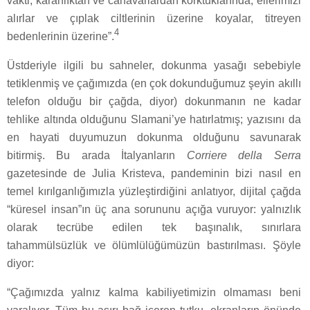
vakti, karanlıktan ve canavarlardan korktuklarında, ellerimizi
alırlar ve çıplak ciltlerinin üzerine koyalar, titreyen
4
bedenlerinin üzerine”.
Üstderiyle ilgili bu sahneler, dokunma yasağı sebebiyle
tetiklenmiş ve çağımızda (en çok dokunduğumuz şeyin akıllı
telefon olduğu bir çağda, diyor) dokunmanın ne kadar
tehlike altında olduğunu Slamani’ye hatırlatmış; yazısını da
en hayati duyumuzun dokunma olduğunu savunarak
bitirmiş. Bu arada İtalyanların
Corriere della Serra
gazetesinde de Julia Kristeva, pandeminin bizi nasıl en
temel kırılganlığımızla yüzleştirdiğini anlatıyor, dijital çağda
“küresel insan”ın üç ana sorununu açığa vuruyor: yalnızlık
olarak tecrübe edilen tek başınalık, sınırlara
tahammülsüzlük ve ölümlülüğümüzün bastırılması. Şöyle
diyor:
“Çağımızda yalnız kalma kabiliyetimizin olmaması beni