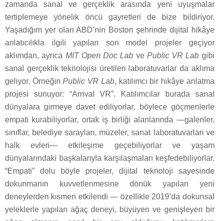
zamanda sanal ve gerçeklik arasında yeni uyuşmalar
tertiplemeye yönelik öncü gayretleri de bize bildiriyor.
Yaşadığım yer olan ABD’nin Boston şehrinde dijital hikâye
anlatıcılıkla ilgili yapılan son model projeler geçiyor
aklımdan, ayrıca
MIT Open Doc Lab
ve
Public VR
Lab
gibi
sanal gerçeklik teknolojisi üretilen laboratuvarlar da aklıma
geliyor. Örneğin
Public VR Lab
, katılımcı bir hikâye anlatma
projesi sunuyor: “Arrival VR”. Katılımcılar burada sanal
dünyalara girmeye davet ediliyorlar, böylece göçmenlerle
empati kurabiliyorlar, ortak iş birliği alanlarında —galeriler,
sınıflar, belediye sarayları, müzeler, sanat laboratuvarları ve
halk evleri— etkileşime geçebiliyorlar ve yaşam
dünyalarındaki başkalarıyla karşılaşmaları keşfedebiliyorlar.
“Empati” dolu böyle projeler, dijital teknoloji sayesinde
dokunmanın kuvvetlenmesine dönük yapılan yeni
deneylerden kısmen etkilendi — özellikle 2019’da dokunsal
yeleklerle yapılan ağaç deneyi, büyüyen ve genişleyen bir