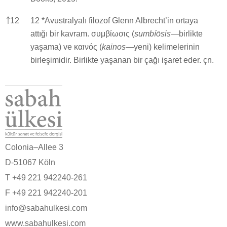
￪
12
12 *Avustralyalı filozof Glenn Albrecht’in ortaya
attığı bir kavram. συμβίωσις (
sumbíōsis
—birlikte
yaşama) ve καινός (
kainos
—yeni) kelimelerinin
birleşimidir. Birlikte yaşanan bir çağı işaret eder. çn.
Colonia–Allee 3
D-51067 Köln
T +49 221 942240-261
F +49 221 942240-201
info@sabahulkesi.com
www.sabahulkesi.com