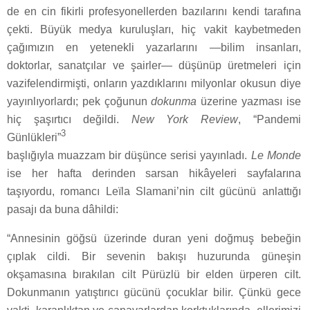
de en cin fikirli profesyonellerden bazılarını kendi tarafına
çekti. Büyük medya kuruluşları, hiç vakit kaybetmeden
çağımızın en yetenekli yazarlarını —bilim insanları,
doktorlar, sanatçılar ve şairler— düşünüp üretmeleri için
vazifelendirmişti, onların yazdıklarını milyonlar okusun diye
yayınlıyorlardı; pek çoğunun
dokunma
üzerine yazması ise
hiç şaşırtıcı değildi.
New York Review
, “Pandemi
3
Günlükleri”
başlığıyla muazzam bir düşünce serisi yayınladı.
Le Monde
ise her hafta derinden sarsan hikâyeleri sayfalarına
taşıyordu, romancı Leïla Slamani’nin cilt gücünü anlattığı
pasajı da buna dâhildi:
“Annesinin göğsü üzerinde duran yeni doğmuş bebeğin
çıplak cildi. Bir sevenin bakışı huzurunda güneşin
okşamasına bırakılan cilt Pürüzlü bir elden ürperen cilt.
Dokunmanın yatıştırıcı gücünü çocuklar bilir. Çünkü gece