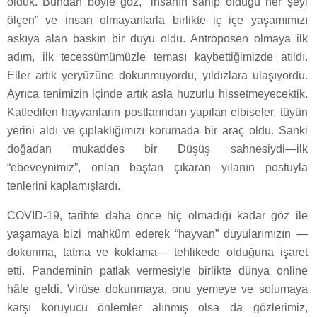
olduk. Bundan böyle göz, “insanın sahip olduğu her şeyi
ölçen” ve insan olmayanlarla birlikte iç içe yaşamımızı
askıya alan baskın bir duyu oldu. Antroposen olmaya ilk
adım, ilk tecessümümüzle teması kaybettiğimizde atıldı.
Eller artık yeryüzüne dokunmuyordu, yıldızlara ulaşıyordu.
Ayrıca tenimizin içinde artık asla huzurlu hissetmeyecektik.
Katledilen hayvanların postlarından yapılan elbiseler, tüyün
yerini aldı ve çıplaklığımızı korumada bir araç oldu. Sanki
doğadan mukaddes bir Düşüş sahnesiydi—ilk
“ebeveynimiz”, onları baştan çıkaran yılanın postuyla
tenlerini kaplamışlardı.
COVID-19, tarihte daha önce hiç olmadığı kadar göz ile
yaşamaya bizi mahkûm ederek “hayvan” duyularımızın —
dokunma, tatma ve koklama— tehlikede olduğuna işaret
etti. Pandeminin patlak vermesiyle birlikte dünya online
hâle geldi. Virüse dokunmaya, onu yemeye ve solumaya
karşı koruyucu önlemler alınmış olsa da gözlerimiz,