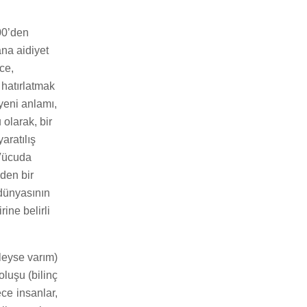
500’den
ana aidiyet
ce,
 hatırlatmak
 yeni anlamı,
olarak, bir
aratılış
 Vücuda
eden bir
 dünyasının
ine belirli
leyse varım)
luşu (bilinç
ce insanlar,