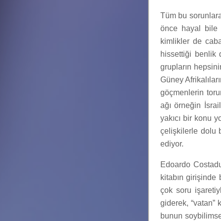
Tüm bu sorunlara 
önce hayal bile 
kimlikler de caba
hissettiği benlik
grupların hepsin
Güney Afrikalılar
göçmenlerin toru
ağı örneğin İsra
yakıcı bir konu
çelişkilerle dol
ediyor.
Edoardo Costadu
kitabın girişind
çok soru işaretiy
giderek, “vatan” k
bunun soybilimsel