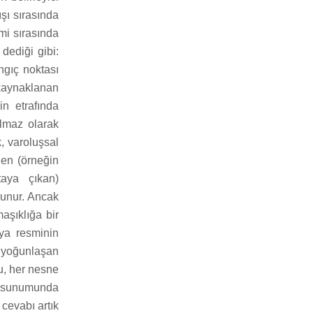
şı sırasında
mi sırasında
dediği gibi:
ıç ​​noktası
kaynaklanan
n etrafında
ılmaz olarak
, varoluşsal
len (örneğin
taya çıkan)
lunur. Ancak
aşıklığa bir
nya resminin
e yoğunlaşan
u, her nesne
in sunumunda
cevabı artık