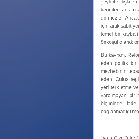
şeylerle ilişkile
kendileri anlam at
görmezler. Ancak
için artık sabit 
temel bir kayba il
önkoşul olarak or
Bu kavram, Refo
eden politik bir
mezhebinin tebaas
eden “Cuius regi
yeri terk etme v
varolmayan bir a
biçiminde ifade
bağlanmadığı mod
“Vatan” ve “ulus”