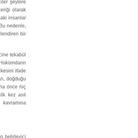
iler şeylere
çeriği olarak
aki insanlar
 Bu nedenle,
llendiren bir
ine tekabül
. Hükümdarın
kesini ifade
san, doğduğu
aha önce hiç
ilk kez asıl
s kavramına
n belirleyici