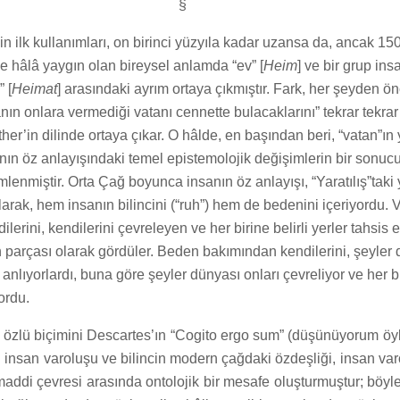
§
in ilk kullanımları, on birinci yüzyıla kadar uzansa da, ancak 1
 hâlâ yaygın olan bireysel anlamda “ev” [
Heim
] ve bir grup ins
 [
Heimat
] arasındaki ayrım ortaya çıkmıştır. Fark, her şeyden ön
nın onlara vermediği vatanı cennette bulacaklarını” tekrar tekrar
her’in dilinde ortaya çıkar. O hâlde, en başından beri, “vatan”ın
n öz anlayışındaki temel epistemolojik değişimlerin bir sonucu 
lenmiştir. Orta Çağ boyunca insanın öz anlayışı, “Yaratılış”taki y
i olarak, hem insanın bilincini (“ruh”) hem de bedenini içeriyordu.
ilerini, kendilerini çevreleyen ve her birine belirli yerler tahsis 
 parçası olarak gördüler. Beden bakımından kendilerini, şeyler
 anlıyorlardı, buna göre şeyler dünyası onları çevreliyor ve her bir
ordu.
n özlü biçimini Descartes’ın “Cogito ergo sum” (düşünüyorum öy
insan varoluşu ve bilincin modern çağdaki özdeşliği, insan varo
addi çevresi arasında ontolojik bir mesafe oluşturmuştur; böyle