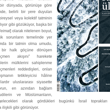
ı bir dünyada, görünüşe göre
de, belirli bir yere duyulan
ireysel veya kolektif tatminin
ıyor gibi gözüküyor, başka bir
eimat
] olarak nitelenen boyut,
tik sorunların temelinde yer
da bir tatmin olma umudu,
i bir halk göçüne dönüşen
öçmen akışını” harekete
nlerin mülklerini sahiplenme
menleri reddedişleri, onları
şmanın tetikleyicisi hâline
llardır uluslararası siyasette
run, en azından bağlam
udilerin ve Müslümanların,
elecekleri olarak gördükleri bugünkü İsrail toprakları
 ilişkili gibi görünüyor.