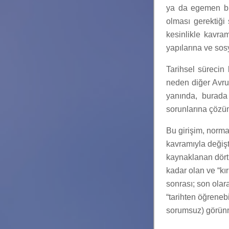
ya da egemen bir
olması gerektiği 
kesinlikle kavram
yapılarına ve sos
Tarihsel sürecin
neden diğer Avru
yanında, burada
sorunlarına çözüm
Bu girişim, normat
kavramıyla değişt
kaynaklanan dört
kadar olan ve “kı
sonrası; son olar
“tarihten öğreneb
sorumsuz) görünme