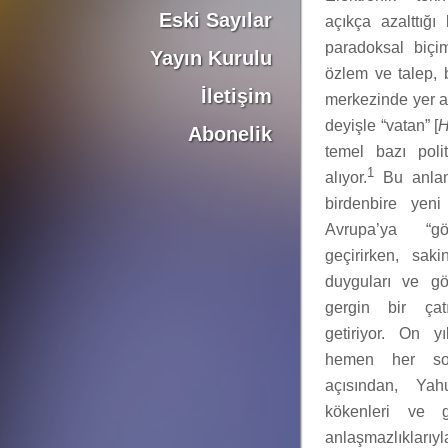
Eski Sayılar
açıkça azalttığ
paradoksal biçim
Yayın Kurulu
özlem ve talep, b
İletişim
merkezinde yer al
deyişle “vatan” [
H
Abonelik
temel bazı poli
1
alıyor.
Bu anlam
birdenbire yen
Avrupa’ya “g
geçirirken, saki
duyguları ve göç
gergin bir çatı
getiriyor. On yı
hemen her so
açısından, Yah
kökenleri ve g
anlaşmazlıklarıyla