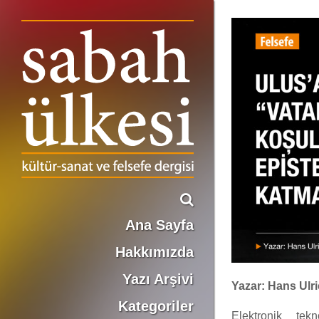
ULUS’A KARŞI DOĞARLIK “VATAN”IN TARİHSEL KOŞULLARI VE EPİSTEMOLOJİK KATMANLARI
Ana Sayfa
Hakkımızda
Yazı Arşivi
Yazar: Hans Ulr
Kategoriler
Elektronik tek