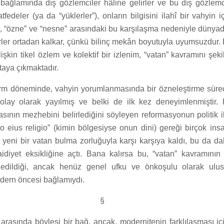
ri bağlamında dış gözlemciler hâline gelirler ve bu dış gözlemc
fedeler (ya da “yüklerler”), onların bilgisini ilahî bir vahyin i
, “özne” ve “nesne” arasındaki bu karşılaşma nedeniyle dünyad
yerler ortadan kalkar, çünkü bilinç mekân boyutuyla uyumsuzdur.
işkin tikel özlem ve kolektif bir izlenim, “vatan” kavramını şeki
taya çıkmaktadır.
rm döneminde, vahyin yorumlanmasında bir özneleştirme sürec
 olay olarak yayılmış ve belki de ilk kez deneyimlenmiştir
ının mezhebini belirlediğini söyleyen reformasyonun politik il
o eius religio” (kimin bölgesiyse onun dini) gereği birçok in
e yeni bir vatan bulma zorluğuyla karşı karşıya kaldı, bu da d
idiyet eksikliğine açtı. Bana kalırsa bu, “vatan” kavramının 
 edildiği, ancak henüz genel ufku ve önkoşulu olarak ulu
ern öncesi bağlamıydı.
§
 arasında böylesi bir bağ, ancak, modernitenin farklılaşması içi