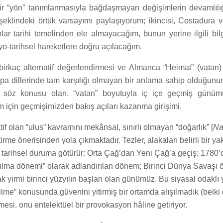
 “yön” tanımlanmasıyla bağdaşmayan değişimlerin devamlılığ
şeklindeki örtük varsayımı paylaşıyorum; ikincisi, Costadura v
lar tarihi temelinden ele almayacağım, bunun yerine ilgili bil
yo-tarihsel hareketlere doğru açılacağım.
 birkaç alternatif değerlendirmesi ve Almanca “Heimat” (vatan)
pa dillerinde tam karşılığı olmayan bir anlama sahip olduğun
 söz konusu olan, “vatan” boyutuyla iç içe geçmiş günümü
 için geçmişimizden bakış açıları kazanma girişimi.
if olan “ulus” kavramını mekânsal, sınırlı olmayan “doğarlık” [
Nat
irme önerisinden yola çıkmaktadır. Tezler, alakaları belirli bir y
 tarihsel duruma götürür: Orta Çağ’dan Yeni Çağ’a geçiş; 1780
rılma dönemi” olarak adlandırılan dönem; Birinci Dünya Savaşı 
ak yirmi birinci yüzyılın başları olan günümüz. Bu siyasal odaklı
ilme” konusunda güvenini yitirmiş bir ortamda alışılmadık (belki
si, onu entelektüel bir provokasyon hâline getiriyor.