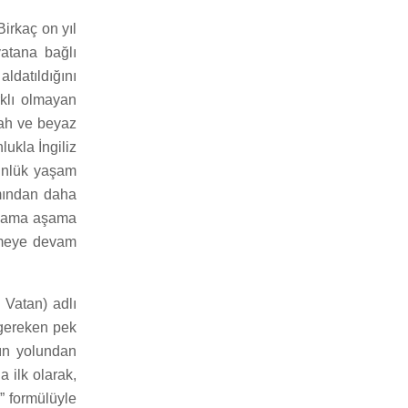
irkaç on yıl
vatana bağlı
ldatıldığını
rklı olmayan
yah ve beyaz
lukla İngiliz
günlük yaşam
amından daha
aşama aşama
elmeye devam
Vatan) adlı
 gereken pek
arın yolundan
a ilk olarak,
” formülüyle