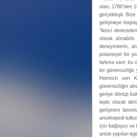
olan, 1780’den 18
gerçekleşti. Biz
gelişmeye başlay
“ikinci dereceden
olarak alınabil
deneyimlerin, a
potansiyel bir y
farkına varır; bu
bir güvensizliğe 
Heinrich von Kl
güvensizliğin ak
geriye dönüp bak
tepki olarak der
gelişimini tanım
ansiklopedi tutku
için bağlayıcı ve
anlatı yapıları 