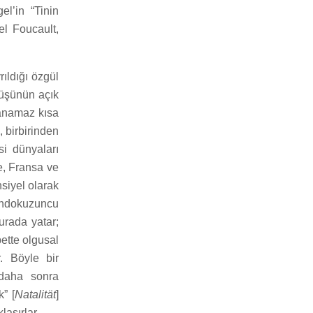
gel’in “Tinin
el Foucault,
ıldığı özgül
rüşünün açık
lanamaz kısa
 birbirinden
si dünyaları
e, Fransa ve
nsiyel olarak
 Ondokuzuncu
urada yatar;
ette olgusal
. Böyle bir
 daha sonra
” [
Natalität
]
aşırlar.