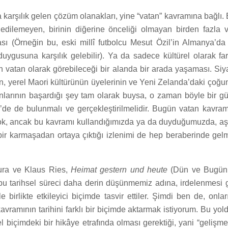
karşılık gelen çözüm olanakları, yine “vatan” kavramına bağlı. B
edilemeyen, birinin diğerine önceliği olmayan birden fazla 
sı (Örneğin bu, eski millî futbolcu Mesut Özil’in Almanya’da a
 duygusuna karşılık gelebilir). Ya da sadece kültürel olarak fa
in vatan olarak görebileceği bir alanda bir arada yaşaması. Si
ın, yerel Maori kültürünün üyelerinin ve Yeni Zelanda’daki çoğun
nlarının başardığı şey tam olarak buysa, o zaman böyle bir 
il’de de bulunmalı ve gerçekleştirilmelidir. Bugün vatan kavr
 yok, ancak bu kavramı kullandığımızda ya da duyduğumuzda, 
u bir karmaşadan ortaya çıktığı izlenimi de hep beraberinde g
ra ve Klaus Ries,
Heimat gestern und heute
(Dün ve Bugün 
e bu tarihsel süreci daha derin düşünmemiz adına, irdelenmesi
le birlikte etkileyici biçimde tasvir ettiler. Şimdi ben de, onl
avramının tarihini farklı bir biçimde aktarmak istiyorum. Bu yold
 biçimdeki bir hikâye etrafında olması gerektiği, yani “gelişme