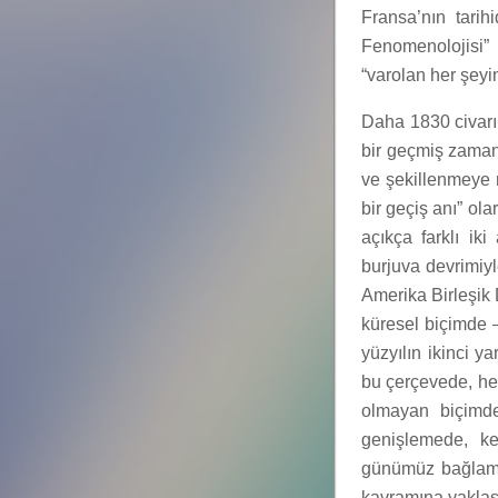
Fransa’nın tarihi
Fenomenolojisi” 
“varolan her şeyin
Daha 1830 civarı
bir geçmiş zaman
ve şekillenmeye 
bir geçiş anı” ol
açıkça farklı ik
burjuva devrimiyl
Amerika Birleşik D
küresel biçimde 
yüzyılın ikinci 
bu çerçevede, he
olmayan biçimde
genişlemede, ke
günümüz bağlamı
kavramına yaklaşa