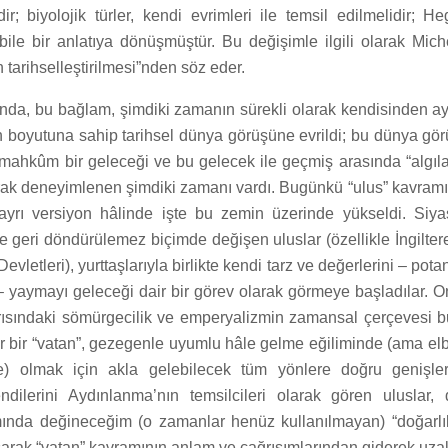
dir; biyolojik türler, kendi evrimleri ile temsil edilmelidir; He
bile bir anlatıya dönüşmüştür. Bu değişimle ilgili olarak Mich
 tarihselleştirilmesi”nden söz eder.
nda, bu bağlam, şimdiki zamanın sürekli olarak kendisinden ayr
 boyutuna sahip tarihsel dünya görüşüne evrildi; bu dünya gö
mahkûm bir geleceği ve bu gelecek ile geçmiş arasında “algı
arak deneyimlenen şimdiki zamanı vardı. Bugünkü “ulus” kavramı,
i ayrı versiyon hâlinde işte bu zemin üzerinde yükseldi. Siya
e geri döndürülemez biçimde değişen uluslar (özellikle İngilter
evletleri), yurttaşlarıyla birlikte kendi tarz ve değerlerini – pota
– yaymayı geleceği dair bir görev olarak görmeye başladılar.
yarısındaki sömürgecilik ve emperyalizmin zamansal çerçevesi b
r bir “vatan”, gezegenle uyumlu hâle gelme eğiliminde (ama elb
) olmak için akla gelebilecek tüm yönlere doğru genişler
ndilerini Aydınlanma’nın temsilcileri olarak gören uluslar,
nda değineceğim (o zamanlar henüz kullanılmayan) “doğarlık
rak “vatan” kavramının anlam ve çağrışımlarından giderek uzakl