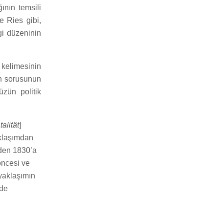
ının temsili
e Ries gibi,
gi düzeninin
 kelimesinin
un sorusunun
zün politik
alität
]
aklaşımdan
’den 1830’a
öncesi ve
 yaklaşımın
 de