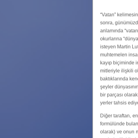
“Vatan” kelimesin
sonra, günümüzde
anlamında “vatan”
okurlarına “dünya
isteyen Martin Lut
muhtemelen insanı
kayıp biçiminde im
mitleriyle ilişkil
baktıklarında kend
şeyler dünyasının
bir parçası olarak
yerler tahsis ediy
Diğer taraftan, e
formülünde bulan 
olarak) ve onun m