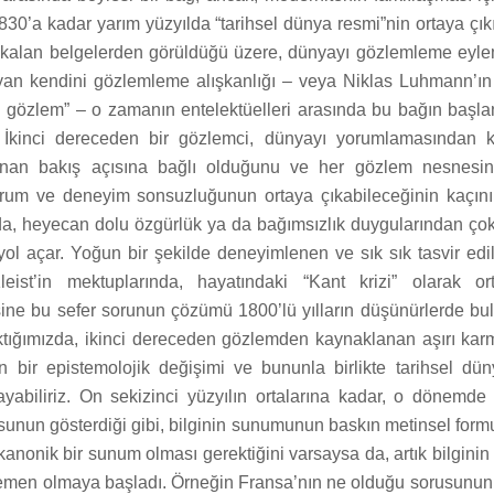
30’a kadar yarım yüzyılda “tarihsel dünya resmi”nin ortaya çıkı
e kalan belgelerden görüldüğü üzere, dünyayı gözlemleme eyle
an kendini gözlemleme alışkanlığı – veya Niklas Luhmann’ın 
 gözlem” – o zamanın entelektüelleri arasında bu bağın başlang
ir. İkinci dereceden bir gözlemci, dünyayı yorumlamasından 
lınan bakış açısına bağlı olduğunu ve her gözlem nesnesini
orum ve deneyim sonsuzluğunun ortaya çıkabileceğinin kaçın
 da, heyecan dolu özgürlük ya da bağımsızlık duygularından çok
yol açar. Yoğun bir şekilde deneyimlenen ve sık sık tasvir edi
eist’in mektuplarında, hayatındaki “Kant krizi” olarak or
sine bu sefer sorunun çözümü 1800’lü yılların düşünürlerde bu
tığımızda, ikinci dereceden gözlemden kaynaklanan aşırı karm
in bir epistemolojik değişimi ve bununla birlikte tarihsel dü
layabiliriz. On sekizinci yüzyılın ortalarına kadar, o dönemd
sunun gösterdiği gibi, bilginin sunumunun baskın metinsel form
 kanonik bir sunum olması gerektiğini varsaysa da, artık bilgin
egemen olmaya başladı. Örneğin Fransa’nın ne olduğu sorusunun 