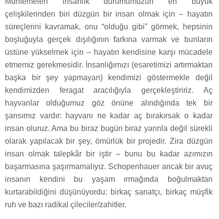
Muhtemelen insanlık durumumuzun en büyük
çelişkilerinden biri düzgün bir insan olmak için – hayatın
süreçlerini kavramak, onu “olduğu gibi” görmek, hepsinin
boşluğuyla gerçek dışılığının farkına varmak ve bunların
üstüne yükselmek için – hayatın kendisine karşı mücadele
etmemiz gerekmesidir. İnsanlığımızı (esaretimizi artırmaktan
başka bir şey yapmayan) kendimizi göstermekle değil
kendimizden feragat aracılığıyla gerçekleştiririz. Aç
hayvanlar olduğumuz göz önüne alındığında tek bir
şansımız vardır: hayvanı ne kadar aç bırakırsak o kadar
insan oluruz. Ama bu biraz bugün biraz yarınla değil sürekli
olarak yapılacak bir şey, ömürlük bir projedir. Zira düzgün
insan olmak talepkâr bir iştir – bunu bu kadar azımızın
başarmasına şaşırmamalıyız. Schopenhauer ancak bir avuç
insanın kendini bu yaşam ırmağında boğulmaktan
kurtarabildiğini düşünüyordu: birkaç sanatçı, birkaç müşfik
ruh ve bazı radikal çileciler/zahitler.