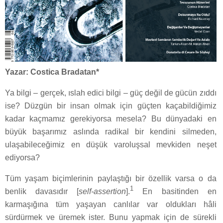
Yazar: Costica Bradatan*
Ya bilgi – gerçek, ıslah edici bilgi – güç değil de gücün zıddı
ise? Düzgün bir insan olmak için güçten kaçabildiğimiz
kadar kaçmamız gerekiyorsa mesela? Bu dünyadaki en
büyük başarımız aslında radikal bir kendini silmeden,
ulaşabileceğimiz en düşük varoluşsal mevkiden neşet
ediyorsa?
Tüm yaşam biçimlerinin paylaştığı bir özellik varsa o da
1
benlik davasıdır [
self-assertion
].
En basitinden en
karmaşığına tüm yaşayan canlılar var oldukları hâli
sürdürmek ve üremek ister. Bunu yapmak için de sürekli