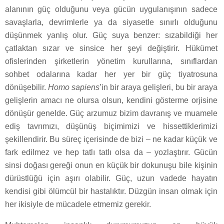
alanının güç olduğunu veya gücün uygulanışının sadece
savaşlarla, devrimlerle ya da siyasetle sınırlı olduğunu
düşünmek yanlış olur. Güç suya benzer: sızabildiği her
çatlaktan sızar ve sinsice her şeyi değiştirir. Hükümet
ofislerinden şirketlerin yönetim kurullarına, sınıflardan
sohbet odalarına kadar her yer bir güç tiyatrosuna
dönüşebilir.
Homo sapiens
’in bir araya gelişleri, bu bir araya
gelişlerin amacı ne olursa olsun, kendini gösterme orjisine
dönüşür genelde. Güç arzumuz bizim davranış ve muamele
ediş tavrımızı, düşünüş biçimimizi ve hissettiklerimizi
şekillendirir. Bu süreç içerisinde de bizi – ne kadar küçük ve
fark edilmez ve hep tatlı tatlı olsa da – yozlaştırır. Gücün
sinsi doğası gereği onun en küçük bir dokunuşu bile kişinin
dürüstlüğü için aşırı olabilir. Güç, uzun vadede hayatın
kendisi gibi ölümcül bir hastalıktır. Düzgün insan olmak için
her ikisiyle de mücadele etmemiz gerekir.