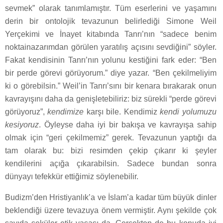
sevmek” olarak tanımlamıştır. Tüm eserlerini ve yaşamını
derin bir ontolojik tevazunun belirlediği Simone Weil
Yerçekimi ve İnayet kitabında Tanrı’nın “sadece benim
noktainazarımdan görülen yaratılış açısını sevdiğini” söyler.
Fakat kendisinin Tanrı’nın yolunu kestiğini fark eder: “Ben
bir perde görevi görüyorum.” diye yazar. “Ben çekilmeliyim
ki o görebilsin.” Weil’in Tanrı’sını bir kenara bırakarak onun
kavrayışını daha da genişletebiliriz: biz sürekli “perde görevi
görüyoruz”,
kendimize
karşı bile. Kendimiz
kendi yolumuzu
kesiyoruz
. Öyleyse daha iyi bir bakışa ve kavrayışa sahip
olmak için “geri çekilmemiz” gerek. Tevazunun yaptığı da
tam olarak bu: bizi resimden çekip çıkarır ki şeyler
kendilerini açığa çıkarabilsin. Sadece bundan sonra
dünyayı tefekkür ettiğimiz söylenebilir.
Budizm’den Hristiyanlık’a ve İslam’a kadar tüm büyük dinler
beklendiği üzere tevazuya önem vermiştir. Aynı şekilde çok