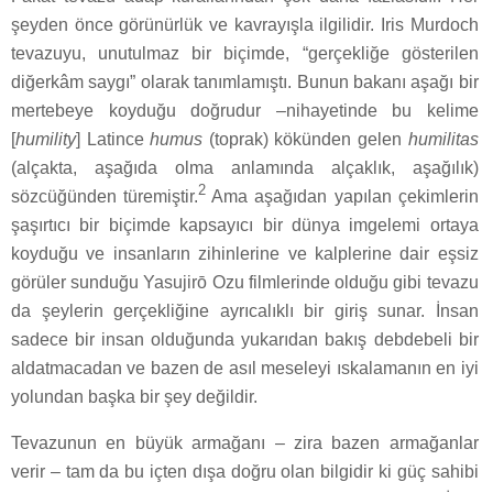
şeyden önce görünürlük ve kavrayışla ilgilidir. Iris Murdoch
tevazuyu, unutulmaz bir biçimde, “gerçekliğe gösterilen
diğerkâm saygı” olarak tanımlamıştı. Bunun bakanı aşağı bir
mertebeye koyduğu doğrudur –nihayetinde bu kelime
[
humility
] Latince
humus
(toprak) kökünden gelen
humilitas
(alçakta, aşağıda olma anlamında alçaklık, aşağılık)
2
sözcüğünden türemiştir.
Ama aşağıdan yapılan çekimlerin
şaşırtıcı bir biçimde kapsayıcı bir dünya imgelemi ortaya
koyduğu ve insanların zihinlerine ve kalplerine dair eşsiz
görüler sunduğu Yasujirō Ozu filmlerinde olduğu gibi tevazu
da şeylerin gerçekliğine ayrıcalıklı bir giriş sunar. İnsan
sadece bir insan olduğunda yukarıdan bakış debdebeli bir
aldatmacadan ve bazen de asıl meseleyi ıskalamanın en iyi
yolundan başka bir şey değildir.
Tevazunun en büyük armağanı – zira bazen armağanlar
verir – tam da bu içten dışa doğru olan bilgidir ki güç sahibi