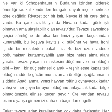
Ne var ki Schopenhauer’in Buda’nın izinden giderek
önerdiği radikal kendinden feragate dayalı reçete herkese
göre değildir. Riyazet zor bir iştir. Neyse ki bir çare daha
vardır. Bu çare azizlik ya da Nirvana kadar gösterişli
olmayan ama ulaşılabilir olan
tevazu
’dur. Tevazu sayesinde
geçici süreliğine de olsa kendimizi yaşam koşusundan
kurtarabilir, bu koşuya kayıtsızlık, sükûnet ve hatta ironi
içinde bir mesafeden bakabiliriz. Bu bizi uzun vadede
boğulmaktan kurtarmayabilir ama bize nefes alma alanı
yaratır. Tevazu yaşamın maskesini düşürme ve onu olduğu
gibi – kanlı bir güç sahnesi olarak – teşhir etme kapasitesi
olduğu raddede gücün muntazaman ürettiği aşağılanmanın
zıddıdır. Aşağılanma, yırtıcı hayvan rolünü oynayacak kadar
vahşi ve her şeyin bir oyun olduğunu anlayacak kadar bilge
olmadığınızda elinize geçen şeydir. Öte yandan tevazu
bizim o yarışa girmemizi daha en başından engeller.
Fakat tevazu adap kurallarından çok daha fazlasıdır. Her