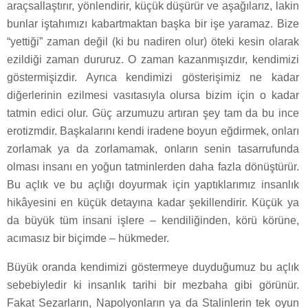
araçsallaştırır, yönlendirir, küçük düşürür ve aşağılarız, lakin
bunlar iştahımızı kabartmaktan başka bir işe yaramaz. Bize
“yettiği” zaman değil (ki bu nadiren olur) öteki kesin olarak
ezildiği zaman dururuz. O zaman kazanmışızdır, kendimizi
göstermişizdir. Ayrıca kendimizi gösterişimiz ne kadar
diğerlerinin ezilmesi vasıtasıyla olursa bizim için o kadar
tatmin edici olur. Güç arzumuzu artıran şey tam da bu ince
erotizmdir. Başkalarını kendi iradene boyun eğdirmek, onları
zorlamak ya da zorlamamak, onların senin tasarrufunda
olması insanı en yoğun tatminlerden daha fazla dönüştürür.
Bu açlık ve bu açlığı doyurmak için yaptıklarımız insanlık
hikâyesini en küçük detayına kadar şekillendirir. Küçük ya
da büyük tüm insani işlere – kendiliğinden, körü körüne,
acımasız bir biçimde – hükmeder.
Büyük oranda kendimizi göstermeye duyduğumuz bu açlık
sebebiyledir ki insanlık tarihi bir mezbaha gibi görünür.
Fakat Sezarların, Napolyonların ya da Stalinlerin tek oyun