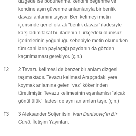
dizgede ise böbürlenme, kendini beğenme ve
kendine aşırı güvenme anlamlarıyla bir benlik
davası anlamını taşıyor. Ben kelimeyi metin
içerisinde genel olarak “benlik davası” ifadesiyle
karşıladım fakat bu ifadenin Türkçedeki olumsuz
içerimlerinin yoğunluğu sebebiyle metin okunurken
tüm canlıların paylaştığı paydanın da gözden
kaçırılmaması gerekiyor. (ç.n.)
￪
2
2 Tevazu kelimesi de benzer bir anlam dizgesi
taşımaktadır. Tevazu kelimesi Arapçadaki yere
koymak anlamına gelen “vaz” kökeninden
türetilmiştir. Tevazu kelimesinin eşanlamlısı “alçak
gönüllülük” ifadesi de aynı anlamları taşır. (ç.n.)
￪
3
3 Aleksander Soljenitsin,
İvan Denisoviç’in Bir
Günü
, İletişim Yayınları.