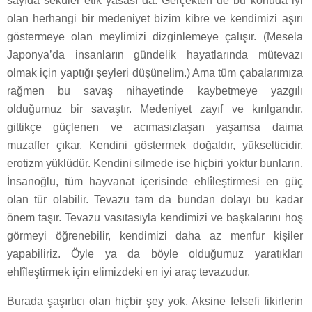
sayıda seküler etik yasası da. Gerçekten de bu konuda iyi
olan herhangi bir medeniyet bizim kibre ve kendimizi aşırı
göstermeye olan meylimizi dizginlemeye çalışır. (Mesela
Japonya’da insanların gündelik hayatlarında mütevazı
olmak için yaptığı şeyleri düşünelim.) Ama tüm çabalarımıza
rağmen bu savaş nihayetinde kaybetmeye yazgılı
olduğumuz bir savaştır. Medeniyet zayıf ve kırılgandır,
gittikçe güçlenen ve acımasızlaşan yaşamsa daima
muzaffer çıkar. Kendini göstermek doğaldır, yükselticidir,
erotizm yüklüdür. Kendini silmede ise hiçbiri yoktur bunların.
İnsanoğlu, tüm hayvanat içerisinde ehlîleştirmesi en güç
olan tür olabilir. Tevazu tam da bundan dolayı bu kadar
önem taşır. Tevazu vasıtasıyla kendimizi ve başkalarını hoş
görmeyi öğrenebilir, kendimizi daha az menfur kişiler
yapabiliriz. Öyle ya da böyle olduğumuz yaratıkları
ehlîleştirmek için elimizdeki en iyi araç tevazudur.
Burada şaşırtıcı olan hiçbir şey yok. Aksine felsefi fikirlerin