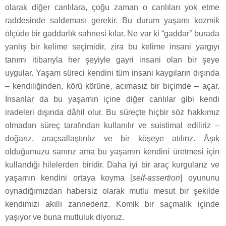
olarak diğer canlılara, çoğu zaman o canlıları yok etme
raddesinde saldırması gerekir. Bu durum yaşamı kozmik
ölçüde bir gaddarlık sahnesi kılar. Ne var ki “gaddar” burada
yanlış bir kelime seçimidir, zira bu kelime insani yargıyı
tanımı itibarıyla her şeyiyle gayri insani olan bir şeye
uygular. Yaşam süreci kendini tüm insani kaygıların dışında
– kendiliğinden, körü körüne, acımasız bir biçimde – açar.
İnsanlar da bu yaşamın içine diğer canlılar gibi kendi
iradeleri dışında dâhil olur. Bu süreçte hiçbir söz hakkımız
olmadan süreç tarafından kullanılır ve suistimal ediliriz –
doğarız, araçsallaştırılız ve bir köşeye atılırız. Âşık
olduğumuzu sanırız ama bu yaşamın kendini üretmesi için
kullandığı hilelerden biridir. Daha iyi bir araç kurgularız ve
yaşamın kendini ortaya koyma [
self-assertion
] oyununu
oynadığımızdan habersiz olarak mutlu mesut bir şekilde
kendimizi akıllı zannederiz. Komik bir saçmalık içinde
yaşıyor ve buna mutluluk diyoruz.