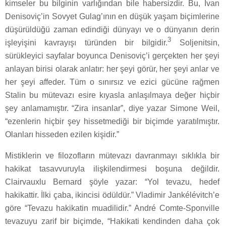
kimseler bu bilginin varlığından bile habersizdir. Bu, İvan
Denisoviç’in Sovyet Gulag’ının en düşük yaşam biçimlerine
düşürüldüğü zaman edindiği dünyayı ve o dünyanın derin
3
işleyişini kavrayışı türünden bir bilgidir.
Soljenitsin,
sürükleyici sayfalar boyunca Denisoviç’i gerçekten her şeyi
anlayan birisi olarak anlatır: her şeyi görür, her şeyi anlar ve
her şeyi affeder. Tüm o sınırsız ve ezici gücüne rağmen
Stalin bu mütevazı esire kıyasla anlaşılmaya değer hiçbir
şey anlamamıştır. “Zira insanlar”, diye yazar Simone Weil,
“ezenlerin hiçbir şey hissetmediği bir biçimde yaratılmıştır.
Olanları hisseden ezilen kişidir.”
Mistiklerin ve filozofların mütevazı davranmayı sıklıkla bir
hakikat tasavvuruyla ilişkilendirmesi boşuna değildir.
Clairvauxlu Bernard şöyle yazar: “Yol tevazu, hedef
hakikattir. İlki çaba, ikincisi ödüldür.” Vladimir Jankélévitch’e
göre “Tevazu hakikatin muadilidir.” André Comte-Sponville
tevazuyu zarif bir biçimde, “Hakikati kendinden daha çok