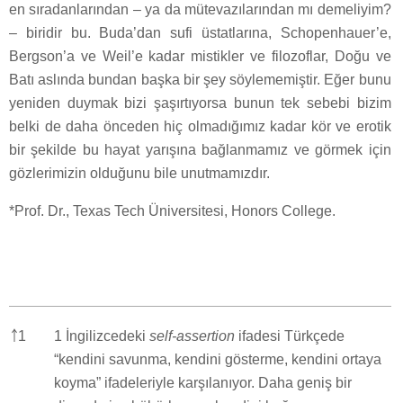
en sıradanlarından – ya da mütevazılarından mı demeliyim?
– biridir bu. Buda’dan sufi üstatlarına, Schopenhauer’e,
Bergson’a ve Weil’e kadar mistikler ve filozoflar, Doğu ve
Batı aslında bundan başka bir şey söylememiştir. Eğer bunu
yeniden duymak bizi şaşırtıyorsa bunun tek sebebi bizim
belki de daha önceden hiç olmadığımız kadar kör ve erotik
bir şekilde bu hayat yarışına bağlanmamız ve görmek için
gözlerimizin olduğunu bile unutmamızdır.
*Prof. Dr., Texas Tech Üniversitesi, Honors College.
￪
1
1 İngilizcedeki
self-assertion
ifadesi Türkçede
“kendini savunma, kendini gösterme, kendini ortaya
koyma” ifadeleriyle karşılanıyor. Daha geniş bir