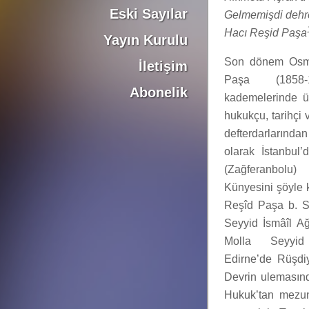
Eski Sayılar
Gelmemişdi dehr
Hacı Reşid Paşa
Yayın Kurulu
Son dönem Osman
İletişim
Paşa (1858-1
Abonelik
kademelerinde üs
hukukçu, tarihçi v
defterdarlarında
olarak İstanbul’
(Zağferanbolu
Künyesini şöyle 
Reşîd Paşa b. S
Seyyid İsmâîl A
Molla Seyyid
Edirne’de Rüşdi
Devrin ulemasın
Hukuk’tan mezuni