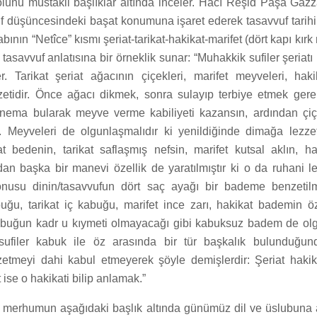
lunu müstakil başlıklar altında inceler. Hacı Reşid Paşa Gazzâ
uf düşüncesindeki başat konumuna işaret ederek tasavvuf tarihi
tabının “Netîce” kısmı şeriat-tarikat-hakikat-marifet (dört kapı kı
 tasavvuf anlatısına bir örneklik sunar: “Muhakkik sufiler şeriat
r. Tarikat şeriat ağacının çiçekleri, marifet meyveleri, ha
zetidir. Önce ağacı dikmek, sonra sulayıp terbiye etmek gere
ünema bularak meyve verme kabiliyeti kazansın, ardından çiç
 Meyveleri de olgunlaşmalıdır ki yenildiğinde dimağa lezzet
t bedenin, tarikat saflaşmış nefsin, marifet kutsal aklın, h
dan başka bir manevi özellik de yaratılmıştır ki o da ruhani lez
nusu dinin/tasavvufun dört saç ayağı bir bademe benzetilmiş
ğu, tarikat iç kabuğu, marifet ince zarı, hakikat bademin ö
 kabuğun kadr u kıymeti olmayacağı gibi kabuksuz badem de o
ufiler kabuk ile öz arasında bir tür başkalık bulunduğun
nzetmeyi dahi kabul etmeyerek şöyle demişlerdir: Şeriat hakika
t ise o hakikati bilip anlamak.”
merhumun aşağıdaki başlık altında günümüz dil ve üslubuna 