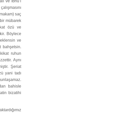
lî ve İbnü’l
 çalışmasını
rk makam) saç
ı bir mübarek
kikat özü ve
kir. Böylece
eklensin ve
 bahşetsin.
akikat ruhun
zettir. Aynı
tir. Şeriat
zü yani tadı
lgunlaşamaz.
dan bahisle
tin bizatihi
aktardığımız