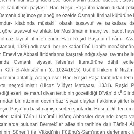
er kabullerini paylaşır. Hacı Reşid Paşa ilmihalinin dikkat çeki
Osmanlı düşünce geleneğine özelde Osmanlı ilmihal kültürüne 
mdur- kitabında müstakil olarak tasavvuf ve tarikatlara d
 göre tasavvuf ve ahlak, bir Müslüman’ın inanç ve ibadet hay
olmaz faydalı ilimlerdendir. Hacı Reşid Paşa’nın İmâm-ı A’z
İstanbul, 1328) adlı eseri -her ne kadar Ebû Hanife menâkıbnâ
Emevi ve Abbasi iktidarlarına karşı takındığı siyasi tavrını beli
nda Osmanlı siyaset felsefesi literatürüne dâhil edile
 Kâfî el-Akhisârî’nin (ö. 1024/1615) Usûlü’l-hikem fî Nizâmi
üzenini anlattığı Arapça eser Hacı Reşid Paşa tarafından terc
ikte neşredilmiştir (Hicaz Vilâyet Matbaası, 1331). Reşid P
6
ediği eseri ise maruf divan tertibinin gözetildiği Dîvân’ıdır.
Şiir 
ından biri nâzımın devrin bazı siyasi olayları hakkında şiirler 
eşid Paşa’nın basılmamış eserleri şunlardır: Hüsn-i Dil Tercüme
letleri tarihi Târîh-i Umûmî-i İslâm; Abbasiler devrinde başta v
kamlarda bulunan Bermekîler ailesinin tarihine dair Târîh-i Â
i’nin Sünen’i ile Vâkıdî’nin Fütûhu’ş-Şâm’ından derlenerek t