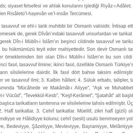
s; siyaset felsefesi ve ahlak konularını işlediği Riyâz-ı Adâlet;
inden Risâletü’l-hayevân ve’l-insân Tercümesi.
asavvuf ve ehl-i tarik muhibbi bir Osmanlı valisidir. İntisap ett
şemesek de, gerek Dîvân’ındaki tasavvufi unsurlardan ve tarikat
 gerek Dîn-i Mübîn-i İslâm’ın beşinci cildinde tasavvuf ve tarika
ı bu hükmümüzü teyit eder mahiyettedir. Son devir Osmanlı tas
er örneklerinden biri olan Dîn-i Mübîn-i İslâm’ın bu son cildi 
inci fasıl, tasavvuf ilmine; ikinci fasıl, özellikle Osmanlı Türkiye
arın silsilelerine dairdir. İlk fasıl dört bahse taksim edilmişti
er ve tasavvuf ilmi; 3. Kalbin hâlleri; 4. Süluk erbabı, talipler, ta
kısmında “Mücâhede ve Makâmât-ı Aliyye”, “Aşk ve Muhabbet
-i Vücûd”, “Tevekkül-Kesb”, “Keşf-Kerâmet”, “Şatahât” alt başlıkl
 başlıca tarikatların tanıtımına ve silsilelerine tahsis edilmiştir. Üç
 Hafî tarikatlar. 3. Cehrî tarikatlar. Müellif, zikri hafî (gizli) ol
ndiyye ve Hâlidiyye kolunu; cehrî (sesli) usulü benimseyen yol
yye, Bedeviyye, Şâzeliyye, Mevleviyye, Bayramiyye, Melâmiyye