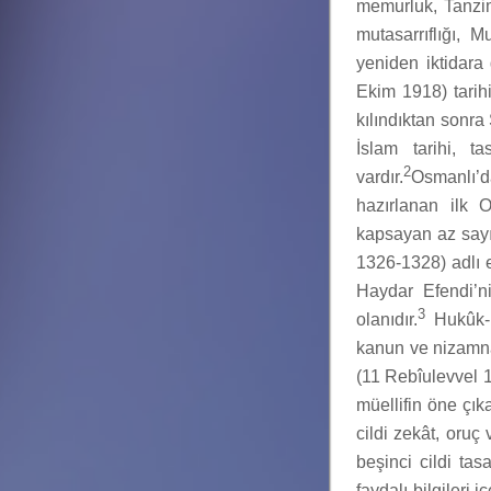
memurluk, Tanzim
mutasarrıflığı, M
yeniden iktidara 
Ekim 1918) tarih
kılındıktan sonra
İslam tarihi, t
2
vardır.
Osmanlı’d
hazırlanan ilk 
kapsayan az sayı
1326-1328) adlı e
Haydar Efendi’n
3
olanıdır.
Hukûk-ı 
kanun ve nizamnâ
(11 Rebîulevvel 1
müellifin öne çıka
cildi zekât, oruç
beşinci cildi tas
faydalı bilgileri 