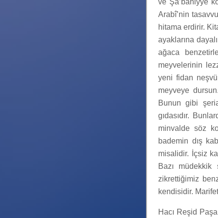
ve Şa’bâniyye ko
Arabî’nin tasavv
hitama erdirir. Ki
ayaklarına dayalı
ağaca benzetirle
meyvelerinin lez
yeni fidan neşv
meyveye dursun.
Bunun gibi şeria
gıdasıdır. Bunlar
minvalde söz ko
bademin dış kabu
misalidir. İçsiz
Bazı müdekkik s
zikrettiğimiz be
kendisidir. Marife
Hacı Reşid Paşa 