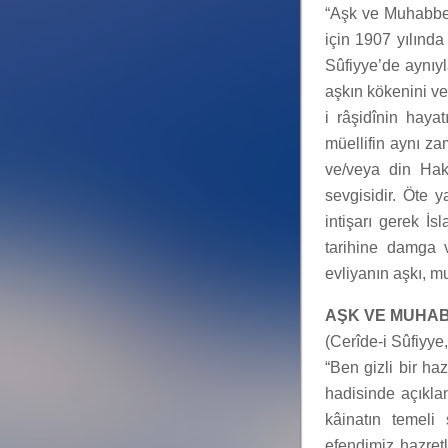
“Aşk ve Muhabbet”
için 1907 yılınd
Sûfiyye’de aynıyl
aşkın kökenini ve
i râşidînin haya
müellifin aynı za
ve/veya din Hak
sevgisidir. Öte 
intişarı gerek İ
tarihine damga 
evliyanın aşkı, m
AŞK VE MUHA
(Cerîde-i Sûfiyye
“Ben gizli bir ha
hadisinde açıklan
kâinatın temeli
efendimiz hazretl