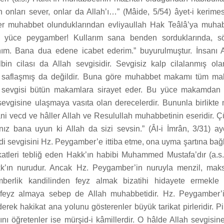
lah onları sever, onlar da Allah’ı…” (Mâide, 5/54) âyet-i kerime
r muhabbet olunduklarından evliyaullah Hak Teâlâ’ya muhab
nı yüce peygamber! Kullarım sana benden sorduklarında, s
nım. Bana dua edene icabet ederim.” buyurulmuştur. İnsanı A
lbin cilası da Allah sevgisidir. Sevgisiz kalp cilalanmış ol
e saflaşmış da değildir. Buna göre muhabbet makamı tüm ma
h sevgisi bütün makamlara sirayet eder. Bu yüce makamdan
evgisine ulaşmaya vasıta olan derecelerdir. Bununla birlikt
ni vecd ve hâller Allah ve Resulullah muhabbetinin eseridir. Ç
anız bana uyun ki Allah da sizi sevsin.” (Âl-i İmrân, 3/31) ay
 sevgisini Hz. Peygamber’e ittiba etme, ona uyma şartına bağla
ikatleri tebliğ eden Hakk’ın habibi Muhammed Mustafa’dır (a.s
k’ın nurudur. Ancak Hz. Peygamber’in nuruyla menzil, maksad
erlik kandilinden feyz almak bizatihi hidayete ermekle b
eyz almaya sebep de Allah muhabbetidir. Hz. Peygamber’i
rek hakikat ana yolunu gösterenler büyük tarikat pirleridir. Pir
nı öğretenler ise mürşid-i kâmillerdir. O hâlde Allah sevgisin