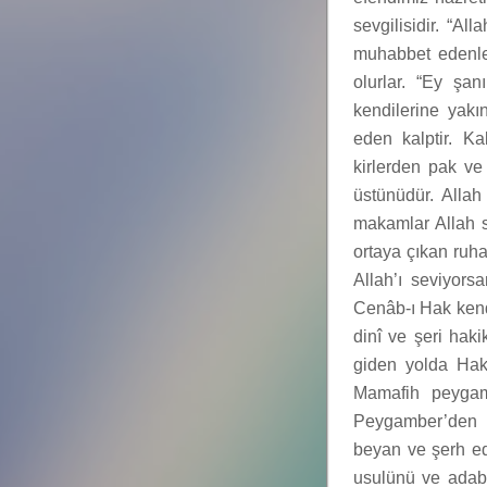
sevgilisidir. “Al
muhabbet edenle
olurlar. “Ey şa
kendilerine yakı
eden kalptir. Ka
kirlerden pak v
üstünüdür. Alla
makamlar Allah s
ortaya çıkan ruha
Allah’ı seviyors
Cenâb-ı Hak kendi
dinî ve şeri hak
giden yolda Hak
Mamafih peygamb
Peygamber’den f
beyan ve şerh ede
usulünü ve adabı