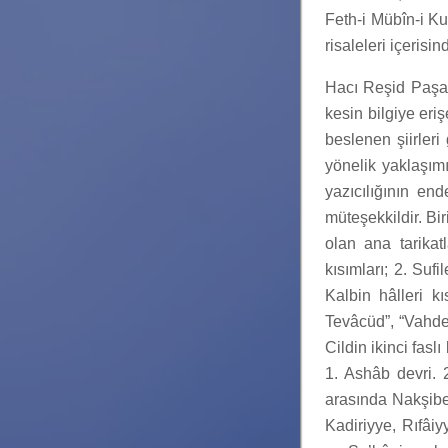
Feth-i Mübîn-i Kud
risaleleri içeris
Hacı Reşid Paşa t
kesin bilgiye eri
beslenen şiirleri
yönelik yaklaşım
yazıcılığının end
müteşekkildir. Bir
olan ana tarikatl
kısımları; 2. Sufil
Kalbin hâlleri 
Tevâcüd”, “Vahdet
Cildin ikinci faslı
1. Ashâb devri. 2.
arasında Nakşibe
Kadiriyye, Rıfâi