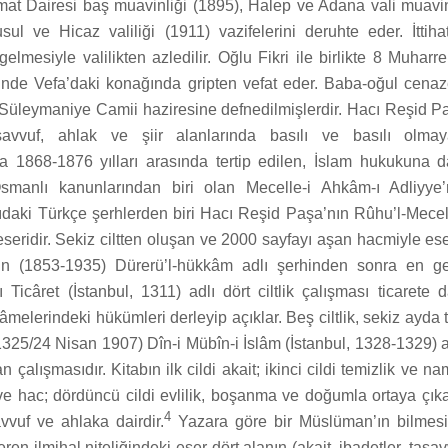
at Dairesi baş muavinliği (1895), Halep ve Adana vali muavin
usul ve Hicaz valiliği (1911) vazifelerini deruhte eder. İttihat
gelmesiyle valilikten azledilir. Oğlu Fikri ile birlikte 8 Muhar
inde Vefa’daki konağında gripten vefat eder. Baba-oğul cena
 Süleymaniye Camii haziresine defnedilmişlerdir. Hacı Reşid Paş
asavvuf, ahlak ve şiir alanlarında basılı ve basılı olmay
a 1868-1876 yılları arasında tertip edilen, İslam hukukuna d
Osmanlı kanunlarından biri olan Mecelle-i Ahkâm-ı Adliyye
daki Türkçe şerhlerden biri Hacı Reşid Paşa’nın Rûhu’l-Mecell
seridir. Sekiz ciltten oluşan ve 2000 sayfayı aşan hacmiyle ese
in (1853-1935) Dürerü’l-hükkâm adlı şerhinden sonra en ge
Ticâret (İstanbul, 1311) adlı dört ciltlik çalışması ticarete 
melerindeki hükümleri derleyip açıklar. Beş ciltlik, sekiz ayd
325/24 Nisan 1907) Dîn-i Mübîn-i İslâm (İstanbul, 1328-1329) ad
n çalışmasıdır. Kitabın ilk cildi akait; ikinci cildi temizlik ve 
 ve hac; dördüncü cildi evlilik, boşanma ve doğumla ortaya çık
4
avvuf ve ahlaka dairdir.
Yazara göre bir Müslüman’ın bilmesi
içeren ilmihal niteliğindeki eser dört alanın (akait, ibadetler, tasa