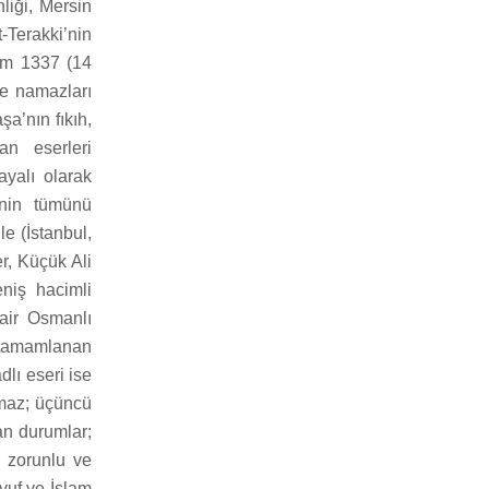
liği, Mersin
-Terakki’nin
rem 1337 (14
ze namazları
a’nın fıkıh,
an eserleri
ayalı olarak
’nin tümünü
e (İstanbul,
r, Küçük Ali
niş hacimli
dair Osmanlı
a tamamlanan
lı eseri ise
namaz; üçüncü
an durumlar;
 zorunlu ve
vvuf ve İslam