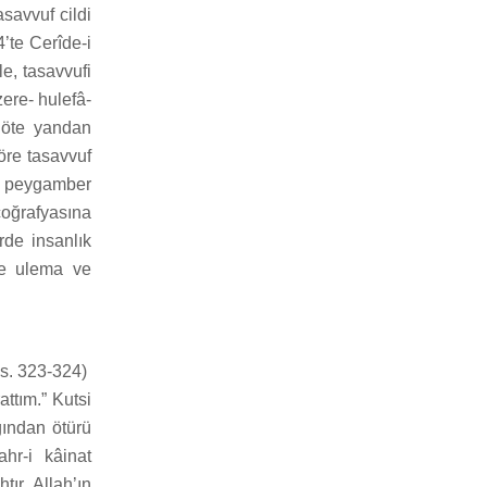
asavvuf cildi
’te Cerîde-i
le, tasavvufi
ere- hulefâ-
f öte yandan
göre tasavvuf
e peygamber
coğrafyasına
rde insanlık
le ulema ve
 s. 323-324)
attım.” Kutsi
ğından ötürü
hr-i kâinat
ır, Allah’ın