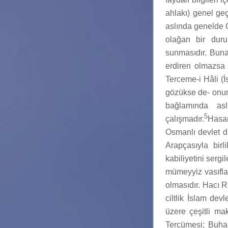
ahlakı) genel geç
aslında genelde 
olağan bir duru
sunmasıdır. Buna
erdiren olmazsa 
Terceme-i Hâli (
gözükse de- onun 
bağlamında aslı
5
çalışmadır.
Hasan
Osmanlı devlet d
Arapçasıyla birl
kabiliyetini sergil
mümeyyiz vasıflar
olmasıdır. Hacı R
ciltlik İslam dev
üzere çeşitli ma
Tercümesi; Buhar