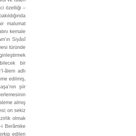
ci özelliği –
bakıldığında
air malumat
atını kemale
am’ın Siyâsî
mesi türünde
rginleştirmek
bilecek bir
’l-âlem adlı
üme edilmiş,
aşa’nın şiir
derlemesinin
kaleme almış
si; on sekiz
ezirlik olmak
l-i Berâmike
erkip edilen