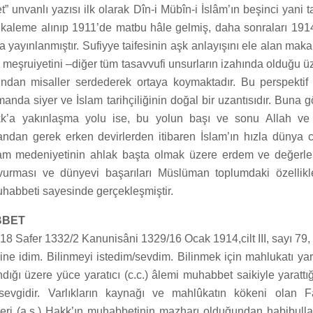
 unvanlı yazısı ilk olarak Dîn-i Mübîn-i İslâm’ın beşinci yani t
a kaleme alınıp 1911’de matbu hâle gelmiş, daha sonraları 1914
a yayınlanmıştır. Sufiyye taifesinin aşk anlayışını ele alan maka
 meşruiyetini –diğer tüm tasavvufi unsurların izahında olduğu üz
tından misaller serdederek ortaya koymaktadır. Bu perspekti
manda siyer ve İslam tarihçiliğinin doğal bir uzantısıdır. Buna 
k’a yakınlaşma yolu ise, bu yolun başı ve sonu Allah v
yandan gerek erken devirlerden itibaren İslam’ın hızla dünya 
slam medeniyetinin ahlak başta olmak üzere erdem ve değerle
vurması ve dünyevi başarıları Müslüman toplumdaki özellik
uhabbeti sayesinde gerçekleşmiştir.
BBET
,18 Safer 1332/2 Kanunisâni 1329/16 Ocak 1914,cilt III, sayı 79,
zine idim. Bilinmeyi istedim/sevdim. Bilinmek için mahlukatı yar
dığı üzere yüce yaratıcı (c.c.) âlemi muhabbet saikiyle yarattı
 sevgidir. Varlıkların kaynağı ve mahlûkatın kökeni olan Fa
eri (a.s.) Hakk’ın muhabbetinin mazharı olduğundan habibullaht