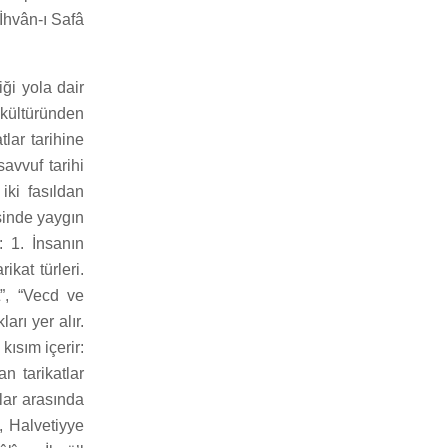
 İhvân-ı Safâ
iği yola dair
 kültüründen
tlar tarihine
avvuf tarihi
iki fasıldan
’sinde yaygın
r: 1. İnsanın
rikat türleri.
”, “Vecd ve
arı yer alır.
 kısım içerir:
an tarikatlar
lar arasında
, Halvetiyye