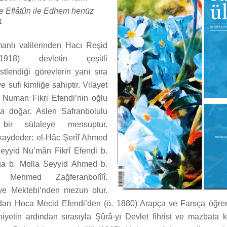
e Eflâtûn ile Edhem henüz
1
lı valilerinden Hacı Reşid
918) devletin çeşitli
tlendiği görevlerin yanı sıra
e sufi kimliğe sahiptir. Vilayet
n Numan Fikri Efendi’nin oğlu
da doğar. Aslen Safranbolulu
) bir sülaleye mensuptur.
kaydeder: el-Hâc Şerîf Ahmed
eyyid Nu’mân Fikrî Efendi b.
ğa b. Molla Seyyid Ahmed b.
 Mehmed Zağferanbolîlî.
ye Mektebi’nden mezun olur.
dan Hoca Mecid Efendi’den (ö. 1880) Arapça ve Farsça öğreni
yetin ardından sırasıyla Şûrâ-yı Devlet fihrist ve mazbata 