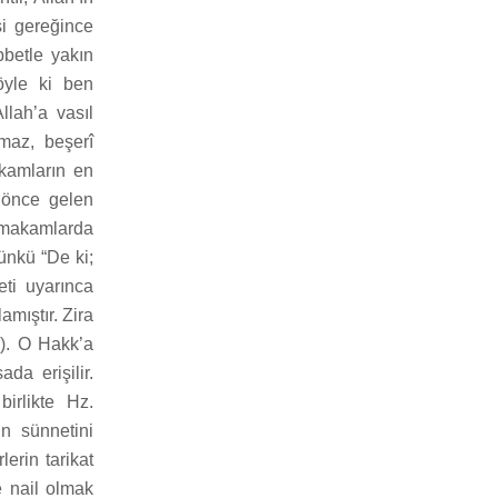
si gereğince
betle yakın
öyle ki ben
llah’a vasıl
amaz, beşerî
kamların en
 önce gelen
e makamlarda
ünkü “De ki;
eti uyarınca
mıştır. Zira
.). O Hakk’a
a erişilir.
irlikte Hz.
n sünnetini
lerin tarikat
e nail olmak