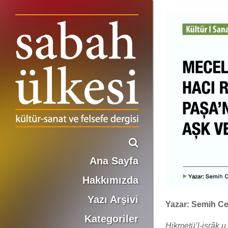
MECELLE ŞÂRİHİ HACI REŞİD PAŞA’NIN NAZARINDA AŞK VE MUHABBET
Ana Sayfa
Hakkımızda
Yazı Arşivi
Yazar: Semih C
Kategoriler
Hikmetü’l-işrâk u 