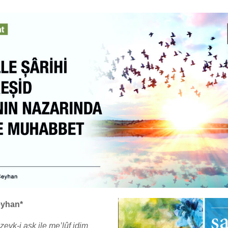
eyhan*
zevk-i aşk ile me’lûf idim