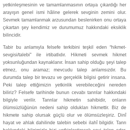
yetkinleşmesinin ve tamamlanmasının ortaya çıkardığı her
arayışın genel ismi hâline gelerek sevginin zemini olur.
Sevmek tamamlanmak arzusundan beslenirken onu ortaya
çıkartan şey kendimiz ve durumumuz hakkındaki eksiklik
bilincidir.
Tabir bu anlamıyla felsefe terkibini teşkil eden “hikmet-
sevgisi/talebi” ile irtibatlıdır. Hikmeti sevmek hikmet
yoksunluğundan kaynaklanır. İnsan sahip olduğu şeyi talep
etmez, onu aramaz; mevcudu talep anlamsızdır. Bu
durumda talep bir tevazu ve gerçeklik bilgisi getirir insana.
Peki talep ettiğimizin yetkinlik verebileceğini nereden
biliriz? Felsefe tarihinde bunun cevabı tanrılar hakkındaki
bilgiyle verilir. Tanrılar hikmetin sahibidir, onların
ölümsüzlüğünün nedeni sahip oldukları hikmettir. Biz de
hikmete sahip olursak güçlü olur ve ölümsüzleşiriz. Dinî
hayat ve ahlak dahilinde talebin sebebi ilahî bilgidir. Tanrı