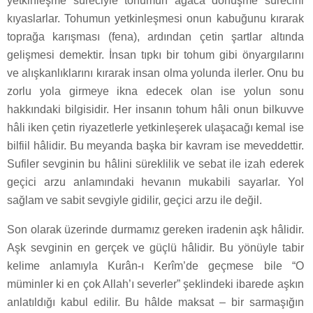
yetkinleşme süreciyle tohumun ağaca dönüşme sürecini
kıyaslarlar. Tohumun yetkinleşmesi onun kabuğunu kırarak
toprağa karışması (fena), ardından çetin şartlar altında
gelişmesi demektir. İnsan tıpkı bir tohum gibi önyargılarını
ve alışkanlıklarını kırarak insan olma yolunda ilerler. Onu bu
zorlu yola girmeye ikna edecek olan ise yolun sonu
hakkındaki bilgisidir. Her insanın tohum hâli onun bilkuvve
hâli iken çetin riyazetlerle yetkinleşerek ulaşacağı kemal ise
bilfiil hâlidir. Bu meyanda başka bir kavram ise meveddettir.
Sufiler sevginin bu hâlini süreklilik ve sebat ile izah ederek
geçici arzu anlamındaki hevanın mukabili sayarlar. Yol
sağlam ve sabit sevgiyle gidilir, geçici arzu ile değil.
Son olarak üzerinde durmamız gereken iradenin aşk hâlidir.
Aşk sevginin en gerçek ve güçlü hâlidir. Bu yönüyle tabir
kelime anlamıyla Kurân-ı Kerîm’de geçmese bile “O
müminler ki en çok Allah’ı severler” şeklindeki ibarede aşkın
anlatıldığı kabul edilir. Bu hâlde maksat – bir sarmaşığın