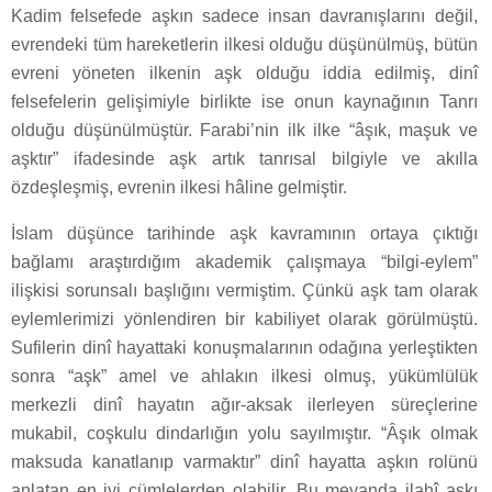
Kadim felsefede aşkın sadece insan davranışlarını değil,
evrendeki tüm hareketlerin ilkesi olduğu düşünülmüş, bütün
evreni yöneten ilkenin aşk olduğu iddia edilmiş, dinî
felsefelerin gelişimiyle birlikte ise onun kaynağının Tanrı
olduğu düşünülmüştür. Farabi’nin ilk ilke “âşık, maşuk ve
aşktır” ifadesinde aşk artık tanrısal bilgiyle ve akılla
özdeşleşmiş, evrenin ilkesi hâline gelmiştir.
İslam düşünce tarihinde aşk kavramının ortaya çıktığı
bağlamı araştırdığım akademik çalışmaya “bilgi-eylem”
ilişkisi sorunsalı başlığını vermiştim. Çünkü aşk tam olarak
eylemlerimizi yönlendiren bir kabiliyet olarak görülmüştü.
Sufilerin dinî hayattaki konuşmalarının odağına yerleştikten
sonra “aşk” amel ve ahlakın ilkesi olmuş, yükümlülük
merkezli dinî hayatın ağır-aksak ilerleyen süreçlerine
mukabil, coşkulu dindarlığın yolu sayılmıştır. “Âşık olmak
maksuda kanatlanıp varmaktır” dinî hayatta aşkın rolünü
anlatan en iyi cümlelerden olabilir. Bu meyanda ilahî aşkı