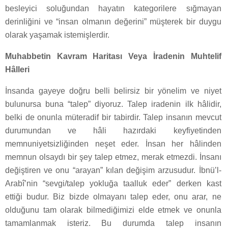
besleyici soluğundan hayatın kategorilere sığmayan
derinliğini ve “insan olmanın değerini” müşterek bir duygu
olarak yaşamak istemişlerdir.
Muhabbetin Kavram Haritası Veya İradenin Muhtelif
Hâlleri
İnsanda gayeye doğru belli belirsiz bir yönelim ve niyet
bulunursa buna “talep” diyoruz. Talep iradenin ilk hâlidir,
belki de onunla müteradif bir tabirdir. Talep insanın mevcut
durumundan ve hâli hazırdaki keyfiyetinden
memnuniyetsizliğinden neşet eder. İnsan her hâlinden
memnun olsaydı bir şey talep etmez, merak etmezdi. İnsanı
değiştiren ve onu “arayan” kılan değişim arzusudur. İbnü’l-
Arabî’nin “sevgi/talep yokluğa taalluk eder” derken kast
ettiği budur. Biz bizde olmayanı talep eder, onu arar, ne
olduğunu tam olarak bilmediğimizi elde etmek ve onunla
tamamlanmak isteriz. Bu durumda talep insanın