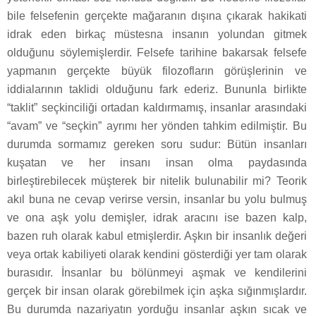
bile felsefenin gerçekte mağaranın dışına çıkarak hakikati
idrak eden birkaç müstesna insanın yolundan gitmek
olduğunu söylemişlerdir. Felsefe tarihine bakarsak felsefe
yapmanın gerçekte büyük filozofların görüşlerinin ve
iddialarının taklidi olduğunu fark ederiz. Bununla birlikte
“taklit” seçkinciliği ortadan kaldırmamış, insanlar arasındaki
“avam” ve “seçkin” ayrımı her yönden tahkim edilmiştir. Bu
durumda sormamız gereken soru sudur: Bütün insanları
kuşatan ve her insanı insan olma paydasında
birleştirebilecek müşterek bir nitelik bulunabilir mi? Teorik
akıl buna ne cevap verirse versin, insanlar bu yolu bulmuş
ve ona aşk yolu demişler, idrak aracını ise bazen kalp,
bazen ruh olarak kabul etmişlerdir. Aşkın bir insanlık değeri
veya ortak kabiliyeti olarak kendini gösterdiği yer tam olarak
burasıdır. İnsanlar bu bölünmeyi aşmak ve kendilerini
gerçek bir insan olarak görebilmek için aşka sığınmışlardır.
Bu durumda nazariyatın yorduğu insanlar aşkın sıcak ve