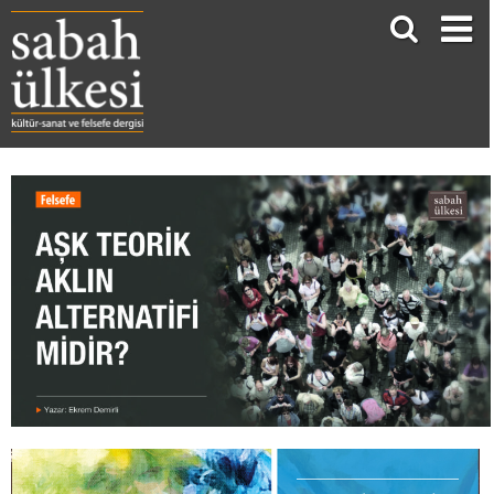
AKILCI ELİTİZME MUKABİL İNSANLIĞIN MÜŞTEREKLİĞİNİ KORUMAK: AŞK TEORİK AKLIN ALTERNATİFİ MİDİR?