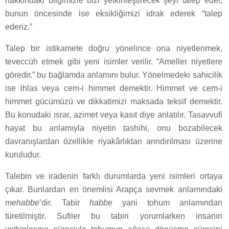
hakkındaki bilgimizle bizi yetkinleştirecek şeyi talep eder,
bunun öncesinde ise eksikliğimizi idrak ederek “talep
ederiz.”
Talep bir istikamete doğru yönelince ona niyetlenmek,
teveccüh etmek gibi yeni isimler verilir. “Ameller niyetlere
göredir.” bu bağlamda anlamını bulur. Yönelmedeki sahicilik
ise ihlas veya cem-i himmet demektir. Himmet ve cem-i
himmet gücümüzü ve dikkatimizi maksada teksif demektir.
Bu konudaki ısrar, azimet veya kasıt diye anlatılır. Tasavvufi
hayat bu anlamıyla niyetin tashihi, onu bozabilecek
davranışlardan özellikle riyakârlıktan arındırılması üzerine
kuruludur.
Talebin ve iradenin farklı durumlarda yeni isimleri ortaya
çıkar. Bunlardan en önemlisi Arapça sevmek anlamındaki
mehabbe
’dir. Tabir
habbe
yani tohum anlamından
türetilmiştir. Sufiler bu tabiri yorumlarken insanın