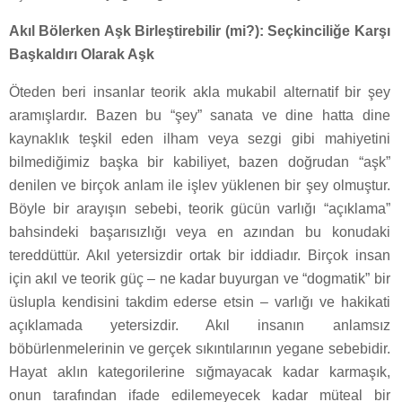
Akıl Bölerken Aşk Birleştirebilir (mi?): Seçkinciliğe Karşı
Başkaldırı Olarak Aşk
Öteden beri insanlar teorik akla mukabil alternatif bir şey
aramışlardır. Bazen bu “şey” sanata ve dine hatta dine
kaynaklık teşkil eden ilham veya sezgi gibi mahiyetini
bilmediğimiz başka bir kabiliyet, bazen doğrudan “aşk”
denilen ve birçok anlam ile işlev yüklenen bir şey olmuştur.
Böyle bir arayışın sebebi, teorik gücün varlığı “açıklama”
bahsindeki başarısızlığı veya en azından bu konudaki
tereddüttür. Akıl yetersizdir ortak bir iddiadır. Birçok insan
için akıl ve teorik güç – ne kadar buyurgan ve “dogmatik” bir
üslupla kendisini takdim ederse etsin – varlığı ve hakikati
açıklamada yetersizdir. Akıl insanın anlamsız
böbürlenmelerinin ve gerçek sıkıntılarının yegane sebebidir.
Hayat aklın kategorilerine sığmayacak kadar karmaşık,
onun tarafından ifade edilemeyecek kadar müteal bir