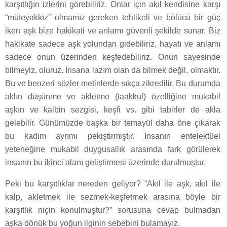
karşıtlığın izlerini görebiliriz. Onlar için akıl kendisine karşı
“müteyakkız” olmamız gereken tehlikeli ve bölücü bir güç
iken aşk bize hakikati ve anlamı güvenli şekilde sunar. Biz
hakikate sadece aşk yolundan gidebiliriz, hayatı ve anlamı
sadece onun üzerinden keşfedebiliriz. Onun sayesinde
bilmeyiz, oluruz. İnsana lazım olan da bilmek değil, olmaktır.
Bu ve benzeri sözler metinlerde sıkça zikredilir. Bu durumda
aklın düşünme ve akletme (taakkul) özelliğine mukabil
aşkın ve kalbin sezgisi, keşfi vs. gibi tabirler de akla
gelebilir. Günümüzde başka bir temayül daha öne çıkarak
bu kadim ayrımı pekiştirmiştir. İnsanın entelektüel
yeteneğine mukabil duygusallık arasında fark görülerek
insanın bu ikinci alanı geliştirmesi üzerinde durulmuştur.
Peki bu karşıtlıklar nereden geliyor? “Akıl ile aşk, akıl ile
kalp, akletmek ile sezmek-keşfetmek arasına böyle bir
karşıtlık niçin konulmuştur?” sorusuna cevap bulmadan
aşka dönük bu yoğun ilginin sebebini bulamayız.