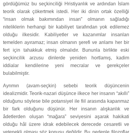
gördüğümüz bu seçkinciliği Hristiyanlık ve ardından İslam
teorik olarak çökertmek istedi. Her iki dinin ortak özelliği
“insan olmak bakımından insan” olmanın sağladığı
niteliklerin herhangi bir kabiliyet tarafından yok edilemez
olduğu ilkesidir. Kabiliyetler ve kazanımlar insanları
temelden ayıramaz; insan olmanın şerefi ve anlamı her bir
fert için tahakkuk etmiş olmalıdır. Bununla birlikte eski
seçkincilik arzusu dinlerde yeniden hortlamış, kadim
iddialar kendilerine yeni mecralar ve gerekçeler
bulabilmiştir.
Ayrımın (avam-seçkin) sebebi teorik düşüncenin
idealizmidir. Teorik-nazari düşünce ilkece her insanın “akıllı”
olduğunu söylese bile potansiyel ile fiil arasında kapanmaz
bir fark olduğunu düşünür. Her insanın alışkanlık ve
âdetlerden oluşan “mağara” seviyesini aşarak hakikati
olduğu hâl üzere idrak edebilecek derecede cesaretli ve
yetenekli olması söz konusu değildir. Bu nedenle filozoflar