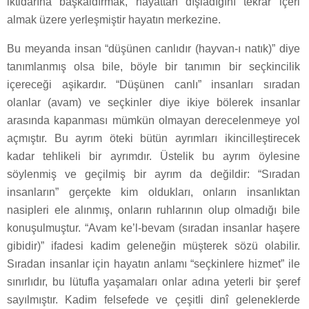
iktidarına başkaldırmak, hayattan dışladığını tekrar içeri
almak üzere yerleşmiştir hayatın merkezine.
Bu meyanda insan “düşünen canlıdır (hayvan-ı natık)” diye
tanımlanmış olsa bile, böyle bir tanımın bir seçkincilik
içereceği aşikardır. “Düşünen canlı” insanları sıradan
olanlar (avam) ve seçkinler diye ikiye bölerek insanlar
arasında kapanması mümkün olmayan derecelenmeye yol
açmıştır. Bu ayrım öteki bütün ayrımları ikincilleştirecek
kadar tehlikeli bir ayrımdır. Üstelik bu ayrım öylesine
söylenmiş ve geçilmiş bir ayrım da değildir: “Sıradan
insanların” gerçekte kim oldukları, onların insanlıktan
nasipleri ele alınmış, onların ruhlarının olup olmadığı bile
konuşulmuştur. “Avam ke’l-bevam (sıradan insanlar haşere
gibidir)” ifadesi kadim geleneğin müşterek sözü olabilir.
Sıradan insanlar için hayatın anlamı “seçkinlere hizmet” ile
sınırlıdır, bu lütufla yaşamaları onlar adına yeterli bir şeref
sayılmıştır. Kadim felsefede ve çeşitli dinî geleneklerde