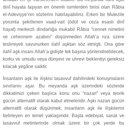
dinî hayata taşıyan en önemli isimlerden birisi olan Râbia
el-Adeviyye’nin sözlerini hatırlayabiliriz. Erken bir Mutezile
yorumla şekillenen vaad-vait (ödül ve ceza esaslı dinî
hayat) merkezli dindarlığa mukabil Râbia “cennet nimetini
ve cehennem azabını” düşünmeden Allah’a rıza üzere
teslimiyeti savunurken ilahî aşktan söz etmişti. Ona göre
ilahî aşk insanı Allah’a gidişte tek başına yönlendirebilecek,
korku ve umudu veya dünyevi ve uhrevi beklentiyi gereksiz
kılacak yegâne saiktir.
İnsanların aşk ile ilişkisi tasavvuf dahilindeki konuşmaların
sınırlarını aşar. Bu meyanda aşk üzerindeki sözlerde
dikkatimizi çeken başlıca konu onu “nazari” veya teorik
gücün alternatifi olarak kabul etmeleridir. Aşkı nazari gücün
alternatifi olarak düşünmek, insanların aşk ile ilişkilerini
belirleyen en temel yaklaşımdır. Başta edebiyat, sanat ve
tasavvuf metinlerinde olmak üzere bir çok yerde bu