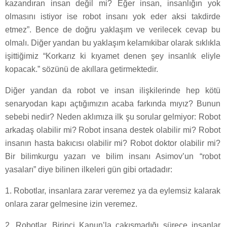
kazandıran insan değil mi? Eğer insan, insanlığın yok
olmasını istiyor ise robot insanı yok eder aksi takdirde
etmez”. Bence de doğru yaklaşım ve verilecek cevap bu
olmalı. Diğer yandan bu yaklaşım kelamıkibar olarak sıklıkla
işittiğimiz “Korkarız ki kıyamet denen şey insanlık eliyle
kopacak.” sözünü de akıllara getirmektedir.
Diğer yandan da robot ve insan ilişkilerinde hep kötü
senaryodan kapı açtığımızın acaba farkında mıyız? Bunun
sebebi nedir? Neden aklımıza ilk şu sorular gelmiyor: Robot
arkadaş olabilir mi? Robot insana destek olabilir mi? Robot
insanın hasta bakıcısı olabilir mi? Robot doktor olabilir mi?
Bir bilimkurgu yazarı ve bilim insanı Asimov’un “robot
yasaları” diye bilinen ilkeleri gün gibi ortadadır:
1. Robotlar, insanlara zarar veremez ya da eylemsiz kalarak
onlara zarar gelmesine izin veremez.
2. Robotlar, Birinci Kanun’la çakışmadığı sürece insanlar