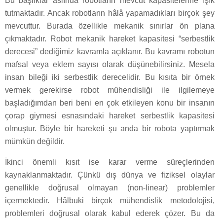
Bu başlıklar aslında robotların mevcut kapasitelerine ışık
tutmaktadır. Ancak robotların hâlâ yapamadıkları birçok şey
mevcuttur. Burada özellikle mekanik sınırlar ön plana
çıkmaktadır. Robot mekanik hareket kapasitesi “serbestlik
derecesi” dediğimiz kavramla açıklanır. Bu kavramı robotun
mafsal veya eklem sayısı olarak düşünebilirsiniz. Mesela
insan bileği iki serbestlik derecelidir. Bu kısıta bir örnek
vermek gerekirse robot mühendisliği ile ilgilemeye
başladığımdan beri beni en çok etkileyen konu bir insanın
çorap giymesi esnasındaki hareket serbestlik kapasitesi
olmuştur. Böyle bir hareketi şu anda bir robota yaptırmak
mümkün değildir.
İkinci önemli kısıt ise karar verme süreçlerinden
kaynaklanmaktadır. Çünkü dış dünya ve fiziksel olaylar
genellikle doğrusal olmayan (non-linear) problemler
içermektedir. Hâlbuki birçok mühendislik metodolojisi,
problemleri doğrusal olarak kabul ederek çözer. Bu da