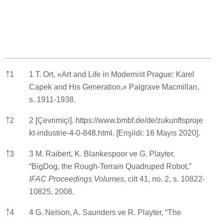
￪
1
1 T. Ort, «Art and Life in Modernist Prague: Karel
Capek and His Generation,» Palgrave Macmillan,
s. 1911-1938.
￪
2
2 [Çevrimiçi].
https://www.bmbf.de/de/zukunftsproje
kt-industrie-4-0-848.html.
[Erişildi: 16 Mayıs 2020].
￪
3
3 M. Raibert, K. Blankespoor ve G. Playter,
“BigDog, the Rough-Terrain Quadruped Robot,”
IFAC Proceedings Volumes
, cilt 41, no. 2, s. 10822-
10825, 2008.
￪
4
4 G. Nelson, A. Saunders ve R. Playter, “The