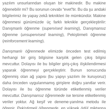
yazılım unsurlarından oluşan bir makinedir. Bu makine
öğrenebilir mi? Bu sorunun cevabı “evet”tir. Bu da şu andaki
bilgilerimiz ile yapay zekâ teknikleri ile mümkündür. Makine
öğrenmesi günümüzde üç farklı teknikle gerçekleştirilir:
Danışmanlı öğrenme (
supervised learning
), Danışmansız
öğrenme (
unsupervised learning
), Pekiştirmeli öğrenme
(
reinforcement learning
).
Danışmanlı öğrenmede
elimizde önceden test edilmiş
herhangi bir giriş bilgisine karşılık gelen çıkış bilgisi
mevcuttur. Dolayısı ile bu bilgiler giriş-çıkış ilişkilendirmesi
yaparak öğrenmeyi gerçekleştirir. Bunun sonucunda
öğrenmiş olan ağ yapısı (bu yapıyı yazılım ile kuruyoruz)
daha önceden uygulanmamış girişlere doğru yanıtlar verir.
Dolayısı ile bu öğrenme türünde etiketlenmiş veriler
mevcuttur.
Danışmansız öğrenmede
ise tersine etiketlenmiş
veriler yoktur. Ağ keşif ve deneme-yanılma metodu ile
öğrenir.
Pekiştirmeli öğrenmede
, en yüksek
ödül
miktarına