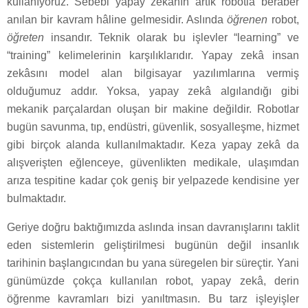
kullanıyoruz. Sebebi yapay zekânın artık robotla beraber
anılan bir kavram hâline gelmesidir. Aslında
öğrenen
robot,
öğreten
insandır. Teknik olarak bu işlevler “learning” ve
“training” kelimelerinin karşılıklarıdır. Yapay zekâ insan
zekâsını model alan bilgisayar yazılımlarına vermiş
olduğumuz addır. Yoksa, yapay zekâ algılandığı gibi
mekanik parçalardan oluşan bir makine değildir. Robotlar
bugün savunma, tıp, endüstri, güvenlik, sosyalleşme, hizmet
gibi birçok alanda kullanılmaktadır. Keza yapay zekâ da
alışverişten eğlenceye, güvenlikten medikale, ulaşımdan
arıza tespitine kadar çok geniş bir yelpazede kendisine yer
bulmaktadır.
Geriye doğru baktığımızda aslında insan davranışlarını taklit
eden sistemlerin geliştirilmesi bugünün değil insanlık
tarihinin başlangıcından bu yana süregelen bir süreçtir. Yani
günümüzde çokça kullanılan robot, yapay zekâ, derin
öğrenme kavramları bizi yanıltmasın. Bu tarz işleyişler