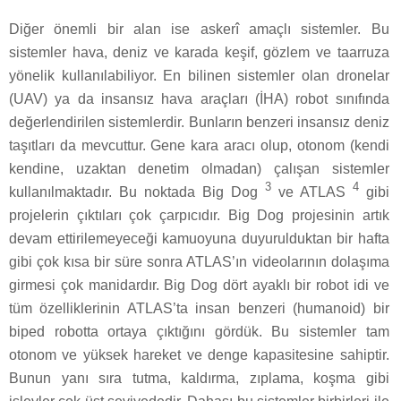
Diğer önemli bir alan ise askerî amaçlı sistemler. Bu
sistemler hava, deniz ve karada keşif, gözlem ve taarruza
yönelik kullanılabiliyor. En bilinen sistemler olan dronelar
(UAV) ya da insansız hava araçları (İHA) robot sınıfında
değerlendirilen sistemlerdir. Bunların benzeri insansız deniz
taşıtları da mevcuttur. Gene kara aracı olup, otonom (kendi
kendine, uzaktan denetim olmadan) çalışan sistemler
3
4
kullanılmaktadır. Bu noktada Big Dog
ve ATLAS
gibi
projelerin çıktıları çok çarpıcıdır. Big Dog projesinin artık
devam ettirilemeyeceği kamuoyuna duyurulduktan bir hafta
gibi çok kısa bir süre sonra ATLAS’ın videolarının dolaşıma
girmesi çok manidardır. Big Dog dört ayaklı bir robot idi ve
tüm özelliklerinin ATLAS’ta insan benzeri (humanoid) bir
biped robotta ortaya çıktığını gördük. Bu sistemler tam
otonom ve yüksek hareket ve denge kapasitesine sahiptir.
Bunun yanı sıra tutma, kaldırma, zıplama, koşma gibi