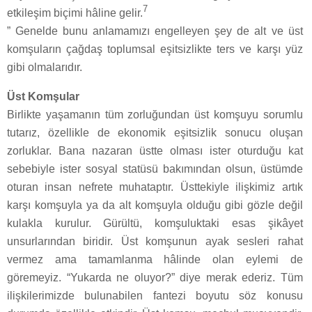
7
etkileşim biçimi hâline gelir.
” Genelde bunu anlamamızı engelleyen şey de alt ve üst
komşuların çağdaş toplumsal eşitsizlikte ters ve karşı yüz
gibi olmalarıdır.
Üst Komşular
Birlikte yaşamanın tüm zorluğundan üst komşuyu sorumlu
tutarız, özellikle de ekonomik eşitsizlik sonucu oluşan
zorluklar. Bana nazaran üstte olması ister oturduğu kat
sebebiyle ister sosyal statüsü bakımından olsun, üstümde
oturan insan nefrete muhataptır. Üsttekiyle ilişkimiz artık
karşı komşuyla ya da alt komşuyla olduğu gibi gözle değil
kulakla kurulur. Gürültü, komşuluktaki esas şikâyet
unsurlarından biridir. Üst komşunun ayak sesleri rahat
vermez ama tamamlanma hâlinde olan eylemi de
göremeyiz. “Yukarda ne oluyor?” diye merak ederiz. Tüm
ilişkilerimizde bulunabilen fantezi boyutu söz konusu