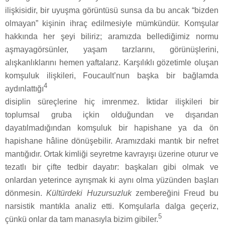
ilişkisidir, bir uyuşma görüntüsü sunsa da bu ancak “bizden
olmayan” kişinin ihraç edilmesiyle mümkündür. Komşular
hakkında her şeyi biliriz; aramızda bellediğimiz normu
aşmayagörsünler, yaşam tarzlarını, görünüşlerini,
alışkanlıklarını hemen yaftalarız. Karşılıklı gözetimle oluşan
komşuluk ilişkileri, Foucault’nun başka bir bağlamda
4
aydınlattığı
disiplin süreçlerine hiç imrenmez. İktidar ilişkileri bir
toplumsal gruba içkin olduğundan ve dışarıdan
dayatılmadığından komşuluk bir hapishane ya da ön
hapishane hâline dönüşebilir. Aramızdaki mantık bir nefret
mantığıdır. Ortak kimliği seyretme kavrayışı üzerine oturur ve
tezatlı bir çifte tedbir dayatır: başkaları gibi olmak ve
onlardan yeterince ayrışmak ki aynı olma yüzünden başları
dönmesin.
Kültürdeki Huzursuzluk
zembereğini Freud bu
narsistik mantıkla analiz etti. Komşularla dalga geçeriz,
5
çünkü onlar da tam manasıyla bizim gibiler.