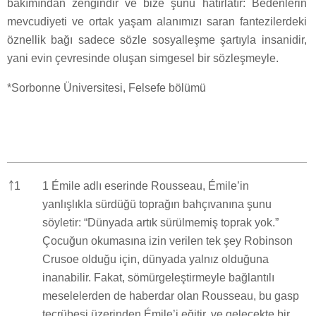
bakımından zengindir ve bize şunu hatırlatır: Bedenlerin
mevcudiyeti ve ortak yaşam alanımızı saran fantezilerdeki
öznellik bağı sadece sözle sosyalleşme şartıyla insanidir,
yani evin çevresinde oluşan simgesel bir sözleşmeyle.
*Sorbonne Üniversitesi, Felsefe bölümü
￪
1
1 Émile adlı eserinde Rousseau, Émile’in
yanlışlıkla sürdüğü toprağın bahçıvanına şunu
söyletir: “Dünyada artık sürülmemiş toprak yok.”
Çocuğun okumasına izin verilen tek şey Robinson
Crusoe olduğu için, dünyada yalnız olduğuna
inanabilir. Fakat, sömürgeleştirmeyle bağlantılı
meselelerden de haberdar olan Rousseau, bu gasp
tecrübesi üzerinden Émile’i eğitir, ve gelecekte bir