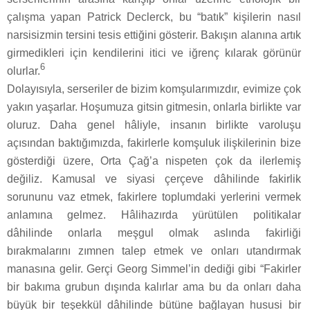
çalışma yapan Patrick Declerck, bu “batık” kişilerin nasıl
narsisizmin tersini tesis ettiğini gösterir. Bakışın alanına artık
girmedikleri için kendilerini itici ve iğrenç kılarak görünür
6
olurlar.
Dolayısıyla, serseriler de bizim komşularımızdır, evimize çok
yakın yaşarlar. Hoşumuza gitsin gitmesin, onlarla birlikte var
oluruz. Daha genel hâliyle, insanın birlikte varoluşu
açısından baktığımızda, fakirlerle komşuluk ilişkilerinin bize
gösterdiği üzere, Orta Çağ’a nispeten çok da ilerlemiş
değiliz. Kamusal ve siyasi çerçeve dâhilinde fakirlik
sorununu vaz etmek, fakirlere toplumdaki yerlerini vermek
anlamına gelmez. Hâlihazırda yürütülen politikalar
dâhilinde onlarla meşgul olmak aslında fakirliği
bırakmalarını zımnen talep etmek ve onları utandırmak
manasına gelir. Gerçi Georg Simmel’in dediği gibi “Fakirler
bir bakıma grubun dışında kalırlar ama bu da onları daha
büyük bir teşekkül dâhilinde bütüne bağlayan hususi bir