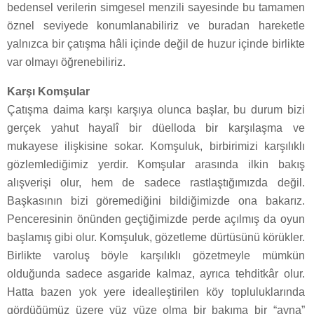
bedensel verilerin simgesel menzili sayesinde bu tamamen
öznel seviyede konumlanabiliriz ve buradan hareketle
yalnızca bir çatışma hâli içinde değil de huzur içinde birlikte
var olmayı öğrenebiliriz.
Karşı Komşular
Çatışma daima karşı karşıya olunca başlar, bu durum bizi
gerçek yahut hayalî bir düelloda bir karşılaşma ve
mukayese ilişkisine sokar. Komşuluk, birbirimizi karşılıklı
gözlemlediğimiz yerdir. Komşular arasında ilkin bakış
alışverişi olur, hem de sadece rastlaştığımızda değil.
Başkasının bizi göremediğini bildiğimizde ona bakarız.
Penceresinin önünden geçtiğimizde perde açılmış da oyun
başlamış gibi olur. Komşuluk, gözetleme dürtüsünü körükler.
Birlikte varoluş böyle karşılıklı gözetmeyle mümkün
olduğunda sadece asgaride kalmaz, ayrıca tehditkâr olur.
Hatta bazen yok yere idealleştirilen köy topluluklarında
gördüğümüz üzere yüz yüze olma bir bakıma bir “ayna”