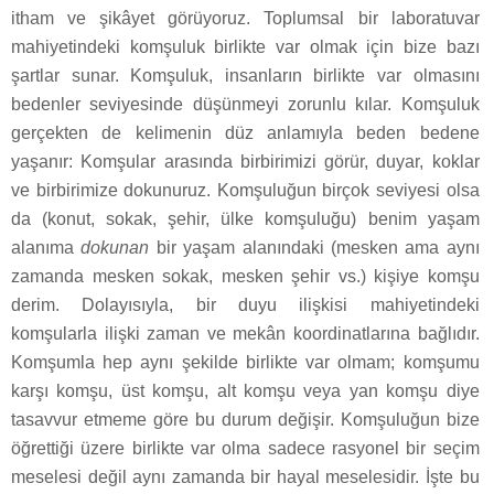
itham ve şikâyet görüyoruz. Toplumsal bir laboratuvar
mahiyetindeki komşuluk birlikte var olmak için bize bazı
şartlar sunar. Komşuluk, insanların birlikte var olmasını
bedenler seviyesinde düşünmeyi zorunlu kılar. Komşuluk
gerçekten de kelimenin düz anlamıyla beden bedene
yaşanır: Komşular arasında birbirimizi görür, duyar, koklar
ve birbirimize dokunuruz. Komşuluğun birçok seviyesi olsa
da (konut, sokak, şehir, ülke komşuluğu) benim yaşam
alanıma
dokunan
bir yaşam alanındaki (mesken ama aynı
zamanda mesken sokak, mesken şehir vs.) kişiye komşu
derim. Dolayısıyla, bir duyu ilişkisi mahiyetindeki
komşularla ilişki zaman ve mekân koordinatlarına bağlıdır.
Komşumla hep aynı şekilde birlikte var olmam; komşumu
karşı komşu, üst komşu, alt komşu veya yan komşu diye
tasavvur etmeme göre bu durum değişir. Komşuluğun bize
öğrettiği üzere birlikte var olma sadece rasyonel bir seçim
meselesi değil aynı zamanda bir hayal meselesidir. İşte bu