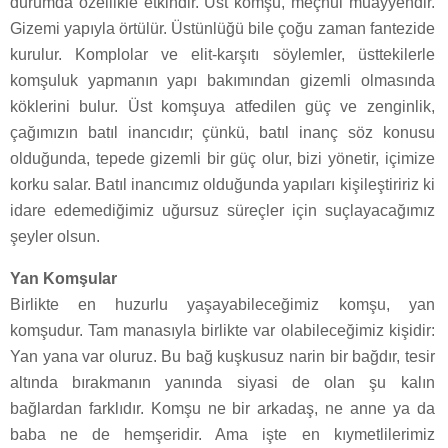
durumda özellikle etkindir. Üst komşu, meçhul muayyendir.
Gizemi yapıyla örtülür. Üstünlüğü bile çoğu zaman fantezide
kurulur. Komplolar ve elit-karşıtı söylemler, üsttekilerle
komşuluk yapmanın yapı bakımından gizemli olmasında
köklerini bulur. Üst komşuya atfedilen güç ve zenginlik,
çağımızın batıl inancıdır; çünkü, batıl inanç söz konusu
olduğunda, tepede gizemli bir güç olur, bizi yönetir, içimize
korku salar. Batıl inancımız olduğunda yapıları kişileştiririz ki
idare edemediğimiz uğursuz süreçler için suçlayacağımız
şeyler olsun.
Yan Komşular
Birlikte en huzurlu yaşayabileceğimiz komşu, yan
komşudur. Tam manasıyla birlikte var olabileceğimiz kişidir:
Yan yana var oluruz. Bu bağ kuşkusuz narin bir bağdır, tesir
altında bırakmanın yanında siyasi de olan şu kalın
bağlardan farklıdır. Komşu ne bir arkadaş, ne anne ya da
baba ne de hemşeridir. Ama işte en kıymetlilerimiz