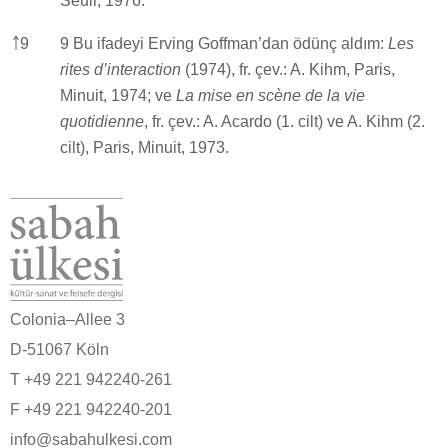
Seuil, 1976.
￪
9
9 Bu ifadeyi Erving Goffman’dan ödünç aldım:
Les
rites d’interaction
(1974), fr. çev.: A. Kihm, Paris,
Minuit, 1974; ve
La mise en scène de la vie
quotidienne
, fr. çev.: A. Acardo (1. cilt) ve A. Kihm (2.
cilt), Paris, Minuit, 1973.
Colonia–Allee 3
D-51067 Köln
T +49 221 942240-261
F +49 221 942240-201
info@sabahulkesi.com