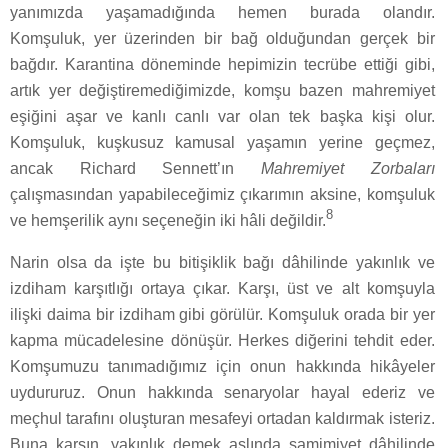
yanımızda yaşamadığında hemen burada olandır.
Komşuluk, yer üzerinden bir bağ olduğundan gerçek bir
bağdır. Karantina döneminde hepimizin tecrübe ettiği gibi,
artık yer değiştiremediğimizde, komşu bazen mahremiyet
eşiğini aşar ve kanlı canlı var olan tek başka kişi olur.
Komşuluk, kuşkusuz kamusal yaşamın yerine geçmez,
ancak Richard Sennett’ın
Mahremiyet Zorbaları
çalışmasından yapabileceğimiz çıkarımın aksine, komşuluk
8
ve hemşerilik aynı seçeneğin iki hâli değildir.
Narin olsa da işte bu bitişiklik bağı dâhilinde yakınlık ve
izdiham karşıtlığı ortaya çıkar. Karşı, üst ve alt komşuyla
ilişki daima bir izdiham gibi görülür. Komşuluk orada bir yer
kapma mücadelesine dönüşür. Herkes diğerini tehdit eder.
Komşumuzu tanımadığımız için onun hakkında hikâyeler
uydururuz. Onun hakkında senaryolar hayal ederiz ve
meçhul tarafını oluşturan mesafeyi ortadan kaldırmak isteriz.
Buna karşın, yakınlık demek aslında samimiyet dâhilinde