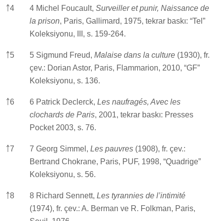
￪
4
4 Michel Foucault,
Surveiller et punir, Naissance de
la prison
, Paris, Gallimard, 1975, tekrar baskı: “Tel”
Koleksiyonu, III, s. 159-264.
￪
5
5 Sigmund Freud,
Malaise dans la culture
(1930), fr.
çev.: Dorian Astor, Paris, Flammarion, 2010, “GF”
Koleksiyonu, s. 136.
￪
6
6 Patrick Declerck,
Les naufragés, Avec les
clochards de Paris
, 2001, tekrar baskı: Presses
Pocket 2003, s. 76.
￪
7
7 Georg Simmel,
Les pauvres
(1908), fr. çev.:
Bertrand Chokrane, Paris, PUF, 1998, “Quadrige”
Koleksiyonu, s. 56.
￪
8
8 Richard Sennett,
Les tyrannies de l’intimité
(1974), fr. çev.: A. Berman ve R. Folkman, Paris,