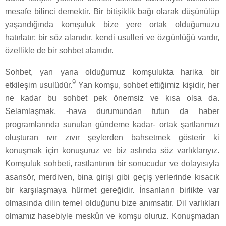
mesafe bilinci demektir. Bir bitişiklik bağı olarak düşünülüp
yaşandığında komşuluk bize yere ortak olduğumuzu
hatırlatır; bir söz alanıdır, kendi usulleri ve özgünlüğü vardır,
özellikle de bir sohbet alanıdır.
Sohbet, yan yana olduğumuz komşulukta harika bir
9
etkileşim usulüdür.
Yan komşu, sohbet ettiğimiz kişidir, her
ne kadar bu sohbet pek önemsiz ve kısa olsa da.
Selamlaşmak, -hava durumundan tutun da haber
programlarında sunulan gündeme kadar- ortak şartlarımızı
oluşturan ıvır zıvır şeylerden bahsetmek gösterir ki
konuşmak için konuşuruz ve biz aslında söz varlıklarıyız.
Komşuluk sohbeti, rastlantının bir sonucudur ve dolayısıyla
asansör, merdiven, bina girişi gibi geçiş yerlerinde kısacık
bir karşılaşmaya hürmet gereğidir. İnsanların birlikte var
olmasında dilin temel olduğunu bize anımsatır. Dil varlıkları
olmamız hasebiyle meskûn ve komşu oluruz. Konuşmadan