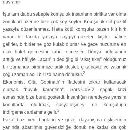
davranır.
İşte tam da bu sebeple komşuluk insanların birlikte var olma
zorlukları üzerine bize çok şey söyler. Komşuluk sırf pozitif
yasayla düzenlenmez. Hatta kötü komşular bazen kılı kırk
yaran bir tarzda yasaya saygıyı gözeten kişiler hâline
gelirler, birbirlerine göz kulak olurlar ve gece huzuruna en
ufak halel gelmesini kabul etmezler. Dünya nüfusunun
arttığı ve hâliyle Lacan’ın dediği gibi “sıkış tıkış” olduğumuz
bir zamanda birbirimize artık destek çıkamayız ve yakınlık
2
çoğu zaman acılı bir izdihama dönüşür.
Ekonomist Gita Gopinath’ın ifadesini tekrar kullanacak
olursak “büyük karantina”, Sars-CoV-2 sağlık krizi
esnasında bize bunu gösterdi. İnsanlığın neredeyse yarısını
konutlarda oturtmak, sosyalleşmeyi de komşuluğa
3
indirgemek anlamına gelir.
Fakat bazı yeni bağların ve güzel dayanışma ilişkilerinin
yanında abartılmış güvensizliğe dönük ne kadar da çok