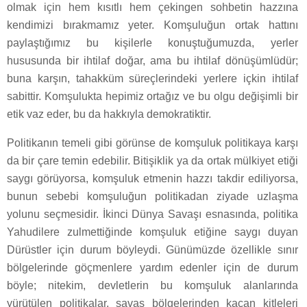
olmak için hem kısıtlı hem çekingen sohbetin hazzına
kendimizi bırakmamız yeter. Komşuluğun ortak hattını
paylaştığımız bu kişilerle konuştuğumuzda, yerler
hususunda bir ihtilaf doğar, ama bu ihtilaf dönüşümlüdür;
buna karşın, tahakküm süreçlerindeki yerlere içkin ihtilaf
sabittir. Komşulukta hepimiz ortağız ve bu olgu değişimli bir
etik vaz eder, bu da hakkıyla demokratiktir.
Politikanın temeli gibi görünse de komşuluk politikaya karşı
da bir çare temin edebilir. Bitişiklik ya da ortak mülkiyet etiği
saygı görüyorsa, komşuluk etmenin hazzı takdir ediliyorsa,
bunun sebebi komşuluğun politikadan ziyade uzlaşma
yolunu seçmesidir. İkinci Dünya Savaşı esnasında, politika
Yahudilere zulmettiğinde komşuluk etiğine saygı duyan
Dürüstler için durum böyleydi. Günümüzde özellikle sınır
bölgelerinde göçmenlere yardım edenler için de durum
böyle; nitekim, devletlerin bu komşuluk alanlarında
yürütülen politikalar, savaş bölgelerinden kaçan kitleleri