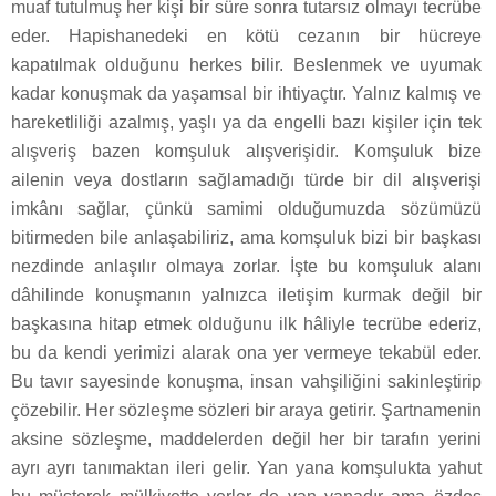
muaf tutulmuş her kişi bir süre sonra tutarsız olmayı tecrübe
eder. Hapishanedeki en kötü cezanın bir hücreye
kapatılmak olduğunu herkes bilir. Beslenmek ve uyumak
kadar konuşmak da yaşamsal bir ihtiyaçtır. Yalnız kalmış ve
hareketliliği azalmış, yaşlı ya da engelli bazı kişiler için tek
alışveriş bazen komşuluk alışverişidir. Komşuluk bize
ailenin veya dostların sağlamadığı türde bir dil alışverişi
imkânı sağlar, çünkü samimi olduğumuzda sözümüzü
bitirmeden bile anlaşabiliriz, ama komşuluk bizi bir başkası
nezdinde anlaşılır olmaya zorlar. İşte bu komşuluk alanı
dâhilinde konuşmanın yalnızca iletişim kurmak değil bir
başkasına hitap etmek olduğunu ilk hâliyle tecrübe ederiz,
bu da kendi yerimizi alarak ona yer vermeye tekabül eder.
Bu tavır sayesinde konuşma, insan vahşiliğini sakinleştirip
çözebilir. Her sözleşme sözleri bir araya getirir. Şartnamenin
aksine sözleşme, maddelerden değil her bir tarafın yerini
ayrı ayrı tanımaktan ileri gelir. Yan yana komşulukta yahut