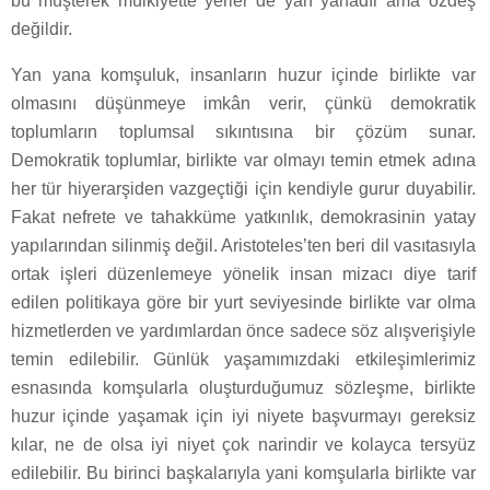
bu müşterek mülkiyette yerler de yan yanadır ama özdeş
değildir.
Yan yana komşuluk, insanların huzur içinde birlikte var
olmasını düşünmeye imkân verir, çünkü demokratik
toplumların toplumsal sıkıntısına bir çözüm sunar.
Demokratik toplumlar, birlikte var olmayı temin etmek adına
her tür hiyerarşiden vazgeçtiği için kendiyle gurur duyabilir.
Fakat nefrete ve tahakküme yatkınlık, demokrasinin yatay
yapılarından silinmiş değil. Aristoteles’ten beri dil vasıtasıyla
ortak işleri düzenlemeye yönelik insan mizacı diye tarif
edilen politikaya göre bir yurt seviyesinde birlikte var olma
hizmetlerden ve yardımlardan önce sadece söz alışverişiyle
temin edilebilir. Günlük yaşamımızdaki etkileşimlerimiz
esnasında komşularla oluşturduğumuz sözleşme, birlikte
huzur içinde yaşamak için iyi niyete başvurmayı gereksiz
kılar, ne de olsa iyi niyet çok narindir ve kolayca tersyüz
edilebilir. Bu birinci başkalarıyla yani komşularla birlikte var