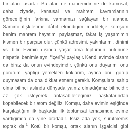
bir alan tasarlar. Bu alan ne mahremdir ne de kamusal;
daha ziyade, kamusal ve mahrem kavramlarının
göreceliğinin farkına varmamızı sağlayan bir alandır.
Samimi ilişkilerime dâhil etmediğim müddetçe komşum
benim mahrem hayatımı paylaşmaz, fakat iş yaşamımın
kısmen bir parçası olur, çünkü adresimi, yakınlarımı, dinimi
vs. bilir. Evimin dışında yaşar ama toplumun bütününe
nispetle, benimle aynı “içeri”yi paylaşır. Kendi evimde olsam
da biraz da onun evindeyimdir, çünkü onu duyarım, onu
görürüm, yaptığı yemekleri koklarım, ayrıca onu görüp
duymasam da ona dikkat etmem gerekir. Komşulara sahip
olma bilinci aslında dünyada yalnız olmadığımız bilincidir;
az çok isteyerek anlaşabileceğimiz başkalarından
kopabilecek bir atom değiliz. Komşu, daha evimin eşiğinde
karşılaştığım ilk başkadır, ilk toplumsal temasımdır, evime
vardığımda da yine oradadır. Issız ada yok, sürülmemiş
1
toprak da.
Kötü bir komşu, ortak alanın işgalcisi gibi