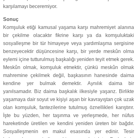
karşılamayı beceremiyor.
Sonuç
Komşuluk etiği kamusal yaşama karşı mahremiyet alanına
bir çekilme olacaktır fikrine karşı ya da komşuluktaki
sosyalleşme bir tür himayeye veya yardımlaşma sergisine
benzeyecektir düşüncesine karşı, bir yerde meskûn olma
eylemi içine tutturulmuş başkalığı yeniden teyit etmek gerek.
Meskûn olmak, komşuluk etmektir, çünkü meskûn olmak
mahremine çekilmek değil, başkasının hanesinde daima
kendine yer bulmak demektir. Aynılık daima bir
yanılsamadır. Biz daima başkalık ilkesiyle yaşarız. Birlikte
yaşamaya dair soyut ve kişiyi aşan bir kavrayıştan çok uzak
olan komşuluk, fantezilerine tutulmuş öznellikleri karıştırır.
İşte bu yüzden, her taşınma ve yerleşmede, her nüfus
hareketinde üretilen ve kendini yeniden üreten bir bağdır.
Sosyalleşmenin en makul esasında yer edinir. Tesir