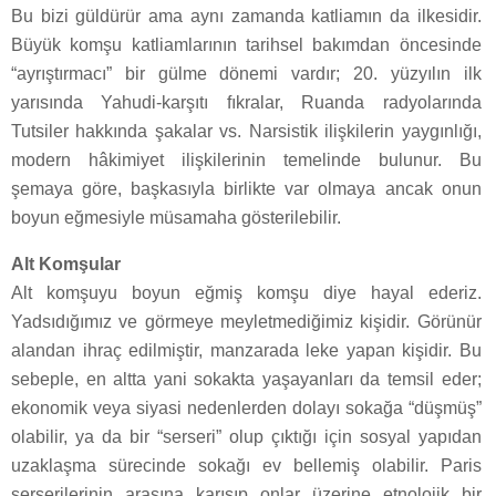
Bu bizi güldürür ama aynı zamanda katliamın da ilkesidir.
Büyük komşu katliamlarının tarihsel bakımdan öncesinde
“ayrıştırmacı” bir gülme dönemi vardır; 20. yüzyılın ilk
yarısında Yahudi-karşıtı fıkralar, Ruanda radyolarında
Tutsiler hakkında şakalar vs. Narsistik ilişkilerin yaygınlığı,
modern hâkimiyet ilişkilerinin temelinde bulunur. Bu
şemaya göre, başkasıyla birlikte var olmaya ancak onun
boyun eğmesiyle müsamaha gösterilebilir.
Alt Komşular
Alt komşuyu boyun eğmiş komşu diye hayal ederiz.
Yadsıdığımız ve görmeye meyletmediğimiz kişidir. Görünür
alandan ihraç edilmiştir, manzarada leke yapan kişidir. Bu
sebeple, en altta yani sokakta yaşayanları da temsil eder;
ekonomik veya siyasi nedenlerden dolayı sokağa “düşmüş”
olabilir, ya da bir “serseri” olup çıktığı için sosyal yapıdan
uzaklaşma sürecinde sokağı ev bellemiş olabilir. Paris
serserilerinin arasına karışıp onlar üzerine etnolojik bir