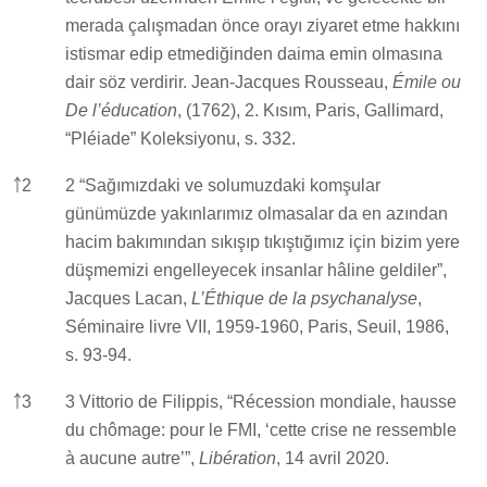
merada çalışmadan önce orayı ziyaret etme hakkını
istismar edip etmediğinden daima emin olmasına
dair söz verdirir. Jean-Jacques Rousseau,
Émile ou
De l’éducation
, (1762), 2. Kısım, Paris, Gallimard,
“Pléiade” Koleksiyonu, s. 332.
￪
2
2 “Sağımızdaki ve solumuzdaki komşular
günümüzde yakınlarımız olmasalar da en azından
hacim bakımından sıkışıp tıkıştığımız için bizim yere
düşmemizi engelleyecek insanlar hâline geldiler”,
Jacques Lacan,
L’Éthique de la psychanalyse
,
Séminaire livre VII, 1959-1960, Paris, Seuil, 1986,
s. 93-94.
￪
3
3 Vittorio de Filippis, “Récession mondiale, hausse
du chômage: pour le FMI, ‘cette crise ne ressemble
à aucune autre’”,
Libération
, 14 avril 2020.